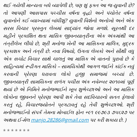
થઈ ગયેલી માન્યતા બધે વ્યાપેલી છે, પણ શું ફક્ત આ જ યુવાની છે?
તો આપણી આસપાસ પચ્ચીસ વર્ષના વૃદ્ધો અને પંચોતેર વર્ષના
યુવાનોને કઈ વ્યાખ્યામાં બાંધીશું? યુવાની વિશેનો અનોખો અને એક
સરસ વિચાર પ્રસ્તુત લેખમાં સાદ્યાંત જોવા મળશે. સૂરતથી દર
મહીને પ્રકાશિત થતા માસિક જીવનયાત્રીના એક અંકમાંથી આ
તંત્રીલેખ લીધો છે, શ્રી મનોજ ખેની આ માસિકના માલિક, મુદ્રક
પ્રકાશક અને તંત્રી છે. નવા વિષયો, ઉગતા લેખકો અને સૌથી વધુ
એક સચોટ વિચાર સાથે ચાલતું આ માસિક એ વાતનો પુરાવો છે કે
સાહિત્યમાં રૂઢીગત માસિકો – સામયિકોથી આગળ જઈને કાંઈક નવું
કરવાની પ્રેરણા ધરાવતા લોકો હજી સમાજમાં બચ્યાં છે.
જીવનયાત્રી સામયિકના સળંગ પચીસ અંક નવેમ્બર ૨૦૧૦માં પૂર્ણ
થયાં છે એ નિમિતે મનોજભાઈને ખૂબ શુભેચ્છાઓ અને આ માસિક
લોકોના જીવનને પ્રેરણા આપી શકે તેવા સદવિચારનો સતત ફેલાવો
કરતું રહે, વિચારજ્યોતને પ્રગટાવતું રહે તેવી શુભેચ્છાઓ. શ્રી
મનોજભાઈનો સંપર્ક તેમના મોબાઈલ ફોન +૯૧ ૯૯૭૯૩ ૭૫૬૨૭ પર
અથવા ઈ-મેલ
manjo.28286@gmail.com
પર કરી શકાય છે. )
* * * * * * *