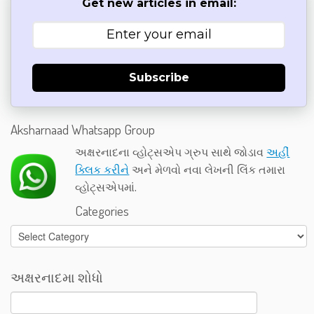
Get new articles in email:
Subscribe
Aksharnaad Whatsapp Group
અક્ષરનાદના વ્હોટ્સએપ ગ્રુપ સાથે જોડાવ
અહીં
ક્લિક કરીને
અને મેળવો નવા લેખની લિંક તમારા
વ્હોટ્સએપમાં.
Categories
Categories
અક્ષરનાદમા શોધો