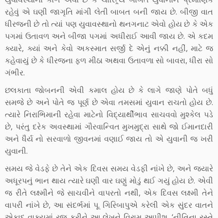
રહેવું એ ઘણી જાગૃતિ માંગી લેતી બાબત બની જાય છે. બીજી વાત
ધીરજની છે તો ત્યાં પણ યુવાવસ્થાનો થનગનાટ એવો હોય છે કે એક
પગમાં ઉતાવળ અને બીજા પગમાં અધીરાઈ આવી જાય છે. એ કદમ
ક્યારે, ક્યાં અને કેવો અકસ્માત સર્જી દે એનું નક્કી નહીં, માટે જ
કહેવાયું છે કે ધીરજના ફળ મીઠા અથવા ઉતાવળા સો બાવરા, ધીરા સો
ગંભીર.
છલકાતા જોબનની એવી કમાલ હોય છે કે લાગે જાણે પોતે બધું
સમજે છે અને પોતે જ પૂર્ણ છે એવા તમસમાં યુવાન રાચતો હોય છે.
ત્યારે નિરાભિમાની રહેવા માટેનો વિદ્યાર્થીભાવ સાચવવો મુશ્કેલ પડે
છે, પરંતુ દરેક અવસ્થામાં ગૌરવાન્વિત મુખમુદ્રા સાથે જો ઈમાનદારી
અને ધૈર્ય નો સરવાળો જીવનમાં વણાઈ જાય તો એ યુવાની જ ખરી
યુવાની.
સમય જે વેડફે છે તેને એક દિવસ સમય વેડફી નાંખે છે, અને જ્યારે
અધૂરપનું ભાન થાય ત્યારે ઘણી વાર ઘણું મોડું થઈ ગયું હોય છે. એવી
જ રીતે લક્ષ્મીને જે સાચવીને વાપરતો નથી, એક દિવસ લક્ષ્મી તેને
વાપરી નાંખે છે, આ સંદર્ભમાં પૂ. ગિરિબાપુએ કરેલી એક સુંદર વાતને
એકાદ વાક્યમાં રજૂ કરીને આ લેખને વિરામ આપીશ. ‘નીતિના રસ્તે