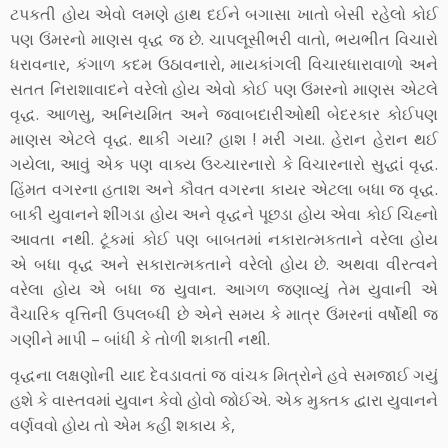
ટપકતી હોય એવો લમણે હાથ દઈને બગાસા ખાતો બેસી રહેલો કોઈ
પણ ઉંમરનો માણસ વૃદ્ધ જ છે. ચાપલૂસીભરી વાતો, ભયભીત વિચારો
ધરાવનાર, કંગાળ કદમ ઉઠાવનારો, માયકાંગલી વિચારધારાવાળો અને
સતત નિરાશાવાદને વરેલો હોય એવો કોઈ પણ ઉંમરનો માણસ એટલે
વૃદ્ધ. આળસુ, અનિયમિત અને જવાબદારીઓથી બેદરકાર કોઈપણ
માણસ એટલે વૃદ્ધ. થાકી ગયા? હાશ ! મરી ગયા. હેરાન હેરાન થઈ
ગયેલા, આવું એક પણ વાક્ય ઉચ્ચારનારો કે વિચારનારો સુદ્ધાં વૃદ્ધ.
હિંમત વગરના હતાશ અને કૌવત વગરના કાયર એટલા બધા જ વૃદ્ધ.
બાકી યુવાનને શીંગડા હોય અને વૃદ્ધને પૂછડા હોય એવા કોઈ ચિહ્નો
આવતા નથી. ટૂંકમાં કોઈ પણ બાબતમાં નકારાત્મકતાને વરેલા હોય
એ બધા વૃદ્ધ અને સકારાત્મકતાને વરેલો હોય છે. અથવા વીરત્વને
વરેલા હોય એ બધા જ યુવાન. આગળ જણાવ્યું તેમ યુવાની એ
વૈચારિક વૃત્તિની ઉપલબ્ધી છે એને સમય કે માત્ર ઉંમરનાં વર્ષોથી જ
ગણીને માપી – બાંધી કે તોળી શકાતી નથી.
વૃદ્ધના લક્ષણોની યાદ દેવડાવતાં જ વાંચક મિત્રોને હવે સમજાઈ ગયું
હશે કે વાસ્તવમાં યુવાન કેવો હોવો જોઈએ. એક મુક્તક દ્વારા યુવાનને
વર્ણવવો હોય તો એમ કહી શકાય કે,