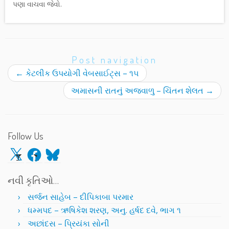
પણા વાચવા જેવો.
Post navigation
←
કેટલીક ઉપયોગી વેબસાઈટ્સ – ૧૫
અમાસની રાતનું અજવાળુ – ચિંતન શેલત
→
Follow Us
X
Facebook
Bluesky
નવી કૃતિઓ…
સર્જન સાહેબ – દીપિકાબા પરમાર
ધમ્મપદ – ઋષિકેશ શરણ, અનુ. હર્ષદ દવે, ભાગ ૧
અછાંદસ – પ્રિયંકા સોની