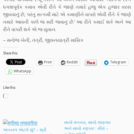
ધગશપૂર્વક કમાવ એવી રીતે કે જાણે તમારે હજુ એક હજાર વરસ
જીવવાનું છે, પરંતુ સત્કર્મો માટે એ કમાણીને વાપરો એવી રીતે કે જાણે
તમારે આવતી કાલે જ મરી જવાનું છે.’ આ રીતે કમાઈ શકે અને આ
રીતે વાપરી શકે એ જ યુવાન.
– મનોજ ખેની, તંત્રી, જીવનયાત્રી માસિક
Share this:
Print
Reddit
Telegram
WhatsApp
Like this:
Loading…
સાચો ધબકાર, સાચો શણગાર
અને સાચો રણકાર : મીરાં –
અંતકાળ એટલે શું? – શ્રી