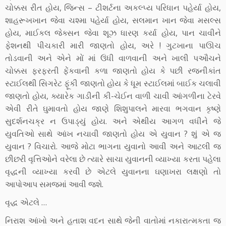
ચોક્કસ રીત હોય, જિન્સ – ટીશર્ટના અકલ્પ્ય પરિધાન પહેર્યા હોય,
શાહરૂખખાન જેવા ચશ્મા પહેર્યા હોય, સલમાન ખાન જેવા મસલ્સ
હોય, માઈકલ જેક્સન જેવા શૂઝ ધારણ કર્યા હોય, પાન ચાવીને
ફેશનથી પીચકારી મારી જાણતો હોય, અરે ! ગુટખાના પાઊચ
તોડવાની અને એને મોં માં ઉંધી વાળવાની અને ખાલી પઔચને
ચોક્કસ ફરફરતી ફેંકવાની કળા જાણતો હોય કે પછી રજનીકાંત
સ્ટાઈલથી સિગરેટ ફૂંકી જાણતો હોય કે ધૂમ સ્ટાઈલમાં બાઈક ચલાવી
જાણતો હોય, ક્યારેક ગાડીની કી-ચેઈન વાળી ચાવી આંગળીના ટેરવે
એવી રીતે ઘુમાવતો હોય જાણે શિશુપાલને મારવા ભગવાન કૃષ્ણે
સુદર્શનચક્ર ન ઉપાડ્યું હોય. અને એથીય આગળ વધીને જે
યુવતિઓ સાથે આંખ નચાવી જાણતો હોય એ યુવાન ? શું એ જ
યુવાન ? વિચારો. આજે મોટા ભાગના યુવાનો આવી અને આટલી જ
છીછરી વૃત્તિઓને વરેલા છે ત્યારે સાચા યુવાનની વ્યાખ્યા કરતા પહેલા
વૃદ્ધની વ્યાખ્યા કરવી છે એટલે યુવાનના ઘણાખરા લક્ષણો તો
આપોઆપ સમજમાં આવી જશે.
વૃદ્ધ એટલે …
નિરાશ આંખો અને હતાશ વદન સાથે જેની વાતોમાં નકારાત્મકતા જ