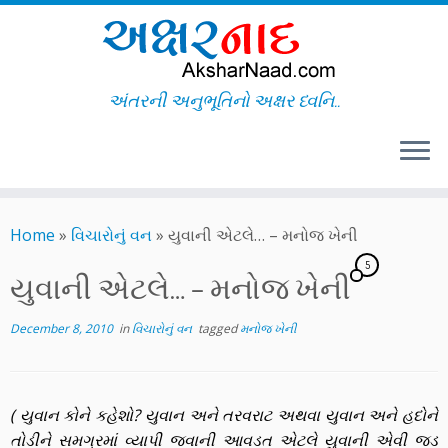
અંતરની અનુભૂતિનો અક્ષર ધ્વનિ..
Skip
to
Home
»
વિચારોનું વન
»
યુવાની એટલે… – મનોજ ખેની
content
5
યુવાની એટલે… – મનોજ ખેની
December 8, 2010
in
વિચારોનું વન
tagged
મનોજ ખેની
( યુવાન કોને કહેશો? યુવાન અને તરવરાટ અથવા યુવાન અને હદોને
તોડીને સમગ્રમાં વ્યાપી જવાની આવડત એટલે યુવાની એવી જડ