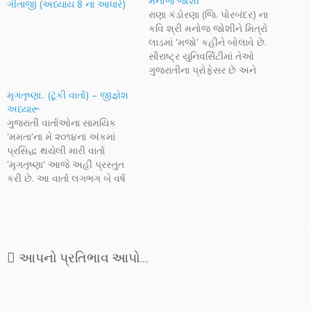
મનોજ જોશી
ગીતાજી (અધ્યાય 8 ના આધારે)
રાણા કંડોરણા (જિ. પોરબંદર) ના
કવિ શ્રી મનોજ જોશીને મિત્રો
લાડમાં 'મજો' કહીને બોલાવે છે.
સૌરાષ્ટ્ર યુનિવર્સિટીમાં તેઓ
ગુજરાતીના પ્રોફેસર છે અને
આકાશવાણી તથા દૂરદર્શનના
મૃગતૃષ્ણા.. (ટૂંકી વાર્તા) – જીજ્ઞેશ
માન્ય ગાયક છે. સૌરાષ્ટ્રના
અધ્યારૂ
દૈનિક 'ફૂલછાબ' ની સાપ્તાહિક
ગુજરાતી વાર્તાઓના સામયિક
કટાર રૂપે પ્રગટ થતી લેખમાળા
'મમતા'ના મે ૨૦૧૪ના અંકમાં
'આચમન' નો એક લેખ અહીં
પ્રસિદ્ધ થયેલી મારી વાર્તા
લીધો છે. પ્રસ્તુત આસ્વાદલેખમાં
'મૃગતૃષ્ણા' આજે અહીં પ્રસ્તુત
તેઓ કવિ શ્રી…
કરી છે. આ વાર્તા લગભગ બે વર્ષ
પહેલા લખાઈ હતી, અક્ષરનાદના
ડ્રાફ્ટમાં ખૂબ લાંબા સમયથી પડી
રહેલી અને એક કે બીજા કારણે
પ્રસિદ્ધ ન થઈ શકી. શંકા હતી
કે આ પ્રકારની કૃતિ વાચકો
આપનો પ્રતિભાવ આપો....
સમજી કે…