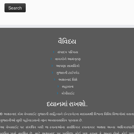
વૈવિધ્ય
સંપાદક પરિચય
વાચકોને આમંત્રણ
આપણા સામયિકો
ગુજરાતી ટાઈપપેડ
અક્ષરનાદ વિશે
સહાયતા
કોપીરાઈટ
ધ્યાનમાં રાખશો..
© અક્ષરનાદ.કોમ વેબસાઈટ ગુજરાતી સાહિત્યને ઈન્ટરનેટના માધ્યમથી વિશ્વના વિવિધ વિભાગોમાં વસતા
ગુજરાતીઓ સુધી પહોંચાડવાનો તદ્દન અવ્યાવસાયિક પ્રયાસ છે.
આ વેબસાઈટ પર સંકલિત બધી જ રચનાઓના સર્વાધિકાર રચનાકાર અથવા અન્ય અધિકારધારી
વ્યક્તિ પાસે સુરક્ષિત છે. માટે અક્ષરનાદ પર પ્રસિધ્ધ કોઈ પણ રચના કે અન્ય લેખો કોઈ પણ