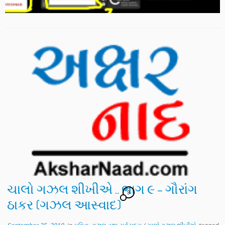
ચાલો ગઝલ શીખીએ .. ભાગ ૯ – ગૌરાંગ
9
ઠાકર (ગઝલ આસ્વાદ)