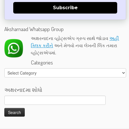
Subscribe
Aksharnaad Whatsapp Group
અક્ષરનાદના વ્હોટ્સએપ ગ્રુપ સાથે જોડાવ
અહીં
ક્લિક કરીને
અને મેળવો નવા લેખની લિંક તમારા
વ્હોટ્સએપમાં.
Categories
Categories
અક્ષરનાદમા શોધો