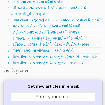
અક્ષરનાદનો અઢારમા વર્ષમાં પ્રવેશ..
હીરામંડી – સમાજના કલંકને ભપકાદાર આર્ટ તરીકે
ચીતરવાની કુત્સિત વૃત્તિ
ધોવા નાખેલા જીન્સનું ગીત – ચંદ્રકાન્ત શાહ; પઠન RJ દેવકી
પ્રાચીન અને અર્વાચીન ટોક્યો – દર્શા કિકાણી
છઠ્ઠી અક્ષરનાદ માઇક્રોફિક્શન સ્પર્ધા (૨૦૨૪)
રાજસ્થાનનું અનોખું ઘરેણું : જવાઈ – મીરા જોશી
ટ્વિટરના કેટલાક ઉપયોગી બોટ્સ – જિજ્ઞેશ અધ્યારૂ
જોજો પાંપણ ના ભીંજાય.. – કમલેશ જોષી
ધોળાવીરા : એક અવર્ણનીય અનુભવ (ભાગ ૨) – અમી દોશી
ધોળાવીરા : એક અવર્ણનીય અનુભવ – અમી દોશી
સબસ્ક્રિપ્શન
Get new articles in email: