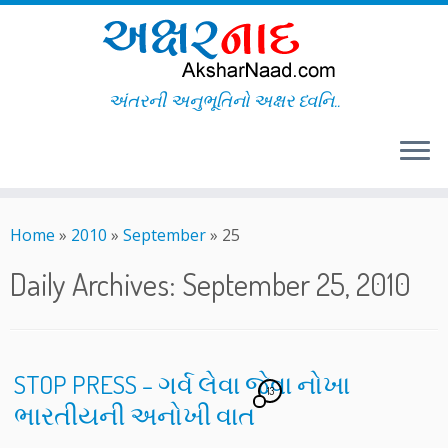
અંતરની અનુભૂતિનો અક્ષર ધ્વનિ..
Skip
to
Home
»
2010
»
September
»
25
content
Daily Archives:
September 25, 2010
STOP PRESS – ગર્વ લેવા જેવા નોખા
13
ભારતીયની અનોખી વાત