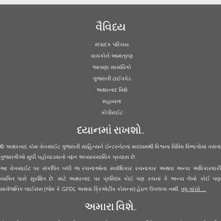
વૈવિધ્ય
સંપાદક પરિચય
વાચકોને આમંત્રણ
આપણા સામયિકો
ગુજરાતી ટાઈપપેડ
અક્ષરનાદ વિશે
સહાયતા
કોપીરાઈટ
ધ્યાનમાં રાખશો..
© અક્ષરનાદ.કોમ વેબસાઈટ ગુજરાતી સાહિત્યને ઈન્ટરનેટના માધ્યમથી વિશ્વના વિવિધ વિભાગોમાં વસતા
ગુજરાતીઓ સુધી પહોંચાડવાનો તદ્દન અવ્યાવસાયિક પ્રયાસ છે.
આ વેબસાઈટ પર સંકલિત બધી જ રચનાઓના સર્વાધિકાર રચનાકાર અથવા અન્ય અધિકારધારી
વ્યક્તિ પાસે સુરક્ષિત છે. માટે અક્ષરનાદ પર પ્રસિધ્ધ કોઈ પણ રચના કે અન્ય લેખો કોઈ પણ
સાર્વજનિક લાઈસંસ (જેમ કે GFDL અથવા ક્રિએટીવ કોમન્સ) હેઠળ ઉપલબ્ધ નથી.
વધુ વાંચો ...
અમારા વિશે..