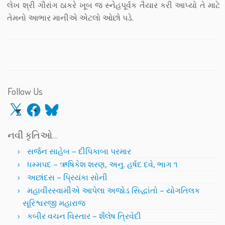
લેખ શ્રી ગૌરાંગ ઠાકરે ખૂબ જ સ્નેહપૂર્વક તૈયાર કરી આપ્યો તે માટે
તેમનો આભાર માનીએ એટલો ઓછો પડે.
Follow Us
X
Facebook
Bluesky
નવી કૃતિઓ…
સર્જન સાહેબ – દીપિકાબા પરમાર
ધમ્મપદ – ઋષિકેશ શરણ, અનુ. હર્ષદ દવે, ભાગ ૧
અછાંદસ – પ્રિયંકા સોની
મહાવીરસ્વામીએ આપેલા અજોડ સિદ્ધાંતો – યોગતિલક
સૂરિશ્વરજી મહારાજ
કબીર વચન વિસ્તાર – શૈલેષ ત્રિવેદી