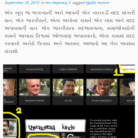
September 25, 2010
in
જત જણાવવાનું કે
tagged
જીજ્ઞેશ અધ્યારૂ
એક ખૂબ જ અગત્યની અને આપની એક નાનકડી મદદ માંગતી
વાત, એક ભારતીયને, એના અનોખા કામને એક નામ અને મદદ
અપાવવાની વાત. એક ભારતીયના સદભાવનાના, સમાજોપયોગી
કામને આખાય વિશ્વમાં ઓળખાણ અપાવવાનો, એના કામમાં મદદ
કરવાનો અનેરો ઉત્સવ અને અવસર. આજનો આ લેખ અવશ્ય
વાંચશો.