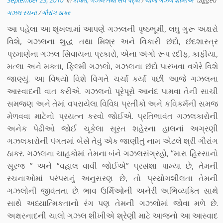
September 25, 2010
in
કવિતા, ગઝલ તથા સર્વ પદ્ય
/
ચાલો ગઝલ શીખીએ
tagged
ગઝલ રચના
/
ગૌરાંગ ઠાકર
આ પહેલા આ શૃંખલામાં આપણે ગઝલની પૃષ્ઠભૂમી, લઘુ ગુરૂ અક્ષરો
વિશે, ગઝલના શુદ્ધ તથા મિશ્ર અને વિકારી છંદો, છંદશાસ્ત્ર
પ્રમાણેના ગઝલ સિવાયના પ્રકારો, એના અંગો રૂપ રદીફ, કાફીયા,
મત્લા અને મક્તા, ફિલ્મી ગઝલો, ગઝલના છંદો પારખવા વગેરે વિશે
જાણ્યું. આ વિષયો વિશે વિગતે ચર્ચા કર્યા પછી આજે ગઝલના
આસ્વાદની વાત કરીએ. ગઝલનો પૂરેપૂરો આનંદ પામવા તેની સાચી
સમજણ અને તેમાં વપરાયેલા વિવિધ પ્રતીકો અને કવિકર્મની સમજ
મેળવવા માટેનો પ્રયત્ન કરવો જોઈએ. પ્રતિભાવંત ગઝલકારોની
અનેક પેઢીઓ જોઈ ચૂકેલા સૂરત શહેરના હાલનાં અગ્રણી
ગઝલકારોની પંગતમાં બેસે તેવું એક જાણીતું નામ એટલે શ્રી ગૌરાંગ
ઠાકર. ગઝલના ચાહકોમાં તેમના બંને ગઝલસંગ્રહો, “મારા હિસ્સાનો
સૂરજ ” અને “વહાલ વાવી જોઈએ” પ્રસંશા પામ્યા છે, તેમની
રચનાઓમાં પરંપરાનું અનુસરણ છે, તો પ્રયોગશીલતા તેમની
ગઝલોની જીવંતતા છે. ભાવ ઉર્મિઓની અનેરી અભિવ્યક્તિ સાથે
સાથે અધ્યાત્મિકતાનો રંગ પણ તેમની ગઝલોમાં જોવા મળે છે.
અક્ષરનાદની ચાલો ગઝલ શીખીએ શ્રેણી માટે આજનો આ આસ્વાદ