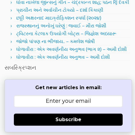
ધોવા નાખેલા જીન્સનું ગીત – ચંદ્રકાન્ત શાહ; પઠન RJ દેવકી
પ્રાચીન અને અર્વાચીન ટોક્યો – દર્શા કિકાણી
છઠ્ઠી અક્ષરનાદ માઇક્રોફિક્શન સ્પર્ધા (૨૦૨૪)
રાજસ્થાનનું અનોખું ઘરેણું : જવાઈ – મીરા જોશી
ટ્વિટરના કેટલાક ઉપયોગી બોટ્સ – જિજ્ઞેશ અધ્યારૂ
જોજો પાંપણ ના ભીંજાય.. – કમલેશ જોષી
ધોળાવીરા : એક અવર્ણનીય અનુભવ (ભાગ ૨) – અમી દોશી
ધોળાવીરા : એક અવર્ણનીય અનુભવ – અમી દોશી
સબસ્ક્રિપ્શન
Get new articles in email:
Subscribe