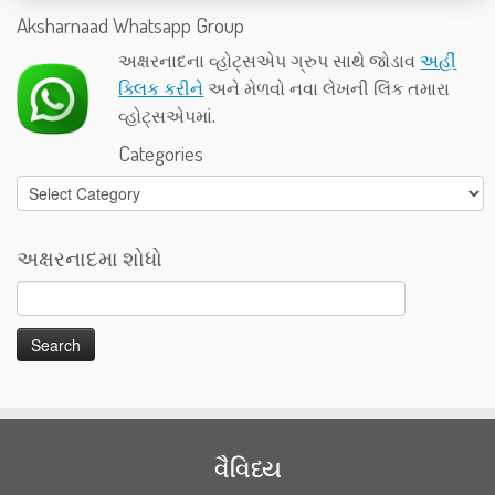
Aksharnaad Whatsapp Group
અક્ષરનાદના વ્હોટ્સએપ ગ્રુપ સાથે જોડાવ
અહીં
ક્લિક કરીને
અને મેળવો નવા લેખની લિંક તમારા
વ્હોટ્સએપમાં.
Categories
Categories
અક્ષરનાદમા શોધો
વૈવિધ્ય