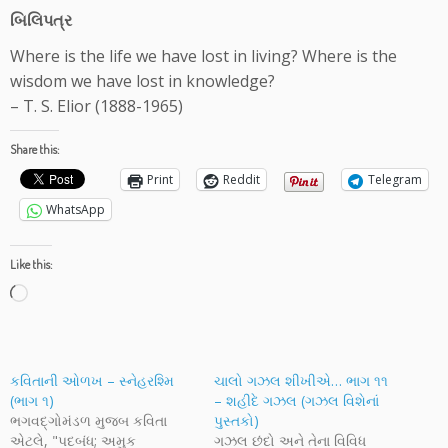
બિલિપત્ર
Where is the life we have lost in living? Where is the
wisdom we have lost in knowledge?
– T. S. Elior (1888-1965)
Share this:
Print
Reddit
Telegram
WhatsApp
Like this:
Loading…
કવિતાની ઓળખ – સ્નેહરશ્મિ
ચાલો ગઝલ શીખીએ… ભાગ ૧૧
(ભાગ ૧)
– શહીદે ગઝલ (ગઝલ વિશેનાં
ભગવદ્ગોમંડળ મુજબ કવિતા
પુસ્તકો)
એટલે, "પદબંધ; અમુક
ગઝલ છંદો અને તેના વિવિધ