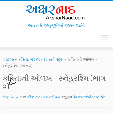
અંતરની અનુભૂતિનો અક્ષર ધ્વનિ..
Skip
to
Home
»
કવિતા, ગઝલ તથા સર્વ પદ્ય
»
કવિતાની ઓળખ –
content
સ્નેહરશ્મિ (ભાગ ૨)
કવિતાની ઓળખ – સ્નેહરશ્મિ (ભાગ
4
૨)
May 25, 2010
in
કવિતા, ગઝલ તથા સર્વ પદ્ય
tagged
ઉમાશંકર જોશી
/
સ્નેહરશ્મિ