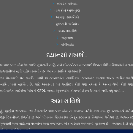
સંપાદક પરિચય
વાચકોને આમંત્રણ
આપણા સામયિકો
ગુજરાતી ટાઈપપેડ
અક્ષરનાદ વિશે
સહાયતા
કોપીરાઈટ
ધ્યાનમાં રાખશો..
© અક્ષરનાદ.કોમ વેબસાઈટ ગુજરાતી સાહિત્યને ઈન્ટરનેટના માધ્યમથી વિશ્વના વિવિધ વિભાગોમાં વસતા
ગુજરાતીઓ સુધી પહોંચાડવાનો તદ્દન અવ્યાવસાયિક પ્રયાસ છે.
આ વેબસાઈટ પર સંકલિત બધી જ રચનાઓના સર્વાધિકાર રચનાકાર અથવા અન્ય અધિકારધારી
વ્યક્તિ પાસે સુરક્ષિત છે. માટે અક્ષરનાદ પર પ્રસિધ્ધ કોઈ પણ રચના કે અન્ય લેખો કોઈ પણ
સાર્વજનિક લાઈસંસ (જેમ કે GFDL અથવા ક્રિએટીવ કોમન્સ) હેઠળ ઉપલબ્ધ નથી.
વધુ વાંચો ...
અમારા વિશે..
હું, જીજ્ઞેશ અધ્યારૂ, આ વેબસાઈટ અક્ષરનાદ.કોમ ના સંપાદક તરીકે કામ કરૂં છું. વ્યવસાયે મરીન
જીયોટેકનીકલ ઈજનેર છું અને પીપાવાવ શિપયાર્ડમાં ઈન્ફ્રાસ્ટ્રક્ચર વિભાગમાં મેનેજર છું. અક્ષરનાદ
ગુજરાતી ભાષા સાહિત્ય પ્રત્યેના મારા વળગણને એક માધ્યમ આપવાનો પ્રયત્ન છે... અમારા વિશે વધુ
વાંચવા
અહીં ક્લિક કરો...