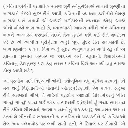
{ કવિતા અંગેની પ્રાથમિક સમજ શ્રી સ્નેહરશ્મિએ સાતમી શ્રેણીના
બાળકોને કેટલી સુંદર રીતે આપી, કવિતાની વ્યાખ્યા કઈ રીતે તેમણે
બાળકો પાસે બંધાવી એ આપણે ગઈકાલની રચનામાં જોયું. આજે
એનો બીજો ભાગ અહીં છે, વ્યાખ્યાથી આગળ વધીને એક કવિતાના
ભાવને આત્મસ્થ કરવાથી લઈને તેના હાર્દને કવિ કઈ રીતે શબ્દસ્થ
કરે છે એ આખીય પ્રક્રિયા અહીં ખૂબ સુંદર રીતે સમજાવી છે.
બાળપણમાંજ કવિતા વિશે આવું સુંદર અનુભવજ્ઞાન મળી રહે તો એ
જ્ઞાનનો પ્રભાવ ખરેખર જ અદકેરો બની રહેવાનો. ઉમાશંકરની
કવિતાનું ઉદાહરણ પણ કેવું સરસ ! કવિતા વિશે આનાથી વધુ સમજ
કોણ આપી શકે?}
આ પ્રયોગ પછી વિદ્યાર્થીઓની મનોભૂમિમાં વધુ પ્રવેશ કરવાનું મને
મન થયું. વિદ્યાર્થીઓ પોતાની આંતરપ્રેરણાથી કેમ કવિતા સહજ
રીતે સમજતાં શીખે, તે માટેનાં પ્રયોગ આદર્યાં. ઊમાશંકરનું ‘ગીત
ગોત્યું ગોત્યું’ કાવ્ય લઈ એક વાર દસમી શ્રેણીમાં હું ગયો. સામાન્ય
રીતે કવિતા શીખવતાં, આખા કાવ્યનો હું પાઠ કરું છું, આ વખતે એમ ન
કરતાં મેં ગીતની શરૂઆતની ચાર કંડિકાનો પાઠ કરીને એ કંડિકાઓ
રોલ અપ બ્લેકબોર્ડ પર લખી રાખી હતી, તે દિવાલ પર ટીંગાડી. એ