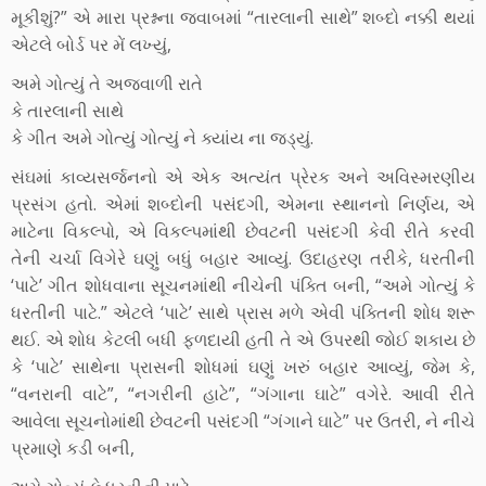
મૂકીશું?” એ મારા પ્રશ્નના જવાબમાં “તારલાની સાથે” શબ્દો નક્કી થયાં
એટલે બોર્ડ પર મેં લખ્યું,
અમે ગોત્યું તે અજવાળી રાતે
કે તારલાની સાથે
કે ગીત અમે ગોત્યું ગોત્યું ને ક્યાંય ના જડ્યું.
સંઘમાં કાવ્યસર્જનનો એ એક અત્યંત પ્રેરક અને અવિસ્મરણીય
પ્રસંગ હતો. એમાં શબ્દોની પસંદગી, એમના સ્થાનનો નિર્ણય, એ
માટેના વિકલ્પો, એ વિકલ્પમાંથી છેવટની પસંદગી કેવી રીતે કરવી
તેની ચર્ચા વિગેરે ઘણું બધું બહાર આવ્યું. ઉદાહરણ તરીકે, ધરતીની
‘પાટે’ ગીત શોધવાના સૂચનમાંથી નીચેની પંક્તિ બની, “અમે ગોત્યું કે
ધરતીની પાટે.” એટલે ‘પાટે’ સાથે પ્રાસ મળે એવી પંક્તિની શોધ શરૂ
થઈ. એ શોધ કેટલી બધી ફળદાયી હતી તે એ ઉપરથી જોઈ શકાય છે
કે ‘પાટે’ સાથેના પ્રાસની શોધમાં ઘણું ખરું બહાર આવ્યું, જેમ કે,
“વનરાની વાટે”, “નગરીની હાટે”, “ગંગાના ઘાટે” વગેરે. આવી રીતે
આવેલા સૂચનોમાંથી છેવટની પસંદગી “ગંગાને ઘાટે” પર ઉતરી, ને નીચે
પ્રમાણે કડી બની,