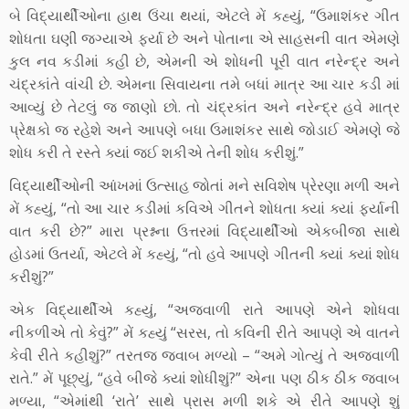
બે વિદ્યાર્થીઓના હાથ ઉંચા થયાં, એટલે મેં કહ્યું, “ઉમાશંકર ગીત
શોધતા ઘણી જગ્યાએ ફર્યા છે અને પોતાના એ સાહસની વાત એમણે
કુલ નવ કડીમાં કહી છે, એમની એ શોધની પૂરી વાત નરેન્દ્ર અને
ચંદ્રકાંતે વાંચી છે. એમના સિવાયના તમે બધાં માત્ર આ ચાર કડી માં
આવ્યું છે તેટલું જ જાણો છો. તો ચંદ્રકાંત અને નરેન્દ્ર હવે માત્ર
પ્રેક્ષકો જ રહેશે અને આપણે બધા ઉમાશંકર સાથે જોડાઈ એમણે જે
શોધ કરી તે રસ્તે ક્યાં જઈ શકીએ તેની શોધ કરીશું.”
વિદ્યાર્થીઓની આંખમાં ઉત્સાહ જોતાં મને સવિશેષ પ્રેરણા મળી અને
મેં કહ્યું, “તો આ ચાર કડીમાં કવિએ ગીતને શોધતા ક્યાં ક્યાં ફર્યાની
વાત કરી છે?” મારા પ્રશ્નના ઉત્તરમાં વિદ્યાર્થીઓ એકબીજા સાથે
હોડમાં ઉતર્યા, એટલે મેં કહ્યું, “તો હવે આપણે ગીતની ક્યાં ક્યાં શોધ
કરીશું?”
એક વિદ્યાર્થીએ કહ્યું, “અજવાળી રાતે આપણે એને શોધવા
નીકળીએ તો કેવું?” મેં કહ્યું “સરસ, તો કવિની રીતે આપણે એ વાતને
કેવી રીતે કહીશું?” તરતજ જવાબ મળ્યો – “અમે ગોત્યું તે અજવાળી
રાતે.” મેં પૂછ્યું, “હવે બીજે ક્યાં શોધીશું?” એના પણ ઠીક ઠીક જવાબ
મળ્યા, “એમાંથી ‘રાતે’ સાથે પ્રાસ મળી શકે એ રીતે આપણે શું