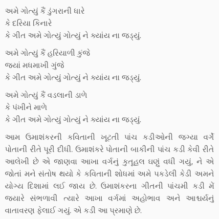
અમે ગોત્યું કૈં ડુંગરાની ધારે
કે દરિયા કિનારે
કે ગીત અમે ગોત્યું ગોત્યું ને ક્યાંય ના જડ્યું.
અમે ગોત્યું કૈં હરિયાળી કુંજે
જ્યાં મધમાખી ગુંજે
કે ગીત અમે ગોત્યું ગોત્યું ને ક્યાંય ના જડ્યું.
અમે ગોત્યું કૈં વડલાની ડાળે
કે પંખીને માળે
કે ગીત અમે ગોત્યું ગોત્યું ને ક્યાંય ના જડ્યું.
આમ ઉમાશંકરની કવિતાની ખૂટતી પાંચ કડીઓની જગ્યા વર્ગે
પોતાની રીતે પૂરી દીધી. ઉમાશંકરે પોતાની બાકીની પાંચ કડી કેવી રીતે
આલેખી છે એ જાણવા આખા વર્ગનું કુતૂહલ ઘણું વધી ગયું, ને એ
જોતાં મને સંતોષ થયો કે કવિતાની શોધમાં અમે પકડેલી કેડી અમને
યોગ્ય દિશામાં લઈ જાય છે. ઉમાશંકરના ગીતની પાંચમી કડી મેં
જ્યારે સંભળાવી ત્યારે આખા વર્ગમાં અહોભાવ અને આશ્ચર્યનું
વાતાવરણ ફેલાઈ ગયું. એ કડી આ પ્રમાણે છે.