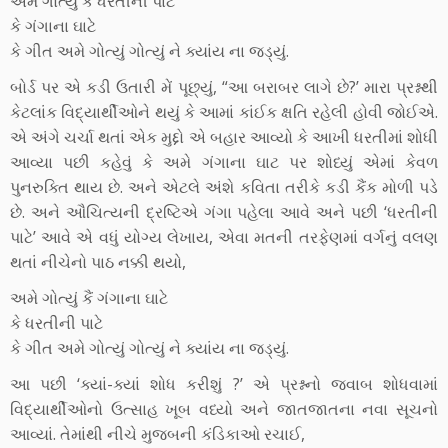
અમે ગોત્યું કે ધરતીની પાટે
કે ગંગાના ઘાટે
કે ગીત અમે ગોત્યું ગોત્યું ને ક્યાંય ના જડ્યું.
બોર્ડ પર એ કડી ઉતારી મેં પૂછ્યું, “આ બરાબર લાગે છે?’ મારા પ્રશ્નથી
કેટલાંક વિદ્યાર્થીઓને થયું કે આમાં કાંઈક ક્ષતિ રહેલી હોવી જોઈએ.
એ અંગે ચર્ચા થતાં એક મુદ્દો એ બહાર આવ્યો કે આખી ધરતીમાં શોધી
આવ્યા પછી કહેવું કે અમે ગંગાના ઘાટ પર શોધ્યું એમાં કેવળ
પુનરુક્તિ થાય છે. અને એટલે અંશે કવિતા તરીકે કડી કૈંક મોળી પડે
છે. અને ઔચિત્યની દ્રષ્ટિએ ગંગા પહેલા આવે અને પછી ‘ધરતીની
પાટે’ આવે એ વધું યોગ્ય લેખાય, એવા મતની તરફેણમાં વર્ગનું વલણ
થતાં નીચેનો પાઠ નક્કી થયો,
અમે ગોત્યું કૈં ગંગાના ઘાટે
કે ધરતીની પાટે
કે ગીત અમે ગોત્યું ગોત્યું ને ક્યાંય ના જડ્યું.
આ પછી ‘ક્યાં-ક્યાં શોધ કરીશું ?’ એ પ્રશ્નનો જવાબ શોધવામાં
વિદ્યાર્થીઓનો ઉત્સાહ ખૂબ વધ્યો અને જાતજાતના નવા સૂચનો
આવ્યાં. તેમાંથી નીચે મુજબની કંડિકાઓ રચાઈ,