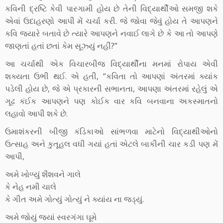
કવિની દ્રષ્ટિ કેવી પારગામી હોય છે તેની વિદ્યાર્થીઓ સમજી શકે
એવાં ઉદાહરણો આપી મેં ચર્ચા કરી. જે જોવા જેવું હોય તે આપણને
કવિ જ્યારે બતાવે છે ત્યારે આપણને નવાઈ લાગે છે કે આ તો આપણે
જાણતાં હતાં છતાં કેમ સૂઝ્યું નહીં?”
આ ચર્ચાથી એક વિચારબીજ વિદ્યાર્થીના મનમાં રોપાય એવી
શક્યતા ઉભી થઈ. એ હતી, “કવિતા તો આપણાં અંતરમાં ક્યાંક
પડેલી હોય છે, જે એ પ્રકારની સભાનતા, આપણા અંતરમાં રહેલું એ
ગૂઢ કંઈક આપણને પણ કોઈક વાર કવિ બનવાના અકસ્માતનો
લહાવો આપી શકે છે.
ઉમાશંકરની બીજી કંડિકાઓ સાંભળવા માટેનો વિદ્યાથીઓનો
ઉત્સાહ અને કુતૂહલ વધી ગયાં હતાં એટલે બાકીની ચાર કડી પણ મેં
આપી,
અમે ખોળ્યું શૈશવને ગાલે
કે નેહ નમી ચાલે
કે ગીત અમે ગોત્યું ગોત્યું ને ક્યાંય ના જડ્યું.
અમે જોયું જ્યાં સ્વરગંગા ઘૂમે