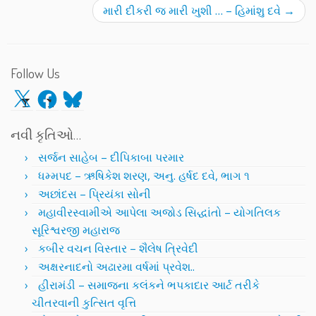
મારી દીકરી જ મારી ખુશી … – હિમાંશુ દવે
→
Follow Us
X
Facebook
Bluesky
નવી કૃતિઓ…
સર્જન સાહેબ – દીપિકાબા પરમાર
ધમ્મપદ – ઋષિકેશ શરણ, અનુ. હર્ષદ દવે, ભાગ ૧
અછાંદસ – પ્રિયંકા સોની
મહાવીરસ્વામીએ આપેલા અજોડ સિદ્ધાંતો – યોગતિલક
સૂરિશ્વરજી મહારાજ
કબીર વચન વિસ્તાર – શૈલેષ ત્રિવેદી
અક્ષરનાદનો અઢારમા વર્ષમાં પ્રવેશ..
હીરામંડી – સમાજના કલંકને ભપકાદાર આર્ટ તરીકે
ચીતરવાની કુત્સિત વૃત્તિ