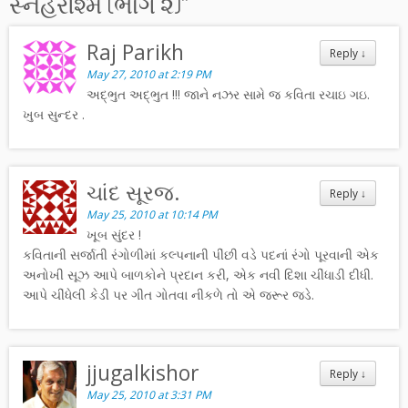
સ્નેહરશ્મિ (ભાગ ૨)
”
Raj Parikh
Reply
↓
May 27, 2010 at 2:19 PM
અદ્ભુત અદ્ભુત !!! જાને નઝર સામે જ કવિતા રચાઇ ગઇ.
ખુબ સુન્દર .
ચાંદ સૂરજ.
Reply
↓
May 25, 2010 at 10:14 PM
ખૂબ સુંદર !
કવિતાની સર્જાતી રંગોળીમાં કલ્પનાની પીંછી વડે પદનાં રંગો પૂરવાની એક
અનોખી સૂઝ આપે બાળકોને પ્રદાન કરી, એક નવી દિશા ચીંધાડી દીધી.
આપે ચીંધેલી કેડી પર ગીત ગોતવા નીકળે તો એ જરૂર જડે.
jjugalkishor
Reply
↓
May 25, 2010 at 3:31 PM