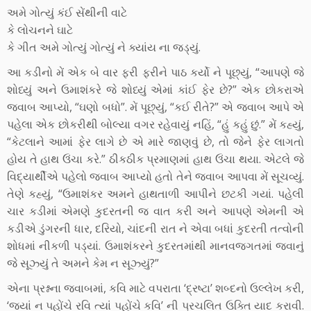
અમે ગોત્યું કંઈ સેંથીની વાટે
કે લોચનને ઘાટે
કે ગીત અમે ગોત્યું ગોત્યું ને ક્યાંય ના જડ્યું.
આ કડીનો મેં એક બે વાર ફરી ફરીને પાઠ કર્યો ને પૂછ્યું, “આપણે જે
શોધ્યું અને ઉમાશંકરે જે શોધ્યું એમાં કાંઈ ફેર છે?” એક છોકરાએ
જવાબ આપ્યો, “ઘણો બધો”. મેં પૂછ્યું, “કઈ રીતે?” એ જવાબ આપે એ
પહેલા એક છોકરીથી બોલ્યા વગર રહેવાયું નહિં, “હું કહું છું.” મેં કહ્યું,
“કેટલાને આમાં ફેર લાગે છે એ મારે જાણવું છે, તો જેને ફેર લાગતો
હોય તે હાથ ઉંચા કરે.” ઠીકઠીક પ્રમાણમાં હાથ ઉંચા થયા. એટલે જે
વિદ્યાર્થીએ પહેલો જવાબ આપ્યો હતો તેને જવાબ આપવા મેં સૂચવ્યું.
તેણે કહ્યું, “ઉમાશંકર અમને હાથતાળી આપીને છટકી ગયાં. પહેલી
ચાર કડીમાં એમણે કુદરતની જ વાત કરી અને આપણે એમની એ
કડીએ ડુંગરની ધાર, દરિયો, ચાંદની રાત ને એવા બધાં કુદરતી તત્વોની
શોધમાં નીકળી પડ્યાં. ઉમાશંકરને કુદરતમાંથી માનવજગતમાં જવાનું
જે સૂઝ્યું તે અમને કેમ ન સૂઝ્યું?”
એના પ્રશ્નના જવાબમાં, કવિ માટે વપરાતા ‘દ્રષ્ટા’ શબ્દનો ઉલ્લેખ કરી,
‘જ્યાં ન પહોંચે રવિ ત્યાં પહોંચે કવિ’ ની પ્રચલિત ઉક્તિ યાદ કરાવી.