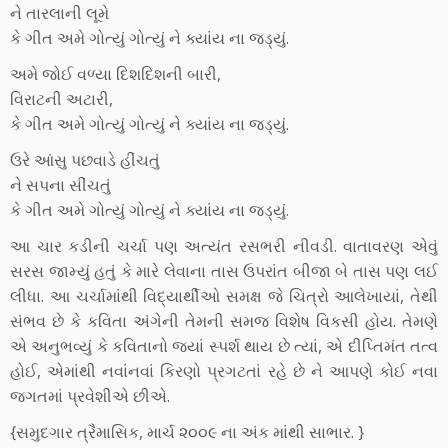
ને તારલાની લૂમે
કે ગીત અમે ગોત્યું ગોત્યું ને ક્યાંય ના જડ્યું.
અમે જોઈ વળ્યા દિશદિશની બારી,
વિરાટની અટારી,
કે ગીત અમે ગોત્યું ગોત્યું ને ક્યાંય ના જડ્યું.
ઉરે આંસુ પછવાડે હીંચતું
ને સપના સીંચતું
કે ગીત અમે ગોત્યું ગોત્યું ને ક્યાંય ના જડ્યું.
આ ચાર કડીની ચર્ચા પણ અત્યંત રસભરી નીવડી. વાતાવરણ એવું
સરસ જામ્યું હતું કે મારે લેવાના તાસ ઉપરાંત બીજા બે તાસ પણ લઈ
લીધા. આ ચર્ચામાંથી વિદ્યાર્થીઓ સમક્ષ જે ચિત્રો આલેખાયાં, તેથી
સંભવ છે કે કવિતા અંગેની તેમની સમજ વિશેષ વિકસી હોય. તેમણે
એ અનુભવ્યું કે કવિતાનો જ્યાં સ્પર્શ થાય છે ત્યાં, એ દીપ્તિમંત તત્વ
હોઈ, એમાંથી નવાંનવાં કિરણો પ્રગટતાં રહે છે ને આપણે કોઈ નવા
જગતમાં પ્રવેશીએ છીએ.
{સમુદગાર ત્રૈમાસિક, માર્ચ ૨૦૦૯ ના અંક માંથી સાભાર. }