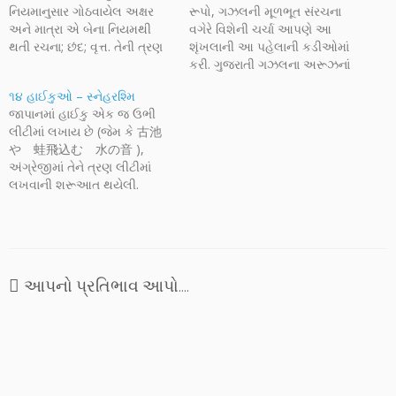
નિયમાનુસાર ગોઠવાયેલ અક્ષર
રૂપો, ગઝલની મૂળભૂત સંરચના
અને માત્રા એ બેના નિયમથી
વગેરે વિશેની ચર્ચા આપણે આ
થતી રચના; છંદ; વૃત્ત. તેની ત્રણ
શૃંખલાની આ પહેલાની કડીઓમાં
જાત; ગીતકવિતા, વીરકવિતા અને
કરી. ગુજરાતી ગઝલના અરૂઝનાં
નાટ્યકવિતા. અંતર્ભાવપ્રેરિત તે
અનેકવિધ પુસ્તકો વિશેની
૧૪ હાઈકુઓ – સ્નેહરશ્મિ
જ ખરી કવિતા ગણાય છે." પરંતુ
છણાવટ ગતાંકથી શરૂ થયેલી આ
જાપાનમાં હાઈકુ એક જ ઉભી
પ્રસ્તુત અનુભવવાણીમાં
શૃંખલા અંતર્ગત શ્રી રણછોડભાઈ
લીટીમાં લખાય છે (જેમ કે 古池
સ્નેહરશ્મિ કવિતા એટલે શું ? એ
ઉદયરામની ‘ફારસી કવિતા રચના’,
や 蛙飛込む 水の音 ),
વિશેની એક નોખી, સાહજીક
ઝાર રાંદેરી કૃત ‘શાઈરી ભાગ ૧-૨’
અંગ્રેજીમાં તેને ત્રણ લીટીમાં
અને બાળમાનસમાં પણ
અને જમિયત પંડ્યા ‘જિગર’ કૃત
લખવાની શરૂઆત થયેલી.
સહેલાઈથી ઉતરી…
‘ગઝલનું…
હાઈકુ એવું નામકરણ ૧૯મી
સદીમાં માશોકા શીકી દ્વારા
કરવામાં આવેલું. પાંચ, સાત અને
પાંચ એમ ચૌદ અક્ષરની સીમામાં
રહીને અભિવ્યક્તિને પાંખો
આપનો પ્રતિભાવ આપો....
આપતો આ પદ્યપ્રકાર
પોતાનામાં એક વિશેષ લય લઈને
આવે છે.…