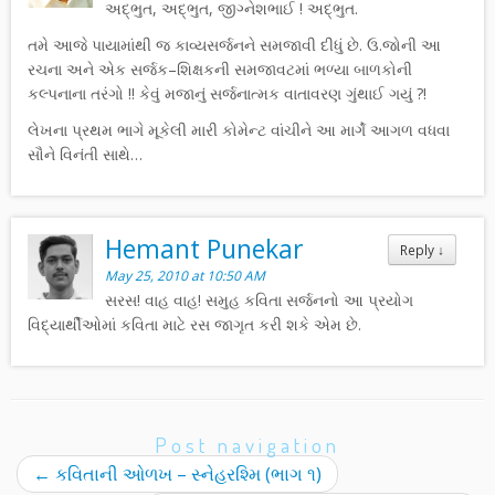
અદ્ભુત, અદ્ભુત, જીગ્નેશભાઈ ! અદ્ભુત.
તમે આજે પાયામાંથી જ કાવ્યસર્જનને સમજાવી દીધું છે. ઉ.જોની આ
રચના અને એક સર્જક–શિક્ષકની સમજાવટમાં ભળ્યા બાળકોની
કલ્પનાના તરંગો !! કેવું મજાનું સર્જનાત્મક વાતાવરણ ગુંથાઈ ગયું ?!
લેખના પ્રથમ ભાગે મૂકેલી મારી કોમેન્ટ વાંચીને આ માર્ગે આગળ વધવા
સૌને વિનંતી સાથે…
Hemant Punekar
Reply
↓
May 25, 2010 at 10:50 AM
સરસ! વાહ વાહ! સમુહ કવિતા સર્જનનો આ પ્રયોગ
વિદ્યાર્થીઓમાં કવિતા માટે રસ જાગૃત કરી શકે એમ છે.
Post navigation
←
કવિતાની ઓળખ – સ્નેહરશ્મિ (ભાગ ૧)