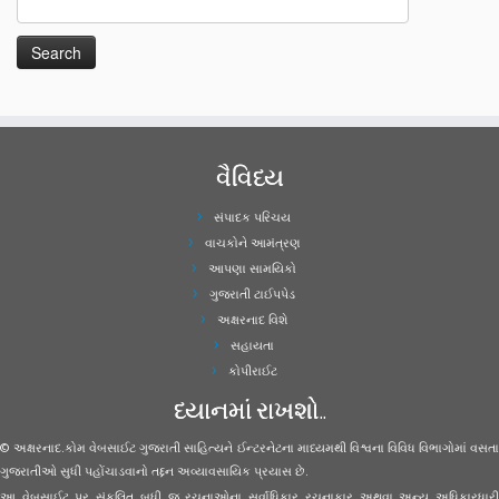
વૈવિધ્ય
સંપાદક પરિચય
વાચકોને આમંત્રણ
આપણા સામયિકો
ગુજરાતી ટાઈપપેડ
અક્ષરનાદ વિશે
સહાયતા
કોપીરાઈટ
ધ્યાનમાં રાખશો..
© અક્ષરનાદ.કોમ વેબસાઈટ ગુજરાતી સાહિત્યને ઈન્ટરનેટના માધ્યમથી વિશ્વના વિવિધ વિભાગોમાં વસતા
ગુજરાતીઓ સુધી પહોંચાડવાનો તદ્દન અવ્યાવસાયિક પ્રયાસ છે.
આ વેબસાઈટ પર સંકલિત બધી જ રચનાઓના સર્વાધિકાર રચનાકાર અથવા અન્ય અધિકારધારી