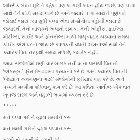
શારિરીક બંધન છૂટે તે પહેલા પણ લાગણી બંધન હોય જ છે, પણ પપ્પા
સાથે તેને થોડો સમય લાગે છે. અને જ્યારે પપ્પા સાથે તે પૂર્ણપણે
જોડાઈ જાય ત્યાં સુધી પપ્પા એવા સંજોગોમાં પહોચી જાય છે
જ્યારથી તેનો બાળકને અપાતો સમય, તેની ઓફીસ, ફાઈલ્સ,
મીટીંગ્સ, સાઈટ અને ફોનકોલ્સ માંથી માથુ બહાર કાઢવાનો સમય
કાંઈક અંશે ઘટતો જાય છે. બાળકની વધતી ઝંખનાઓ સામે તેને
ક્યારેક પિતા તરફથી સમય મળે છે, ક્યારેક નહી.
આવા સંજોગોમાં ઘણી વાર બાળક તેની માતા પાસેથી પિતાનો
‘એક્સ્ટ્રા’ પ્રેમ મેળવવાના પ્રયત્નો કરે છે, અને ક્યારેક પિતાની
‘બેધ્યાન અવગણના ભર્યા’ સંજોગોની ફરીયાદ પણ કરે છે. અને
પપ્પાને મમ્મીમાં શોધવાનું કામ કરે છે. આ કવિતા આવીજ એક વાત
ખૂબજ સરળ અને વહાલી ભાષામાં વ્યક્ત કરે છે.
*****
મને પપ્પા ગમે ને વ્હાલ મમ્મીને કરૂં
મને મમ્મી ગમે ને વ્હાલ પપ્પાને કરૂં,
મમ્મી તો હસતી ને હસતી ફરે