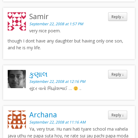
Samir
Reply
↓
September 22, 2008 at 1:57 PM
very nice poem.
though I dont have any daughter but having only one son,
and he is my life.
કુણાલ
Reply
↓
September 22, 2008 at 12:16 PM
સુંદર વાતો જિજ્ઞેશભાઈ …
..
Archana
Reply
↓
September 22, 2008 at 11:16 AM
Ya, very true. Hu nani hati tyare school ma vahela
java uthu ne papa suta hoy, ne rate sui jau pachi papa moda