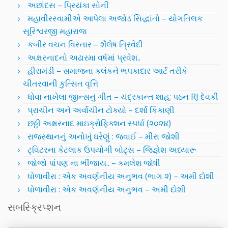
અછાંદસ – પ્રિયંકા સોની
મહાવીરસ્વામીએ આપેલા અજોડ સિદ્ધાંતો – યોગતિલક
સૂરિશ્વરજી મહારાજ
કબીર વચન વિસ્તાર – શૈલેષ ત્રિવેદી
અક્ષરનાદનો અઢારમા વર્ષમાં પ્રવેશ..
હીરામંડી – સમાજના કલંકને ભપકાદાર આર્ટ તરીકે
ચીતરવાની કુત્સિત વૃત્તિ
ધોવા નાખેલા જીન્સનું ગીત – ચંદ્રકાન્ત શાહ; પઠન RJ દેવકી
પ્રાચીન અને અર્વાચીન ટોક્યો – દર્શા કિકાણી
છઠ્ઠી અક્ષરનાદ માઇક્રોફિક્શન સ્પર્ધા (૨૦૨૪)
રાજસ્થાનનું અનોખું ઘરેણું : જવાઈ – મીરા જોશી
ટ્વિટરના કેટલાક ઉપયોગી બોટ્સ – જિજ્ઞેશ અધ્યારૂ
જોજો પાંપણ ના ભીંજાય.. – કમલેશ જોષી
ધોળાવીરા : એક અવર્ણનીય અનુભવ (ભાગ ૨) – અમી દોશી
ધોળાવીરા : એક અવર્ણનીય અનુભવ – અમી દોશી
સબસ્ક્રિપ્શન