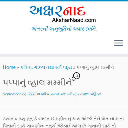
અંતરની અનુભૂતિનો અક્ષર ધ્વનિ..
Skip
to
Home
»
કવિતા, ગઝલ તથા સર્વ પદ્ય
»
પપ્પાનું વ્હાલ મમ્મીને
content
13
પપ્પાનું વ્હાલ મમ્મીને
September 22, 2008
in
કવિતા, ગઝલ તથા સર્વ પદ્ય
/
બાળ સાહિત્ય
ક્યાંક વાંચ્યુ હતું કે બાળક છ મહીનાનું થાય એટલે તેને પોતાના માતા
પિતાની સાથે લાગણીના તંતુથી જોડાઈ જાય છે. માતાની સાથે તો