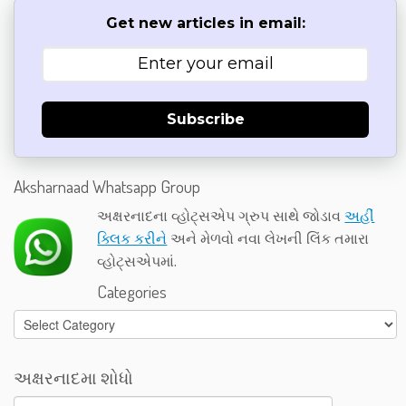
Get new articles in email:
Subscribe
Aksharnaad Whatsapp Group
અક્ષરનાદના વ્હોટ્સએપ ગ્રુપ સાથે જોડાવ
અહીં
ક્લિક કરીને
અને મેળવો નવા લેખની લિંક તમારા
વ્હોટ્સએપમાં.
Categories
Categories
અક્ષરનાદમા શોધો