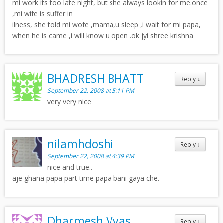
mi work its too late night, but she always lookin for me.once
,mi wife is suffer in
ilness, she told mi wofe ,mama,u sleep ,i wait for mi papa,
when he is came ,i will know u open .ok jyi shree krishna
BHADRESH BHATT
Reply
↓
September 22, 2008 at 5:11 PM
very very nice
nilamhdoshi
Reply
↓
September 22, 2008 at 4:39 PM
nice and true..
aje ghana papa part time papa bani gaya che.
Dharmesh Vyas
Reply
↓