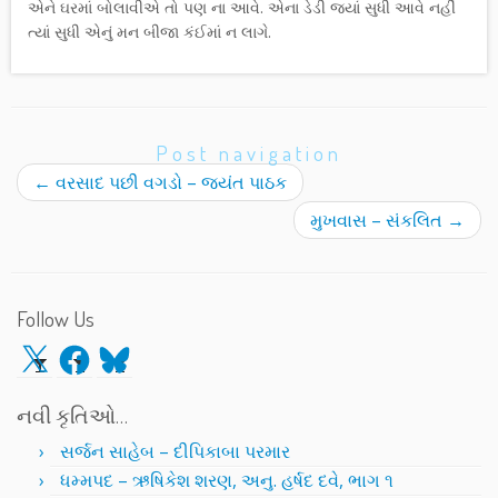
એને ઘરમાં બોલાવીએ તો પણ ના આવે. એના ડેડી જ્યાં સુધી આવે નહીં
ત્યાં સુધી એનું મન બીજા કંઈમાં ન લાગે.
Post navigation
←
વરસાદ પછી વગડો – જયંત પાઠક
મુખવાસ – સંકલિત
→
Follow Us
X
Facebook
Bluesky
નવી કૃતિઓ…
સર્જન સાહેબ – દીપિકાબા પરમાર
ધમ્મપદ – ઋષિકેશ શરણ, અનુ. હર્ષદ દવે, ભાગ ૧