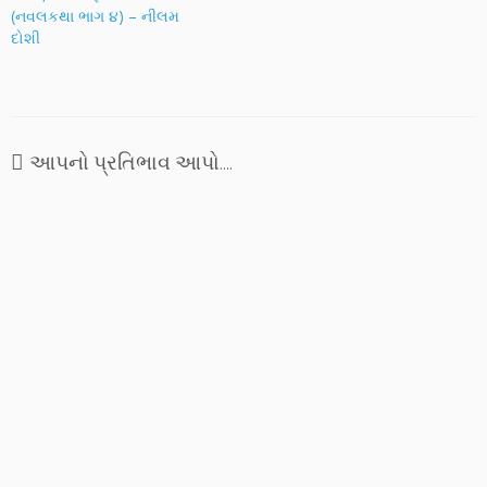
(નવલકથા ભાગ ૪) – નીલમ
દોશી
આપનો પ્રતિભાવ આપો....