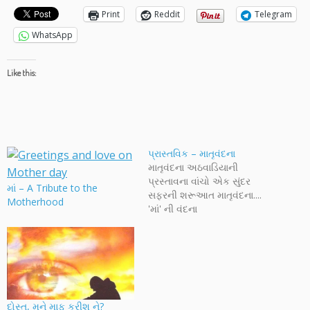
Print
Reddit
Telegram
WhatsApp
Like this:
પ્રાસ્તવિક – માતૃવંદના
માતૃવંદના અઠવાડિયાની
પ્રસ્તાવના વાંચો એક સુંદર
માં – A Tribute to the
સફરની શરૂઆત માતૃવંદના....
Motherhood
'માં' ની વંદના
દોસ્ત, મને માફ કરીશ ને?