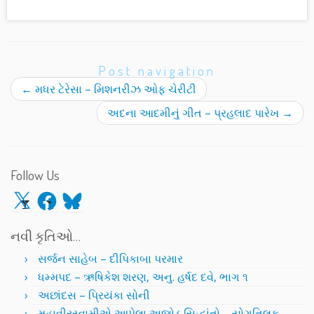
Post navigation
←
મધર ટેરેસા – મિશનરીઝ ઓફ ચેરીટી
અદના આદમીનું ગીત – પ્રહલાદ પારેખ
→
Follow Us
X
Facebook
Bluesky
નવી કૃતિઓ…
સર્જન સાહેબ – દીપિકાબા પરમાર
ધમ્મપદ – ઋષિકેશ શરણ, અનુ. હર્ષદ દવે, ભાગ ૧
અછાંદસ – પ્રિયંકા સોની
મહાવીરસ્વામીએ આપેલા અજોડ સિદ્ધાંતો – યોગતિલક