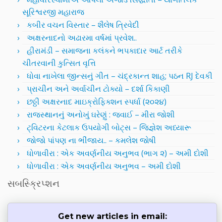
સૂરિશ્વરજી મહારાજ
કબીર વચન વિસ્તાર – શૈલેષ ત્રિવેદી
અક્ષરનાદનો અઢારમા વર્ષમાં પ્રવેશ..
હીરામંડી – સમાજના કલંકને ભપકાદાર આર્ટ તરીકે
ચીતરવાની કુત્સિત વૃત્તિ
ધોવા નાખેલા જીન્સનું ગીત – ચંદ્રકાન્ત શાહ; પઠન RJ દેવકી
પ્રાચીન અને અર્વાચીન ટોક્યો – દર્શા કિકાણી
છઠ્ઠી અક્ષરનાદ માઇક્રોફિક્શન સ્પર્ધા (૨૦૨૪)
રાજસ્થાનનું અનોખું ઘરેણું : જવાઈ – મીરા જોશી
ટ્વિટરના કેટલાક ઉપયોગી બોટ્સ – જિજ્ઞેશ અધ્યારૂ
જોજો પાંપણ ના ભીંજાય.. – કમલેશ જોષી
ધોળાવીરા : એક અવર્ણનીય અનુભવ (ભાગ ૨) – અમી દોશી
ધોળાવીરા : એક અવર્ણનીય અનુભવ – અમી દોશી
સબસ્ક્રિપ્શન
Get new articles in email: