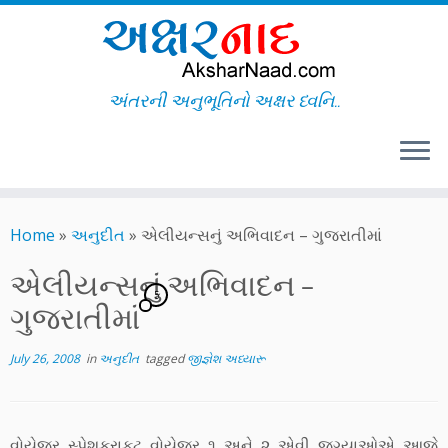
અંતરની અનુભૂતિનો અક્ષર ધ્વનિ..
Skip
to
Home
»
અનુદીત
»
એલીયન્સનું અભિવાદન – ગુજરાતીમાં
content
એલીયન્સનું અભિવાદન –
5
ગુજરાતીમાં
July 26, 2008
in
અનુદીત
tagged
જીજ્ઞેશ અધ્યારૂ
વોયેજર સ્પેશક્રાફ્ટ વોયેજર ૧ અને ૨ એવી જગ્યાઓએ આજે