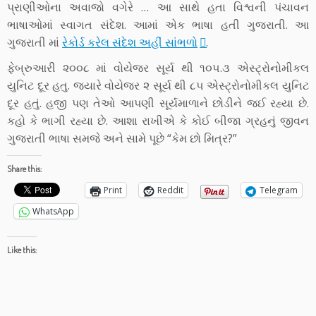
પ્રાણીઓના અવાજો વગેરે … આ સાથે હતા વિશ્વની પંચાવન
ભાષાઓમાં સ્વાગત સંદેશ. આમાં એક ભાષા હતી ગુજરાતી. આ
ગુજરાતી માં
રેકોર્ડ કરેલ સંદેશ અહીં સાંભળો
.
ફેબ્રુઆરી ૨૦૦૮ માં વોયેજર સૂર્ય થી ૧૦૫.૩ એસ્ટ્રોનોમીકલ
યુનિટ દૂર હતુ. જ્યારે વોયેજર ૨ સૂર્ય થી ૮૫ એસ્ટ્રોનોમીકલ યુનિટ
દૂર હતું. હજી પણ તેઓ આપણી સૂર્યમાળાને છોડીને જઈ રહ્યા છે.
કહો કે ભાગી રહ્યા છે. આશા રાખીએ કે કોઈ બીજા ગ્રહનું જીવન
ગુજરાતી ભાષા સમજે અને સામે પૂછે “કેમ છો મિત્ર?”
Share this:
Print
Reddit
Telegram
WhatsApp
Like this: