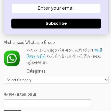
Subscribe
Aksharnaad Whatsapp Group
અક્ષરનાદના વ્હોટ્સએપ ગ્રુપ સાથે જોડાવ
અહીં
ક્લિક કરીને
અને મેળવો નવા લેખની લિંક તમારા
વ્હોટ્સએપમાં.
Categories
Categories
અક્ષરનાદમા શોધો