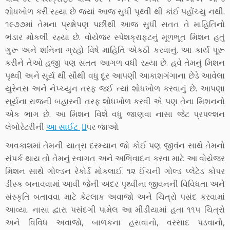
શોધખોળ કરી રહ્યા છે જ્યાં આજ સુધી પૃથ્વી થી કાંઈ પહોંચ્યુ નથી.
૧૯૭૭માં તેમના પ્રક્ષેપણ પછીથી આજ સુધી સતત તે માહિતિનો
ભંડાર મોકલી રહ્યા છે. વોયેજર સ્પેશક્રાફ્ટનું મૂળભૂત મિશન હતું
ગુરૂ અને શનિના ગ્રહો વિષે માહિતિ એકઠી કરવાનું. આ કાર્ય પૂરૂ
કરીને તેઓ હજી પણ સતત આગળ વધી રહ્યા છે. હવે તેમનું મિશન
પૃથ્વી અને સૂર્ય થી સૌથી વધુ દૂર આપણી આકાશગંગાના છેડે આવેલા
યુરેનસ અને નેપ્ચ્યુન તરફ જઈ ત્યાં શોધખોળ કરવાનું છે. આપણા
સૂર્યના રાજની બહારની તરફ શોધખોળ કરવી એ પણ તેના મિશનનો
એક ભાગ છે. આ મિશન વિશે વધુ જાણવા નાસા જેટ પ્રપલ્શન
લેબોરેટરીની
આ સાઈટ
પર જાઓ.
અવકાશમાં તેમની યાત્રા દરમ્યાન જો કોઈ પણ જીવંન સાથે તેમનો
સંપર્ક થાય તો તેમનું સ્વાગત અને અભિવાદન કરવા માટે આ વોયેજર
મિશન સાથે ગોલ્ડન રેકોર્ડ મોકલાઈ. ૧૨ ઈંચની ગોલ્ડ પ્લેટેડ કોપર
ડીસ્ક બનાવવામાં આવી જેની અંદર પૃથ્વીના જીવનની વિવિધતા અને
સંસ્કૃતિ બતાવવા માટે કેટલાક અવાજો અને ચિત્રો પસંદ કરવામાં
આવ્યા. નાસા દ્વારા પસંદગી પામેલ આ મીડીયામાં હતા ૧૧૫ ચિત્રો
અને વિવિધ અવાજો, બાળકના હસવાનો, વરસાદ પડવાનો,