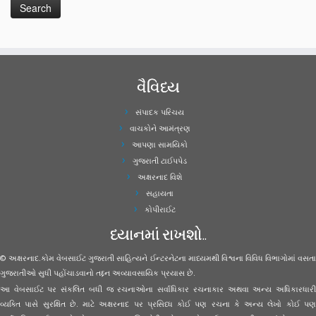
વૈવિધ્ય
સંપાદક પરિચય
વાચકોને આમંત્રણ
આપણા સામયિકો
ગુજરાતી ટાઈપપેડ
અક્ષરનાદ વિશે
સહાયતા
કોપીરાઈટ
ધ્યાનમાં રાખશો..
© અક્ષરનાદ.કોમ વેબસાઈટ ગુજરાતી સાહિત્યને ઈન્ટરનેટના માધ્યમથી વિશ્વના વિવિધ વિભાગોમાં વસતા
ગુજરાતીઓ સુધી પહોંચાડવાનો તદ્દન અવ્યાવસાયિક પ્રયાસ છે.
આ વેબસાઈટ પર સંકલિત બધી જ રચનાઓના સર્વાધિકાર રચનાકાર અથવા અન્ય અધિકારધારી
વ્યક્તિ પાસે સુરક્ષિત છે. માટે અક્ષરનાદ પર પ્રસિધ્ધ કોઈ પણ રચના કે અન્ય લેખો કોઈ પણ