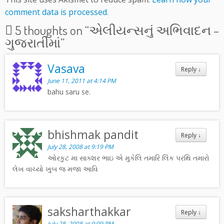
comment data is processed.
5 thoughts on “
એલીયન્સનું અભિવાદન –
ગુજરાતીમાં
”
Vasava
Reply
↓
June 11, 2011 at 4:14 PM
bahu saru se.
bhishmak pandit
Reply
↓
July 28, 2008 at 9:19 PM
ઓરકુટ મા સાક્શર ભાઇ એ મુકેલિ તમારિ લિંક પરથિ તમારો
લેખ વાચ્યો ખુબ જ મજા આવિ
saksharthakkar
Reply
↓
July 28, 2008 at 9:09 PM