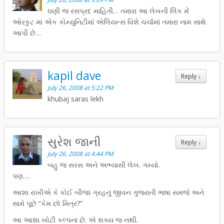
ઘણી જ રસપ્રદ માહિતી… તમારા આ લેખની લિંક મેં
ઓરકુટ માં એક કોમ્યુનિટીમાં એલિયન્સ વિશે ચર્ચામાં તમારા નામ સાથે
આપી છે…
kapil dave
Reply
↓
July 26, 2008 at 5:22 PM
khubaj saras lekh
સુરેશ જાની
Reply
↓
July 26, 2008 at 4:44 PM
બહુ જ સરસ અને અભ્યાસી લેખ. ગમ્યો.
પણ….
આશા રાખીએ કે કોઈ બીજા ગ્રહનું જીવન ગુજરાતી ભાષા સમજે અને
સામે પૂછે “કેમ છો મિત્ર?”
આ આશા ખોટી કલ્પના છે. એ શક્ય જ નથી.