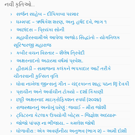
નવી કૃતિઓ…
સર્જન સાહેબ – દીપિકાબા પરમાર
ધમ્મપદ – ઋષિકેશ શરણ, અનુ. હર્ષદ દવે, ભાગ ૧
અછાંદસ – પ્રિયંકા સોની
મહાવીરસ્વામીએ આપેલા અજોડ સિદ્ધાંતો – યોગતિલક
સૂરિશ્વરજી મહારાજ
કબીર વચન વિસ્તાર – શૈલેષ ત્રિવેદી
અક્ષરનાદનો અઢારમા વર્ષમાં પ્રવેશ..
હીરામંડી – સમાજના કલંકને ભપકાદાર આર્ટ તરીકે
ચીતરવાની કુત્સિત વૃત્તિ
ધોવા નાખેલા જીન્સનું ગીત – ચંદ્રકાન્ત શાહ; પઠન RJ દેવકી
પ્રાચીન અને અર્વાચીન ટોક્યો – દર્શા કિકાણી
છઠ્ઠી અક્ષરનાદ માઇક્રોફિક્શન સ્પર્ધા (૨૦૨૪)
રાજસ્થાનનું અનોખું ઘરેણું : જવાઈ – મીરા જોશી
ટ્વિટરના કેટલાક ઉપયોગી બોટ્સ – જિજ્ઞેશ અધ્યારૂ
જોજો પાંપણ ના ભીંજાય.. – કમલેશ જોષી
ધોળાવીરા : એક અવર્ણનીય અનુભવ (ભાગ ૨) – અમી દોશી