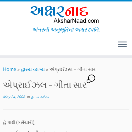
અંતરની અનુભૂતિનો અક્ષર ધ્વનિ..
Skip
to
Home
»
હાસ્ય વ્યંગ્ય
»
એપ્રાઈઝલ – ગીતા સાર
content
6
એપ્રાઈઝલ – ગીતા સાર
May 24, 2008
in
હાસ્ય વ્યંગ્ય
હે પાર્થ (કર્મચારી),