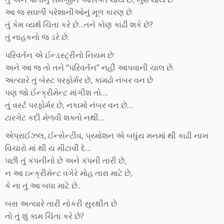
આ જ સઘળી પરેશાનીઓનું મૂળ કારણ છે
તું કેમ વ્યર્થ ચિંતા કરે છે…તને કોણ કાઢી શકે છે?
તું નાહકનો જ ડરે છે.
પરિવર્તન એ ઈન્ડસ્ટ્રીનો નિયમ છે
અને આ જ તો તને “પરિવર્તન” નહીં આપવાની ચાલ છે.
અત્યારે તું બેસ્ટ પરફોર્મર છે, કામઢો નંબર વન છે
પણ જો ઈન્ક્રીમેન્ટ માંગીશ તો….
તું વર્સ્ટ પરફોર્મર છે, નકામો નંબર વન છે…
ટારગેટ કદી મેળવી શક્તો નથી…
એપ્રાઈઝલ, ઈન્સેન્ટીવ, પ્રમોશન એ બધુંય મનમાં થી કાઢી નાખ
વિચારો માં થી ય મીટાવી દે…
પછી તું કંપનીનો છે અને કંપની તારી છે,
ન આ ઇન્ક્રીમેન્ટ વગેરે મોહ તારા માટે છે,
કે ના તું આ બધા માટે છે..
બસ અત્યારે તારી નોકરી સુરક્ષીત છે
તો તું શું કામ ચિંતા કરે છે?