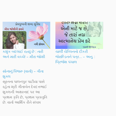
કશુંક બદલાઈ રહ્યું છે : તારી
ચાર્લી ચેપ્લિનનો દીકરી
અને મારી વચ્ચે! – મીરા જોશી
જેરાલ્ડિનને પત્ર… – અનુ. :
બ્રિજેશ પંચાલ
સોનાનું પિંજરૂ (વાર્તા) – ગીતા
શુક્લ
સૂરતના પાલનપુર પાટીયા પાસે
રહેતા શ્રી ગીતાબેન દેવદત્તભાઈ
શુક્લની અક્ષરનાદ પર આ
પ્રથમ કૃતિ છે, પ્રથમ પ્રસ્તુતિ
છે. વાર્તા આર્થિક રીતે સંપન્ન
પરિવારના ખોટે રસ્તે જઈ રહેલા
પુત્રની પોતાના જીવનને સાચી