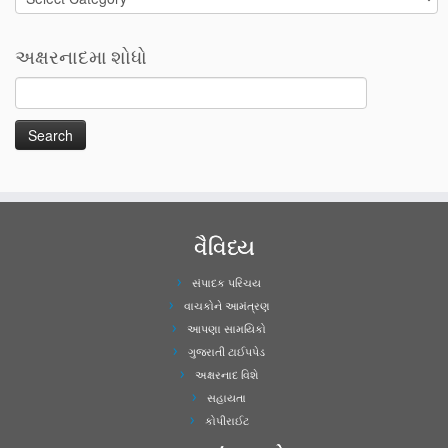
અક્ષરનાદમા શોધો
વૈવિધ્ય
સંપાદક પરિચય
વાચકોને આમંત્રણ
આપણા સામયિકો
ગુજરાતી ટાઈપપેડ
અક્ષરનાદ વિશે
સહાયતા
કોપીરાઈટ