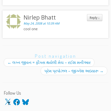
Nirlep Bhatt
Reply
↓
May 24, 2008 at 10:39 AM
cool one
Post navigation
←
લગ્ન જીવન = ફીક્સ થયેલી મેચ – રઈશ મનીઆર
પ્રેમ પ્રપોઝલ – જીગ્નેશ અધ્યારૂ
→
Follow Us
X
Facebook
Bluesky