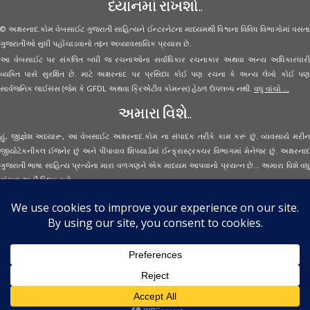
ધ્યાનમાં રાખશો..
© અક્ષરનાદ.કોમ વેબસાઈટ ગુજરાતી સાહિત્યને ઈન્ટરનેટના માધ્યમથી વિશ્વના વિવિધ વિભાગોમાં વસતા
ગુજરાતીઓ સુધી પહોંચાડવાનો તદ્દન અવ્યાવસાયિક પ્રયાસ છે.
આ વેબસાઈટ પર સંકલિત બધી જ રચનાઓના સર્વાધિકાર રચનાકાર અથવા અન્ય અધિકારધારી
વ્યક્તિ પાસે સુરક્ષિત છે. માટે અક્ષરનાદ પર પ્રસિધ્ધ કોઈ પણ રચના કે અન્ય લેખો કોઈ પણ
સાર્વજનિક લાઈસંસ (જેમ કે GFDL અથવા ક્રિએટીવ કોમન્સ) હેઠળ ઉપલબ્ધ નથી.
વધુ વાંચો ...
અમારા વિશે..
હું, જીજ્ઞેશ અધ્યારૂ, આ વેબસાઈટ અક્ષરનાદ.કોમ ના સંપાદક તરીકે કામ કરૂં છું. વ્યવસાયે મરીન
જીયોટેકનીકલ ઈજનેર છું અને પીપાવાવ શિપયાર્ડમાં ઈન્ફ્રાસ્ટ્રક્ચર વિભાગમાં મેનેજર છું. અક્ષરનાદ
ગુજરાતી ભાષા સાહિત્ય પ્રત્યેના મારા વળગણને એક માધ્યમ આપવાનો પ્રયત્ન છે... અમારા વિશે વધુ
વાંચવા
અહીં ક્લિક કરો...
Secured Site Assurance
· © 2026
Aksharnaad.com
By Jignesh Adhyaru ·
· All Rights Reserved ·
Back to top