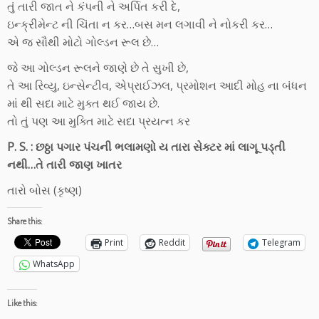
તું તારી જાત ને કંપની ને અર્પિત કરી દે,
ઇન્ક્રીમેન્ટ ની ચિંતા ન કર…બસ મન લગાવી ને નોકરી કર…
એ જ સૌથી મોટો ગોલ્ડન રૂલ છે…
જે આ ગોલ્ડન રૂલને જાણે છે તે સુખી છે,
તે આ રિવ્યુ, ઇન્સેન્ટીવ, એપ્રાઈઝલ, પ્રમોશન આદી મોહ ના બંધન
માં થી સદા માટે મુક્ત થઈ જાય છે.
તો તું પણ આ મુક્તિ માટે સદા પ્રયત્ન કર
P. S. : છઠ્ઠા પગાર પંચની ભલામણો ય તારા સેક્ટર માં લાગૂ પડ્તી
નથી…તે તારી જાણ ખાતર
તારો બોસ (કૃષ્ણ)
Share this:
Print
Reddit
Telegram
WhatsApp
Like this: