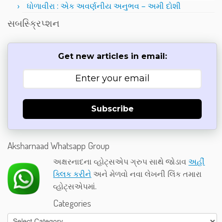
ધોળાવીરા : એક અવર્ણનીય અનુભવ – અમી દોશી
સબસ્ક્રિપ્શન
Get new articles in email:
Subscribe
Aksharnaad Whatsapp Group
અક્ષરનાદના વ્હોટ્સએપ ગ્રુપ સાથે જોડાવ
અહીં
ક્લિક કરીને
અને મેળવો નવા લેખની લિંક તમારા
વ્હોટ્સએપમાં.
Categories
Categories