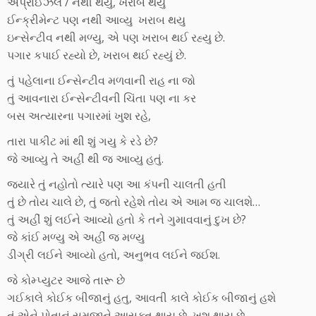
અપ્રાઈઝલ / નથી થયુ, ખરાબ થયુ
ઈન્ક્રીમેન્ટ પણ નથી આવ્યુ ખરાબ થયુ
ઇન્સેન્ટીવ નથી મળ્યુ, એ પણ ખરાબ થઈ રહ્યુ છે.
પગાર કપાઈ રહ્યો છે, ખરાબ થઈ રહ્યું છે.
તું પહેલાના ઈન્સેન્ટીવ મળવાની રાહ ના જો
તું આવનારા ઈન્સેન્ટીવની ચિંતા પણ ના કર
બસ અત્યારના પગારમાં ખુશ રહે,
તારા પાકીટ માં થી શું ગયુ કે રડે છે?
જે આવ્યુ તે અહીં થી જ આવ્યુ હતું.
જ્યારે તું નહોતો ત્યારે પણ આ કંપની ચાલતી હતી
તું છે તોય ચાલે છે, તું જતો રહેશે તોય એ આમ જ ચાલશે…
તું અહીં શું લઈને આવ્યો હતો કે તને ગુમાવવાનું દુખ છે?
જે કાંઈ મળ્યુ એ અહીં જ મળ્યુ
ડીગ્રી લઈને આવ્યો હતો, અનુભવ લઈને જઈશ.
જે કોમ્પ્યુટર આજે તારૂ છે
ગઈકાલે કોઈક બીજાનું હતુ, આવતી કાલે કોઈક બીજાનું હશે
તું એને પોતાનું સમજીને આસક્ત થાય છે, ખુશ થાય છે