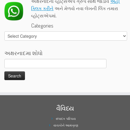
અક્ષરનાદના વ્હોટ્સએપ ગ્રુપ સાથે જોડાવ
અહીં
ક્લિક કરીને
અને મેળવો નવા લેખની લિંક તમારા
વ્હોટ્સએપમાં.
Categories
Categories
અક્ષરનાદમા શોધો
વૈવિધ્ય
સંપાદક પરિચય
વાચકોને આમંત્રણ