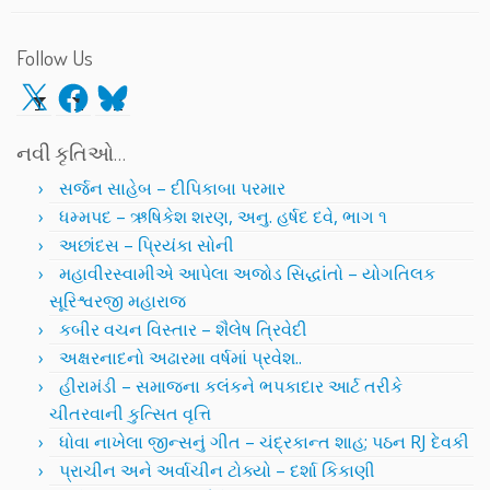
Follow Us
X
Facebook
Bluesky
નવી કૃતિઓ…
સર્જન સાહેબ – દીપિકાબા પરમાર
ધમ્મપદ – ઋષિકેશ શરણ, અનુ. હર્ષદ દવે, ભાગ ૧
અછાંદસ – પ્રિયંકા સોની
મહાવીરસ્વામીએ આપેલા અજોડ સિદ્ધાંતો – યોગતિલક
સૂરિશ્વરજી મહારાજ
કબીર વચન વિસ્તાર – શૈલેષ ત્રિવેદી
અક્ષરનાદનો અઢારમા વર્ષમાં પ્રવેશ..
હીરામંડી – સમાજના કલંકને ભપકાદાર આર્ટ તરીકે
ચીતરવાની કુત્સિત વૃત્તિ
ધોવા નાખેલા જીન્સનું ગીત – ચંદ્રકાન્ત શાહ; પઠન RJ દેવકી
પ્રાચીન અને અર્વાચીન ટોક્યો – દર્શા કિકાણી