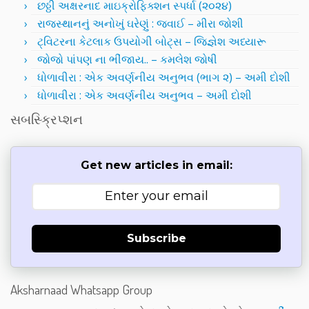
છઠ્ઠી અક્ષરનાદ માઇક્રોફિક્શન સ્પર્ધા (૨૦૨૪)
રાજસ્થાનનું અનોખું ઘરેણું : જવાઈ – મીરા જોશી
ટ્વિટરના કેટલાક ઉપયોગી બોટ્સ – જિજ્ઞેશ અધ્યારૂ
જોજો પાંપણ ના ભીંજાય.. – કમલેશ જોષી
ધોળાવીરા : એક અવર્ણનીય અનુભવ (ભાગ ૨) – અમી દોશી
ધોળાવીરા : એક અવર્ણનીય અનુભવ – અમી દોશી
સબસ્ક્રિપ્શન
Get new articles in email:
Subscribe
Aksharnaad Whatsapp Group