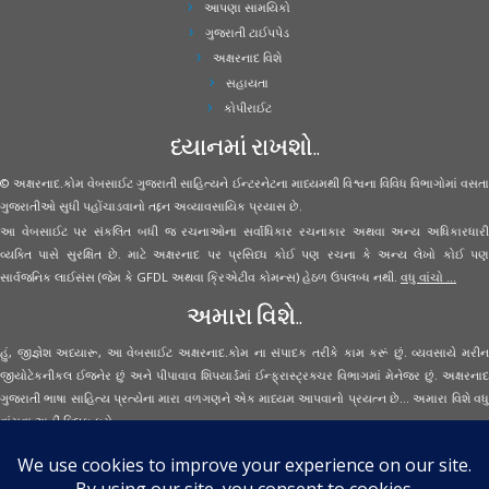
આપણા સામયિકો
ગુજરાતી ટાઈપપેડ
અક્ષરનાદ વિશે
સહાયતા
કોપીરાઈટ
ધ્યાનમાં રાખશો..
© અક્ષરનાદ.કોમ વેબસાઈટ ગુજરાતી સાહિત્યને ઈન્ટરનેટના માધ્યમથી વિશ્વના વિવિધ વિભાગોમાં વસતા
ગુજરાતીઓ સુધી પહોંચાડવાનો તદ્દન અવ્યાવસાયિક પ્રયાસ છે.
આ વેબસાઈટ પર સંકલિત બધી જ રચનાઓના સર્વાધિકાર રચનાકાર અથવા અન્ય અધિકારધારી
વ્યક્તિ પાસે સુરક્ષિત છે. માટે અક્ષરનાદ પર પ્રસિધ્ધ કોઈ પણ રચના કે અન્ય લેખો કોઈ પણ
સાર્વજનિક લાઈસંસ (જેમ કે GFDL અથવા ક્રિએટીવ કોમન્સ) હેઠળ ઉપલબ્ધ નથી.
વધુ વાંચો ...
અમારા વિશે..
હું, જીજ્ઞેશ અધ્યારૂ, આ વેબસાઈટ અક્ષરનાદ.કોમ ના સંપાદક તરીકે કામ કરૂં છું. વ્યવસાયે મરીન
જીયોટેકનીકલ ઈજનેર છું અને પીપાવાવ શિપયાર્ડમાં ઈન્ફ્રાસ્ટ્રક્ચર વિભાગમાં મેનેજર છું. અક્ષરનાદ
ગુજરાતી ભાષા સાહિત્ય પ્રત્યેના મારા વળગણને એક માધ્યમ આપવાનો પ્રયત્ન છે... અમારા વિશે વધુ
વાંચવા
અહીં ક્લિક કરો...
Secured Site Assurance