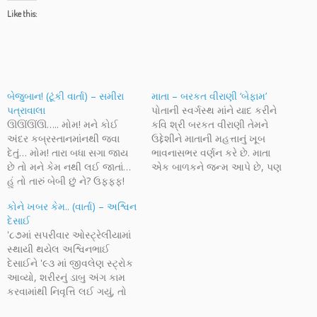
Like this:
બેજુબાન! (ટૂંકી વાર્તા) – સમીરા
માતા – બરકત વીરાણી ‘બેફામ’
પત્રાવાલા
પોતાની સ્વર્ગસ્થ માંને યાદ કરીને
ઊઊંઊંઊ….. મોમ! મને કોઈ
કવિ શ્રી બરકત વીરાણી તેમને
અંદર કબ્રસ્તાનમાંનથી જવા
ઉદ્દેશીને માતાની મહત્તાનું ખૂબ
દેતું… મોમ! તારા બધા સગા જાય
ભાવનાસભર વર્ણન કરે છે. માતા
છે તો મને કેમ નથી લઈ જાતાં…
એક બાળકને જન્મ આપે છે, પણ
હું તો તારું બેબી છું ને? ઉફ્ફ્ફ!
બાળકની પાછળ નામ તેના પિતાનું
આ પટ્ટો મને મારી જ નાંખશે. કોઈ
લાગે છે, આમ પ્રભુ જેમ તેના
કોને ખબર કેમ.. (વાર્તા) – અશ્વિન
તો રોકો આ લોકોને… મને કેમ
સર્જનની પાછળ પોતાનું નામ
દેસાઈ
મારા ઘરથી દૂર લઈ જાય છે.
લખતો નથી તેટલી જ મહાનતા
'૮૭માં સપરીવાર ઓસ્ટ્રેલીયામાં
ઊઊંઊંઊં…. તને ક્યાં શોધું…
માતા પણ બતાવે છે. માતાની…
સ્થાયી થયેલ અશ્વિનભાઈ
દેસાઈને '૯૩ માં જીવલેણ સ્ટ્રોક
આવ્યો, શરીરનું ડાબુ અંગ કામ
કરવામાંથી નિવૃત્તિ લઈ ગયું, તો
પણ એક હાથે સર્જનનો તેમનો