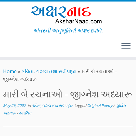
અંતરની અનુભૂતિનો અક્ષર ધ્વનિ..
Skip
to
Home
»
કવિતા, ગઝલ તથા સર્વ પદ્ય
»
મારી બે રચનાઓ –
content
જીગ્નેશ અધ્યારૂ
મારી બે રચનાઓ – જીગ્નેશ અધ્યારૂ
May 26, 2007
in
કવિતા, ગઝલ તથા સર્વ પદ્ય
tagged
Original Poetry
/
જીજ્ઞેશ
અધ્યારૂ
/
સ્વરચિત