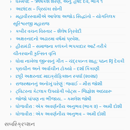
ધમ્મપદ – ઋષિકેશ શરણ, અનુ. હર્ષદ દવે, ભાગ ૧
અછાંદસ – પ્રિયંકા સોની
મહાવીરસ્વામીએ આપેલા અજોડ સિદ્ધાંતો – યોગતિલક
સૂરિશ્વરજી મહારાજ
કબીર વચન વિસ્તાર – શૈલેષ ત્રિવેદી
અક્ષરનાદનો અઢારમા વર્ષમાં પ્રવેશ..
હીરામંડી – સમાજના કલંકને ભપકાદાર આર્ટ તરીકે
ચીતરવાની કુત્સિત વૃત્તિ
ધોવા નાખેલા જીન્સનું ગીત – ચંદ્રકાન્ત શાહ; પઠન RJ દેવકી
પ્રાચીન અને અર્વાચીન ટોક્યો – દર્શા કિકાણી
છઠ્ઠી અક્ષરનાદ માઇક્રોફિક્શન સ્પર્ધા (૨૦૨૪)
રાજસ્થાનનું અનોખું ઘરેણું : જવાઈ – મીરા જોશી
ટ્વિટરના કેટલાક ઉપયોગી બોટ્સ – જિજ્ઞેશ અધ્યારૂ
જોજો પાંપણ ના ભીંજાય.. – કમલેશ જોષી
ધોળાવીરા : એક અવર્ણનીય અનુભવ (ભાગ ૨) – અમી દોશી
ધોળાવીરા : એક અવર્ણનીય અનુભવ – અમી દોશી
સબસ્ક્રિપ્શન