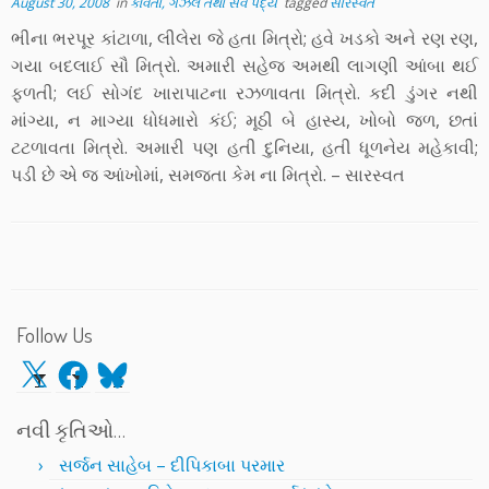
August 30, 2008
in
કવિતા, ગઝલ તથા સર્વ પદ્ય
tagged
સારસ્વત
ભીના ભરપૂર કાંટાળા, લીલેરા જે હતા મિત્રો; હવે ખડકો અને રણ રણ,
ગયા બદલાઈ સૌ મિત્રો. અમારી સહેજ અમથી લાગણી આંબા થઈ
ફળતી; લઈ સોગંદ ખારાપાટના રઝળાવતા મિત્રો. કદી ડુંગર નથી
માંગ્યા, ન માગ્યા ધોધમારો કંઈ; મૂઠી બે હાસ્ય, ખોબો જળ, છતાં
ટટળાવતા મિત્રો. અમારી પણ હતી દુનિયા, હતી ધૂળનેય મહેકાવી;
પડી છે એ જ આંખોમાં, સમજતા કેમ ના મિત્રો. – સારસ્વત
Follow Us
X
Facebook
Bluesky
નવી કૃતિઓ…
સર્જન સાહેબ – દીપિકાબા પરમાર