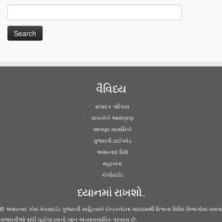
વૈવિધ્ય
સંપાદક પરિચય
વાચકોને આમંત્રણ
આપણા સામયિકો
ગુજરાતી ટાઈપપેડ
અક્ષરનાદ વિશે
સહાયતા
કોપીરાઈટ
ધ્યાનમાં રાખશો..
© અક્ષરનાદ.કોમ વેબસાઈટ ગુજરાતી સાહિત્યને ઈન્ટરનેટના માધ્યમથી વિશ્વના વિવિધ વિભાગોમાં વસતા
ગુજરાતીઓ સુધી પહોંચાડવાનો તદ્દન અવ્યાવસાયિક પ્રયાસ છે.