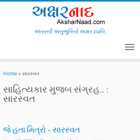
અંતરની અનુભૂતિનો અક્ષર ધ્વનિ..
Skip
to
Home
»
સારસ્વત
content
સાહિત્યકાર મુજબ સંગ્રહ... :
સારસ્વત
જે હતા મિત્રો – સારસ્વત