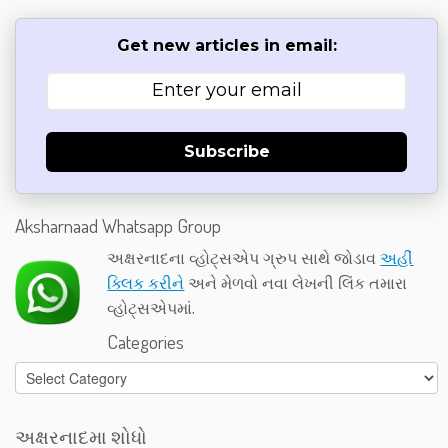
Get new articles in email:
Subscribe
Aksharnaad Whatsapp Group
અક્ષરનાદના વ્હોટ્સએપ ગ્રુપ સાથે જોડાવ
અહીં
ક્લિક કરીને
અને મેળવો નવા લેખની લિંક તમારા
વ્હોટ્સએપમાં.
Categories
Categories
અક્ષરનાદમા શોધો