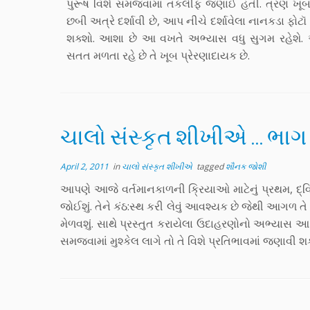
પુરૂષ વિશે સમજવામાં તકલીફ જણાઈ હતી. ત્રણ ખૂબ જ
છબી અત્રે દર્શાવી છે, આપ નીચે દર્શાવેલા નાનકડા ફ
શક્શો. આશા છે આ વખતે અભ્યાસ વધુ સુગમ રહેશે.
સતત મળતા રહે છે તે ખૂબ પ્રેરણાદાયક છે.
ચાલો સંસ્કૃત શીખીએ … ભાગ
April 2, 2011
in
ચાલો સંસ્કૃત શીખીએ
tagged
શૌનક જોશી
આપણે આજે વર્તમાનકાળની ક્રિયાઓ માટેનું પ્રથમ, દ્વ
જોઈશું. તેને કંઠ:સ્થ કરી લેવું આવશ્યક છે જેથી આગળ 
મેળવશું. સાથે પ્રસ્તુત કરાયેલા ઉદાહરણોનો અભ્યા
સમજવામાં મુશ્કેલ લાગે તો તે વિશે પ્રતિભાવમાં જણાવી શક