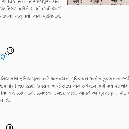
 વિશ્વાસપાત્ર સંદર્ભપુસ્તકોની
ોટૉ પર ક્લિક કરીને આખી છબી જોઈ
 આપના અનુભવો અને પ્રતિભાવો
40
 ૨
િતિય તથા તૃતિય પુરુષ માટે એકવચન, દ્વિવચન અને બહુવચનના રૂપોન
તે ઉપયોગી થઈ રહેશે. ઉપરાંત આજે સંજ્ઞા અને સર્વનામ વિશે પણ પ્રાથ
સ આ વિષયને સરળતાથી સમજવામાં મદદ કરશે, આપને આ પ્રકરણમાં કોઇ
ો છો.
58