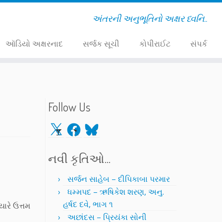
અંતરની અનુભૂતિનો અક્ષર ધ્વનિ..
ઑડિયો અક્ષરનાદ
સર્જક સૂચી
કોપીરાઈટ
સંપર્ક
Follow Us
X
Facebook
Bluesky
નવી કૃતિઓ…
સર્જન સાહેબ – દીપિકાબા પરમાર
ધમ્મપદ – ઋષિકેશ શરણ, અનુ.
હર્ષદ દવે, ભાગ ૧
ારે ઉત્તમ
અછાંદસ – પ્રિયંકા સોની