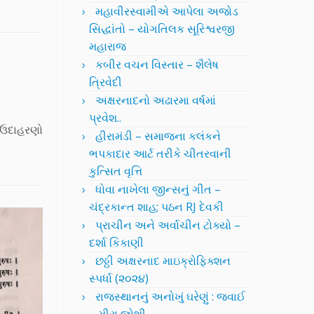
મહાવીરસ્વામીએ આપેલા અજોડ
સિદ્ધાંતો – યોગતિલક સૂરિશ્વરજી
મહારાજ
કબીર વચન વિસ્તાર – શૈલેષ
ત્રિવેદી
અક્ષરનાદનો અઢારમા વર્ષમાં
પ્રવેશ..
ો ઉદાહરણો
હીરામંડી – સમાજના કલંકને
ભપકાદાર આર્ટ તરીકે ચીતરવાની
કુત્સિત વૃત્તિ
ધોવા નાખેલા જીન્સનું ગીત –
ચંદ્રકાન્ત શાહ; પઠન RJ દેવકી
પ્રાચીન અને અર્વાચીન ટોક્યો –
દર્શા કિકાણી
છઠ્ઠી અક્ષરનાદ માઇક્રોફિક્શન
સ્પર્ધા (૨૦૨૪)
રાજસ્થાનનું અનોખું ઘરેણું : જવાઈ