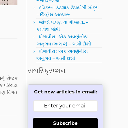
– મીરા જોશી
ટ્વિટરના કેટલાક ઉપયોગી બોટ્સ
– જિજ્ઞેશ અધ્યારૂ
જોજો પાંપણ ના ભીંજાય.. –
કમલેશ જોષી
ધોળાવીરા : એક અવર્ણનીય
અનુભવ (ભાગ ૨) – અમી દોશી
ધોળાવીરા : એક અવર્ણનીય
અનુભવ – અમી દોશી
સબસ્ક્રિપ્શન
ું કોષ્ટક
મિક પરિચય
 પણ વિગત
Get new articles in email:
Subscribe