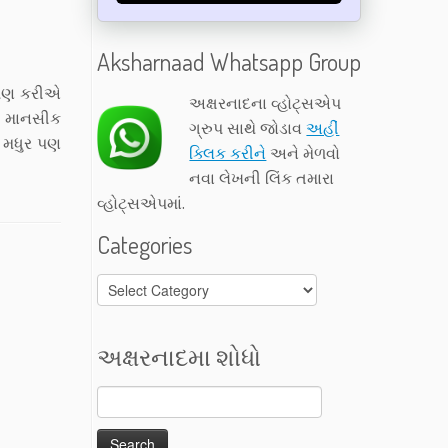
Aksharnaad Whatsapp Group
 પણ કરીએ
અક્ષરનાદના વ્હોટ્સએપ
ા માનસીક
ગ્રુપ સાથે જોડાવ
અહીં
જ મધુર પણ
ક્લિક કરીને
અને મેળવો
નવા લેખની લિંક તમારા
વ્હોટ્સએપમાં.
Categories
Categories
અક્ષરનાદમા શોધો