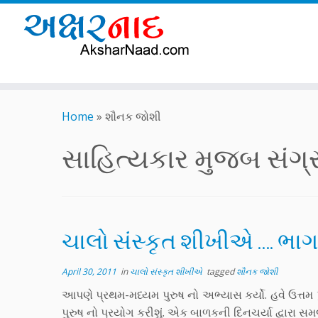
Skip
to
Home
»
શૌનક જોશી
content
સાહિત્યકાર મુજબ સંગ્રહ
ચાલો સંસ્કૃત શીખીએ …. ભાગ
April 30, 2011
in
ચાલો સંસ્કૃત શીખીએ
tagged
શૌનક જોશી
આપણે પ્રથમ-મધ્યમ પુરુષ નો અભ્યાસ કર્યો. હવે ઉત્તમ પ
પુરુષ નો પ્રયોગ કરીશું. એક બાળકની દિનચર્યા દ્વારા સમ