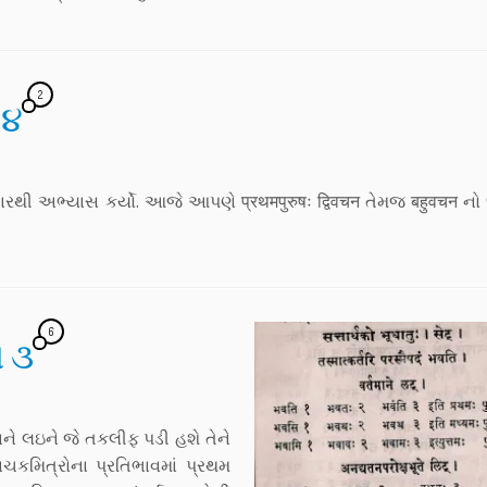
2
 ૪
થી અભ્યાસ કર્યો. આજે આપણે प्रथमपुरुषः द्विवचन તેમજ बहुवचन ન
6
ગ ૩
ે લઇને જે તકલીફ પડી હશે તેને
ાચકમિત્રોના પ્રતિભાવમાં પ્રથમ