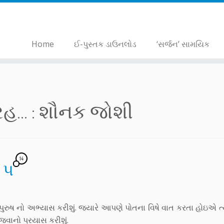
Home
ઈ-પુસ્તક ડાઉનલોડ
‘સર્જન’ સામયિક
... :
શૌનક જોશી
14
 ૫
ુરુષ નો અભ્યાસ કરીશું. જ્યારે આપણે પોતના વિષે વાત કરતા હોઇએ ત્ય
જવાનો પ્રયાસ કરીશું.