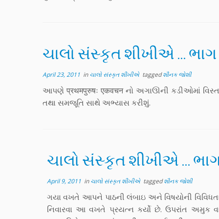
ચાલો સંસ્કૃત શીખીએ … ભાગ
April 23, 2011
in
ચાલો સંસ્કૃત શીખીએ
tagged
શૌનક જોશી
આપણે प्रथमपुरुषः एकवचन નો અગાઊની કડીઓમાં વિસ્તાર
તથા સમજૂતિ સાથે અભ્યાસ કરીશું.
ચાલો સંસ્કૃત શીખીએ … ભા
April 9, 2011
in
ચાલો સંસ્કૃત શીખીએ
tagged
શૌનક જોશી
ગયા વખતે આપને પાઠની લંબાઇ અને વિષયોની વિવિધતાન
નિવારવા આ વખતે પ્રયત્ન કર્યો છે. ઉપરાંત અમુક વ