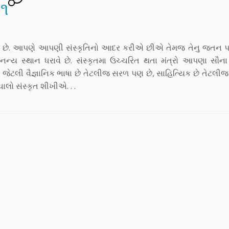
 ૧
સ્તંભ છે. આપણે આપણી સંસ્કૃતિનો આદર કરીએ છીએ તેમજ તેનુ જતન
અનન્ય સ્થાન ધરાવે છે. સંસ્કૃતમા ઉચ્ચરિત થતા મંત્રો આપણા સૌન
્કૃત જેટલી વૈજ્ઞાનિક ભાષા છે તેટલીજ સરળ પણ છે, સાહિત્યિક છે તેટલી
ાલો સંસ્કૃત શીખીએ. . .