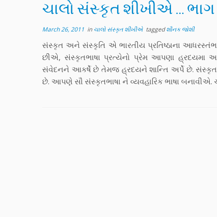
ચાલો સંસ્કૃત શીખીએ … ભાગ
March 26, 2011
in
ચાલો સંસ્કૃત શીખીએ
tagged
શૌનક જોશી
સંસ્કૃત અને સંસ્કૃતિ એ ભારતીય પ્રતિષ્ઠાના આધર
છીએ, સંસ્કૃતભાષા પ્રત્યેનો પ્રેમ આપણા હ્રદયમા 
સંવેદનને આકર્ષે છે તેમજ હ્રદયને શાન્તિ અર્પે છે. સંસ
છે. આપણે સૌ સંસ્કૃતભાષા ને વ્યવહારિક ભાષા બનાવીએ. ચ