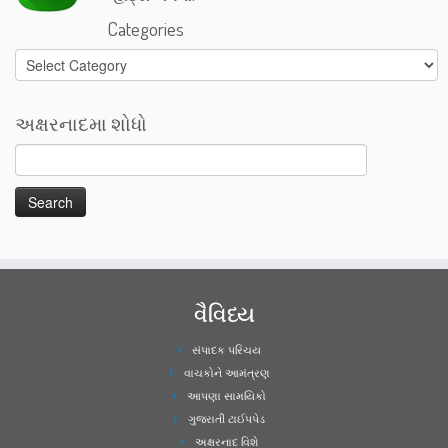
Categories
Categories
અક્ષરનાદમા શોધો
વૈવિધ્ય
સંપાદક પરિચય
વાચકોને આમંત્રણ
આપણા સામયિકો
ગુજરાતી ટાઈપપેડ
અક્ષરનાદ વિશે