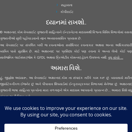
સહાયતા
કોપીરાઈટ
ધ્યાનમાં રાખશો..
© અક્ષરનાદ.કોમ વેબસાઈટ ગુજરાતી સાહિત્યને ઈન્ટરનેટના માધ્યમથી વિશ્વના વિવિધ વિભાગોમાં વસતા
ગુજરાતીઓ સુધી પહોંચાડવાનો તદ્દન અવ્યાવસાયિક પ્રયાસ છે.
આ વેબસાઈટ પર સંકલિત બધી જ રચનાઓના સર્વાધિકાર રચનાકાર અથવા અન્ય અધિકારધારી
વ્યક્તિ પાસે સુરક્ષિત છે. માટે અક્ષરનાદ પર પ્રસિધ્ધ કોઈ પણ રચના કે અન્ય લેખો કોઈ પણ
સાર્વજનિક લાઈસંસ (જેમ કે GFDL અથવા ક્રિએટીવ કોમન્સ) હેઠળ ઉપલબ્ધ નથી.
વધુ વાંચો ...
અમારા વિશે..
હું, જીજ્ઞેશ અધ્યારૂ, આ વેબસાઈટ અક્ષરનાદ.કોમ ના સંપાદક તરીકે કામ કરૂં છું. વ્યવસાયે મરીન
જીયોટેકનીકલ ઈજનેર છું અને પીપાવાવ શિપયાર્ડમાં ઈન્ફ્રાસ્ટ્રક્ચર વિભાગમાં મેનેજર છું. અક્ષરનાદ
ગુજરાતી ભાષા સાહિત્ય પ્રત્યેના મારા વળગણને એક માધ્યમ આપવાનો પ્રયત્ન છે... અમારા વિશે વધુ
વાંચવા
અહીં ક્લિક કરો...
Secured Site Assurance