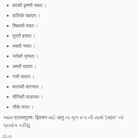
काकौ कृष्णौ भवतः।
बालिके खादतः।
शिक्षकौ वदतः।
पुत्रौ हसतः।
भक्तौ नमतः।
नर्तकौ नृत्यतः।
अश्वौ धावतः।
गजौ चलतः।
बालकौ क्रन्दतः।
सैनिकौ ताडयतः।
नौके तरतः।
આમ प्रथमपुरुषः द्विवचन માટે धातु ના મૂળ રૂપ ની સાથે ‘(अ)तः’ નો
પ્રયોગ કરીશું.
દા.ત.