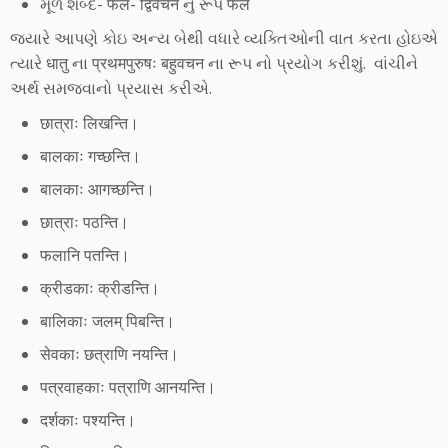
મૂળ શબ્દ- फल- द्विवचन નું રૂપ फले
જ્યારે આપણે કોઇ અન્ય બેથી વધારે વ્યક્તિઓની વાત કરતા હોઇએ
ત્યારે धातु ના प्रथमपुरुषः बहुवचन ના રૂપ નો પ્રયોગ કરીશું. વાંચીને
અર્થ સમજવાનો પ્રયાસ કરીએ.
छात्राः लिखन्ति।
बालकाः गच्छन्ति।
बालकाः आगच्छन्ति।
छात्राः पठन्ति।
फलानि पतन्ति।
क्रीडकाः क्रीडन्ति।
बालिकाः जलम् पिबन्ति।
सेवकाः छत्राणि नयन्ति।
पत्रवाहकाः पत्राणि आनयन्ति।
दर्शकाः पश्यन्ति।