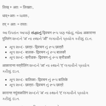
लिख् + अतः = लिखतः,
धाव्+अतः = ધાवतः,
तर् + अतः = तरतः
આ ઉપરાંત આપણે
સંજ્ઞાનું
द्विवचन રૂપ પણ જોયું, જેમા अकारान्त
पुल्लिंग શબ્દને ‘अ’ ના સ્થાને ‘औ” લગાવીને પ્રયોગ કરીશું. દા.ત.
મૂળ શબ્દ- छात्र- द्विवचन નું રૂપ छात्रौ
મૂળ શબ્દ- बालक- द्विवचन નું રૂપ बालकौ
મૂળ શબ્દ- क्रीडक- द्विवचन નું રૂપ क्रीडकौ
आकारान्त स्त्रीलिंग શબ્દને ‘आ’ ના સ્થાને ‘ए’ લગાવીને પ્રયોગ
કરીશું. દા.ત.
મૂળ શબ્દ- बालिका- द्विवचन નું રૂપ बालिके
મૂળ શબ્દ- छात्रा- द्विवचन નું રૂપ छात्रे
कारान्त नपुंसकलिंग શબ્દને ‘अ’ ના સ્થાને ‘ए’ લગાવીને પ્રયોગ
કરીશું. દા.ત.