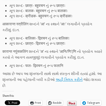
મૂળ શબ્દ- छात्र- बहुवचन નું રૂપ छात्राः
મૂળ શબ્દ- बालक- बहुवचन નું રૂપ बालकाः
મૂળ શબ્દ- क्रीडक- बहुवचन નું રૂપ क्रीडकाः
आकारान्त स्त्रीलिंग શબ્દને ‘आ’ ના સ્થાને ‘आः’ લગાવીને પ્રયોગ
કરીશું. દા.ત.
મૂળ શબ્દ- बालिका- द्विवचन નું રૂપ बालिकाः
મૂળ શબ્દ- छात्रा- द्विवचन નું રૂપ छात्राः
कारान्त नपुंसकलिंग શબ્દને ‘अ’ ના સ્થાને ‘आनि/णि’(णि નો પ્રયોગ ક્યારે
કરવો તે આગળ સમજીશું) લગાવીને પ્રયોગ કરીશું. દા.ત.
મૂળ શબ્દ- फल- द्विवचन નું રૂપ फलानि
આશા છે આપ આ શૃંખલાની સાથે સાથે સંસ્કૃત શીખી રહ્યાં હશો. આ
શૃંખલાની આ પહેલાની બધી કડીઓ
અહીં ક્લિક કરીને
જોઇ શકાય
છે.
Share this:
Print
Reddit
Telegram