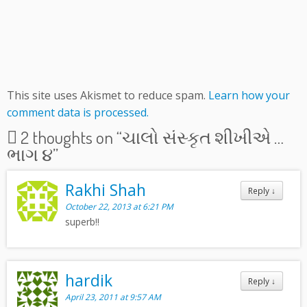
This site uses Akismet to reduce spam.
Learn how your
comment data is processed.
2 thoughts on “
ચાલો સંસ્કૃત શીખીએ …
ભાગ ૪
”
Rakhi Shah
Reply
↓
October 22, 2013 at 6:21 PM
superb!!
hardik
Reply
↓
April 23, 2011 at 9:57 AM