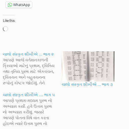
WhatsApp
Like this:
Loading…
ચાલો સંસ્કૃત શીખીએ … ભાગ ૨
આપણે આજે વર્તમાનકાળની
ક્રિયાઓ માટેનું પ્રથમ, દ્વિતિય
તથા તૃતિય પુરુષ માટે એકવચન,
દ્વિવચન અને બહુવચનના
રૂપોનું કોષ્ટક જોઈશું. તેને
ચાલો સંસ્કૃત શીખીએ … ભાગ ૩
કંઠ:સ્થ કરી લેવું આવશ્યક છે
જેથી આગળ તે ઉપયોગી થઈ
ચાલો સંસ્કૃત શીખીએ …. ભાગ ૫
રહેશે. ઉપરાંત આજે સંજ્ઞા અને
આપણે પ્રથમ-મધ્યમ પુરુષ નો
સર્વનામ વિશે પણ પ્રાથમિક
અભ્યાસ કર્યો. હવે ઉત્તમ પુરુષ
પરિચય મેળવશું. સાથે પ્રસ્તુત
નો અભ્યાસ કરીશું. જ્યારે
કરાયેલા ઉદાહરણોનો અભ્યાસ
આપણે પોતના વિષે વાત કરતા
આ વિષયને સરળતાથી
હોઇએ ત્યારે ઉત્તમ પુરુષ નો
સમજવામાં મદદ…