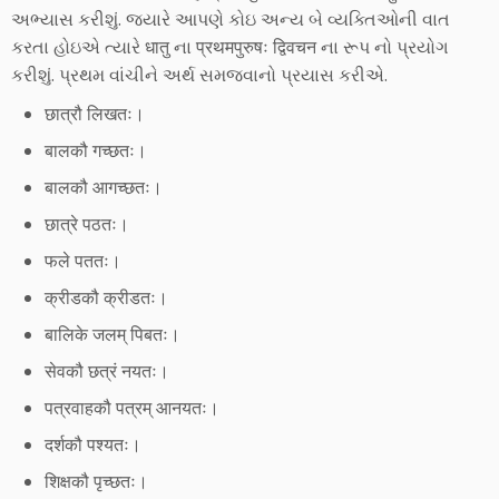
અભ્યાસ કરીશું. જ્યારે આપણે કોઇ અન્ય બે વ્યક્તિઓની વાત
કરતા હોઇએ ત્યારે धातु ના प्रथमपुरुषः द्विवचन ના રૂપ નો પ્રયોગ
કરીશું. પ્રથમ વાંચીને અર્થ સમજવાનો પ્રયાસ કરીએ.
छात्रौ लिखतः।
बालकौ गच्छतः।
बालकौ आगच्छतः।
छात्रे पठतः।
फले पततः।
क्रीडकौ क्रीडतः।
बालिके जलम् पिबतः।
सेवकौ छत्रं नयतः।
पत्रवाहकौ पत्रम् आनयतः।
दर्शकौ पश्यतः।
शिक्षकौ पृच्छतः।