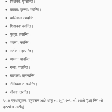
शिक्षकाः पृच्छन्ति।
काकाः कृष्णाः भवन्ति।
बालिकाः खादन्ति।
शिक्षकाः वदन्ति।
पुत्राः हसन्ति।
भक्ताः नमन्ति।
नर्तकाः नृत्यन्ति।
अश्वाः धावन्ति।
गजाः चलन्ति।
बालकाः क्रन्दन्ति।
सैनिकाः ताडयन्ति।
नौकाः तरन्ति।
આમ प्रथमपुरुषः बहुवचन માટે धातु ના મૂળ રૂપ ની સાથે ‘(अ) न्ति’ નો
પ્રયોગ કરીશું.