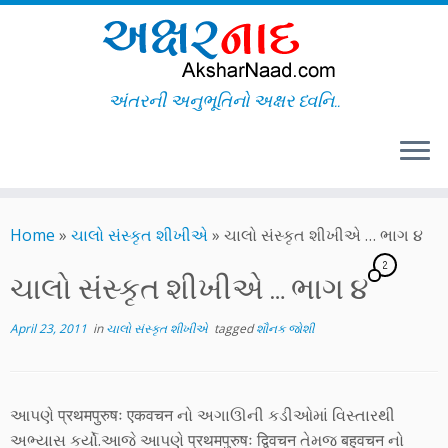
અંતરની અનુભૂતિનો અક્ષર ધ્વનિ..
Skip
to
Home
»
ચાલો સંસ્કૃત શીખીએ
»
ચાલો સંસ્કૃત શીખીએ … ભાગ ૪
content
2
ચાલો સંસ્કૃત શીખીએ … ભાગ ૪
April 23, 2011
in
ચાલો સંસ્કૃત શીખીએ
tagged
શૌનક જોશી
આપણે प्रथमपुरुषः एकवचन નો અગાઊની કડીઓમાં વિસ્તારથી
અભ્યાસ કર્યો.આજે આપણે प्रथमपुरुषः द्विवचन તેમજ बहुवचन નો