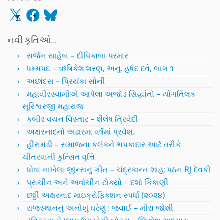
X
Facebook
Bluesky
નવી કૃતિઓ…
સર્જન સાહેબ – દીપિકાબા પરમાર
ધમ્મપદ – ઋષિકેશ શરણ, અનુ. હર્ષદ દવે, ભાગ ૧
અછાંદસ – પ્રિયંકા સોની
મહાવીરસ્વામીએ આપેલા અજોડ સિદ્ધાંતો – યોગતિલક
સૂરિશ્વરજી મહારાજ
કબીર વચન વિસ્તાર – શૈલેષ ત્રિવેદી
અક્ષરનાદનો અઢારમા વર્ષમાં પ્રવેશ..
હીરામંડી – સમાજના કલંકને ભપકાદાર આર્ટ તરીકે
ચીતરવાની કુત્સિત વૃત્તિ
ધોવા નાખેલા જીન્સનું ગીત – ચંદ્રકાન્ત શાહ; પઠન RJ દેવકી
પ્રાચીન અને અર્વાચીન ટોક્યો – દર્શા કિકાણી
છઠ્ઠી અક્ષરનાદ માઇક્રોફિક્શન સ્પર્ધા (૨૦૨૪)
રાજસ્થાનનું અનોખું ઘરેણું : જવાઈ – મીરા જોશી