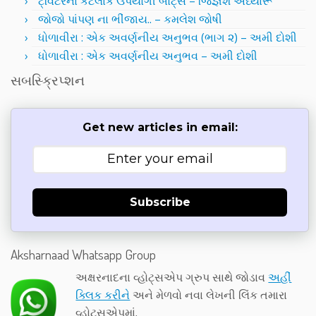
ટ્વિટરના કેટલાક ઉપયોગી બોટ્સ – જિજ્ઞેશ અધ્યારૂ
જોજો પાંપણ ના ભીંજાય.. – કમલેશ જોષી
ધોળાવીરા : એક અવર્ણનીય અનુભવ (ભાગ ૨) – અમી દોશી
ધોળાવીરા : એક અવર્ણનીય અનુભવ – અમી દોશી
સબસ્ક્રિપ્શન
Get new articles in email:
Subscribe
Aksharnaad Whatsapp Group
અક્ષરનાદના વ્હોટ્સએપ ગ્રુપ સાથે જોડાવ
અહીં
ક્લિક કરીને
અને મેળવો નવા લેખની લિંક તમારા
વ્હોટ્સએપમાં.