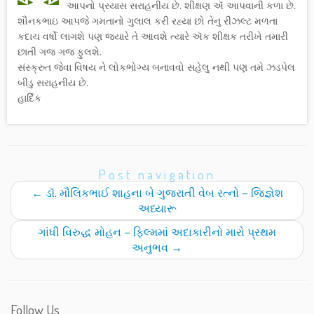
આપનો પ્રયાસ સરાહનીય છે. શીક્ષણ ઍ આપવાની કળા છે.
શૌનકભાઇ આપજે ગમતાનો ગુલાલ કરી રહ્યા છો તેનુ રીઝલ્ટ મળતા
કદાચ વર્ષો લાગશે પણ જયારે તે આવશે ત્યારે ઍક શીક્ષક તરીખે તમારી
છાતી ગજ ગજ ફુલશે.
સંસ્ક્રુત જેવા વિષય ને લોકભોગ્ય બનાવવો સહેલુ નથી પણ તમે ઝડપેલ
બીડુ સરાહનીય છે.
હાર્દિક
Post navigation
←
ડૉ. મૌલિકભાઈ શાહના બે ગુજરાતી વેબ રત્નો – જિજ્ઞેશ
અધ્યારૂ
ગાંધી વિરુદ્ધ મોહન – ફિલ્મમાં અદાકારીનો મારો પ્રથમ
અનુભવ
→
Follow Us