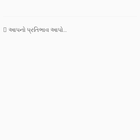
પ્રયોગ કરીશું. એક બાળકની
દિનચર્યા દ્વારા સમજવાનો પ્રયાસ
કરીશું.
આપનો પ્રતિભાવ આપો....