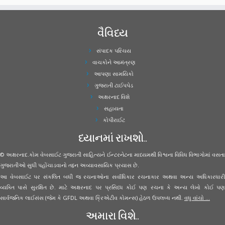
વૈવિધ્ય
સંપાદક પરિચય
વાચકોને આમંત્રણ
આપણા સામયિકો
ગુજરાતી ટાઈપપેડ
અક્ષરનાદ વિશે
સહાયતા
કોપીરાઈટ
ધ્યાનમાં રાખશો..
© અક્ષરનાદ.કોમ વેબસાઈટ ગુજરાતી સાહિત્યને ઈન્ટરનેટના માધ્યમથી વિશ્વના વિવિધ વિભાગોમાં વસતા
ગુજરાતીઓ સુધી પહોંચાડવાનો તદ્દન અવ્યાવસાયિક પ્રયાસ છે.
આ વેબસાઈટ પર સંકલિત બધી જ રચનાઓના સર્વાધિકાર રચનાકાર અથવા અન્ય અધિકારધારી
વ્યક્તિ પાસે સુરક્ષિત છે. માટે અક્ષરનાદ પર પ્રસિધ્ધ કોઈ પણ રચના કે અન્ય લેખો કોઈ પણ
સાર્વજનિક લાઈસંસ (જેમ કે GFDL અથવા ક્રિએટીવ કોમન્સ) હેઠળ ઉપલબ્ધ નથી.
વધુ વાંચો ...
અમારા વિશે..