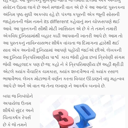
રહે નહીં. આ પુસ્તકનું મુખપૃષ્ઠ જોતાં જ તમારાં દિલમાં એક અનોખુ
સંવેદન ઉઠવા લાગે છે અને મજાની વાત એ છે કે આ આનંદ પુસ્તકના
અંતિમ પૃષ્ઠ સુધી અકબંધ રહે છે. પંકજ કપૂરની એક જૂની સોસની
જાહેરાતની જેમ તમને its different કહેવાનુંં મન ચોક્કસપણે થઈ
આવે. આ પુસ્તકની સૌથી મોટી ખાસિયત એ છે કે તે તમને તમારી
એકવિધ દુનિયામાંથી બહાર કાઢી આપવાની ખાતરી આપે છે. આમ તો
આ પુસ્તકનું નાવિન્યસભર શીર્ષક વાંચતા જ દિમાગના દ્વારેથી થઈ
સાવ એક અનોખી દુનિયામાં આપણે પહોંચી જઈએ છીએ. લેખકની
આ દુનિયા ત્રિપરિમાણીય પાર્શ્વ કાચ જેવી હોવા છતાં ત્રિવેણી સંગમ
જેવી આહલાદક પણ છે જ; કહો ને કે ત્રિપરિમાણીય છે! અહીં થ્રીડી
એટલે ક્યાંક વૈચારિક ચમકારા, ક્યાંક શબ્દવૈભવ તો ક્યાંક રસાળ
ભાષાવૈભવ. લેખક મોટાભાગેેે વર્ણન કરતા વિચાર ઊંડાણને વધુ મહત્વવ
આપે છે અનેેેેેે એ વાત જ તેના લખાણ ને આકર્ષક બનાવે છે.
બધા જ નિબંધોને
અપાયેલા ઉત્તમ
શીર્ષકો સુંદર અને
ચિતાકર્ષક રેપર્સ
છે કે જે તમને