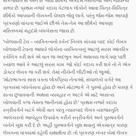
સંકળાયેલ સ અને શ’ જેવા શીર્ષકો એકદમ તરોતાજા અને નાવિન્ય
સભર છે. પ્રથમ નજરે કદાચ કેટલાક લોકોને આવા ચિત્ર-વિચિત્ર
શીર્ષકો આપવાની લેખકની ઘેલછા જેવું લાગે. પરંતુ જેમ-જેમ આપણે
પ્રકરણો વાંચતા જઈએ છીએ તેમ-તેમ આ શીર્ષકો આપણા
મસ્તિષ્કમાં મહદંશે બંધબેસતા જાય છે.
‘બોલવાની ટેવ – વ્યક્તિત્વનો સ્કેન’ નિબંધ વાંચ્યા બાદ કોઈ લેખક
બોલવાની ટેવના આધારે લોકોના વ્યક્તિત્વનું આટલું સરસ આંતરિક
સ્કેનિંગ કરી શકે એ વાત જ અદભુત અને અશક્ય લાગે.પણ પછી
ખ્યાલ આવે કે આટલું સરસ કામ જો કોઈ કદાચ કરી શકે તો તે એક
ડોક્ટર લેખક જ કરી શકે. તેમાં નીચેની લીટીઓ તો જુઓ..
‘મોટાભાગના સારા વક્તા લોકપ્રિય નેતાઓ, સંચાલકો વગેરે આ
પ્રકારમાં બંધબેસતા હોય છે અને મોટાભાગે તે પુરુષો હોય છે કારણ કે
સત્ય છુપાવવાની અથવા વ્યવહાર ન અટકે એ માટે અસત્ય
બોલવાની કળા તેમના જનીનમાં હોય છે.’ પ્રથમ નજરે કદાચ
સ્ત્રીવર્ગને ખટકે એવી વાત પરંતુ ત્યારબાદ લેખક વ્યાજસ્તુતિ
અલંકારનો આબેહૂબ ઉપયોગ કરીને સ્ત્રીવર્ગને અને પુરુષવર્ગને
બંનેને ખુશ કરી દે છે. અહીં પુરુષવર્ગને ખુશ થવાનું એકમાત્ર કારણ
લેખકના વાક્યમાં રહેલી યથાર્થતા છે. તો પ્રકરણ નંબર બેમાં લેખક