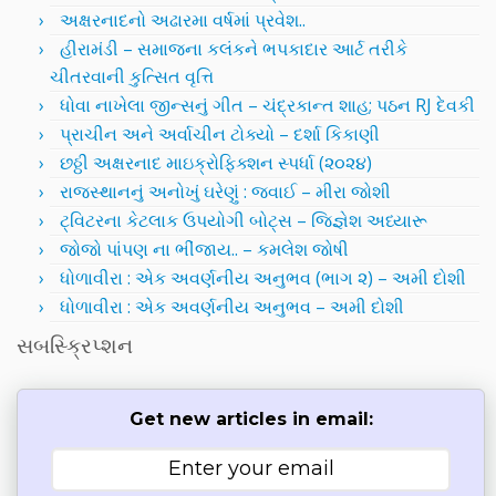
અક્ષરનાદનો અઢારમા વર્ષમાં પ્રવેશ..
હીરામંડી – સમાજના કલંકને ભપકાદાર આર્ટ તરીકે
ચીતરવાની કુત્સિત વૃત્તિ
ધોવા નાખેલા જીન્સનું ગીત – ચંદ્રકાન્ત શાહ; પઠન RJ દેવકી
પ્રાચીન અને અર્વાચીન ટોક્યો – દર્શા કિકાણી
છઠ્ઠી અક્ષરનાદ માઇક્રોફિક્શન સ્પર્ધા (૨૦૨૪)
રાજસ્થાનનું અનોખું ઘરેણું : જવાઈ – મીરા જોશી
ટ્વિટરના કેટલાક ઉપયોગી બોટ્સ – જિજ્ઞેશ અધ્યારૂ
જોજો પાંપણ ના ભીંજાય.. – કમલેશ જોષી
ધોળાવીરા : એક અવર્ણનીય અનુભવ (ભાગ ૨) – અમી દોશી
ધોળાવીરા : એક અવર્ણનીય અનુભવ – અમી દોશી
સબસ્ક્રિપ્શન
Get new articles in email: