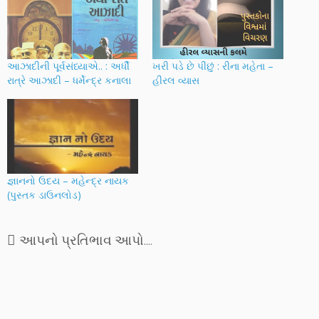
આઝાદીની પૂર્વસંધ્યાએ.. : અર્ધી
ખરી પડે છે પીંછું : રીના મહેતા –
રાત્રે આઝાદી – ધર્મેન્દ્ર કનાલા
હીરલ વ્યાસ
જ્ઞાનનો ઉદય – મહેન્દ્ર નાયક
(પુસ્તક ડાઉનલોડ)
આપનો પ્રતિભાવ આપો....