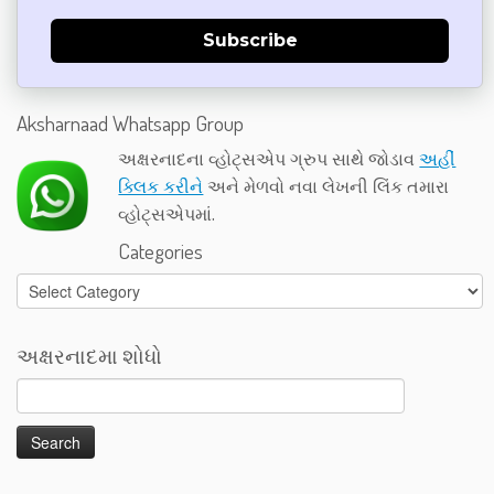
Subscribe
Aksharnaad Whatsapp Group
અક્ષરનાદના વ્હોટ્સએપ ગ્રુપ સાથે જોડાવ
અહીં
ક્લિક કરીને
અને મેળવો નવા લેખની લિંક તમારા
વ્હોટ્સએપમાં.
Categories
Categories
અક્ષરનાદમા શોધો