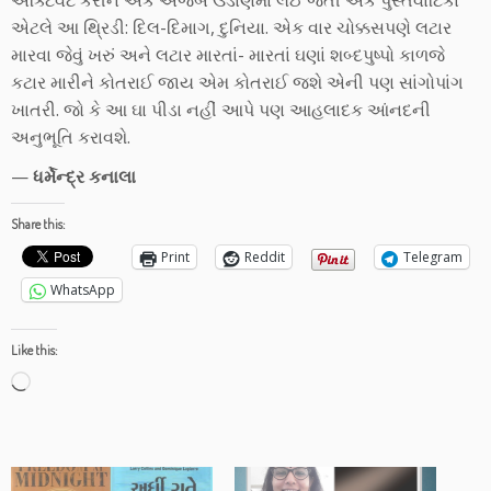
એક્ટિવેટ કરીને એક અજબ ઉંડાણમાં લઈ જતી એક પુસ્તવાટિકા
એટલે આ થ્રિડી: દિલ-દિમાગ, દુનિયા. એક વાર ચોક્કસપણે લટાર
મારવા જેવું ખરું અને લટાર મારતાં- મારતાં ઘણાં શબ્દપુષ્પો કાળજે
કટાર મારીને કોતરાઈ જાય એમ કોતરાઈ જશે એની પણ સાંગોપાંગ
ખાતરી. જો કે આ ઘા પીડા નહીં આપે પણ આહલાદક આંનદની
અનુભૂતિ કરાવશે.
—
ધર્મેન્દ્ર કનાલા
Share this:
Print
Reddit
Telegram
WhatsApp
Like this:
Loading…