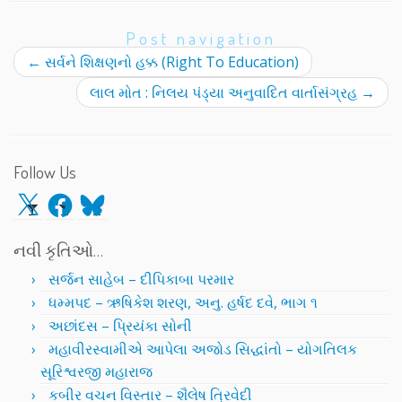
Post navigation
←
સર્વને શિક્ષણનો હક્ક (Right To Education)
લાલ મોત : નિલય પંડ્યા અનુવાદિત વાર્તાસંગ્રહ
→
Follow Us
X
Facebook
Bluesky
નવી કૃતિઓ…
સર્જન સાહેબ – દીપિકાબા પરમાર
ધમ્મપદ – ઋષિકેશ શરણ, અનુ. હર્ષદ દવે, ભાગ ૧
અછાંદસ – પ્રિયંકા સોની
મહાવીરસ્વામીએ આપેલા અજોડ સિદ્ધાંતો – યોગતિલક
સૂરિશ્વરજી મહારાજ
કબીર વચન વિસ્તાર – શૈલેષ ત્રિવેદી