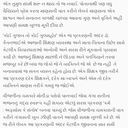
એક તુમુલ સંઘર્ષ શરૂ ન થાય તો જ નવાઈ. પોતાનાથી પણ વધુ
વૈવિધ્યને પ્રેમ કરતા માણસની વાત કરીને લેખકે માણસના એક
શાશ્વત અને સનાતન કાળથી ચાલ્યા આવતા ગુણ અને વૃત્તિને અહીં
આપણી સમક્ષ ખુલ્લા મૂકી દીધા છે.
‘કોઈ ગુલાબ તો કોઈ ગુલમહોર’ એક જ પ્રકરણની અંદર ડૉ.
કેેેતનભાઈએ આજની શિક્ષણ વ્યવસ્થા અને માતા-પિતાના ઉછેર સામે
કેટલીક વિચારધારાઓ અનોખી અને સરસ રીતે મૂકવાનો પ્રયાસ
કર્યો છે. આજનું શિક્ષણ માછલી ને ઊડવા અને પતંગિયાને તરવા
મજબૂર કરે છે! બધા જ લોકો જે તે વ્યક્તિને જે એ છે જ નહીં તે
બનાવવામાં જ સતત વ્યસ્ત રહેતા હોય છે. એક શિક્ષક જીવ તરીકે
આ પ્રકરણ દરેક શિક્ષકને, દરેક મા-બાપને અને એમ તો દરેક
વ્યક્તિને માણસ તરીકે ગમવું જ જોઈએ.
વીજળીના ચમકારે મોતીડા પરોવો પાનબાઈ જેવા ગંગા સતીના
ભજનનું ગદ્ય સ્વરૂપ કહી શકાય એટલું સરસ પ્રકરણ ‘કર્મ
: અફસોસ કે સંતોષ’ બનવા પામ્યું છે. જેમ વીજળીના ચમકારાની વાત
કરીને ગંગાસતી ખુબ ઝીણી વાતને આપણી સમક્ષ ખુલ્લી કરે છે. એ
જ રીતે લેખક આ પ્રકરણની અંદર કેટલીક જીવનના સાર સમી