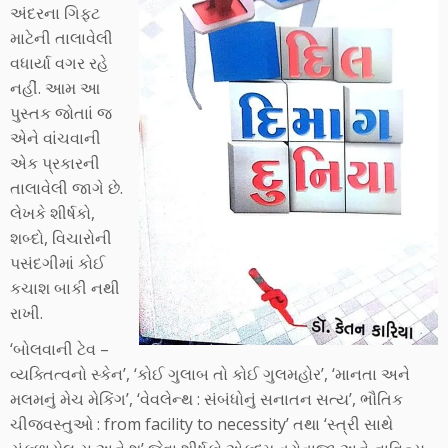
અંદરના ગિફ્ટ
માટેની તાલાવેલી
વધાર્યા વગર રહે
નહીં. આમ આ
પુસ્તક જોતાાં જ
એને વાંચવાની
એક પ્રકારની
તાલાવેલી જાગે છે.
લેખકે શીર્ષકો,
શબ્દો, વિચારોની
પસંદગીમાં કોઈ
કચાશ બાકી નથી
રાખી.
‘બોલવાની ટેવ –
વ્યક્તિત્વનો સ્કેન’, ‘કોઈ ગુલાબ તો કોઈ ગુલમહોર’, ‘માનતા અને
મલમનું મેચ મેકિંગ’, ‘વેવલેન્થ : સંબંધોનું સનાતન સત્ય’, ભૌતિક
ચીજવસ્તુઓ : from facility to necessity’ તથા ‘સ્ત્રી સાથે