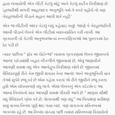
દ્વારા લખાયેલી એક લીટી કેટલું મોટું અને કેટલું સટીક નિરીક્ષણ છે.
‘હાજરીથી મળતી આહલાદક અનુભૂતિ ગમે તે સ્તરે પહોંચે તો પણ
ગેરહાજરીની પીડાને મહાત આપી શકે નહીં.’
એક જ લીટીની અંદર કેટલું બધું કહેવાઇ ગયું! જાણે કે ગેરહાજરીની
આખી પીડાને લેખકે એક લીટીમાં વ્યાખ્યાયિત કરી નાખી. આ
પ્રકારની તો કેટલી અનુભવજન્ય રત્નકણિકાઓ આ પુસ્તકમાં ઠેર-
ઠેર પડી છે.
ત્યાર પછીના ” ફોર અ ચેઈન્જ” નામના પ્રકરણમાં લેખક જીવનનો
આનંદ ઘરેડમાંથી બહાર નીકળીને જીવવામાંં છે, એવું જણાવીને
આપણી સમક્ષ વધુ એક આબેહૂબ નિરીક્ષણ ખોલે છે. જીવનમાં
વૈવિધ્યપૂર્ણ રીતે કેમ જીવી શકાય તેના આનંદ અને અનુભૂતિની વાત
તેઓ સુપેરે રજૂ કરે છે એમ કહેવા કરતાં એ રીતે જીવીને રજૂ કરતા
હશે એમ ચોક્કસપણે વધુ લાગે. એમાં લેખકનું એક સ્ટેટમેન્ટ આ
આખા નિબંધનો સાર આપણી સમક્ષ પીરસી આપે છે. ” માણસ સૌથી
વધુ વૈવિધ્યને પ્રેમ કરે છે, પોતાનાથી પણ વધુ.” આ વિચક્ષણ સર્વેક્ષણ
સમું વાક્ય નિબંધ પૂર્ણ થઇ ગયા બાદ પણ વાચકના મસ્તિષ્કમાં
અકબંધ રહે છે. આ નિબંધ વાંચ્યા પછી તમારા મસ્તિષ્કમાં વિચારોનો