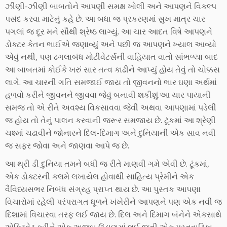
ઝીણી-ઝીણી બાબતોને આપણી સમક્ષ ખોલી અને આપણને વિકલ્પ
પસંદ કરવા માટેનું કહે છે. આ બધા જ પ્રકરણમાં સુખ માત્ર ચાર
પગલાં જ દૂર મને સૌથી શ્રેષ્ઠ લાગ્યું. આ ચાર આદત વિષે આપણને
ડોક્ટર કેતન ભાઈએ જણાવ્યું અને પછી જ આપણને ખ્યાલ આવ્યો
એવું નથી, પણ ઢગલાબંધ મોટીવેટર્સની વાહિયાત વાતો સાંભળ્યા બાદ
આ બાબતમાં કોઈકે ખરું સાર તત્વ કાઢીને આપ્યું હોય તેવું તો ચોક્કસ
લાગે. આ ચારની ગતિ સમજાઈ જાય તો જીવનનો ભાર ઘણા અર્થમાં
હળવો કરીને જીવનને જીવવા જેવું બનાવી શકીશું.આ ચાર પાયાની
સમજ તો એ રીતે અવશ્ય વિકસાવવા જેવી અથવા આપણામાં પડેલી
જ હોય તો તેનું પાલન કરવાની જરૂર સમજાય છે. ટૂંકમાં આ શ્રેણી
ચશ્માં ચઢાવીને જોનારને દિલ-દિમાગ અને દુનિયાની એક સાવ નવી
જ સફર જોવા અને જાણવા આપે જ છે.
આ થ્રી ડી દુનિયા તમને બધી જ રીતે માણવી ગમે એવી છે. ટૂંકમાં,
એક ડોક્ટરની કલમે લખાયેલ હોવાથી સાહિત્ય પ્રેમીને એક
વૈવિધ્યસભર નિબંધ સંગ્રહ પ્રાપ્ત થાય છે. આ પુસ્તક આપણા
વિચારોમાં રહેલી પરંપરાગત ધૂળને ખંખેરીને આપણને પણ એક નવી જ
દિશામાં વિચારવા તરફ લઈ જાય છે. દિલ અને દિમાગ બંનેને એકસાથે