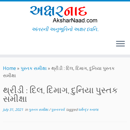
અંતરની અનુભૂતિનો અક્ષર ધ્વનિ..
Skip
to
Home
»
પુસ્તક સમીક્ષા
»
થ્રીડી : દિલ, દિમાગ, દુનિયા પુસ્તક
content
સમીક્ષા
થ્રીડી : દિલ, દિમાગ, દુનિયા પુસ્તક
સમીક્ષા
July 31, 2021
in
પુસ્તક સમીક્ષા
/
પુસ્તકપર્વ
tagged
ધર્મેન્દ્ર કનાલા