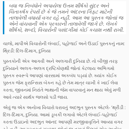
બધા જ નિબંધોને અપાયેલા ઉત્તમ શીર્ષકો સુંદર અને
ચિતાકર્ષક રેપર્સ છે કે જે તમને અંદરના ગિફ્ટ માટેની
તાલાવેલી વધાર્યા વગર રહે નહીં. આમ આ પુસ્તક જોતાાં જ
એને વાંચવાની એક પ્રકારની તાલાવેલી જાગે છે. લેખકે
શીર્ષકો, શબ્દો, વિચારોની પસંદગીમાં કોઈ કચાશ નથી રાખી.
ચાલો, માપીએ વિચારોની લંબાઈ, પહોળાઈ અને ઉંડાઈ પુસ્તકનું નામ:
થ્રિડી: દિલ-દિમાગ, દુનિયા
પુસ્તકોની એક આગવી અને અલગારી દુનિયા છે. તો બીજી તરફ
દુનિયાને અલગ-અલગ દ્રષ્ટિકોણથી જોતાં કેટલાય અભિગમો
પુસ્તક સ્વરૂપે આપણાં વારસામાં અકબંધ પડ્યાં છે. ક્યાંક કોઈક
પુસ્તક જેમ ફ્રાન્સિસ બેકન કહે છે તેમ માત્ર ચાખી કે ખાઈ લેવા
કરતા, જીવનમાં નિરાંતે ભાથાની જેમ વાપરવાનું મન થાય એવું મળી
આવે ત્યારે સાર્થક જલસો પડી જાય.
એવું જ એક અનોખા વિચારો ધરાવતું અદભુત પુસ્તક એટલે- ‘થ્રીડી :
દિલ-દિમાગ, દુનિયા. આમાં ડૂબકી લગાવો એટલે લંબાઈ-પહોળાઈ
કરતા ઉંડાઇનો અદભુત આંનદ આપણી મરજીવાવૃત્તિને આવ્યા વગર