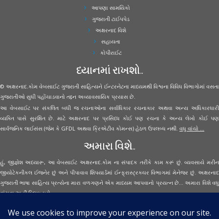
આપણા સામયિકો
ગુજરાતી ટાઈપપેડ
અક્ષરનાદ વિશે
સહાયતા
કોપીરાઈટ
ધ્યાનમાં રાખશો..
© અક્ષરનાદ.કોમ વેબસાઈટ ગુજરાતી સાહિત્યને ઈન્ટરનેટના માધ્યમથી વિશ્વના વિવિધ વિભાગોમાં વસતા
ગુજરાતીઓ સુધી પહોંચાડવાનો તદ્દન અવ્યાવસાયિક પ્રયાસ છે.
આ વેબસાઈટ પર સંકલિત બધી જ રચનાઓના સર્વાધિકાર રચનાકાર અથવા અન્ય અધિકારધારી
વ્યક્તિ પાસે સુરક્ષિત છે. માટે અક્ષરનાદ પર પ્રસિધ્ધ કોઈ પણ રચના કે અન્ય લેખો કોઈ પણ
સાર્વજનિક લાઈસંસ (જેમ કે GFDL અથવા ક્રિએટીવ કોમન્સ) હેઠળ ઉપલબ્ધ નથી.
વધુ વાંચો ...
અમારા વિશે..
હું, જીજ્ઞેશ અધ્યારૂ, આ વેબસાઈટ અક્ષરનાદ.કોમ ના સંપાદક તરીકે કામ કરૂં છું. વ્યવસાયે મરીન
જીયોટેકનીકલ ઈજનેર છું અને પીપાવાવ શિપયાર્ડમાં ઈન્ફ્રાસ્ટ્રક્ચર વિભાગમાં મેનેજર છું. અક્ષરનાદ
ગુજરાતી ભાષા સાહિત્ય પ્રત્યેના મારા વળગણને એક માધ્યમ આપવાનો પ્રયત્ન છે... અમારા વિશે વધુ
વાંચવા
અહીં ક્લિક કરો...
Secured Site Assurance