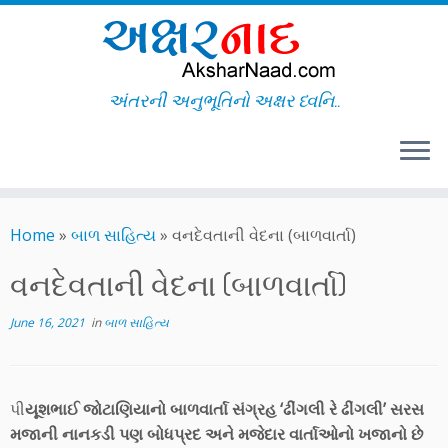
અંતરની અનુભૂતિનો અક્ષર ધ્વનિ..
Skip
to
Home
»
બાળ સાહિત્ય
»
વનદેવતાની વેદના (બાળવાર્તા)
content
વનદેવતાની વેદના (બાળવાર્તા)
June 16, 2021
in
બાળ સાહિત્ય
પી
યૂશભાઈ જોટાણિયાનો બાળવાર્તા સંગ્રહ ‘ઢીંગલી રે ઢીંગલી’ સરસ
મજાની નાનકડી પણ બોધપ્રદ અને મજેદાર વાર્તાઓનો ખજાનો છે