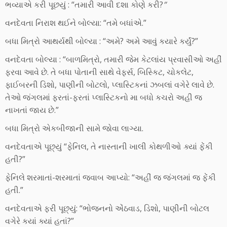
ભવ્યાએ કરી પૂછયું : “તમારી આવી દશા કોણે કરી?
”
વનદેવતા નિરાશ થઈને બોલ્યા: “તમે બધાંએ.”
બધા મિત્રો આથર્યથી બોલ્યા : “અમે? અમે આવું કયારે કર્યું?”
વનદેવતા બોલ્યા : “બાળમિત્રો, તમારી જેમ કેટલાંય પ્રવાસીઓ અહીં
ફરવા આવે છે. તે બધા પોતાની સાથે વેફર્સ, બિસ્કિટ, ચોકલેટ,
ફાઈબરની ડિશો, પાણીની બોટલો, પ્લાસ્ટિકનાં ઝબલાં વગેરે લાવે છે.
તેઓ જંગલમાં ફરતાં-ફરતાં પ્લાસ્ટિકનો મા બધો કચરો અહી જ
નાખતાં જાય છે.”
બધા મિત્રો એકબીજાની સામે જોવા લાગ્યા.
વનદેવતાએ પૂછ્યું “ફેનિલ, તે નાસ્તાની ખાલી કોથળીઓ
ક
યાં ફેંકી
હતી?”
ફેનિલે શરમાતાં-શરમાતાં જવાબ આપ્યો: “અહીં જ જંગલમાં જ ફેંકી
હતી.”
વનદેવતાએ ફરી પૂછ્યું: “ભોજનનો એંઠવાડ, ડિશો, પાણીની બોટલ
વગેરે કયાં ક્યાં હતાં?”