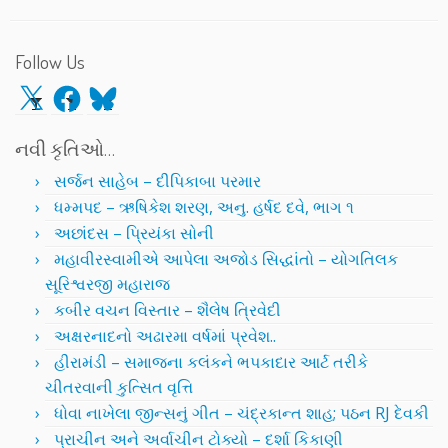
Follow Us
X
Facebook
Bluesky
નવી કૃતિઓ…
સર્જન સાહેબ – દીપિકાબા પરમાર
ધમ્મપદ – ઋષિકેશ શરણ, અનુ. હર્ષદ દવે, ભાગ ૧
અછાંદસ – પ્રિયંકા સોની
મહાવીરસ્વામીએ આપેલા અજોડ સિદ્ધાંતો – યોગતિલક
સૂરિશ્વરજી મહારાજ
કબીર વચન વિસ્તાર – શૈલેષ ત્રિવેદી
અક્ષરનાદનો અઢારમા વર્ષમાં પ્રવેશ..
હીરામંડી – સમાજના કલંકને ભપકાદાર આર્ટ તરીકે
ચીતરવાની કુત્સિત વૃત્તિ
ધોવા નાખેલા જીન્સનું ગીત – ચંદ્રકાન્ત શાહ; પઠન RJ દેવકી
પ્રાચીન અને અર્વાચીન ટોક્યો – દર્શા કિકાણી