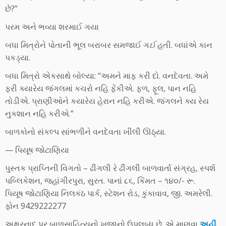
છે?”
પરમ અને ભવ્યા શરમાઈ ગયા
બધા મિત્રોને પોતાની ભૂલ બરાબર સમજાઈ ગ
ઈ
હતી. બધાંએ કાન
પકડ્યા.
બધા મિત્રો એકસાથે બોલ્યા: “અમને માફ કરી દો. વનદેવતા. અમે
ફરી ક્યારેય જંગલમાં કચરો નહિ ફેંકીએ. ફળ, ફૂલ, પાન નહિ
તોડીએ. પ્રાણીઓને કયારેય હેરાન નહિ કરીએ. જંગલને ક્ય રેય
નુકશાન નહિ કરીએ.”
બાળકોનો સંકલ્પ સાંભળીને વનદેવતા ખીલી ઊઠ્યા.
— પિયૂષ જોટાણિયા
પુસ્તક પ્રાપ્તિની વિગતો – ઢીંગલી રે ઢીંગલી બાળવાર્તા સંગ્રહ, સ્પર્શ
પબ્લિકેશન, જહાંગીરપુરા, સુરત. પાનાં ૮૬, કિંમત – ૧૪૦/- રૂ.
પિયૂષ જોટાણિયા નિલકંઠ પાર્ક, સ્ટેશન રોડ, કુંકાવાવ, જી. અમરેલી.
ફોન 9429222277
અક્ષરનાદ પર બાળસાહિત્યનો ખજાનો ઉપલબ્ધ છે. એ માણવા
અહીં