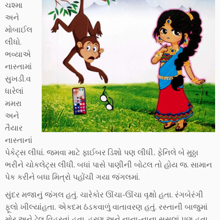
ચશ્મા
અને
મોબાઈલ
લીધો.
ભવ્યાએ
નાસ્તામાં
સુખડી.વ
ધારેલાં
મમરા
અને
તૈયાર
નાસ્તાનાં
પેકેટ્સ લીધાં. જમવા માટે ફાઈબર ડિશો પણ લીધી
.
ફેનિલે બે મુઠ્ઠા
ભરીને ચોકલેટ્સ લીધી. બધાં પાસે પાણીની બોટલ તો હોય જ. સામાન
પેક કરીને બધા મિત્રો પહોંચી ગયા જંગલમાં.
સુંદર મજાનું જંગલ હતું. ચારેકોર ઊંચા-ઊંચા વૃક્ષો હતા. રંગબેરંગી
ફૂલો ખીલ્યાંહતા. એકદમ ઠંડકવાળું વાતાવરણ હતું. રસ્તાની બાજુમાં
મોર અને ઢેલ વિહરતાં હતા. હરણ અને નાના-નાના સસલાં પણ હતા.