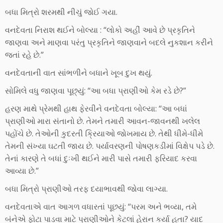
બધા મિત્રો શરમથી નીચું જોઈ ગયા.
વનદેવતા નિરાશ થઈને બોલ્યા : “લોકો અહીં આવે છે પ્રકૃતિને
જાણવા અને માણવા પરંતુ પ્રકૃતિને જાણવાને બદલે નુકશાન કરીને
જતાં રહે છે.”
વનદેવતાની વાત સાંભળીને બધાને ખૂબ દુખ થયું.
સોમિલે વધુ જાણવા પૂછ્યું: “આ બધા પ્રાણીઓ કેમ રડે છે?”
હરણ માથે પ્રેમથી હાથ ફેરવીને વનદેવતા બોલ્યા: “આ બધાં
પ્રાણીઓ મારા સંતાનો છે. તેમને તમારી આવન-જાવનથી ખલેલ
પહોંચે છે. તેઓની કુદરતી ક્રિયાઓ જોખમાય છે. તેથી ધીમે-ધીમે
તેમની સંખ્યા ઘટતી જાય છે. પર્યાવરણની પોષણકડીમાં વિક્ષેપ પડે છે.
તેનાં કારણે તે બધાં દુઃખી થઈને મારી પાસે તમારી ફરિયાદ કરવા
આવ્યા છે.”
બધા મિત્રો પ્રાણીઓ તરફ દયાભાવથી જોવા લાગ્યા.
વનદેવતાએ વાત આગળ વધારતાં પૂછયું: “પરમ અને ભવ્યા, તમે
બંનેએ ફોટા પાડવા માટે પ્રાણીઓને કેટલાં હેરાન કર્યા હતા? યાદ