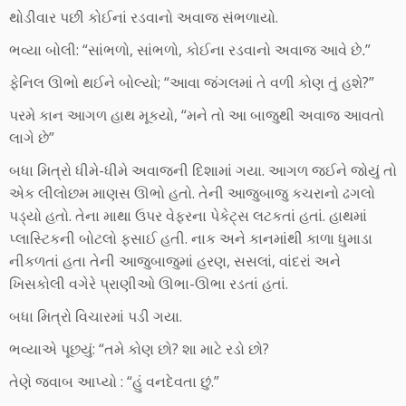
થોડીવાર પછી કોઈનાં રડવાનો અવાજ સંભળાયો.
ભવ્યા બોલી: “સાંભળો, સાંભળો, કોઈના રડવાનો અવાજ આવે છે
.
”
ફેનિલ ઊભો થઈને બોલ્યો; “આવા જંગલમાં તે વળી કોણ તું હશે?”
પરમે કાન આગળ હાથ મૂકયો, “મને તો આ બાજુથી અવાજ આવતો
લાગે છે”
બધા મિત્રો ધીમે-ધીમે અવાજની દિશામાં ગયા. આગળ જઈને જોયું તો
એક લીલોછમ માણસ ઊભો હતો. તેની આજુબાજુ કચરાનો ઢગલો
પડ્યો હતો. તેના માથા ઉપર વેફરના પેકેટ્સ લટકતાં હતાં. હાથમાં
પ્લાસ્ટિકની બોટલો ફસાઈ હતી. નાક અને કાનમાંથી કાળા ધુમાડા
નીકળતાં હતા તેની આજુબાજુમાં હરણ, સસલાં, વાંદરાં અને
ખિસકોલી વગેરે પ્રાણીઓ ઊભા-ઊભા રડતાં હતાં.
બધા મિત્રો વિચારમાં પડી ગયા.
ભવ્યાએ પૂછયું: “તમે કોણ છો? શા માટે રડો છો?
તેણે જવાબ આપ્યો : “હું વનદેવતા છું.”