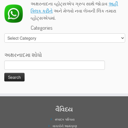
અક્ષરનાદના વ્હોટ્સએપ ગ્રુપ સાથે જોડાવ
અહીં
ક્લિક કરીને
અને મેળવો નવા લેખની લિંક તમારા
વ્હોટ્સએપમાં.
Categories
Categories
અક્ષરનાદમા શોધો
વૈવિધ્ય
સંપાદક પરિચય
વાચકોને આમંત્રણ