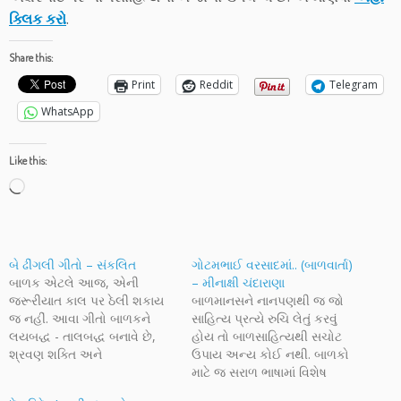
ક્લિક કરો
.
Share this:
Print
Reddit
Telegram
WhatsApp
Like this:
Loading…
બે ઢીંગલી ગીતો – સંકલિત
ગોટમભાઈ વરસાદમાં.. (બાળવાર્તા)
બાળક એટલે આજ, એની
– મીનાક્ષી ચંદારાણા
જરૂરીયાત કાલ પર ઠેલી શકાય
બાળમાનસને નાનપણથી જ જો
જ નહીં. આવા ગીતો બાળકને
સાહિત્ય પ્રત્યે રુચિ લેતું કરવું
લયબદ્ધ - તાલબદ્ધ બનાવે છે,
હોય તો બાળસાહિત્યથી સચોટ
શ્રવણ શક્તિ અને
ઉપાય અન્ય કોઈ નથી. બાળકો
અભિનયશક્તિનો વિકાસ કરે એ,
માટે જ સરાળ ભાષામાં વિશેષ
શબ્દભંડોળ વધારે છે,
ઉપલબ્ધ કરાવાયેલ અધ્યાત્મિક