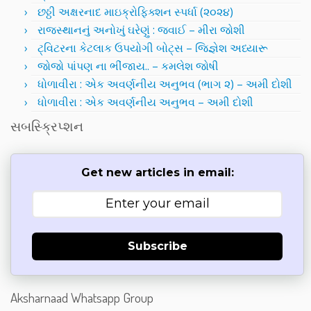
છઠ્ઠી અક્ષરનાદ માઇક્રોફિક્શન સ્પર્ધા (૨૦૨૪)
રાજસ્થાનનું અનોખું ઘરેણું : જવાઈ – મીરા જોશી
ટ્વિટરના કેટલાક ઉપયોગી બોટ્સ – જિજ્ઞેશ અધ્યારૂ
જોજો પાંપણ ના ભીંજાય.. – કમલેશ જોષી
ધોળાવીરા : એક અવર્ણનીય અનુભવ (ભાગ ૨) – અમી દોશી
ધોળાવીરા : એક અવર્ણનીય અનુભવ – અમી દોશી
સબસ્ક્રિપ્શન
Get new articles in email:
Subscribe
Aksharnaad Whatsapp Group