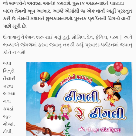
જે બાળકોને અવશ્ય આનંદ કરાવશે. પુસ્તક અક્ષરનાદને પાઠવવા
બદલ તેમનો ખૂબ આભાર, આજે એમાંથી જ એક વાર્તા અહીં પ્રસ્તુત
કરી છે. તેમની કલમને શુભકામનાઓ. પુસ્તક પ્રાપ્તિની વિગતો વાર્તા
પછી મૂકી છે.
ઉનાળાનું વેકેશન શરૂ થઈ ગયું હતું. સોમિલ, દેવ, ફેનિલ, પરમ | અને
ભવ્યાએ જંગલમાં ફરવા જવાનું નકકી કર્યું. પ્રવાસ-પર્યટનમાં જવાનું
કોને ન ગમે!
બધા
મિત્રો
તૈયારી
કરવા
લાગ્યા.
નવા
કપડાં,
બૂટ-
મોજાં,
ટોપી,