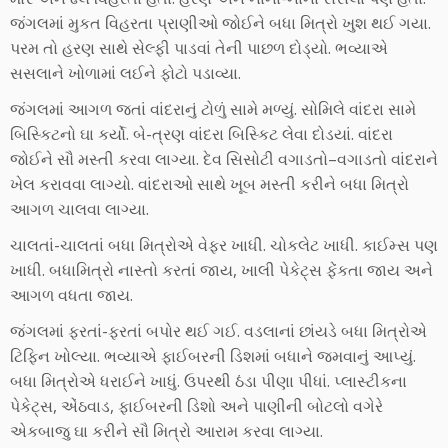
જંગલમાં મુકત વિહરતા પ્રાણીઓ જોઈને બધા મિત્રો ખુશ થઈ ગયા.
પરમ તો હરણ સાથે સેલ્ફી પાડવાં તેની પાછળ દોડ્યો. ભવ્યાએ
સસલાને ખોળામાં લઈને ફોટો પડાવ્યા.
જંગલમાં આગળ જતાં વાંદરાનું ટોળું સામે મળ્યું. સોમિલે વાંદરા સામે
બિસ્કિટનો ઘા કર્યો. બે-ત્રણ વાંદરા બિસ્કિટ લેવા દોડયાં. વાંદરા
જોઈને સૌ મસ્તી કરવા લાગ્યા. દેવ સિસોટી વગાડતો–વગાડતો વાંદરાને
ખેલ કરાવવા લાગ્યો. વાંદરાઓ સાથે ખૂબ મસ્તી કરીને બધા મિત્રો
આગળ ચાલવા લાગ્યા.
ચાલતાં-ચાલતાં બધા મિત્રોએ વેફર ખાધી. ચોકલેટ ખાધી. કાઈમ્સ પણ
ખાધી. બધામિત્રો નાસ્તો કરતાં જાય, ખાલી પેકેટ્સ ફેંકતા જાય અને
આગળ વધતા જાય.
જંગલમાં ફરતાં-ફરતાં બપોર થઈ ગઈ. વડલાનાં છાંયડે બધા મિત્રોએ
ટિફિન ખોલ્યા. ભવ્યાએ ફાઈબરની ડિશમાં બધાને જમવાનું આપ્યું.
બધા મિત્રોએ ધરાઈને ખાધું. ઉપરથી ઠંડા પીણા પીધાં. પ્લાસ્ટીકના
પેકેટ્સ, એંઠવાડ, ફાઈબરની ડિશો અને પાણીની બોટલો વગેરે
એકબાજુ ઘા કરીને સૌ મિત્રો આરામ કરવા લાગ્યા.