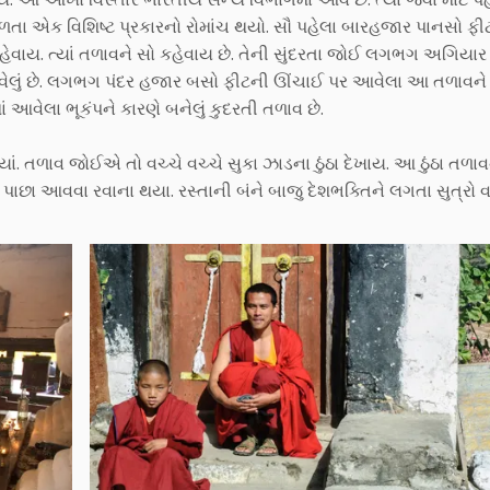
 મળતા એક વિશિષ્ટ પ્રકારનો રોમાંચ થયો. સૌ પહેલા બારહજાર પાનસો ફી
ેવાય. ત્યાં તળાવને સો કહેવાય છે. તેની સુંદરતા જોઈ લગભગ અગિયાર 
વેલું છે. લગભગ પંદર હજાર બસો ફીટની ઊંચાઈ પર આવેલા આ તળાવને 
આવેલા ભૂકંપને કારણે બનેલું કુદરતી તળાવ છે.
યાં. તળાવ જોઈએ તો વચ્ચે વચ્ચે સુકા ઝાડના ઠુંઠા દેખાય. આ ઠુંઠા તળા
 પાછા આવવા રવાના થયા. રસ્તાની બંને બાજુ દેશભક્તિને લગતા સુત્રો વ