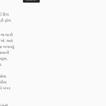
ોઈ દિલ
ધુરી ફોલ
ુ જ લાગી
જઈએ. અમે
ા બનાવ્યું
ખાવાની
્યુસ,
ા.
જોવા
 સીધા
કો બંકર
ેલેથી