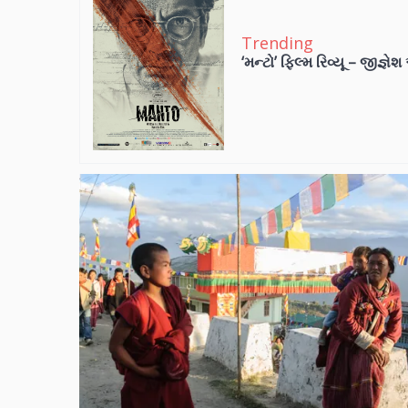
Trending
‘મન્ટો’ ફિલ્મ રિવ્યૂ – જીજ્ઞે