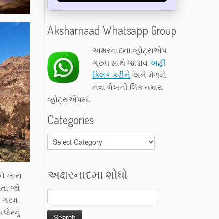
Aksharnaad Whatsapp Group
અક્ષરનાદના વ્હોટ્સએપ
ગ્રુપ સાથે જોડાવ
અહીં
ક્લિક કરીને
અને મેળવો
નવા લેખની લિંક તમારા
વ્હોટ્સએપમાં.
Categories
Categories
અક્ષરનાદમા શોધો
ને ખાસ
ળતા જો
ાં ગરમ
પોરનું