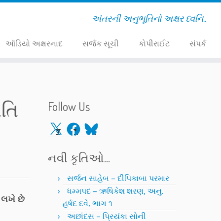
અંતરની અનુભૂતિનો અક્ષર ધ્વનિ..
ઑડિયો અક્ષરનાદ
સર્જક સૂચી
કોપીરાઈટ
સંપર્ક
ાતિ
Follow Us
X
Facebook
Bluesky
નવી કૃતિઓ…
સર્જન સાહેબ – દીપિકાબા પરમાર
ધમ્મપદ – ઋષિકેશ શરણ, અનુ.
લખે છે
હર્ષદ દવે, ભાગ ૧
અછાંદસ – પ્રિયંકા સોની