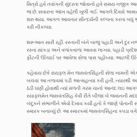
મિત્રો હવે તવાંગની સુંદરતા જોવાનો હવે સમય નજીક આવ
જ છે. સવારના આંખ વહેલી ખુલી ગઈ. આગલે દિવસે અમારા માર્
શરુ થયા. આગળ આવનાર સૌન્દર્યની કલ્પના કરતા બધું ભુ
કરી નીકળ્યા.
શરૂઆત સારી રહી. રસ્તાની બંને બાજુ પહાડી અને દુ
રસ્તા સાંકડા અને વળાંકવાળા આવવા લાગ્યા. પહાડી પ્રદ
ફીટની ઊંચાઈ પર આવેલા સેલા પાસ પહોંચ્યા. આટલી ઊંચા
કહેવાય છેકે રાયફલ મેન જસવંતસિંહની સેલા નામની એક 
બચવા આ તળાવમાં પડી આત્મહત્યા કરી હતી. ત્યારથી આ
ઠંડી ઘણી હોવાથી ત્યાં મળતી ગરમ ચાનો આનંદ લઇ આગળ 
રયાફલમેન જસવંતસિંહ કેવી રીતે બીજા બે જવાનની મદદ 
બંદૂકને સંભાળીને એવો દેખાવ કર્યો હતો કે જાણે પોતા
સ્મારક બનાવ્યું છે. આ સ્મારકમાં જસવંતસિંહના કપડા વગે