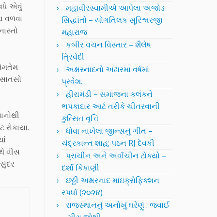
ધે એવું
મહાવીરસ્વામીએ આપેલા અજોડ
ટા વળવા
સિદ્ધાંતો – યોગતિલક સૂરિશ્વરજી
નાસ્તો
મહારાજ
કબીર વચન વિસ્તાર – શૈલેષ
ત્રિવેદી
ેમતેમ
અક્ષરનાદનો અઢારમા વર્ષમાં
ર સાતસો
પ્રવેશ..
હીરામંડી – સમાજના કલંકને
ભપકાદાર આર્ટ તરીકે ચીતરવાની
વાનોથી
કુત્સિત વૃત્તિ
 રોકાયા.
ધોવા નાખેલા જીન્સનું ગીત –
ાં
ચંદ્રકાન્ત શાહ; પઠન RJ દેવકી
થે વીસ
પ્રાચીન અને અર્વાચીન ટોક્યો –
સુંદર
દર્શા કિકાણી
છઠ્ઠી અક્ષરનાદ માઇક્રોફિક્શન
સ્પર્ધા (૨૦૨૪)
રાજસ્થાનનું અનોખું ઘરેણું : જવાઈ