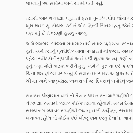
જમવાનું આ સમોસા અને ચા માં પતી ગયું.
ત્યાંથી આગળ વધ્યા. પહાડમાં ફરતા નુનારંગ ધોધ જોવા 
ખૂશ થઇ ગયું. કોયલા કરીને એક હિન્દી સિનેમા હતું જેમાં મા
પણ કહે છે તે જાણી હસવું આવ્યું.
અમે લગભગ સાંજના સવાચાર વાગે તવાંગ પહોંચ્યા. રસ્તામ
હતી અને ત્યાનું પ્રાદેશિક ખાવા બજારમાં નીકળ્યા. અમા
પહેલા સ્વીટકોર્ન સુપ પીધો અને પછી થુક્પા આવ્યું. ઘણી બધ
હતું. ઘણો મોટો વાટકો ભરીને હતું. અમે તે પુરું ના કરી શ
ચિંતા થઇ. હોટલ પર કહ્યું કે સવારે તમારે માટે આલુપરાઠા
ચીપ્સ અને આલુપરાઠા અમારા બીજા દિવસનું બપોરનું જમવ
સવારમાં પોણાસાત વાગે તો તૈયાર થઇ નાસ્તા માટે પહોંચી
નીકળ્યા. રસ્તામાં ક્યાંક કોઈક ત્યાંના રહેવાસી સરસ દ
સમય બગડ્યા વગર પહોંચી જવાનું નક્કી કર્યું હતું. ર
બનાવતા હોય તો કોઈક કંઈ બીજું કામ કરતુ દેખાય. આપ
આજુબાજુના પહાડ પર જ્યાં નજર કરીએ ત્યાં બંકર દેખાય.