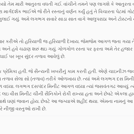
્યો તેમ મારી આતુરતા વધતી ગઈ. વાંચીને તમને પણ લાગશે કે આતુરતા વ
ગદર્શક ભાઈએ જે રીતે રસ્તાનું વર્ણન કર્યું હતું તે વિચારતા પેટમાં ગો
લાઈ ગયું. અમે લગભગ સવારે સાડા સાત વાગે આલુપરાઠા અને ટોસ્ટનો 
ર નજર કરીએ તો હરિયાળી જ હરિયાળી દેખાય. જેમજેમ આગળ જતા ગયા ત
ેશ અને હવે ચઢાણ શરું થઇ ગયું. ગોળગોળ રસ્તા પર ફરતા અમે તેર હજા
ઈ પર ખૂબ સુંદર તળાવ આવેલું છે.
પ્રેમિકા હતી. જે સૈન્યની ખબરીનું કામ કરતી હતી. એણે ચાઇનીઝ જ
 તળાવ સેલા સો (તળાવ) તરીકે ઓળખાય છે. ત્યાં અમે લગભગ દસ મિનીટ
વધ્યા. લગભગ દસપંદર મિનીટ આગળ વધ્યા ત્યાં જસવંતગઢ આવ્યું. ત્ય
લઇ વીસ મિનીટ ચીની સૈનિકોને રોકી રાખ્યા હતા અને છેવટે એકલા હા
ની સાથે ઘણાં જવાન હોય. છેવટે આ જગ્યાએ શહીદ થયા. એમના નામનું આ 
રે નીજી વસ્તુઓ રાખી છે.