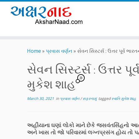
Skip
to
Home
»
પ્રવાસ વર્ણન
»
સેવન સિસ્ટર્સ : ઉત્તર પૂર્વ ભાર
content
સેવન સિસ્ટર્સ : ઉત્તર પૂ
20
મુકેશ શાહ
March 30, 2021
in
પ્રવાસ વર્ણન
/
સફરનામું
tagged
સ્વાતિ મુકેશ શાહ
અહીંયાના ઘણાં લોકો માને છેકે જસવંતસિંહનો આત
અને ખાસ તો જો પરિવારમાં લગ્નપ્રસંગ હોય તો 