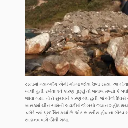
રસ્તામાં ગ્યાન્ગોંગ એની ગોમ્પા જોવા ઉભા રહ્યા. આ મોન
ખાલી હતી. રખેવાળને કારણ પુછ્યું તો જવાબ મળ્યો કે બધાં
જોવા ગયા. તો તે સુરક્ષાને કારણે બંધ હતી. જે બીજે દિ
બાસંઠમાં ચીન સામેની લડાઈમાં જે બસો જવાન શહીદ થયાં હ
વગેરે ત્યાં પ્રદર્શિત કર્યા છે. એક ભારતીય હોવાના ગૌર
સાડાનવ વાગે ઊંઘી ગયા.