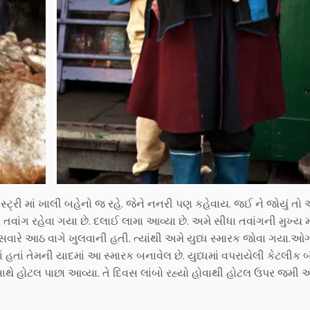
ાસ્ટ્રી માં ખાલી બહેનો જ રહે. જેને નનરી પણ કહેવાય. જઈ ને જોયું ત
 તવાંગ રહેવા ગયા છે. દલાઈ લામા આવ્યા છે. અમે સીધા તવાંગની મુખ્ય મ
વસે સવારે આઠ વાગે ખુલવાની હતી. ત્યાંથી અમે યુધ્ધ સ્મારક જોવા ગયા.
તાં તેમની યાદમાં આ સ્મારક બનાવેલ છે. યુધ્ધમાં વપરાયેલી કેટલીક બં
વ સાથે હોટલ પાછા આવ્યા. તે દિવસ લાંબો રહ્યો હોવાથી હોટલ ઉપર જમી 