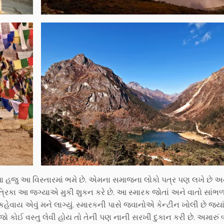
મા હજુ આ વિસ્તારમાં ભમે છે. એમના સમાજના લોકો પત્ર પણ લખે છે અ
ત્રિકા આ જગ્યાએ મુકી શુકન કરે છે. આ સ્મારક જોતાં અને વાતો સાંભ
હેવાય એવું મને લાગ્યું. સ્મારકની પાસે જવાનોએ કેન્ટીન ખોલી છે જ્ય
ો કોઈ વસ્તુ લેવી હોય તો તેની પણ નાની સરખી દુકાન કરી છે. અમારું બ