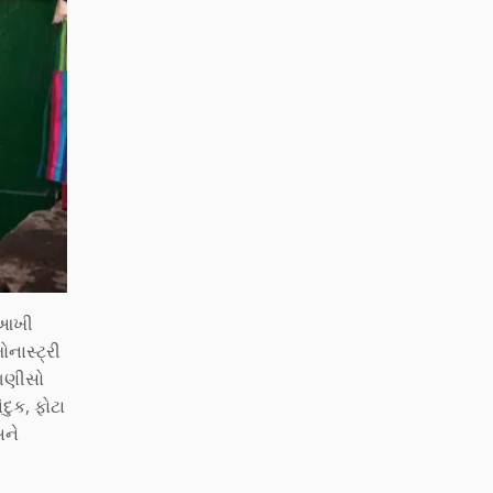
ો આખી
ોનાસ્ટ્રી
ઓગણીસો
દુક, ફોટા
અને