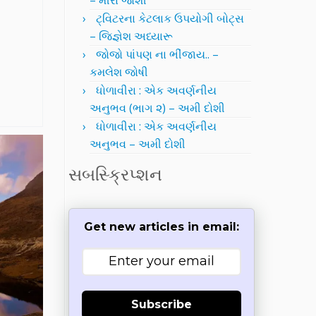
– મીરા જોશી
ટ્વિટરના કેટલાક ઉપયોગી બોટ્સ
– જિજ્ઞેશ અધ્યારૂ
જોજો પાંપણ ના ભીંજાય.. –
કમલેશ જોષી
ધોળાવીરા : એક અવર્ણનીય
અનુભવ (ભાગ ૨) – અમી દોશી
ધોળાવીરા : એક અવર્ણનીય
અનુભવ – અમી દોશી
સબસ્ક્રિપ્શન
Get new articles in email:
Subscribe