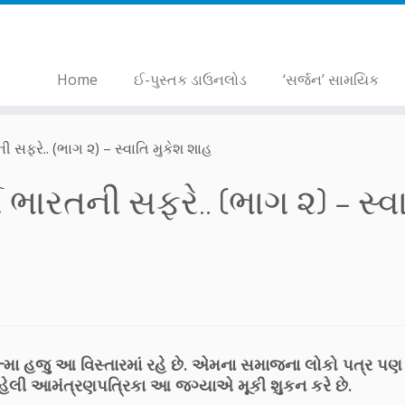
Home
ઈ-પુસ્તક ડાઉનલોડ
‘સર્જન’ સામયિક
તની સફરે.. (ભાગ ૨) – સ્વાતિ મુકેશ શાહ
ર્વ ભારતની સફરે.. (ભાગ ૨) – સ્વ
્મા હજુ આ વિસ્તારમાં રહે છે. એમના સમાજના લોકો પત્ર પણ 
પહેલી આમંત્રણપત્રિકા આ જગ્યાએ મૂકી શુકન કરે છે.