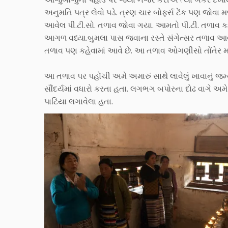
અનુમતિ પત્ર લેવો પડે. ત્રણ ચાર બોફર્સ ટેંક પણ જોવા
આવેલ પી.ટી.સો. તળાવ જોવા ગયા. આમતો પી.ટી. તળાવ કહ
આગળ વધ્યા.બુમલા પાસ જવાના રસ્તે સંગેત્સર તળાવ આ
તળાવ પણ કહેવામાં આવે છે. આ તળાવ ઓગણીસો તોંતેર માં 
આ તળાવ પર પહોંચી અમે અમારું સાથે લાવેલું ખાવાનું જમ્
સૌંદર્યમાં વધારો કરતા હતા. લગભગ બપોરના દોઢ વાગે અમે
પાટિયા લગાવેલા હતા.