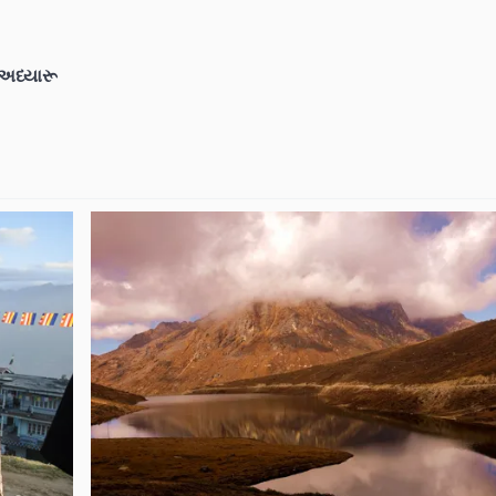
શ અધ્યારૂ