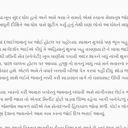
ગયા.ખૂબ સુંદર ધોધ હતો અને અમે ગયા તે સમયે એમાં રચાતા મેઘધનુષ જ
ધુરી દીક્ષિતે આ ધોધ પાસે શુટીંગ કર્યું હતું તેથી ઘણાં લોકો આ ધોધને મા
ાં દલાઈલામાનું ઘર જોઈ હોટલ પર પહોંચ્યા. સામાન મુક્યો પણ ભૂખ બહ
રા માર્ગદર્શક ભાઈએ કીધું કે અહિયાનું થુક્પા બહુ વખણાય છે તે ખાવા 
ી ઘઉંની સેવ (સ્પેગેટી) ખુબ પાણીમાં પકાવી અંદર શાકને બધું નાંખી થુક્પ
ક્યા. પાછા ચાલતા હોટલ પર આવ્યા. હજી તો રાતનું ખાધું ત્યાં મને સવારના 
 તૈયાર હશે. એટલે અમે તે વધારે બનાવી બીજા પેક કરવા કહી દીધું. થોડા જ
ાનું સાથે લઈને જવાનું નક્કી કરી સાડાસાત વાગે તો ઘસઘસાટ ઊંઘી ગય
 ગયા. નાસ્તો કરી અમારું બપોરનું જમવાનું બંધાવી અમે સાંગીતસર લેઈક 
ેખાતા મળી જાય તો એકાદ મિનીટ ફોટો પાડવા ઊભા રહેતા. બાકી બનેતેટલું
સ્તામાં જેમજેમ આગળ વધીએ તેમ સેનાદળની હિલચાલ જોવા મળી. કોઈક લો
ણા દેશના જવાનોને આમ કામ કરતા જોઈ દિલ ભરાઈ આવ્યું.
 આ આખો વિસ્તાર ભારતીય સૈન્ય વિભાગમાં આવે છે. ત્યાં જવા માટે પહ