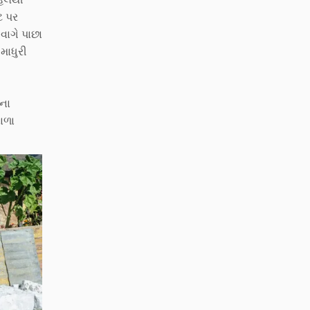
ટ પર
વાગે પાછા
માધુરી
વના
ાળા