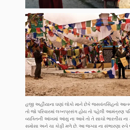
હજી અહીંયાના ઘણાં લોકો માને છેકે જસવંતસિંહનો આત્
તો જો પરિવારમાં લગ્નપ્રસંગ હોય તો પહેલી આમંત્રણ પ
વ્યક્તિની આંખમાં આંસુ ના આવે તો તે સાચો ભારતીય ના ક
સમોસા અને ચા કોફી મળે છે. આ જગ્યા ના સંભારણા રુપે જ