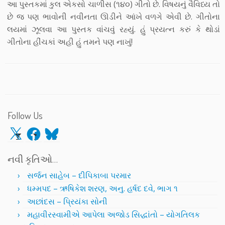
આ પુસ્તકમાં કુલ એકસો ચાળીસ (૧૪૦) ગીતો છે. વિષયનું વૈવિધ્ય તો
છે જ પણ ભાવોની નવીનતા ઊડીને આંખે વળગે એવી છે. ગીતોના
લયમાં ઝૂલવા આ પુસ્તક વાંચવું રહ્યું. હું પ્રયત્ન કરું કે થોડાં
ગીતોના હીંચકાં અહી હું તમને પણ નાખું!
Follow Us
X
Facebook
Bluesky
નવી કૃતિઓ…
સર્જન સાહેબ – દીપિકાબા પરમાર
ધમ્મપદ – ઋષિકેશ શરણ, અનુ. હર્ષદ દવે, ભાગ ૧
અછાંદસ – પ્રિયંકા સોની
મહાવીરસ્વામીએ આપેલા અજોડ સિદ્ધાંતો – યોગતિલક