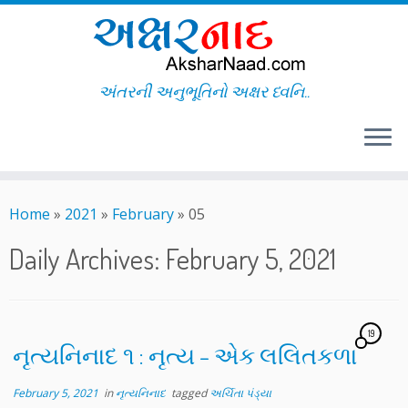
અંતરની અનુભૂતિનો અક્ષર ધ્વનિ..
Skip
to
Home
»
2021
»
February
»
05
content
Daily Archives:
February 5, 2021
19
નૃત્યનિનાદ ૧ : નૃત્ય – એક લલિતકળા
February 5, 2021
in
નૃત્યનિનાદ
tagged
અર્ચિતા પંડ્યા