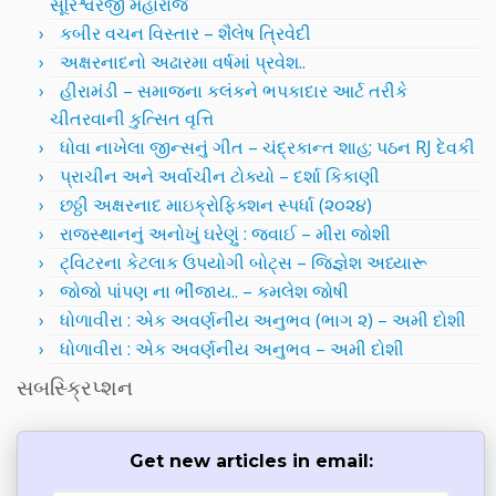
સૂરિશ્વરજી મહારાજ
કબીર વચન વિસ્તાર – શૈલેષ ત્રિવેદી
અક્ષરનાદનો અઢારમા વર્ષમાં પ્રવેશ..
હીરામંડી – સમાજના કલંકને ભપકાદાર આર્ટ તરીકે
ચીતરવાની કુત્સિત વૃત્તિ
ધોવા નાખેલા જીન્સનું ગીત – ચંદ્રકાન્ત શાહ; પઠન RJ દેવકી
પ્રાચીન અને અર્વાચીન ટોક્યો – દર્શા કિકાણી
છઠ્ઠી અક્ષરનાદ માઇક્રોફિક્શન સ્પર્ધા (૨૦૨૪)
રાજસ્થાનનું અનોખું ઘરેણું : જવાઈ – મીરા જોશી
ટ્વિટરના કેટલાક ઉપયોગી બોટ્સ – જિજ્ઞેશ અધ્યારૂ
જોજો પાંપણ ના ભીંજાય.. – કમલેશ જોષી
ધોળાવીરા : એક અવર્ણનીય અનુભવ (ભાગ ૨) – અમી દોશી
ધોળાવીરા : એક અવર્ણનીય અનુભવ – અમી દોશી
સબસ્ક્રિપ્શન
Get new articles in email: