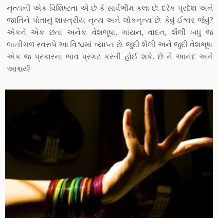
નૃત્યની એક વિશિષ્ટતા એ છે કે સાર્વભૌમ કલા છે. દરેક પ્રદેશ અને
જાતિને પોતાનું શાસ્ત્રીય નૃત્ય અને લોકનૃત્ય છે. કેવું ઈશ્વર જેવું?
એકને એક છતાં અનેક. વેશભૂષા, ગાયન, વાદન, શૈલી બધું જ
ભાતીગળ સ્વરુપે આ વિશ્વમાં વ્યાપ્ત છે. જુદી શૈલી અને જુદી વેશભૂષા
એક જ પ્રકારના ભાવ પ્રગટ કરતી હોઈ શકે, છે ને આનંદ અને
આશ્ચર્ય!