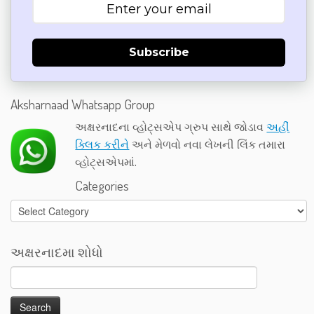
Subscribe
Aksharnaad Whatsapp Group
અક્ષરનાદના વ્હોટ્સએપ ગ્રુપ સાથે જોડાવ
અહીં
ક્લિક કરીને
અને મેળવો નવા લેખની લિંક તમારા
વ્હોટ્સએપમાં.
Categories
Categories
અક્ષરનાદમા શોધો