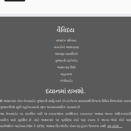
વૈવિધ્ય
સંપાદક પરિચય
વાચકોને આમંત્રણ
આપણા સામયિકો
ગુજરાતી ટાઈપપેડ
અક્ષરનાદ વિશે
સહાયતા
કોપીરાઈટ
ધ્યાનમાં રાખશો..
© અક્ષરનાદ.કોમ વેબસાઈટ ગુજરાતી સાહિત્યને ઈન્ટરનેટના માધ્યમથી વિશ્વના વિવિધ વિભાગોમાં વસતા
ગુજરાતીઓ સુધી પહોંચાડવાનો તદ્દન અવ્યાવસાયિક પ્રયાસ છે.
આ વેબસાઈટ પર સંકલિત બધી જ રચનાઓના સર્વાધિકાર રચનાકાર અથવા અન્ય અધિકારધારી
વ્યક્તિ પાસે સુરક્ષિત છે. માટે અક્ષરનાદ પર પ્રસિધ્ધ કોઈ પણ રચના કે અન્ય લેખો કોઈ પણ
સાર્વજનિક લાઈસંસ (જેમ કે GFDL અથવા ક્રિએટીવ કોમન્સ) હેઠળ ઉપલબ્ધ નથી.
વધુ વાંચો ...