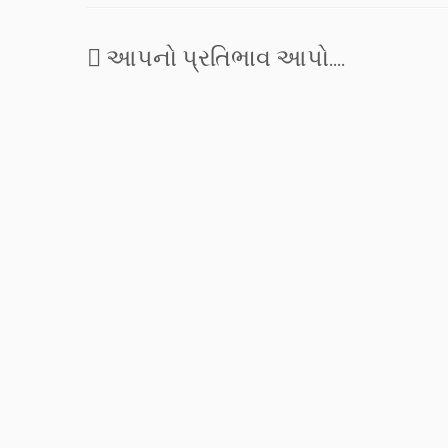
આપનો પ્રતિભાવ આપો....