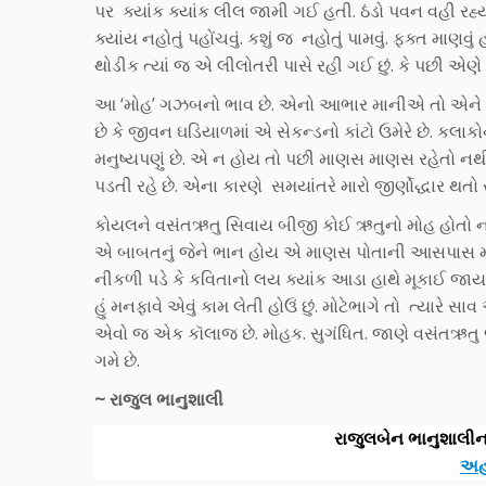
પર ક્યાંક ક્યાંક લીલ જામી ગઈ હતી. ઠંડો પવન વહી રહ
ક્યાંય નહોતું પહોંચવું. કશું જ નહોતું પામવું. ફક્ત માણવું
થોડીક ત્યાં જ એ લીલોતરી પાસે રહી ગઈ છું. કે પછી એણે 
આ ‘મોહ’ ગઝબનો ભાવ છે. એનો આભાર માનીએ તો એને ગમ
છે કે જીવન ઘડિયાળમાં એ સેકન્ડનો કાંટો ઉમેરે છે. કલાકોના
મનુષ્યપણું છે. એ ન હોય તો પછી માણસ માણસ રહેતો 
પડતી રહે છે. એના કારણે સમયાંતરે મારો જીર્ણોદ્ધાર થતો ર
કોયલને વસંતઋતુ સિવાય બીજી કોઈ ઋતુનો મોહ હોતો નથી.
એ બાબતનું જેને ભાન હોય એ માણસ પોતાની આસપાસ મનગમત
નીકળી પડે કે કવિતાનો લય ક્યાંક આડા હાથે મૂકાઈ જાય ને 
હું મનફાવે એવું કામ લેતી હોઉં છું. મોટેભાગે તો ત્યા
એવો જ એક કૉલાજ છે. મોહક. સુગંધિત. જાણે વસંતઋતુ 
ગમે છે.
~ રાજુલ ભાનુશાલી
રાજુલબેન ભાનુશાલીના
અહી