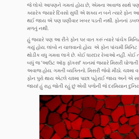
જે લોકો આપણને ગમતાં હોય છે, એમના અવાજ સાથે પણ 
ક્યારેક જ્યારે દિવસો સુધી એ શક્ય ન બને ત્યારે ફોન
થઈ જાય એ પણ ઘણીવાર ખબર પડતી નથી. ફોનનાં ડબલામાંથ
મળતું નથી.
હું જ્યારે પણ આ રીતે ફોન પર વાત કરું ત્યારે પાંચેક મિનિ
ગયું હોય. લાંબો ન ચાલવાનો હોય એ ફોન પાંચમી મિનિટ પુ
થોડીક વધુ ગમવા લાગે છે. કોઈ ધારદાર રેખાઓ નહીં. કોઈ
બધું જ ‘આઉટ ઑફ ફૉકસ!’ કાનમાં જ્યારે મિસરી ઘોળાતી હ
અવાજ હોય. ગમતી વ્યક્તિનો. મિસરી જેવો મીઠો. ચશ્મા વગ
ફોન પુરો થાય એટલે ચશ્મા પાછા પહેરાઈ જાય અને એ સ
જાય! હું રાહ જોતી રહું છું એવી પળોની જે દરમિયાન દ