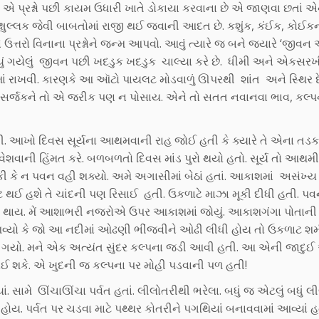
ય! એ પ્રશ્નો પછી કાયમ ઉધારી ખાતે ડોકાયા કરવાના છે એ જાણવા છતાં 
ષુલ્લક જેવી બાબતોમાં રાજી થઈ જવાની આદત છે. કશુંક, કંઈક, કોઈક
ે ઉત્તરો વિનાના પ્રશ્નોને જન્મ આપવો. આવું ત્યારે જ બને જ્યારે ‘જીવન
ાલ્યું ગયેલું જીવન પછી ખદડુક ખદડુક ચાલ્યા કરે છે. ધીમી અને એકસ
ાં રાખવી. કારણકે આ ઑટો પાયલટ મોડવાળું ઊપરથી શાંત અને સ્થિર દે
. સર્જકને તો એ જરીક પણ ન પોસાય. એને તો સતત નવાનવા ભાવ, કલ્પ
ી. આખો દિવસ સૂર્યના આથમવાની રાહ જોઈ હતી કે ક્યારે તે એના તડક
ેશવાની હિંમત કરે. બળબળતો દિવસ માંડ પુરો થયો હતો. સૂર્ય તો આથમ
ી કે ન પવન વહી શક્યો. અમે અગાસીમાં બેઠાં હતાં. આકાશમાં અસંખ્ય 
ખટપટ થઈ હશે તે ચાંદની પણ રિસાઈ હતી. ઉકળાટે માઝા મૂકી દીધી હતી. પવ
ત થાય. મેં આશાભરી નજરોએ ઉપર આકાશમાં જોયું. આકાશગંગા પોતાની
્યો કે જો આ નદીમાં ઓઢણી ભીંજવીને ઓઢી લીધી હોય તો ઉકળાટ શમ
શમી ગયો. મને એક અત્યંત સુંદર કલ્પના જડી આવી હતી. આ એની જાદુ
ઈ શકે. એ ખુદની જ કલ્પના પર મોહી પડવાની પળ હતી!
ામે ઊંચાઊંચા પર્વત હતાં. લીલોતરીથી ભરેલા. બધું જ એટલું બધું લીલ
ોય. પર્વત પર ચડવા માટે પથ્થર કોતરીને પગથિયાં બનાવવામાં આવ્યાં હ