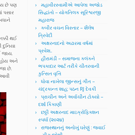
ોય છે પણ
મહાવીરસ્વામીએ આપેલા અજોડ
ાં પસાર
સિદ્ધાંતો – યોગતિલક સૂરિશ્વરજી
બધાને
મહારાજ
કબીર વચન વિસ્તાર – શૈલેષ
ત્રિવેદી
 નક્કી થઈ
અક્ષરનાદનો અઢારમા વર્ષમાં
ી દુનિયા
પ્રવેશ..
ઈ જાય.
હીરામંડી – સમાજના કલંકને
ન હોય અને
ભપકાદાર આર્ટ તરીકે ચીતરવાની
જા છે.
કુત્સિત વૃત્તિ
ત આવી
ધોવા નાખેલા જીન્સનું ગીત –
ચંદ્રકાન્ત શાહ; પઠન RJ દેવકી
પ્રાચીન અને અર્વાચીન ટોક્યો –
દર્શા કિકાણી
છઠ્ઠી અક્ષરનાદ માઇક્રોફિક્શન
સ્પર્ધા (૨૦૨૪)
રાજસ્થાનનું અનોખું ઘરેણું : જવાઈ