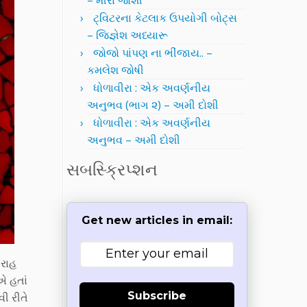
– મીરા જોશી
ટ્વિટરના કેટલાક ઉપયોગી બોટ્સ
– જિજ્ઞેશ અધ્યારૂ
જોજો પાંપણ ના ભીંજાય.. –
કમલેશ જોષી
ધોળાવીરા : એક અવર્ણનીય
અનુભવ (ભાગ ૨) – અમી દોશી
ધોળાવીરા : એક અવર્ણનીય
અનુભવ – અમી દોશી
સબસ્ક્રિપ્શન
Get new articles in email:
 રાહ
એ હતાં
Subscribe
ી રીતે