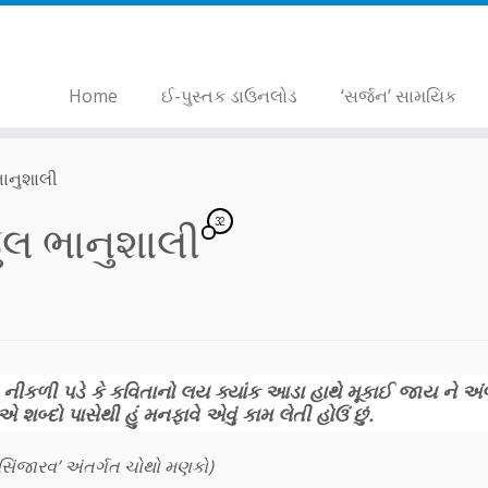
Home
ઈ-પુસ્તક ડાઉનલોડ
‘સર્જન’ સામયિક
ભાનુશાલી
32
ુલ ભાનુશાલી
વા નીકળી પડે કે કવિતાનો લય ક્યાંક આડા હાથે મૂકાઈ જાય ને અંજ
 એ શબ્દો પાસેથી હું મનફાવે એવું કામ લેતી હોઉં છું.
 ‘સિંજારવ’ અંતર્ગત ચોથો મણકો)