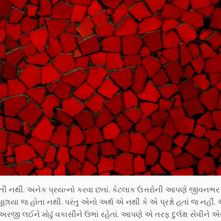
ી નથી. અનેક પ્રયત્નો કરવા છતાં. કેટલાક ઉત્તરોની આપણે જીવનભર
પૂછાયા જ હોતા નથી. પરંતુ એનો અર્થ એ નથી કે એ પ્રશ્નો હતાં જ નહીં. 
લઈને મોઢું વકાસીને ઉભાં રહેતાં. આપણે એ તરફ દુર્લક્ષ સેવીને એવ