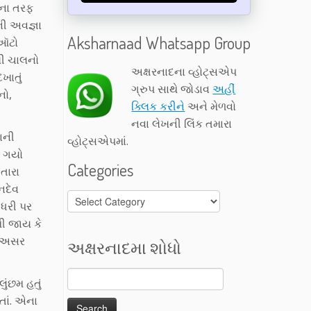
એના તરફ
ની અવજ્ઞા
Aksharnaad Whatsapp Group
 ઑટો
રખી ચાલનો
અક્ષરનાદના વ્હોટ્સએપ
ખાતું
ગ્રુપ સાથે જોડાવ
અહીં
નો,
ક્લિક કરીને
અને મેળવો
નવા લેખની લિંક તમારા
ાની
વ્હોટ્સએપમાં.
ી ગયો
Categories
તારા
નદેવ
Categories
 ધરી પર
ી જાય કે
ઈ અસર
અક્ષરનાદમા શોધો
ુંછમ હતું
તાં. એના