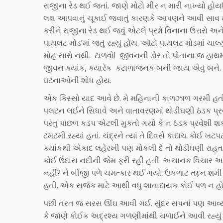
રાજીના રેડ થઈ જતાં. જાણે મોટો મીર ન મારી નાખ્યો હો
લક્ષ આપવાનું ચૂકાઈ જવાતું કારણકે આપણને આવી સાવ ક્
કરીને રાજીના રેડ થઈ જવું એટલે પ્રશ્નો વિનાના ઉત્તરો અન
પાયલટ મોડ’માં જતું રહ્યું હોય. ઑટો પાયલટ મોડમાં ચ
મોહ સારો નથી. ટાળવો! જીવનની ડોર તો પોતાના જ હાથમ
જીવન ક્યાંક, ક્યારેક કંટાળાજનક બની જાય એવું બને
ઘટનાઓની શોધ હોય.
એક કિસ્સો યાદ આવે છે. મે મહિનાની કાળઝાળ ગરમી હત
પલટન લઈને સિધાવે અને વાતાવરણમાં થોડીઘણી ઠંડક પ્રવ
પરંતુ પાછળ કડપ એટલી મુકતો ગયો કે ન ઠંડક પ્રવેશી શક
ટમટમી રહ્યાં હતાં. ચંદ્રને ત્યાં તે દિવસે કાદાચ કોઈ 
ક્યાંકથી એકાદ લહેરખી પણ મોકલી દે તો થોડીઘણી રાહ
કોઈ ઉદાસ નદીની જેમ ફરી રહી હતી. અચાનક વિચાર આવ
નહીં? ને બીજી પળે ચમત્કાર થઈ ગયો. ઉકળાટ તદ્દન 
હતી. એક સર્જક માટે આથી વધુ શાતાદાયક કોઈ પળ ન હો
પછી તરત જ સરસ ઊંઘ આવી ગઈ. સુંદર સપનાં પણ આવ્યાં. સ
કે જાણે કોઈક અદ્રશ્ય ગળણીમાંથી ચળાઈને આવી રહ્યું હ