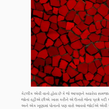
કેટલીક એવી વાતો હોય છે કે જે આપણને ક્યારેય સમજાત
જોતાં રહીએ છીએ. ખાસ કરીને એ ઉત્તરો જેના પ્રશ્નો કદી 
અને એક ખૂણામાં પોતાનો પણ વારો આવવો જોઈએ એવી અરજી 