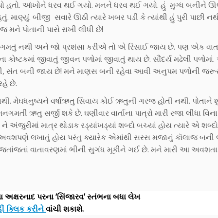
્યો હતો. આંખોને ધરવ થઈ ગયો. મનને ધરવ થઈ ગયો. હું મુગ્ધ બનીને ઊ
 હતું. માણ્યું. બીજી સવારે ઊઠી ત્યારે ખબર પડી કે ત્યાંથી હું પુરી પાછી 
જ મને પોતાની પાસે રાખી લીધી છે!
તું નથી અને જો પ્રશંસા કરીએ તો એ રિસાઈ જાય છે. પણ એક વાત 
 કોષ્ટકમાં જીવાતું જીવન પળોમાં જીવાતું થાય છે. સૌંદર્ય મઢેલી પળોમાં.
નથી, સંત બની જાય છે! મને માણસ બની રહેવા આવી અનુપમ પળોની જર
હે છે.
 મેઘધનુષ્યને વર્ષાઋતુ સિવાય કોઈ ઋતુની ગરજ હોતી નથી. પોતાને શું
ી ઋતુ સર્જી શકે છે. ઘણીવાર વાર્તાના પાત્રો મારી રજા લીધા વિના
અંજુરીમાં માત્ર થોડાક રડ્યાંખડ્યાં શબ્દો બચ્યાં હોય ત્યારે એ શબ્દ
રે સાવ અવશપણે લખાતું હોય પરંતુ ક્યારેક એમાંથી સરસ મજાનું કૉલાજ બ
જતાંજતાં વાતાવરણમાં ભીની સુગંધ મૂકીને ગઈ છે. મને મારી આ અવશત
 અક્ષરનાદ પરના ‘સિંજારવ’ સ્તંભના બધા લેખ
ં ક્લિક કરીને
વાંચી શકાશે.