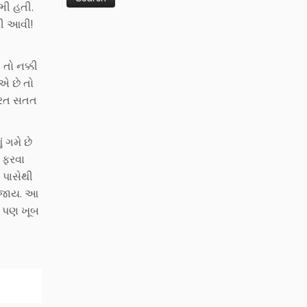
ભી હતી.
નથી આવી!
તો નક્કી
 એ છે તો
ૂરત સતત
 ગમે છે
 ફરવા
ો પાસેથી
ની જાય. આ
ા પણ ખૂબ