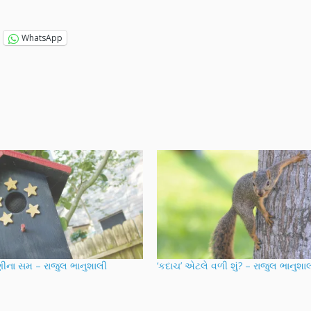
WhatsApp
ીના સમ – રાજુલ ભાનુશાલી
‘કદાચ’ એટલે વળી શું? – રાજુલ ભાનુશા