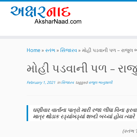
Skip
to
Home
»
સ્તંભ
»
સિંજારવ
»
મોહી પડવાની પળ – રાજુલ 
content
મોહી પડવાની પળ – રાજ
February 1, 2021
in
સિંજારવ
tagged
રાજુલ ભાનુશાલી
ઘણીવાર વાર્તાના પાત્રો મારી રજા લીધા વિના ફર
માત્ર થોડાક રડ્યાંખડ્યાં શબ્દો બચ્યાં હોય ત્યારે
(સ્તંભ