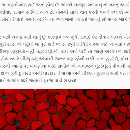
આપણને મોહ થઈ જતો હોય છે. એમને સન્મુખ મળવાનું તો ગમતું જ હ
 આશીર્વાદ સમાન સાબિત થાય છે. એમની સાથે વાત કરતી વખતે કલાકો ક્ય
ી રેલાતાં ગમતી વ્યક્તિના અવાજમાં તણાતાં જવાનું સૌભાગ્ય જોકે 
ટ પછી ચશ્મા કાઢી નાખું છું. કારણકે ત્યાં સુધી સંવાદ કેટલીવાર ચાલશે એ
રી થાય એ પહેલાં જ પુરો થઈ જાય. છઠ્ઠી મિનિટે ચશ્મા કાઢી નાખ્યા પછ
 તીક્ષ્ણ ખૂણાઓ નહીં. પહેલાં ધૂંધળી થઈ અને પછી તો જાણે અલોપ જ થ
ોય ત્યારે બીજું કશું જોવાની જરૂર પણ રહેતી નથી.. બસ હું હોઉં, ફો
રની આંખો પર પાંપણોના પરદા ઢાળીને એ અવાજને ઘુંટડેઘુંટડે પીવાની મ
ાથે જ ફરી દુનિયા એની ધારદાર રેખાઓ અને તીક્ષ્ણ ખૂણાઓ સાથે પર
ુનિયાને અલોપ થઈ જવાની ફરજ પાડી શકાય!