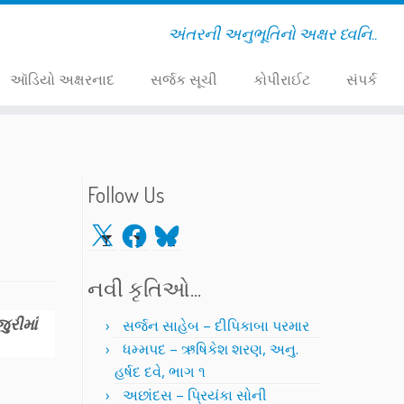
અંતરની અનુભૂતિનો અક્ષર ધ્વનિ..
ઑડિયો અક્ષરનાદ
સર્જક સૂચી
કોપીરાઈટ
સંપર્ક
Follow Us
X
Facebook
Bluesky
નવી કૃતિઓ…
ુરીમાં
સર્જન સાહેબ – દીપિકાબા પરમાર
ધમ્મપદ – ઋષિકેશ શરણ, અનુ.
હર્ષદ દવે, ભાગ ૧
અછાંદસ – પ્રિયંકા સોની