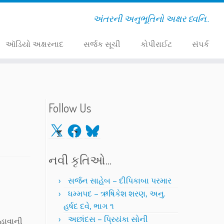
અંતરની અનુભૂતિનો અક્ષર ધ્વનિ..
ઑડિયો અક્ષરનાદ
સર્જક સૂચી
કોપીરાઈટ
સંપર્ક
Follow Us
X
Facebook
Bluesky
નવી કૃતિઓ…
સર્જન સાહેબ – દીપિકાબા પરમાર
ધમ્મપદ – ઋષિકેશ શરણ, અનુ.
હર્ષદ દવે, ભાગ ૧
અછાંદસ – પ્રિયંકા સોની
નહાવાની