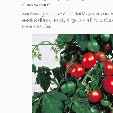
તો વાત જ જવા દો.
ગયા ઉનાળે હું સરસ મજાનો ટામેટીનો ટિંચુકડો છોડ લઇ આવી
સમયાંતરે લીમડાનું તેલ છાંટુ કે જીવાત ન પડી જાય. થો
માપનાં ટામેટાં બેઠાં.