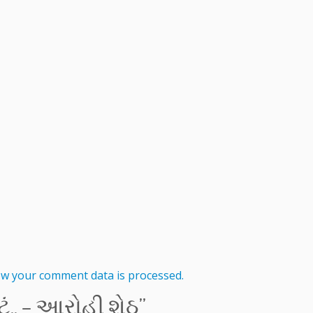
w your comment data is processed.
મેટું.. – આરોહી શેઠ
”