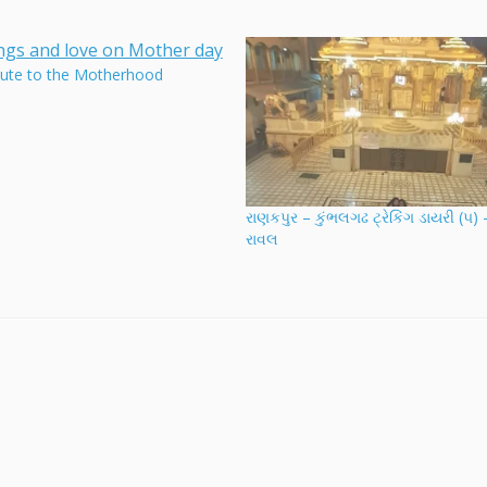
ibute to the Motherhood
રાણકપુર – કુંભલગઢ ટ્રેકિંગ ડાયરી (૫) 
રાવલ