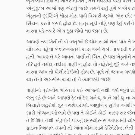
ભૂખ લાગી હશે તો ખાતર નાંખતી, તેને નવડાવી પર્ણો પરની
એનું દુઃખ આજે પણ એટલું જ છે. તમને થતું હશે કે એક 
ખેડૂતની દ્રષ્ટિએ થોડા મોટા પાયે વિચારી જુઓ. એક છોડ
સિંચન કરતો કરતો હોય છે. માત્ર મૂડી નહિ પણ દેવું કરીને
મારવા પડે ત્યારે એય ઠૂંઠા જેવો થઇ જાય છે.
આપણે ત્યાં ખેતીની બે ઋતુઓ છે.ચોમાસામાં થતાં પાક તે
ચોમાસા પહેલા કે શરૂઆતમાં થાય અને રાબી પાક ઠંડી શરુ થ
હતી. આપણને ઘરે આવતાં પાણીની ચિંતા છે પણ ખેડૂતોને ત
તો? હવે નર્મદા નદીમાં પાણી ન હોય તો નહેરોનું શું? અર
મારવા જાવ તો પોલીસો ઉભી હોય છે, પૂછો તો જવાબ મળશ
થઇ તેનો અફસોસ થાય તો તે વ્યાજબી જ છે!
પાણીનો પ્રોબ્લેમ ભારતમાં કંઈ આજનો નથી. વર્ષો જૂનો
જતું રહે છે અને આપણે ઠેરનાં ઠેર. મને શું અને મારે શું
બિચારો શહેરોથી દૂર તરછોડાયેલો, આધુનિક સુવિધાઓથી અજ
સારી યોજનાઓ લાવે છે પણ તે કોઈને કોઈ કારણસર જેન
તે શિક્ષિત નથી. ખેડુતોને પાકનું ઇન્સ્યોરન્સ આપવાની યો
ફાઇનાન્શિયલ કંપની તો આવા વીમા સામે ડેરિવેટીવ્સ લેત