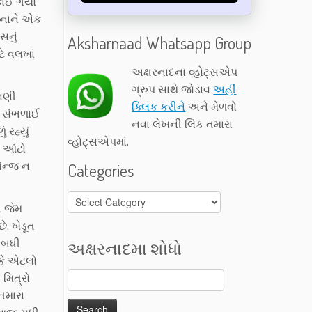
ૂકાઈ ગયો
ઘટનાને એક
સનું
Aksharnaad Whatsapp Group
ટે વલખાં
અક્ષરનાદના વ્હોટ્સએપ
ગ્રુપ સાથે જોડાવ
અહીં
ાવણી
ક્લિક કરીને
અને મેળવો
મો સંભળાઈ
નવા લેખની લિંક તમારા
રહ્યું
વ્હોટ્સએપમાં.
ર આંટો
ેન્જ ન
Categories
Categories
ી જેમ
ે. ખેડૂત
ી બધી
અક્ષરનાદમા શોધો
કે એટલો
 મિત્રો
તમારા