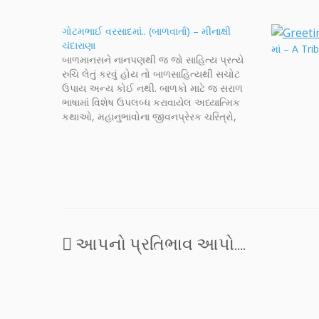
ગોટમભાઈ વરસાદમાં.. (બાળવાર્તા) – મીનાક્ષી
ચંદારાણા
માં – A Tr
બાળમાનસને નાનપણથી જ જો સાહિત્ય પ્રત્યે
રુચિ લેતું કરવું હોય તો બાળસાહિત્યથી સચોટ
ઉપાય અન્ય કોઈ નથી. બાળકો માટે જ સરાળ
ભાષામાં વિશેષ ઉપલબ્ધ કરાવાયેલ અધ્યાત્મિક
કથાઓ, મહાનુભાવોના જીવનપ્રેરક ચરિત્રો,
રોજબરોજની ઘટનાઓ અને સમજણને આવરી
લેતી નાની વાર્તાઓ, એ બધું બાળકોના માનસ પર
સચોટ અસર કરે છે. બાળહાથીની વરસાદમાં
નહાવા…
આપનો પ્રતિભાવ આપો....