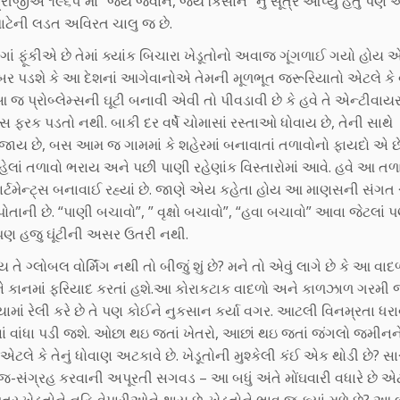
ાસ્ત્રીજીએ ૧૯૬૫ માં “જય જવાન, જય કિસાન” નું સૂત્ર આપ્યું હતું પણ
ાટેની લડત અવિરત ચાલુ જ છે.
ગાં ફૂંકીએ છે તેમાં ક્યાંક બિચારા ખેડૂતોનો અવાજ ગૂંગળાઈ ગયો હોય એવ
 ખબર પડશે કે આ દેશનાં આગેવાનોએ તેમની મૂળભૂત જરૂરિયાતો એટલે ક
 જ પ્રોબ્લેમ્સની ઘૂટી બનાવી એવી તો પીવડાવી છે કે હવે તે એન્ટીવા
સ ફરક પડતો નથી. બાકી દર વર્ષે ચોમાસાં રસ્તાઓ ધોવાય છે, તેની સાથે
ય છે, બસ આમ જ ગામમાં કે શહેરમાં બનાવાતાં તળાવોનો ફાયદો એ છે
હેલાં તળાવો ભરાય અને પછી પાણી રહેણાંક વિસ્તારોમાં આવે. હવે આ ત
અપાર્ટમેન્ટ્સ બનાવાઈ રહ્યાં છે. જાણે એય કહેતા હોય આ માણસની સંગત 
તાની છે. “પાણી બચાવો”, ” વૃક્ષો બચાવો”, “હવા બચાવો” આવા જેટલાં પ
. પણ હજુ ઘૂંટીની અસર ઉતરી નથી.
 ગ્લોબલ વોર્મિંગ નથી તો બીજું શું છે? મને તો એવું લાગે છે કે આ વા
ાદળને કાનમાં ફરિયાદ કરતાં હશે.આ કોરાકટાક વાદળો અને કાળઝાળ ગરમી જ
માં રેલી કરે છે તે પણ કોઈને નુકસાન કર્યા વગર. આટલી વિનમ્રતા ધર
ાં વાંધા પડી જશે. ઓછા થઇ જતાં ખેતરો, આછાં થઇ જતાં જંગલો જમીનન
 એટલે કે તેનું ધોવાણ અટકાવે છે. ખેડૂતોની મુશ્કેલી કંઈ એક થોડી છે? સા
-સંગ્રહ કરવાની અપૂરતી સગવડ – આ બધું અંતે મોંઘવારી વધારે છે એટલ