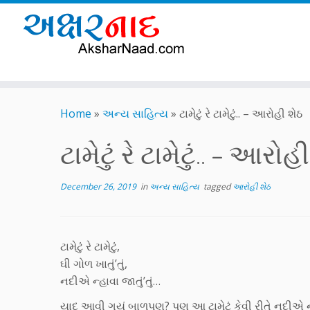
Skip
to
Home
»
અન્ય સાહિત્ય
»
ટામેટું રે ટામેટું.. – આરોહી શેઠ
content
ટામેટું રે ટામેટું.. – આરોહ
December 26, 2019
in
અન્ય સાહિત્ય
tagged
આરોહી શેઠ
ટામેટું રે ટામેટું,
ઘી ગોળ ખાતું’તું,
નદીએ ન્હાવા જાતું’તું…
યાદ આવી ગયું બાળપણ? પણ આ ટામેટું કેવી રીતે નદીએ ન્