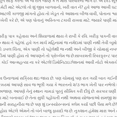
 ધૂળ સાફ કરતી એ જ રીતે જાણે કે તે મારા પરિવારનો ભાગ છે. એ છોડ સ
ટામેટી માટે એટલો તો શું જીવ બાળવાનો, ખરી વાત ને? હવે આજ આખી 
 આટલી કાળજી માંગતો હોય તો ખેડૂત તો આશાના બીજ વાવી, પોતાના શ્વા
 ખેતી કરે છે, એ પણ પોતાનું અસ્તિત્વ ટકાવી રાખવા માટે. જયારે પાણી મા
 ખરીફ પાક કહેવાય અને શિયાળામાં થાય તે રાબી કે રવિ. ખરીફ પાકની વ
ાય તે પહેલાં. હવે ગત માર્ચ મહિનામાં જ નર્મદામાં પાણી નથી તેવી બૂ
ો ડબલ ચિંતા, એક પાણી તો પહેલેથી જ નથી અને બીજી કે ચોમાસું નબળું 
ે નદીમાં પાણી હોય તો આપણને તો પ્રોબ્લેમ જ છે.સાબરમતી રિવરફ્રન્ટ પા
ે કોઈ આત્મહત્યા ના કરે એટલે! ડિમોનિટાઇઝેશનમાં આવી નોટો એક્સચ
 ઘાવ ઉનાળામાં સક્રિય થઇ જાય છે. પણ ચોમાસું પણ રાત ગયી બાત ગઈન
 ના ચક્કરમાં આપણે સાવ જ ભૂલી ગયા કે ભારતનો ૨/૩ ભાગ ખેતી પાર નભેલો છ
ાણ. આપણે તેનું સ્થાન ગામડાં પૂરતું સીમિત કરી દીધું છે. સરકાર ઘણ
ા માટે બનાવાઈ છે તેના સુધી પહોંચતી નથી અથવા યોજનાઓ સમજી શ
જની સરાહનીય જ છે પણ શું ઇન્સ્યોરન્સનાં ક્લેમ કર્યા પછી પૈસા મળે છે?
ી હોય એટલે એમને તો બંને બાજુ ફાયદો જ છે. નુકશાન હંમેશા મારા અને 