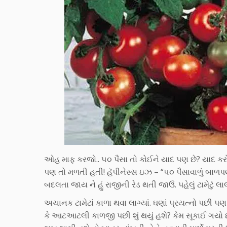
ઓહ માફ કરજો.. ૫૦ પૈસા તો કોઈને યાદ પણ છે? યાદ કરો ૫૦
પણ તો મળતી હતી! હૅપીનેસ્સ ઇઝ – “૫૦ પૈસાવાળું બાળપણ”
બદલતા જાય ને હું રાજીની રેડ થતી જાઉં. પહેલું ટામેટું લ
અચાનક ટામેટાં કાળા થવા લાગ્યાં. ઘણાં પ્રયત્નો પછી પણ 
કે આટઆટલી કાળજી પછી શું થયું હશે? કેમ સૂકાઈ ગયો 