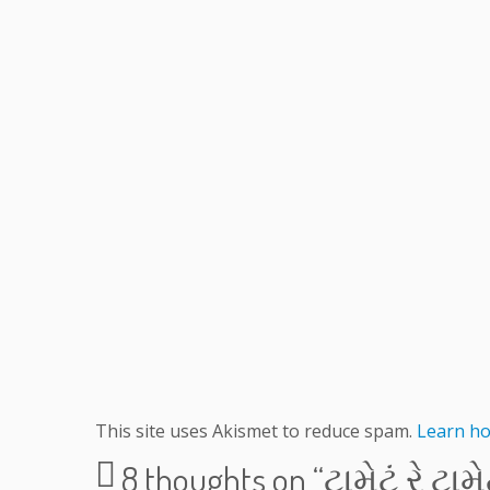
This site uses Akismet to reduce spam.
Learn ho
8 thoughts on “
ટામેટું રે ટા