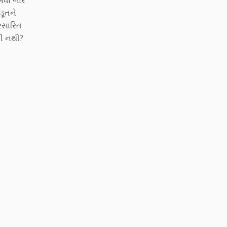
બધા ભાર
ડૂતને
્રસારિત
તી નથી?