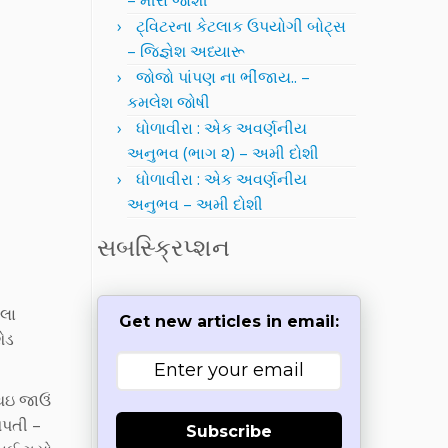
– મીરા જોશી
ટ્વિટરના કેટલાક ઉપયોગી બોટ્સ
– જિજ્ઞેશ અધ્યારૂ
જોજો પાંપણ ના ભીંજાય.. –
કમલેશ જોષી
ધોળાવીરા : એક અવર્ણનીય
અનુભવ (ભાગ ૨) – અમી દોશી
ધોળાવીરા : એક અવર્ણનીય
અનુભવ – અમી દોશી
સબસ્ક્રિપ્શન
ોલા
Get new articles in email:
શેડ
 થઇ જાઉં
આપતી –
Subscribe