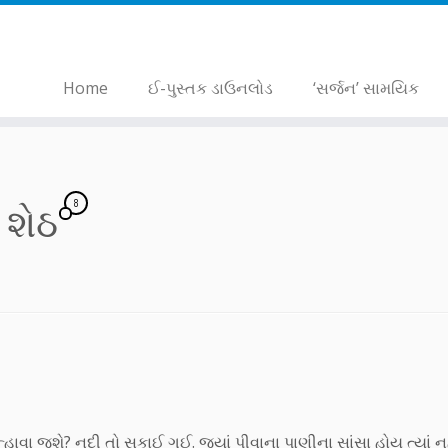
Home
ઈ-પુસ્તક ડાઉનલોડ
‘સર્જન’ સામયિક
8
ી શેઠ
હાવા જશે? નદી તો સૂકાઈ ગઈ. જ્યાં પીવાના પાણીના સાંસા હોય ત્યાં 