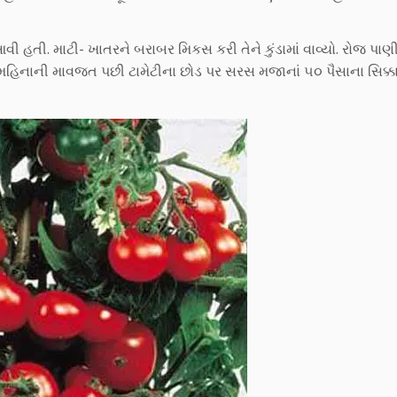
 હતી. માટી- ખાતરને બરાબર મિકસ કરી તેને કુંડામાં વાવ્યો. રોજ પાણી 
ડા મહિનાની માવજત પછી ટામેટીના છોડ પર સરસ મજાનાં ૫૦ પૈસાના સિક્ક