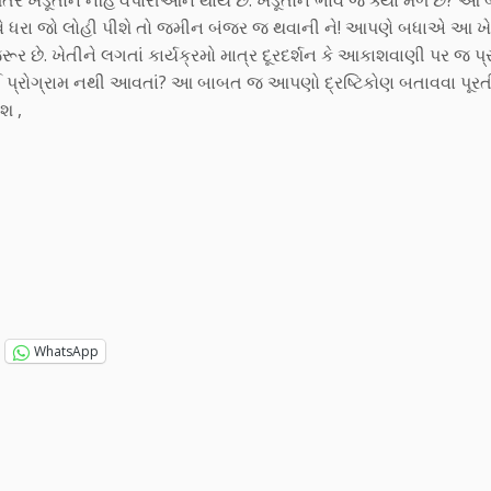
ખેડૂતોને નહિ વેપારીઓને થાય છે. ખેડૂતોને ભાવ જ ક્યાં મળે છે? આ 
 હવે ધરા જો લોહી પીશે તો જમીન બંજર જ થવાની ને! આપણે બધાએ આ ખે
ૂર છે. ખેતીને લગતાં કાર્યક્રમો માત્ર દૂરદર્શન કે આકાશવાણી પર જ પ
ોઈ પ્રોગ્રામ નથી આવતાં? આ બાબત જ આપણો દ્રષ્ટિકોણ બતાવવા પૂર
શ ,
WhatsApp