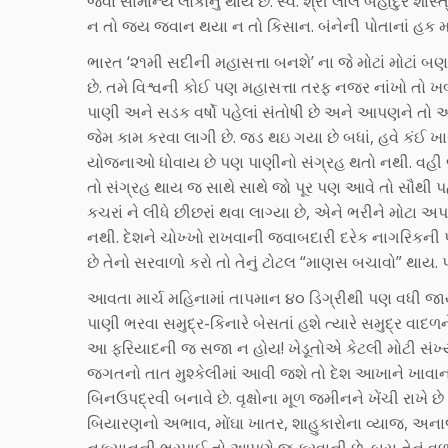
જેવા સામાન્ય લોકોનું થાય છે. સ્વ. શ્રી લાલ બહાદુર શ
ન તો જય જવાન થયા ન તો કિસાન. બંનેની પોતાનાં હક મ
ભારત ‘૨૧મી સદીની મહાસત્તા બનશે’ ના જે મોટાં મોટાં બણ
છે. તમે વિશ્વની કોઈ પણ મહાસત્તા તરફ નજર નાંખો તો
પાણી અને સડક વર્ષો પહેલાં સંતોષી છે અને આપણને તો આ
જેમ કામ કરવા લાગી છે. જડ થઇ ગયા છે બધાં, હવે કંઈ ખા
યોજનાઓ ધોવાય છે પણ પાણીનો સંગ્રહ થતો નથી. વહી જા
તો સંગ્રહ થાય જ સાથે સાથે જો પૂર પણ આવે તો સૌથી પ
કચરાં ને લીધે છીછરાં થવા લાગ્યા છે, એને ભરીને મોટા 
નથી. દેશને ચોખ્ખો રાખવાની જવાબદારી દરેક નાગરિકની પો
છે તેનો સરવાળો કરો તો તેનું ટોટલ “માણસ બચાવો” થાય
આવતા માર્ચ મહિનામાં તાપમાન ૪૦ ડિગ્રીથી પણ વધી જાય તે
પાણી ભરવા સમુદ્ર-કિનારે બેસતાં હશે ત્યારે સમુદ્ર વ
આ ફરિયાદની જ સજા ન હોય! ખેડૂતોએ કેટલી મોટી સંખ્યા
જગતનો તાત મુશ્કેલીમાં આવી જશે તો દેશ આખાને ખાવાન
બિનઉપદ્રવી બનાવે છે. વૃક્ષોના મૂળ જમીનને ખેંચી રાખે છે
બિયારણનો અભાવ, મોંઘા ખાતર, શાહુકારોના વ્યાજ, અનાજ