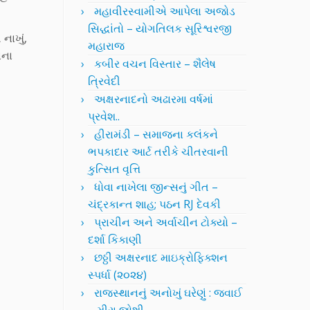
મહાવીરસ્વામીએ આપેલા અજોડ
સિદ્ધાંતો – યોગતિલક સૂરિશ્વરજી
નાખું,
મહારાજ
ાના
કબીર વચન વિસ્તાર – શૈલેષ
ત્રિવેદી
અક્ષરનાદનો અઢારમા વર્ષમાં
પ્રવેશ..
હીરામંડી – સમાજના કલંકને
ભપકાદાર આર્ટ તરીકે ચીતરવાની
કુત્સિત વૃત્તિ
ધોવા નાખેલા જીન્સનું ગીત –
ચંદ્રકાન્ત શાહ; પઠન RJ દેવકી
પ્રાચીન અને અર્વાચીન ટોક્યો –
દર્શા કિકાણી
છઠ્ઠી અક્ષરનાદ માઇક્રોફિક્શન
સ્પર્ધા (૨૦૨૪)
રાજસ્થાનનું અનોખું ઘરેણું : જવાઈ