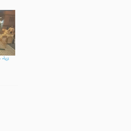
– નેહા