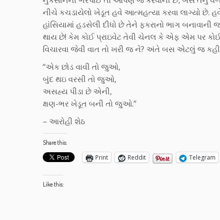
નુકસાનની ભરપાઈ તો આપણે જ કરવાની છે, બસ તેનું વળતર 
નીચે કચડાયેલો ખેડૂત હવે આત્મહત્યા કરવા લાગ્યો છે.
હાંસિયામાં હડસેલી દીધો છે તેને ફકરાનો ભાગ બનાવાની જર
થાય છે! કેમ કોઈ પ્રાઇવેટ તેવી ચેનલ કે એફ એમ પર ક
વિચારવા જેવી વાત તો ખરી જ ને? અંતે બસ એટલું જ કહી
“એક છોડ વાવી તો જુઓ,
બુંદ થઇ વરસી તો જુઓ,
અસહ્ય પીડા છે એની,
ક્ષણ-ભર ખેડૂત બની તો જુઓ.”
– આરોહી શેઠ
Share this:
Print
Reddit
Telegram
Like this: