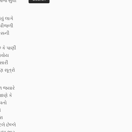
 આજ સુધી
ું લાગે
ે વીજળી
યરસની
 કે પાણી
ળાવોય
સારી
ણ સૂત્રો
દળ જયારે
ાણે કે
ાવતો
ે
રા
ે છેલ્લે