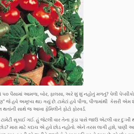
 પૈસામાં આમળા, બોર, ફાલસા, અરે શું શું નહોતું મળતું? પેલી પેપ્સીક
 જે હવે અમૂલ્ય થઇ ગયું છે. ટામેટાં હવે પીળા, પીળામાંથી કેસરી એમ 
ાલ થતાંની સાથે જ આખા ફેમિલીને ફોટો ફોરવર્ડ.
ટામેટી સૂકાઈ ગઈ. હું જેટલી વાર તેના કુંડા પાસે જાઉં એટલી વાર દુઃખી
છોડ? મારા માટે કદાચ એ હવે છોડ નહોતો. એને તરસ લાગી હશે, પાણી 