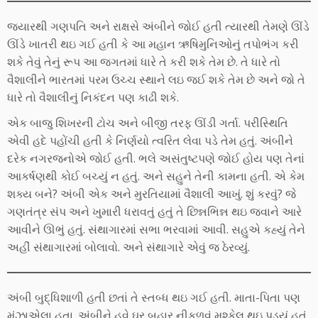
જ્યારથી ગણપતિ અને રાક્ષસે અંબીને જોઈ હતી ત્યારથી તેમણે ઊંડે
ઊંડે ખાતરી થઇ ગઈ હતી કે આ મહાન ઋષિમુનિઓનું તપોભંગ કરી
શકે તેવું તેનું રૂપ આ જગતમાં ધારે તે કરી શકે તેમ છે. તે ધારે તો
વૈશાલીને ભારતમાં પરમ ઉચ્ચ સ્થાને લઇ જઈ શકે તેમ છે અને જો તે
ધારે તો વૈશાલીનું નિકંદન પણ કાઢી શકે.
એક બાજુ શિખરની ટોચ અને બીજી તરફ ઊંડી ગર્તા. પરીસ્થિતિ
એવી હદે પહોંચી હતી કે નિર્ણયો ત્વરિત લેવા પડે તેમ હતું. અંબીને
દરેક નગરજનોએ જોઈ હતી. ભલે અસંતુષ્ટપણે જોઈ હોય પણ તેનાં
આકર્ષણથી કોઈ બચ્યું ન હતું. અને સહુને તેની કામના હતી. એ કેમ
શક્ય બને? અંબી એક અને મુરતિયામાં વૈશાલી આખું. શું કરવું? જે
ગણતંત્ર સંપ અને ખુમારી ધરાવતું હતું તે છિન્નભિન્ન થઇ જવાને આરે
આવીને ઊભું હતું. સંથાગારમાં સભા ભરવામાં આવી. સહુએ કહ્યું તેને
અહીં સંથાગારમાં બોલાવો. અને સંથાગારે એવું જ ઠેરવ્યું.
અંબી બુદ્ધિશાળી હતી છતાં તે સ્તબ્ધ થઇ ગઈ હતી. માતા-પિતા પણ
મૂંઝાએલા હતા. અંબીને હવે ઘર બહાર નીકળવું મુશ્કેલ થઇ પડ્યું હતું.