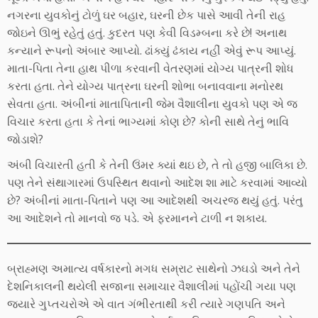
નગરના યુવકોનું ટોળું ઘર બહાર, ઘરની છેક પાસે આવી તેની રાહ
જોઇને ઊભું રહેતું હતું. કુદરત પણ કેવી વિડમ્બના કરે છે! અનાથ
કન્યાને રૂપનો અંબાર આપ્યો. ઢાંક્યું ઢંકાય નહીં એવું રૂપ આપ્યું.
માતા-પિતા તેના હાથ પીળા કરવાની વેતરણમાં યોગ્ય પાત્રની શોધ
કરતા હતા. તેને યોગ્ય પાત્રના ઘરની શોભા બનાવવાના મનોરથ
સેવતા હતા. અંબીનાં માતાપિતાની જેમ વૈશાલીના યુવકો પણ એ જ
વિચાર કરતા હતા કે તેનાં ભાગ્યમાં કોણ છે? કોની સાથે તેનું ભાવિ
જોડાશે?
અંબી વિચારતી હતી કે તેની ઉંમર ક્યાં થઇ છે, તે તો હજી બાલિકા છે.
પણ તેને સંથાગારમાં ઉપસ્થિત થવાનો આદેશ શા માટે કરવામાં આવ્યો
છે? અંબીનાં માતા-પિતાને પણ આ આદેશથી અચરજ થયું હતું. પરંતુ
આ આદેશને તો માનવો જ પડે. એ ફરમાનને ટાળી ન શકાય.
બ્રાહ્મણ અમાત્ય વર્ષકારનો મગધ સમ્રાટ સાથેનો ઝઘડો અને તેને
દેશનિકાલની થયેલી સજાના સમાચાર વૈશાલીમાં પહોંચી ગયા પણ
જયારે ગુપ્તચરોએ એ વાત ગંભીરતાથી કરી ત્યારે ગણપતિ અને