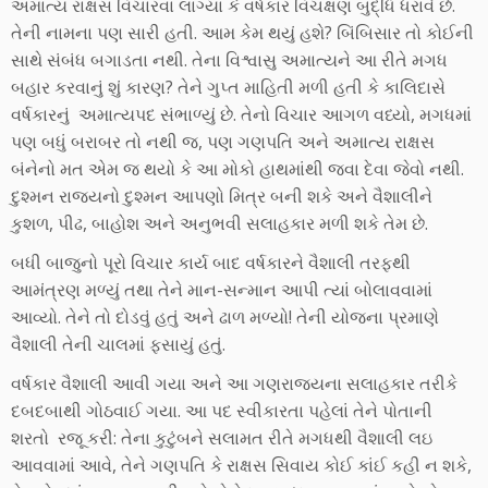
અમાત્ય રાક્ષસ વિચારવા લાગ્યા કે વર્ષકાર વિચક્ષણ બુદ્ધિ ધરાવે છે.
તેની નામના પણ સારી હતી. આમ કેમ થયું હશે? બિંબિસાર તો કોઈની
સાથે સંબંધ બગાડતા નથી. તેના વિશ્વાસુ અમાત્યને આ રીતે મગધ
બહાર કરવાનું શું કારણ? તેને ગુપ્ત માહિતી મળી હતી કે કાલિદાસે
વર્ષકારનું અમાત્યપદ સંભાળ્યું છે. તેનો વિચાર આગળ વધ્યો, મગધમાં
પણ બધું બરાબર તો નથી જ, પણ ગણપતિ અને અમાત્ય રાક્ષસ
બંનેનો મત એમ જ થયો કે આ મોકો હાથમાંથી જવા દેવા જેવો નથી.
દુશ્મન રાજ્યનો દુશ્મન આપણો મિત્ર બની શકે અને વૈશાલીને
કુશળ, પીઢ, બાહોશ અને અનુભવી સલાહકાર મળી શકે તેમ છે.
બધી બાજુનો પૂરો વિચાર કાર્ય બાદ વર્ષકારને વૈશાલી તરફથી
આમંત્રણ મળ્યું તથા તેને માન-સન્માન આપી ત્યાં બોલાવવામાં
આવ્યો. તેને તો દોડવું હતું અને ઢાળ મળ્યો! તેની યોજના પ્રમાણે
વૈશાલી તેની ચાલમાં ફસાયું હતું.
વર્ષકાર વૈશાલી આવી ગયા અને આ ગણરાજ્યના સલાહકાર તરીકે
દબદબાથી ગોઠવાઈ ગયા. આ પદ સ્વીકારતા પહેલાં તેને પોતાની
શરતો રજૂ કરી: તેના કુટુંબને સલામત રીતે મગધથી વૈશાલી લઇ
આવવામાં આવે, તેને ગણપતિ કે રાક્ષસ સિવાય કોઈ કાંઈ કહી ન શકે,