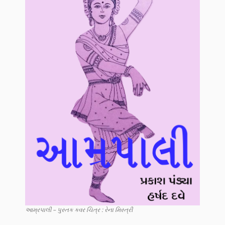
આમ્રપાલી – પુસ્તક કવર ચિત્ર : રેના મિસ્ત્રી