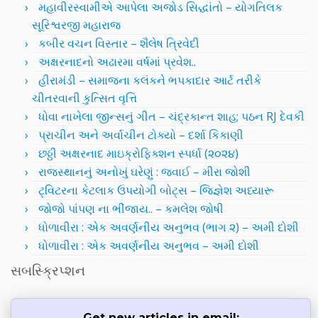
મહાવીરસ્વામીએ આપેલા અજોડ સિદ્ધાંતો – યોગતિલક
સૂરિશ્વરજી મહારાજ
કબીર વચન વિસ્તાર – શૈલેષ ત્રિવેદી
અક્ષરનાદનો અઢારમા વર્ષમાં પ્રવેશ..
હીરામંડી – સમાજના કલંકને ભપકાદાર આર્ટ તરીકે
ચીતરવાની કુત્સિત વૃત્તિ
ધોવા નાખેલા જીન્સનું ગીત – ચંદ્રકાન્ત શાહ; પઠન RJ દેવકી
પ્રાચીન અને અર્વાચીન ટોક્યો – દર્શા કિકાણી
છઠ્ઠી અક્ષરનાદ માઇક્રોફિક્શન સ્પર્ધા (૨૦૨૪)
રાજસ્થાનનું અનોખું ઘરેણું : જવાઈ – મીરા જોશી
ટ્વિટરના કેટલાક ઉપયોગી બોટ્સ – જિજ્ઞેશ અધ્યારૂ
જોજો પાંપણ ના ભીંજાય.. – કમલેશ જોષી
ધોળાવીરા : એક અવર્ણનીય અનુભવ (ભાગ ૨) – અમી દોશી
ધોળાવીરા : એક અવર્ણનીય અનુભવ – અમી દોશી
સબસ્ક્રિપ્શન
Get new articles in email: