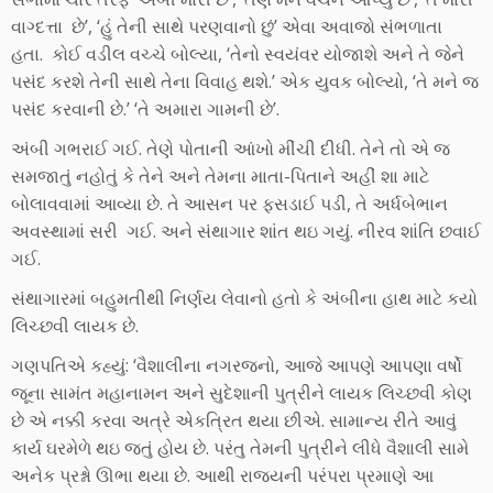
વાગ્દત્તા છે’, ‘હું તેની સાથે પરણવાનો છું’ એવા અવાજો સંભળાતા
હતા. કોઈ વડીલ વચ્ચે બોલ્યા, ‘તેનો સ્વયંવર યોજાશે અને તે જેને
પસંદ કરશે તેની સાથે તેના વિવાહ થશે.’ એક યુવક બોલ્યો, ‘તે મને જ
પસંદ કરવાની છે.’ ‘તે અમારા ગામની છે’.
અંબી ગભરાઈ ગઈ. તેણે પોતાની આંખો મીંચી દીધી. તેને તો એ જ
સમજાતું નહોતું કે તેને અને તેમના માતા-પિતાને અહીં શા માટે
બોલાવવામાં આવ્યા છે. તે આસન પર ફસડાઈ પડી, તે અર્ધબેભાન
અવસ્થામાં સરી ગઈ. અને સંથાગાર શાંત થઇ ગયું. નીરવ શાંતિ છવાઈ
ગઈ.
સંથાગારમાં બહુમતીથી નિર્ણય લેવાનો હતો કે અંબીના હાથ માટે કયો
લિચ્છવી લાયક છે.
ગણપતિએ કહ્યું: ‘વૈશાલીના નગરજનો, આજે આપણે આપણા વર્ષો
જૂના સામંત મહાનામન અને સુદેશાની પુત્રીને લાયક લિચ્છવી કોણ
છે એ નક્કી કરવા અત્રે એકત્રિત થયા છીએ. સામાન્ય રીતે આવું
કાર્ય ઘરમેળે થઇ જતું હોય છે. પરંતુ તેમની પુત્રીને લીધે વૈશાલી સામે
અનેક પ્રશ્નો ઊભા થયા છે. આથી રાજ્યની પરંપરા પ્રમાણે આ