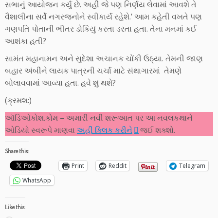
સભાનું આયોજન કર્યું છે. અહીં જે પણ નિર્ણય લેવામાં આવશે તે
વૈશાલીના સર્વે નગરજનોને સ્વીકાર્ય રહેશે.’ આમ કહેતી વખતે પણ
ગણપતિ પોતાની ભીતર ડોકિયું કરતા ડરતા હતા. તેના મનમાં કઈ
આશંકા હતી?
સામંત મહાનામન અને સુદેશા અચાનક ચોંકી ઉઠ્યા. તેમની જાણ
બહાર અંબીને લાયક પાત્રની ચર્ચા માટે સંથાગારમાં તેમણે
બોલાવવામાં આવ્યા હતા. હવે શું થશે?
(ક્રમશ:)
ઑડિઓકોશ.કોમ – અમારી નવી શરૂઆત પર આ નવલકથાને
ઓડિયો સ્વરૂપે માણવા
અહીં ક્લિક કરીને
જઈ શક્શો.
Share this:
Print
Reddit
Telegram
WhatsApp
Like this: