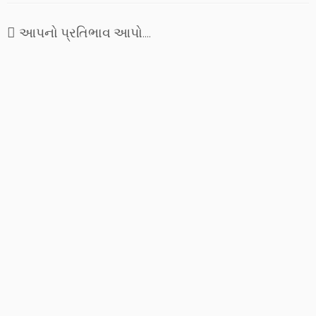
આપનો પ્રતિભાવ આપો....