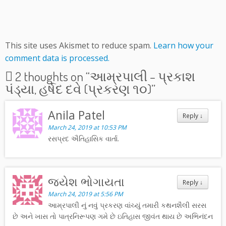
This site uses Akismet to reduce spam.
Learn how your
comment data is processed.
2 thoughts on “
આમ્રપાલી – પ્રકાશ
પંડ્યા, હર્ષદ દવે (પ્રકરણ ૧૦)
”
Anila Patel
Reply
↓
March 24, 2019 at 10:53 PM
રસપ્રદ ઐતિહાસિક વાર્તા.
જયેશ ભોગાયતા
Reply
↓
March 24, 2019 at 5:56 PM
આમ્રપાલી નું નવું પ્રકરણ વાંચ્યું તમારી કથનશૈલી સરસ
છે અને ખાસ તો પાત્રનિરૂપણ ગમે છે ઇતિહાસ જીવંત થાય છે અભિનંદન