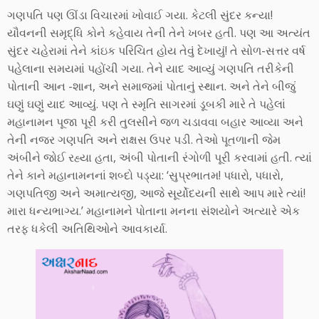
ગણપતિ પણ ઊંડા વિચારમાં ખોવાઈ ગયા. કેટલી સુંદર કન્યા!
યૌવનની સમૃદ્ધિ કોને કહેવાય તેની તેને ખબર હતી. પણ આ અત્યંત
સુંદર ચહેરામાં તેને કાંઇક પરિચિત હોય તેવું દેખાયું! તે સોળ-સત્તર વર્ષ
પહેલાના સમયમાં પહોંચી ગયા. તેને યાદ આવ્યું ગણપતિ તરીકેની
પોતાની આન -શાન, અને સમાજમાં પોતાનું સ્થાન. અને તેને બીજું
ઘણું ઘણું યાદ આવ્યું. પણ તે સ્મૃતિ સાગરમાં ડૂબકી મારે તે પહેલાં
મહાનામન પૂજા પૂરી કરી તુલસીને જળ ચડાવવા બહાર આવ્યા અને
તેની નજર ગણપતિ અને રાક્ષસ ઉપર પડી. તેઓ પૂતળાની જેમ
અંબીને જોઈ રહ્યા હતા, અંબી પોતાની રંગોળી પૂરી કરવામાં હતી. ત્યાં
તેને કાને મહાનામનનાં શબ્દો પડ્યા: ‘સુપ્રભાતમ! પધારો, પધારો,
ગણપતિજી અને અમાત્યજી, આજે સૂર્યોદયની સાથે આપ મારે ત્યાં!
મારા ધન્યભાગ્ય.’ મહાનામને પોતાના મનના સંશયોને અત્યારે એક
તરફ ધકેલી અતિથિઓને આવકાર્યા.