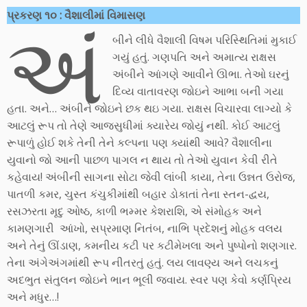
અં
પ્રકરણ ૧૦ : વૈશાલીમાં વિમાસણ
બીને લીધે વૈશાલી વિષમ પરિસ્થિતિમાં મુકાઈ
ગયું હતું. ગણપતિ અને અમાત્ય રાક્ષસ
અંબીને આંગણે આવીને ઊભા. તેઓ ઘરનું
દિવ્ય વાતાવરણ જોઇને આભા બની ગયા
હતા. અને… અંબીને જોઇને છક થઇ ગયા. રાક્ષસ વિચારવા લાગ્યો કે
આટલું રૂપ તો તેણે આજસુધીમાં ક્યારેય જોયું નથી. કોઈ આટલું
રૂપાળું હોઈ શકે તેની તેને કલ્પના પણ ક્યાંથી આવે? વૈશાલીના
યુવાનો જો આની પાછળ પાગલ ન થાય તો તેઓ યુવાન કેવી રીતે
કહેવાય! અંબીની સાગના સોટા જેવી લાંબી કાયા, તેના ઉન્નત ઉરોજ,
પાતળી કમર, ચુસ્ત કંચુકીમાંથી બહાર ડોકાતાં તેના સ્તન-દ્વય,
રસઝરતા મૃદુ ઓષ્ઠ, કાળી ભમ્મર કેશરાશિ, એ સંમોહક અને
કામણગારી આંખો, સપ્રમાણ નિતંબ, નાભિ પ્રદેશનું મોહક વલય
અને તેનું ઊંડાણ, કમનીય કટી પર કટીમેખલા અને પુષ્પોનો શણગાર.
તેના અંગેઅંગમાંથી રૂપ નીતરતું હતું. લય લાવણ્ય અને લચકનું
અદભુત સંતુલન જોઇને ભાન ભૂલી જવાય. સ્વર પણ કેવો કર્ણપ્રિય
અને મધુર…!