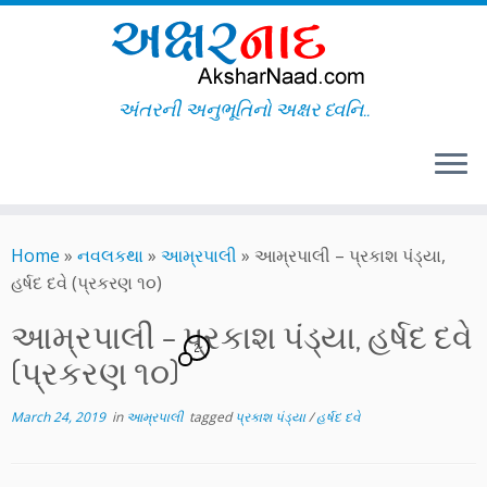
અંતરની અનુભૂતિનો અક્ષર ધ્વનિ..
Skip
to
Home
»
નવલકથા
»
આમ્રપાલી
»
આમ્રપાલી – પ્રકાશ પંડ્યા,
content
હર્ષદ દવે (પ્રકરણ ૧૦)
આમ્રપાલી – પ્રકાશ પંડ્યા, હર્ષદ દવે
2
(પ્રકરણ ૧૦)
March 24, 2019
in
આમ્રપાલી
tagged
પ્રકાશ પંડ્યા
/
હર્ષદ દવે