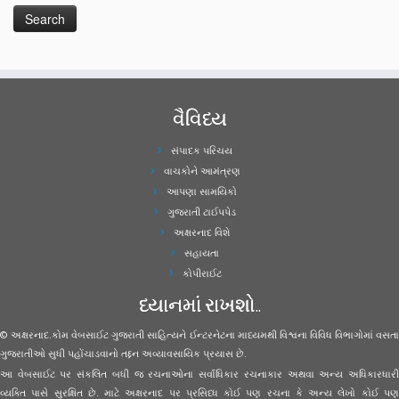
વૈવિધ્ય
સંપાદક પરિચય
વાચકોને આમંત્રણ
આપણા સામયિકો
ગુજરાતી ટાઈપપેડ
અક્ષરનાદ વિશે
સહાયતા
કોપીરાઈટ
ધ્યાનમાં રાખશો..
© અક્ષરનાદ.કોમ વેબસાઈટ ગુજરાતી સાહિત્યને ઈન્ટરનેટના માધ્યમથી વિશ્વના વિવિધ વિભાગોમાં વસતા
ગુજરાતીઓ સુધી પહોંચાડવાનો તદ્દન અવ્યાવસાયિક પ્રયાસ છે.
આ વેબસાઈટ પર સંકલિત બધી જ રચનાઓના સર્વાધિકાર રચનાકાર અથવા અન્ય અધિકારધારી
વ્યક્તિ પાસે સુરક્ષિત છે. માટે અક્ષરનાદ પર પ્રસિધ્ધ કોઈ પણ રચના કે અન્ય લેખો કોઈ પણ