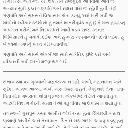
તે ગમે ત્યાં આવ-જા કરી શકે, તેને રાજમુદ્રા આપવામાં આવે જે
અત્યાર સુધી ફક્ત ગણપતિ અને રાક્ષસ પાસે જ રહેતી હતી. તેણે
ગણપતિ અને રાક્ષસને વિશ્વાસમાં લેતા કહ્યું, ‘તમે મારી બધી જ
માંગોનો સ્વીકાર કરશો તો હું તમને ખાતરીપૂર્વક કહું છું કે મારું હડહડતું
અપમાન કરીને, મને નિરપરાધને આવી કડક સજા કરનાર
બિંબિસારને હું બતાવી દઈશ અને હું મારા અપમાનનો બદલો લઈશ, હું
બે વર્ષમાં મગધનું પતન કરી બતાવીશ.’
ગણપતિ અને રાક્ષસે એકબીજા સામે સાંકેતિક દૃષ્ટિ કરી અને
વર્ષકારની બધી શરતો મંજૂર થઇ ગઈ.
સંથાગારમાં પગ મૂકવાની પણ જગ્યા ન રહી. અંબી, મહાનામન અને
સુદેશા આગળ આવ્યા. અંબી અસમંજસમાં હતી કે શું થશે. તેના માતા-
પિતા થોડા ગભરાતા, થોડા ધ્રૂજતા એકબીજાને ટેકો આપતા હતા.
આટલી વિશાળ મેદની સમક્ષ તેઓ પહલીવાર જ ઉપસ્થિત થયા હતા.
નગરજનો ગુસપુસ કરતા અંબીને જોઈ રહ્યા હતા. લિચ્છવી કાયદા
પ્રમાણે અંબીને અને તેના માતા-પિતાને સંથાગારમાં આવવું પડ્યું હતું.
સભામાં ચારે તરફ ‘અંબી મારી છે’, ‘તેણે મને વચન આપ્યું છે’, ‘તે મારી