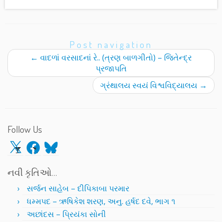
Post navigation
←
વાદળાં વરસાદનાં રે.. (ત્રણ બાળગીતો) – જિતેન્દ્ર
પ્રજાપતિ
ગ્રંથાલય સ્વયં વિશ્વવિદ્યાલય
→
Follow Us
X
Facebook
Bluesky
નવી કૃતિઓ…
સર્જન સાહેબ – દીપિકાબા પરમાર
ધમ્મપદ – ઋષિકેશ શરણ, અનુ. હર્ષદ દવે, ભાગ ૧
અછાંદસ – પ્રિયંકા સોની