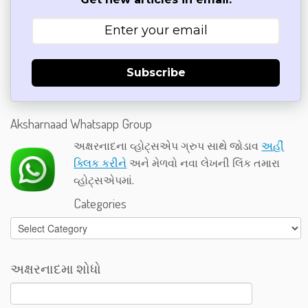
Subscribe
Aksharnaad Whatsapp Group
અક્ષરનાદના વ્હોટ્સએપ ગ્રુપ સાથે જોડાવ
અહીં
ક્લિક કરીને
અને મેળવો નવા લેખની લિંક તમારા
વ્હોટ્સએપમાં.
Categories
Categories
અક્ષરનાદમા શોધો