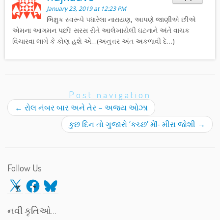
January 23, 2019 at 12:23 PM
ભિક્ષુક સ્વરૂપે પધારેલા નારાયણ, આપણે જાણીએ છીએ
એમના આગમન પછી! સરસ રીતે આલેખાયેલી ઘટનાને અંતે વાચક
વિચારવા લાગે કે કોણ હશે એ…(અનુત્તર અંત અકળાવી દે…)
Post navigation
←
રોલ નંબર બાર અને તેર – અજય ઓઝા
કુછ દિન તો ગુજારો ‘કચ્છ’ મેં!- મીરા જોશી
→
Follow Us
X
Facebook
Bluesky
નવી કૃતિઓ…