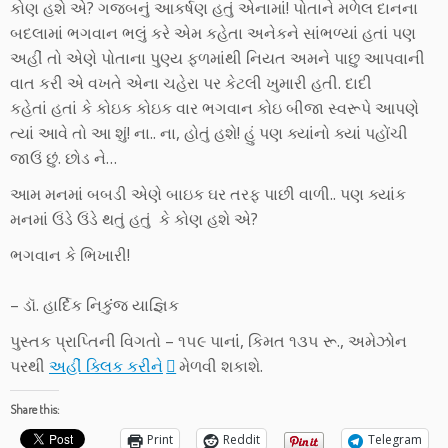
કોણ હશે એ? ગજબનું આકર્ષણ હતું એનામાં! પોતાને મળેલ દાનના
બદલામાં ભગવાન ભલું કરે એમ કહેતા અનેકને સાંભળ્યાં હતાં પણ
અહીં તો એણે પોતાના પુણ્ય ફળમાંથી નિયત અમને પાછુ આપવાની
વાત કરી એ વખતે એના ચહેરા પર કેટલી ખુમારી હતી. દાદી
કહેતાં હતાં કે કોઇક કોઇક વાર ભગવાન કોઇ બીજા સ્વરૂપે આપણે
ત્યાં આવે તો આ શું! ના.. ના, હોતું હશે! હું પણ ક્યાંનો ક્યાં પહોંચી
જાઉં છું. છોડ ને…
આમ મનમાં બબડી એણે બાઇક ઘર તરફ પાછી વાળી.. પણ ક્યાંક
મનમાં ઉંડે ઉંડે થતું હતું કે કોણ હશે એ?
ભગવાન કે ભિખારી!
– ડૉ. હાર્દિક નિકુંંજ યાજ્ઞિક
પુસ્તક પ્રાપ્તિની વિગતો – ૧૫૯ પાનાંં, કિમત ૧૩૫ રૂ., અમેઝોન
પરથી
અહીં ક્લિક કરીને
મેળવી શકાશે.
Share this:
Print
Reddit
Telegram