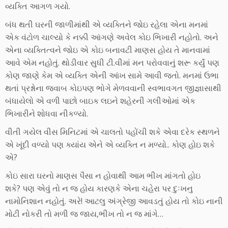
વ્યક્તિ આગળ ગયો.
બંધ થતી ઘરની જાળીમાંથી એ વ્યક્તિને જોઇ રહેલા એના મનમાં
એક વંટોળ ચાલ્યો કે નક્કી આંગણે અવેલ કોઇ ભિખારી નહોતો. અને
એના વ્યક્તિત્વને જોઇ એ કોઇ બનાવટી માણસ હોય તે માનવામાં
આવે એમ નહોતું. થોડીવાર સુધી ટી.વીમાં મન પરોવવાનું શરૂ કર્યું પણ
કોણ જાણે કેમ એ વ્યક્તિ એની આંખ સામે આવી જતો. મનમાં ઉભા
થતાં પ્રશ્નોના જવાબ કોઇપણ ભોગે મેળવવાની સ્વભાવગત જીજ્ઞાસાથી
બંધાયેલો એ વળી પાછો બાઇક લઇને શહેરની ગલીઓમાં એક
ભિખારીને શોધવા નીકળ્યો.
વીતી ગયેલ વીસ મિનિટમાં એ ચાલતો પહોંચી શકે એવા દરેક સ્થળને
એ ખૂંદી વળ્યો પણ ક્યાંય એને એ વ્યક્તિ ન મળ્યો.. કોણ હોઇ શકે
એ?
કોઇ સારા ઘરનો માણસ પૈસા ન હોવાથી આમ ભીખ માંગતો હોઇ
શકે? પણ એવું તો ન જ હોય કારણકે એના ચહેરા પર દુઃખનુ
નામોનિશાન નહોતું. અરે! આટલુ અંગ્રેજી આવડતું હોય તો કોઇ નાની
મોટી નોકરી તો મળી જ જાય,ભીખ તો ન જ માંગે…