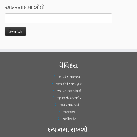
અક્ષરનાદમા શોધો
વૈવિધ્ય
સંપાદક પરિચય
વાચકોને આમંત્રણ
આપણા સામયિકો
ગુજરાતી ટાઈપપેડ
અક્ષરનાદ વિશે
સહાયતા
કોપીરાઈટ
ધ્યાનમાં રાખશો..