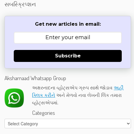
સબસ્ક્રિપ્શન
Get new articles in email:
Subscribe
Aksharnaad Whatsapp Group
અક્ષરનાદના વ્હોટ્સએપ ગ્રુપ સાથે જોડાવ
અહીં
ક્લિક કરીને
અને મેળવો નવા લેખની લિંક તમારા
વ્હોટ્સએપમાં.
Categories
Categories