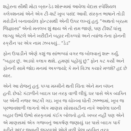
શહેરના સૌથી મોટા બ્રાન્ડેડ શૉરૂમમાં આવેલા વેદાસ સ્પેશિયલ
કલેક્શનમાં એને એક ટી-શર્ટ ખુબ પસંંદ આવી. સંસ્કૃત ભાષાને તોડી
મરોડીને બનાવાયેલ ફોન્ટસથી એની ઉપર લખ્યું હતું. “અથતો બ્રહ્મ
જિજ્ઞાસા” એનો મતલબ શું થાય એ તો રામ જાણે, પણ ટીશર્ટ ધાંસુ
લાગ્યુ એટલે એને ખરીદીને બહાર નીકળ્યો અને ત્યાંજ તેના ફોનની
સ્ક્રીન પર એક નામ ઝબક્યું… “ડેડ”
ફોન ઉપાડીને એણે કશું જ સાંભળ્યાં વગર જ બોલવાનું શરૂ કર્યું,
“બહાર છું.. અડધો કલાક થશે.. હમણાં પહોંચું છું.” ફોન કટ કર્યો અને
ફોનની સામે જોઇ મનમાં અકળાયો; કે મને વિઝા કયારે મળશે? હદ છે
યાર..
એને આ રોજનું હતું. પપ્પા મમ્મીને થતી ચિંતા એને મન બંધન
હતી. છેવટે કંટાળીને બાઇક ઘર તરફ વાળી લીધું. ઘર પાસે એક વ્યક્તિ
પર એની નજર અટકી ગઇ. ખૂબ જ ચોખ્ખા ધોતી ઝભ્ભામાં, ખૂબ જ
પ્રભાવશાળી લાગતો એક માણસ સોસાયટીના નાકે આવેલા ઘરની
બહાર ઉભો ઉભો સંસ્કૃતમાં કંઈક બોલતો હતો. ખબર નહીં પણ એને
એ માણસમાં એક ગજબનું આકર્ષણ જણાયું. ઘર પાસે બાઇક પાર્ક
કરીને અંદર જવાની જગ્યાએ એણે વળી પેલા વ્યક્તિ તરફ