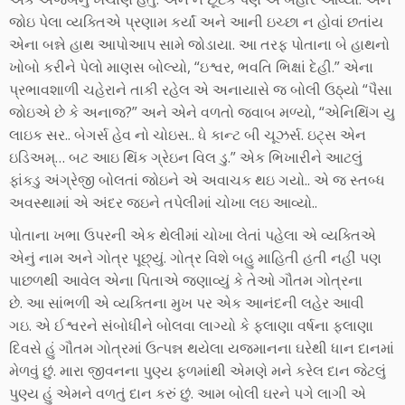
જોઇ પેલા વ્યક્તિએ પ્રણામ કર્યાં અને આની ઇચ્છા ન હોવાં છતાંય
એના બન્ને હાથ આપોઆપ સામે જોડાયા. આ તરફ પોતાના બે હાથનો
ખોબો કરીને પેલો માણસ બોલ્યો, “ઇશ્વર, ભવતિ ભિક્ષાં દેહી.” એના
પ્રભાવશાળી ચહેરાને તાકી રહેલ એ અનાયાસે જ બોલી ઉઠ્યો “પૈસા
જોઇએ છે કે અનાજ?” અને એને વળતો જવાબ મળ્યો, “એનિથિંગ યુ
લાઇક સર.. બેગર્સ હેવ નો ચોઇસ.. ધે કાન્ટ બી ચૂઝર્સ. ઇટ્સ એન
ઇડિઅમ્… બટ આઇ થિંક ગ્રેઇન વિલ ડુ.” એક ભિખારીને આટલું
ફાંકડુ અંગ્રેજી બોલતાં જોઇને એ અવાચક થઇ ગયો.. એ જ સ્તબ્ધ
અવસ્થામાં એ અંદર જઇને તપેલીમાં ચોખા લઇ આવ્યો..
પોતાના ખભા ઉપરની એક થેલીમાં ચોખા લેતાં પહેલા એ વ્યક્તિએ
એનું નામ અને ગોત્ર પૂછ્યું. ગોત્ર વિશે બહુ માહિતી હતી નહીં પણ
પાછળથી આવેલ એના પિતાએ જણાવ્યું કે તેઓ ગૌતમ ગોત્રના
છે. આ સાંભળી એ વ્યક્તિના મુખ પર એક આનંદની લહેર આવી
ગઇ. એ ઈશ્વરને સંબોધીને બોલવા લાગ્યો કે ફલાણા વર્ષના ફલાણા
દિવસે હું ગૌતમ ગોત્રમાં ઉત્પન્ન થયેલા યજમાનના ઘરેથી ધાન દાનમાં
મેળવું છું. મારા જીવનના પુણ્ય ફળમાંથી એમણે મને કરેલ દાન જેટલું
પુણ્ય હું એમને વળતું દાન કરું છું. આમ બોલી ઘરને પગે લાગી એ