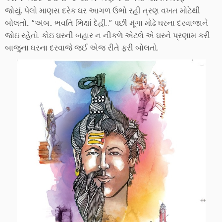
જોયું. પેલો માણસ દરેક ઘર આગળ ઉભો રહી ત્રણ વખત મોટેથી
બોલતો.. “અંબ.. ભવતિ ભિક્ષાં દેહી..” પછી મૂંગા મોઢે ઘરના દરવાજાને
જોઇ રહેતો. કોઇ ઘરની બહાર ન નીકળે એટલે એ ઘરને પ્રણામ કરી
બાજુના ઘરના દરવાજે જઈ એજ રીતે ફરી બોલતો.