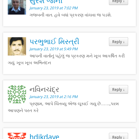
સુરેશ જાની
Reply
↓
January 23, 2019 at 7:02 PM
ગજબની વાત. હવે બધાં પ્રકરણ વાંચવા જ પડશે.
પરભુભાઈ મિસ્ત્રી
Reply
↓
January 23, 2019 at 5:49 PM
આપની વાર્તાનું પહેલું જ પ્રકરણ મને ખૂબ આકર્ષિત કરી
ગયું. ખૂબ ખૂબ અભિનંદન
નવિનચંદ્ર
Reply
↓
January 23, 2019 at 2:16 PM
પ્રણામ, આપે ચિંતવ્યુ એજ ચૂકાઈ ગયુ છે……..,પરમ
આપણને પરત કરે
hdjkdave
Reply
↓