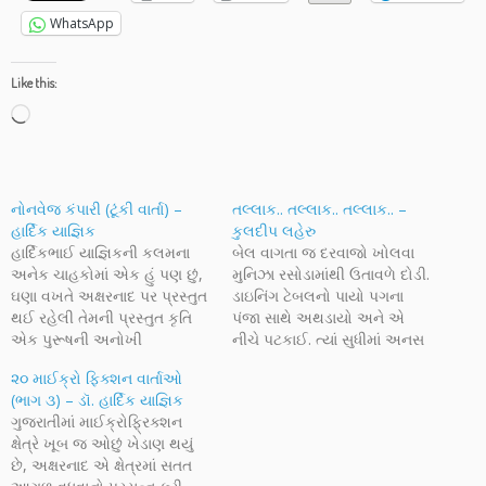
WhatsApp
Like this:
Loading…
નોનવેજ કંપારી (ટૂંકી વાર્તા) –
તલ્લાક.. તલ્લાક.. તલ્લાક.. –
હાર્દિક યાજ્ઞિક
કુલદીપ લહેરુ
હાર્દિકભાઈ યાજ્ઞિકની કલમના
બેલ વાગતા જ દરવાજો ખોલવા
અનેક ચાહકોમાં એક હું પણ છું,
મુનિઝા રસોડામાંથી ઉતાવળે દોડી.
ઘણા વખતે અક્ષરનાદ પર પ્રસ્તુત
ડાઇનિંગ ટેબલનો પાયો પગના
થઈ રહેલી તેમની પ્રસ્તુત કૃતિ
પંજા સાથે અથડાયો અને એ
એક પુરૂષની અનોખી
નીચે પટકાઈ. ત્યાં સુધીમાં અનસ
અસમંજસને દર્શાવે છે, આમ તો
વીસેક વખત બેલ વગાડી ચૂક્યો
૨૦ માઈક્રો ફિક્શન વાર્તાઓ
આ વાર્તા કોઈ સસ્પેન્સ સ્ટોરી
હતો. ધીમે-ધીમે દુ:ખાવા સાથે એ
(ભાગ ૩) – ડૉ. હાર્દિક યાજ્ઞિક
નથી, પરંતુ વાચકને વાર્તાના અંતે
ઉભી થઈ અને દરવાજો ખોલ્યો.
ગુજરાતીમાં માઈક્રોફ્રિક્શન
એવો જ કાંઈક અહેસાસ જરૂર
એને હતું કે આજે અનસ રોજની
ક્ષેત્રે ખૂબ જ ઓછું ખેડાણ થયું
થશે.... અને છતાંય જાતિ
જેમ નહીં વર્તે. દુકાનનો થાક
છે, અક્ષરનાદ એ ક્ષેત્રમાં સતત
આધારીત ભિન્નતા ધરાવતા
અને…