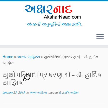
અંતરની અનુભૂતિનો અક્ષર ધ્વનિ..
Skip
to
Home
»
અન્ય સાહિત્ય
»
યુથોપનિષદ (પ્રકરણ ૧) – ડૉ. હાર્દિક
content
યાજ્ઞિક
યુથોપનિષદ (પ્રકરણ ૧) – ડૉ. હાર્દિક
5
યાજ્ઞિક
January 23, 2019
in
અન્ય સાહિત્ય
tagged
ડૉ. હાર્દિક યાજ્ઞિક