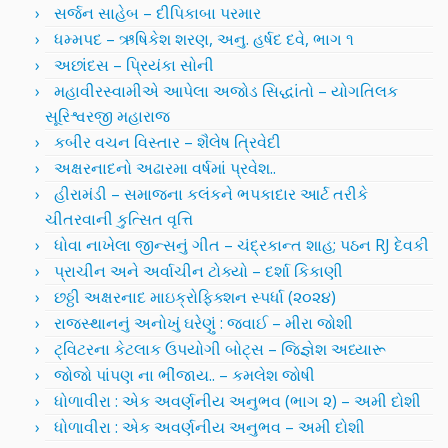
સર્જન સાહેબ – દીપિકાબા પરમાર
ધમ્મપદ – ઋષિકેશ શરણ, અનુ. હર્ષદ દવે, ભાગ ૧
અછાંદસ – પ્રિયંકા સોની
મહાવીરસ્વામીએ આપેલા અજોડ સિદ્ધાંતો – યોગતિલક
સૂરિશ્વરજી મહારાજ
કબીર વચન વિસ્તાર – શૈલેષ ત્રિવેદી
અક્ષરનાદનો અઢારમા વર્ષમાં પ્રવેશ..
હીરામંડી – સમાજના કલંકને ભપકાદાર આર્ટ તરીકે
ચીતરવાની કુત્સિત વૃત્તિ
ધોવા નાખેલા જીન્સનું ગીત – ચંદ્રકાન્ત શાહ; પઠન RJ દેવકી
પ્રાચીન અને અર્વાચીન ટોક્યો – દર્શા કિકાણી
છઠ્ઠી અક્ષરનાદ માઇક્રોફિક્શન સ્પર્ધા (૨૦૨૪)
રાજસ્થાનનું અનોખું ઘરેણું : જવાઈ – મીરા જોશી
ટ્વિટરના કેટલાક ઉપયોગી બોટ્સ – જિજ્ઞેશ અધ્યારૂ
જોજો પાંપણ ના ભીંજાય.. – કમલેશ જોષી
ધોળાવીરા : એક અવર્ણનીય અનુભવ (ભાગ ૨) – અમી દોશી
ધોળાવીરા : એક અવર્ણનીય અનુભવ – અમી દોશી