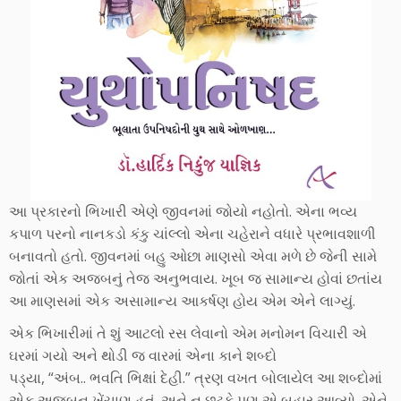
આ પ્રકારનો ભિખારી એણે જીવનમાં જોયો નહોતો. એના ભવ્ય
કપાળ પરનો નાનકડો કંકુ ચાંલ્લો એના ચહેરાને વધારે પ્રભાવશાળી
બનાવતો હતો. જીવનમાં બહુ ઓછા માણસો એવા મળે છે જેની સામે
જોતાં એક અજબનું તેજ અનુભવાય. ખૂબ જ સામાન્ય હોવાં છતાંય
આ માણસમાં એક અસામાન્ય આકર્ષણ હોય એમ એને લાગ્યું.
એક ભિખારીમાં તે શું આટલો રસ લેવાનો એમ મનોમન વિચારી એ
ઘરમાં ગયો અને થોડી જ વારમાં એના કાને શબ્દો
પડ્યા, “અંબ.. ભવતિ ભિક્ષાં દેહી.” ત્રણ વખત બોલાયેલ આ શબ્દોમાં
એક અજબનુ ખેંચાણ હતું. અને ન છૂટકે પણ એ બહાર આવ્યો. એને