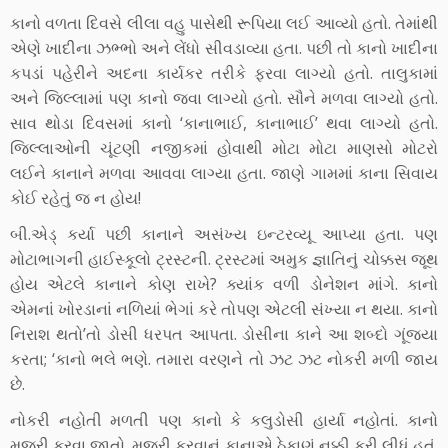
કાનો વળતા દિવસે લીલા વહુ પાસેથી રૂપિયા લઈ આવ્યો હતો. તેમાંથી
એણે ખાદીના ઝભ્ભો અને લેંધો સીવડાવ્યા હતા. પછી તો કાનો ખાદીના
કપડાં પહેરીને અદના કાર્યકર તરીકે ફરવા લાગ્યો હતો. તાલુકામાં
અને જિલ્લામાં પણ કાનો જવા લાગ્યો હતો. સૌને મળવા લાગ્યો હતો.
સાવ થોડા દિવસમાં કાનો ‘કાનાભાઈ, કાનાભાઈ’ થવા લાગ્યો હતો.
જિલ્લાઓની ચૂંટણી નજીકમાં હોવાથી મોટા મોટા માણસો મોટરો
લઈને કાનાને મળવા આવવા લાગ્યા હતા. જાણે ગામમાં કાના સિવાય
કોઈ રહેતું જ ન હોય!
બી.એડ્ કર્યા પછી કાનાને અસંખ્ય ઇન્ટરવ્યૂ આપ્યા હતા. પણ
મોટાભાગની હાઈસ્કૂલો ટ્રસ્ટની. ટ્રસ્ટમાં અમુક જ્ઞાતિનું ચોક્કસ જૂથ
હોય એટલે કાનાને કોણ રાખે? ક્યાંક વળી ડોનેશન માંગે. કાનો
એમનાં ખોરડાનાં નળિયાં ભેગાં કરે તોપણ એટલી સંખ્યા ન થયા. કાનો
નિરાશ થતો’તો ડોસી ધરપત આપતા. ડોસીના કાને આ શબ્દો ગૂંજ્યા
કરતા; ‘કાનો ભલે ભણે. તમારા વરણને તો ઝટ ઝટ નોકરી મળી જાય
છે.
નોકરી નહોતી મળતી પણ કાનો કે કલુડોસી હાર્યા નહોતાં. કાનો
મજૂરી કરવા જાતો. મજૂરી કરવાનું કાનાએ ઠેકાણું નક્કી કરી લીધું હતું.