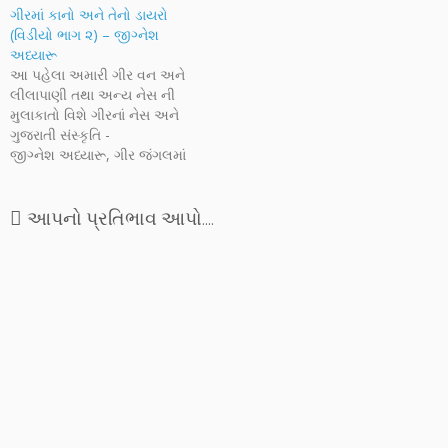
ડૂબેલો જનપ્રવાહ એક બીજા
ગીરમાં કાનો અને તેનો ડાયરો
ઘરને, એક મહત્વની હસ્તીને તો
(વિડીયો ભાગ ૨) – જીગ્નેશ
જાણે ભૂલી જ જાય છે! સમસ્ત
અધ્યારૂ
વિશ્વ જ્યારે કૃષ્ણ-જન્મ
આ પહેલા અમારી ગીર વન અને
મનાવવામાં ચક્ચૂર હોય છે ત્યારે
લીલાપાણી તથા અન્ય નેસ ની
તેને જન્મ આપનારી જનેતા,…
મુલાકાતો વિશે ગીરનાં નેસ અને
ગુજરાતી સંસ્કૃતિ -
જીગ્નેશ અધ્યારૂ, ગીર જંગલમાં
એક રવિવાર (ફોટોગ્રાફ્સ) -
Jignesh Adhyaru , વગેરે પોસ્ટ
અંતર્ગત લખ્યું હતું. પરંતુ જેટલો
આપનો પ્રતિભાવ આપો....
પ્રતિભાવ "કાના" ના ડાયરાને
મળ્યો છે એ જોઈને હૈયુ ખરેખર
આનંદથી ભરાઈ જાય છે. અમે…