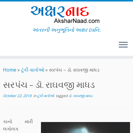
અંતરની અનુભૂતિનો અક્ષર ધ્વનિ..
Skip
to
Home
»
ટૂંકી વાર્તાઓ
»
સરપંંચ – ડૉ. રાઘવજી માધડ
content
સરપંંચ – ડૉ. રાઘવજી માધડ
October 22, 2018
in
ટૂંકી વાર્તાઓ
tagged
ડૉ. રાઘવજી માધડ
કાનો મારી
લગોલગ