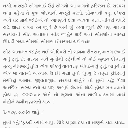
નથી. કારણકે સોમાભાઈ ઉર્ફ સોમલો આ ગામનો હરિજન છે. સરપંચ
થયા પહેલા તે કૂવા ખોદવાની મજૂરી કરતો. સોમલાની વહુ, છોકરાં
અને ઘર સામે જોઈએ તો આપણને દયા આવવા કરતાં ચીતરી વધારે
ચઢે. થાય કે આ કેમ જીવે છે અને શું કરવા જીવે છે? પણ ગામના
સરપંચની સીટ અનામત સીટ જાહેર થઈ અને સોમલાંના ભાગ્ય
ઊઘડી ગયા. સોમલો, સોમાભાઈ સરપંચ થઈ ગયો!
સીટ અનામત જાહેર થઈ એ દિવસે તો ગામમાં રીતસનું માતમ છવાઈ
ગયું હતું. દરબારગઢ અને મુખીની ડહેલીએ તો કોઈ જુવાન દીકરાનું
મૃત્યુ નીપજ્યું હોય એવા શોકનું વાતવરણ બંધાઈગયું હતું. બાપુને તો
એક જ વાતનો બકવાસ ઉપડી ગયો હતો; ‘હાળું ઇં તણ્ય ફદિયાનું
મેરતિયું અમારા જીવતાજીવ સરપંચ થાહે!?’ તો મુખી કહે; ‘પેલા
અરજિન સભ્ય રે’તો ય પણ અંગૂઠો લેવાનો થોડો હોય! બતાવવાનો
હોય. હા, જમણવાર એને નો ભૂલતા. એના થાળી-વાટકામાં બાર્ય
બેહીને જમીન હાલતો થાય…’
‘ઇં વરણ સરપંચ થાહે…’
મુખી કહે; ‘ફર્ક્ય કરોમાં બાપુ . ઊટે કાઢ્યા ઢેકા તો માણસે કાઢા કાઠા…