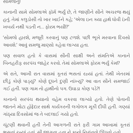
સોમલાનું!
કાનાની સામે સોમલાએ ફૉર્મ ભર્યું છે, તે જાણીને સૌને અચરજ થયું
હતું. તેમાં કલુડોસી તો ખાર ખાઈને કહે; ‘એલા ઇન ક્યા હાથે ધોવી ઇંની
ખબર્ય નથી પડતી ન… ફોરમ ભર્યો!?’
‘સોમલો હારશે, મજૂરી કરવાનું પણ ટળશે. પછી ભૂખે મરવાના દિવસો
આવશે.’ આવું સમજુ માણ્સો કહેવા લાગ્યા હતા.
પણ સવાલ હતો કે વાસમાં સૌની સાક્ષી અને સંમતિએ કાનાને
બિનહરીફ સરપંચ જાહેર કરવો. તેમાં સોમલાએ ફોરમ ભર્યું કેમ!?
એ રાતે, આખી રાત વાસમાં કૂતરાં ભસતાં રહ્યાં હતાં. તેથી ખેતરમાં
છીંડું કોણે પાડ્યું? કોણે દૂધને દુણી નાંખ્યું? આ વાત સૌને સમજાઈ
ગઈ હતી. પણ ગામ તો હાથીનો પગ. ઉઘાડા કોણ પડે?!
કાનાનો સરપંચ થયાનો વહેમ વકરવા લાગ્યો હતો. તેણે પોતાની
જાતને મોટા હોદ્દેદાર સાથે કાર્યકરની લગોલગ મૂકી દીધી હતી. ગણ્યાં
ગાંઠ્યા દિવસોમાં જ તે બદલાઈ ગયો હતો.
ચૂંટણી થવાની હતી તેની આગળની રાતે ફરી ગામ આખામાં કૂતરાં
ભસતાં રહ્યાં હતાં. સૌ જાગતા હતા ને કાનો નિરાંતવો ઊંઘતો હતો.