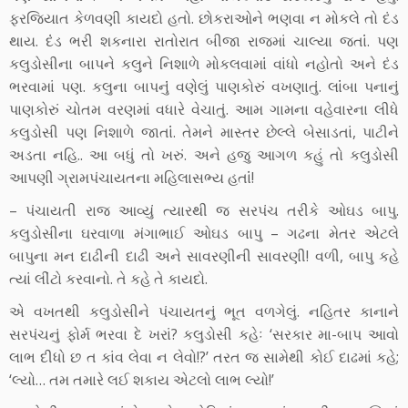
ફરજિયાત કેળવણી કાયદો હતો. છોકરાઓને ભણવા ન મોકલે તો દંડ
થાય. દંંડ ભરી શકનારા રાતોરાત બીજા રાજમાં ચાલ્યા જતાંં. પણ
કલુડોસીના બાપને કલુને નિશાળે મોકલવામાંં વાંધો નહોતો અને દંડ
ભરવામાં પણ. કલુના બાપનુંં વણેલું પાણકોરું વખણાતું. લાંંબા પનાનું
પાણકોરું ચોતમ વરણમાં વધારે વેચાતું. આમ ગામના વહેવારના લીધે
કલુડોસી પણ નિશાળે જાતાંં. તેમને માસ્તર છેલ્લે બેસાડતાં, પાટીને
અડતા નહિ.. આ બધું તો ખરું. અને હજુ આગળ કહું તો કલુડોસી
આપણી ગ્રામપંચાયતના મહિલાસભ્ય હતાંં!
– પંચાયતી રાજ આવ્યું ત્યારથી જ સરપંચ તરીકે ઓઘડ બાપુ.
કલુડોસીના ઘરવાળા મંગાભાઈ ઓઘડ બાપુ – ગઢના મેતર એટલે
બાપુના મન દાઢીની દાઢી અને સાવરણીની સાવરણી! વળી, બાપુ કહે
ત્યાં લીંટો કરવાનો. તે કહે તે કાયદો.
એ વખતથી કલુડોસીને પંચાયતનું ભૂત વળગેલું. નહિતર કાનાને
સરપંચનું ફોર્મ ભરવા દે ખરાં? કલુડોસી કહેઃ ‘સરકાર મા-બાપ આવો
લાભ દીધો છ ત કાંવ લેવા ન લેવો!?’ તરત જ સામેથી કોઈ દાઢમાં કહે;
‘લ્યો… તમ તમારે લઈ શકાય એટલો લાભ લ્યો!’