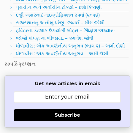
પ્રાચીન અને અર્વાચીન ટોક્યો – દર્શા કિકાણી
છઠ્ઠી અક્ષરનાદ માઇક્રોફિક્શન સ્પર્ધા (૨૦૨૪)
રાજસ્થાનનું અનોખું ઘરેણું : જવાઈ – મીરા જોશી
ટ્વિટરના કેટલાક ઉપયોગી બોટ્સ – જિજ્ઞેશ અધ્યારૂ
જોજો પાંપણ ના ભીંજાય.. – કમલેશ જોષી
ધોળાવીરા : એક અવર્ણનીય અનુભવ (ભાગ ૨) – અમી દોશી
ધોળાવીરા : એક અવર્ણનીય અનુભવ – અમી દોશી
સબસ્ક્રિપ્શન
Get new articles in email:
Subscribe