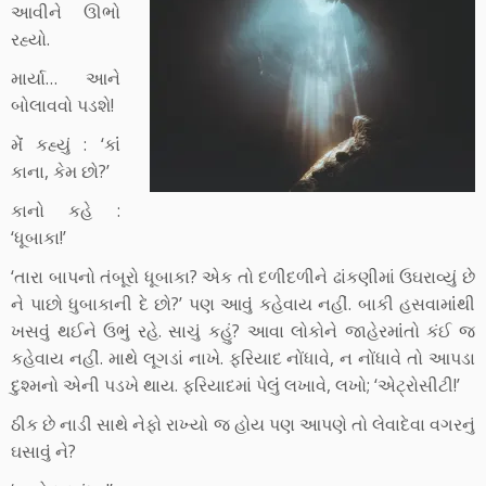
આવીને ઊભો
રહ્યો.
માર્યા… આને
બોલાવવો પડશે!
મેંં કહ્યું : ‘કાંં
કાના, કેમ છો?’
કાનો કહે :
‘ધૂબાકા!’
‘તારા બાપનો તંબૂરો ધૂબાકા? એક તો દળીદળીને ઢાંકણીમાં ઉઘરાવ્યું છે
ને પાછો ધુબાકાની દે છો?’ પણ આવુંં કહેવાય નહીં. બાકી હસવામાંંથી
ખસવુંં થઈને ઉભુંં રહે. સાચું કહું? આવા લોકોને જાહેરમાંંતો કંઈ જ
કહેવાય નહીં. માથે લૂગડાં નાખે. ફરિયાદ નોંધાવે, ન નોંધાવે તો આપડા
દુશ્મનો એની પડખે થાય. ફરિયાદમાં પેલુંં લખાવે, લખો; ‘એટ્રોસીટી!’
ઠીક છે નાડી સાથે નેફો રાખ્યો જ હોય પણ આપણે તો લેવાદેવા વગરનું
ઘસાવુંં ને?