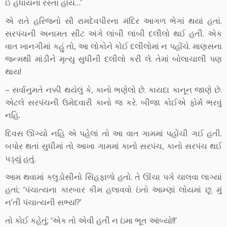
ઈ હંધાયના રસ્તા હોય…’
એ રાતે હરિજનો સૌ રામદેવપીરના મંદિર આગળ ભેગાં થયાં હતાં.
સરપંચની અનામત સીટ અંગે લાંબી લાંબી દલીલો થઈ હતી. એક
વાત ખાનગીમાં કહું તો, આ લોકોને કોઈ દલીલોમાં ન પહોંચે. માણસના
જન્મથી માંડીને મૃત્યુ સુધીની દલીલો કરી લે. તેમાં બોલાચાલી પણ
થાય!
– સર્વાનુમતે નક્કી થયેલું કે, કાનો ભણેલો છે. કાયદા કાનૂન જાણે છે.
એટલે સરપંચની ઉમેદવારી કાનો જ કરે. બીજા કોઈએ ફોર્મ ભરવું
નહિ.
દિવસ ઊગ્યો નહિ એ પહેલાં તો આ વાત ગામમાં પહોંચી ગઈ હતી.
બપોર થતાં સુધીમાં તો આખા ગામમાં કાનો સરપંચ, કાનો સરપંચ થઈ
પડ્યું હતું.
આમ થવામાં કલુડોસીનો સિંહફાળો હતો. તે ઊંચા પગે ચાલવા લાગ્યાં
હતાં; ‘પંચાત્યના કારબાર કીમ હલાવવો ઇંતો આમ્ણાં લોયમાં છૂ. મું
ન’તી પંચાત્યની સભ્ય!?’
તો કોઈ કહેતું; ‘એક તો એવી હતી ન ઇંમા ભૂત આંબ્યો!!’