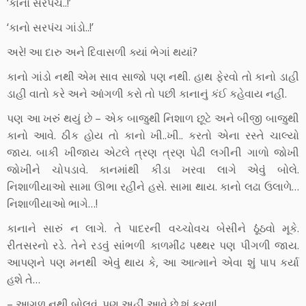
‘કાનો સરપંચ..!’
‘કાનો સરપંચ ગાંડો..!’
અરે! આ દારુ અને દિવાસળી ક્યાં ભેગાં થયાં?
કાનો ગાંડો નથી એમ સાવ સાજો પણ નથી. હાથ ફેરવો તો કાનો ડાહી
ડાહી વાતો કરે અને આંંગળી કરો તો પછી કાનાનું કંઈ કહેવાય નહીં.
પણ આ ખરુંં થયું છે – એક બાજુથી નિશાળ છૂટે અને બીજી બાજુથી
કાનો આવે. ઠીક હોય તો કાનો ખી..ખી.. કરતો એના રસ્તે ચાલ્યો
જાય. બાકી ખીજાય એટલે ત્રણ ત્રણ પેઢી લગીની ગાળો જોખી
જોખીને ચોપડાવે. કાનમાંથી કીડા ખરવા લાગે એવુંં બોલે.
નિશાળીયાઓ સામા ઊભા રહીને હસે. સામા થાય. કાનો લઢા ઉલાળે…
નિશાળીયાઓ ભાગે…!
કાનાને સારું ન લાગે. તે પાદરની વચ્ચોવચ બેસીને ઠૂંંઠવો મૂકે.
રીતસરનો રડે. તેને રડવુંં સાંંભળી કાળમીંઢ પથ્થર પણ પીગળી જાય.
આપણને પણ મનથી એવુંં થાય કે, આ આત્માને એવા શુંં પાપ કર્યા
હશે તે…
– આગળ નથી બોલવું. પણ અહીંં આવે છે શું કરવા!