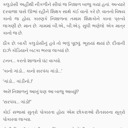
કલુડોસી અહીંથી નીકળીને સીધાં જ નિશાળ બાજુ ગયાં હતાં. અત્યારે
દરવાજા પાસે ઊભાં રહીને શિક્ષક સાથે કંઈ વાતો કરે છે. વાતનો વિષય
કાનો જ હોય. કારણકે નિશાળના તમામ શિક્ષકોને કાના પ્રત્યે
લાગણી છે. માન છે. ગામમાં બી.એ., બી.એડ્. સુધી ભણેલો એક માત્ર
કાનો જ છે.
ઠીક છે. બાકી કલુડોસીનું હવે તો ભલું પૂછવું. ભૂરાયાં થયાં છે. દીવાની
દાઝે કોડિયાને બટકા ભરવા લાગ્યાં છે.
ટનન… કરતો શાળાનો ઘંટ વાગ્યો.
‘કાનો ગાંડો… કાનો સરપંચ ગાંડો…’
‘ગાંડો… ગાંડીનો..!’
અરે! નિશાળનું આખું ધણ આ બાજુ આવ્યું!?
‘સરપંચ… ગાંડો!”
કોઈ સભામાં સુત્રો પોકારતા હોય એમ છોકરાઓ રીતસરના સૂત્રો
પોકારવા લાગ્યા.