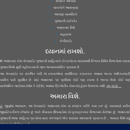
સંપાદક પરિચય
વાચકોને આમંત્રણ
આપણા સામયિકો
ગુજરાતી ટાઈપપેડ
અક્ષરનાદ વિશે
સહાયતા
કોપીરાઈટ
ધ્યાનમાં રાખશો..
© અક્ષરનાદ.કોમ વેબસાઈટ ગુજરાતી સાહિત્યને ઈન્ટરનેટના માધ્યમથી વિશ્વના વિવિધ વિભાગોમાં વસતા
ગુજરાતીઓ સુધી પહોંચાડવાનો તદ્દન અવ્યાવસાયિક પ્રયાસ છે.
આ વેબસાઈટ પર સંકલિત બધી જ રચનાઓના સર્વાધિકાર રચનાકાર અથવા અન્ય અધિકારધારી
વ્યક્તિ પાસે સુરક્ષિત છે. માટે અક્ષરનાદ પર પ્રસિધ્ધ કોઈ પણ રચના કે અન્ય લેખો કોઈ પણ
સાર્વજનિક લાઈસંસ (જેમ કે GFDL અથવા ક્રિએટીવ કોમન્સ) હેઠળ ઉપલબ્ધ નથી.
વધુ વાંચો ...
અમારા વિશે..
હું, જીજ્ઞેશ અધ્યારૂ, આ વેબસાઈટ અક્ષરનાદ.કોમ ના સંપાદક તરીકે કામ કરૂં છું. વ્યવસાયે મરીન
જીયોટેકનીકલ ઈજનેર છું અને પીપાવાવ શિપયાર્ડમાં ઈન્ફ્રાસ્ટ્રક્ચર વિભાગમાં મેનેજર છું. અક્ષરનાદ
ગુજરાતી ભાષા સાહિત્ય પ્રત્યેના મારા વળગણને એક માધ્યમ આપવાનો પ્રયત્ન છે... અમારા વિશે વધુ
વાંચવા
અહીં ક્લિક કરો...