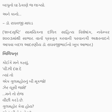
બાપુનો ઘા ઠેકાણે જ લાગ્યો.
અને કાનો…
– ડૉ. રાઘવજી માધડ
(‘શબ્દસૃષ્ટિ’ સામયિકના દલિત સાહિત્ય વિશેષાંક, નવેમ્બર
૨૦૦૩માંથી સાભાર. વાર્તા પ્રસ્તુત કરવાની પરવાનગી અક્ષરનાદને
આપવા બદલ આદરણીય ડૉ. રાઘવજીભાઈનો ખૂબ આભાર.)
બિલિપત્ર
કોઈકે મને કહ્યું,
‘વીંઝી દંશ દે
ત્યાં તો
એક ગુલમહોરનું બી મૂકજો!
ઝેર ચૂસી જશે!’
…મને તો રોજ
વીંછી કરડે છે.
ગુલમહોર કેવા હોય?