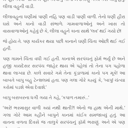
લીલા વહુની વાડી.
લીલાવહુના ધણીમાં પાણી નહિ પણ વાડી પાણી વાળી. તેનો ધણી હીરા
ઘસે અને કાનો વાડી સંભાળે. ગામવાળાઓનું અને ખાસ તો
વાસવાળાઓનું કહેવું છે કે, લીલા વહુને કાના સાથે ‘લવ’ થઈ ગયો છે!
જે હોય તે. પણ કાર્યકર થયા પછી કાનાને ઘણી ચિંતા ઓછી થઈ ગઈ
હતી.
પણ ગામને ચિંતા વધી ગઈ હતી. કાનાએ સરપંચનું ફોર્મ ભર્યું છે અને
હજી કાયદેસર સરપંચ જાહેર થાય એ પહેલાં તો તેના પગ પહોળા
થાવા લાગ્યા છે. કાલે સવારે ગમે તેના કૂંડાળામાં કાનો પગ મૂકે! આ
બાબતે બાપુ બહુ ટેન્શલમાં હતા. પણ ગલા ગોરે કહ્યું કે, ‘બાપુ! ચંત્યા
કરોમાં પડશે એવા દેવાશે.’
બાપુ બરાબરના ધગી ગયા તે કહે, ‘કપાળ તમારું…’
‘અરે! ભસ્માસુર વાળી ક્યાં નથી થાતી?! એનો જ હાથ એની માથે..’
ગલા ગોરે આમ કહીને બાપુને કાનમાં કાંઈક સમજાવ્યું હતું. આ
વાતના વળતા દિવસે જ તાલુકે સરપંચનું ફૉર્મ ભરાણું. અને એ પણ