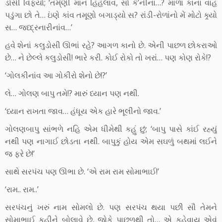
ડોસી વિફર્યા; ‘તમ્ંણી માન હિંહલાવ, સો કે’નીના…? માળા કાના વાંહ
પડુંગા છો તે… ઇંણે કાંવ તમૂણો બગાડ્યો સ? રાંડી-રોળાંનો મેં મોટો ક્ર્યો
સ… જધ્દ્રનારીનાંવ…’
હવે શેનાં કલુડોસી ઊભાં રહે? આગળ કાનો છે. એની પાછળ છોકરાઓ
છે… ને છેલ્લે કલુડોસી! ભારે કરી. કોઈ રોકો તો ખરાં… પણ કોણ રોકે!?
‘ગોલકીનાંવ આ ગોકીરો શેનો છે!?’
લે… ગોલણ બાપુ તમે!? મારું ધ્યાન પણ નથી.
‘ધ્યાન રાખતા જાવ… હંધૂય એક હારે ભૂલીનો જાવ.’
ગોલણબાપુ સાંભળે નહિ એમ ધીમેથી કહું છું; ‘બાપુ પાસે કાંઈ રહ્યું
નથી પણ નાગાઈ છોડતા નથી. બાપુકું હોય એમ સઘળું બથમાં લઈને
જ ફરે છે!’
સાથે સરપંચ પણ ઊભા છે. ‘એ રામ રામ સોમાભાઈ!’
‘રામ.. રામ..’
સરપંચનું ખરું નામ સોમલો છે. પણ સરપંચ થયા પછી સૌ તેમને
સોમાભાઈ કહીને બોલાવે છે. જોકે પાછળથી તો… એ કહેવાય એવું