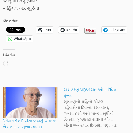
એનું બી કેવું હોય?
– હિંમત ખાટસૂરિયા
Share this:
Print
Reddit
Telegram
WhatsApp
Like this:
Loading…
ચાર કૃષ્ણ પદ્યરચનાઓ – દેવિકા
ધ્રુવ
શ્રાવણનો મહિનો એટલે
તહેવારોના દિવસો. રક્ષાબંધન,
જન્માષ્ટમી અને પારણા સુધીનો
ઉત્સવ, કૃષ્ણમય થવાના ભીના
“ટીડા જોશી” યંગક્લબનું એકાંકી;
ભીના અનરાધાર દિવસો.. પણ 'નંદ
લેખક – બાબુભાઇ વ્યાસ
ઘેર આનંદ ભયો’ના નારાઓમાં