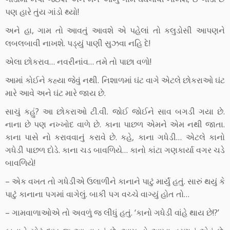
પણ હારે તુંય ગાંડો થ્યો!
અને હા, ગામ તો આવતું આવશે એ પહેલાં તો કલુડોસી આપણને
લબલબાવી નાખશે. પડ્યું પાણી સુઝવા નહિ દે!
એલા છોકરાવ… નવરીનાંવ… તમે તો પાછા વળો!
આમાં કોઈને કહ્યા જેવું નથી. નિશાળમાં ઘંટ વાગે એટલે છોકરાઓ ઘંટ
મારે આવે અને ઘંટ મારે જાય છે.
સાચું કહું? આ છોકરાઓ ટી.વી. જોઈ જોઈને સાવ બગડી ગયા છે.
નાના છે પણ નખ્ખોદ વાળે છે. કાના પાછળ એમને એમ નથી જાતા.
કાના પાસે નો કરાવવાનું કરાવે છે. કહે, કાના ગધેડી… એટલે કાનો
ગધેડી પાછળ દોડે. કાના ચડ બાવળિયે… કાનો કાંટા ગણકાર્યા વગર ચડે
બાવળિયે!
– એક વખત તો ગધેડીએ ઉલાળીને કાનાને પાટું માર્યું હતું. સારું થયું કે
પાટુંં કાનાના પગમાં વાગેલું. બાકી પગ વચ્ચે વાગ્યું હોત તો…
– ગામવાળાઓએ તો અવળું જ લીધું હતું. ‘કાનો ગધેડી વાંહે થાય છે!?’