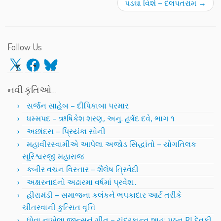
પડઘા વિશે – દલપતરામ
→
Follow Us
X
Facebook
Bluesky
નવી કૃતિઓ…
સર્જન સાહેબ – દીપિકાબા પરમાર
ધમ્મપદ – ઋષિકેશ શરણ, અનુ. હર્ષદ દવે, ભાગ ૧
અછાંદસ – પ્રિયંકા સોની
મહાવીરસ્વામીએ આપેલા અજોડ સિદ્ધાંતો – યોગતિલક
સૂરિશ્વરજી મહારાજ
કબીર વચન વિસ્તાર – શૈલેષ ત્રિવેદી
અક્ષરનાદનો અઢારમા વર્ષમાં પ્રવેશ..
હીરામંડી – સમાજના કલંકને ભપકાદાર આર્ટ તરીકે
ચીતરવાની કુત્સિત વૃત્તિ
ધોવા નાખેલા જીન્સનું ગીત – ચંદ્રકાન્ત શાહ; પઠન RJ દેવકી