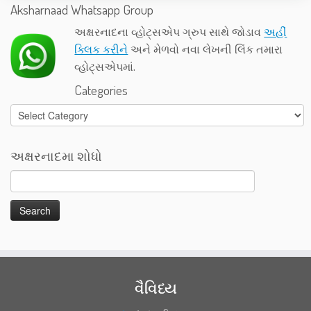
Aksharnaad Whatsapp Group
અક્ષરનાદના વ્હોટ્સએપ ગ્રુપ સાથે જોડાવ
અહીં
ક્લિક કરીને
અને મેળવો નવા લેખની લિંક તમારા
વ્હોટ્સએપમાં.
Categories
Categories
અક્ષરનાદમા શોધો
વૈવિધ્ય