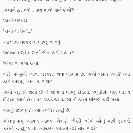
કાનાને હરાવ્યો… પણ કાનો માને શેનો?!
‘કાનો સરપંચ…’
‘કાનો ગાંડીનો…’
આ લાવ-લશ્કર તો બાજુ આવ્યું.
પાદરમાં ઘણાં માણસો ભેગા થઈ ગયા છે.
‘એલા ભાગજે કાના…’
ચારે બાજુથી આવા પડકારા થવા લાગ્યા છે. કાનો જાય ક્યાં!? ત્યાં
કોઈ બોલ્યું; ‘કાના થાંભલો!’
કાનો ભૂરાયો થયો છે. તે થાંભલા બાજુ દોડ્યો. કલુડોસી પણ પાછળ
દોડ્યા..આને તેના પગ પકડે એ પહેલા તો કાનો થાંભલે ચઢી ગયો.
આખું પાદર ફાટી આંખે જોઈ રહ્યું છે.
ગોલણબાપુ આગલ આવ્યા. તેમણે ઝીણી આંખે જોયું પછી હાકલો
કરીને કહ્યું; ‘કાના… વાયરને અડતો નંઈ મારા ભાઈ!’