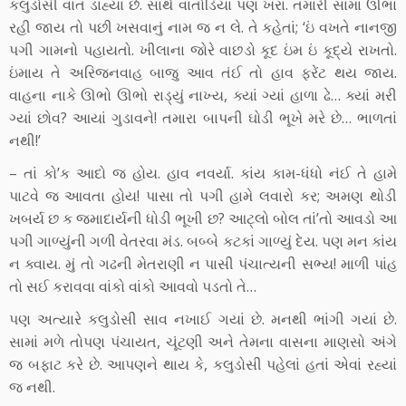
કલુડોસી વાત ડાહ્યાં છે. સાથે વાતોડિયાં પણ ખરાં. તમારી સામા ઊભાં
રહી જાય તો પછી ખસવાનું નામ જ ન લે. તે કહેતાં; ‘ઇં વખતે નાનજી
પગી ગામનો પહાયતો. ખીલાના જોરે વાછડો કૂદ ઇંમ ઇં કૂદ્યે રાખતો.
ઇંમાય તે અરિજનવાહ બાજુ આવ તંઈ તો હાવ ફરેંટ થય જાય.
વાહના નાકે ઊભો ઊભો રાડ્યું નાખ્ય, ક્યાં ગ્યાં હાળા ઢે… ક્યાં મરી
ગ્યાં છોવ? આયાં ગુડાવને! તમારા બાપની ઘોડી ભૂખે મરે છે… ભાળતાં
નથી!’
– તાં કો’ક આદો જ હોય. હાવ નવર્યા. કાંય કામ-ધંધો નંઈ તે હામે
પાટવે જ આવતા હોય! પાસા તો પગી હામે લવારો કર; અમણ થોડી
ખબર્ય છ ક જમાદાર્યની ધોડી ભૂખી છ? આટ્લો બોલ તાં’તો આવડો આ
પગી ગાળ્યુંની ગળી વેતરવા મંડ. બબ્બે કટકાં ગાળ્યું દેય. પણ મન કાંય
ન ક્વાય. મું તો ગઢની મેતરાણી ન પાસી પંચાત્યની સભ્ય! માળી પાંહ
તો સઈ કરાવવા વાંકો વાંકો આવવો પડતો તે…
પણ અત્યારે કલુડોસી સાવ નખાઈ ગયાં છે. મનથી ભાંગી ગયાં છે.
સામાં મળે તોપણ પંચાયત, ચૂંટણી અને તેમના વાસના માણસો અંગે
જ બફાટ કરે છે. આપણને થાય કે, કલુડોસી પહેલાં હતાં એવાં રહ્યાં
જ નથી.