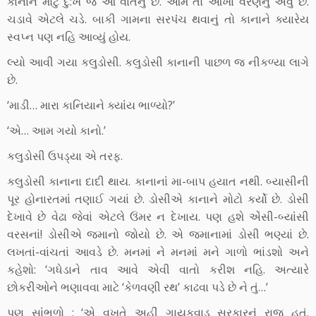
કાનાને મોટું દુ:ખ જ આ વાતનું છે. આમ તો આખા વરણનું એવું છે.
ચડાવે એટલે ચડે. બાકી ગામના સરપંંચ થવાનું તો કાનાને ક્યારેય
સ્વપ્ન પણ નહિ આવ્યું હોય.
લ્યો આવી ગયા કલુડોસી. કલુડોસી કાનાની પાછળ જ નીકળ્યા લાગે
છે.
‘માડી… મારા કાનિયાને ક્યાંંય ભાળ્યો?’
‘એ… આમ ગયો કાનો.’
કલુડોસી ઉપડ્યા એ તરફ.
કલુડોસી કાનાના દાદી થાય. કાનાનાંં મા-બાપ હયાત નથી. બ્યાસીની
પૂર હોનારતમાંં તણાઈ ગયાં છે. ડોસીએ કાનાને મોટો કર્યો છે. ડોસી
દેખાવે છે વેઢા જેવાં એટલે ઉંમર ન દેખાય. પણ હશે એંસી-બ્યાંંસી
વરસનાં! ડોસીએ જમાનો જોયો છે. એ જમાનામાં ડોસી ભણ્યાં છે.
લખતાં-વાંચતાં આવડે છે. મનમાં ને મનમાંં મને ગાળો ભાંડશો અને
કહેશો: ‘ગધેડાને તાવ આવે એવી વાતો કરીશ નહિ. અત્યારે
છોકરીઓને ભણાવવા માટે ‘કેળવણી રથ’ કાઢવા પડે છે ને તું…’
પણ સાંંભળો : ‘એ વખતે અહીં ગાયકવાડ સરકારનુંં રાજ હતું.