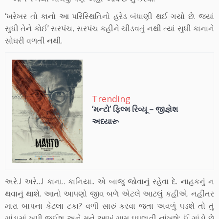
‘ખરેખર તો કાનો આ પરિસ્થિતિનો હરેડ બંધાણી થઈ ગયો છે. જ્યાં
સુધી તેને કોઈ’ સરપંંચ, સરપંચ કહીને ચીડવતું નથી ત્યાં સુધી કાનાને
સોઘરી વળતી નથી.
Trending
‘મન્ટો’ ફિલ્મ રિવ્યૂ – જીજ્ઞેશ
અધ્યારૂ
અરે..! અરે…! કાના.. કાનિયા.. એ બાજુ જોવાનું રહેવા દે. નાહકનુંં ન
થવાનું થાશે. આતો આપણો જીવ બળે એટલે આટલું કહીએ. નહીંતર
મારા બાપના કેટલા ટકા? વળી સારું કરવા જતા અવળું પડશે તો તું
ગાંડામાં ખપી જઈશ અને મને આખું ગામ ઘઘલાવી નાંખશે; ઈં ગાંડો છે