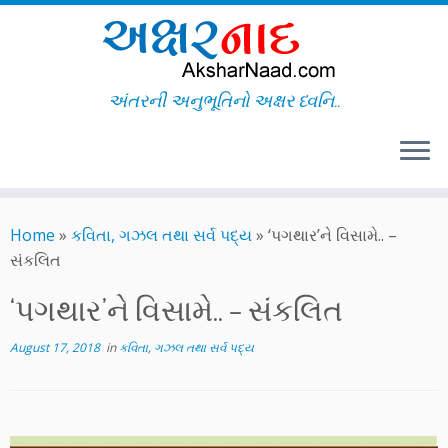
અંતરની અનુભૂતિનો અક્ષર ધ્વનિ..
Skip
to
Home
»
કવિતા, ગઝલ તથા સર્વ પદ્ય
»
‘પગથાર’ને વિસામે.. –
content
સંકલિત
‘પગથાર’ને વિસામે.. – સંકલિત
August 17, 2018
in
કવિતા, ગઝલ તથા સર્વ પદ્ય