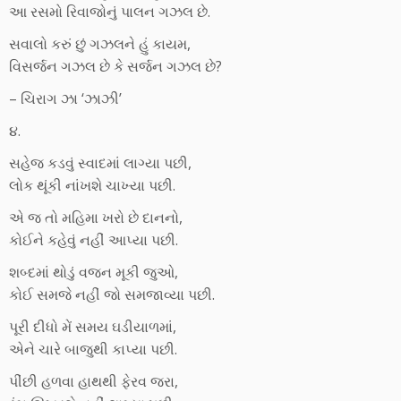
આ રસમો રિવાજોનું પાલન ગઝલ છે.
સવાલો કરું છું ગઝલને હું કાયમ,
વિસર્જન ગઝલ છે કે સર્જન ગઝલ છે?
– ચિરાગ ઝા ‘ઝાઝી’
૪.
સહેજ કડવું સ્વાદમાં લાગ્યા પછી,
લોક થૂંકી નાંખશે ચાખ્યા પછી.
એ જ તો મહિમા ખરો છે દાનનો,
કોઈને કહેવું નહીં આપ્યા પછી.
શબ્દમાં થોડું વજન મૂકી જુઓ,
કોઈ સમજે નહીં જો સમજાવ્યા પછી.
પૂરી દીધો મેં સમય ઘડીયાળમાં,
એને ચારે બાજુથી કાપ્યા પછી.
પીંછી હળવા હાથથી ફેરવ જરા,