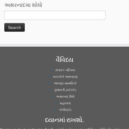
અક્ષરનાદમા શોધો
વૈવિધ્ય
સંપાદક પરિચય
વાચકોને આમંત્રણ
આપણા સામયિકો
ગુજરાતી ટાઈપપેડ
અક્ષરનાદ વિશે
સહાયતા
કોપીરાઈટ
ધ્યાનમાં રાખશો..