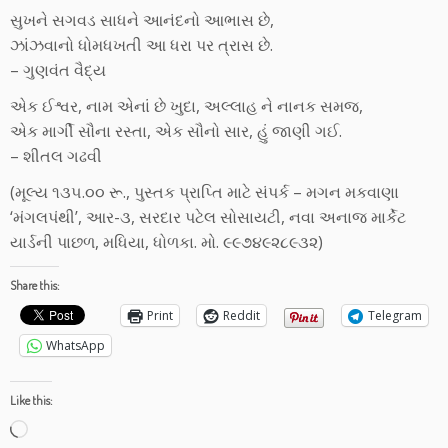
સુખને સગવડ સાધને આનંદનો આભાસ છે,
ઝાંઝવાનો ધોમધખતી આ ધરા પર ત્રાસ છે.
– ગુણવંત વૈદ્ય
એક ઈશ્વર, નામ એનાં છે ખુદા, અલ્લાહ ને નાનક સમજ,
એક માર્ગી સૌના રસ્તા, એક સૌનો સાર, હું જાણી ગઈ.
– શીતલ ગઢવી
(મૂલ્ય ૧૩૫.૦૦ રૂ., પુસ્તક પ્રાપ્તિ માટે સંપર્ક – મગન મકવાણા
‘મંગલપંથી’, આર-૩, સરદાર પટેલ સોસાયટી, નવા અનાજ માર્કેટ
યાર્ડની પાછળ, મધિયા, ધોળકા. મો. ૯૯૭૪૯૨૮૯૩૨)
Share this:
Print
Reddit
Telegram
WhatsApp
Like this:
Loading…