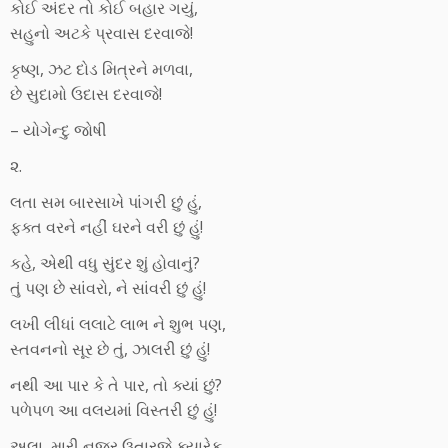
કોઈ અંદર તો કોઈ બહાર ગયું,
સહુનો અટકે પ્રવાસ દરવાજે!
કૃષ્ણ, ઝટ દોડ મિત્રને મળવા,
છે સુદામો ઉદાસ દરવાજે!
– યોગેન્દુ જોષી
૨.
લતા સમ બારસાખે પાંગરી છું હું,
ફક્ત વરને નહીં ઘરને વરી છું હું!
કહે, એથી વધુ સુંદર શું હોવાનું?
તું પણ છે સાંવરો, ને સાંવરી છું હું!
લખી લીધાં લલાટે લાભ ને શુભ પણ,
સ્તવનનો સૂર છે તું, ઝાલરી છું હું!
નથી આ પાર કે તે પાર, તો ક્યાં છું?
પળેપળ આ વલયમાં વિસ્તરી છું હું!
અલા, મારી નજર ઉતારજે ક્યારેક,