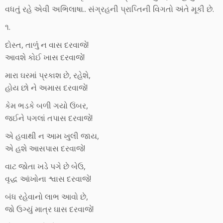
વધતું રહે એવી અભિલાષા.. સંગ્રહની પ્રાપ્તિની વિગતો અંતે મૂકી છે.
૧.
દોસ્ત, તાળુંં ન વાસ દરવાજે!
આવશે કોઈ ખાસ દરવાજે!
મારા ઘરમાં પ્રકાશ છે, રહેશે,
હોય છો ને અમાસ દરવાજે!
કેમ ભડકે બળી ગયો ઉંબર,
જઈને પગલાં તપાસ દરવાજે!
એ હવાથી ન આમ ખુલી જાય,
એ હશે આસપાસ દરવાજે!
વાટ જોતા ખડે પગે છે બેઉ,
વૃદ્ધ આંખોના શ્વાસ દરવાજે!
બંધ રહેવાનો લાભ આવો છે,
જો ઉગ્યું માત્ર ઘાસ દરવાજે!