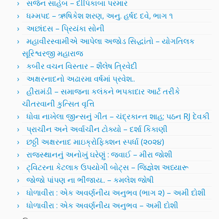
સર્જન સાહેબ – દીપિકાબા પરમાર
ધમ્મપદ – ઋષિકેશ શરણ, અનુ. હર્ષદ દવે, ભાગ ૧
અછાંદસ – પ્રિયંકા સોની
મહાવીરસ્વામીએ આપેલા અજોડ સિદ્ધાંતો – યોગતિલક
સૂરિશ્વરજી મહારાજ
કબીર વચન વિસ્તાર – શૈલેષ ત્રિવેદી
અક્ષરનાદનો અઢારમા વર્ષમાં પ્રવેશ..
હીરામંડી – સમાજના કલંકને ભપકાદાર આર્ટ તરીકે
ચીતરવાની કુત્સિત વૃત્તિ
ધોવા નાખેલા જીન્સનું ગીત – ચંદ્રકાન્ત શાહ; પઠન RJ દેવકી
પ્રાચીન અને અર્વાચીન ટોક્યો – દર્શા કિકાણી
છઠ્ઠી અક્ષરનાદ માઇક્રોફિક્શન સ્પર્ધા (૨૦૨૪)
રાજસ્થાનનું અનોખું ઘરેણું : જવાઈ – મીરા જોશી
ટ્વિટરના કેટલાક ઉપયોગી બોટ્સ – જિજ્ઞેશ અધ્યારૂ
જોજો પાંપણ ના ભીંજાય.. – કમલેશ જોષી
ધોળાવીરા : એક અવર્ણનીય અનુભવ (ભાગ ૨) – અમી દોશી
ધોળાવીરા : એક અવર્ણનીય અનુભવ – અમી દોશી