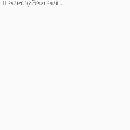
આપનો પ્રતિભાવ આપો....