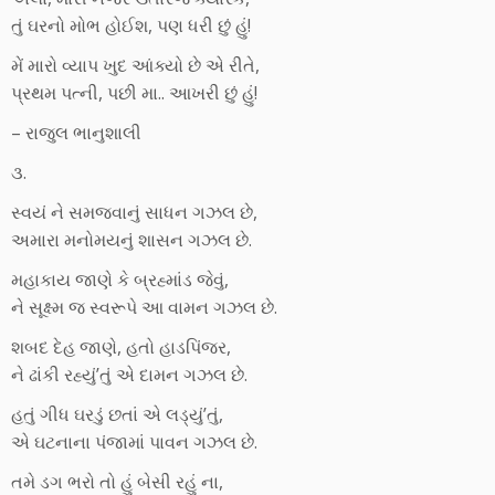
તું ઘરનો મોભ હોઈશ, પણ ધરી છું હું!
મેં મારો વ્યાપ ખુદ આંક્યો છે એ રીતે,
પ્રથમ પત્ની, પછી મા.. આખરી છું હું!
– રાજુલ ભાનુશાલી
૩.
સ્વયં ને સમજવાનું સાધન ગઝલ છે,
અમારા મનોમયનું શાસન ગઝલ છે.
મહાકાય જાણે કે બ્રહ્માંડ જેવું,
ને સૂક્ષ્મ જ સ્વરૂપે આ વામન ગઝલ છે.
શબદ દેહ જાણે, હતો હાડપિંજર,
ને ઢાંકી રહ્યું’તું એ દામન ગઝલ છે.
હતું ગીધ ઘરડું છતાં એ લડ્યું’તું,
એ ઘટનાના પંજામાં પાવન ગઝલ છે.
તમે ડગ ભરો તો હું બેસી રહું ના,