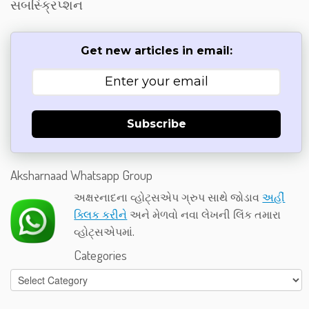
સબસ્ક્રિપ્શન
Get new articles in email:
Subscribe
Aksharnaad Whatsapp Group
અક્ષરનાદના વ્હોટ્સએપ ગ્રુપ સાથે જોડાવ
અહીં
ક્લિક કરીને
અને મેળવો નવા લેખની લિંક તમારા
વ્હોટ્સએપમાં.
Categories
Categories