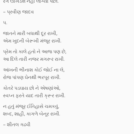
રંગ ઊખડશે નહીં લાગ્યા પછી.
– પ્રવીણ જાદવ
૫.
જાતને મારી બધાથી દૂર રાખી,
એમ ખુદની બેરૂખી મંજૂર રાખી.
પ્રેમ તો કાલે હતો ને આજ પણ છે,
આ દિલે તારી નજર મગરૂર રાખી.
આંખની ભીનાશ કોઈ જોઈ ના લે,
રોજ પાંપણ ઘેનથી ભરપૂર રાખી.
કોતરે પડઘાય છો ને એષણાંઓ,
સ્વપ્ન ફરતે યાદ તારી ક્રૂર રાખી.
ન હતું મંજૂર ઈતિહાસે ચમકવું,
શબ્દ, શાહી, કાગળે બેનૂર રાખી.
– શીતલ ગઢવી