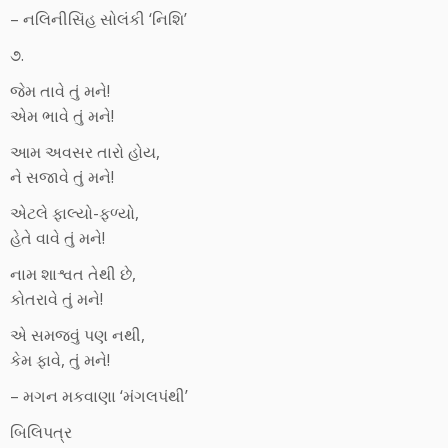
– નલિનીસિંહ સોલંકી ‘નિશિ’
૭.
જેમ તાવે તું મને!
એમ ભાવે તું મને!
આમ અવસર તારો હોય,
ને સજાવે તું મને!
એટલે ફાલ્યો-ફળ્યો,
હેતે વાવે તું મને!
નામ શાશ્વત તેથી છે,
કોતરાવે તું મને!
એ સમજવું પણ નથી,
કેમ ફાવે, તું મને!
– મગન મકવાણા ‘મંગલપંથી’
બિલિપત્ર