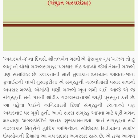
‘અક્ષરપર્વ-૨’ ના દિવસે, શીતલબેન ગઢવીએ ફેસબુક ગૃપ ‘ગઝલ તો હું
લખું’ નો ચોથો ગઝલસંગ્રહ ‘પગથાર’ ભેટ આપ્યો જેમાં તેમની ગઝલો
પણ સમાવિષ્ટ છે. કલકત્તાની મારી મુલાકાત દરમ્યાન આવતા-જતાં
ફ્લાઈટની લાંબી મુસાફરીમાં એ સંગ્રહની ગઝલોમાંથી પસાર થવાનો
અવસર મળ્યો. એમાંથી ઘણી ગઝલો ખૂબ ગમી ગઈ. આજે એ જ
સંગ્રહની મને ગમતી થોડીક ગઝલરચનાઓ અહીં પ્રસ્તુત કરી છે.
આ પહેલા ‘લઈને અગિયારમી દિશા’ સંગ્રહની રચનાઓ પણ
અક્ષરનાદ પર મૂકી હતી. આવો સરસ સંગ્રહ આપવા માટે શ્રી મગન
મકવાણા ‘મંગલપંથી’ને અનેક શુભકામનાઓ.. અને સંગ્રહના સર્વે
ગઝલકાર મિત્રોને હાર્દિક અભિનંદન. સોશિયલ મિડીયાના સાર્થક
ઉપયોગની દિશામાં આ ગૃપ સદાય અગ્રસર રહ્યું છે, એ હજુ આગળ