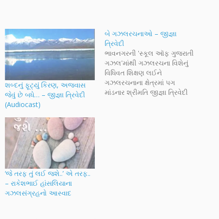
બે ગઝલરચનાઓ – જીજ્ઞા
ત્રિવેદી
ભાવનગરની 'સ્કૂલ ઑફ ગુજરાતી
ગઝલ'માંથી ગઝલરચના વિશેનું
વિધિવત શિક્ષણ લઈને
ગઝલરચનાના ક્ષેત્રમાં પગ
શબ્દનું ફૂટ્યું કિરણ, અજવાસ
માંડનાર શ્રીમતિ જીજ્ઞા ત્રિવેદી
જેવું છે બધે… – જીજ્ઞા ત્રિવેદી
પ્રથમ ગઝલસંગ્રહ "અર્થના
(Audiocast)
આકાશમાં" પછી હવે બીજો સુંદર
સંગ્રહ 'શુકન સાચવ્યાં છે' લઈને
ઉપસ્થિત થયાં છે. ટૂંક સમયમાં
એ સંગ્રહની ગઝલો તથા
સંગ્રહનો આસ્વાદ આપણે
માણીશું. આજે પ્રસ્તુત છે
જીજ્ઞાબેનની બે નવી તરોતાઝા…
‘જે તરફ તું લઈ જશે..’ એ તરફ..
– રાકેશભાઈ હાંસલિયાના
ગઝલસંગ્રહનો આસ્વાદ