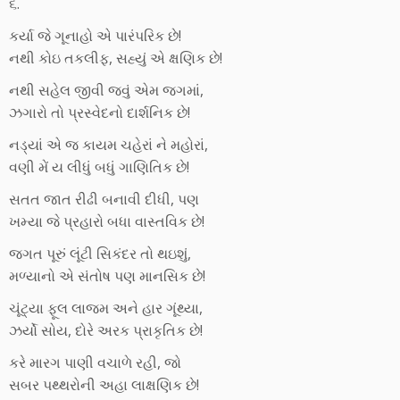
૬.
કર્યા જે ગૂનાહો એ પારંપરિક છે!
નથી કોઇ તકલીફ, સહ્યું એ ક્ષણિક છે!
નથી સહેલ જીવી જવું એમ જગમાં,
ઝગારો તો પ્રસ્વેદનો દાર્શનિક છે!
નડ્યાં એ જ કાયમ ચહેરાં ને મહોરાં,
વણી મેં ય લીધું બધું ગાણિતિક છે!
સતત જાત રીઢી બનાવી દીધી, પણ
ખમ્યા જે પ્રહારો બધા વાસ્તવિક છે!
જગત પૂરું લૂંટી સિકંદર તો થઇશું,
મળ્યાનો એ સંતોષ પણ માનસિક છે!
ચૂંટ્યા ફૂલ લાજમ અને હાર ગૂંથ્યા,
ઝર્યો સોય, દોરે અરક પ્રાકૃતિક છે!
કરે મારગ પાણી વચાળે રહી, જો
સબર પથ્થરોની અહા લાક્ષણિક છે!