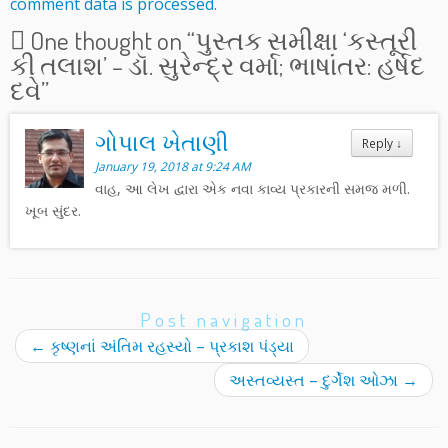
comment data is processed.
One thought on “
પુસ્તક સમીક્ષા ‘કસ્તૂરી
કી તલાશ’ – ડૉ. સુરેન્દ્ર વર્મા; ભાષાંતર: હર્ષદ
દવે
”
ગોપાલ ખેતાણી
Reply
↓
January 19, 2018 at 9:24 AM
વાહ, આ લેખ દ્વારા એક નવા કાવ્ય પ્રકારની સમજ મળી.
ખૂબ સુંદર.
Post navigation
←
કૃષ્ણનાં અંતિમ રહસ્યો – પ્રકાશ પંડ્યા
અસ્તવ્યસ્ત – દુર્ગેશ ઓઝા
→