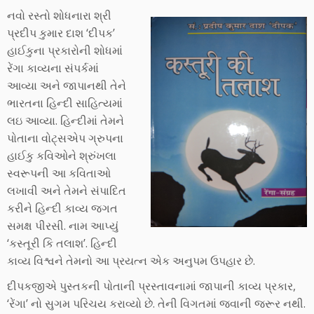
નવો રસ્તો શોધનારા શ્રી
પ્રદીપ કુમાર દાશ ‘દીપક’
હાઈકુના પ્રકારોની શોધમાં
રેંગા કાવ્યના સંપર્કમાં
આવ્યા અને જાપાનથી તેને
ભારતના હિન્દી સાહિત્યમાં
લઇ આવ્યા. હિન્દીમાં તેમને
પોતાના વોટ્સએપ ગ્રુપના
હાઈકુ કવિઓને શ્રુંખલા
સ્વરૂપની આ કવિતાઓ
લખાવી અને તેમને સંપાદિત
કરીને હિન્દી કાવ્ય જગત
સમક્ષ પીરસી. નામ આપ્યું
‘કસ્તૂરી કિ તલાશ’. હિન્દી
કાવ્ય વિશ્વને તેમનો આ પ્રયત્ન એક અનુપમ ઉપહાર છે.
દીપકજીએ પુસ્તકની પોતાની પ્રસ્તાવનામાં જાપાની કાવ્ય પ્રકાર,
‘રેંગા’ નો સુગમ પરિચય કરાવ્યો છે. તેની વિગતમાં જવાની જરૂર નથી.