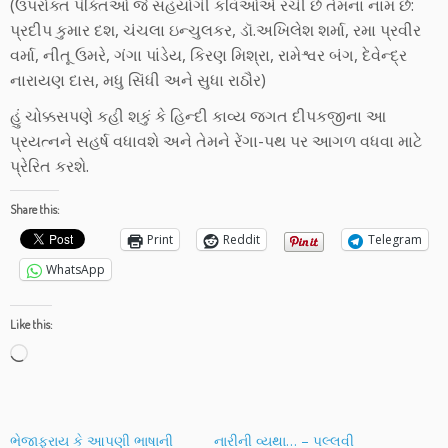
(ઉપરોક્ત પંક્તિઓ જે સહયોગી કવિઓએ રચી છે તેમના નામ છે:
પ્રદીપ કુમાર દશ, ચંચલા ઇન્ચુલકર, ડૉ.અખિલેશ શર્મા, રમા પ્રવીર
વર્મા, નીતૂ ઉમરે, ગંગા પાંડેય, કિરણ મિશ્રા, રામેશ્વર બંગ, દેવેન્દ્ર
નારાયણ દાસ, મધુ સિંધી અને સુધા રાઠૌર)
હું ચોક્કસપણે કહી શકું કે હિન્દી કાવ્ય જગત દીપકજીના આ
પ્રયત્નને સહર્ષ વધાવશે અને તેમને રેંગા-પથ પર આગળ વધવા માટે
પ્રેરિત કરશે.
Share this:
Print
Reddit
Telegram
WhatsApp
Like this:
Loading…
ભેજાફ્રાય કે આપણી ભાષાની
નારીની વ્યથા… – પલ્લવી