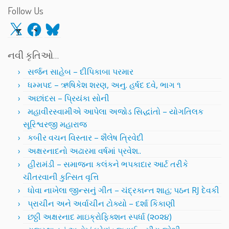
Follow Us
X
Facebook
Bluesky
નવી કૃતિઓ…
સર્જન સાહેબ – દીપિકાબા પરમાર
ધમ્મપદ – ઋષિકેશ શરણ, અનુ. હર્ષદ દવે, ભાગ ૧
અછાંદસ – પ્રિયંકા સોની
મહાવીરસ્વામીએ આપેલા અજોડ સિદ્ધાંતો – યોગતિલક
સૂરિશ્વરજી મહારાજ
કબીર વચન વિસ્તાર – શૈલેષ ત્રિવેદી
અક્ષરનાદનો અઢારમા વર્ષમાં પ્રવેશ..
હીરામંડી – સમાજના કલંકને ભપકાદાર આર્ટ તરીકે
ચીતરવાની કુત્સિત વૃત્તિ
ધોવા નાખેલા જીન્સનું ગીત – ચંદ્રકાન્ત શાહ; પઠન RJ દેવકી
પ્રાચીન અને અર્વાચીન ટોક્યો – દર્શા કિકાણી
છઠ્ઠી અક્ષરનાદ માઇક્રોફિક્શન સ્પર્ધા (૨૦૨૪)