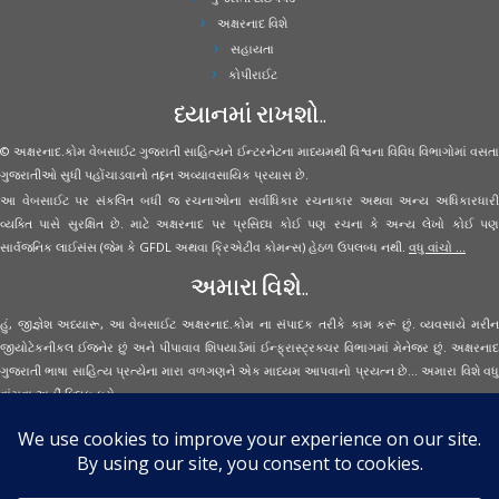
અક્ષરનાદ વિશે
સહાયતા
કોપીરાઈટ
ધ્યાનમાં રાખશો..
© અક્ષરનાદ.કોમ વેબસાઈટ ગુજરાતી સાહિત્યને ઈન્ટરનેટના માધ્યમથી વિશ્વના વિવિધ વિભાગોમાં વસતા
ગુજરાતીઓ સુધી પહોંચાડવાનો તદ્દન અવ્યાવસાયિક પ્રયાસ છે.
આ વેબસાઈટ પર સંકલિત બધી જ રચનાઓના સર્વાધિકાર રચનાકાર અથવા અન્ય અધિકારધારી
વ્યક્તિ પાસે સુરક્ષિત છે. માટે અક્ષરનાદ પર પ્રસિધ્ધ કોઈ પણ રચના કે અન્ય લેખો કોઈ પણ
સાર્વજનિક લાઈસંસ (જેમ કે GFDL અથવા ક્રિએટીવ કોમન્સ) હેઠળ ઉપલબ્ધ નથી.
વધુ વાંચો ...
અમારા વિશે..
હું, જીજ્ઞેશ અધ્યારૂ, આ વેબસાઈટ અક્ષરનાદ.કોમ ના સંપાદક તરીકે કામ કરૂં છું. વ્યવસાયે મરીન
જીયોટેકનીકલ ઈજનેર છું અને પીપાવાવ શિપયાર્ડમાં ઈન્ફ્રાસ્ટ્રક્ચર વિભાગમાં મેનેજર છું. અક્ષરનાદ
ગુજરાતી ભાષા સાહિત્ય પ્રત્યેના મારા વળગણને એક માધ્યમ આપવાનો પ્રયત્ન છે... અમારા વિશે વધુ
વાંચવા
અહીં ક્લિક કરો...
Secured Site Assurance