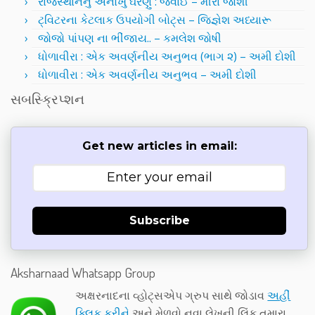
રાજસ્થાનનું અનોખું ઘરેણું : જવાઈ – મીરા જોશી
ટ્વિટરના કેટલાક ઉપયોગી બોટ્સ – જિજ્ઞેશ અધ્યારૂ
જોજો પાંપણ ના ભીંજાય.. – કમલેશ જોષી
ધોળાવીરા : એક અવર્ણનીય અનુભવ (ભાગ ૨) – અમી દોશી
ધોળાવીરા : એક અવર્ણનીય અનુભવ – અમી દોશી
સબસ્ક્રિપ્શન
Get new articles in email:
Subscribe
Aksharnaad Whatsapp Group
અક્ષરનાદના વ્હોટ્સએપ ગ્રુપ સાથે જોડાવ
અહીં
ક્લિક કરીને
અને મેળવો નવા લેખની લિંક તમારા