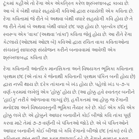
ટૂંકમાં કહીએ તો રેંગા એક એકત્રિત કરેલ શ્રુંખલાબદ્ધ કાવ્ય છે.
આ બે કે બેથી વધારે સહયોગી કવિઓ દ્વારા રચાયેલી એક કવિતા છે.
રેંગા કવિતામાં જે રીતે બે અથવા બેથી વધારે સહયોગી કવિ હોય છે તે
જ રીતે તેમાં બે અથવા બેથી વધારે છંદ પણ હોય છે. પ્રત્યેક છંદનું
સ્વરૂપ એક ‘વાકા’ (અથવા ‘તાંકા’) કવિતા જેવું હોય છે. આ રીતે રેંગા
કેટલાયે (ઓછામાં ઓછા બે) કવિઓ દ્વારા રચિત વાકા કવિતાઓના
સંચયનું સાધારણ સંયોજન કરીને બનાવવામાં આવેલી એક
શ્રુંખલાબદ્ધ કવિતા છે.
રેંગા કવિતાની આંતરિક માનસિકતા અને વિષયગત ભૂમિકા કવિતાના
પ્રથમ છંદ (એ તાંકા કે જેનાથી કવિતાની પ્રથમ પંકિત બની હોય છે)
દ્વારા નક્કી થાય છે. દરેક તાંકાના બે ખંડ હોય છે. પહેલો ખંડ ૫-૭-૫
વર્ણ-ક્રમમાં લખેલું એક ‘હોક્કુ’ હોય છે. (આ હોક્કુ હવે સ્વતંત્ર બનીને
‘હાઈકુ’ તરીકે ઓળખાવા લાગ્યું છે). હકીકતમાં આ હોક્કુ જ રેંગાની
મનોદશા અને વિષયવસ્તુની ભૂમિકા તૈયાર કરે છે. કોઈ એક કવિ એક
હોક્કુ લખે છે. એ હોક્કુને આધાર બનાવીને કોઈ બીજો કવિ તાંકા પૂર્ણ
કરવા માટે તેમાં ૭-૭ વર્ણની બે પંક્તિઓ જોડે છે. એ બે પંક્તિઓને
આધાર બનાવીને કોઈ બીજા બે કવિ રેંગાનો બીજો છંદ (તાંકા) રચે છે.
કવિતાના અંત સુધી આ ક્રમ જળવાઈ રહે છે. રેંગાને સમાપ્ત કરવા