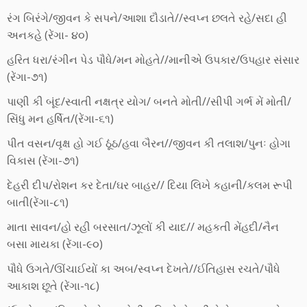
રંગ બિરંગે/જીવન કે સપને/આશા દૌડાતે//સ્વપ્ન છલતે રહે/સદા હી
અનકહે (રેંગા- ૪૦)
હરિત ધરા/રંગીન પેડ પૌધે/મન મોહતે//માનીએ ઉપકાર/ઉપહાર સંસાર
(રેંગા-૭૧)
પાણી કી બૂંદ/સ્વાતી નક્ષત્ર યોગ/ બનતે મોતી//સીપી ગર્ભ મેં મોતી/
સિંધુ મન હર્ષિત/(રેંગા-૬૧)
પીત વસન/વૃક્ષ હો ગઈ ઠૂંઠ/હવા બૈરન//જીવન કી તલાશ/પુનઃ હોગા
વિકાસ (રેંગા-૭૧)
દેહરી દીપ/રોશન કર દેતા/ઘર બાહર// દિયા લિખે કહાની/કલમ રૂપી
બાતી(રેંગા-૮૧)
માતા સાવન/હો રહી બરસાત/ઝૂલોં કી યાદ// મહકતી મેંહદી/નૈન
બસા માયકા (રેંગા-૯૦)
પૌધે ઉગતે/ઊંચાઈયોં કા અબ/સ્વપ્ન દેખતે//ઈતિહાસ રચતે/પૌધે
આકાશ છૂતે (રેંગા-૧૮)