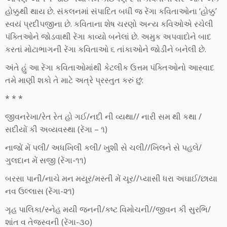
હોક્કુથી થાય છે. સંકલનમાં સંપાદિત બધી જ રેંગા કવિતાઓના ‘હોક્કુ’
સ્વયં પ્રદીપજીના છે. કવિતાના શેષ ચરણો અન્ય કવિઓએ રચેલી
પંક્તિઓને જોડવાથી રેંગા કાવ્યો બનેલાં છે. અમુક અપવાદોને બાદ
કરતાં મોટાભાગની રેંગા કવિતાઓ ૬ તાંકાઓને જોડીને બનેલી છે.
અંતે હું આ રેંગા કવિતાઓમાંથી કેટલીક ઉત્તમ પંક્તિઓનો આસ્વાદ
તમે માણી શકો તે માટે અત્રે પ્રસ્તુત કરું છું:
* * *
જીવનરેખા/રેત રેત હો ગઈ/નદી ની વ્યથા// નારી સમ થી કથા /
સદીયોં કી અવ્યવસ્થા (રેંગા – ૧)
નાજોં મેં પલી/ અધખિલી કલી/ ખુશી સે ચલી//ખિલને સે પહલે/
ગુલદાન મેં સજી (રેંગા-૧૧)
બરસા પાની/નાચે મન મયૂર/મસ્તી મેં ચૂર//પ્યાસી ધરા અઘાઈ/છાયા
નવ ઉલ્લાસ (રેંગા-૨૧)
ગૃહ પાલિકા/સ્નેહ મયી જનની/કષ્ટ વિમોચની//જીવન કી સુરભિ/
શાંત વ તેજસ્વની (રેંગા-૩૦)