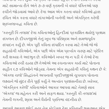
માટે સામાન્ય રીતે અંતે ૭-૭ વર્ણ ક્રમની બે વધારે પંક્તિઓ પણ
રચીને જોડવામાં આવે છે. રેંગા આમ એક કરતા વધારે કવિઓ દ્વારા
રચિત એક કરતા વધારે તાંકાઓની બનેલી અને એકત્રિત કરેલી
શ્રુંખલાબદ્ધ કવિતા છે.
‘કસ્તૂરી કિ તલાશ’ રેંગા કવિતાઓનું હિન્દીમાં પ્રકાશિત થયેલું પ્રથમ
સંકલન છે. દીપકજીએ તેનું ખૂબ જ પરિશ્રમ અને સમજપૂર્વક
સંપાદન કર્યું છે. એક પૂરી કવિતા સંપાદિત કરવા માટે તેઓ જે જે
સહયોગી કવિઓને, એક પછી એક એમ પ્રત્યેક ચરણ માટે પ્રેરિત
કરી શક્યા તે અદભુત છે. કવિઓને ખબર જ ન પડી કે તેઓ રેંગા
કવિતાઓ રચી રહ્યા છે! તેઓએ આ રચનાત્મક કાર્ય માટે પોતાના
સહીત ૬૭ કવિઓને જોડ્યા. તેમના એક સહયોગી કવિનું કથન છે કે:
‘એકલા ચલો’ સિદ્ધાંતને અપનાવી પ્રદીપજીએ ચુપચાપ પોતાના
લક્ષ્યને જે સુંદર રીતે પૂર્ણ કર્યું તે અત્યંત પ્રશંસનીય છે. ખરેખર,
‘એકત્રિત કરેલી’ કવિતાઓને આકાર આપવા માટે તેમણે સાવ
‘એકલા’ જ મહેનત કરી અને સફળ થયા. ‘કસ્તૂરી કી તલાશ’માં
તેમની લગની, શ્રમ અને ધૈર્યની પ્રતિભા વંદનીય છે.
આપણે આગળ જોઈ ગયા તેમ કોઈપણ રેંગા કવિતાની શરૂઆત એક