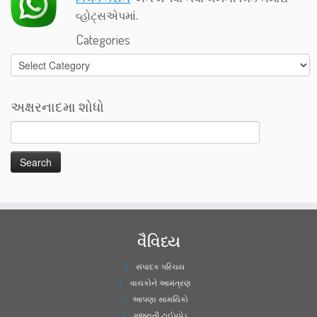
વ્હોટ્સએપમાં.
Categories
Categories
અક્ષરનાદમા શોધો
વૈવિધ્ય
સંપાદક પરિચય
વાચકોને આમંત્રણ
આપણા સામયિકો
ગુજરાતી ટાઈપપેડ