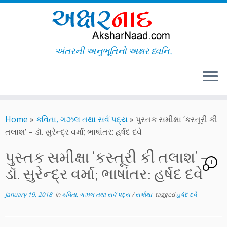
અંતરની અનુભૂતિનો અક્ષર ધ્વનિ..
Skip
to
Home
»
કવિતા, ગઝલ તથા સર્વ પદ્ય
»
પુસ્તક સમીક્ષા ‘કસ્તૂરી કી
content
તલાશ’ – ડૉ. સુરેન્દ્ર વર્મા; ભાષાંતર: હર્ષદ દવે
પુસ્તક સમીક્ષા ‘કસ્તૂરી કી તલાશ’ –
1
ડૉ. સુરેન્દ્ર વર્મા; ભાષાંતર: હર્ષદ દવે
January 19, 2018
in
કવિતા, ગઝલ તથા સર્વ પદ્ય
/
સમીક્ષા
tagged
હર્ષદ દવે