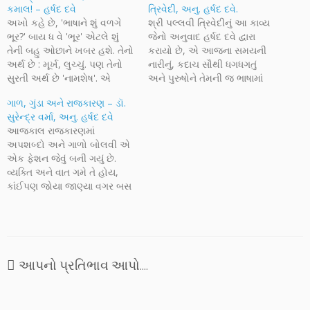
કમાલ! – હર્ષદ દવે
ત્રિવેદી, અનુ. હર્ષદ દવે.
અખો કહે છે, 'ભાષાને શું વળગે
શ્રી પલ્લવી ત્રિવેદીનું આ કાવ્ય
ભૂર?' બાય ધ વે 'ભૂર' એટલે શું
જેનો અનુવાદ હર્ષદ દવે દ્વારા
તેની બહુ ઓછાને ખબર હશે. તેનો
કરાયો છે, એ આજના સમયની
અર્થ છે : મૂર્ખ, લુચ્ચું. પણ તેનો
નારીનું, કદાચ સૌથી ધગધગતું
સુરતી અર્થ છે 'નામશેષ'. એ
અને પુરુષોને તેમની જ ભાષામાં
ઉપરાંત તેનો અર્થ છે ઘણું કે વધારે!
કહેવાયેલું એક અનોખું સત્ય છે.
ગાળ, ગુંડા અને રાજકારણ – ડૉ.
મને ભાષા પ્રત્યે પ્રેમ છે. ભલે
આજકાલના વિશ્વમાં નારી પર
સુરેન્દ્ર વર્મા, અનુ. હર્ષદ દવે
પછી તે ગુજરાતી હોય કે હિન્દી…
થતા અનેક આક્રમણો,
આજકાલ રાજકારણમાં
બળાત્કારો અને અન્યાયની
અપશબ્દો અને ગાળો બોલવી એ
ખબરોથી જ્યારે સમાચારપત્રો
એક ફેશન જેવું બની ગયું છે.
અને ટીવી વગેરે સતત ચમકતા
વ્યક્તિ અને વાત ગમે તે હોય,
રાખે છે એવામાં…
કાંઈપણ જોયા જાણ્યા વગર બસ
દઈ દીધી એક ગંદી ગાળ. પછીથી
એ જ ગાળ ચર્ચાનો એક વિષય
બની જાય છે. શું ખરેખર તેને ગાળ
ગણી શકાય? તે ગાળ છે કે નહીં.…
આપનો પ્રતિભાવ આપો....