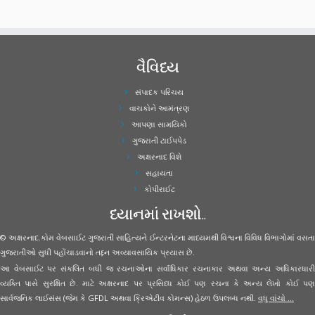
વૈવિધ્ય
સંપાદક પરિચય
વાચકોને આમંત્રણ
આપણા સામયિકો
ગુજરાતી ટાઈપપેડ
અક્ષરનાદ વિશે
સહાયતા
કોપીરાઈટ
ધ્યાનમાં રાખશો..
© અક્ષરનાદ.કોમ વેબસાઈટ ગુજરાતી સાહિત્યને ઈન્ટરનેટના માધ્યમથી વિશ્વના વિવિધ વિભાગોમાં વસતા
ગુજરાતીઓ સુધી પહોંચાડવાનો તદ્દન અવ્યાવસાયિક પ્રયાસ છે.
આ વેબસાઈટ પર સંકલિત બધી જ રચનાઓના સર્વાધિકાર રચનાકાર અથવા અન્ય અધિકારધારી
વ્યક્તિ પાસે સુરક્ષિત છે. માટે અક્ષરનાદ પર પ્રસિધ્ધ કોઈ પણ રચના કે અન્ય લેખો કોઈ પણ
સાર્વજનિક લાઈસંસ (જેમ કે GFDL અથવા ક્રિએટીવ કોમન્સ) હેઠળ ઉપલબ્ધ નથી.
વધુ વાંચો ...