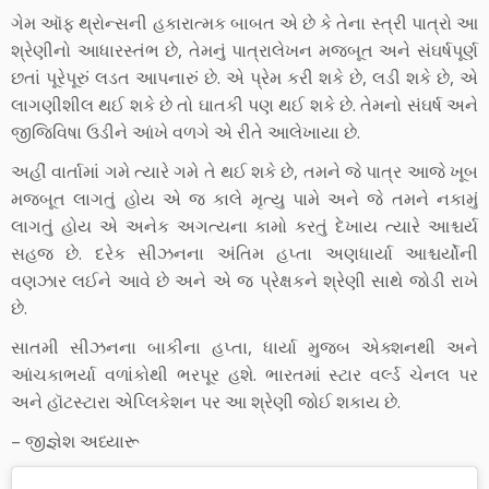
ગેમ ઑફ થ્રોન્સની હકારાત્મક બાબત એ છે કે તેના સ્ત્રી પાત્રો આ
શ્રેણીનો આધારસ્તંભ છે, તેમનું પાત્રાલેખન મજબૂત અને સંઘર્ષપૂર્ણ
છતાં પૂરેપૂરું લડત આપનારું છે. એ પ્રેમ કરી શકે છે, લડી શકે છે, એ
લાગણીશીલ થઈ શકે છે તો ઘાતકી પણ થઈ શકે છે. તેમનો સંઘર્ષ અને
જીજિવિષા ઉડીને આંખે વળગે એ રીતે આલેખાયા છે.
અહીં વાર્તામાં ગમે ત્યારે ગમે તે થઈ શકે છે, તમને જે પાત્ર આજે ખૂબ
મજબૂત લાગતું હોય એ જ કાલે મૃત્યુ પામે અને જે તમને નકામું
લાગતું હોય એ અનેક અગત્યના કામો કરતું દેખાય ત્યારે આશ્ચર્ય
સહજ છે. દરેક સીઝનના અંતિમ હપ્તા અણધાર્યા આશ્ચર્યોની
વણઝાર લઈને આવે છે અને એ જ પ્રેક્ષકને શ્રેણી સાથે જોડી રાખે
છે.
સાતમી સીઝનના બાકીના હપ્તા, ધાર્યા મુજબ એક્શનથી અને
આંચકાભર્યા વળાંકોથી ભરપૂર હશે. ભારતમાં સ્ટાર વર્લ્ડ ચેનલ પર
અને હૉટસ્ટારા એપ્લિકેશન પર આ શ્રેણી જોઈ શકાય છે.
– જીજ્ઞેશ અધ્યારૂ