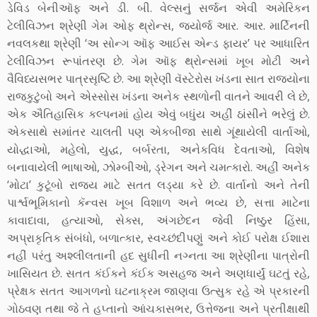
ડેવિડ બેનીઑફ અને ડી. બી. વેલ્સનું સર્જન એવી અમેરિકન
ટેલીવિઝન શ્રેણી ગેમ ઓફ થ્રોન્સ, જ્યોર્જ આર. આર. માર્ટિનની
નવલકથા શ્રેણી ‘અ સોન્ગ ઑફ આઈસ એન્ડ ફાયર’ પર આધારિત
ટેલીવિઝન રૂપાંતરણ છે. ગેમ ઑફ થ્રોન્સમાં ખૂબ મોટી અને
વૈવિધ્યસભર પાત્રસૃષ્ટિ છે. આ શ્રેણી વૅસ્ટેરોસ ખંડના સાત રાજ્યોના
રાજકુટુંબો અને એસ્સોસ ખંડના અનેક સ્થળોની વાતને આવરી લે છે,
એક ઐતિહાસિક કલ્પનમાં હોય એવું બધુંય અહીં ઠાંસીને ભરેલું છે.
એકસાથે સમાંતર ચાલતી પણ એકબીજા સાથે ગૂંથાયેલી વાર્તાઓ,
યોદ્ધાઓ, મહેલો, યુદ્ધ, બર્બરતા, અનેકવિધ દેવતાઓ, વિશેષ
બનાવાયેલી ભાષાઓ, ઝોમ્બીઓ, ડ્રેગન અને ચમત્કારો. અહીં અનેક
‘મોટા’ કુટૂંબો રાજ્ય માટે સતત લડ્યા કરે છે. વાર્તાનો અને તેની
પાર્શ્વભૂમિકાનો કૅન્વસ ખૂબ વિશાળ અને ભવ્ય છે, સત્તા માટેના
કાવાદાવા, હત્યાઓ, સેક્સ, અંગછેદન જેવી નિષ્ઠુર હિંસા,
અપ્રાકૃતિક સંબંધો, બળાત્કાર, સ્વચ્છંદીપણું અને કોઈ પરોક્ષ ઈશારા
નહીં પરંતુ અશ્લીલતાની હદ સુધીની નગ્નતા આ શ્રેણીના પાત્રોની
ખાસિયત છે. સતત કંઈકને કંઈક અસહજ અને અણધાર્યું ઘટતું રહે,
પ્રેક્ષક સતત આગળનો ઘટનાક્રમ જાણવા ઉત્સુક રહે એ પ્રકારની
ગોઠવણ તથા જે તે હપ્તાનો આંચકાસભર, ઉત્તેજના અને પ્રતીક્ષાથી