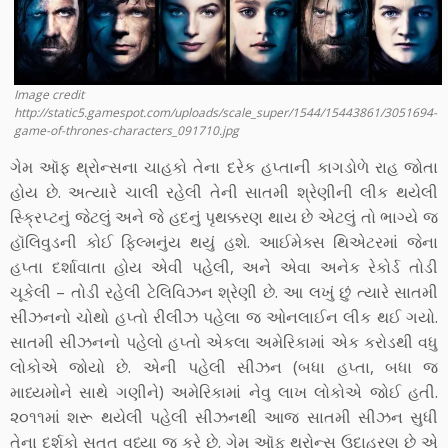
Image credit
http://static5.gamespot.com/uploads/scale_super/1544/15443861/3051694-
game-of-thrones-characters_091710.jpg
ગેમ ઑફ થ્રોન્સના ચાહકો તેના દરેક હપ્તાની કાગડોળે રાહ જોતા
હોય છે. અત્યારે ચાલી રહેલી તેની સાતમી શ્રેણીની લીક થયેલી
સ્ક્રિપ્ટનું જેટલું અને જે હદનું પૃથક્કરણ થાય છે એટલું તો ભાગ્યે જ
હૉલિવુડની કોઈ ફિલ્મનુંય થયું હશે. આઈમેક્સ થિએટરમાં જેના
હપ્તા દર્શાવાતા હોય એવી પહેલી, અને એવા અનેક રેકોર્ડ તોડી
ચૂકેલી – તોડી રહેલી ટેલિવિઝન શ્રેણી છે. આ લખું છું ત્યારે સાતમી
સીઝનનો ચોથો હપ્તો રીલીઝ પહેલા જ ઓનલાઈન લીક થઈ ગયો.
સાતમી સીઝનનો પહેલો હપ્તો એકલા અમેરિકામાં એક કરોડથી વધુ
લોકોએ જોયો છે. એની પહેલી સીઝન (બધા હપ્તા, બધા જ
માધ્યમોને સાથે ગણીને) અમેરિકામાં નેવુ લાખ લોકોએ જોઈ હતી.
૨૦૧૧માં શરૂ થયેલી પહેલી સીઝનથી આજ સાતમી સીઝન સુધી
તેના દર્શકો સતત વધ્યા જ કરે છે. ગેમ ઑફ થ્રોન્સ ઉદાહરણ છે એ