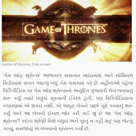
Game of thrones Title screen
‘ગેમ ઑફ થ્રોન્સ’ આજકાલ સમાચાર માધ્યમમાં અને સોશિયલ
મિડીયામાં સતત આટલું બધું કેમ ચમક્યા કરે છે. મહીનાઓ પહેલા
વિકિપીડિયા પર ગેમ ઑફ થ્રોન્સનો અનુદિત ગુજરાતી લેખ લખવાનું
શરૂ કર્યું ત્યારે ઘણુંય મૂકવાની ઈચ્છા હતી, પણ વિકિપીડિયાના
બંધારણમાં એ શક્ય નથી. એ અધૂરા લેખને પાછો પૂરો કરવાનું શરૂ
કર્યું અને આ લેખની ઈચ્છા જોર કરી ગઈ. શું છે આ ‘ગેમ ઑફ
થ્રોન્સ’? કદાચ શ્રેણી વિશે બધુંય અને પૂરતું ન કહી શકું પણ જેટલું
ગમ્યું, સમજાયું એ લખવાનો પ્રયત્ન કર્યો છે.