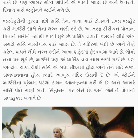
રાખે છે. પણ આખરે મોકો શોધીને એ ભાગી જાય છે અને ઉત્તરની
દિવાલ પાસે જ્હોનને જઈને મળે છે.
જ્યોફ્રીની હત્યા પછી સર્સિ તેના નાના ભાઈ ટૉમનને રાજા જાહેર
કરી માર્જરી સાથે તેના લગ્ન નક્કી કરે છે. આ તરફ ટીરીયન પોતાના
પિતાને મારીને ત્યાંથી ભાગી છૂટે છે. ધાર્મિક વડાની દખલને લીધે એક
સમયે સર્સિ નાસીપાસ થઈ જાય છે, તે મંદિરમાં બંદી છે અને તેણે
કરેલા પાપને લીધે નગ્ન કરીને આખા શહેરમાં ફેરવવામાં આવે છે. લોકો
તેના પર થૂંકે છે, માર્જરી પણ એ ધાર્મિક વડા સાથે ભળી ગઈ છે. પણ
અત્યંત ચાલાકીથી સર્સિ એ બધા મંદિરમાં હોય અને તેને માટે સજા
સંભળાવવાના હોય ત્યારે આખુંય મંદિર ઉડાવી દે છે. એ જોઈને
માર્જરીના પ્રેમમાં પડેલો ટૉમન આત્મહત્યા કરી લે છે. અને આખરે
સર્સિ પોતે રાણી બની સિંહાસન પર બેસે છે, અને જેમીને પોતાનો
સલાહકાર બનાવે છે.