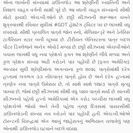
એના લાખોની સંખ્યામાં ડાઊનલોડ આ શ્રેણીની ખ્યાતિની અને
વિશાળ ચાહક વર્ગની સાક્ષી પૂરે છે. આ વધતી ચાહક સંખ્યાનો સૌથી
મોટો ફાયદો એચ.બી.ઓને છે. છઠ્ઠી સીઝનની શરૂઆત વખતે
શુક્રવારથી રવિવાર સુધીમાં #GOT હેશટૅગ ટ્વિટર પર છ લાખથી વધુ
વપરાયો. સૌથી પ્રચલિત પાત્રો જોન સ્નો, મેલિસાન્ડ્રે અને ડેનેરિસ
ટાર્ગેરિયન સ્ટાર બની ચૂક્યા છે. ટીરીયન લેનિસ્ટરના પાત્ર બદલ
પીટર ડિંક્લેજને અનેક એવોર્ડ મળ્યા છે. છઠ્ઠી સીઝનમાં એચબીઓને
પચાસ લાખથી વધુ નવા પ્રેક્ષકો ફક્ત આ શ્રેણીને લીધે મળ્યા અને
કુલ પ્રેક્ષક સંખ્યા અઢી કરોડને પાર પહોંચી છે (ફક્ત અમેરિકા).
અત્યાર સુધી શ્રેણીમાંના અગત્યના કુલ ૨૦૨૮ પાત્રોમાંથી દરેક
હપ્તામાં લગભગ ૩૩ નોંધપાત્ર પાત્રો હોય છે અને દરેક હપ્તામાં
ત્રણેક નવા પાત્રો ઉમેરાય છે, તો સાથે સાથે ૧૨૪૩ પાત્રો મૃત્યુ
પામ્યા છે, જેમાં છઠ્ઠી સીઝનમાં સૌથી વધુ ૫૪૦ પાત્રો મર્યા છે. સાતમી
સીઝનનો પહેલો હપ્તો અમેરિકામાં એક કરોડ પચ્ચીસ લાખથી વધુ
પ્રેક્ષકોએ જોયો અને તેની પહેલા ત્રણ દિવસમાં પાયરસીથી
ડાઊનલોડની સંખ્યા નવ કરોડને પાર પહોંચી હતી. એચ.બી.ઓએ
ટૉરન્ટની વિરુદ્ધમાં એક આખું જાહેરાતનું અભિયાન ચલાવેલું પણ
એનાથી ડાઊનલોડ ઘટવાને બદલે વધ્યાા.