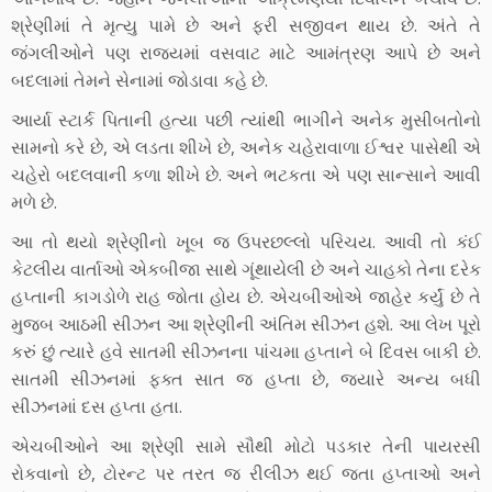
શ્રેણીમાં તે મૃત્યુ પામે છે અને ફરી સજીવન થાય છે. અંતે તે
જંગલીઓને પણ રાજ્યમાં વસવાટ માટે આમંત્રણ આપે છે અને
બદલામાં તેમને સેનામાં જોડાવા કહે છે.
આર્યા સ્ટાર્ક પિતાની હત્યા પછી ત્યાંથી ભાગીને અનેક મુસીબતોનો
સામનો કરે છે, એ લડતા શીખે છે, અનેક ચહેરાવાળા ઈશ્વર પાસેથી એ
ચહેરો બદલવાની કળા શીખે છે. અને ભટકતા એ પણ સાન્સાને આવી
મળે છે.
આ તો થયો શ્રેણીનો ખૂબ જ ઉપરછલ્લો પરિચય. આવી તો કંઈ
કેટલીય વાર્તાઓ એકબીજા સાથે ગૂંથાયેલી છે અને ચાહકો તેના દરેક
હપ્તાની કાગડોળે રાહ જોતા હોય છે. એચબીઓએ જાહેર કર્યું છે તે
મુજબ આઠમી સીઝન આ શ્રેણીની અંતિમ સીઝન હશે. આ લેખ પૂરો
કરું છું ત્યારે હવે સાતમી સીઝનના પાંચમા હપ્તાને બે દિવસ બાકી છે.
સાતમી સીઝનમાં ફક્ત સાત જ હપ્તા છે, જ્યારે અન્ય બધી
સીઝનમાં દસ હપ્તા હતા.
એચબીઓને આ શ્રેણી સામે સૌથી મોટો પડકાર તેની પાયરસી
રોકવાનો છે, ટોરન્ટ પર તરત જ રીલીઝ થઈ જતા હપ્તાઓ અને