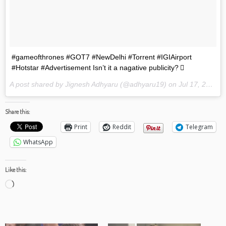
#gameofthrones #GOT7 #NewDelhi #Torrent #IGIAirport
#Hotstar #Advertisement Isn’t it a nagative publicity?
A post shared by Jignesh Adhyaru (@adhyaru19) on
Jul 17, 2017 at 9:36pm PDT
Share this:
Print
Reddit
Telegram
WhatsApp
Like this:
Loading…