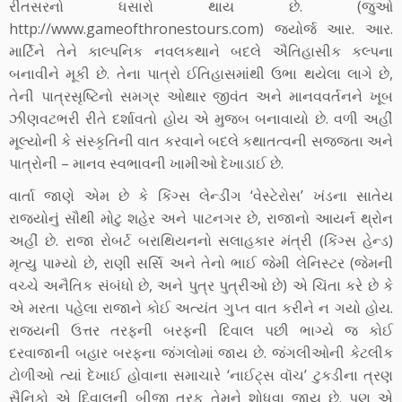
રીતસરનો ધસારો થાય છે. (જુઓ
http://www.gameofthronestours.com) જ્યોર્જ આર. આર.
માર્ટિને તેને કાલ્પનિક નવલકથાને બદલે ઐતિહાસીક કલ્પના
બનાવીને મૂકી છે. તેના પાત્રો ઈતિહાસમાંથી ઉભા થયેલા લાગે છે,
તેની પાત્રસૃષ્ટિનો સમગ્ર ઓથાર જીવંત અને માનવવર્તનને ખૂબ
ઝીણવટભરી રીતે દર્શાવતો હોય એ મુજબ બનાવાયો છે. વળી અહીં
મૂલ્યોની કે સંસ્કૃતિની વાત કરવાને બદલે કથાતત્વની સજ્જતા અને
પાત્રોની – માનવ સ્વભાવની ખામીઓ દેખાડાઈ છે.
વાર્તા જાણે એમ છે કે કિંગ્સ લેન્ડીંગ ‘વેસ્ટેરોસ’ ખંડના સાતેય
રાજ્યોનું સૌથી મોટુ શહેર અને પાટનગર છે, રાજાનો આયર્ન થ્રોન
અહીં છે. રાજા રોબર્ટ બરાથિયનનો સલાહકાર મંત્રી (કિંગ્સ હેન્ડ)
મૃત્યુ પામ્યો છે, રાણી સર્સિ અને તેનો ભાઈ જેમી લેનિસ્ટર (જેમની
વચ્ચે અનૈતિક સંબંધો છે, અને પુત્ર પુત્રીઓ છે) એ ચિંતા કરે છે કે
એ મરતા પહેલા રાજાને કોઈ અત્યંત ગુપ્ત વાત કરીને ન ગયો હોય.
રાજ્યની ઉત્તર તરફની બરફની દિવાલ પછી ભાગ્યે જ કોઈ
દરવાજાની બહાર બરફના જંગલોમાં જાય છે. જંગલીઓની કેટલીક
ટોળીઓ ત્યાં દેખાઈ હોવાના સમાચારે ‘નાઈટ્સ વૉચ’ ટુકડીના ત્રણ
સૈનિકો એ દિવાલની બીજી તરફ તેમને શોધવા જાય છે. પણ એ