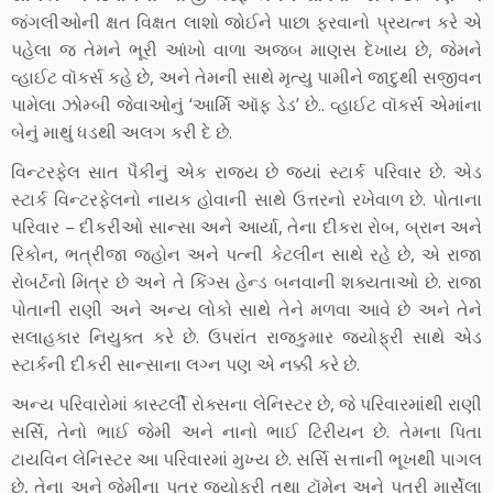
જંગલીઓની ક્ષત વિક્ષત લાશો જોઈને પાછા ફરવાનો પ્રયત્ન કરે એ
પહેલા જ તેમને ભૂરી આંખો વાળા અજબ માણસ દેખાય છે, જેમને
વ્હાઈટ વૉકર્સ કહે છે, અને તેમની સાથે મૃત્યુ પામીને જાદુથી સજીવન
પામેલા ઝોમ્બી જેવાઓનું ‘આર્મિ ઑફ ડેડ’ છે.. વ્હાઈટ વૉકર્સ એમાંના
બેનું માથું ધડથી અલગ કરી દે છે.
વિન્ટરફેલ સાત પૈકીનું એક રાજ્ય છે જ્યાં સ્ટાર્ક પરિવાર છે. એડ
સ્ટાર્ક વિન્ટરફેલનો નાયક હોવાની સાથે ઉત્તરનો રખેવાળ છે. પોતાના
પરિવાર – દીકરીઓ સાન્સા અને આર્યા, તેના દીકરા રોબ, બ્રાન અને
રિકોન, ભત્રીજા જ્હોન અને પત્ની કેટલીન સાથે રહે છે, એ રાજા
રોબર્ટનો મિત્ર છે અને તે કિંગ્સ હેન્ડ બનવાની શક્યતાઓ છે. રાજા
પોતાની રાણી અને અન્ય લોકો સાથે તેને મળવા આવે છે અને તેને
સલાહકાર નિયુક્ત કરે છે. ઉપરાંત રાજકુમાર જ્યોફ્રી સાથે એડ
સ્ટાર્કની દીકરી સાન્સાના લગ્ન પણ એ નક્કી કરે છે.
અન્ય પરિવારોમાં કાસ્ટર્લી રોક્સના લેનિસ્ટર છે, જે પરિવારમાંથી રાણી
સર્સિ, તેનો ભાઈ જેમી અને નાનો ભાઈ ટિરીયન છે. તેમના પિતા
ટાયવિન લેનિસ્ટર આ પરિવારમાં મુખ્ય છે. સર્સિ સત્તાની ભૂખથી પાગલ
છે, તેના અને જેમીના પુત્ર જ્યોફ્રી તથા ટૉમેન અને પુત્રી માર્સેલા