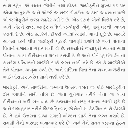
સાથે રહેતા એ સતત જેમીને તથા દીકરા જ્યોફ્રીને મુખ્ય પદ પર
જોવા આતુર છે. અને એટલે જ રાજા રોબર્ટના અકાળ અવસાન પછી
એ જ્યોફ્રીને રાજા જાહેર કરી દે છે. એડ સ્ટાર્ક એનો વિરોધ કરે છે,
અને એટલે રાજા જાહેર થયેલો જ્યોફ્રી એનું માથું ધડથી અલગ
કરાવી દે છે. એડ સ્ટાર્કની દીકરી આર્યા ત્યાંથી ભાગી છૂટે છે, જ્યારે
સાન્સા ડરને લીધે જ્યોફ્રી પ્રત્યે લાગણી દર્શાવે છે અને પોતાના
પિતાને રાજ્યનો ગદ્દાર માની લે છે. સમયાંતરે જ્યોફ્રી સાન્સા સાથે
પોતાના કાકા ટીરીયનના લગ્ન કરાવી દે છે અને પોતે ‘હાઈગાર્ડન’ના
ટાયરેલ પરિવારની માર્જરી સાથે લગ્ન નક્કી કરે છે. જો કે માર્જરીએ
તેને પોતાના કાબૂમાં કર્યો છે, અને સર્સિના પિતા તેના લગ્ન માર્જરીના
ભાઈ લોરાસ ટાયરેલ સાથે નક્કી કરે છે.
જ્યોફ્રી અને માર્જરીના લગ્નના ઉત્સવ વખતે જ કોઈ જ્યોફ્રીને
ઝેર આપીને મારી નાંખે છે જેના ગુનેગાર તરીકે તેના જ કાકા
ટીરીયનને બંદી બનાવાય છે. દરમ્યાનમાં તરફ સાન્સા ભાગી છૂટે છે
અને સલાહકાર તરીકે લિટલફિન્ગર, જે તેની મા કેટલિન સાથે ઉછર્યો
છે, તે હવે ઉત્તરના રાજા રામસી બોલ્ટન સાથે તેના લગ્ન કરાવે છે.
રામસી તેનો વારંવાર બળાત્કાર કરે છે, અને તેને સતત જાપ્તા હેઠળ