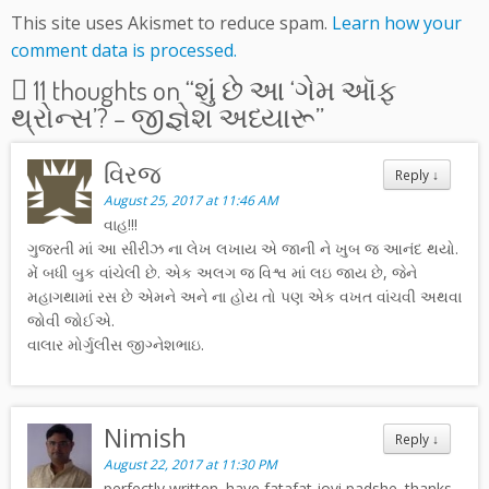
This site uses Akismet to reduce spam.
Learn how your
comment data is processed.
11 thoughts on “
શું છે આ ‘ગેમ ઑફ
થ્રોન્સ’? – જીજ્ઞેશ અધ્યારૂ
”
વિરજ
Reply
↓
August 25, 2017 at 11:46 AM
વાહ!!!
ગુજરતી માં આ સીરીઝ ના લેખ લખાય એ જાની ને ખુબ જ આનંદ થયો.
મેં બધી બુક વાંચેલી છે. એક અલગ જ વિશ્વ માં લઇ જાય છે, જેને
મહાગથામાં રસ છે એમને અને ના હોય તો પણ એક વખત વાંચવી અથવા
જોવી જોઈએ.
વાલાર મોર્ગુલીસ જીગ્નેશભાઇ.
Nimish
Reply
↓
August 22, 2017 at 11:30 PM
perfectly written. have fatafat jovi padshe. thanks