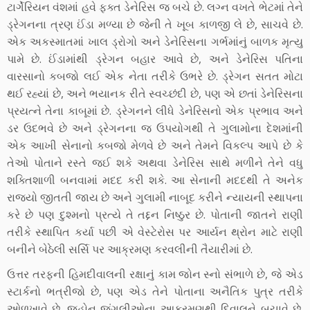
ટાર્ગેરિયન વંશમાં હવે ફક્ત ડેનેરિસ જ બચે છે. લગ્ન વખતે ભેટમાં તેને
ડ્રેગનના ત્રણ ઈંડા મળ્યા છે જેની તે ખૂબ કાળજી લે છે, સાચવે છે.
એક અકસ્માતમાં ખાલ ડ્રોગો અને ડેનેરિસના ગર્ભમાંનું બાળક મૃત્યુ
પામે છે. ઈંડામાંથી ડ્રેગન બહાર આવે છે, અને ડેનેરિસ પતિના
વારસાનો કબજો લઈ એક નેતા તરીકે ઉભરે છે. ડ્રેગન સતત મોટા
થઈ રહ્યાં છે, અને ભયાનક રીતે સ્વચ્છંદી છે, પણ એ છતાં ડેનેરિસના
પ્રયત્ને તેના કાબૂમાં છે. ડ્રેગનને લીધે ડેનેરિસનો એક પ્રભાવ અને
ડર ઉદભવે છે અને ડ્રેગનના જ ઉપયોગથી તે ગુલામોના દેશમાંની
એક આખી સેનાનો કબજો મેળવે છે અને તેમને વિકલ્પ આપે છે કે
તેઓ પોતાને રસ્તે જઈ શકે અથવા ડેનેરિસ સાથે મળીને તેને વધુ
શક્તિશાળી બનવામાં મદદ કરી શકે. આ સેનાની મદદથી તે અનેક
રાજ્યો જીતતી જાય છે અને ગુલામી નાબૂદ કરીને ન્યાયની સ્થાપના
કરે છે પણ દુશ્મનો પ્રત્યે તે તદ્દન નિષ્ઠુર છે. પોતાની જાતને રાણી
તરીકે સ્થાપિત કર્યા પછી એ વેસ્ટેરોસ પર આર્યન થ્રોન માટે રાણી
બનીને બેઠેલી સર્સિ પર આક્રમણ કરવલીની તૈયારીમાં છે.
ઉત્તર તરફની હિમદીવાલની રક્ષાનું કામ જોન સ્નો સંભાળે છે, જે એડ
સ્ટાર્કનો ભત્રીજો છે, પણ એડ તેને પોતાના અનૈતિક પુત્ર તરીકે
ઓળખાવે છે. જ્હોન જંગલીઓના આક્રમણથી દિવાલને બચાવે છે.