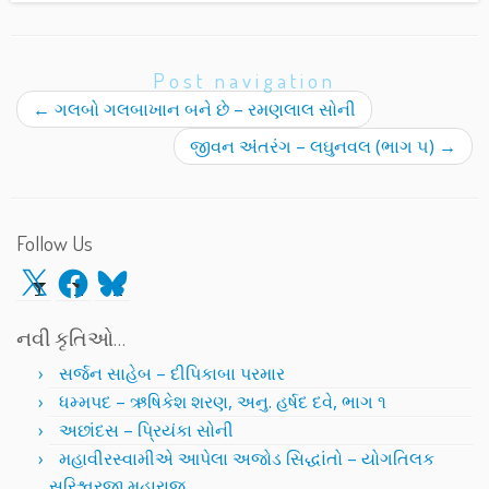
Post navigation
←
ગલબો ગલબાખાન બને છે – રમણલાલ સોની
જીવન અંંતરંગ – લઘુનવલ (ભાગ ૫)
→
Follow Us
X
Facebook
Bluesky
નવી કૃતિઓ…
સર્જન સાહેબ – દીપિકાબા પરમાર
ધમ્મપદ – ઋષિકેશ શરણ, અનુ. હર્ષદ દવે, ભાગ ૧
અછાંદસ – પ્રિયંકા સોની
મહાવીરસ્વામીએ આપેલા અજોડ સિદ્ધાંતો – યોગતિલક
સૂરિશ્વરજી મહારાજ