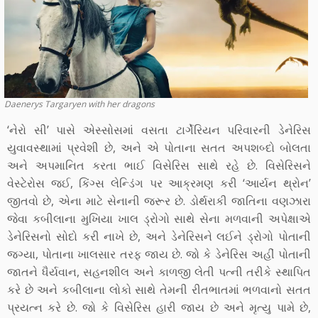
Daenerys Targaryen with her dragons
‘નેરો સી’ પાસે એસ્સોસમાં વસતા ટાર્ગેરિયન પરિવારની ડેનેરિસ
યુવાવસ્થામાં પ્રવેશી છે, અને એ પોતાના સતત અપશબ્દો બોલતા
અને અપમાનિત કરતા ભાઈ વિસેરિસ સાથે રહે છે. વિસેરિસને
વેસ્ટેરોસ જઈ, કિંગ્સ લેન્ડિંગ પર આક્રમણ કરી ‘આર્યન થ્રોન’
જીતવો છે, એના માટે સેનાની જરૂર છે. ડોર્થરાકી જાતિના વણઝારા
જેવા કબીલાના મુખિયા ખાલ ડ્રોગો સાથે સેના મળવાની અપેક્ષાએ
ડેનેરિસનો સોદો કરી નાખે છે, અને ડેનેરિસને લઈને ડ્રોગો પોતાની
જગ્યા, પોતાના ખાલસાર તરફ જાય છે. જો કે ડેનેરિસ અહીં પોતાની
જાતને ધૈર્યવાન, સહનશીલ અને કાળજી લેતી પત્ની તરીકે સ્થાપિત
કરે છે અને કબીલાના લોકો સાથે તેમની રીતભાતમાં ભળવાનો સતત
પ્રયત્ન કરે છે. જો કે વિસેરિસ હારી જાય છે અને મૃત્યુ પામે છે,