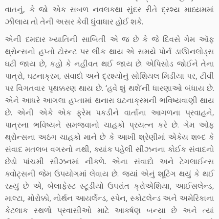
વાતનું, કે જો એક સબળ નવલકથા સુંદર રીતે દ્રશ્ય માધ્યમમાં
ઝીલાય તો તેની અસર કેવી ધુંવાધાર હોઈ શકે.
એની દમદાર ખ્યાતિની સાબિતી એ જ છે કે જે દિવસે ગેમ ઑફ
થ્રોન્સનો હપ્તો ટોરન્ટ પર લીક થાય એ સમયે પોર્ન ડાઊનલોડ્સ
ઘટી જાય છે, કહો કે નહીવત થઈ જાય છે. એપિસોડ જોઈને તેના
પાત્રો, ઘટનાક્રમ, સંવાદો અને દ્રશ્યોનું સોશિયલ મિડીયા પર, ટીવી
પર વિગતવાર પૃથક્કરણ થાય છે. ‘હવે શું થશે’ની ધારણાઓ બંધાય છે.
એને આધરે આગલા હપ્તામાં થનારા ઘટનાક્રમની ભવિષ્યવાણી થાય
છે. એની એકે એક ફ્રેમ પકડીને વાર્તાના આગળના પ્રવાહને,
પાત્રના ભવિષ્યને સમજવાનો ચાહકો પ્રયત્ન કરે છે. ગેમ ઓફ
થ્રોન્સના અઠંગ ચાહકો માને છે કે આખી શ્રેણીમાં એકેય શબ્દ કે
સંવાદ મતલબ વગરનો નથી, ક્યાંક પહેલી સીઝનના કોઈક સંવાદનો
છેડો પાંચમી સીઝનમાં નીકળે. એના સંવાદો અને ટેગલાઈન્સ
ક્વોટ્સની જેમ ઉપયોગમાં લેવાય છે. જ્યાં એનું શૂટિંગ થયું કે થઈ
રહ્યું છે એ, બેલાફેસ્ટ સ્ટૂડીયો ઉપરાંત ક્રોએશિયા, આઈસલેન્ડ,
માલ્ટા, મોરોક્કો, નોર્થન આયર્લેન્ડ, સ્પેન, સ્કોટલેન્ડ અને અમેરિકાના
કેટલાક સ્થળો પ્રવાસીઓ માટે આકર્ષણ બન્યા છે અને ત્યાં