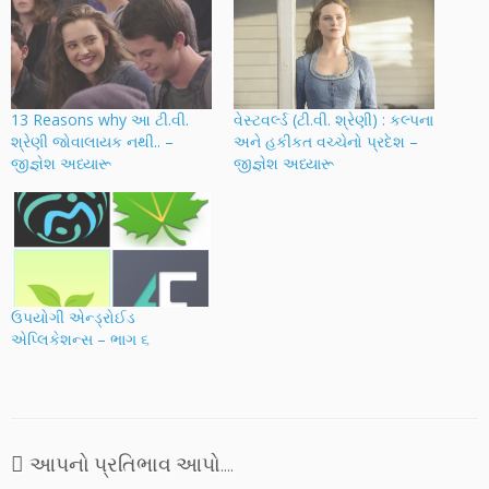
13 Reasons why આ ટી.વી.
વેસ્ટવર્લ્ડ (ટી.વી. શ્રેણી) : કલ્પના
શ્રેણી જોવાલાયક નથી.. –
અને હકીકત વચ્ચેનો પ્રદેશ –
જીજ્ઞેશ અધ્યારૂ
જીજ્ઞેશ અધ્યારૂ
ઉપયોગી એન્ડ્રોઈડ
એપ્લિકેશન્સ – ભાગ ૬
આપનો પ્રતિભાવ આપો....