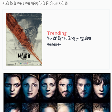
ભરી દેતો અંત આ શ્રેણીની વિશેષતાઓ છે.
Trending
‘મન્ટો’ ફિલ્મ રિવ્યૂ – જીજ્ઞેશ
અધ્યારૂ