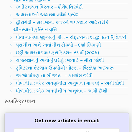
કબીર વચન વિસ્તાર – શૈલેષ ત્રિવેદી
અક્ષરનાદનો અઢારમા વર્ષમાં પ્રવેશ..
હીરામંડી – સમાજના કલંકને ભપકાદાર આર્ટ તરીકે
ચીતરવાની કુત્સિત વૃત્તિ
ધોવા નાખેલા જીન્સનું ગીત – ચંદ્રકાન્ત શાહ; પઠન RJ દેવકી
પ્રાચીન અને અર્વાચીન ટોક્યો – દર્શા કિકાણી
છઠ્ઠી અક્ષરનાદ માઇક્રોફિક્શન સ્પર્ધા (૨૦૨૪)
રાજસ્થાનનું અનોખું ઘરેણું : જવાઈ – મીરા જોશી
ટ્વિટરના કેટલાક ઉપયોગી બોટ્સ – જિજ્ઞેશ અધ્યારૂ
જોજો પાંપણ ના ભીંજાય.. – કમલેશ જોષી
ધોળાવીરા : એક અવર્ણનીય અનુભવ (ભાગ ૨) – અમી દોશી
ધોળાવીરા : એક અવર્ણનીય અનુભવ – અમી દોશી
સબસ્ક્રિપ્શન
Get new articles in email: