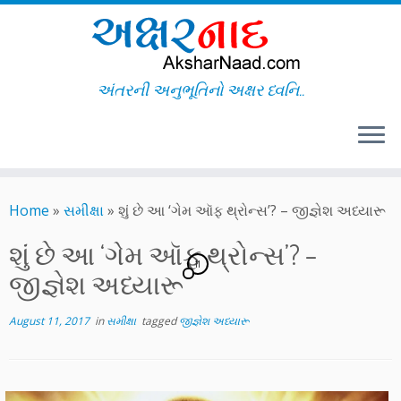
અંતરની અનુભૂતિનો અક્ષર ધ્વનિ..
Skip
to
Home
»
સમીક્ષા
»
શું છે આ ‘ગેમ ઑફ થ્રોન્સ’? – જીજ્ઞેશ અધ્યારૂ
content
શું છે આ ‘ગેમ ઑફ થ્રોન્સ’? –
11
જીજ્ઞેશ અધ્યારૂ
August 11, 2017
in
સમીક્ષા
tagged
જીજ્ઞેશ અધ્યારૂ