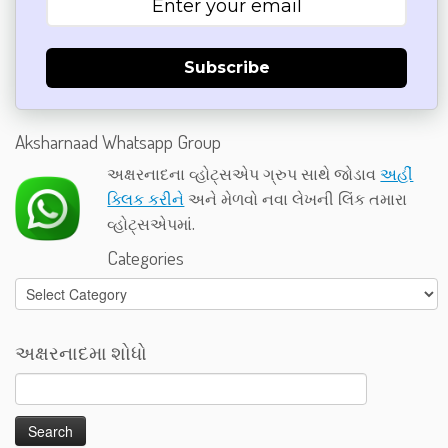
Subscribe
Aksharnaad Whatsapp Group
અક્ષરનાદના વ્હોટ્સએપ ગ્રુપ સાથે જોડાવ
અહીં
ક્લિક કરીને
અને મેળવો નવા લેખની લિંક તમારા
વ્હોટ્સએપમાં.
Categories
Categories
અક્ષરનાદમા શોધો