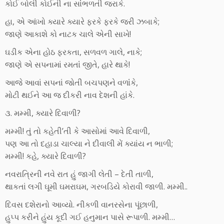
કોઈ બોલી કોઈની ના સાંંભળતી જરાકે.
હા, એ આંખો ક્યારે ક્યારે ફરકે ફરકે જરી ઝબાકે;
જાણે આકાશે કો નાટક ચાલે એની સાખે!
ઘડીક એના હોઠ ફરકતા, સળવળ ગાલે, નાકે;
જાણે એ સપનામાં રમતાંં જીતે, હારે થાકે!
આજે આવાં સપનાં જોતી બચપણને વળાંંકે,
મોટી થઈને આ જ દીકરી નાવ દેશની હાંકે.
૩. મમ્મી, ક્યારે દિવાળી?
મમ્મી! તું તો કહેતી’તી કે આસોમાં આવે દિવાળી,
પણ આ તો દહાડા ચાલ્યા ને દીવાલી મેં ક્યાંય ન ભાળી;
મમ્મી! કહે, ક્યારે દિવાળી?
નવરાત્રિની નવે રાત હું જાગી લેતી – દેતી તાળી,
થાકતાં લગી ઘૂમી ઘમરાઘમ, ગરબડિયે કોરાવી જાળી. મમ્મી..
દિવસ દશેરાનો આવ્યો. નીકળી વાનરસેના પૂંછાળી,
હુપ્પ કરીને હુંય કૂદી ગઈ હનુમાન પાસે રૂપાળી. મમ્મી…