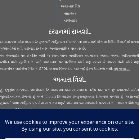
અક્ષરનાદ વિશે
સહાયતા
કોપીરાઈટ
ધ્યાનમાં રાખશો..
© અક્ષરનાદ.કોમ વેબસાઈટ ગુજરાતી સાહિત્યને ઈન્ટરનેટના માધ્યમથી વિશ્વના વિવિધ વિભાગોમાં વસતા
ગુજરાતીઓ સુધી પહોંચાડવાનો તદ્દન અવ્યાવસાયિક પ્રયાસ છે.
આ વેબસાઈટ પર સંકલિત બધી જ રચનાઓના સર્વાધિકાર રચનાકાર અથવા અન્ય અધિકારધારી
વ્યક્તિ પાસે સુરક્ષિત છે. માટે અક્ષરનાદ પર પ્રસિધ્ધ કોઈ પણ રચના કે અન્ય લેખો કોઈ પણ
સાર્વજનિક લાઈસંસ (જેમ કે GFDL અથવા ક્રિએટીવ કોમન્સ) હેઠળ ઉપલબ્ધ નથી.
વધુ વાંચો ...
અમારા વિશે..
હું, જીજ્ઞેશ અધ્યારૂ, આ વેબસાઈટ અક્ષરનાદ.કોમ ના સંપાદક તરીકે કામ કરૂં છું. વ્યવસાયે મરીન
જીયોટેકનીકલ ઈજનેર છું અને પીપાવાવ શિપયાર્ડમાં ઈન્ફ્રાસ્ટ્રક્ચર વિભાગમાં મેનેજર છું. અક્ષરનાદ
ગુજરાતી ભાષા સાહિત્ય પ્રત્યેના મારા વળગણને એક માધ્યમ આપવાનો પ્રયત્ન છે... અમારા વિશે વધુ
વાંચવા
અહીં ક્લિક કરો...
Secured Site Assurance