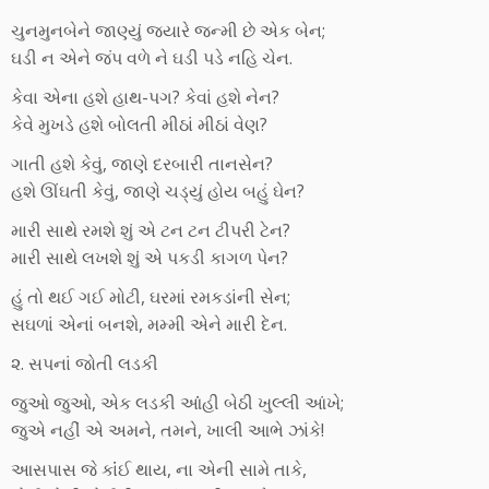
ચુનમુનબેને જાણ્યું જ્યારે જન્મી છે એક બેન;
ઘડી ન એને જંપ વળે ને ઘડી પડે નહિ ચેન.
કેવા એના હશે હાથ-પગ? કેવાં હશે નેન?
કેવે મુખડે હશે બોલતી મીઠાં મીઠાં વેણ?
ગાતી હશે કેવું, જાણે દરબારી તાનસેન?
હશે ઊંઘતી કેવું, જાણે ચડ્યું હોય બહું ઘેન?
મારી સાથે રમશે શું એ ટન ટન ટીપરી ટેન?
મારી સાથે લખશે શું એ પકડી કાગળ પેન?
હું તો થઈ ગઈ મોટી, ઘરમાં રમકડાંની સેન;
સઘળાં એનાં બનશે, મમ્મી એને મારી દેન.
૨. સપનાં જોતી લડકી
જુઓ જુઓ, એક લડકી આંંહી બેઠી ખુલ્લી આંખે;
જુએ નહીં એ અમને, તમને, ખાલી આભે ઝાંકે!
આસપાસ જે કાંંઈ થાય, ના એની સામે તાકે,