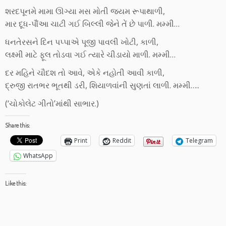
શરદપૂનમે મામા ઊગ્યા મસ મોતી જ્યમ રૂપાથાળી,
માર દૂધ-પૌંંઆ ચાટી ગઈ બિલ્લી જેને તેં છે પાળી. મમ્મી…
ધનતેરસને દિન પપ્પાએ પૂજી પાવલી ખોટી, કાળી,
લક્ષ્મી માટે ફૂલ તોડવા ગઈ ત્યારે ચીડાયો માળી. મમ્મી…
દર મહિને ચૌદશ તો આવે, એકે નહોતી આવી કાળી,
દ્રુજી રાતભર ભૂતથી ડરી, શિયાળવાંની સુણતાં લાળી. મમ્મી…..
(‘ચોકોલેટ ગીતો’માંથી સાભાર.)
Share this:
Print
Reddit
Telegram
WhatsApp
Like this: