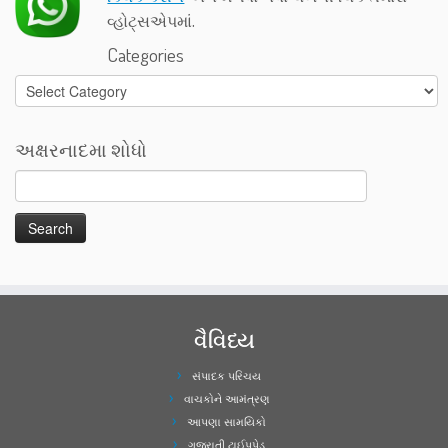
વ્હોટ્સએપમાં.
Categories
Categories
અક્ષરનાદમા શોધો
વૈવિધ્ય
સંપાદક પરિચય
વાચકોને આમંત્રણ
આપણા સામયિકો
ગુજરાતી ટાઈપપેડ