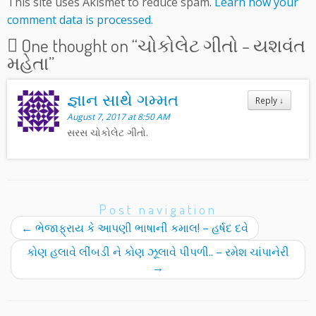
This site uses Akismet to reduce spam.
Learn how your
comment data is processed.
One thought on “
ચોકોલેટ ગીતો – યશવંત
મહેતા
”
જ્ઞાન સાથે ગમ્મત
Reply
↓
August 7, 2017 at 8:50 AM
સરસ ચોકોલેટ ગીતો.
Post navigation
←
ભેજાફ્રાય કે આપણી ભાષાની કમાલ! – હર્ષદ દવે
કોણ હલાવે લીંબડી ને કોણ ઝૂલાવે પીપળી.. – રમેશ ચાંપાનેરી
→