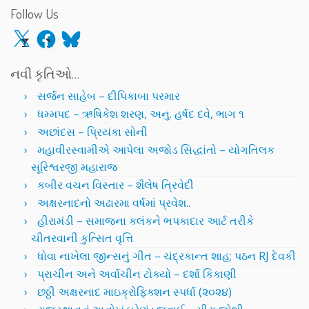
Follow Us
X
Facebook
Bluesky
નવી કૃતિઓ…
સર્જન સાહેબ – દીપિકાબા પરમાર
ધમ્મપદ – ઋષિકેશ શરણ, અનુ. હર્ષદ દવે, ભાગ ૧
અછાંદસ – પ્રિયંકા સોની
મહાવીરસ્વામીએ આપેલા અજોડ સિદ્ધાંતો – યોગતિલક
સૂરિશ્વરજી મહારાજ
કબીર વચન વિસ્તાર – શૈલેષ ત્રિવેદી
અક્ષરનાદનો અઢારમા વર્ષમાં પ્રવેશ..
હીરામંડી – સમાજના કલંકને ભપકાદાર આર્ટ તરીકે
ચીતરવાની કુત્સિત વૃત્તિ
ધોવા નાખેલા જીન્સનું ગીત – ચંદ્રકાન્ત શાહ; પઠન RJ દેવકી
પ્રાચીન અને અર્વાચીન ટોક્યો – દર્શા કિકાણી
છઠ્ઠી અક્ષરનાદ માઇક્રોફિક્શન સ્પર્ધા (૨૦૨૪)