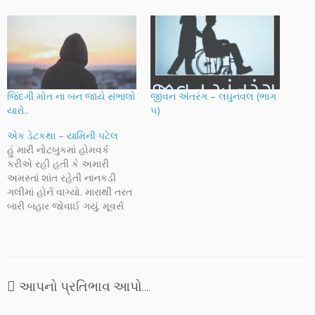
જિંદગી મોત ના બન જાયે સંભાલો
જીવન અંંતરંગ – લઘુનવલ (ભાગ
યારો..
૫)
એક ડેટકથા – યામિની પટેલ
હું મારી નોટબુકમાં હોમવર્ક
કરીએ રહી હતી કે અમારી
અમસ્તાં શાંત રહેતી નાનકડી
ગલીમાં હોર્ન વાગ્યો. મારાથી તરત
બારી બહાર જોવાઈ ગયું. મૂવર્સ
અને પેકર્સનો ટ્રક હતો. ઓહ! તો
રસ્તાની પેલી બાજુ આવેલા બંધ
પડેલા બંગલામાં કોઈ રહેવા
આવતું લાગે છે. કુતૂહલથી બધું
છોડીને બારીએ આવી ઊભી રહી
આપનો પ્રતિભાવ આપો....
ગઈ. હવે…