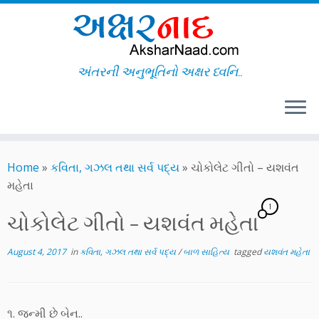
અંતરની અનુભૂતિનો અક્ષર ધ્વનિ..
Skip
to
Home
»
કવિતા, ગઝલ તથા સર્વ પદ્ય
»
ચોકોલેટ ગીતો – યશવંત
content
મહેતા
1
ચોકોલેટ ગીતો – યશવંત મહેતા
August 4, 2017
in
કવિતા, ગઝલ તથા સર્વ પદ્ય
/
બાળ સાહિત્ય
tagged
યશવંત મહેતા
૧. જન્મી છે બેન..