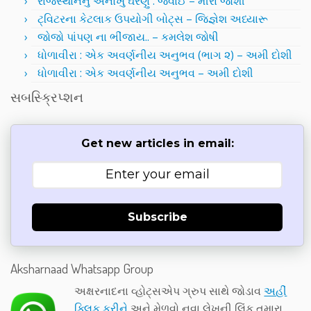
રાજસ્થાનનું અનોખું ઘરેણું : જવાઈ – મીરા જોશી
ટ્વિટરના કેટલાક ઉપયોગી બોટ્સ – જિજ્ઞેશ અધ્યારૂ
જોજો પાંપણ ના ભીંજાય.. – કમલેશ જોષી
ધોળાવીરા : એક અવર્ણનીય અનુભવ (ભાગ ૨) – અમી દોશી
ધોળાવીરા : એક અવર્ણનીય અનુભવ – અમી દોશી
સબસ્ક્રિપ્શન
Get new articles in email:
Subscribe
Aksharnaad Whatsapp Group
અક્ષરનાદના વ્હોટ્સએપ ગ્રુપ સાથે જોડાવ
અહીં
ક્લિક કરીને
અને મેળવો નવા લેખની લિંક તમારા