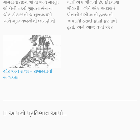
ગામડાંના તદન ભોળા અને માસૂમ
વાર્તા એક ભીલની છે, ફાંદવાળા
લોકોની વચ્ચે જીવતા સેનાના
ભીલની - જેને એક અદાલતે
એક ડોક્ટરની અનુભવવાણી
પોતાની સગી માની હત્યાનો
અને ગ્રામ્યજનોની લાગણીની
અપરાધી ઠરાવી ફાંસી ફરમાવી
અનુભૂતીની વાત સાહજીક રીતે
હતી, અને આજ વળી એક
કહેવાઈ છે. પરસ્પર મદદ કરવાની
ઉપલી અદાલતે એની એ જ
અને માનવીય સંબંધોની સાચી
સાક્ષી પરથી તદ્દન નિર્દોષ ઠરાવી
કદર કરવાની ભાવના અહીં
નાખ્યો છે. એ જેલમાંથી છૂટી
ખૂબજ સુંદર રીતે વર્ણવાઈ છે.
ગયો છે, પણ હવે તેની પાસે
ભૂમિપુત્રનું માત્ર એક જ પાનું,
જવાનું કોઈ ઠેકાણું નથી. ફાંદાળા
૮૦ થી ૮૨ લીટી,…
ભીલને…
ચોર અને રાજા – રાજસ્થાની
બાળકથા
આપનો પ્રતિભાવ આપો....