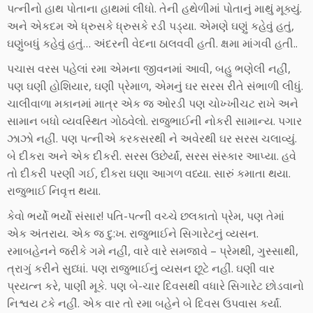
પત્નીનો હાથ પોતાના હાથમાં લીધો. તેની હથેળીમાં પોતાનું માથું મૂક્યું.
અને એકદમ એ ધ્રુસકે ધ્રુસકે રડી પડ્યા. એમણે ઘણું કહેવું હતું,
ઘણુંબધું કહેવું હતું… અંદરની વેદના ઠાલવવી હતી. ક્ષમા માંગવી હતી..
પચાસ વરસ પહેલાં રમા એમના જીવનમાં આવી, બહુ ભણેલી નહીં,
પણ ઘણી હોશિયાર, ઘણી પ્રેમાળ, એમનું ઘર સરસ રીતે સંભાળી લીધું.
ચાલીવાળા મકાનમાં માત્ર એક જ ઓરડી પણ ચોખ્ખીચટ રાખે અને
સામાન બધો વ્યવસ્થિત ગોઠવેલો. રાજુભાઈની નોકરી સામાન્ય. પગાર
ઝાઝો નહીં. પણ પત્નીએ કરકસરથી ને અવેરથી ઘર સરસ ચલાવ્યું.
બે દીકરા અને એક દીકરી. સરસ ઉછેર્યાં, સરસ સંસ્કાર આપ્યા. હવે
તો દીકરી પરણી ગઈ, દીકરા ઘણા આગળ વધ્યા. સારું કમાતા થયા.
રાજુભાઈ નિવૃત્ત થયા.
કેવો ભર્યો ભર્યો સંસાર! પતિ-પત્ની વચ્ચે છલકાતો પ્રેમ, પણ તેમાં
એક અંતરાય. એક જ દુ:ખ. રાજુભાઈને સિગારેટનું વ્યસન.
રમાબહેનને જરીકે ગમે નહીં, વારે વારે સમજાવે – પ્રેમથી, ગુસ્સાથી,
ત્રાગું કરીને સુધ્ધાં. પણ રાજુભાઈનું વ્યસન છૂટે નહીં. ઘણી વાર
પ્રયત્ન કરે, પાણી મૂકે. પણ બે-ચાર દિવસથી વધારે સિગારેટ છોડવાનો
નિશ્વય ટકે નહીં. એક વાર તો રમા બહેને બે દિવસ ઉપવાસ કર્યાં.