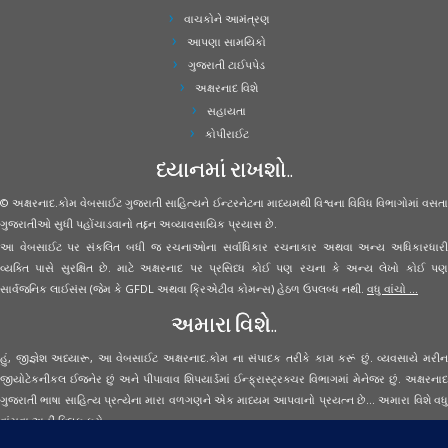
વાચકોને આમંત્રણ
આપણા સામયિકો
ગુજરાતી ટાઈપપેડ
અક્ષરનાદ વિશે
સહાયતા
કોપીરાઈટ
ધ્યાનમાં રાખશો..
© અક્ષરનાદ.કોમ વેબસાઈટ ગુજરાતી સાહિત્યને ઈન્ટરનેટના માધ્યમથી વિશ્વના વિવિધ વિભાગોમાં વસતા
ગુજરાતીઓ સુધી પહોંચાડવાનો તદ્દન અવ્યાવસાયિક પ્રયાસ છે.
આ વેબસાઈટ પર સંકલિત બધી જ રચનાઓના સર્વાધિકાર રચનાકાર અથવા અન્ય અધિકારધારી
વ્યક્તિ પાસે સુરક્ષિત છે. માટે અક્ષરનાદ પર પ્રસિધ્ધ કોઈ પણ રચના કે અન્ય લેખો કોઈ પણ
સાર્વજનિક લાઈસંસ (જેમ કે GFDL અથવા ક્રિએટીવ કોમન્સ) હેઠળ ઉપલબ્ધ નથી.
વધુ વાંચો ...
અમારા વિશે..
હું, જીજ્ઞેશ અધ્યારૂ, આ વેબસાઈટ અક્ષરનાદ.કોમ ના સંપાદક તરીકે કામ કરૂં છું. વ્યવસાયે મરીન
જીયોટેકનીકલ ઈજનેર છું અને પીપાવાવ શિપયાર્ડમાં ઈન્ફ્રાસ્ટ્રક્ચર વિભાગમાં મેનેજર છું. અક્ષરનાદ
ગુજરાતી ભાષા સાહિત્ય પ્રત્યેના મારા વળગણને એક માધ્યમ આપવાનો પ્રયત્ન છે... અમારા વિશે વધુ
વાંચવા
અહીં ક્લિક કરો...