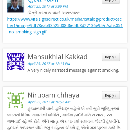
April 25, 2017 at 5:09 PM
ચિત્રો કરતાં ય વધારે અસરકારક
https://www.vitalsignsdirect.co.uk/media/catalog/product/cac
he/1/image/9df78eab33525d08d6e5fb8d27136e95/n/s/ns051
_no_smoking_sign.gif
Mansukhlal Kakkad
Reply
↓
April 25, 2017 at 12:13 PM
A very nicely narrated message against smoking.
Nirupam chhaya
Reply
↓
April 25, 2017 at 10:52 AM
હૃદયસ્પર્શી વાર્તા. હરિશ્ચંદ્ર બહેનોએ વર્ષો સુધી ભૂમિપુત્રમાં
ભારતની વિવિધ ભાષામાંથી શોધીને , વાર્તાના હાર્દને ક્ષતિ ન થાય , રસ
જળવાઈ રહે એ રીતે, ર્એને માત્ર એક પાનામાં સમાવવા જેટલી ટૂંકાવીને,
હૃદયને અપરંપાર વીંધી જતું સાહિત્ય એટલે શું એનો મર્મ પ્રગટ કર્યો છે.