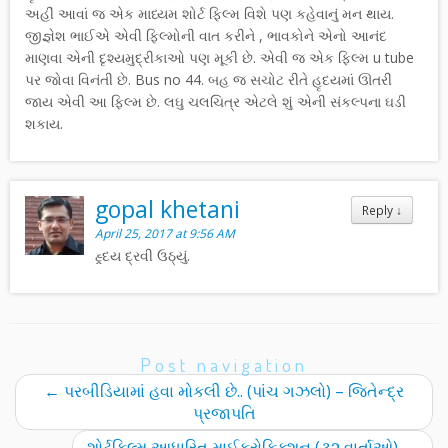
અહીં આવાં જ એક માધ્યમ શોર્ટ ફિલ્મ વિશે પણ કહેવાનું મન થાય.
જીજ્ઞેશ ભાઈએ એવી ફિલ્મોની વાત કરીને , ભાવકોને એનો આનંદ
માણવા એની દૃશ્યમુદ્રીકાઓ પણ મૂકી છે. એવી જ એક ફિલ્મ u tube
પર જોવા વિનંતી છે. Bus no 44. બહ જ સચોટ રીતે હૃદયમાં ઊતરી
જાય એવી આ ફિલ્મ છે. લઘુ ચલચિત્ર એટલે શું એની સંકલ્પના ઘડી
શકાય.
gopal khetani
Reply
↓
April 25, 2017 at 9:56 AM
હ્ર્દય દ્રવી ઉઠ્યું.
Post navigation
←
પરબીડિયામાં હવા મોકલી છે.. (પાંચ ગઝલો) – જિતેન્દ્ર
પ્રજાપતિ
શોર્ટફિલ્મ આધારિત માઈક્રોફિક્શન (૩૨ વાર્તાઓ)
→