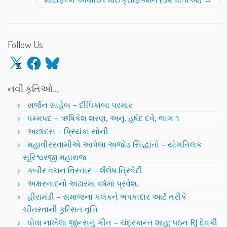
Follow Us
X
Facebook
Bluesky
નવી કૃતિઓ…
સર્જન સાહેબ – દીપિકાબા પરમાર
ધમ્મપદ – ઋષિકેશ શરણ, અનુ. હર્ષદ દવે, ભાગ ૧
અછાંદસ – પ્રિયંકા સોની
મહાવીરસ્વામીએ આપેલા અજોડ સિદ્ધાંતો – યોગતિલક
સૂરિશ્વરજી મહારાજ
કબીર વચન વિસ્તાર – શૈલેષ ત્રિવેદી
અક્ષરનાદનો અઢારમા વર્ષમાં પ્રવેશ..
હીરામંડી – સમાજના કલંકને ભપકાદાર આર્ટ તરીકે
ચીતરવાની કુત્સિત વૃત્તિ
ધોવા નાખેલા જીન્સનું ગીત – ચંદ્રકાન્ત શાહ; પઠન RJ દેવકી