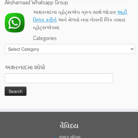
Aksharnaad Whatsapp Group
અક્ષરનાદના વ્હોટ્સએપ ગ્રુપ સાથે જોડાવ
અહીં
ક્લિક કરીને
અને મેળવો નવા લેખની લિંક તમારા
વ્હોટ્સએપમાં.
Categories
Categories
અક્ષરનાદમા શોધો
વૈવિધ્ય
સંપાદક પરિચય