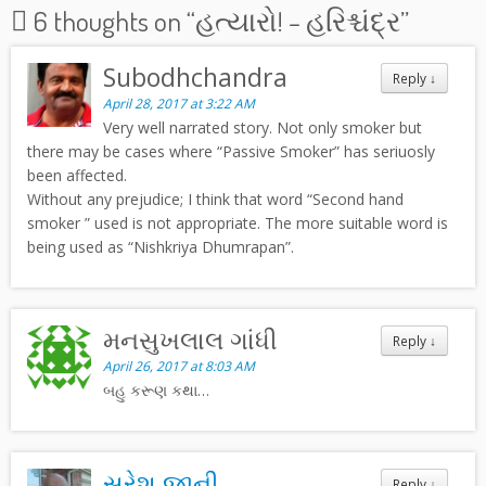
6 thoughts on “
હત્યારો! – હરિશ્ચંદ્ર
”
Subodhchandra
Reply
↓
April 28, 2017 at 3:22 AM
Very well narrated story. Not only smoker but
there may be cases where “Passive Smoker” has seriuosly
been affected.
Without any prejudice; I think that word “Second hand
smoker ” used is not appropriate. The more suitable word is
being used as “Nishkriya Dhumrapan”.
મનસુખલાલ ગાંધી
Reply
↓
April 26, 2017 at 8:03 AM
બહુ કરૂણ કથા…
સુરેશ જાની
Reply
↓