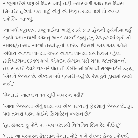
રાજુભાઈએ પણ બે દિવસ ખાધું નહીં. ત્યારે વળી આઠ-દસ દિવસ
સિગારેટ છૂટેલી. પણ પાછું એનું એ. નિવૃત્ત થયા પછી તો અખંડ
સ્મૉકિંગ ચાલ્યું.
આ બધો ભૂતકાળ રાજુભાઈના આસું સાથે રમાબહેનની હથેળીમાં વહી
રહ્યો. પશ્ચાતાપથી એમનું અંતર કોરાઈ રહ્યું હતું. ઠેઠ હમણાં સુધી તો
રમાબહેન સાવ સાજાં નરવાં હતાં. પંદરેક દિવસથી એકાએક આંખે
અંધારાં આવવા લાગ્યાં, ચક્કર આવવા લાગ્યાં. દસ દિવસ પહેલાં
હૉસ્પિટલમાં દાખલ કર્યાં. એકદમ કોમામાં પડી ગયાં. જાતજાતની
તપાસ થઈ. છેવટે દાકતરે પોતાની કેબીનમાં બોલાવી રાજુભાઈને કહ્યું,
‘એમને કેન્સર છે. એકદમ બધે પ્રસરી ગયું છે. કેસ હવે હાથમાં રહ્યો
નથી.’
‘કેન્સર? આટલા વખત સુધી ખબર ન પડી?’
‘આવા કેન્સરમાં એવું થાય. આ એક પ્રકારનું ફેફસાંનું કેન્સર છે.. હા,
પણ તમારા ઘરમાં કોઈને સિગારેટનું વ્યસન છે?’
‘હા, ડૉક્ટર. હું પોતે ૫૦-૫૫ વરસથી નિયમિત સિગારેટ પીઉં છું.’
‘બસ. આ પ્રકારનું ફેફસાંનું કેન્સર મોટે ભાગે સેકન્ડ હેન્ડ સ્મૉકથી