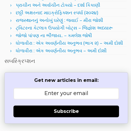
પ્રાચીન અને અર્વાચીન ટોક્યો – દર્શા કિકાણી
છઠ્ઠી અક્ષરનાદ માઇક્રોફિક્શન સ્પર્ધા (૨૦૨૪)
રાજસ્થાનનું અનોખું ઘરેણું : જવાઈ – મીરા જોશી
ટ્વિટરના કેટલાક ઉપયોગી બોટ્સ – જિજ્ઞેશ અધ્યારૂ
જોજો પાંપણ ના ભીંજાય.. – કમલેશ જોષી
ધોળાવીરા : એક અવર્ણનીય અનુભવ (ભાગ ૨) – અમી દોશી
ધોળાવીરા : એક અવર્ણનીય અનુભવ – અમી દોશી
સબસ્ક્રિપ્શન
Get new articles in email:
Subscribe