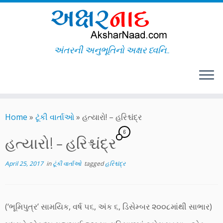
અંતરની અનુભૂતિનો અક્ષર ધ્વનિ..
Skip
to
Home
»
ટૂંકી વાર્તાઓ
»
હત્યારો! – હરિશ્ચંદ્ર
content
6
હત્યારો! – હરિશ્ચંદ્ર
April 25, 2017
in
ટૂંકી વાર્તાઓ
tagged
હરિશ્ચંદ્ર
(‘ભૂમિપુત્ર’ સામયિક, વર્ષ ૫૬, અંક ૬, ડિસેમ્બર ૨૦૦૮માંથી સાભાર)