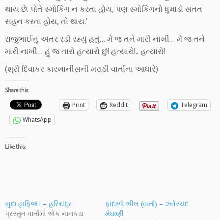
થાય છે. પોતે સ્મોકિંગ ન કરતા હોય, પણ સ્મોકિંગનો ધુમાડો સતત
સહન કરતા હોય, તો થાય.’
રાજુભાઈનું અંતર રડી રહ્યું હતું… મેં જ તને મારી નાખી… મેં જ તને
મારી નાખી… હું જ તારો હત્યારો છું! હત્યારો!.. હત્યારો!
(શ્રી દિવાકર કારખાનીસની મરાઠી વાર્તાના આધારે)
Share this:
Print
Reddit
Telegram
WhatsApp
Like this:
ખુદા હાફિજ ! – હરિશ્ચંદ્ર
ફાંદાળો ભીલ (વાર્તા) – ઝવેરચંદ
પ્રસ્તુત વાર્તામાં એક નાનકડા
મેઘાણી