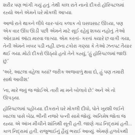
શરીર પણ ભાંગી ગયું હતું. તેથી કાલ રાતે નાનો દીકરો હૉસ્પિટલમાં
રહ્યો અને એમને ઘરે મોકલી આપ્યા.
આજે રાતે થાકને લીધે ચાર-પાંચ કલાક તો ઘસઘસાટ ઊંઘ્યા, પણ
એક વાર ઊંઘ ઊડી પછી એમને માટે સૂઈ રહેવું શક્ય નહોતું. તેઓ
ઓરડામાં આંટા મારવા લાગ્યા. એમ કરતાં- કરતાં ક્યારે છ વાગી ગયા,
તેની એમને ખબર પડી નહીં. છના ટકોરા ગણ્યા કે તેઓ ઝતપટ તૈયાર
થઈ ગયા. મોટો દીકરો ઊઠ્યો હતો તેને કહ્યું, ‘હું હૉસ્પિટલમાં જાઉં
છું.’
‘અરે, આટલા વહેલા ક્યાં? જરીક અજવાળું થવા દો, હું પણ તમારી
સાથે આવીશ.’
‘ના, મારે જવું જ જોઈએ. તારી મા મને બોલાવે છે.’ અને એ તો
ઊપડ્યા.
હૉસ્પિટલમાં પહોંચ્યા. દીકરાને ઘરે મોકલી દીધો, પોતે ખુરશી લઈને
ખાટલા પાસે બેઠા. ભીની નજરે પત્ની સામે જોયું. અનિમેષ જોતા જ
રહ્યા. એ આંખ મીંચીને શાંતિથી સૂતી હતી. જાણે ગાઢ નિદ્રામાં હતી…
કાળ નિદ્રામાં હતી. રાજુભાઈનું હૈયું ભરાઈ આવ્યું. એમણે હળવેકથી