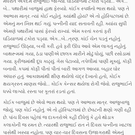
મધરાતે એકદમ રાજુભાઈ જાગ્યા. ઘડિયાળમાં ટકોરા પડ્યા… એક…
બે… પથારીમાં બાજુમાં હાથ ફેરવ્યો. કાંઈક સ્પર્શનો ભાસ થયો. પણ તે
આભાસ માત્ર. ત્યાં કોઈ નહોતું. ક્યાંથી હોય? એ તો હોસ્પિટલમાં છે.
એમનું મન ખિન્ન થઈ ગયું. પત્નીની યાદ સતાવતી રહી. ક્યાંય સુધી
એમણે પથારીમાં પાસાં ફેરવ્યે રાખ્યાં. એમ કરતાં કરતાં ફરી
ઘડિયાળમાં ટકોરા પડ્યા. એક…બે…ત્રણ. કાંઈ ચેન પડતું નહોતું.
રાજુભાઈ ઊઠ્યા, બત્તી કરી. હવે ફરી ઊંઘ આવે એમ લાગતું નહોતું.
બાથરૂમમાં ગયા, ઠંડા પાણીએ છાલક મારીને મોઢું ધોયું, પછી રસોડામાં
ગયા. ફ્રીજમાંથી દૂધ કાઢ્યું. ગેસ પેટાવ્યો, તપેલીમાં પાણી મૂક્યું, કૉફી
બનાવી. કપમાં કૉફી પીતાં પીતાં બારી આગળ આવ્યા. બહાર ઘોર
અંધારું હતું. આકાશમાંથી ક્ષીણ થયેલો ચંદ્ર દેખાતો હતો, કોઈક
ક્ષયગ્રસ્ત માણસ જેવો… કોઈક કેન્સર થયેલા રોગી જેવો. રાજુભાઈને
ધક્કો લાગ્યો. રસ્તા પર કૂતરાં રડતાં હતાં.
કોઈક બાજુમાં છે એવો ભાસ થયો. પણ તે આભાસ માત્ર. આજુબાજુ
જોયું, પણ કોઈ નહોતું. એ તો હૉસ્પિટલમાં છે. છેવટની ક્ષણો ગણી રહી
છે. પાંચ દિવસ પહેલાં જ દાકતરોએ કહી દીધેલું કે હવે થોડાક
કલાકોની જ રમત છે. ત્યારથી રાજુભાઈ રાત ને દિવસ પત્નીના ખાટલા
પાસેથી ખસ્યા નહોતા. પણ ચાર-ચાર દિવસના ઉજાગરાથી એમનું