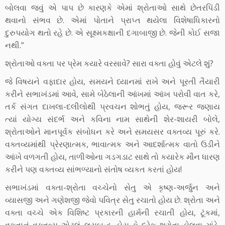
બોલવા જવું એ પાપ છે કારણકે એમાં શ્રોતાઓ સાથે છેતરપિંડી
થવાનો સંભવ છે. એમાં પોતાને પ્રાપ્ત થયેલા વિશેષાધિકારનો
દુરુપયોગ થતો રહે છે. એ સૂક્ષ્મકક્ષાની દગાબાજી છે. જેની કોઈ સજા
નથી.”
શ્રોતાઓ વક્તા પર પ્રેમ કયારે વરસાવે? સારા વક્તા હોવું એટલે શું?
જે વિષયને વફાદાર હોય, સમયને ધ્યાનમાં રાખે અને પૂરતી તૈયારી
કરીને સભાખંડમાં આવે, સામે બેઠેલાની આંખમાં આંખ પરોવી વાત કરે,
તર્ક સંગત દાખલા-દલીલોથી પ્રવચન શોભતું હોય, જરૂર જણાય
ત્યાં યોગ્ય સંદર્ભ અને કવિના નામ સાથેની શેર-શાયરી બોલે,
શ્રોતાઓને માનપૂર્વક સંબોધન કરે અને સમયસર વક્તવ્ય પૂરું કરે.
વક્તવ્યમાંથી પ્રેરણાત્મક, ભાવાત્મક અને આદર્શાત્મક વાતો ઉડીને
આંખે વળગતી હોય, તાળીઓના ગડગડાટ સાથે તો કયારેક મૌન ધારણ
કરીને પણ વક્તવ્ય સાંભળ્યાનો સંતોષ વ્યકત કરતાં હોય!
સભાખંડમાં વક્તા-શ્રોતા વચ્ચેનો સેતુ એ કૃષ્ણ-અર્જુન અને
વ્યાસજી અને ગણેશજી જેવો પવિત્ર સેતુ રચાતો હોય છે. શ્રોતા અને
વક્તા વચ્ચે એક વિશિષ્ટ પ્રકારની હાર્મની રચાતી હોય, ટૂંકમાં,