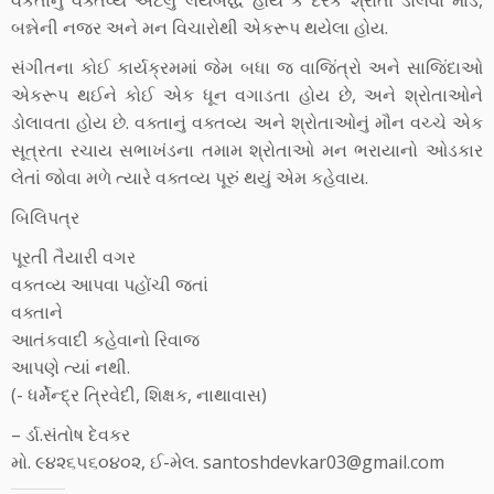
વકતાનું વક્તવ્ય એટલું લયબદ્ધ હોય કે દરેક શ્રોતા ડોલવા માંડે,
બન્નેની નજર અને મન વિચારોથી એકરૂપ થયેલા હોય.
સંગીતના કોઈ કાર્યક્રમમાં જેમ બધા જ વાજિંત્રો અને સાજિંદાઓ
એકરૂપ થઈને કોઈ એક ધૂન વગાડતા હોય છે, અને શ્રોતાઓને
ડોલાવતા હોય છે. વક્તાનું વક્તવ્ય અને શ્રોતાઓનું મૌન વચ્ચે એક
સૂત્રતા રચાય સભાખંડના તમામ શ્રોતાઓ મન ભરાયાનો ઓડકાર
લેતાં જોવા મળે ત્યારે વક્તવ્ય પૂરું થયું એમ કહેવાય.
બિલિપત્ર
પૂરતી તૈયારી વગર
વક્તવ્ય આપવા પહોંચી જતાં
વક્તાને
આતંકવાદી કહેવાનો રિવાજ
આપણે ત્યાં નથી.
(- ધર્મેન્દ્ર ત્રિવેદી, શિક્ષક, નાથાવાસ)
– ર્ડા.સંતોષ દેવકર
મો. ૯૪૨૬૫૬૦૪૦૨, ઈ-મેલ. santoshdevkar03@gmail.com