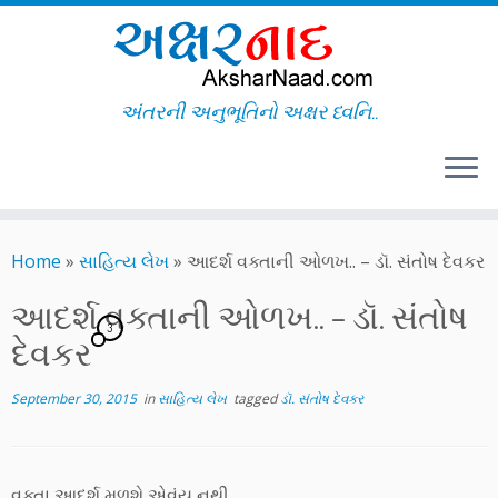
અંતરની અનુભૂતિનો અક્ષર ધ્વનિ..
Skip
to
Home
»
સાહિત્ય લેખ
»
આદર્શ વક્તાની ઓળખ.. – ડૉ. સંતોષ દેવકર
content
આદર્શ વક્તાની ઓળખ.. – ડૉ. સંતોષ
3
દેવકર
September 30, 2015
in
સાહિત્ય લેખ
tagged
ડૉ. સંતોષ દેવકર
વક્તા આદર્શ મળશે એવુંય નથી