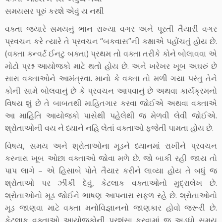
સમયસર પૂરું કરશે એવું ય નથી
વક્તા જયારે સમયનું ભાન રાખ્યા વગર અને પૂરતી તૈયારી વગર
પ્રવચન કરે ત્યારે તે પ્રવચન “બકવાસ”ની કક્ષાએ પહોંચતું હોય છે.
(વક્તા કન્વર્ટ ઈનટુ બક્તા) પ્રથમ તો વક્તા તરીકે કોને બોલાવવા એ
મોટો પ્રશ્ન આયોજકો માટે થતો હોય છે. અને ખરેખર ખૂબ અઘરું છે
સારા વક્તાઓને આમંત્રવા. માનો કે વક્તા તો મળી ગયા પરંતુ તેને
કોની સામે બોલવાનું છે કે પ્રવચન આપવાનું છે અથવા કાર્યક્રમનો
વિષય શું છે તે બાબતથી માહિતગાર કરવા જોઈએ અથવા વક્તાએ
આ માહિતિ આયોજકો પાસેથી પહેલેથી જ મેળવી લેવી જોઈએ.
શ્રોતાઓની વય ને ધ્યાને નહિ લેતાં વક્તાઓ ફજેતી પામતા હોય છે.
વિષય, સમય અને શ્રોતાઓના મૂડને ધ્યાનમાં રાખીને પ્રવચન
કરનારા ખૂબ ઓછા વક્તાઓ જોવા મળે છે. જો બાકી રહી જાય તો
પાપ લાગે – એ હિસાબે પોતે તૈયાર કરીને લાવ્યા હોય તે બધું જ
શ્રોતાઓ પર ઝીંકી દેવું, કેટલાક વક્તાઓનો મુદ્રાલેખ છે.
શ્રોતાઓનો મૂડ જોઈને ભાષણ આપનારા સફળ રહે છે. શ્રોતાઓનો
મૂડ જાણવા માટે વક્તા મનોવિજ્ઞાનનો જાણકાર હોવો જરૂરી છે.
કેટલાક વક્તાઓ આયોજકોની પ્રશંસા કરવામાં જ અડધો સમય