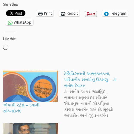
Share this:
Print
Reddit
Telegram
WhatsApp
Like this:
Loading…
ટેલિવિઝનની અસરકારકતા,
પારિવારીક સંબંધોનું ઉઠમણું – ડૉ.
સંતોષ દેવકર
ડૉ. સંતોષ દેવકર જયહિંદ
સમાચારપત્રમાં દર રવિવારે
'મેઘધનુષ' નામની લોકપ્રિય
એકાકી રહેવું – સ્વામી
કૉલમ અંતર્ગત લખે છે. મૂલ્યો
સચ્ચિદાનંદ
આધારીત અને જીવનદર્શન
કરાવતા લેખો તેમની વિશેષતા છે.
તેમના લગભગ સાતેક પુસ્તકો
પ્રસિદ્ધ થયાં છે અને બે