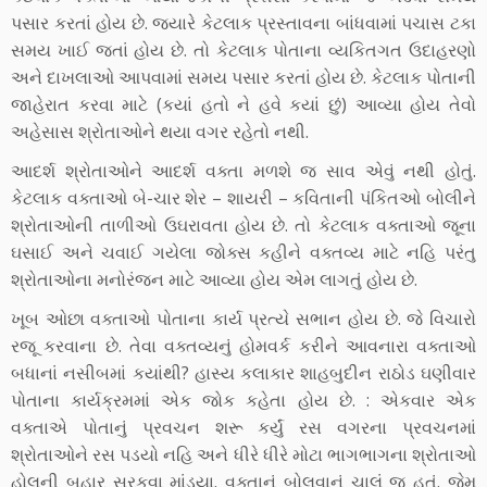
પસાર કરતાં હોય છે. જયારે કેટલાક પ્રસ્તાવના બાંધવામાં પચાસ ટકા
સમય ખાઈ જતાં હોય છે. તો કેટલાક પોતાના વ્યકિતગત ઉદાહરણો
અને દાખલાઓ આપવામાં સમય પસાર કરતાં હોય છે. કેટલાક પોતાની
જાહેરાત કરવા માટે (કયાં હતો ને હવે કયાં છું) આવ્યા હોય તેવો
અહેસાસ શ્રોતાઓને થયા વગર રહેતો નથી.
આદર્શ શ્રોતાઓને આદર્શ વક્તા મળશે જ સાવ એવું નથી હોતું.
કેટલાક વક્તાઓ બે-ચાર શેર – શાયરી – કવિતાની પંકિતઓ બોલીને
શ્રોતાઓની તાળીઓ ઉઘરાવતા હોય છે. તો કેટલાક વક્તાઓ જૂના
ઘસાઈ અને ચવાઈ ગયેલા જોક્સ કહીને વક્તવ્ય માટે નહિ પરંતુ
શ્રોતાઓના મનોરંજન માટે આવ્યા હોય એમ લાગતું હોય છે.
ખૂબ ઓછા વક્તાઓ પોતાના કાર્ય પ્રત્યે સભાન હોય છે. જે વિચારો
રજૂ કરવાના છે. તેવા વક્તવ્યનું હોમવર્ક કરીને આવનારા વક્તાઓ
બધાનાં નસીબમાં કયાંથી? હાસ્ય કલાકાર શાહબુદીન રાઠોડ ઘણીવાર
પોતાના કાર્યક્રમમાં એક જોક કહેતા હોય છે. : એકવાર એક
વક્તાએ પોતાનું પ્રવચન શરૂ કર્યું રસ વગરના પ્રવચનમાં
શ્રોતાઓને રસ પડયો નહિ અને ધીરે ધીરે મોટા ભાગભાગના શ્રોતાઓ
હોલની બહાર સરકવા માંડયા. વક્તાનું બોલવાનું ચાલું જ હતું. જેમ