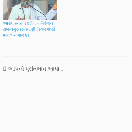
પ્રકાશન હેઠળ છે. પ્રસ્તુત
લેખમાં ટેલિવિઝનની
અસરકારકતા અને નજીકની
તથા દૂરગામી અસરો પર તેમણે
આરાધ સ્વરૂપ દર્શન – નિરંજન
સરસ અને સરળ ચિંતન…
રાજ્યગુરુ (સંતવાણી વિચારગોષ્ઠી
૨૦૧૦ – ભાગ ૪)
આપનો પ્રતિભાવ આપો....