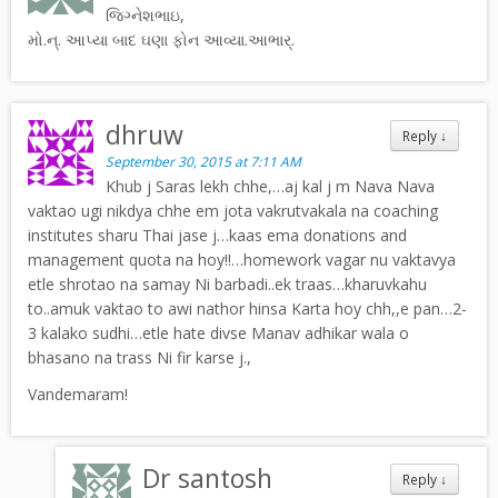
જિગ્નેશભાઇ,
મો.ન્. આપ્યા બાદ ઘણા ફોન આવ્યા.આભાર્.
dhruw
Reply
↓
September 30, 2015 at 7:11 AM
Khub j Saras lekh chhe,…aj kal j m Nava Nava
vaktao ugi nikdya chhe em jota vakrutvakala na coaching
institutes sharu Thai jase j…kaas ema donations and
management quota na hoy!!…homework vagar nu vaktavya
etle shrotao na samay Ni barbadi..ek traas…kharuvkahu
to..amuk vaktao to awi nathor hinsa Karta hoy chh,,e pan…2-
3 kalako sudhi…etle hate divse Manav adhikar wala o
bhasano na trass Ni fir karse j.,
Vandemaram!
Dr santosh
Reply
↓