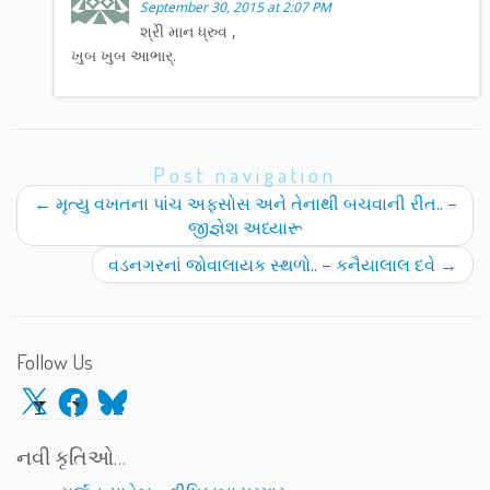
September 30, 2015 at 2:07 PM
શ્રેી માન ધ્રુવ ,
ખુબ ખુબ આભાર્.
Post navigation
←
મૃત્યુ વખતના પાંચ અફસોસ અને તેનાથી બચવાની રીત.. –
જીજ્ઞેશ અધ્યારૂ
વડનગરનાં જોવાલાયક સ્થળો.. – કનૈયાલાલ દવે
→
Follow Us
X
Facebook
Bluesky
નવી કૃતિઓ…