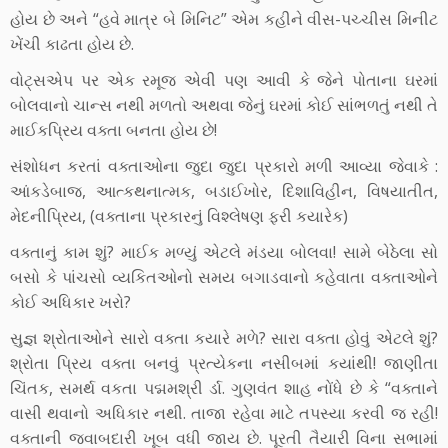
હોય છે અને “હવે માત્ર બે મિનિટ” એમ કહીને વીસ-પચ્ચીસ મિનીટ
ખેંચી કાઢતા હોય છે.
વોટ્‌સએપ પર એક રમૂજ એવી પણ આવી કે જેને પોતાના ઘરમાં
બોલવાનો ચાન્સ નથી મળતો અથવા જેનું ઘરમાં કોઈ સાંભળતું નથી તે
માઈકપ્રિય વક્તા બનતા હોય છે!
સંશોધન કરતાં વક્તાઓના જુદા જુદા પ્રકારો મળી આવ્યા જેવાકે :
આંકડેબાજ, આત્કથનાત્મક, બડાઈખોર, દિશાવિહીન, વિષયાતીત,
મેદનીપ્રિય, (વક્તાના પ્રકારનું વિશ્લેષણ ફરી કયારેક)
વક્તાનું કામ શું? માઈક મળ્યું એટલે મંડયા બોલવા! સામે બેઠેલા સો
બસો કે પાંચસો વ્યકિતઓનો સમય બગાડવાનો કહેવાતા વક્તાઓને
કોઈ અધિકાર ખરો?
સુજ્ઞ શ્રોતાઓને સારો વક્તા કયારે મળે? સારા વક્તા હોવું એટલે શું?
શ્રોતા પ્રિય વક્તા બનવું પ્રત્યેકના નસીબમાં કયાંથી! જાણીતા
ચિંતક, સમર્થ વકતા પદ્મમશ્રી ર્ડા. ગુણવંત શાહ નોંધે છે કે “વક્તાને
વાસી થવાનો અધિકાર નથી. તાજા રહેવા માટે તપસ્યા કરવી જ રહી!
વક્તાની જવાબદારી ખૂબ વધી જાય છે. પૂરતી તૈયારી વિના સભામાં