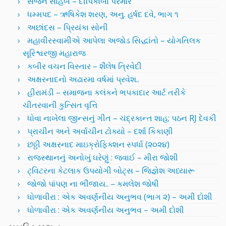
સર્જન સાહેબ – દીપિકાબા પરમાર
ધમ્મપદ – ઋષિકેશ શરણ, અનુ. હર્ષદ દવે, ભાગ ૧
અછાંદસ – પ્રિયંકા સોની
મહાવીરસ્વામીએ આપેલા અજોડ સિદ્ધાંતો – યોગતિલક
સૂરિશ્વરજી મહારાજ
કબીર વચન વિસ્તાર – શૈલેષ ત્રિવેદી
અક્ષરનાદનો અઢારમા વર્ષમાં પ્રવેશ..
હીરામંડી – સમાજના કલંકને ભપકાદાર આર્ટ તરીકે
ચીતરવાની કુત્સિત વૃત્તિ
ધોવા નાખેલા જીન્સનું ગીત – ચંદ્રકાન્ત શાહ; પઠન RJ દેવકી
પ્રાચીન અને અર્વાચીન ટોક્યો – દર્શા કિકાણી
છઠ્ઠી અક્ષરનાદ માઇક્રોફિક્શન સ્પર્ધા (૨૦૨૪)
રાજસ્થાનનું અનોખું ઘરેણું : જવાઈ – મીરા જોશી
ટ્વિટરના કેટલાક ઉપયોગી બોટ્સ – જિજ્ઞેશ અધ્યારૂ
જોજો પાંપણ ના ભીંજાય.. – કમલેશ જોષી
ધોળાવીરા : એક અવર્ણનીય અનુભવ (ભાગ ૨) – અમી દોશી
ધોળાવીરા : એક અવર્ણનીય અનુભવ – અમી દોશી