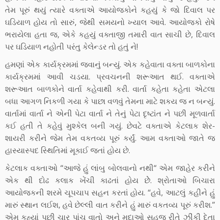
તેમ પૂરું થયું ત્યારે વક્તાએ આયોજકોને કહયું કે જો દિવાલ પર
ઘડિયાળ હોય તો સારું, જેથી સમયનો ખ્યાલ આવે. આયોજકો રોષે
ભરાયેલા હતા જ, એકે કહયું વક્તાજી તમારી વાત સાચી છે, દિવાલ
પર ઘડિયાળ નહોતી પરંતુ કેલેન્ડર તો હતું ને!
હમણાં એક કાર્યક્રમમાં જવાનું બન્યું. એક કહેવાતા વક્તા બાળકોના
કાર્યક્રમમાં આવી ચડયા. પ્રવચનની શરૂઆત થઈ. વક્તાએ
શરૂઆત બાળકોને વાર્તા કહેવાથી કરી. વાર્તા કહેતા કહેતા એટલા
બધા આગળ નિકળી ગયા કે પાછા વળવું તેમના માટે શકય જ ન બન્યું.
વાર્તામાં વાર્તા ને એની પેટા વાર્તા ને તેનું પેટા દૃષ્ટાંત ને પછી મૂળવાર્તા
કઈ હતી તે કહેવું મુશ્કેલ બની ગયું. છેવટે વક્તાએ કેટલાક શેર-
શાયરી કરીને જેમ તેમ વકતવ્ય પૂરું કર્યું. આમ વક્તાઓ જાતે જ
હાસ્યાસ્પદ સ્થિતિમાં મૂકાઈ જતાં હોય છે.
કેટલાક વક્તાઓ “આજે હું લાંબુ બોલવાનો નથી“ એમ જાહેર કરીને
એક થી દોઢ કલાક ખેંચી કાઢતાં હોય છેે. શ્રોતાઓ બિચારા
આયોજકની શરમે ચૂપચાપ સહન કરતાં હોય. “હવે, આટલું કહીને હું
મારું સ્થાન લઈશ, હવે છેલ્લી વાત કરીને હું મારું વકતવ્ય પૂરું કરીશ.”
એમ કહ્યાં પછી ચાર પાંચ વાતો અને મુદાઓ સહજ રીતે ઝીંકી દેતા