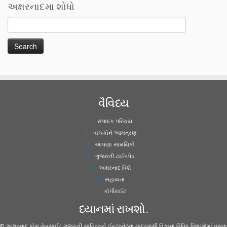
અક્ષરનાદમા શોધો
વૈવિધ્ય
સંપાદક પરિચય
વાચકોને આમંત્રણ
આપણા સામયિકો
ગુજરાતી ટાઈપપેડ
અક્ષરનાદ વિશે
સહાયતા
કોપીરાઈટ
ધ્યાનમાં રાખશો..
© અક્ષરનાદ.કોમ વેબસાઈટ ગુજરાતી સાહિત્યને ઈન્ટરનેટના માધ્યમથી વિશ્વના વિવિધ વિભાગોમાં વસતા