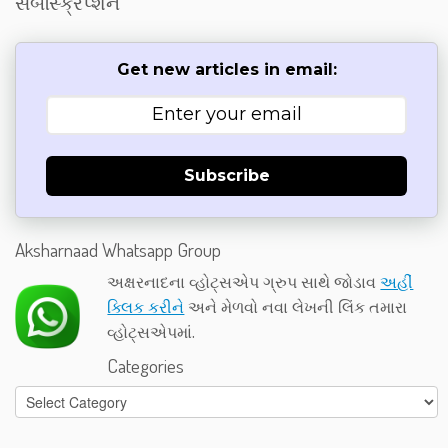
સબસ્ક્રિપ્શન
Get new articles in email:
Subscribe
Aksharnaad Whatsapp Group
અક્ષરનાદના વ્હોટ્સએપ ગ્રુપ સાથે જોડાવ
અહીં
ક્લિક કરીને
અને મેળવો નવા લેખની લિંક તમારા
વ્હોટ્સએપમાં.
Categories
Categories