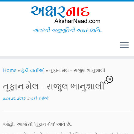
અંતરની અનુભૂતિનો અક્ષર ધ્વનિ..
Skip
to
Home
»
ટૂંકી વાર્તાઓ
»
તૂફાન મેલ – રાજુલ ભાનુશાલી
content
16
તૂફાન મેલ – રાજુલ ભાનુશાલી
June 26, 2015
in
ટૂંકી વાર્તાઓ
ઓહો.. આજે તો ‘તૂફાન મેલ’ આવે છે..