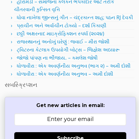
હીરામંડી – સમાજના કલંકને ભપકાદાર આર્ટ તરીકે
ચીતરવાની કુત્સિત વૃત્તિ
ધોવા નાખેલા જીન્સનું ગીત – ચંદ્રકાન્ત શાહ; પઠન RJ દેવકી
પ્રાચીન અને અર્વાચીન ટોક્યો – દર્શા કિકાણી
છઠ્ઠી અક્ષરનાદ માઇક્રોફિક્શન સ્પર્ધા (૨૦૨૪)
રાજસ્થાનનું અનોખું ઘરેણું : જવાઈ – મીરા જોશી
ટ્વિટરના કેટલાક ઉપયોગી બોટ્સ – જિજ્ઞેશ અધ્યારૂ
જોજો પાંપણ ના ભીંજાય.. – કમલેશ જોષી
ધોળાવીરા : એક અવર્ણનીય અનુભવ (ભાગ ૨) – અમી દોશી
ધોળાવીરા : એક અવર્ણનીય અનુભવ – અમી દોશી
સબસ્ક્રિપ્શન
Get new articles in email:
Subscribe