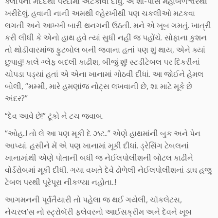
ક્લીપની મદદથી પરદામાં અટકાવી દીધું. એ શૉ-પીસ મહાબળેશ્વરથી
ખરીદેલું. હવાની નાની અમથી લ્હેરખીથી પણ ચકલીઓ મટકવા
લગતી અને આખ્ખી બારી થનગની ઉઠતી. મને એ ખૂબ ગમતું. ખાત્રી
કરી લીધી કે એનો હાથ હવે ત્યાં સુધી નહીં જ પહોંચે. સોફાના કુશન
તો થોડીવારમાંજ ફુટબોલ બની જવાના હતાં પણ શું થાય, એને ક્યાં
છુપાવું! કાલે ગ્લેફ બદલી કાઢીશ, બીજું શું! સ્ટડીટેબલ પર દિકરીનાં
ચોપડા પડ્યાં હતાં એ એના ખાનામાં ગોઠવી દીધાં. આ જોઈને હેમલ
બોલી, “મમ્મી, મારે હમણાંજ નોટ્સ લખવાની છે, શા માટે મૂકે છે
અંદર?”
“દેવ આવે છે!” ટૂંકો ને ટચ જવાબ.
“ઓહ..! તો લે આ પણ મૂકી દે ઝટ..” એણે હાથમાંની બુક અને પેન
આપ્યાં. હસીને મેં એ પણ ખાનામાં મૂકી દીધાં. ડ્રેસિંગ ટેબલનાં
ખાનામાંથી એણે પોતાની બધી જ નેઈલપોલીશની બોટલ કાઢીને
વોર્ડરોબમાં મૂકી દીધી. ગયા વખતે દેવે ઢોળેલી નેઈલપોલીશનાં ડાઘ હજુ
ટેબલ પરથી પૂરેપૂરા નીકળ્યા નહોતા..!
આગમનની પૂર્વતૈયારી તો પહેલા જ થઈ ગયેલી, ચૉકલેટસ,
નેચરલ’સ નો સ્ટ્રોબૅરી ફ્લેવરનો આઈસક્રીમ અને દેવને ખૂબ