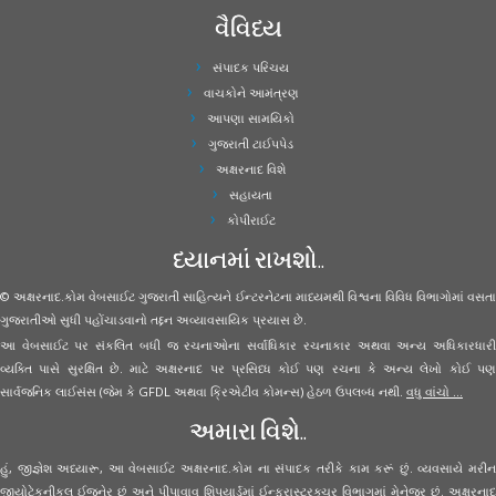
વૈવિધ્ય
સંપાદક પરિચય
વાચકોને આમંત્રણ
આપણા સામયિકો
ગુજરાતી ટાઈપપેડ
અક્ષરનાદ વિશે
સહાયતા
કોપીરાઈટ
ધ્યાનમાં રાખશો..
© અક્ષરનાદ.કોમ વેબસાઈટ ગુજરાતી સાહિત્યને ઈન્ટરનેટના માધ્યમથી વિશ્વના વિવિધ વિભાગોમાં વસતા
ગુજરાતીઓ સુધી પહોંચાડવાનો તદ્દન અવ્યાવસાયિક પ્રયાસ છે.
આ વેબસાઈટ પર સંકલિત બધી જ રચનાઓના સર્વાધિકાર રચનાકાર અથવા અન્ય અધિકારધારી
વ્યક્તિ પાસે સુરક્ષિત છે. માટે અક્ષરનાદ પર પ્રસિધ્ધ કોઈ પણ રચના કે અન્ય લેખો કોઈ પણ
સાર્વજનિક લાઈસંસ (જેમ કે GFDL અથવા ક્રિએટીવ કોમન્સ) હેઠળ ઉપલબ્ધ નથી.
વધુ વાંચો ...
અમારા વિશે..
હું, જીજ્ઞેશ અધ્યારૂ, આ વેબસાઈટ અક્ષરનાદ.કોમ ના સંપાદક તરીકે કામ કરૂં છું. વ્યવસાયે મરીન
જીયોટેકનીકલ ઈજનેર છું અને પીપાવાવ શિપયાર્ડમાં ઈન્ફ્રાસ્ટ્રક્ચર વિભાગમાં મેનેજર છું. અક્ષરનાદ