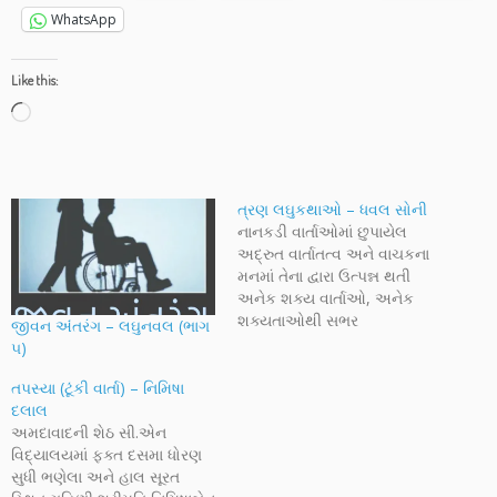
WhatsApp
Like this:
Loading…
ત્રણ લઘુકથાઓ – ધવલ સોની
નાનકડી વાર્તાઓમાં છુપાયેલ
અદ્રુત વાર્તાતત્વ અને વાચકના
મનમાં તેના દ્વારા ઉત્પન્ન થતી
અનેક શક્ય વાર્તાઓ, અનેક
શક્યતાઓથી સભર
જીવન અંંતરંગ – લઘુનવલ (ભાગ
સર્જનપ્રક્રિયાની શરૂઆત એક
૫)
નાનકડી વાર્તા કરી શકે છે. આજે
પ્રસ્તુત છે ધવલભાઈ સોની
તપસ્યા (ટૂંકી વાર્તા) – નિમિષા
પ્રસ્તુત ત્રણ લઘુકથાઓ.
દલાલ
એકથી એક અનોખી વાર્તાઓ
અમદાવાદની શેઠ સી.એન
સાથે આજની સવારે તેમની આ
વિદ્યાલયમાં ફક્ત દસમા ધોરણ
વાર્તાઓ તેના શક્ય વિસ્તાર વિશેનું
સુધી ભણેલા અને હાલ સૂરત