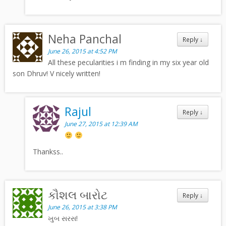
Neha Panchal
Reply
↓
June 26, 2015 at 4:52 PM
All these pecularities i m finding in my six year old
son Dhruv! V nicely written!
Rajul
Reply
↓
June 27, 2015 at 12:39 AM
Thankss..
કૌશલ બારોટ
Reply
↓
June 26, 2015 at 3:38 PM
ખુબ સરસ!