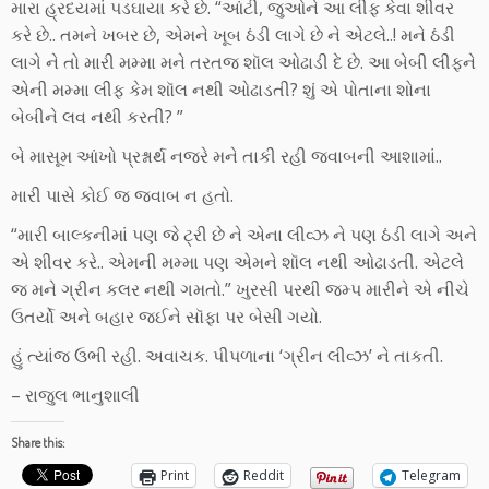
મારા હ્રદયમાં પડઘાયા કરે છે. “આંટી, જુઓને આ લીફ કેવા શીવર
કરે છે.. તમને ખબર છે, એમને ખૂબ ઠંડી લાગે છે ને એટલે..! મને ઠંડી
લાગે ને તો મારી મમ્મા મને તરતજ શૉલ ઓઢાડી દે છે. આ બેબી લીફને
એની મમ્મા લીફ કેમ શૉલ નથી ઓઢાડતી? શું એ પોતાના શોના
બેબીને લવ નથી કરતી? ”
બે માસૂમ આંખો પ્રશ્નાર્થ નજરે મને તાકી રહી જવાબની આશામાં..
મારી પાસે કોઈ જ જવાબ ન હતો.
“મારી બાલ્કનીમાં પણ જે ટ્રી છે ને એના લીવ્ઝ ને પણ ઠંડી લાગે અને
એ શીવર કરે.. એમની મમ્મા પણ એમને શૉલ નથી ઓઢાડતી. એટલે
જ મને ગ્રીન કલર નથી ગમતો.” ખુરસી પરથી જમ્પ મારીને એ નીચે
ઉતર્યો અને બહાર જઈને સૉફા પર બેસી ગયો.
હું ત્યાંજ ઉભી રહી. અવાચક. પીપળાના ‘ગ્રીન લીવ્ઝ’ ને તાકતી.
– રાજુલ ભાનુશાલી
Share this:
Print
Reddit
Telegram