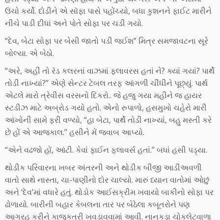
ઉંચો કર્યો. દોડીને એ સૉફા પાસે પહોંચ્યો, બધા કુશનને ફાઈટ મારીને
નીચે પાડી દીધાં અને પોતે સોફા પર ચડી ગયો.
“દેવ, બેટા સોફા પર બેસી જાતો પડી જઈશ” મિત્ર સમજાવટના સૂરે
બોલ્યા. એ બેઠો.
“અરે, અહીં તો રૅડ કલરનાં વાઝમાં ફ્લાવરસ હતાં ને? ક્યાં ગયાં? પાર્થે
તોડી નાખ્યાં?” એણે સેન્ટર ટેબલ તરફ આંગળી ચીંધીને પૂછ્યું. પાર્થ
એટલે મારો ત્રેવીસ વરસનો દિકરો.. જે હજુ ગયા મહીને જ હાયર
સ્ટડીઝ માટે અબ્રોડ ગયો હતો. એનો રુપાળો, હસમુખો ચહેરો મારી
આંખોની સામે ફરી વળ્યો, “હા બેટા, પાર્થે તોડી નાખ્યાં, બહુ મસ્તી કરે
છે હોં એ આજકાલ.” હસીને મેં જવાબ આપ્યો.
“એને વઢજો હોં, આંટી. કેવાં ફાઈન ફ્લાવર્સ હતાં.” બધાં હસી પડ્યા.
થોડીક પરિવારના ખબર અંતરની અને થોડીક બીજી આડીઅવળી
વાતો સાથે નાસ્તા, ચા-પાણીનો દોર ચાલ્યો. મારું ધ્યાન વાતોમાં ઓછું
અને ‘દેવ’માં વધારે હતું. થોડોક આઈસક્રીમ ખવાયો બાકીનો સોફા પર
ઢોળાયો. બારીની બહાર કેબલના તાર પર બેઠેલા કબૂતરોને પણ
આગ્રહ કરીને કાજુકતરી ખવડાવવામાં આવી. નાનકડા ચોકલેટવાળા