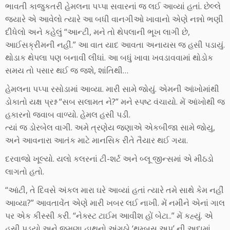
ભાવતી કાજુકતરી હેમલના પપ્પા સવારનાં જ લઈ આવ્યાં હતાં. છેલ્લે
જ્યારે એ આવેલો ત્યારે આ બધી વાનગીઓ ખાવાનો એણે નન્નો ભણી
દીધેલો અને કહેલું “આન્ટી, મને તો થેપલાની ભૂખ લાગી છે,
આઈસક્રીમની નહીં.” આ વાત યાદ આવતા અનાયસ જ હસી પડાયું.
થોડાક થેપલા પણ બનાવી લીધાં. આ બધું ખાવા ખવડાવવામાં થોડોક
સમય તો પસાર થઈ જ જશે, શાંતિથી…
હેમલના પપ્પા રસોડામાં આવ્યા. મારી સામે જોયું. એમની આંખોમાંથી
ડોકાતો યક્ષ પ્રશ્ન “સબ સલામત ને?” મને સ્પષ્ટ વંચાયો. મેં આંખોથી જ
હકારનો જવાબ વાળ્યો. હેમલ હસી પડી.
ત્યાં જ ડોરબેલ વાગી. અમે ત્રણેય જણાએ એકબીજા સામે જોયુ,
અને આવનારા આતંક માટે માનસિક રીતે તૈયાર થઈ ગયા.
દરવાજો ખૂલ્યો. યલો કલરનાં ટી-શર્ટ અને બ્લૂ જીન્સમાં એ મીઠડો
લાગતો હતો.
“આંટી, તે દિવસે અંકલ મારા ઘરે આવ્યાં હતાં ત્યારે તમે સાથે કેમ નહીં
આવ્યા?” આવતાવેંત એણે મારી ખબર લઈ નાખી. મેં નમીને એનાં ગાલ
પર એક કીસ્સી કરી. “નેક્સ્ટ ટાઈમ આવીશ હોં બેટા..” મેં કહ્યું. એ
હસી પડ્યો અને જમણા હાથનો અંગુઠો ‘થમ્બસ અપ’ ની અદામાં