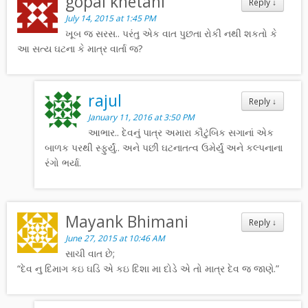
gopal khetani
Reply
↓
July 14, 2015 at 1:45 PM
ખૂબ જ સરસ.. પરંતુ એક વાત પુછતા રોકી નથી શકતો કે
આ સત્ય ઘટના કે માત્ર વાર્તા જ?
rajul
Reply
↓
January 11, 2016 at 3:50 PM
આભાર.. દેવનું પાત્ર અમારા કૌટુંબિક સગાનાં એક
બાળક પરથી સ્ફુર્યું.. અને પછી ઘટનાતત્વ ઉમેર્યું અને કલ્પનાના
રંગો ભર્યા.
Mayank Bhimani
Reply
↓
June 27, 2015 at 10:46 AM
સાચી વાત છે;
“દેવ નુ દિમાગ કઇ ઘડિ એ કઇ દિશા મા દોડે એ તો માત્ર દેવ જ જાણે.”