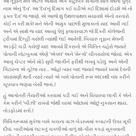
આ તૂફાન મેલ એટલે અમારા એક કૌટુંબિક સગાનો સાત વર્ષનો પુત્ર.
નામ એનું ‘દેવ’. આ ‘દેવ’નું દિમાગ કઈ ઘડીએ કઈ દિશામાં દોડશે એ તો
ફક્ત ‘દેવ’ જ જાણે. એ આજે શું ઉથલપાથલ મચાવશે એનો વરતારો
કોઈ ન કરી શકે! મને એની અમુક પાછલી મુલાકાતો યાદ આવી ગઈ
અને એ સાથે જ યાદ આવ્યું પેલું ફ્લાવરવાઝ જે દિકરી કોલેજની
ટ્રીપમાં દિલ્હી ગયેલી ત્યાંથી લઈ આવેલી. બિચારું તૂફાન મેલની
અડફેટે ચડી ગયેલું! યાદ આવ્યો દિકરાનો એ ચિંતિત ચહેરો જ્યારે
પોતાની નોટબુકમાં એણે ‘એપલ’ અને ‘મેન્ગો’ ચીતરાયેલાં જોયાં. એક
આખું ચેપ્ટર એને મોડે સુધી જાગીને ફરીથી લખવું પડેલું. અને એની
ગિટારના એ તૂટેલા તાર… ઓહ! ત્યાર બાદ જ્યારે જ્યારે ઘરમાં દેવની
પધરામણી થતી ત્યારે ત્યારે એ બન્ને પોતાની રૂમ અંદરથી બંધ કરીને
ચૂપચાપ ભણવા બેસી જતાં..!
હું આગોતરી તૈયારીઓ કરવામાં પડી ગઈ અને વિચારવા લાગી કે એને
કેમ કરીને ‘બીઝી’ રાખવો જેથી ઘરમાં ઓછામાં ઓછું નુકસાન થાય..
તોડફોડમાં સ્તો..!
લિવિંગરૂમમાં મુકેલા બન્ને કાચના વાઝ બેડરુમમાં કબાટની ઉપર મૂકી
દીધાં. બારીઓમાં લટકતું ચકલીઓ વાળું શૉ-પીસ કપડાં સૂકવવાની