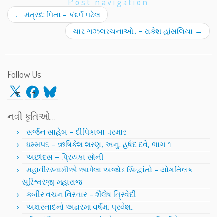
Post navigation
←
મંત્રદ: પિતા – કંદર્પ પટેલ
ચાર ગઝલરચનાઓ.. – રાકેશ હાંસલિયા
→
Follow Us
X
Facebook
Bluesky
નવી કૃતિઓ…
સર્જન સાહેબ – દીપિકાબા પરમાર
ધમ્મપદ – ઋષિકેશ શરણ, અનુ. હર્ષદ દવે, ભાગ ૧
અછાંદસ – પ્રિયંકા સોની
મહાવીરસ્વામીએ આપેલા અજોડ સિદ્ધાંતો – યોગતિલક
સૂરિશ્વરજી મહારાજ
કબીર વચન વિસ્તાર – શૈલેષ ત્રિવેદી
અક્ષરનાદનો અઢારમા વર્ષમાં પ્રવેશ..