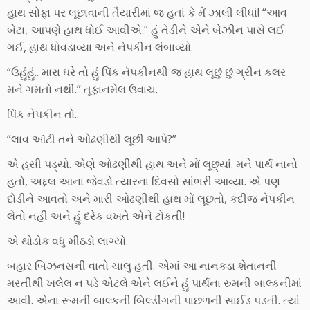
હાથ સોફા પર લૂછાવાની તૈયારીમાં જ હતાં કે મેં ઝાલી લીધાં! “આવ
બેટા, આપણે હાથ ધોઈ આવીએ.” હું તેડીને એને બેઝીન પાસે લઈ
ગઈ, હાથ ધોવડાવ્યા અને નેપકીન લંબાવ્યો.
“ઉહુંહું.. મારા ઘરે તો હું પિંક નૅપકીનથી જ હાથ લૂછું છું ગ્રીન કલર
મને ગમતો નથી.” તૂફાનમેલ ઉવાચ.
પિંક નેપકીન તો..
“લાવ આંટી તને ઓઢણીથી લૂછી આપે?”
એ હસી પડ્યો. એણે ઓઢણીથી હાથ અને મોં લૂછ્યાં. મને પાર્થ નાનો
હતો, અદ્દલ આના જેવડો ત્યારના દિવસો સાંભરી આવ્યા. એ પણ
દોડીને આવતો અને મારી ઓઢણીથી હાથ મોં લૂછતો, કદીજ નેપકીન
લેતો નહીં અને હું દરેક વખતે એને ટોકતી!
એ થોડોક વધુ મીઠડો લાગ્યો.
બહાર બિઝનસની વાતો ચાલુ હતી. એમાં આ નાનકડા શેતાનની
મસ્તીથી ખલેલ ન પડે એટલે એને લઈને હું પાર્થના રુમની બાલ્કનીમાં
આવી. એના રૂમની બાલ્કની બિલ્ડીંગની પાછળની સાઈડ પડતી. ત્યાં