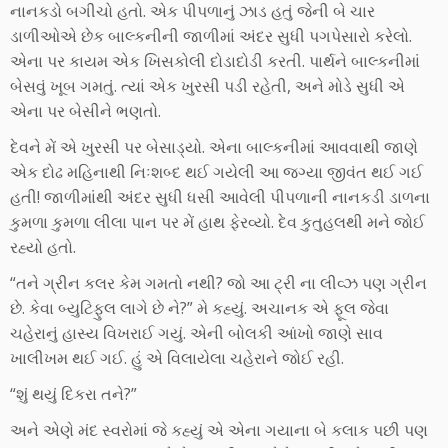
નાનકડો બગીચો હતો. એક પીપળાનું ઝાડ હતું જેની બે ચાર
ડાળીઓએ છેક બાલ્કનીની જાળીમાં અંદર સુધી પગપેસારો કરેલો.
એના પર કાયમ એક ખિસકોલી દોડાદોડી કરતી. પાર્થને બાલ્કનીમાં
બેસવું ખૂબ ગમતું. ત્યાં એક ખુરસી પડી રહેતી, અને મોડે સુધી એ
એના પર બેસીને ભણતો.
દેવને મેં એ ખુરસી પર બેસાડ્યો. એના બાલ્કનીમાં આવવાથી જાણે
એક દોઢ મહિનાથી નિઃશબ્દ થઈ ગયેલી આ જગ્યા જીવંત થઈ ગઈ
હતી! જાળીમાંથી અંદર સુધી ધસી આવેલી પીપળાની નાનકડી ડાળના
કુમળા કુમળા લીલા પાન પર મેં હાથ ફેરવ્યો. દેવ કુતુહલથી મને જોઈ
રહ્યો હતો.
“તને ગ્રીન કલર કેમ ગમતો નથી? જો આ ટ્રી ના લીવ્ઝ પણ ગ્રીન
છે. કેવા બ્યુટિફુલ લાગે છે ને?” મે કહ્યું. અચાનક એ ફૂલ જેવા
ચહેરાનું હાસ્ય વિખરાઈ ગયું. એની બોલકી આંખો જાણે સાવ
ખાલીખમ થઈ ગઈ. હું એ વિલાયેલા ચહેરાને જોઈ રહી.
“શું થયું દિકરા તને?”
અને એણે મંદ સ્વરોમાં જે કહ્યું એ એના ગયાના બે કલાક પછી પણ