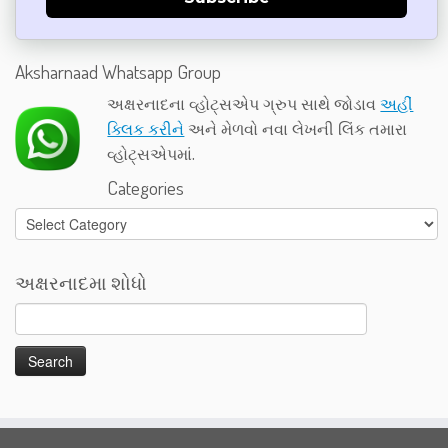
Aksharnaad Whatsapp Group
અક્ષરનાદના વ્હોટ્સએપ ગ્રુપ સાથે જોડાવ
અહીં
ક્લિક કરીને
અને મેળવો નવા લેખની લિંક તમારા
વ્હોટ્સએપમાં.
Categories
Categories
અક્ષરનાદમા શોધો