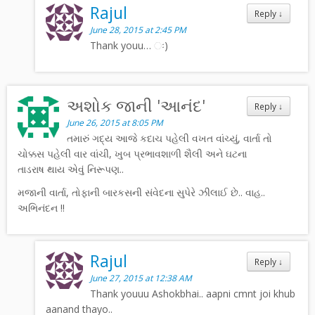
Rajul
Reply
↓
June 28, 2015 at 2:45 PM
Thank youu… ઃ)
અશોક જાની 'આનંદ'
Reply
↓
June 26, 2015 at 8:05 PM
તમારું ગદ્ય આજે કદાચ પહેલી વખત વાંચ્યું, વાર્તા તો
ચોક્કસ પહેલી વાર વાંચી, ખુબ પ્રભાવશાળી શૈલી અને ઘટના
તાડરાષ થાય એવું નિરૂપણ..
મજાની વાર્તા, તોફાની બારકસની સંવેદના સુપેરે ઝીલાઈ છે.. વાહ..
અભિનંદન !!
Rajul
Reply
↓
June 27, 2015 at 12:38 AM
Thank youuu Ashokbhai.. aapni cmnt joi khub
aanand thayo..