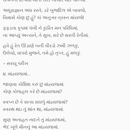
અધૂરાજ્ઞાન અધ રસ્તે, ડરે બુજદિલ એ બાવલો,
વિમાસે કોણ છું હું? કાં અનુત્તર ત્રસ્ત માંયલો!
ફફડતા કૂપમાં પંખી ને કુંઠીત મન પરિધિમાં,
ના આપ્યું અન્યને, તે સુખ, સરે છે સરતી રેતીમાં.
હવે હું રેત ઊંડાણે બની વીરડો ઝમી ઝળકું,
ઉલેચો, વાપરો મુજને, તમે હો તૃપ્ત, હું મલકું.
– સરયૂ પરીખ
૪. માંહ્યલામાં…
જાણવા કોશિશ કરું છું માંહ્યલામાં.
કોણ કોલાહલ કરે છે માંહ્યલામાં?
સ્વપ્ન છે કે સત્ય સઘળું માંહ્યલામાં?
સ્વસ્થ થઇ તું શાંત થા, માંહ્યલામાં.
સુણ અનાહત નાદને તું માંહ્યલામાં,
ભેદ ખૂલે મૌનનું આ માંહ્યલામાં.