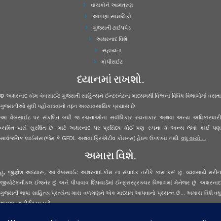
વાચકોને આમંત્રણ
આપણા સામયિકો
ગુજરાતી ટાઈપપેડ
અક્ષરનાદ વિશે
સહાયતા
કોપીરાઈટ
ધ્યાનમાં રાખશો..
© અક્ષરનાદ.કોમ વેબસાઈટ ગુજરાતી સાહિત્યને ઈન્ટરનેટના માધ્યમથી વિશ્વના વિવિધ વિભાગોમાં વસતા
ગુજરાતીઓ સુધી પહોંચાડવાનો તદ્દન અવ્યાવસાયિક પ્રયાસ છે.
આ વેબસાઈટ પર સંકલિત બધી જ રચનાઓના સર્વાધિકાર રચનાકાર અથવા અન્ય અધિકારધારી
વ્યક્તિ પાસે સુરક્ષિત છે. માટે અક્ષરનાદ પર પ્રસિધ્ધ કોઈ પણ રચના કે અન્ય લેખો કોઈ પણ
સાર્વજનિક લાઈસંસ (જેમ કે GFDL અથવા ક્રિએટીવ કોમન્સ) હેઠળ ઉપલબ્ધ નથી.
વધુ વાંચો ...
અમારા વિશે..
હું, જીજ્ઞેશ અધ્યારૂ, આ વેબસાઈટ અક્ષરનાદ.કોમ ના સંપાદક તરીકે કામ કરૂં છું. વ્યવસાયે મરીન
જીયોટેકનીકલ ઈજનેર છું અને પીપાવાવ શિપયાર્ડમાં ઈન્ફ્રાસ્ટ્રક્ચર વિભાગમાં મેનેજર છું. અક્ષરનાદ
ગુજરાતી ભાષા સાહિત્ય પ્રત્યેના મારા વળગણને એક માધ્યમ આપવાનો પ્રયત્ન છે... અમારા વિશે વધુ
વાંચવા
અહીં ક્લિક કરો...
Secured Site Assurance