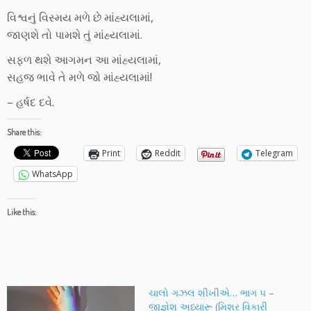
વિશ્વનું વિસ્મય મળે છે માંહ્યલામાં,
જાણશે તો પામશે તું માંહ્યલામાં.
સફળ થશે આગમન આ માંહ્યલામાં,
સહજ ભાવે તે મળે જો માંહ્યલામાં!
– હર્ષદ દવે.
Share this:
Print
Reddit
Telegram
WhatsApp
Like this:
ચાલો ગઝલ શીખીએ… ભાગ ૫ –
જીજ્ઞેશ અધ્યારૂ (મિશ્ર વિકારી