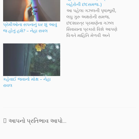
બહેરોની છંદસમજ..)
આ પહેલા ગઝલની પૃષ્ઠભૂમી,
લઘુ ગુરુ અક્ષરોની સમજ,
છંદશાસ્ત્ર પ્રમાણેના ગઝલ
પ્રેમીઓના સપનાનું ઘર શું આવું
સિવાયના પ્રકારો વિશે આપણે
જ હોતું હશે? – નેહા રાવલ
વિગતે માહિતિ મેળવી અને
ગઝલના છંદશાસ્ત્ર અંતર્ગત
આઠ સંપૂર્ણ છંદો વિશે જાણકારી
પછી આજે મિશ્ર વિકારી છંદો
અને તેમના ઉદાહરણો જોઈએ.
શ્રી રઈશ મનીઆર તેમના પુસ્તક
'ગઝલનું છંદોવિધાન'માં ગઝલનું
મુખ્ય સંધી (પદભાર) ને આધારે
કહેવાઈ જવાનો મોક્ષ – નેહા
ગણવિભાજન…
રાવલ
આપનો પ્રતિભાવ આપો....