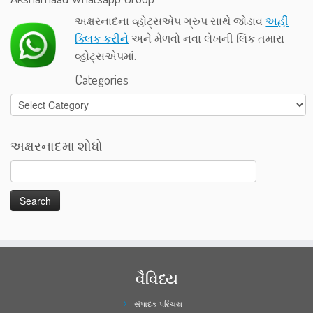
અક્ષરનાદના વ્હોટ્સએપ ગ્રુપ સાથે જોડાવ
અહીં
ક્લિક કરીને
અને મેળવો નવા લેખની લિંક તમારા
વ્હોટ્સએપમાં.
Categories
Categories
અક્ષરનાદમા શોધો
વૈવિધ્ય
સંપાદક પરિચય