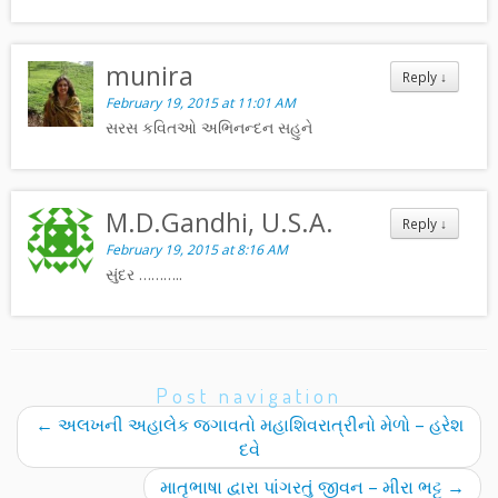
munira
Reply
↓
February 19, 2015 at 11:01 AM
સરસ કવિતઓ અભિનન્દન સહુને
M.D.Gandhi, U.S.A.
Reply
↓
February 19, 2015 at 8:16 AM
સુંદર ………..
Post navigation
←
અલખની અહાલેક જગાવતો મહાશિવરાત્રીનો મેળો – હરેશ
દવે
માતૃભાષા દ્વારા પાંગરતું જીવન – મીરા ભટ્ટ
→