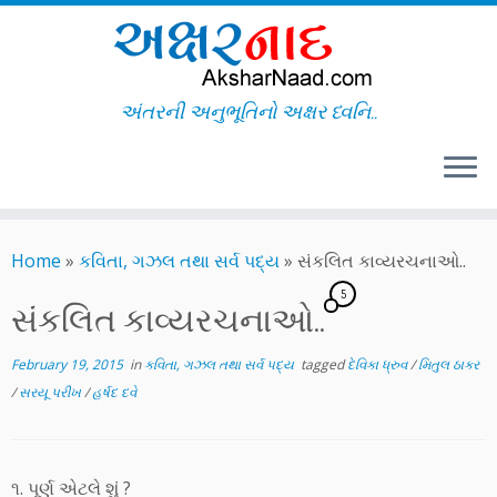
અંતરની અનુભૂતિનો અક્ષર ધ્વનિ..
Skip
to
Home
»
કવિતા, ગઝલ તથા સર્વ પદ્ય
»
સંકલિત કાવ્યરચનાઓ..
content
5
સંકલિત કાવ્યરચનાઓ..
February 19, 2015
in
કવિતા, ગઝલ તથા સર્વ પદ્ય
tagged
દેવિકા ધ્રુવ
/
મિતુલ ઠાકર
/
સરયૂ પરીખ
/
હર્ષદ દવે
૧. પૂર્ણ એટલે શું ?