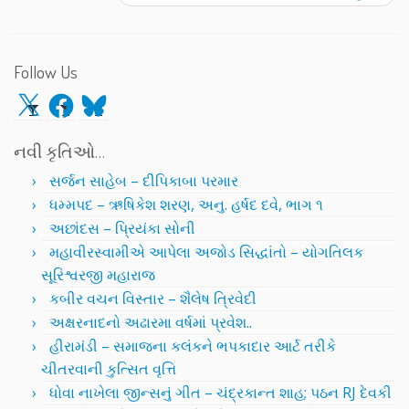
Follow Us
X
Facebook
Bluesky
નવી કૃતિઓ…
સર્જન સાહેબ – દીપિકાબા પરમાર
ધમ્મપદ – ઋષિકેશ શરણ, અનુ. હર્ષદ દવે, ભાગ ૧
અછાંદસ – પ્રિયંકા સોની
મહાવીરસ્વામીએ આપેલા અજોડ સિદ્ધાંતો – યોગતિલક
સૂરિશ્વરજી મહારાજ
કબીર વચન વિસ્તાર – શૈલેષ ત્રિવેદી
અક્ષરનાદનો અઢારમા વર્ષમાં પ્રવેશ..
હીરામંડી – સમાજના કલંકને ભપકાદાર આર્ટ તરીકે
ચીતરવાની કુત્સિત વૃત્તિ
ધોવા નાખેલા જીન્સનું ગીત – ચંદ્રકાન્ત શાહ; પઠન RJ દેવકી