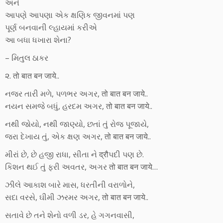
અને
આપણે આપણા એક ક્ષણિક જીવનમાં પણ
પૂર્ણ બનવાની લ્હાયમાં કરીએ
આ બધા ધખારા શેના?
– મિતુલ ઠાકર
૨. तो बात बन जाये..
નજર તારી મળે, પળભર અગર, तो बात बन जाये..
નયન સમજે બધું, હરદમ અગર, तो बात बन जाये..
નથી જોયો, નથી જાણ્યો, છતાં તું રોજ પૂજાયે,
જરા દેખાય તું, એક ક્ષણ અગર, तो बात बन जाये..
મીરાં છે, છે હજી રાધા, સીતા ને द्रौપદી પણ છે.
કિશન થઈ તું ફરી અવતર, અગર तो बात बन जाये…
ઝીલે આકાશ બારે માસ, ધરતીની વરાળોને,
સદા વરસે, ઘીમી ઝરમર અગર, तो बात बन जाये..
સતાવે છે તને શેનો વળી ડર, હે ગગનવાસી,