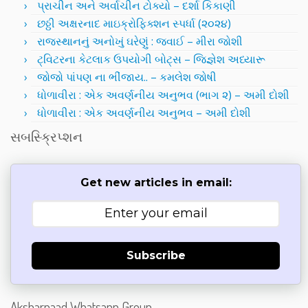
પ્રાચીન અને અર્વાચીન ટોક્યો – દર્શા કિકાણી
છઠ્ઠી અક્ષરનાદ માઇક્રોફિક્શન સ્પર્ધા (૨૦૨૪)
રાજસ્થાનનું અનોખું ઘરેણું : જવાઈ – મીરા જોશી
ટ્વિટરના કેટલાક ઉપયોગી બોટ્સ – જિજ્ઞેશ અધ્યારૂ
જોજો પાંપણ ના ભીંજાય.. – કમલેશ જોષી
ધોળાવીરા : એક અવર્ણનીય અનુભવ (ભાગ ૨) – અમી દોશી
ધોળાવીરા : એક અવર્ણનીય અનુભવ – અમી દોશી
સબસ્ક્રિપ્શન
Get new articles in email:
Subscribe
Aksharnaad Whatsapp Group