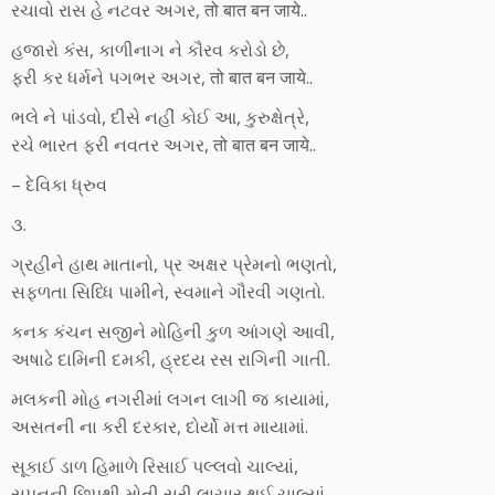
રચાવો રાસ હે નટવર અગર, तो बात बन जाये..
હજારો કંસ, કાળીનાગ ને કૌરવ કરોડો છે,
ફરી કર ધર્મને પગભર અગર, तो बात बन जाये..
ભલે ને પાંડવો, દીસે નહીં કોઈ આ, કુરુક્ષેત્રે,
રચે ભારત ફરી નવતર અગર, तो बात बन जाये..
– દેવિકા ધ્રુવ
૩.
ગ્રહીને હાથ માતાનો, પ્ર અક્ષર પ્રેમનો ભણતો,
સફળતા સિધ્ધિ પામીને, સ્વમાને ગૌરવી ગણતો.
કનક કંચન સજીને મોહિની કુળ આંગણે આવી,
અષાઢે દામિની દમકી, હ્રદય રસ રાગિની ગાતી.
મલકની મોહ નગરીમાં લગન લાગી જ કાયામાં,
અસતની ના કરી દરકાર, દોર્યો મત્ત માયામાં.
સૂકાઈ ડાળ હિમાળે રિસાઈ પલ્લવો ચાલ્યાં,
સપનની છિપથી મોતી સરી લાચાર થઈ ચાલ્યાં.