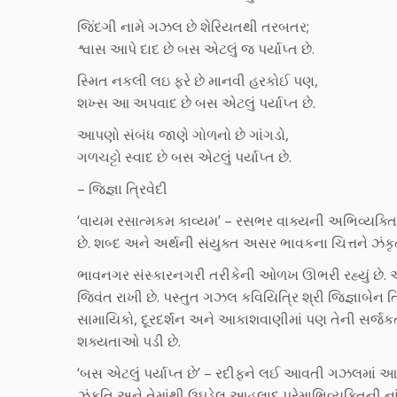
જિંદગી નામે ગઝલ છે શેરિયતથી તરબતર;
શ્વાસ આપે દાદ છે બસ એટલું જ પર્યાપ્ત છે.
સ્મિત નકલી લઇ ફરે છે માનવી હરકોઈ પણ,
શખ્સ આ અપવાદ છે બસ એટલું પર્યાપ્ત છે.
આપણો સંબંધ જાણે ગોળનો છે ગાંગડો,
ગળચટ્ટો સ્વાદ છે બસ એટલું પર્યાપ્ત છે.
– જિજ્ઞા ત્રિવેદી
‘વાયમ રસાત્મકમ કાવ્યમ’ – રસભર વાક્યની અભિવ્યક્તિનુ
છે. શબ્દ અને અર્થની સંયુક્ત અસર ભાવકના ચિત્તને ઝંકૃત
ભાવનગર સંસ્કારનગરી તરીકેની ઓળખ ઊભરી રહ્યું છે. 
જિવંત રાખી છે. પસ્તુત ગઝલ કવિયિત્રિ શ્રી જિજ્ઞાબેન ત્
સામાયિકો, દૂરદર્શન અને આકાશવાણીમાં પણ તેની સર્જક
શક્યતાઓ પડી છે.
‘બસ એટલું પર્યાપ્ત છે’ – રદીફને લઈ આવતી ગઝલમાં આ
ઝંકૃતિ અને તેમાંથી ઉઘડેલ આહલાદ પ્રેમાભિવ્યક્તિની ના