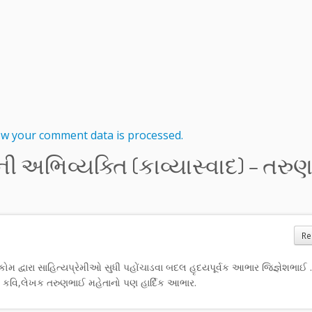
w your comment data is processed.
અભિવ્યક્તિ (કાવ્યાસ્વાદ) – તરુ
Re
મ દ્વારા સાહિત્યપ્રેમીઓ સુધી પહોંચાડવા બદલ હૃદયપૂર્વક આભાર જિજ્ઞેશભાઈ 
કવિ,લેખક તરુણભાઈ મહેતાનો પણ હાર્દિક આભાર.