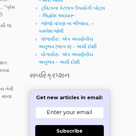
– મીરા જોશી
… “પ્રેમ
ટ્વિટરના કેટલાક ઉપયોગી બોટ્સ
ે.
– જિજ્ઞેશ અધ્યારૂ
જોજો પાંપણ ના ભીંજાય.. –
ેમી જ
કમલેશ જોષી
ધોળાવીરા : એક અવર્ણનીય
અનુભવ (ભાગ ૨) – અમી દોશી
ધોળાવીરા : એક અવર્ણનીય
અનુભવ – અમી દોશી
મજાત
રાખવા
સબસ્ક્રિપ્શન
ય તેવી
ો સાચા
Get new articles in email:
Subscribe