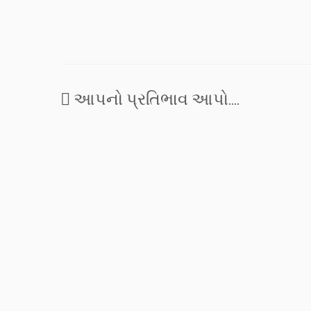
પ્રગટ થતી પ્રેમની ખુમારી અનોખી છે, પોતાના
મુક્તિ માટે
અને પ્રેમીકાના…
બ્રહ્મ અને 
નિબંધ સૂત્ર
બ્રહ્માત્મૈ
આપનો પ્રતિભાવ આપો....