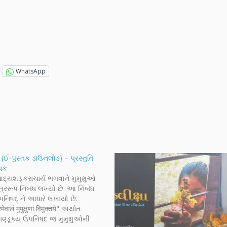
WhatsApp
 (ઈ-પુસ્તક ડાઉનલોડ) – પ્રસ્તુતિ
ાયક
્યશઙ્કરાચાર્ય ભગવાને મુમુક્ષુઓ
ત્રરૂપ નિબંધ લખ્યો છે. આ નિબંધ
પનિષદ્ ને આધારે લખાયો છે.
मेवालं मुमुक्षुणां विमुक्तये" અર્થાત
ણ્ડૂક્ય ઉપનિષદ જ મુમુક્ષુઓની