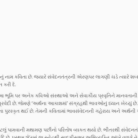
ં નામ કવિતા છે. જ્યારે સંવેદનતંત્રની એરણપર લાગણી ચડે ત્યારે શબ
 કરી દે.
આ ભૂમિ પર અનેક કવિઓ સંસ્થાઓ અને સેવાકીય પ્રવૃતિને માનવતાની
રિવેદી છે. જેમણે ‘અર્થના આકાશમાં’ સંગ્રહથી ભાવઓનું ધ્યાન ખેચ્યું છ
તા પુરસ્કૃત થઈ છે. તેમની કવિતામાં ભાવસંવેદનની ગહેરાય અને અર્થ
ટલું પામવાની મથામણ પછીનો પરિતોષ વ્યકત થયો છે. ભીતરથી સંવેદનતં
ંદિ છે. પ્રથમ શે’રમાં જ સ્નેહથી સાદગીસભર અભિવ્યક્તિ આંખે વળગે તે