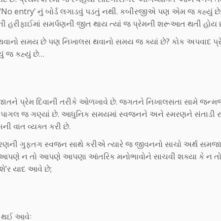
ત્યાં ‘No entry’ નું બોર્ડ લગાડવું પડતું નથી. કબીરજીએ પણ એમ જ કહ્યું છે
ર્થની હરીફાઈમાં સમર્પણની જીત થાય ત્યાં જ પ્રેમની શરૂઆત થતી હોય છ
 થવાનો સમય છે પણ નિખાલસ થવાનો સમય જ ક્યાં છે? કોક અપવાદ પ્ર
 જ કહ્યું છે…
જાતને પ્રેમ દિવાની તરીકે ઓળખાવે છે. જગતને નિખાલસતા સામે જ્ન્
તે પાગલ જ ગણ્યાં છે. આધુનિક સમયમાં સ્વજનને અને સ્મરણને સંતાડી 
ી વાત વ્યક્ત કરી છે.
્મરણની ગુફતગ સ્વજન સાથે કરીએ ત્યારે જ જીવનનો સાચો અર્થ સમજા
માં આપણે ન તો આપણે આપણા આંતરિક મનોભાવોને સાચવી શક્યા કે ન ત
’ર યાદ આવે છે;
મન થઈ આવેઃ