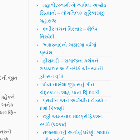
મહાવીરસ્વામીએ આપેલા અજોડ
સિદ્ધાંતો – યોગતિલક સૂરિશ્વરજી
મહારાજ
કબીર વચન વિસ્તાર – શૈલેષ
ત્રિવેદી
અક્ષરનાદનો અઢારમા વર્ષમાં
પ્રવેશ..
હીરામંડી – સમાજના કલંકને
ભપકાદાર આર્ટ તરીકે ચીતરવાની
કુત્સિત વૃત્તિ
્દની જીત
ધોવા નાખેલા જીન્સનું ગીત –
ચંદ્રકાન્ત શાહ; પઠન RJ દેવકી
 મહેકને
પ્રાચીન અને અર્વાચીન ટોક્યો –
ે. અનેક
દર્શા કિકાણી
ની અગણિત
છઠ્ઠી અક્ષરનાદ માઇક્રોફિક્શન
સ્પર્ધા (૨૦૨૪)
ત્રની
રાજસ્થાનનું અનોખું ઘરેણું : જવાઈ
મ છે.