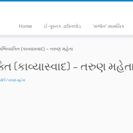
Home
ઈ-પુસ્તક ડાઉનલોડ
‘સર્જન’ સામયિક
વ્યક્તિ (કાવ્યાસ્વાદ) – તરુણ મહેતા
 (કાવ્યાસ્વાદ) – તરુણ મહેત
િવેદી
/
તરુણ મહેતા