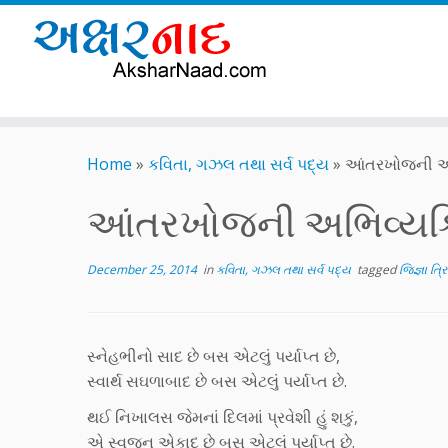
Skip
to
Home
»
કવિતા, ગઝલ તથા સર્વ પદ્ય
»
આંતરખોજની અભિ
content
આંતરખોજની અભિવ્યક્તિ
December 25, 2014
in
કવિતા, ગઝલ તથા સર્વ પદ્ય
tagged
જિજ્ઞા ત્ર
સ્નેહભીનો સાદ છે બસ એટલું પર્યાપ્ત છે,
સ્વાર્થ સઘળાબાદ છે બસ એટલું પર્યાપ્ત છે.
થઈ નિખાલસ જેમનાં દિલમાં પ્રવેશી હું શકું,
એ સ્વજન એકાદ છે બસ એટલું પર્યાપ્ત છે.