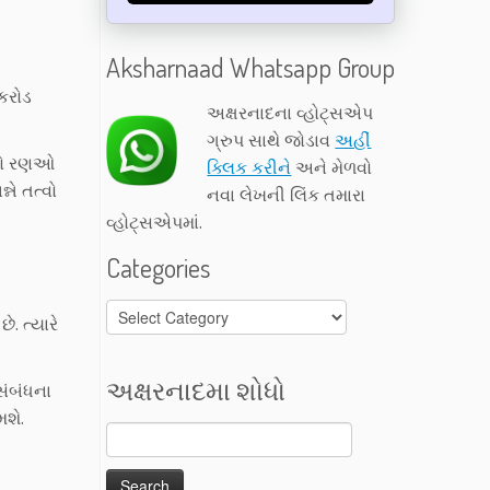
Aksharnaad Whatsapp Group
 કરોડ
અક્ષરનાદના વ્હોટ્સએપ
ગ્રુપ સાથે જોડાવ
અહીં
ઈનો રણઓ
ક્લિક કરીને
અને મેળવો
ને તત્વો
નવા લેખની લિંક તમારા
વ્હોટ્સએપમાં.
Categories
Categories
. ત્યારે
અક્ષરનાદમા શોધો
સંબંધના
શે.