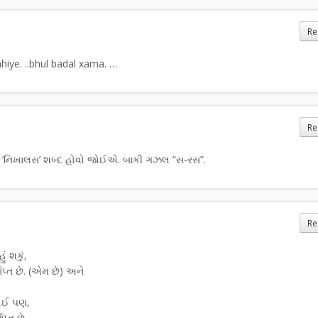
Re
hhiye. ..bhul badal xama. …
Re
 ‘નિખાલસ’ શબ્દ હોવો જોઈએ. બાકી ગઝલ “સ-રસ”.
Re
ં શકું,
પ્ત છે. (એમ છે) અને
કોઈ પણ,
્ત છે.