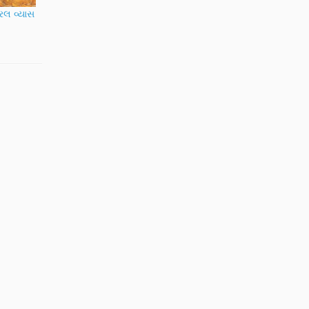
ીરલ વ્યાસ