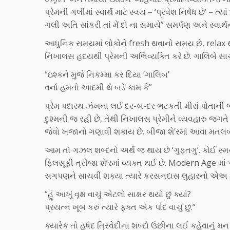
પ્રેમની ગલીમાં સ્વાર્થ માટે સ્વયં – ‘પ્રવેશ નિષેધ છે’ – 
ગલી અતિ સાંકરી તાં મેં દો ના સમાયે” સમર્પણ અને સ્વા
આધુનિક સમયમાં લોકોને fresh થવાનો સમય છે, relax
નિખાલસ હદયથી પ્રેમની અભિવ્યક્તિ કરે છે. ગાલિબે સાચું
“ઇશ્કને મુજે નિકમ્મા કર દિયા ‘ગાલિબ’
વર્ના હમતો આદમી થે બડે કામ કે”
પ્રેમ પદારથ ઝંખના લઈ દર-બ-દર ભટકતી મીરાં પોતાની 
દુશ્મની જ રહી છે, તેથી નિખાલસ પ્રેમીને વ્યવહારુ જગ
જેવો ખજાનો ગણાવી શકાય છે. બીજા શે’રમાં આવા મતલબન
આમ તો ગઝલ શબ્દનો અર્થ જ થાય છે ‘ગુફતગુ’. કોઈ સ
ફિલસૂફી ત્રીજા શે’રમાં વ્યક્ત થઈ છે. Modern Age 
સગપણને સાચવી શક્યા ત્યારે કરસનદાસ લુહારનો એઅ શે
“હું આખું વૃક્ષ વાચું એટલો સાક્ષર થયો છું ક્યાં?
પ્રયત્ન ખૂબ કરું ત્યારે ફક્ત એક પાંદ વાચું છું.”
ક્યારેક તો હર્ષદ ત્રિવેદીના શબ્દો ઉછીના લઈ કહેવાનું 