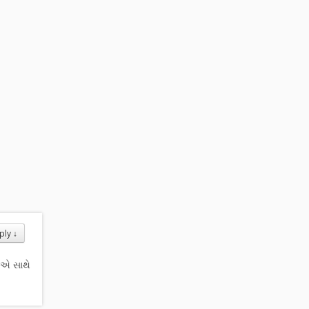
ણ
ply
↓
.એ સાથે