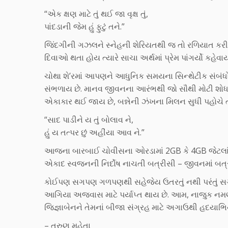
“એક ક્ષણ માટે તું થઈ જા વૃક્ષ તું,
પાંદડાની જેમ હું ફુટું તને.”
જિંદગીની ગઝલને સ્નેહની શેરિયતથી જ તો રળિયાત કરી શકા
દિવાઓ થતા હોય ત્યારે સાચા અર્થમાં પ્રેમ પાંગર્યો કહેવા
ચોથા શે’રમાં આપણને આધુનિક સમયના સિન્થેટીક સંબંધ
સંભળાય છે. માનવ જીવનના આરંભથી જો સૌથી મોટી શોધ હો
એકાકાર થઈ જાય છે, બન્નેની ઝંખના મિલન સુધી પહોચે 
“સાદ પાડીને ય તું બોલાવ ને,
હું ય તત્પર છું અહીંયા આવ ને.”
આજના બારબાઈ ચોવીસના ઓરડામાં 2GB કે 4GB જેટલાં માં જ
એકાદ સ્વજનની નિર્દોષ નાચતી બત્રીસી – જીવનમાં બત્રીસ 
કોઈપણ સગપણ ગળપણથી સહેજેય ઉતરતું નથી પરંતું સગપણને 
આગિયા અજવાસ માટે પર્યાપ્ત થાય છે. આમ, નાજુક નમણા
જિજ્ઞાબેનને તેમનાં બીજા સંગ્રહ માટે અગાઉથી હદયા
– તરુણ મહેતા