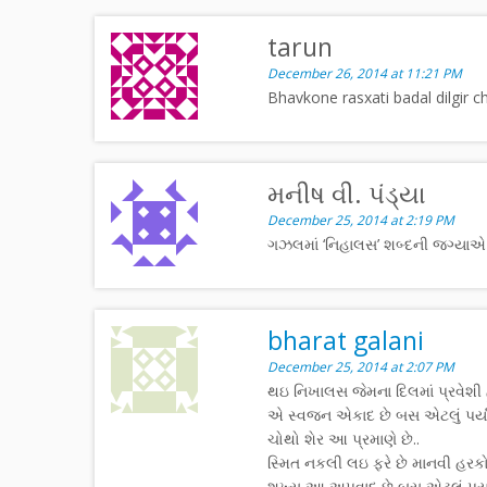
tarun
December 26, 2014 at 11:21 PM
Bhavkone rasxati badal dilgir c
મનીષ વી. પંડ્યા
December 25, 2014 at 2:19 PM
ગઝલમાં ‘નિહાલસ’ શબ્દની જગ્યાએ
bharat galani
December 25, 2014 at 2:07 PM
થઇ નિખાલસ જેમના દિલમાં પ્રવેશી હુ
એ સ્વજન એકાદ છે બસ એટલું પર્યા
ચોથો શેર આ પ્રમાણે છે..
સ્મિત નકલી લઇ ફરે છે માનવી હર
શખ્સ આ અપવાદ છે બસ એટલું પર્યાપ