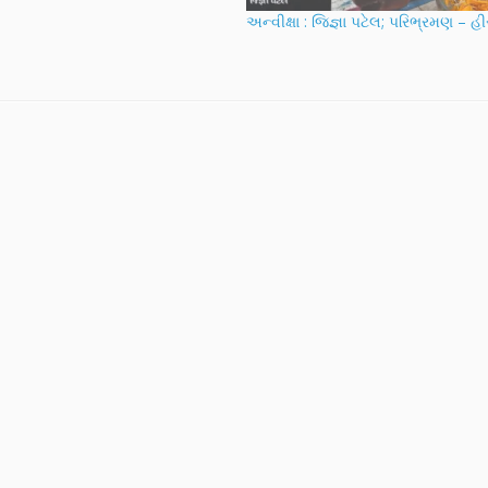
 પર્યાપ્ત છે તેમ જ એ મુક્તિના સાધન,
અન્વીક્ષા : જિજ્ઞા પટેલ; પરિભ્રમણ – હ
આત્માના ભેદનું જ્ઞાન છે. તેથી આ
રૂપ હોવા છતાં અધિકારીના
ક્ય…