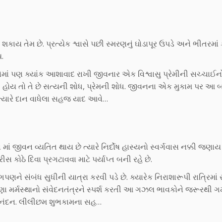
ય તેમ છે. પ્રત્યેક શ્વાસે પછી સ્મરણનું ઘોડાપૂર ઉપડે અને ભીતરમાં
ય.
ોમાં પણ ક્યાંક આશાવાદ રાખી જીવનાર એક વિશ્વાસુ પ્રેમીની સચ્ચા
ય તો તે છે સત્યની શોધ, પ્રેમની શોધ. જીવનના એક મુકામ પર આ બન્
ત્યારે દાન વાધેલા સહજ યાદ આવે…
ીવન વ્યતિત થાય છે ત્યારે નિર્દોષ હાસ્યનો સ્વર્ગવાસ નક્કી જણાય છે
કોઠે દિવા પ્રગટાવવા માટે પર્યાપ્ત બની રહે છે.
સંબંધ સુધીની યાત્રા કરવી પડે છે. ક્યારેક નિરાશારૂપી રાત્રિમાં 
 મર્મસ્થાનો સંવેદનતંત્રને સ્પર્શ કરતી આ ગઝલ ભાવકોને જરૂરથી ગમ
ભિનંદન. લીલીછમ શુભકામના સહ…