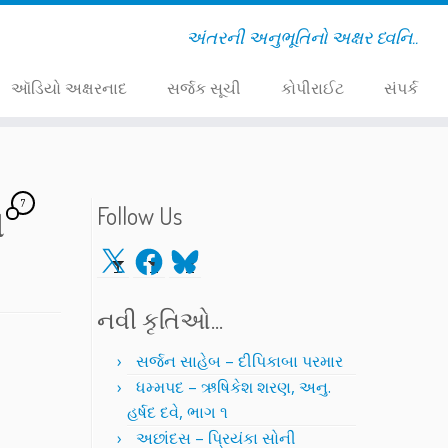
અંતરની અનુભૂતિનો અક્ષર ધ્વનિ..
ઑડિયો અક્ષરનાદ
સર્જક સૂચી
કોપીરાઈટ
સંપર્ક
7
ા
Follow Us
X
Facebook
Bluesky
નવી કૃતિઓ…
સર્જન સાહેબ – દીપિકાબા પરમાર
ધમ્મપદ – ઋષિકેશ શરણ, અનુ.
હર્ષદ દવે, ભાગ ૧
અછાંદસ – પ્રિયંકા સોની