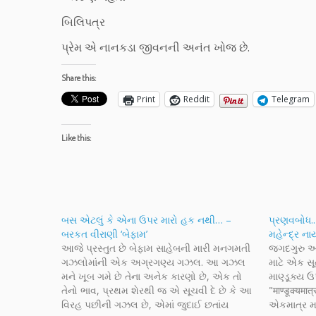
બિલિપત્ર
પ્રેમ એ નાનકડા જીવનની અનંત ખોજ છે.
Share this:
Print
Reddit
Telegram
Like this:
બસ એટલું કે એના ઉપર મારો હક નથી… –
પ્રણવબોધ..
બરકત વીરાણી ‘બેફામ’
મહેન્દ્ર ન
આજે પ્રસ્તુત છે બેફામ સાહેબની મારી મનગમતી
જગદગુરુ આદ
ગઝલોમાંની એક અગ્રગણ્ય ગઝલ. આ ગઝલ
માટે એક સૂ
મને ખૂબ ગમે છે તેના અનેક કારણો છે, એક તો
માણ્ડૂક્ય ઉ
તેનો ભાવ, પ્રથમ શેરથી જ એ સૂચવી દે છે કે આ
"माण्डूक्यमात्र
વિરહ પછીની ગઝલ છે, એમાં જુદાઈ છતાંય
એકમાત્ર મા