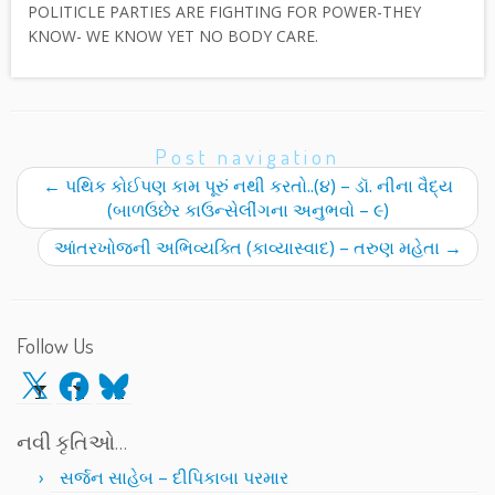
POLITICLE PARTIES ARE FIGHTING FOR POWER-THEY
KNOW- WE KNOW YET NO BODY CARE.
Post navigation
←
પથિક કોઈપણ કામ પૂરું નથી કરતો..(૪) – ડૉ. નીના વૈદ્ય
(બાળઉછેર કાઉન્સેલીંગના અનુભવો – ૯)
આંતરખોજની અભિવ્યક્તિ (કાવ્યાસ્વાદ) – તરુણ મહેતા
→
Follow Us
X
Facebook
Bluesky
નવી કૃતિઓ…
સર્જન સાહેબ – દીપિકાબા પરમાર