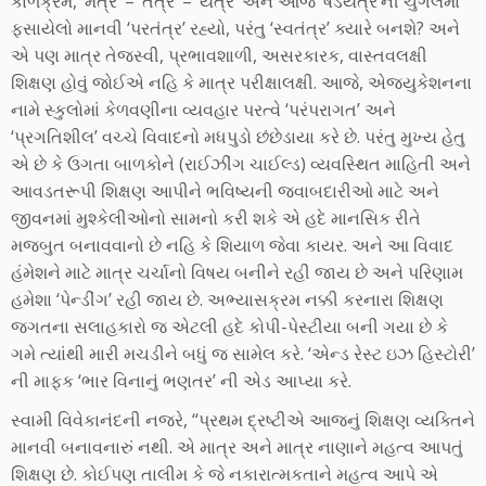
કાળક્રમે, ‘મંત્ર’ – ‘તંત્ર’ – ‘યંત્ર’ અને આજે ‘ષડયંત્ર’ની ચુંગલમાં
ફસાયેલો માનવી ‘પરતંત્ર’ રહ્યો, પરંતુ ‘સ્વતંત્ર’ ક્યારે બનશે? અને
એ પણ માત્ર તેજસ્વી, પ્રભાવશાળી, અસરકારક, વાસ્તવલક્ષી
શિક્ષણ હોવું જોઈએ નહિ કે માત્ર પરીક્ષાલક્ષી. આજે, એજ્યુકેશનના
નામે સ્કુલોમાં કેળવણીના વ્યવહાર પરત્વે ‘પરંપરાગત’ અને
‘પ્રગતિશીલ’ વચ્ચે વિવાદનો મધપુડો છંછેડાયા કરે છે. પરંતુ મુખ્ય હેતુ
એ છે કે ઉગતા બાળકોને (રાઈઝીંગ ચાઈલ્ડ) વ્યવસ્થિત માહિતી અને
આવડતરૂપી શિક્ષણ આપીને ભવિષ્યની જવાબદારીઓ માટે અને
જીવનમાં મુશ્કેલીઓનો સામનો કરી શકે એ હદે માનસિક રીતે
મજબુત બનાવવાનો છે નહિ કે શિયાળ જેવા કાયર. અને આ વિવાદ
હંમેશને માટે માત્ર ચર્ચાનો વિષય બનીને રહી જાય છે અને પરિણામ
હમેશા ‘પેન્ડીંગ’ રહી જાય છે. અભ્યાસક્રમ નક્કી કરનારા શિક્ષણ
જગતના સલાહકારો જ એટલી હદે કોપી-પેસ્ટીયા બની ગયા છે કે
ગમે ત્યાંથી મારી મચડીને બધું જ સામેલ કરે. ‘એન્ડ રેસ્ટ ઇઝ હિસ્ટોરી’
ની માફક ‘ભાર વિનાનું ભણતર’ ની એડ આપ્યા કરે.
સ્વામી વિવેકાનંદની નજરે, “પ્રથમ દ્રષ્ટીએ આજનું શિક્ષણ વ્યક્તિને
માનવી બનાવનારું નથી. એ માત્ર અને માત્ર નાણાને મહત્વ આપતું
શિક્ષણ છે. કોઈપણ તાલીમ કે જે નકારાત્મકતાને મહત્વ આપે એ