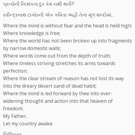
પ્રત્યેની નિ:શંકતા દુર કેમ નથી થતી?’
રવીન્દ્રનાથ ટાગોરની એક કવિતા અહી તેના મૂળ શબ્દોમાં…
Where the mind is without fear and the head is held high;
Where knowledge is free;
Where the world has not been broken up into fragments
by narrow domestic walls;
Where words come out from the depth of truth;
Where tireless striving stretches its arms towards
perfection;
Where the clear stream of reason has not lost its way
into the dreary desert sand of dead habit;
Where the mind is led forward by thee into ever-
widening thought and action into that heaven of
freedom;
My Father,
Let my country awake.
બિલિપત્ર