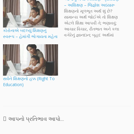
– અશિક્ષણ – જિજ્ઞેશ અધ્યારૂ
શિક્ષણનો મૂળભૂત અર્થ શું છે?
સામાન્ય અર્થ જોઈએ તો શિક્ષણ
એટલે શિક્ષા આપવી તે; ભણાવવું;
આચાર વિચાર, રીતભાત અને કલા
કોરોનાએ બદલ્યું શિક્ષણનું
વગેરેનું જ્ઞાનદાન; બૃહદ અર્થમાં
સ્વરૂપ – હેમાંગી ભોગાયતા મહેતા
શિક્ષણ એ વિદ્યાર્થીને જ્ઞાન
પીરસવાની પદ્ધતિ છે, વિદ્યાર્થીની
ગ્રહણશક્તિ, સમજણ, વૈચારીક
ક્ષમતા અને અંતે આવડતને
અસરકારક બનાવવાની અને
વિકસાવવાની પદ્ધતિ. પણ આપણા
સમાજનો આ વરવો ચહેરો…
સર્વને શિક્ષણનો હક્ક (Right To
Education)
આપનો પ્રતિભાવ આપો....