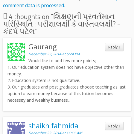
comment data is processed.
4 thoughts on “
શિક્ષણની પ્રવર્તમાન
પરિસ્થિતિ : પરીક્ષાલક્ષી કે વાસ્તવલક્ષી? –
કંદર્પ પટેલ
”
Gaurang
Reply
↓
December 23, 2014 at 6:24 PM
Would like to add few more points;
1. Our education system does not have objective other than
money.
2. Education system is not qualitative.
3. Our graduates and post graduates choose teaching as last
option to earn money because of this tuition becomes
necessity and wealthy business..
shaikh fahmida
Reply
↓
December 23, 2014 at 11:11 AM