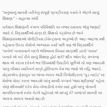
“મનુષ્યનું માનવી તરીકેનું સંપૂર્ણ પ્રગટીકરણ કરાવે તે એટલે સાચું
શિક્ષણ.” – મહાત્મા ગાંધી
વર્તમાન શિક્ષણની કંગાળ પરિસ્થિતિ પર નજર ઠરાવતા એવું જણાઈ
આવે કે, વિદ્યાર્થીઓ યંત્ર છે, શિક્ષકો કંટ્રોલર છે અને
શિક્ષણસંસ્થાઓ પોલીટીક્સ ઈવેન્ટ્સના અડ્ડાઓ છે. આટ-આટલા વર્ષો
કહેવાતા ઉચ્ચ કોર્સનો અભ્યાસ કર્યા પછી પણ જે વિદ્યાર્થીને
‘કાબેલ’ બનાવવાને બદલે ભવિષ્યના વિચાર માત્રથી ડરતો ‘કાયર’
બનાવે એ કઈ રીતે સાચું શિક્ષણ હોઈ શકે? થીંક ઓન ધેટ. ૨+૨=૪
થાય એ કદાચ દરેકને ભર ઊંઘમાંથી ઉઠાડીને પૂછીએ તો પણ આવડશે
પરંતુ બીમાર વ્યક્તિને રાત્રે હોસ્પિટલ કેમ લઇ જવો એ નહિ આવડે.
વોટ્સએપ-ફેસબુક પર લાંબા-લચક અઢી કિલોમીટરના ‘ગુડ નાઈટ’ ના
મેસેજ પોસ્ટ કરતા આવડશે પરંતુ મમ્મી-પપ્પાને ‘જય શ્રીકૃષ્ણ’ કહેતા
કોણ શીખવશે? દરેક મેચ-ખેલાડીનો સ્કોર યાદ હશે પરંતુ પોતાની
માનસિકતાનો સ્કોર કેટલે પહોચ્યો એ માપ્યું કે? કાલાંતરે માનવી પર
અલગ-અલગ અસરો થઇ છે.