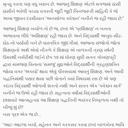
મૃત્યુ કરતા પણ વધુ ખરાબ છે. આજનું શિક્ષણ એટલે મગજમાં ઠાંસી
ઠાંસીને ભરેલી પચ્યા વગરની જુદી જુદી બિનજરૂરી માહિતી કે જે
અખા જીવન દરમીયાન ‘અનસોલ્વ ક્વેશ્ચન’ બનીને જ રહી જાય છે.”
આજનું શિક્ષણ ખર્ચાળ તો છે જ, છતાં એ ‘પ્રશિક્ષણ’ ન બનતા
અભાવના લીધે ‘અશિક્ષણ’ રહી જાય છે. અને વિદ્યાર્થી અબુધ-મીંઢ-
ઠોઠ નો પર્યાયી બને છે વાસ્તવિક જીંદગીમાં. આજના સંજોગો જોતા
શિક્ષણનો અર્થ એવો નીકળે કે શિક્ષણ એ બાળકની ત્રણ વર્ષની
ઉંમરથી નર્સરીથી લઈને છેક ૧૨ માં ધોરણ સુધી સતત ગોખણપટ્ટી
દ્વારા સમજણ વિનાના ‘સમજુ’ મુદ્દાઓને વિદ્યાર્થીની ગ્રહણશક્તિ
જોયા વગર ‘અપચો’ થાય એવું પીરસવામાં આવતું શિક્ષણ. અને આવી
પદ્ધતિમાંથી પસાર થયા પછી પોતાને ક્યાં વિષયમાં રસ છે એ પણ
કદાચ વિદ્યાર્થી ઓળખી શકતો નથી અને સતત એક ‘ક્વેશ્ચન માર્ક’
બનીને જ ઉભો રહી જાય છે. મહત્વના વર્ષોમાં વિદ્યાર્થીઓની
છાશવારે આત્મહત્યા આ શિક્ષણ પદ્ધતિની ભયંકર નિષ્ફળતા નથી તો
બીજું શું છે?
બસ પ્રશ્ન એક જ છે…
‘આટ-આટલા ખર્ચા, મહેનત અને કરકસર કરવા છતાં બાળકોના ભાવિ