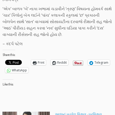
‘એક’ બાળક ‘બે’ નાકા ખભામાં ચડાવીને ‘ત્રણ’ વિષયના હોમવર્ક સાથે
‘ચાર’ કિલોનું બેગ લઈને ‘પાંચ’ કલાકની સ્કુલમાં ‘છ’ પ્રકારની
બોલપેન સાથે ‘સાત’ વાગ્યામાં સોસાયટીના દરવાજે રીક્ષાની રાહ જોતો
‘આઠ’ પીરીયડ સહન કરવા ‘નવ’ સુધીના ઘડિયા પાકા કરીને ‘દસ’
વાગ્યાની રીસેસની રાહ જોતો હોય છે.
– કંદર્પ પટેલ
Share this:
Print
Reddit
Telegram
WhatsApp
Like this:
આજનું ખર્ચાળ શિક્ષણ -પ્રશિક્ષણ