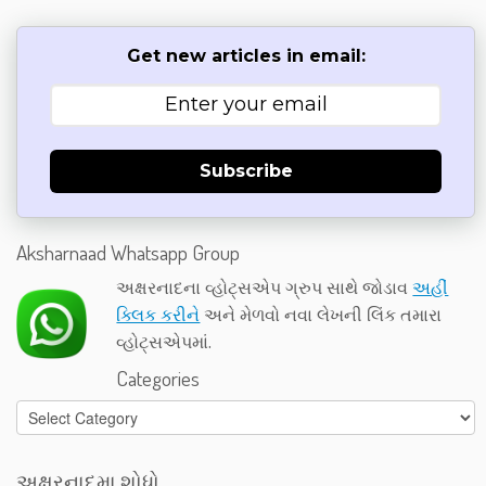
Get new articles in email:
Subscribe
Aksharnaad Whatsapp Group
અક્ષરનાદના વ્હોટ્સએપ ગ્રુપ સાથે જોડાવ
અહીં
ક્લિક કરીને
અને મેળવો નવા લેખની લિંક તમારા
વ્હોટ્સએપમાં.
Categories
Categories
અક્ષરનાદમા શોધો