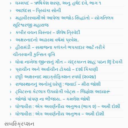
ધમ્મપદ – ઋષિકેશ શરણ, અનુ. હર્ષદ દવે, ભાગ ૧
અછાંદસ – પ્રિયંકા સોની
મહાવીરસ્વામીએ આપેલા અજોડ સિદ્ધાંતો – યોગતિલક
સૂરિશ્વરજી મહારાજ
કબીર વચન વિસ્તાર – શૈલેષ ત્રિવેદી
અક્ષરનાદનો અઢારમા વર્ષમાં પ્રવેશ..
હીરામંડી – સમાજના કલંકને ભપકાદાર આર્ટ તરીકે
ચીતરવાની કુત્સિત વૃત્તિ
ધોવા નાખેલા જીન્સનું ગીત – ચંદ્રકાન્ત શાહ; પઠન RJ દેવકી
પ્રાચીન અને અર્વાચીન ટોક્યો – દર્શા કિકાણી
છઠ્ઠી અક્ષરનાદ માઇક્રોફિક્શન સ્પર્ધા (૨૦૨૪)
રાજસ્થાનનું અનોખું ઘરેણું : જવાઈ – મીરા જોશી
ટ્વિટરના કેટલાક ઉપયોગી બોટ્સ – જિજ્ઞેશ અધ્યારૂ
જોજો પાંપણ ના ભીંજાય.. – કમલેશ જોષી
ધોળાવીરા : એક અવર્ણનીય અનુભવ (ભાગ ૨) – અમી દોશી
ધોળાવીરા : એક અવર્ણનીય અનુભવ – અમી દોશી
સબસ્ક્રિપ્શન