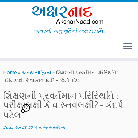
અંતરની અનુભૂતિનો અક્ષર ધ્વનિ..
Skip
to
Home
»
અન્ય સાહિત્ય
»
શિક્ષણની પ્રવર્તમાન પરિસ્થિતિ :
content
પરીક્ષાલક્ષી કે વાસ્તવલક્ષી? – કંદર્પ પટેલ
શિક્ષણની પ્રવર્તમાન પરિસ્થિતિ :
પરીક્ષાલક્ષી કે વાસ્તવલક્ષી? – કંદર્પ
4
પટેલ
December 23, 2014
in
અન્ય સાહિત્ય