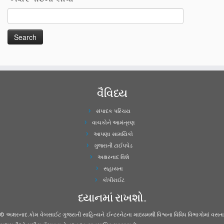
વૈવિધ્ય
સંપાદક પરિચય
વાચકોને આમંત્રણ
આપણા સામયિકો
ગુજરાતી ટાઈપપેડ
અક્ષરનાદ વિશે
સહાયતા
કોપીરાઈટ
ધ્યાનમાં રાખશો..
© અક્ષરનાદ.કોમ વેબસાઈટ ગુજરાતી સાહિત્યને ઈન્ટરનેટના માધ્યમથી વિશ્વના વિવિધ વિભાગોમાં વસતા