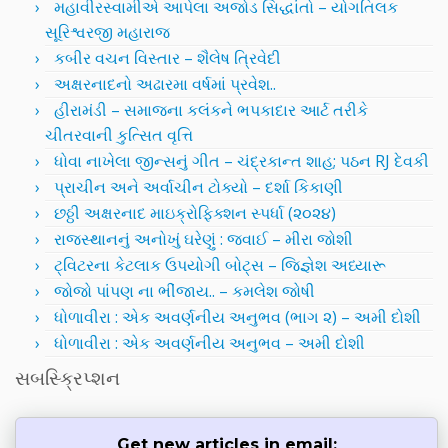
મહાવીરસ્વામીએ આપેલા અજોડ સિદ્ધાંતો – યોગતિલક
સૂરિશ્વરજી મહારાજ
કબીર વચન વિસ્તાર – શૈલેષ ત્રિવેદી
અક્ષરનાદનો અઢારમા વર્ષમાં પ્રવેશ..
હીરામંડી – સમાજના કલંકને ભપકાદાર આર્ટ તરીકે
ચીતરવાની કુત્સિત વૃત્તિ
ધોવા નાખેલા જીન્સનું ગીત – ચંદ્રકાન્ત શાહ; પઠન RJ દેવકી
પ્રાચીન અને અર્વાચીન ટોક્યો – દર્શા કિકાણી
છઠ્ઠી અક્ષરનાદ માઇક્રોફિક્શન સ્પર્ધા (૨૦૨૪)
રાજસ્થાનનું અનોખું ઘરેણું : જવાઈ – મીરા જોશી
ટ્વિટરના કેટલાક ઉપયોગી બોટ્સ – જિજ્ઞેશ અધ્યારૂ
જોજો પાંપણ ના ભીંજાય.. – કમલેશ જોષી
ધોળાવીરા : એક અવર્ણનીય અનુભવ (ભાગ ૨) – અમી દોશી
ધોળાવીરા : એક અવર્ણનીય અનુભવ – અમી દોશી
સબસ્ક્રિપ્શન
Get new articles in email: