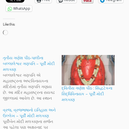
WhatsApp
Like this:
Loading…
તૃતીય ગણેશ પીઠ-પાલીના
બલ્લાલેશ્વર ગણપતિ – પૂર્વી મોદી
મલકાણ
બલ્લાલેશ્વર ગણપતિ એ
મહારાષ્ટ્રના અષ્ટવિનાયકના
મંદિરોમાં તૃતીય ગણપતિ ગણાય
દ્વિતીય ગણેશ પીઠ : સિદ્ધટેકના
છે. આ મંદિર મહારાષ્ટ્રના રાયગઢ
સિદ્ધિવિનાયક – પૂર્વી મોદી
જીલ્લામાં આવેલ છે. આ સ્થાન
મલકાણ
સરસગઢ કિલ્લા અને અંબા
નદીની પાસે આવેલ છે.
વ્રજ, વ્રજભાષાનો ઇતિહાસ અને
અષ્ટવિનાયકમાં એક
ઉલ્લેખ – પૂર્વી મોદી મલકાણ
વિઘ્નેશ્વરાયજી છે જેમણે દેવોના
પૂર્વીબેન મોદી મલકાણના સર્જન
દુશ્મન વિઘ્નાસુરનું નામ ધારણ
આ પહેલા પણ અક્ષરનાદ પર