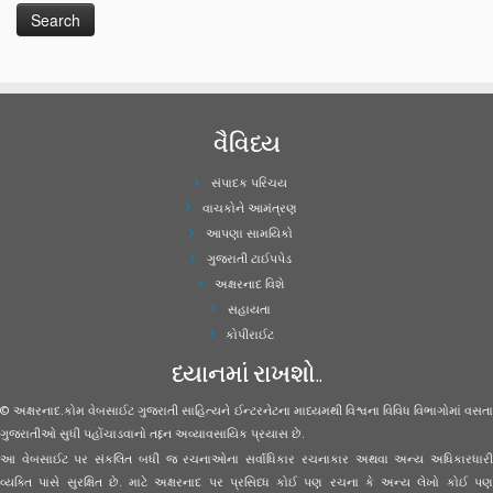
વૈવિધ્ય
સંપાદક પરિચય
વાચકોને આમંત્રણ
આપણા સામયિકો
ગુજરાતી ટાઈપપેડ
અક્ષરનાદ વિશે
સહાયતા
કોપીરાઈટ
ધ્યાનમાં રાખશો..
© અક્ષરનાદ.કોમ વેબસાઈટ ગુજરાતી સાહિત્યને ઈન્ટરનેટના માધ્યમથી વિશ્વના વિવિધ વિભાગોમાં વસતા
ગુજરાતીઓ સુધી પહોંચાડવાનો તદ્દન અવ્યાવસાયિક પ્રયાસ છે.
આ વેબસાઈટ પર સંકલિત બધી જ રચનાઓના સર્વાધિકાર રચનાકાર અથવા અન્ય અધિકારધારી
વ્યક્તિ પાસે સુરક્ષિત છે. માટે અક્ષરનાદ પર પ્રસિધ્ધ કોઈ પણ રચના કે અન્ય લેખો કોઈ પણ