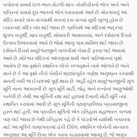
બપોરનાં સમયે દાળ-ભાત-રોટલી-શાક-કોસીંબીરનો ભોગ અને અને
રાત્રિનાં સમયે દૂધ-ભાતનો ભોગ ધરાવવામાં આવે છે. મોરગાંવનું આ
મંદિર સવારે પાંચ વાગ્યાથી રાતનાં દસ વાગ્યા સુધી ખુલ્લુ હોય છે
ત્યારબાદ મંદિર બંધ થઈ જાય છે. પ્રતિવર્ષ આ મંદિરમાં ભાદ્રપદ
શુક્લ ચતુર્થી, માઘ ચતુર્થી, સોમવતી અમાવસ્યા, અને દશેરાનાં દિવસે
ઉત્સવ ઉજવવામાં આવે છે જેમાં આખું ગામ શામિલ થઈ જાય છે.
દશેરાને દિવસે મયૂરેશ્વરજીને પાલખીમાં બેસાડી ફરવા લઈ જવામાં
આવે છે. મોરેશ્વર મંદિરનાં આંગણમાં શમી અને પારિજાતનાં વૃક્ષો
આવેલ છે આ વૃક્ષોને સ્થાનિક લોકો કલ્પવૃક્ષને નામે ઓળખે છે અને
માને છે કે આ વૃક્ષો નીચે બેસીને શ્રધ્ધાપૂર્વક ગણેશ અનુષ્ઠાન કરવાથી
મનની બધી જ ઈચ્છાઑ પૂર્ણ થાય છે. અહીં રહેલ મયૂરેશ્વરજીની મૂળ
મૂર્તિ નાના આકારની છે. મૂળ મૂર્તિ માટી, લોહ અને રત્નોનાં અણુઓથી
બનેલી છે. તેથી આ મૂર્તિની રક્ષા માટે હાલમાં દેખાતી મોટી મૂર્તિ ત્યાં
સ્થાપિત કરવામાં આવી છે. મૂળ મૂર્તિની પ્રાણપ્રતિષ્ઠા બ્રહ્માજીનાં
હસ્તે થઈ હતી. આ પ્રાચીન મૂર્તિનો એક ઇતિહાસ મહાભારત કાળમાં
પણ લઈ જાય છે તેથી ઇતિહાસ કહે છે કે પાંડવોએ યક્ષોથી બચાવવા
માટે આ મૂર્તિને તામ્રપત્રમાં ઢાંકી દીધેલ. સ્થાનિક લોકોની માન્યતા
અનુસાર આ મૂર્તિ ઉપર એક કવચ ચડાવવામાં આવ્યું છે, જે અમુક