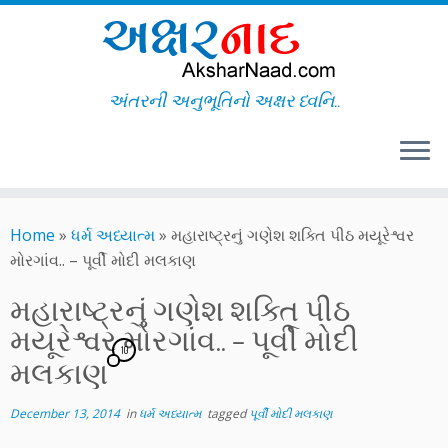
અંતરની અનુભૂતિનો અક્ષર ધ્વનિ..
Skip
to
Home
»
ધર્મ અધ્યાત્મ
»
મહારાષ્ટ્રનું ગણેશ શક્તિ પીઠ મયૂરેશ્વર
content
મોરગાંવ.. – પૂર્વી મોદી મલકાણ
મહારાષ્ટ્રનું ગણેશ શક્તિ પીઠ
મયૂરેશ્વર મોરગાંવ.. – પૂર્વી મોદી
10
મલકાણ
December 13, 2014
in
ધર્મ અધ્યાત્મ
tagged
પૂર્વી મોદી મલકાણ