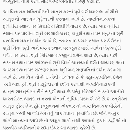
અસૂરોનો નાશ કરવા માટે અષ્ટ અવતાર ધારણ કર્યા છે.
આ વિનાયક શક્તિપીઠની યાત્રા કરતાં પૂર્વે ગણેશમંગલા બોલીને
યાત્રાનો આરંભ મયૂરેશ્વરથી કરવામાં આવે છે. અષ્ટવિનાયકનાં
દ્વિતીય સ્થાન પર સિધ્ધટેક સિધ્ધીવિનાયક છે, ત્યાર બાદ તૃતીય
સ્થાન પર પાલીનાં શ્રી બલ્લાલેશ્વરછે, ચતુર્થ સ્થાન પર મહડના શ્રી
વરદવિનાયકનાં દર્શન આવે છે, ત્યાર બાદ પંચમ સ્થાન પર થેઉરનાં
શ્રી ચિંતામણી અને ષષ્ઠમ સ્થાન પર જુન્નર પાસે આવેલ લેણ્યાદ્રી
પર્વત પર સ્થિત શ્રી ગિરિજાત્મકજીનાં દર્શન થાય છે, ત્યાર પછી
સપ્તમ સ્થાન પર ઓઝરનાં શ્રી વિઘ્નેશ્વારાયનાં દર્શન થાય છે, અને
અષ્ટમ સ્થાન પર રાંઝણગાંવનાં શ્રી મહાગણપતિનાં દર્શન કરવામાં
આવે છે. સ્થાનિક લોકોમાં એવી માન્યતા છે કે મહાગણપતિનાં દર્શન
કર્યા બાદ ફરી શ્રી મયૂરેશ્વરનાં દર્શન કરવાથી અષ્ટવિનાયકની
યાત્રા શાસ્ત્રોક્ત રીતે સંપૂર્ણ થાય છે. પરંતુ મોટેભાગે ભક્તો આ રીતે
શાસ્ત્રોક્ત યાત્રા ન કરતાં પોતાની સુવિધા પ્રમાણે કરે છે. શાસ્ત્રોક્ત
યાત્રા હોય કે ન હોય જીવનમાં એકવાર તો અષ્ટ વિનાયક પીઠોની
યાત્રા કરવી જ જોઈએ તેવું લોકવિધાન પ્રચલિત છે, જેને અમુક
લોકો માન્યતા આપે છે તો અમુક લોકો નથી આપતાં. ટૂંકમાં કહીએ તો
પ્રત્યેક વ્યક્તિની શ્રધ્ધા ઉપર આ યાત્રા રહેલી છે.