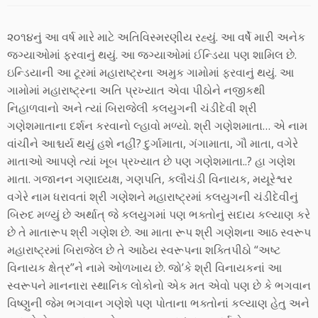
૨૦૧૪નું આ વર્ષ મારે માટે અતિવિસ્મરણીય રહ્યું. આ વર્ષે મારી અનેક
જગ્યાઓમાં ફરવાનું થયું. આ જગ્યાઓમાં ઈન્ડિયા પણ શામિલ છે.
ઇન્ડિયાની આ ટૂરમાં મહારાષ્ટ્રના અમુક ગામોમાં ફરવાનું થયું. આ
ગામોમાં મહારાષ્ટ્રના અતિ પ્રખ્યાત એવા પીઠોને નજીકથી
નિહાળવાનો અને ત્યાં બિરાજેલી કલયુગની ચંડીદેવી શ્રી
ગણેશમાતાના દર્શન કરવાનો લ્હાવો મળ્યો. શ્રી ગણેશમાતા… એ નામ
વાંચીને આશ્ચર્ય થયું હશે નહીં? દુર્ગામાતા, ગંગામાતા, ગૌ માતા, વગેરે
માતાઓ આપણે ત્યાં ખૂબ પ્રખ્યાત છે પણ ગણેશમાતા..? હા ગણેશ
માતા. ગજાનન ગણાધ્યક્ષ, ગણપતિ, કલૌચંડી વિનાયક, મયૂરેશ્વર
વગેરે નામ ધરાવતાં શ્રી ગણેશને મહારાષ્ટ્રમાં કલયુગની ચંડીદેવીનું
બિરુદ મળ્યું છે અર્થાત્ જે કલયુગમાં પણ ભક્તોનું સદાય કલ્યાણ કરે
છે તે માતારૂપ શ્રી ગણેશ છે. આ માતા રૂપ શ્રી ગણેશના આઠ સ્વરૂપ
મહારાષ્ટ્રમાં બિરાજેલ છે તે આઠેય સ્વરૂપના શક્તિપીઠો “અષ્ટ
વિનાયક ક્ષેત્ર”ને નામે ઓળખાય છે. જો’કે શ્રી વિનાયકનાં આ
સ્વરૂપને માનનારા સ્થાનિક લોકોનો એક મત એવો પણ છે કે ભગવાન
વિષ્ણુની જેમ ભગવાન ગણેશે પણ પોતાના ભક્તોનાં કલ્યાણ હેતુ અને