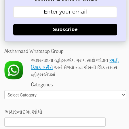
Subscribe
Aksharnaad Whatsapp Group
અક્ષરનાદના વ્હોટ્સએપ ગ્રુપ સાથે જોડાવ
અહીં
ક્લિક કરીને
અને મેળવો નવા લેખની લિંક તમારા
વ્હોટ્સએપમાં.
Categories
Categories
અક્ષરનાદમા શોધો