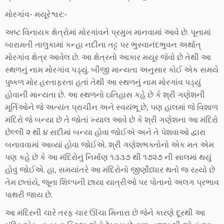
મોરગાંવ- મયૂરેશ્વર:-
અષ્ટ વિનાયક ક્ષેત્રોમાં મોરગાંવને પ્રમુખ માનવામાં આવે છે. પૂનામાં
બારામતી તાલુકામાં કન્હા નદીના તટ્ટ પર ભુસ્વાનંદભુવન અર્થાત્
મોરગાંવ ક્ષેત્ર આવેલ છે. આ ક્ષેત્રનો આકાર મયૂર જેવો છે તેથી આ
સ્થળનું નામ મોરગાંવ પડ્યું. બીજી માન્યતા અનુસાર કોઈ એક સમયે
પુષ્કળ મોર હરતાફરતા હતાં તેથી આ સ્થળનું નામ મોરગાંવ પડ્યું
હોવાની માન્યતા છે. આ સ્થળનો ઇતિહાસ કહે છે કે શ્રી ગણેશની
મૂર્તિઓને જે અત્યંત પ્રાચીન અને સ્વયંભૂ છે, પણ હાલમાં જે વિશાળ
મંદિરો જે બન્યા છે તે જોતાં ખ્યાલ આવે છે કે શ્રી ગણેશના આ મંદિરો
છેલ્લી ૨ થી ૪ સદીમાં બન્યા હોવા જોઈએ અને તે પેશવાઓ દ્વારા
બનાવવામાં આવ્યાં હોવા જોઈએ. શ્રી ગણેશભક્તોનો એક મત એમ
પણ કહે છે કે આ મંદિરોનું નિર્માણ ૧૩૩૭ થી ૧૭૨૭ ની સાલમાં થયું
હોવું જોઈએ. હા, સમયાંતરે આ મંદિરોનો જીર્ણોધ્ધાર થતો જ રહ્યો છે
તેમ છતાંયે, જૂના શિલ્પની છાયા યાત્રીઓ પર પોતાનો અલગ પ્રભાવ
પાથરી જાય છે.
આ મંદિરની ચારે તરફ ચાર ઊંચા મિનારા છે જેને કારણે દૂરથી આ