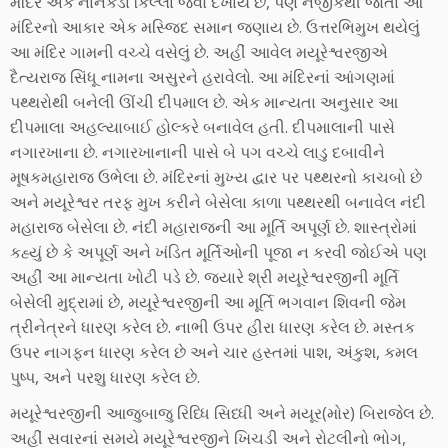
મંદિર એક નાનકડા કિલ્લા જેવો દેખાય છે, પણ નજીકથી જોતાં આ
મંદિરનો આકાર એક મસ્જિદ સમાન જણાય છે. ઉત્તરભિમુખ થયેલું
આ મંદિર ગામની વચ્ચે વસેલું છે. અહીં આવેલ મયૂરેશ્વરજીએ
દૈત્યરાજ સિંધૂ નામના અસુરને હરાવેલો. આ મંદિરનાં આંગણમાં
પથ્થરોથી બનેલી ઊંચી દીપમાલ છે. એક માન્યતા અનુસાર આ
દીપમાલા અહલ્યાબાઈ હોલ્કરે બનાવેલ હતી. દીપમાલાની પાસે
નગારખાના છે. નગારખાનાની પાસે બે પગ વચ્ચે લાડુ દબાવીને
મૂષકમહારાજ ઉભેલા છે. મંદિરનાં મુખ્ય દ્વાર પર પથ્થરનો કાચબો છે
અને મયૂરેશ્વર તરફ મુખ કરીને બેસેલા કાળા પથ્થરથી બનાવેલ નંદી
મહારાજ બેસેલા છે. નંદી મહારાજની આ મૂર્તિ અપૂર્ણ છે. શાસ્ત્રોમાં
કહ્યું છે કે અપૂર્ણ અને ખંડિત મૂર્તિઓની પૂજા ન કરવી જોઈએ પણ
અહીં આ માન્યતા ખોટી પડે છે. જ્યારે શ્રી મયૂરેશ્વરજીની મૂર્તિ
બેસેલી મુદ્રામાં છે, મયૂરેશ્વરજીની આ મૂર્તિ ભગવાન શિવની જેમ
ત્રીનેત્રને ધારણ કરેલ છે. નાભી ઉપર હીરા ધારણ કરેલ છે. મસ્તક
ઉપર નાગફન ધારણ કરેલ છે અને ચાર હસ્તમાં પાશ, અંકુશ, કમલ
પુષ્પ, અને પરશુ ધારણ કરેલ છે.
મયૂરેશ્વરજીની આજુબાજુ રિધ્ધિ સિધ્ધી અને મયૂર(મોર) બિરાજેલ છે.
અહીં સવારનાં સમયે મયૂરેશ્વરજીને ખિચડી અને રોટલીનો ભોગ,