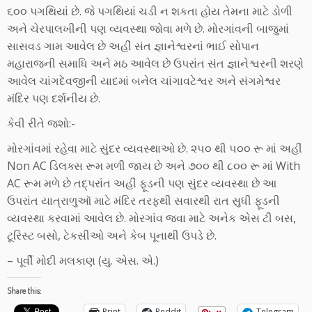
૬૦૦ પગથિયાં છે. જે પગથિયાં ચડી ન શકતા હોય તેમના માટે ડોળી
અને ચેરપાલખીની પણ વ્યવસ્થા જોવા મળે છે. મોરગાંવની બાજુમાં
સાસવડ ગામ આવેલ છે અહીં સંત જ્ઞાનેશ્વરનાં ભાઈ સોપાન
મહારાજની સમાધિ અને મઠ આવેલ છે ઉપરાંત સંત જ્ઞાનેશ્વરની શરણે
આવેલ ચાંગદેવજીની યાદમાં બનેલ ચાંગાવટેશ્વર અને સંગમેશ્વર
મંદિર પણ દર્શનીય છે.
કેવી રીતે જશો:-
મોરગાંવમાં રહેવા માટે સુંદર વ્યવસ્થાઓ છે. ૨૫૦ થી ૫૦૦ રૂ માં અહીં
Non AC ડિલક્સ રૂમ મળી જાય છે અને ૭૦૦ થી ૮૦૦ રૂ માં With
AC રૂમ મળે છે તદ્પરાંત અહીં ફૂડની પણ સુંદર વ્યવસ્થા છે આ
ઉપરાંત યાત્રાળુઑ માટે મંદિર તરફથી સવારથી રાત સુધી ફૂડની
વ્યવસ્થા કરવામાં આવેલ છે. મોરગાંવ જવા માટે અનેક એસ ટી બસ,
ટૂરિસ્ટ બસો, ટેકસીઓ અને કેબ પૂનાથી ઉપડે છે.
– પૂર્વી મોદી મલકાણ (યુ. એસ. એ.)
Share this:
Print
Reddit
Telegram