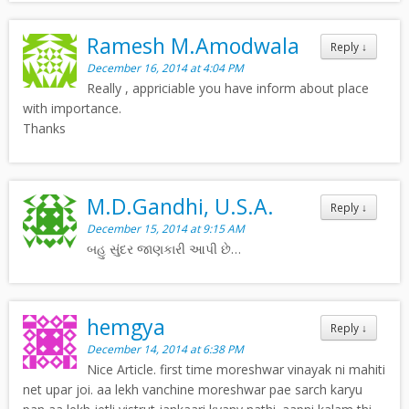
Ramesh M.Amodwala
Reply
↓
December 16, 2014 at 4:04 PM
Really , appriciable you have inform about place
with importance.
Thanks
M.D.Gandhi, U.S.A.
Reply
↓
December 15, 2014 at 9:15 AM
બહુ સુંદર જાણકારી આપી છે…
hemgya
Reply
↓
December 14, 2014 at 6:38 PM
Nice Article. first time moreshwar vinayak ni mahiti
net upar joi. aa lekh vanchine moreshwar pae sarch karyu