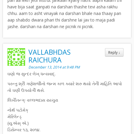
pan aa lekh jetli vistrut jankaari kyany nathi. aapni kalam thi
have bija saat ganpati na darshan thashe tevi asha rakhu
chhu. aam to asht vinayak na darshan bhale naa thaay pan
aap shabdo dwara phari thi darshne lai jav to maja padi
jashe. darshan na darshan ne picnik ni picnik.
VALLABHDAS
Reply
↓
RAICHURA
December 13, 2014 at 9:48 PM
ઘણો જ સુન્દર લેખ્ ધન્યવાદ્.
પરન્તુ શ્રેી ગણેશજેીનો જન્મ કાળ ક્યારે શરુ થયો તેનેી માહિતિ આપો
તો ઘણી ઉપયોગેી થસે.
લિખેીતન્ગ્ઃ વલ્લભદાસ રાય્ચુરા
નોર્થ પટોમેક્
મેરિલેન્ડ્
(યુ.એસ્ એ.)
ડિસેમ્બર ૧૩, ૨૦૧૪.