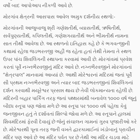
વર્ષો બાદ આપોઆપ નીકળી આવે છે.
મોરગાંવ ક્ષેત્રની આસપાસ આવેલ અમુક દર્શનીય સ્થળો:-
મોરગાંવની આજુબાજુ શ્રી ગણેશતીર્થ, વ્યાસતીર્થ, ઋષિતીર્થ,
સર્વપુણ્યતીર્થ, કપિલતીર્થ, ગણેશગયાતીર્થ અને ભીમતીર્થ નામના
સાત તીર્થો આવેલા છે. આ સ્થળનો ઇતિહાસ કહે છે કે ભગવત્જીની
કથામાં રહેલા જડભરતજી અહીં જ રહેતા હતાં તેથી તેમના તે સ્થળ
ઉપર પાંચ શિવલિંગની સ્થાપના કરવામાં આવી છે. મોરગાંવમાં પ્રવેશ
કરતાં પૂર્વે નગ્નભૈરવજીનું મંદિર આવે છે. નગ્નભૈરવજીને મોરગાંવનાં
“ક્ષેત્રપાલ” માનવામાં આવ્યાં છે. આથી મોરેશ્વરનાં મદિરમાં જતાં પૂર્વે
સૌ પ્રથમ નગ્નભૈરવજી અને ત્યાર બાદ જડભરતજીનાં શિવલિંગનાં
દર્શન કરવાથી મયૂરેશ્વર પ્રસન્ન થાય છે તેવી લોકમાન્યતા રહેલી છે.
મંદિરની બહાર પાર્કિંગ તરફ જતાં પથ્થરમાંથી બનાવેલ ૧૦૦૦ વર્ષ જૂનું
બૌધ્ધ સ્તૂપા પણ જોવા મળે છે આ સ્તૂપા પર ૧૦૦૦ વર્ષ પહેલા કેવું
જનજીવન હતું તે દર્શાવતાં શિલ્પો જોવા મળે છે. આ સ્તૂપાને હાલમાં
શિવમંદિરમાં ફેરવી દેવાયું છે જેનું સંચાલન ગામનાં ગુરવ પૂજારીઓ કરે
છે. મોરેશ્વરથી પૂના તરફ જતી વખતે દ્વારકામાઈનાં ખંડોબાનું પ્રાચીન
મંદિર પણ આવે છે આ મંદિર પર્વત પર છે તેથી આ મંદિર ચડવા માટે