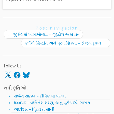
Post navigation
←
જીમેલમાં ખાંખાખોળા… – જીજ્ઞેશ અધ્યારૂ
કર્મનો સિદ્ધાંત અને પ્રમાણિકતા – સંજય દૂધાત
→
Follow Us
X
Facebook
Bluesky
નવી કૃતિઓ…
સર્જન સાહેબ – દીપિકાબા પરમાર
ધમ્મપદ – ઋષિકેશ શરણ, અનુ. હર્ષદ દવે, ભાગ ૧
અછાંદસ – પ્રિયંકા સોની