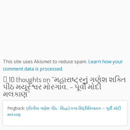
This site uses Akismet to reduce spam.
Learn how your
comment data is processed.
10 thoughts on “
મહારાષ્ટ્રનું ગણેશ શક્તિ
પીઠ મયૂરેશ્વર મોરગાંવ.. – પૂર્વી મોદી
મલકાણ
”
Pingback:
દ્વિતીય ગણેશ પીઠ : સિદ્ધટેકના સિદ્ધિવિનાયક – પૂર્વી મોદી
મલકાણ