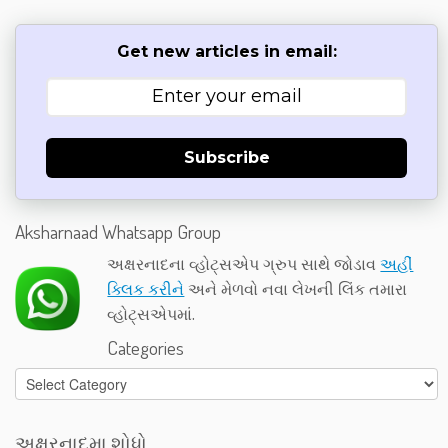
Get new articles in email:
Subscribe
Aksharnaad Whatsapp Group
અક્ષરનાદના વ્હોટ્સએપ ગ્રુપ સાથે જોડાવ
અહીં
ક્લિક કરીને
અને મેળવો નવા લેખની લિંક તમારા
વ્હોટ્સએપમાં.
Categories
Categories
અક્ષરનાદમા શોધો