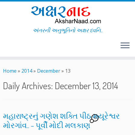
અંતરની અનુભૂતિનો અક્ષર ધ્વનિ..
Skip
to
Home
»
2014
»
December
»
13
content
Daily Archives:
December 13, 2014
મહારાષ્ટ્રનું ગણેશ શક્તિ પીઠ મયૂરેશ્વર
10
મોરગાંવ.. – પૂર્વી મોદી મલકાણ