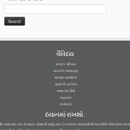
વૈવિધ્ય
સંપાદક પરિચય
વાચકોને આમંત્રણ
આપણા સામયિકો
ગુજરાતી ટાઈપપેડ
અક્ષરનાદ વિશે
સહાયતા
કોપીરાઈટ
ધ્યાનમાં રાખશો..
© અક્ષરનાદ.કોમ વેબસાઈટ ગુજરાતી સાહિત્યને ઈન્ટરનેટના માધ્યમથી વિશ્વના વિવિધ વિભાગોમાં વસતા