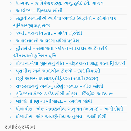
ધમ્મપદ – ઋષિકેશ શરણ, અનુ. હર્ષદ દવે, ભાગ ૧
અછાંદસ – પ્રિયંકા સોની
મહાવીરસ્વામીએ આપેલા અજોડ સિદ્ધાંતો – યોગતિલક
સૂરિશ્વરજી મહારાજ
કબીર વચન વિસ્તાર – શૈલેષ ત્રિવેદી
અક્ષરનાદનો અઢારમા વર્ષમાં પ્રવેશ..
હીરામંડી – સમાજના કલંકને ભપકાદાર આર્ટ તરીકે
ચીતરવાની કુત્સિત વૃત્તિ
ધોવા નાખેલા જીન્સનું ગીત – ચંદ્રકાન્ત શાહ; પઠન RJ દેવકી
પ્રાચીન અને અર્વાચીન ટોક્યો – દર્શા કિકાણી
છઠ્ઠી અક્ષરનાદ માઇક્રોફિક્શન સ્પર્ધા (૨૦૨૪)
રાજસ્થાનનું અનોખું ઘરેણું : જવાઈ – મીરા જોશી
ટ્વિટરના કેટલાક ઉપયોગી બોટ્સ – જિજ્ઞેશ અધ્યારૂ
જોજો પાંપણ ના ભીંજાય.. – કમલેશ જોષી
ધોળાવીરા : એક અવર્ણનીય અનુભવ (ભાગ ૨) – અમી દોશી
ધોળાવીરા : એક અવર્ણનીય અનુભવ – અમી દોશી
સબસ્ક્રિપ્શન