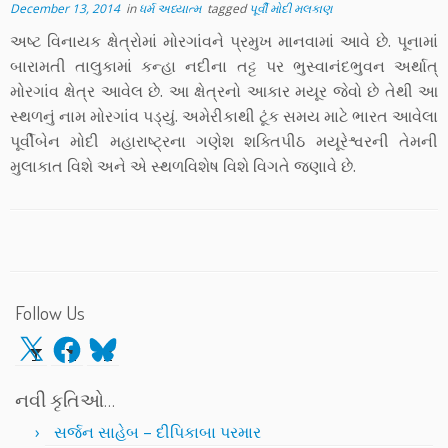
December 13, 2014
in
ધર્મ અધ્યાત્મ
tagged
પૂર્વી મોદી મલકાણ
અષ્ટ વિનાયક ક્ષેત્રોમાં મોરગાંવને પ્રમુખ માનવામાં આવે છે. પૂનામાં
બારામતી તાલુકામાં કન્હા નદીના તટ્ટ પર ભુસ્વાનંદભુવન અર્થાત્
મોરગાંવ ક્ષેત્ર આવેલ છે. આ ક્ષેત્રનો આકાર મયૂર જેવો છે તેથી આ
સ્થળનું નામ મોરગાંવ પડ્યું. અમેરીકાથી ટૂંક સમય માટે ભારત આવેલા
પૂર્વીબેન મોદી મહારાષ્ટ્રના ગણેશ શક્તિપીઠ મયૂરેશ્વરની તેમની
મુલાકાત વિશે અને એ સ્થળવિશેષ વિશે વિગતે જણાવે છે.
Follow Us
X
Facebook
Bluesky
નવી કૃતિઓ…
સર્જન સાહેબ – દીપિકાબા પરમાર