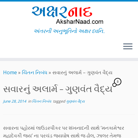
અંતરની અનુભૂતિનો અક્ષર ધ્વનિ..
Skip
to
Home
»
ચિંતન નિબંધ
»
સવારનું અલાર્મ – ગુણવંત વૈદ્ય
content
9
સવારનું અલાર્મ – ગુણવંત વૈદ્ય
June 28, 2014
in
ચિંતન નિબંધ
tagged
ગુણવંત વૈદ્ય
સવારના પહોરમાં લાઉડસ્પીકર પર શંખનાદની સાથે ‘મનકામેશ્વર
મહાદેવકી જય’ ના પ્રચંડ જયઘોષ સાથે જ ઢોલ, ઝાલર તેમજ