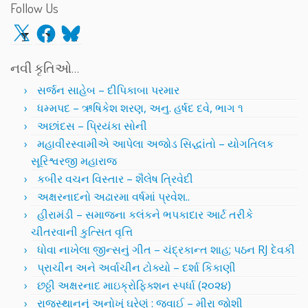
Follow Us
X
Facebook
Bluesky
નવી કૃતિઓ…
સર્જન સાહેબ – દીપિકાબા પરમાર
ધમ્મપદ – ઋષિકેશ શરણ, અનુ. હર્ષદ દવે, ભાગ ૧
અછાંદસ – પ્રિયંકા સોની
મહાવીરસ્વામીએ આપેલા અજોડ સિદ્ધાંતો – યોગતિલક
સૂરિશ્વરજી મહારાજ
કબીર વચન વિસ્તાર – શૈલેષ ત્રિવેદી
અક્ષરનાદનો અઢારમા વર્ષમાં પ્રવેશ..
હીરામંડી – સમાજના કલંકને ભપકાદાર આર્ટ તરીકે
ચીતરવાની કુત્સિત વૃત્તિ
ધોવા નાખેલા જીન્સનું ગીત – ચંદ્રકાન્ત શાહ; પઠન RJ દેવકી
પ્રાચીન અને અર્વાચીન ટોક્યો – દર્શા કિકાણી
છઠ્ઠી અક્ષરનાદ માઇક્રોફિક્શન સ્પર્ધા (૨૦૨૪)
રાજસ્થાનનું અનોખું ઘરેણું : જવાઈ – મીરા જોશી