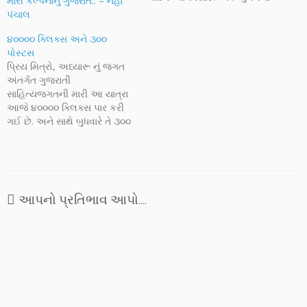
મારી કલ્પનાનું ગુજરાત.. – નેહા
જીવનમાં કઈ હદ સુધી સમજણ
પંચાલ
હોવી જોઈએ, કેટલું સહન કરવું
જોઈએ.. સુંદર સર્જન અક્ષરનાદને
૪૦૦૦૦ ક્લિક્સ અને ૩૦૦
પાઠવવા અને પ્રસ્તુત કરવાની
પોસ્ટસ
તક આપવા બદલ ગુણવંતભાઈ
પ્રિય મિત્રો, અધ્યારૂ નું જગત
વૈદ્યનો આભાર.
અંતર્ગત ગુજરાતી
સાહિત્યજગતની મારી આ યાત્રા
આજે ૪૦૦૦૦ ક્લિક્સ પાર કરી
ગઈ છે. અને સાથે બુધવારે તે ૩૦૦
પોસ્ટના સીમાચિન્હ પર પણ
પહોંચશે. આ શરૂઆતમાં મારું
જગત હતું કારણકે હું જ પોસ્ટ
કરતો અને હું જ વાંચતો. પહેલી
પાંચ પોસ્ટમાં મહત્તમ દસ ક્લિક્સ
આપનો પ્રતિભાવ આપો....
મેળવી હતી....જોડણીની ભૂલો…