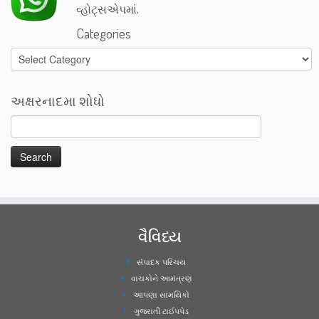
વ્હોટ્સએપમાં.
Categories
Categories
અક્ષરનાદમા શોધો
વૈવિધ્ય
સંપાદક પરિચય
વાચકોને આમંત્રણ
આપણા સામયિકો
ગુજરાતી ટાઈપપેડ