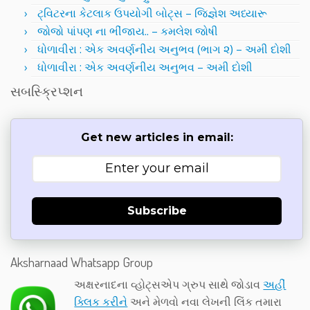
ટ્વિટરના કેટલાક ઉપયોગી બોટ્સ – જિજ્ઞેશ અધ્યારૂ
જોજો પાંપણ ના ભીંજાય.. – કમલેશ જોષી
ધોળાવીરા : એક અવર્ણનીય અનુભવ (ભાગ ૨) – અમી દોશી
ધોળાવીરા : એક અવર્ણનીય અનુભવ – અમી દોશી
સબસ્ક્રિપ્શન
Get new articles in email:
Subscribe
Aksharnaad Whatsapp Group
અક્ષરનાદના વ્હોટ્સએપ ગ્રુપ સાથે જોડાવ
અહીં
ક્લિક કરીને
અને મેળવો નવા લેખની લિંક તમારા