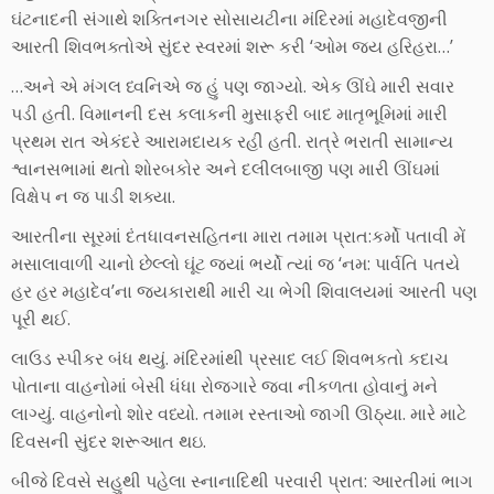
ઘંટનાદની સંગાથે શક્તિનગર સોસાયટીના મંદિરમાં મહાદેવજીની
આરતી શિવભક્તોએ સુંદર સ્વરમાં શરૂ કરી ‘ઓમ જય હરિહરા…’
…અને એ મંગલ ધ્વનિએ જ હું પણ જાગ્યો. એક ઊંઘે મારી સવાર
પડી હતી. વિમાનની દસ કલાકની મુસાફરી બાદ માતૃભૂમિમાં મારી
પ્રથમ રાત એકંદરે આરામદાયક રહી હતી. રાત્રે ભરાતી સામાન્ય
શ્વાનસભામાં થતો શોરબકોર અને દલીલબાજી પણ મારી ઊંઘમાં
વિક્ષેપ ન જ પાડી શક્યા.
આરતીના સૂરમાં દંતધાવનસહિતના મારા તમામ પ્રાત:કર્મો પતાવી મેં
મસાલાવાળી ચાનો છેલ્લો ઘૂંટ જ્યાં ભર્યો ત્યાં જ ‘નમ: પાર્વતિ પતયે
હર હર મહાદેવ’ના જ્યકારાથી મારી ચા ભેગી શિવાલયમાં આરતી પણ
પૂરી થઈ.
લાઉડ સ્પીકર બંધ થયું. મંદિરમાંથી પ્રસાદ લઈ શિવભકતો કદાચ
પોતાના વાહનોમાં બેસી ધંધા રોજગારે જવા નીકળતા હોવાનું મને
લાગ્યું. વાહનોનો શોર વધ્યો. તમામ રસ્તાઓ જાગી ઊઠ્યા. મારે માટે
દિવસની સુંદર શરૂઆત થઇ.
બીજે દિવસે સહુથી પહેલા સ્નાનાદિથી પરવારી પ્રાત: આરતીમાં ભાગ