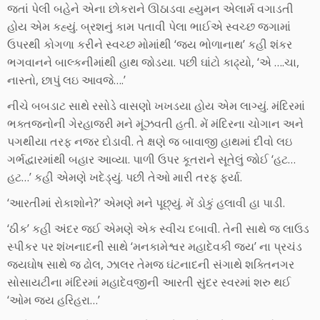
જતાં પેલી બહેને એના છોકરાને ઊઠાડવા હ્યુમન એલાર્મ વગાડતી
હોય એમ કહ્યું. બ્રશનું કામ પતાવી પેલા ભાઈએ સ્વચ્છ જગામાં
ઉપરથી કોગળા કરીને સ્વચ્છ મોમાંથી ‘જય ભોળાનાથ’ કહી શંકર
ભગવાનને બાલ્કનીમાંથી હાથ જોડયા. પછી ઘાંટો કાઢ્યો, ‘એ ….ચા,
નાસ્તો, છાપું લઇ આવજે….’
નીચે બબડાટ સાથે રસોડે વાસણો ખખડયા હોય એમ લાગ્યું. મંદિરમાં
ભક્તજનોની ગેરહાજરી મને મૂંઝવતી હતી. મેં મંદિરના ચોગાન અને
પગથીયા તરફ નજર દોડાવી. તે ક્ષણે જ બાવાજી હાથમાં દીવો લઇ
ગર્ભદ્વારમાંથી બહાર આવ્યા. પાળી ઉપર કૂતરાને સૂતેલું જોઈ ‘હટ…
હટ…’ કહી એમણે ખદેડ્યું. પછી તેઓ મારી તરફ ફર્યા.
‘આરતીમાં રોકાશોને?’ એમણે મને પૂછ્યું. મેં ડોકું હલાવી હા પાડી.
‘ઠીક’ કહી અંદર જઈ એમણે એક સ્વીચ દબાવી. તેની સાથે જ લાઉડ
સ્પીકર પર શંખનાદની સાથે ‘મનકામેશ્વર મહાદેવકી જય’ ના પ્રચંડ
જયઘોષ સાથે જ ઢોલ, ઝાલર તેમજ ઘંટનાદની સંગાથે શક્તિનગર
સોસાયટીના મંદિરમાં મહાદેવજીની આરતી સુંદર સ્વરમાં શરુ થઈ
‘ઓમ જય હરિહરા…’