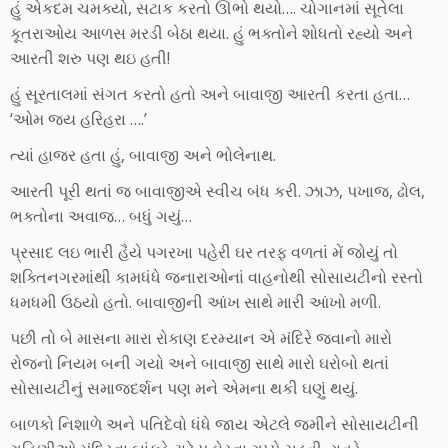
હું એકદમ ચમક્યો, સટાક કરતો ઊભો થયો…. ચોગાનમાં સૂતેલા
કૂતરાઓય આળસ મરડી બેઠા થયા. હું ભક્તોને શોધતો રહ્યો અને
આરતી શરુ પણ થઇ હતી!
હું સૂરતાલમાં સંગત કરતો હતો અને બાવાજી આરતી કરતા હતા…
‘ઓમ જય હરિહરા ….’
ત્યાં હાજર હતા હું, બાવાજી અને ભોલેનાથ.
આરતી પૂરી થતાં જ બાવાજીએ સ્વીચ બંધ કરી. ઝાઝ, પખાજ, ઢોલ,
ભક્તોના અવાજ… બધું ગયું…
પ્રસાદ લઇ ભારી હૈયે પગરખા પહેરી ઘર તરફ વળતાં મેં જોયું તો
શક્તિનગરમાંથી કામધંધે જનારાઓનાં વાહનોથી સોસાયટીનો રસ્તો
ધમધમી ઉઠયો હતો. બાવાજીની આંખ સાથે મારી આંખો મળી.
પછી તો બે માસના મારા રોકાણ દરમ્યાન એ મંદિરે જવાનો મારો
રોજનો નિયમ બની ગયો અને બાવાજી સાથે મારો ઘરોબો થતાં
સોસાયટીનું સમાજદર્શન પણ મને એમના થકી ઘણું થયું.
બાળકો નિશાળે અને પતિદેવો ધંધે જાય એટલે જમીને સોસાયટીની