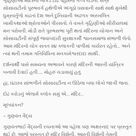
ગૃહિણીઓ મંદિરના બાંકડે ટાઢે પહોરના ગપ્પે ચડતી. રાત્રે
સોસાયટીનો પુરુષવર્ગ હથેળીએ અંગૂઠો ઘસવાની સાથે સાથે મુખેથી
ધુમ્રવર્તુળો કાઢતાં દેશ અને દુનિયાની અઢળક અસ્ખલિત
ખામીકથાઓ શ્રોતાઓને પીરસતો. તે વખતે ગૃહિણીઓ સીરીયલમાં
મન પરોવતી. મોડી રાતે પુરુષસભા પૂરી થતાં મંદિરના ચોગાન અને
સોસાયટીની સંપૂર્ણ જવાબદારી સુરક્ષાકર્મી શ્વાનસમાજ સંભાળી લેતો.
આમ મંદિરનો ચોક સતત ૨૪ કલાકની પાળીમાં કાર્યરત રહેતો… અને
ત્યાં થતી તમામ ગતિવિધિના મનકામેશ્વરદાદા સાક્ષી..
દર્શનાર્થી પાસે સમયના અભાવને કારણે મંદિરની આરતી યાંત્રિક
બનાવી દેવાઈ હતી….. મોહરું ચડાવાયું હતું.
હા, ઘંટારવ સાંભળીને સોસાયટીના ન ઊઠેલા બધા લોકો જાગી જતા.
દોઢ કરોડનું એલાર્મ કલોક સમું એ… મંદિર…
મૂલ્યાંકન?
– ગુણવંત વૈદ્ય
ગુણવંતભાઈ વૈદ્યની રચનાઓ આ પહેલા પણ અક્ષરનાદ પર પ્રસ્તુત
થઈ છે, આજે પ્રસ્તુત છે મંદિર વિશેની, આરતી વિશેની તેમની