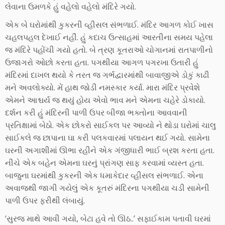
લેવાના ઉમળકે હું વહેલો વહેલો મંદિરે ગયો.
એક બે ઘરોમાંથી કુકરની વ્હીસલ સંભળાઈ. મંદિર આગળ કોઈ ખાસ
ચહલપહલ દેખાઈ નહીં. હું કદાચ ઉત્સાહમાં આરતીના સમય પહેલા
જ મંદિરે પહોંચી ગયો હતો. બે ત્રણ કૂતરાઓ ચોગાનમાં રાતપાળીનો
ઉજાગરો ઓછો કરતા હતા. પગથીયા આગળ પગરખા ઉતારી હું
મંદિરમાં દાખલ થયો કે તરત જ ગર્ભદ્વારમાંથી બાવાજીએ ડોકું કાઢી
મને અવલોક્યો. મેં હાથ જોડી નમસ્કાર કર્યા. મારા મંદિર પ્રવેશે
એમને આશ્ચર્ય જ થયું હોય એવો ભાવ મને એમના ચહેરે ડોકાયો.
દર્શન કરી હું મંદિરની પાળી ઉપર બીજા ભક્તોના આવવાની
પ્રતિક્ષામાં બેઠો. એક છોકરો સાઈકલ પર આવ્યો ને થોડા ઘરોમાં ચાલુ
સાઈકલે જ છાપાના ઘા કરી પલકવારમાં પલાયન થઈ ગયો. સામેના
ઘરની અગાશીમાં ઊભા રહીને એક ગંજીધારી ભાઈ બ્રશ કરતા હતા.
નીચે એક બહેન એમના ઘરનું પ્રાંગણ સાફ કરવામાં વ્યસ્ત હતા.
બાજુના ઘરમાંથી કુકરની એક ધમાકેદાર વ્હીસલ સંભળાઈ. એના
અવાજથી જાગી ગયેલું એક કૂતરું મંદિરના પગથીયા ચડી સામેની
પાળી ઉપર ફરીથી લંબાયું.
‘સુરજ માથે આવી ગયો, બેટા હવે તો ઊઠ..’ સફાઈકામ પતાવી ઘરમાં