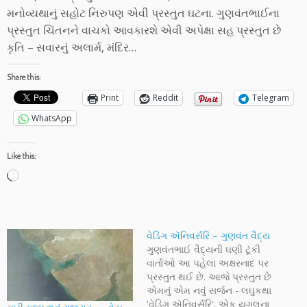
મનોવ્યથાનું સહોટ નિરુપણ એવી પ્રસ્તુત ઘટના. ગુણવંતભાઈના
પ્રસ્તુત ચિંતનને વાચકો આવકારશે એવી અપેક્ષા સહ પ્રસ્તુત છે
કૃતિ – સવારનું અલાર્મ, મંદિર…
Share this:
Print
Reddit
Telegram
WhatsApp
Like this:
Loading…
વેડિંગ ઍનિવર્સરિ – ગુણવંત વૈદ્ય
ગુણવંતભાઈ વૈદ્યની ઘણી ટૂંકી
વાર્તાઓ આ પહેલા અક્ષરનાદ પર
પ્રસ્તુત થઈ છે. આજે પ્રસ્તુત છે
એમનું એમ નવું સર્જન - લઘુકથા
'વેડિંગ ઍનિવર્સરિ'. એક યુગલના