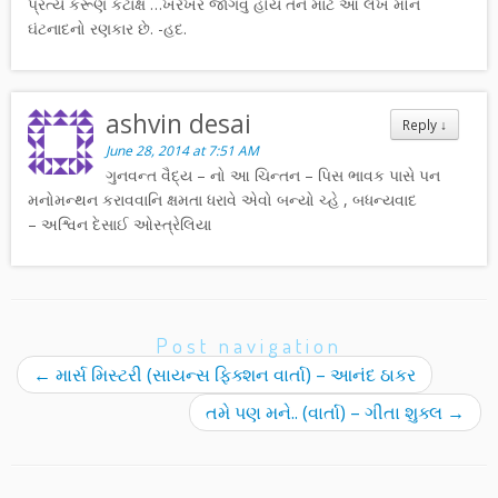
પ્રત્યે કરૂણ કટાક્ષ …ખરેખર જાગવું હોય તેને માટે આ લેખ મૌન
ઘંટનાદનો રણકાર છે. -હદ.
ashvin desai
Reply
↓
June 28, 2014 at 7:51 AM
ગુનવન્ત વૈદ્ય – નો આ ચિન્તન – પિસ ભાવક પાસે પન
મનોમન્થન કરાવવાનિ ક્ષમતા ધરાવે એવો બન્યો ચ્હે , બધન્યવાદ
– અશ્વિન દેસાઈ ઓસ્ત્રેલિયા
Post navigation
←
માર્સ મિસ્ટરી (સાયન્સ ફિક્શન વાર્તા) – આનંદ ઠાકર
તમે પણ મને.. (વાર્તા) – ગીતા શુક્લ
→