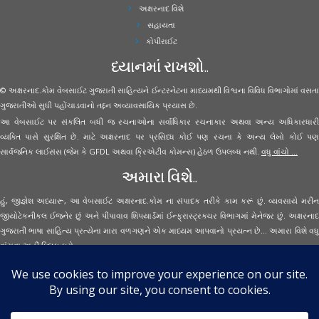
અક્ષરનાદ વિશે
સહાયતા
કોપીરાઈટ
ધ્યાનમાં રાખશો..
© અક્ષરનાદ.કોમ વેબસાઈટ ગુજરાતી સાહિત્યને ઈન્ટરનેટના માધ્યમથી વિશ્વના વિવિધ વિભાગોમાં વસતા
ગુજરાતીઓ સુધી પહોંચાડવાનો તદ્દન અવ્યાવસાયિક પ્રયાસ છે.
આ વેબસાઈટ પર સંકલિત બધી જ રચનાઓના સર્વાધિકાર રચનાકાર અથવા અન્ય અધિકારધારી
વ્યક્તિ પાસે સુરક્ષિત છે. માટે અક્ષરનાદ પર પ્રસિધ્ધ કોઈ પણ રચના કે અન્ય લેખો કોઈ પણ
સાર્વજનિક લાઈસંસ (જેમ કે GFDL અથવા ક્રિએટીવ કોમન્સ) હેઠળ ઉપલબ્ધ નથી.
વધુ વાંચો ...
અમારા વિશે..
હું, જીજ્ઞેશ અધ્યારૂ, આ વેબસાઈટ અક્ષરનાદ.કોમ ના સંપાદક તરીકે કામ કરૂં છું. વ્યવસાયે મરીન
જીયોટેકનીકલ ઈજનેર છું અને પીપાવાવ શિપયાર્ડમાં ઈન્ફ્રાસ્ટ્રક્ચર વિભાગમાં મેનેજર છું. અક્ષરનાદ
ગુજરાતી ભાષા સાહિત્ય પ્રત્યેના મારા વળગણને એક માધ્યમ આપવાનો પ્રયત્ન છે... અમારા વિશે વધુ
વાંચવા
અહીં ક્લિક કરો...
Secured Site Assurance