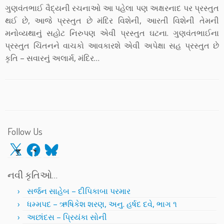
ગુણવંતભાઈ વૈદ્યની રચનાઓ આ પહેલા પણ અક્ષરનાદ પર પ્રસ્તુત
થઈ છે, આજે પ્રસ્તુત છે મંદિર વિશેની, આરતી વિશેની તેમની
મનોવ્યથાનું સહોટ નિરુપણ એવી પ્રસ્તુત ઘટના. ગુણવંતભાઈના
પ્રસ્તુત ચિંતનને વાચકો આવકારશે એવી અપેક્ષા સહ પ્રસ્તુત છે
કૃતિ – સવારનું અલાર્મ, મંદિર…
Follow Us
X
Facebook
Bluesky
નવી કૃતિઓ…
સર્જન સાહેબ – દીપિકાબા પરમાર
ધમ્મપદ – ઋષિકેશ શરણ, અનુ. હર્ષદ દવે, ભાગ ૧
અછાંદસ – પ્રિયંકા સોની