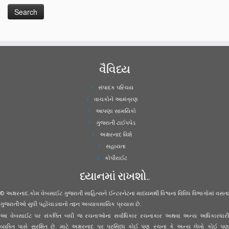
વૈવિધ્ય
સંપાદક પરિચય
વાચકોને આમંત્રણ
આપણા સામયિકો
ગુજરાતી ટાઈપપેડ
અક્ષરનાદ વિશે
સહાયતા
કોપીરાઈટ
ધ્યાનમાં રાખશો..
© અક્ષરનાદ.કોમ વેબસાઈટ ગુજરાતી સાહિત્યને ઈન્ટરનેટના માધ્યમથી વિશ્વના વિવિધ વિભાગોમાં વસતા
ગુજરાતીઓ સુધી પહોંચાડવાનો તદ્દન અવ્યાવસાયિક પ્રયાસ છે.
આ વેબસાઈટ પર સંકલિત બધી જ રચનાઓના સર્વાધિકાર રચનાકાર અથવા અન્ય અધિકારધારી
વ્યક્તિ પાસે સુરક્ષિત છે. માટે અક્ષરનાદ પર પ્રસિધ્ધ કોઈ પણ રચના કે અન્ય લેખો કોઈ પણ