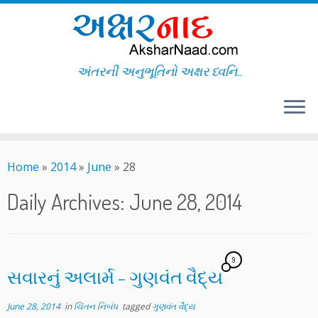
અંતરની અનુભૂતિનો અક્ષર ધ્વનિ..
Skip
to
Home
»
2014
»
June
»
28
content
Daily Archives:
June 28, 2014
9
સવારનું અલાર્મ – ગુણવંત વૈદ્ય
June 28, 2014
in
ચિંતન નિબંધ
tagged
ગુણવંત વૈદ્ય