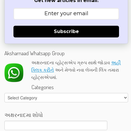
Get new articles in email:
Subscribe
Aksharnaad Whatsapp Group
અક્ષરનાદના વ્હોટ્સએપ ગ્રુપ સાથે જોડાવ
અહીં
ક્લિક કરીને
અને મેળવો નવા લેખની લિંક તમારા
વ્હોટ્સએપમાં.
Categories
Categories
અક્ષરનાદમા શોધો