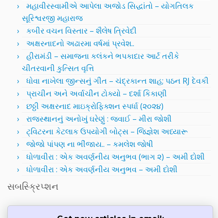
મહાવીરસ્વામીએ આપેલા અજોડ સિદ્ધાંતો – યોગતિલક
સૂરિશ્વરજી મહારાજ
કબીર વચન વિસ્તાર – શૈલેષ ત્રિવેદી
અક્ષરનાદનો અઢારમા વર્ષમાં પ્રવેશ..
હીરામંડી – સમાજના કલંકને ભપકાદાર આર્ટ તરીકે
ચીતરવાની કુત્સિત વૃત્તિ
ધોવા નાખેલા જીન્સનું ગીત – ચંદ્રકાન્ત શાહ; પઠન RJ દેવકી
પ્રાચીન અને અર્વાચીન ટોક્યો – દર્શા કિકાણી
છઠ્ઠી અક્ષરનાદ માઇક્રોફિક્શન સ્પર્ધા (૨૦૨૪)
રાજસ્થાનનું અનોખું ઘરેણું : જવાઈ – મીરા જોશી
ટ્વિટરના કેટલાક ઉપયોગી બોટ્સ – જિજ્ઞેશ અધ્યારૂ
જોજો પાંપણ ના ભીંજાય.. – કમલેશ જોષી
ધોળાવીરા : એક અવર્ણનીય અનુભવ (ભાગ ૨) – અમી દોશી
ધોળાવીરા : એક અવર્ણનીય અનુભવ – અમી દોશી
સબસ્ક્રિપ્શન