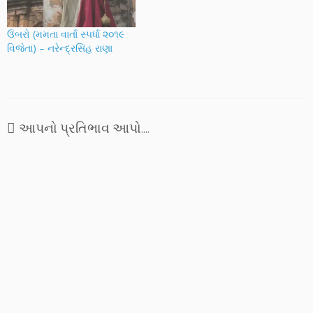
નાયિકા અલ્પનાનો ખાલીપો
અજબ છે, અનોખો એ.…
ઉંબરો (મમતા વાર્તા સ્પર્ધા ૨૦૧૯
વિજેતા) – નરેન્દ્રસિંહ રાણા
આપનો પ્રતિભાવ આપો....