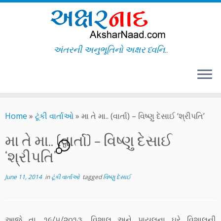
અંતરની અનુભૂતિનો અક્ષર ધ્વનિ..
Skip
to
Home
»
ટૂંકી વાર્તાઓ
»
મા તે મા.. (વાર્તા) – વિષ્ણુ દેસાઈ ‘શ્રીપતિ’
content
મા તે મા.. (વાર્તા) – વિષ્ણુ દેસાઈ
13
‘શ્રીપતિ’
June 11, 2014
in
ટૂંકી વાર્તાઓ
tagged
વિષ્ણુ દેસાઈ
આજે તા. ૧૯/૫/૨૦૧૩, વિશાલ અને પાયલના ઘરે વિશાલની