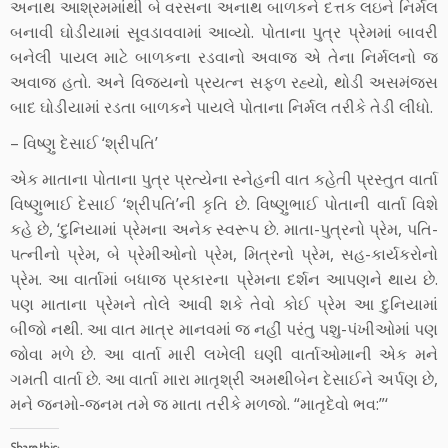
અનાથ આશ્રમમાંથી બે વરસના અનાથ બાળકને દત્તક લઇને નિર્મલ
બનાવી ઘોડીયામાં સૂવડાવવામાં આવ્યો. પોતાના પુત્ર પ્રેમમાં બાવરી
બનેલી પાયલ માટે બાળકના રડવાનો અવાજ એ તેના નિર્મલનો જ
અવાજ હતો. અને વિજયનો પ્રયત્ન સફળ રહ્યો, થોડી અસમંજસ
બાદ ઘોડીયામાં રડતા બાળકને પાયલે પોતાના નિર્મલ તરીકે તેડી લીધો.
– વિષ્ણુ દેસાઈ ‘શ્રીપતિ’
એક માતાના પોતાના પુત્ર પ્રત્યેના સ્નેહની વાત કહેતી પ્રસ્તુત વાર્તા
વિષ્ણુભાઈ દેસાઈ ‘શ્રીપતિ’ની કૃતિ છે. વિષ્ણુભાઈ પોતાની વાર્તા વિશે
કહે છે, ‘દુનિયામાં પ્રેમના અનેક સ્વરૂપ છે. માતા-પુત્રનો પ્રેમ, પતિ-
પત્નીનો પ્રેમ, બે પ્રેમીઓનો પ્રેમ, મિત્રનો પ્રેમ, સહ-કાર્યકરોનો
પ્રેમ. આ વાર્તામાં બધાજ પ્રકારના પ્રેમના દર્શન આપણને થાય છે.
પણ માતાના પ્રેમને તોલે આવી શકે તેવો કોઈ પ્રેમ આ દુનિયામાં
બીજો નથી. આ વાત માત્ર માનવમાં જ નહીં પરંતુ પશુ-પંખીઓમાં પણ
જોવા મળે છે. આ વાર્તા મારી લખેલી ઘણી વાર્તાઓમાની એક મને
ગમતી વાર્તા છે. આ વાર્તા મારા માતૃશ્રી અમથીબેન દેસાઈને અર્પણ છે,
મને જનમો-જનમ તમે જ માતા તરીકે મળજો. “માતૃદેવો ભવ:”‘
Share this: