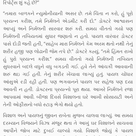
રિપોર્ટ્સ શું કહે છે?”
“તમારા બાળકને ન્યુમોનીયાની અસર છે. તમે ચિંતા ન કરો, હું પૂરો
પ્રયત્ન કરીશ, તમે નિર્મલને એડમીટ કરી દો.” ડોક્ટરે આશ્વાસન
આપ્યું અને નિર્મલની સારવાર શરું કરી. સમય વીતતો ગયો પણ
નિર્મલની તબિયતમાં સુધાર જણાતો ન હતો. પાયલ વારંવાર ડોક્ટર
પાસે દોડી જતી હતી, “સાહેબ મારા નિર્મલને કેમ અરમ થતો નથી તેનું
શરીર હજી પણ લોઢાની જેમ તપે છે.” ડોક્ટરે કહ્યું, “તમે હિંમત રાખો
હું પુરો પ્રયત્ન કરીશ.” સમય વીતતો ગયો નિર્મલની તબિયત
સુધરવાને બદલે વધુને વધુ બગડતી ગઈ. હવે તેને આંચકી આવવાની
શરું થઇ ગઈ હતી. તેનું શરીર ખેંચાવા લાગ્યું હતું. પાયલ ચોંધાર
આંસુએ રડી રહી હતી. પણ ભગવાનને પાયલ પર સહેજ પણ દયા
આવતી ન હતી. ડોક્ટરના પ્રયત્નો પૂરા થયા. આખરે નિર્મલને રજા
આપવામાં આવી. બીજા દિવસે વિશાલના ઘરે આખી સોસાયટી અને
તેની ઓફીસનો બધો સ્ટાફ ભેગો થયો હતો.
વિશાલ અને પાયલનું જીવન રાબેતા મુજબ ચાલવા લાગ્યું. આ સમય
દરમ્યાન વિજયને વિઝા મંજુર થતા તે આખું ઘર વિશાલને સાચવવા
આપીને જોબ માટે દુબઈ ચાલ્યો ગયો. વિશાલે જોયું કે પાયલ