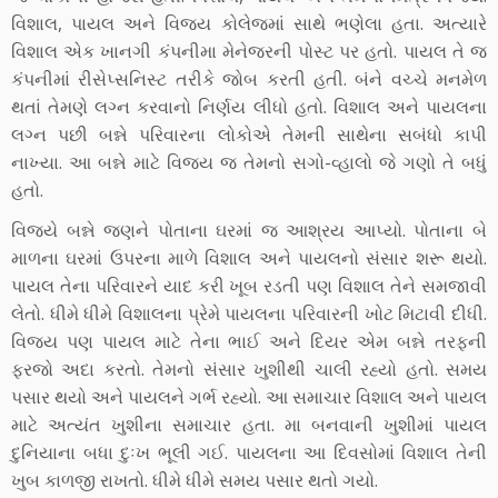
વિશાલ, પાયલ અને વિજય કોલેજમાં સાથે ભણેલા હતા. અત્યારે
વિશાલ એક ખાનગી કંપનીમા મેનેજરની પોસ્ટ પર હતો. પાયલ તે જ
કંપનીમાં રીસેપ્સનિસ્ટ તરીકે જોબ કરતી હતી. બંને વચ્ચે મનમેળ
થતાં તેમણે લગ્ન કરવાનો નિર્ણય લીધો હતો. વિશાલ અને પાયલના
લગ્ન પછી બન્ને પરિવારના લોકોએ તેમની સાથેના સબંધો કાપી
નાખ્યા. આ બન્ને માટે વિજય જ તેમનો સગો-વ્હાલો જે ગણો તે બધું
હતો.
વિજયે બન્ને જણને પોતાના ઘરમાં જ આશ્રય આપ્યો. પોતાના બે
માળના ઘરમાં ઉપરના માળે વિશાલ અને પાયલનો સંસાર શરૂ થયો.
પાયલ તેના પરિવારને યાદ કરી ખૂબ રડતી પણ વિશાલ તેને સમજાવી
લેતો. ધીમે ધીમે વિશાલના પ્રેમે પાયલના પરિવારની ખોટ મિટાવી દીધી.
વિજય પણ પાયલ માટે તેના ભાઈ અને દિયર એમ બન્ને તરફની
ફરજો અદા કરતો. તેમનો સંસાર ખુશીથી ચાલી રહ્યો હતો. સમય
પસાર થયો અને પાયલને ગર્ભ રહ્યો. આ સમાચાર વિશાલ અને પાયલ
માટે અત્યંત ખુશીના સમાચાર હતા. મા બનવાની ખુશીમાં પાયલ
દુનિયાના બધા દુઃખ ભૂલી ગઈ. પાયલના આ દિવસોમાં વિશાલ તેની
ખુબ કાળજી રાખતો. ધીમે ધીમે સમય પસાર થતો ગયો.