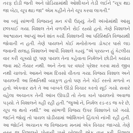
તરફ દોડી જતી અને ઘોડિયામાંથી ઓશીકાને તેડી લઈને “ચૂપ થઇ
જા બેટા, ચૂપ થઇ જા” એમ કહીને તેને ચૂપ કરવા લાગતી.”
આ બધું સાંભળી વિજયનું મન કંપી ઉઠ્યું. તેની અંખોમાંથી આંસુ
છલકાઈ ગયા. વિશાલ તેને વળગીને રોઈ રહ્યો હતો. તેણે વિશાલને
આશ્વાસન આપ્યું અને શાંત કર્યો. વિશાલની આ પરિસ્થિતિ વિજયથી
જોવાતી ન હતી. તેણે પાયલને કોઈ મનોરોગના ડોક્ટર પાસે લઇ
જવાની સલાહ વિશાલને આપી. વિશાલે કહ્યું. “એ પ્રયત્ન હું કેટલીય
વાર કરી ચૂક્યો છું. પણ પાયલ તેના કહેવાતા નિર્મલને છોડીને ક્યાંય
જવા માટે તૈયાર નથી. અને તેના પર વધારે પ્રેશર કરવા મારો જીવ
નથી ચાલતો. આમને આમ દિવસો વીતતા ગયા. વિજય વિશાલ અને
પાયલની આ સ્થિતિથી વ્યાકુળ હતો પણ તેને કોઈ રસ્તો મળતો ન
હતો. એકવાર રાતે તે આ બાબતે ઊંડો વિચાર કરતો સૂઈ ગયો. સવારે
વહેલા અચાનક તેની આંખ ઊઘડી તો તેના કાને પાયલનો અવાજ
પડ્યો. તે વિશાલને કહી રહી હતી. “જુઓ ને, નિર્મલ રડ-રડ જ કરે છે,
ચૂપ જ થતો નથી.” આ સાંભળી વિજય ઉપર વિશાલને ઘરે ગયો.
જઈને જોયું તો પાયલ ઘોડીયામાં ઓશિકાને હિંચકો નાંખી રહી હતી.
આ જોઈને અચાનક જ વિજયના મનમાં એક વિચાર જાગ્યો. તેણે
તરત જ વિશાલને પોતાની પાસે બોલાવી એક વાત કરી. વિશાલ