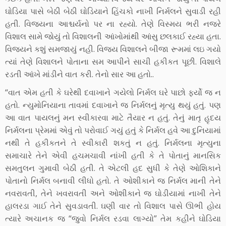
ઘોડિયા પાસે બેઠી બેઠી ઘોડિયાને હિંચકો નાખી નિર્મલને સુવાડી રહી
હતી. વિજયના આશ્ચર્યનો પર ના રહ્યો. તેણે વિસ્મય ભરી નજરે
વિશાલ સામે જોયું તો વિશાલની આંખોમાંથી આંસુ છલકાઈ રહ્યા હતા.
વિજયને કશું સમજાયું નહી. વિજય વિશાલને બીજા રૂમમાં લઇ ગયો
ત્યાં તેણે વિશાલને પોતાના સમ આપીને સાચી હકીકત પૂછી. વિશાલે
રડતી આંખે માંડીને વાત કરી. તેનો સાર આ હતો..
“વાત એમ હતી કે ઘરેથી દવાખાને ગયેલો નિર્મલ ઘરે પાછો ફર્યો જ ન
હતો. ન્યુમોનિયાના તાવમાં દવાખાને જ નિર્મલનું મૃત્યુ થયું હતું. પણ
આ વાત પાયલનું મન સ્વીકારવા માટે તૈયાર ન હતું. તેનું માતૃ હૃદય
નિર્મલના પ્રેમમાં એવું તો પરોવાઈ ગયું હતું કે નિર્મલ હવે આ દુનિયામાં
નથી તે હકીકતને તે સ્વીકારી શકતું ન હતું. નિર્મલના મૃત્યુના
સમાચારે તેને એવી હચમચાવી નાંખી હતી કે તે પોતાનું માનસિક
સમતુલન ગુમાવી બેઠી હતી. તે એટલી હદ સુધી કે તેણે ઓશિકાને
પોતાનો નિર્મલ બનાવી લીધો હતો. તે ઓશીકાને જ નિર્મલ માની તેને
નવરાવતી, તેને ખવરાવતી અને ઓશીકાને જ ઘોડીયામાં નાખી તેને
હાલરડા ગાઈ તેને સુવડાવતી. ઘણી વાર તો વિશાલ પાસે ઊભી હોય
ત્યારે અચાનક જ “જુવો નિર્મલ રડવા લાગ્યો” તેમ કહીને ઘોડિયા