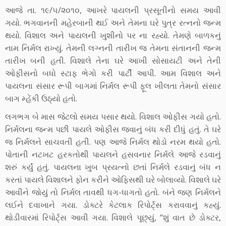
આજે તા. ૧૯/૫/૨૦૧૦, આખરે પાયલની પ્રસૂતીનો સમય આવી
ગયો. ભગવાનની મહેરબાની થઈ અને તેમના ઘરે પુત્ર રત્નનો જન્મ
થયો. વિશાલ અને પાયલની ખુશીનો પર ના રહ્યો. તેમણે બાળકનું
નામ નિર્મલ રાખ્યું. તેમની લગ્નની તારીખ જ તેમના સંતાનની જન્મ
તારીખ બની હતી. વિશાલે તેના ઘરે આખી સોસાયટી અને તેની
ઓફીસનો બધો સ્ટાફ ભેગો કરી પાર્ટી આપી. આમ વિશાલ અને
પાયલના સંસાર રૂપી બાગમાં નિર્મલ રૂપી ફૂલ ખીલતા તેમનો સંસાર
બાગ મ્હેંકી ઉઠ્યો હતો.
લગભગ બે માસ જેટલો સમય પસાર થયો. વિશાલ ઓફીસ ગયો હતો.
નિર્મલના જન્મ પછી પાયલે ઓફીસ જવાનું બંધ કરી દીધું હતું. તે ઘરે
જ નિર્મલને સાચવતી હતી. પણ આજે નિર્મલ થોડો નરમ થયો હતો.
પોતાની નટખટ હરકતોથી પાયલને હસવનાર નિર્મલે આજે રડવાનું
શરું કર્યું હતું. પાયલના ખુબ પ્રયત્નો છતાં નિર્મલે રડવાનું બંધ ન
કરતાં પાયલે વિશાલને ફોન કરીને ઓફિસથી ઘરે બોલાવ્યો. વિશાલે ઘરે
આવીને જોયું તો નિર્મલ તાવથી ધગ-ધાગતો હતો. બંને જણ નિર્મલને
લઈને દવાખાને ગયા. ડોક્ટરે કેટલાક રિપોર્ટ્સ કરાવવાનું કહ્યું.
થોડીવારમાં રિપોર્ટ્સ આવી ગયા. વિશાલે પૂછ્યું, “શું વાત છે ડોક્ટર,