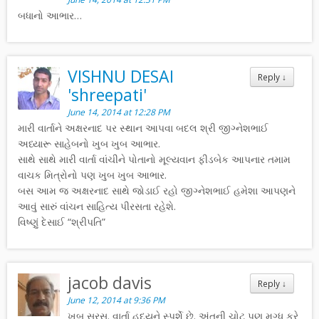
બધાનો આભાર…
VISHNU DESAI
Reply
↓
'shreepati'
June 14, 2014 at 12:28 PM
મારી વાર્તાને અક્ષરનાદ પર સ્થાન આપવા બદલ શ્રી જીગ્નેશભાઈ
અધ્યારૂ સાહેબનો ખુબ ખુબ આભાર.
સાથે સાથે મારી વાર્તા વાંચીને પોતાનો મૂલ્યવાન ફીડબેક આપનાર તમામ
વાચક મિત્રોનો પણ ખુબ ખુબ આભાર.
બસ આમ જ અક્ષરનાદ સાથે જોડાઈ રહો જીગ્નેશભાઈ હમેશા આપણને
આવું સારું વાંચન સાહિત્ય પીરસતા રહેશે.
વિષ્ણું દેસાઈ “શ્રીપતિ”
jacob davis
Reply
↓
June 12, 2014 at 9:36 PM
ખુબ સરસ. વાર્તા હદયને સ્પર્શે છે. અંતની ચોટ પણ મુગ્ધ કરે