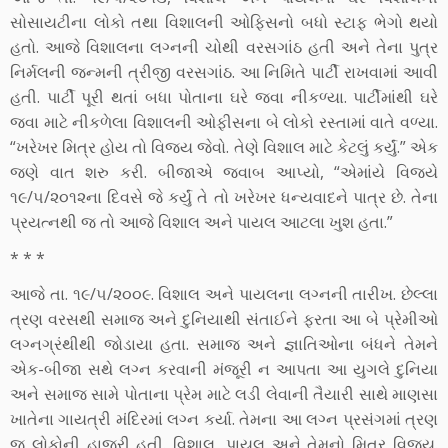
સોસાયટીના લોકો તથા વિશાલની ઓફિસનો બધો સ્ટાફ ભેગો થયો
હતો. આજે વિશાલના લગ્નની ચોથી વરસગાંઠ હતી અને તેના પુત્ર
નિર્મલની જન્મની ત્રીજી વરસગાંઠ. આ નિમિતે પાર્ટી રાખવામાં આવી
હતી. પાર્ટી પૂરી થતાં બધા પોતાના ઘરે જવા નીકળ્યા. પાર્ટીમાંથી ઘરે
જવા માટે નીકળેલા વિશાલની ઓફીસના બે લોકો રસ્તામાં વાતે વળ્યા.
“ખરેખર મિત્ર હોય તો વિજય જેવો. તેણે વિશાલ માટે કેટલું કર્યું.” એક
જણે વાત શરુ કરી. બીજાએ જવાબ આપ્યો, “એમાંયે વિજયે
૧૯/૫/૨૦૧૨ના દિવસે જે કર્યું તે તો ખરેખર ધન્યવાદને પાત્ર છે. તેના
પ્રયત્નથી જ તો આજે વિશાલ અને પાયલ આટલા ખુશ હતા.”
* * *
આજે તા. ૧૯/૫/૨૦૦૯. વિશાલ અને પાયલના લગ્નની તારીખ. છેલ્લા
ત્રણ વરસથી સમાજ અને દુનિયાથી સંતાઈને ફરતા આ બે પ્રેમીઓ
લગ્નગ્રંથીથી જોડાયા હતા. સમાજ અને જ્ઞાતિઓના બંધને તેમને
એક-બીજા સથે લગ્ન કરવાની મંજૂરી ન આપતા આ યુગલે દુનિયા
અને સમાજ સામે પોતાના પ્રેમ માટે લડી લેવાની તૈયારી સાથે માણસા
ખાતેના ગાયત્રી મંદિરમાં લગ્ન કર્યા. તેમના આ લગ્ન પ્રસંગમાં ત્રણ
જ લોકોની હાજરી હતી. વિશાલ, પાયલ અને તેમનો મિત્ર વિજય.