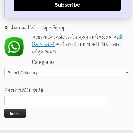
Subscribe
Aksharnaad Whatsapp Group
અક્ષરનાદના વ્હોટ્સએપ ગ્રુપ સાથે જોડાવ
અહીં
ક્લિક કરીને
અને મેળવો નવા લેખની લિંક તમારા
વ્હોટ્સએપમાં.
Categories
Categories
અક્ષરનાદમા શોધો