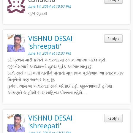
June 14, 2014 at 10:57 PM
ખુબ સ્રરસ
VISHNU DESAI
Reply
↓
'shreepati'
June 14, 2014 at 12:37 PM
સૌ પ્રથમ મારી કૃતિને અક્ષરનાદમાં સ્થાન આપવા બદલ શ્રી
જીગ્નેશભાઈ અધ્યારુનો હૃદય પૂર્વક આભાર માનું છુ.
સાથે સાથે મારી વાર્તા વાંચીને પોતાનો મૂલ્યવાન પ્રતિભાવ આપનાર વાચક
મિત્રોનો પણ આભાર માનું છુ.
હમેશા આમ જ અક્ષરનાદ સાથે જોડાઈ રહો. જીગ્નેશભાઈ હમેશા
આપણને અહીંથી સારું સાહિત્ય પીરસતા રહેશે…..
VISHNU DESAI
Reply
↓
'shreepati'
June 14, 2014 at 12:31 PM