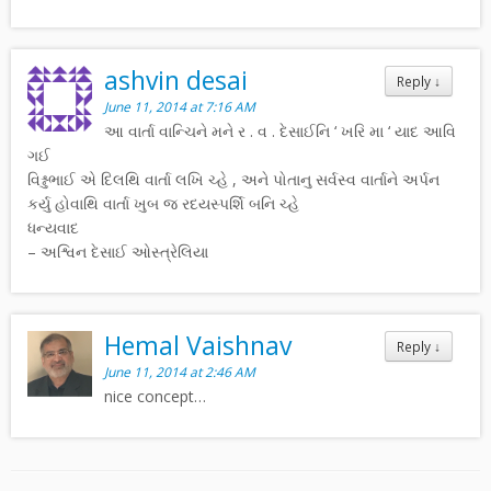
ashvin desai
Reply
↓
June 11, 2014 at 7:16 AM
આ વાર્તા વાન્ચિને મને ર . વ . દેસાઈનિ ‘ ખરિ મા ‘ યાદ આવિ
ગઈ
વિશ્નુભાઈ એ દિલથિ વાર્તા લખિ ચ્હે , અને પોતાનુ સર્વસ્વ વાર્તાને અર્પન
કર્યુ હોવાથિ વાર્તા ખુબ જ રદયસ્પર્શિ બનિ ચ્હે
ધન્યવાદ
– અશ્વિન દેસાઈ ઓસ્ત્રેલિયા
Hemal Vaishnav
Reply
↓
June 11, 2014 at 2:46 AM
nice concept…