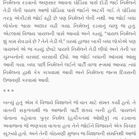
નિર્મલના રડવાનો અણસાર આવતા ઘોડિયા પાસે દોડી જઈ નિર્મલને
તેડી લેતી પાયલ આજે ઘોડિયા પાસે જઈને અટકી ગઈ. તે ઘોડિયા
તરફ એકીટશે જોઈ રહી છે પણ નિર્મલને લેતી નથી. આ જોઈ બધા
લોકોના શ્વાસ અધ્ધર ચઢી ગયા. નિર્મલનું રડવાનું ચાલુ જ હતું.
એટલામાં વિજય પાયલની પાસે આવ્યો અને કહ્યું, “પાયલ નિર્મલને
શું કામ રોવડાવે છે ? તેને તેડી લે.” ઘરમાં હાજર બાકી બધા લોકોએ પણ
પાયલને એ જ કહ્યું. છેવટે પાયલે નિર્મલને તેડી લીધો અને તેની પર
ચુમ્બનોનો વરસાદ વરસાવી દીધો. આ જોઈ બધાની આંખમાં આંસુ
આવી ગયા. બધા પછી નિર્મલને લઈને પાર્ટી વાળા રૂમમાં આવ્યા. ત્યાં
નિર્મલના હાથે કેક કાપવામાં આવી અને નિર્મલના જન્મ દિવસની
ઉજવણી કરવામાં આવી.
* * *
બન્યું હતું એમ કે વિજયે વિશાલને જે વાત માટે સંમત કર્યો હતો. તે
વાતની સફળતાથી જ આજની પાર્ટી શક્ય બની હતી. પાયલને
પોતાના કહેવાતા પુત્ર નિર્મલ (હકીકતમાં ઓશીકું) ના રડવાના
અવાજના જે ભણકારા વાગતા હતા તેને જોઈને વિજયને એક વિચાર
સૂઝ્યો હતો. અને તેની ગોઠવણી મુજબ જ વિશાલની સંમતિથી આજે