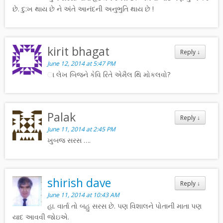
છે. દુ:ખ થાય છે ને અંતે આનંદની અનુભુતિ થાય છે !
kirit bhagat
Reply
↓
June 12, 2014 at 5:47 PM
ા લેખ બિજને કેવિ રિતે એમૈલ થિ મોકલવો?
Palak
Reply
↓
June 11, 2014 at 2:45 PM
ખુબજ સરસ ….
shirish dave
Reply
↓
June 11, 2014 at 10:43 AM
હા. વાર્તા તો બહુ સરસ છે. પણ વિશાલને પોતાની માતા પણ
યાદ આવવી જોઇએ.