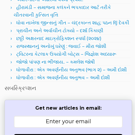
હીરામંડી – સમાજના કલંકને ભપકાદાર આર્ટ તરીકે
ચીતરવાની કુત્સિત વૃત્તિ
ધોવા નાખેલા જીન્સનું ગીત – ચંદ્રકાન્ત શાહ; પઠન RJ દેવકી
પ્રાચીન અને અર્વાચીન ટોક્યો – દર્શા કિકાણી
છઠ્ઠી અક્ષરનાદ માઇક્રોફિક્શન સ્પર્ધા (૨૦૨૪)
રાજસ્થાનનું અનોખું ઘરેણું : જવાઈ – મીરા જોશી
ટ્વિટરના કેટલાક ઉપયોગી બોટ્સ – જિજ્ઞેશ અધ્યારૂ
જોજો પાંપણ ના ભીંજાય.. – કમલેશ જોષી
ધોળાવીરા : એક અવર્ણનીય અનુભવ (ભાગ ૨) – અમી દોશી
ધોળાવીરા : એક અવર્ણનીય અનુભવ – અમી દોશી
સબસ્ક્રિપ્શન
Get new articles in email: