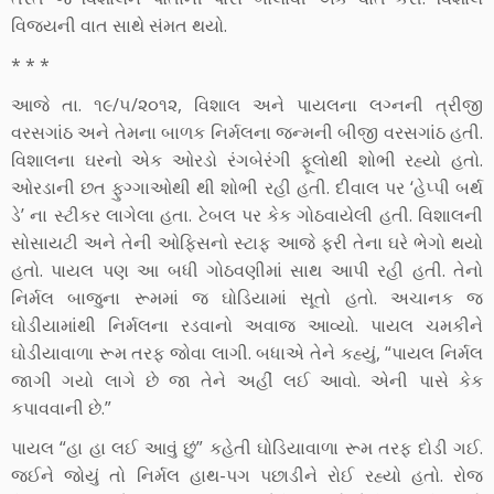
વિજયની વાત સાથે સંમત થયો.
* * *
આજે તા. ૧૯/૫/૨૦૧૨, વિશાલ અને પાયલના લગ્નની ત્રીજી
વરસગાંઠ અને તેમના બાળક નિર્મલના જન્મની બીજી વરસગાંઠ હતી.
વિશાલના ઘરનો એક ઓરડો રંગબેરંગી ફૂલોથી શોભી રહ્યો હતો.
ઓરડાની છત ફુગ્ગાઓથી થી શોભી રહી હતી. દીવાલ પર ‘હેપ્પી બર્થ
ડે’ ના સ્ટીકર લાગેલા હતા. ટેબલ પર કેક ગોઠવાયેલી હતી. વિશાલની
સોસાયટી અને તેની ઓફિસનો સ્ટાફ આજે ફરી તેના ઘરે ભેગો થયો
હતો. પાયલ પણ આ બધી ગોઠવણીમાં સાથ આપી રહી હતી. તેનો
નિર્મલ બાજુના રૂમમાં જ ઘોડિયામાં સૂતો હતો. અચાનક જ
ઘોડીયામાંથી નિર્મલના રડવાનો અવાજ આવ્યો. પાયલ ચમકીને
ઘોડીયાવાળા રૂમ તરફ જોવા લાગી. બધાએ તેને કહ્યું, “પાયલ નિર્મલ
જાગી ગયો લાગે છે જા તેને અહીં લઈ આવો. એની પાસે કેક
કપાવવાની છે.”
પાયલ “હા હા લઈ આવું છું” કહેતી ઘોડિયાવાળા રૂમ તરફ દોડી ગઈ.
જઈને જોયું તો નિર્મલ હાથ-પગ પછાડીને રોઈ રહ્યો હતો. રોજ