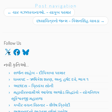
Post navigation
←
ચાર ગઝલરચનાઓ.. – યાકૂબ પરમાર
છાયાચિત્રનો જન્મ – કિશનસિંહ ચાવડા
→
Follow Us
X
Facebook
Bluesky
નવી કૃતિઓ…
સર્જન સાહેબ – દીપિકાબા પરમાર
ધમ્મપદ – ઋષિકેશ શરણ, અનુ. હર્ષદ દવે, ભાગ ૧
અછાંદસ – પ્રિયંકા સોની
મહાવીરસ્વામીએ આપેલા અજોડ સિદ્ધાંતો – યોગતિલક
સૂરિશ્વરજી મહારાજ
કબીર વચન વિસ્તાર – શૈલેષ ત્રિવેદી
અક્ષરનાદનો અઢારમા વર્ષમાં પ્રવેશ..