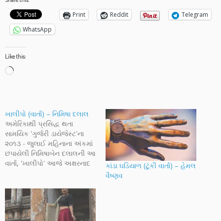
Print
Reddit
Telegram
WhatsApp
Like this:
Loading…
ખાલીપો (વાર્તા) – નિમિષા દલાલ
અમેરિકાથી પ્રસિદ્ધ થતા
સામયિક 'ગુર્જરી ડાયેજેસ્ટ'ના
૨૦૧૩ - જુલાઈ મહિનાના અંકમાં
છપાયેલી નિમિષાબેન દલાલની આ
વાર્તા, 'ખાલીપો' આજે અક્ષરનાદ
કાંડા ઘડિયાળ (ટૂંકી વાર્તા) – હેમલ
પર પ્રસ્તુત કરી છે. ખાલીપો એક
વૈષ્ણવ
અજબની લાગણી છે અને દરેકે
જીવનમાં એક કે બીજા
સંજોગોમાં એ અનુભવ્યો જ હશે,
પણ આજે પ્રસ્તુત વાર્તાની