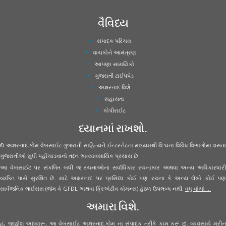
વૈવિધ્ય
સંપાદક પરિચય
વાચકોને આમંત્રણ
આપણા સામયિકો
ગુજરાતી ટાઈપપેડ
અક્ષરનાદ વિશે
સહાયતા
કોપીરાઈટ
ધ્યાનમાં રાખશો..
© અક્ષરનાદ.કોમ વેબસાઈટ ગુજરાતી સાહિત્યને ઈન્ટરનેટના માધ્યમથી વિશ્વના વિવિધ વિભાગોમાં વસતા
ગુજરાતીઓ સુધી પહોંચાડવાનો તદ્દન અવ્યાવસાયિક પ્રયાસ છે.
આ વેબસાઈટ પર સંકલિત બધી જ રચનાઓના સર્વાધિકાર રચનાકાર અથવા અન્ય અધિકારધારી
વ્યક્તિ પાસે સુરક્ષિત છે. માટે અક્ષરનાદ પર પ્રસિધ્ધ કોઈ પણ રચના કે અન્ય લેખો કોઈ પણ
સાર્વજનિક લાઈસંસ (જેમ કે GFDL અથવા ક્રિએટીવ કોમન્સ) હેઠળ ઉપલબ્ધ નથી.
વધુ વાંચો ...
અમારા વિશે..
હું, જીજ્ઞેશ અધ્યારૂ, આ વેબસાઈટ અક્ષરનાદ.કોમ ના સંપાદક તરીકે કામ કરૂં છું. વ્યવસાયે મરીન