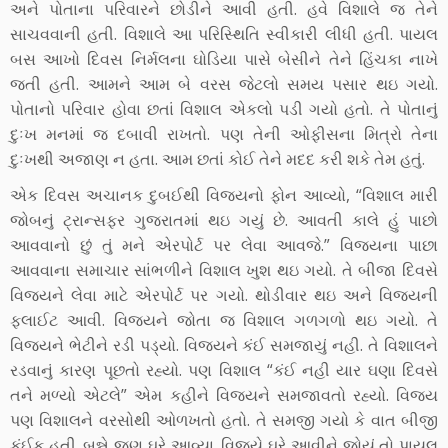
અને પોતાના પરિવારને છોડીને આવી હતી. હવે વિશાલે જ તેને
સાચવવાની હતી. વિશાલે આ પરિસ્થિતિ સ્વીકારી લીધી હતી. પાયલ
બસ આખો દિવસ નિર્મલના ઘોડિયા પાસે બેસીને તેને હિંચકા નાખે
જતી હતી. આમને આમ બે વરસ જેટલો સમય પસાર થઇ ગયો.
પોતાનો પરિવાર હોવા છતાં વિશાલ એકલો પડી ગયો હતો. તે પોતાનું
દુઃખ મનમાં જ દબાવી રાખતો. પણ તેની ઓફીસના મિત્રો તેના
દુઃખથી અજાણ ન હતા. આમ છતાં કોઈ તેને મદદ કરી શકે તેમ હતું.
એક દિવસ અચાનક દુબઈથી વિજયનો ફોન આવ્યો, “વિશાલ મારી
જોબનું ટ્રાન્સફર ગુજરાતમાં થઇ ગયું છે. આવતી કાલે હું પાછો
આવવાનો છું તું મને એરપોર્ટ પર લેવા આવજે.” વિજયના પાછા
આવવાના સમાચાર સાંભળીને વિશાલ ખુશ થઇ ગયો. તે બીજા દિવસે
વિજયને લેવા માટે એરપોર્ટ પર ગયો. થોડીવાર થઇ અને વિજયની
ફ્લાઈટ આવી. વિજયને જોતા જ વિશાલ ગળગળો થઇ ગયો. તે
વિજયને ભેટીને રડી પડ્યો. વિજયને કંઈ સમજાયું નહી. તે વિશાલને
રડવાનું કારણ પૂછતો રહ્યો. પણ વિશાલ “કંઈ નહી યાર ઘણા દિવસે
તને મળ્યો એટલે” એમ કહીને વિજયને સમજાવતો રહ્યો. વિજય
પણ વિશાલને વરસોથી ઓળખતો હતો. તે સમજી ગયો કે વાત બીજી
કંઈક હતી. બન્ને જણ ઘરે આવ્યા. વિજયે ઘરે આવીને જોયું તો પાયલ