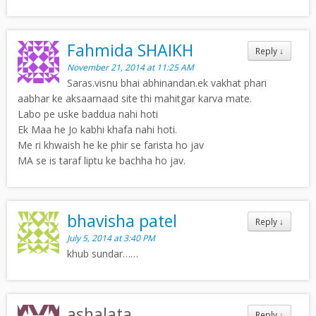
Fahmida SHAIKH
Reply
↓
November 21, 2014 at 11:25 AM
Saras.visnu bhai abhinandan.ek vakhat phari
aabhar ke aksaarnaad site thi mahitgar karva mate.
Labo pe uske baddua nahi hoti
Ek Maa he Jo kabhi khafa nahi hoti.
Me ri khwaish he ke phir se farista ho jav
MA se is taraf liptu ke bachha ho jav.
bhavisha patel
Reply
↓
July 5, 2014 at 3:40 PM
khub sundar……
ashalata
Reply
↓