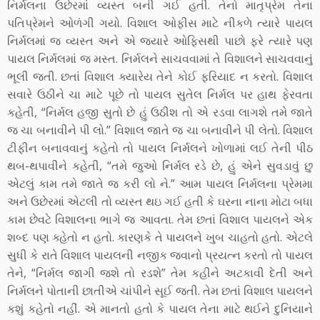
નિર્મલના ઉછેરમાં વ્યસ્ત બની ગઈ હતી. તેનો માતૃપ્રેમ તેના
પતિપ્રેમને ઓળંગી ગયો. વિશાલ ઓફીસ માટે નીકળે ત્યારે પાયલ
નિર્મલમાં જ વ્યસ્ત અને એ જયારે ઓફિસથી પાછો ફરે ત્યારે પણ
પાયલ નિર્મલમાં જ મસ્ત. નિર્મલને સાચવવામાં તે વિશાલને સાચવવાનું
ભૂલી જતી. છતાં વિશાલ ક્યારેય તેને કોઈ ફરિયાદ ન કરતો. વિશાલ
સવારે ઉઠીને ચા માટે પૂછે તો પાયલ સુતેલ નિર્મલ પર હાથ ફેરવતા
કહેતી, “નિર્મલ હજી સુતો છે હું ઉઠીશ તો એ રડવા લાગશે તમે જાતે
જ ચા બનાવીને પી લો.” વિશાલ જાતે જ ચા બનાવીને પી લેતો. વિશાલ
ટીફીન બનાવવાનું કહેતો તો પાયલ નિર્મલને ખોળામાં લઈ તેની પીઠ
થબ-થપાવીને કહેતી, “તમે જુઓ નિર્મલ રડે છે, હું એને સુવડાવું છુ
એટલું કામ તમે જાતે જ કરી લો ને.” આમ પાયલ નિર્મલના પ્રેમમા
અને ઉછેરમાં એટલી તો વ્યસ્ત થઇ ગઈ હતી કે ઘરના નાના મોટા બધા
કામ છેવટે વિશાલના ભાગે જ આવતા. તેમ છતાં વિશાલ પાયલને એક
શબ્દ પણ ક્હેતો ન હતો. કારણકે તે પાયલને ખુબ ચાહતો હતો. એટલે
સુધી કે રાતે વિશાલ પાયલની નજીક જવાનો પ્રયત્ન કરતો તો પાયલ
તેને, “નિર્મલ જાગી જશે તો રડશે” તેમ કહીને અટકાવી દેતી અને
નિર્મલને પોતાની છાતીએ ચાંપીને સૂઈ જતી. તેમ છતાં વિશાલ પાયલને
કશું કહેતો નહીં. એ માનતો હતો કે પાયલ તેના માટે થઈને દુનિયાને