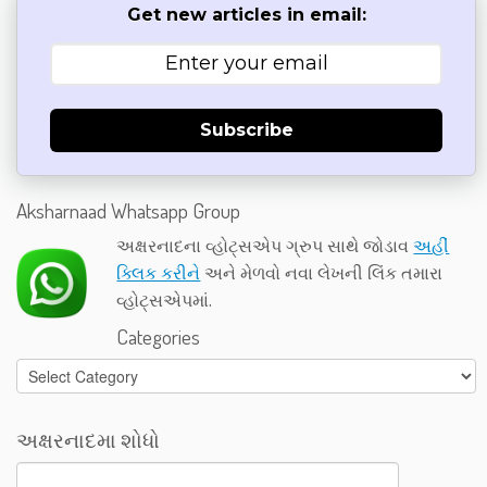
Get new articles in email:
Subscribe
Aksharnaad Whatsapp Group
અક્ષરનાદના વ્હોટ્સએપ ગ્રુપ સાથે જોડાવ
અહીં
ક્લિક કરીને
અને મેળવો નવા લેખની લિંક તમારા
વ્હોટ્સએપમાં.
Categories
Categories
અક્ષરનાદમા શોધો