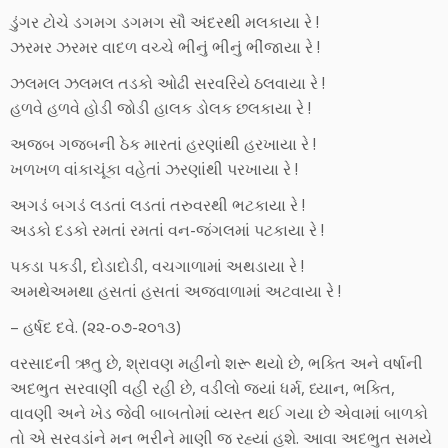
ડુંગર ટોચે ડગમગ ડગમગ સૌ અંદરથી મલકાયા રે !
ઝરમર ઝરમર વાદળ વચ્ચે ભીનું ભીનું ભીંજાયા રે !
ઝલમલ ઝલમલ તડકો ઓઢી સરવરિયે ઠલવાયા રે !
હળવે હળવે હોડી જોડી હાલક ડોલક છલકાયા રે !
અજબ ગજબની ઠેક મારતાં હરણાંથી હરખાયા રે !
ખળખળ વાંકાચૂંકા વહેતાં ઝરણાંથી પરખાયા રે !
અગડં બગડં લડતાં લડતાં તરુવરથી ભટકાયા રે !
અડકો દડકો રમતાં રમતાં વન-જંગલમાં પટકાયા રે !
પકડા પકડી, દોડાદોડી, વચગાળામાં અથડાયા રે !
અમથેઅમથા હસતાં હસતાં અજવાળામાં અટવાયા રે !
– હર્ષદ દવે. (૨૨-૦૭-૨૦૧૩)
વરસાદની ઋતુ છે, શ્રાવણ મહીનો શરૂ થયો છે, ભક્તિ અને વર્ષાની
અદભુત સરવાણી વહી રહી છે, વડીલો જ્યાં ધર્મ, ધ્યાન, ભક્તિ,
વાવણી અને ખેડ જેવી બાબતોમાં વ્યસ્ત થઈ ગયા છે એવામાં બાળકો
તો એ સરવડાંને મન ભરીને માણી જ રહ્યાં હશે. આવા અદભુત સમયે