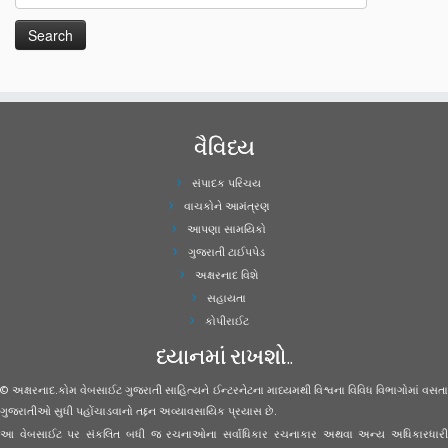
વૈવિધ્ય
સંપાદક પરિચય
વાચકોને આમંત્રણ
આપણા સામયિકો
ગુજરાતી ટાઈપપેડ
અક્ષરનાદ વિશે
સહાયતા
કોપીરાઈટ
ધ્યાનમાં રાખશો..
© અક્ષરનાદ.કોમ વેબસાઈટ ગુજરાતી સાહિત્યને ઈન્ટરનેટના માધ્યમથી વિશ્વના વિવિધ વિભાગોમાં વસતા
ગુજરાતીઓ સુધી પહોંચાડવાનો તદ્દન અવ્યાવસાયિક પ્રયાસ છે.
આ વેબસાઈટ પર સંકલિત બધી જ રચનાઓના સર્વાધિકાર રચનાકાર અથવા અન્ય અધિકારધારી