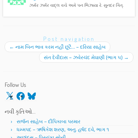
ઝર્મર ઝર્મર વાદ્લ વચે અમે પન ભિઝાયા રે. સુનદર ગિત્.
Post navigation
←
નામ બિન ભાવ કરમ નહીં છૂટૈ… – દરિયા સાહેબ
સંત દેવીદાસ – ઝવેરચંદ મેઘાણી (ભાગ ૫)
→
Follow Us
X
Facebook
Bluesky
નવી કૃતિઓ…
સર્જન સાહેબ – દીપિકાબા પરમાર
ધમ્મપદ – ઋષિકેશ શરણ, અનુ. હર્ષદ દવે, ભાગ ૧
અછાંદસ – પ્રિયંકા સોની