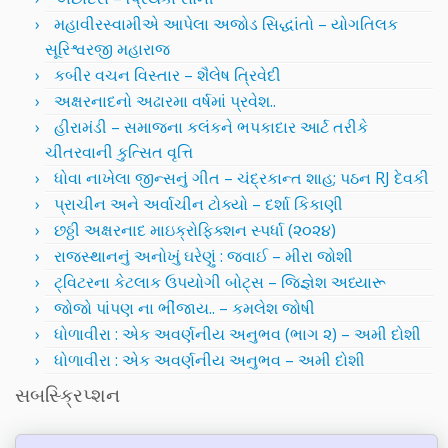
મહાવીરસ્વામીએ આપેલા અજોડ સિદ્ધાંતો – યોગતિલક
સૂરિશ્વરજી મહારાજ
કબીર વચન વિસ્તાર – શૈલેષ ત્રિવેદી
અક્ષરનાદનો અઢારમા વર્ષમાં પ્રવેશ..
હીરામંડી – સમાજના કલંકને ભપકાદાર આર્ટ તરીકે
ચીતરવાની કુત્સિત વૃત્તિ
ધોવા નાખેલા જીન્સનું ગીત – ચંદ્રકાન્ત શાહ; પઠન RJ દેવકી
પ્રાચીન અને અર્વાચીન ટોક્યો – દર્શા કિકાણી
છઠ્ઠી અક્ષરનાદ માઇક્રોફિક્શન સ્પર્ધા (૨૦૨૪)
રાજસ્થાનનું અનોખું ઘરેણું : જવાઈ – મીરા જોશી
ટ્વિટરના કેટલાક ઉપયોગી બોટ્સ – જિજ્ઞેશ અધ્યારૂ
જોજો પાંપણ ના ભીંજાય.. – કમલેશ જોષી
ધોળાવીરા : એક અવર્ણનીય અનુભવ (ભાગ ૨) – અમી દોશી
ધોળાવીરા : એક અવર્ણનીય અનુભવ – અમી દોશી
સબસ્ક્રિપ્શન