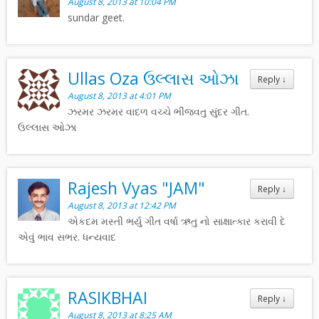
August 8, 2013 at 10:04 PM
sundar geet.
Ullas Oza ઉલ્લાસ ઓઝા
Reply
↓
August 8, 2013 at 4:01 PM
ઝરમર ઝરમર વાદળ વચ્ચે ભીંજવતુ સુંદર ગીત.
ઉલ્લાસ ઓઝા
Rajesh Vyas "JAM"
Reply
↓
August 8, 2013 at 12:42 PM
એકદમ મસ્તી ભર્યુ ગીત વર્ષા ઋતુ નો સાક્ષાત્કાર કરાવી દે
એવું ભાવ સભર. ધન્યવાદ
RASIKBHAI
Reply
↓
August 8, 2013 at 8:25 AM