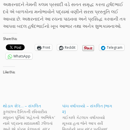
અક્ષરનાદને તેમની કલમ પ્રસાદી વડે સતત સમૃદ્ધ કરતા હર્ષદભાઈ
દવે એ બાળકોના મનોભાવોને પદ્યમાં વણીને સરસ પ્રસ્તુતિ લઈ
આવ્યા છે. અક્ષરનાદને આ રચના પાઠવવા અને પ્રસિદ્ધ કરવાની તક
આપવા બદલ હર્ષદભાઈનો ખૂબ આભાર તથા અનેક શુભકામનાઓ.
Share this:
Print
Reddit
Telegram
WhatsApp
Like this:
થોડાક શે’ર… – સંકલિત
પાંચ વર્ષાકાવ્યો – સંકલિત (ભાગ
ફુલછાબ દૈનિકની રવિવારીય
૨)
મધુવન પૂર્તિમાં 'મહેકનો અભિષેક'
ગઈકાલે કેટલાક વર્ષાકાવ્યો
નામે પદ્યના માધ્યમથી ઝીલતાં
મૂક્યા હતા જેને આપ સર્વે
અને એ ફોરમ ફેલાવતાં, સુંદર
મિત્રોનો ખૂબ સુંદર પ્રતિસાદ