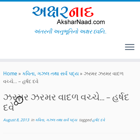
અંતરની અનુભૂતિનો અક્ષર ધ્વનિ..
Skip
to
Home
»
કવિતા, ગઝલ તથા સર્વ પદ્ય
»
ઝરમર ઝરમર વાદળ
content
વચ્ચે… – હર્ષદ દવે
ઝરમર ઝરમર વાદળ વચ્ચે… – હર્ષદ
6
દવે
August 8, 2013
in
કવિતા, ગઝલ તથા સર્વ પદ્ય
tagged
હર્ષદ દવે