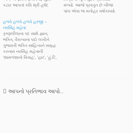
કટાર આપતાં કવિ શ્રી હર્ષદ
મળ્યો. આજે પ્રસ્તુત છે બીજા
ચંદારાણાની એ કટારના સુંદર
પાંચ એવા જ મનોહર વર્ષાકાવ્યો.
લેખોનો સંગ્રહ 'મહેકનો
આશા છે આપને આ વરસાદ
હળવે હળવે હળવે હરજી –
અભિષેક' નામે પુસ્તક સ્વરૂપે
ભીંજવતો હશે, સ્મરણોના -
નરસિંહ મહેતા
પ્રસિદ્ધ થયો છે. આ સુંદર પુસ્તક
પ્રેમના - વહાલના - આનંદના -
કૃષ્ણલીલાના પદ સાથે જ્ઞાન,
અચૂક વસાવવા જેવો સંગ્રહ છે
મિત્રતાના એમ વિવિધરંગી
ભક્તિ, વૈરાગ્યના પદો લખીને
જેમાં અનેકવિધ ભાવોને સાંકળતી
વરસાદમાં રસતરબોળ કરતો હશે.
ગુજરાતી ભક્તિ સાહિત્યને સમૃદ્ધ
પદ્ય રચનાઓ અને…
આજે પ્રસ્તુત છે શ્રી અવિનાશ
કરનારા નરસિંહ મહેતાની
વ્યાસ,…
'શામળશાનો વિવાહ', 'હાર', 'હુંડી',
'મામેરું' અને 'શ્રાદ્ધ' જેવી
આત્મચરિત્રાત્મક રચનાઓ
તેમને નામે મળે છે. ઝૂલણા છંદમાં
લખાયેલા તેમના પ્રભાતિયાં ખૂબ
ભાવવિભોર કરતી રચનાઓ છે.
આપનો પ્રતિભાવ આપો....
પ્રેમલક્ષણા ભક્તિના આ પદમાં
ગોપીએ શ્રીકૃષ્ણનો અનુભવ
મહિમા પ્રસન્નતાપૂર્વક ગાયો છે.…