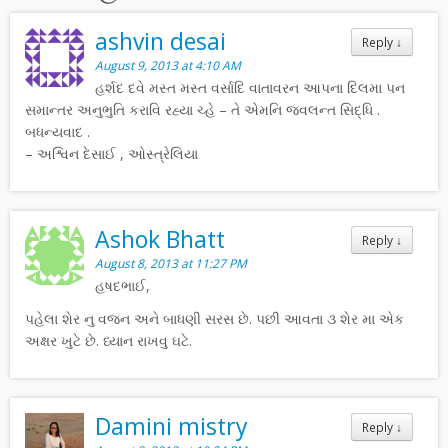
ashvin desai
Reply
↓
August 9, 2013 at 4:10 AM
હર્શદ દવે મસ્ત મસ્ત વર્સાદિ વાતાવરન આપના દિલમા પન
સમાન્તર અનુભુતિ કરાવિ રહ્યા ચ્હે – તે એમનિ જ્વલન્ત સિદ્ધિ .
બધન્યવાદ .
– અશ્વિન દેસાઈ , ઓસ્ત્રેલિયા
Ashok Bhatt
Reply
↓
August 8, 2013 at 11:27 PM
હષદભાઈ,
પહેલા શેર નુ વજન અને બાધણી સરસ છે. પછી આવતા ૩ શેર મા એક
અક્ષર ખુટે છે. ધ્યાન રાખવુ ઘટે.
Damini mistry
Reply
↓