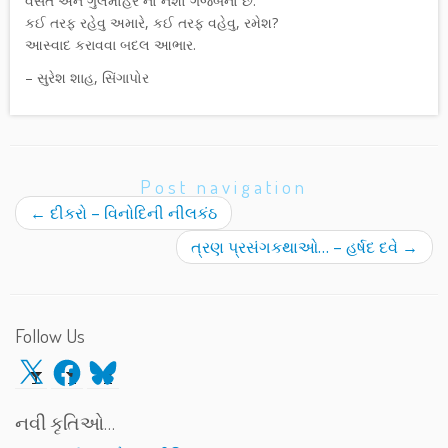
વસંત અને ગુલમોહર નો નશો ગજબનો છે.
કઈ તરફ રહેવુ અમારે, કઈ તરફ વહેવુ, રમેશ?
આસ્વાદ કરાવવા બદલ આભાર.
– સુરેશ શાહ, સિંગાપોર
Post navigation
←
દીકરો – વિનોદિની નીલકંઠ
ત્રણ પ્રસંગકથાઓ… – હર્ષદ દવે
→
Follow Us
X
Facebook
Bluesky
નવી કૃતિઓ…