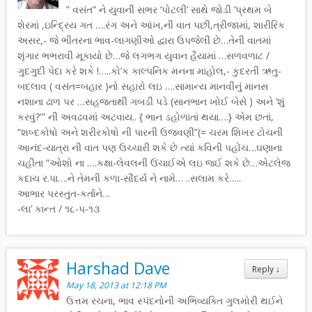
” વસંત” ને યુવાની સભર ‘પોટલી’ સાથે જોડી ‘પ્રથમ બે
શેરમાં ,ઇન્દ્રિય ગત ….રંગ અને આંખ,ની વાત પછી,ત્રીજામાં, શારીરિક
અસર,- જે ભીતરના ભાવ-લાગણીઓ દ્વારા ઉપજેલી છે…તેની વાતમાં
શૃંગાર ભભરાવી મૂકાયો છે…જે લગભગ યુવાન હૈયામાં …સળવળાટ /
ગુદગુદી પેદા કરે શકે !…..કો’ક કાલ્પનિક મનના માહોલ,- કુદરતી ઋતુ-
બદલાવ ( વસંત=બહાર )નો સહારો લઇ ….સામાન્ય માનવીનું માનસ
નશાના ઢાળ પર …સહજતાથી ગબડી પડે (સાનભાન ખોઈ બેસે ) અને ‘શું
કરવું?'” ની અવઢવમાં અટવાય.. { ભાન ડહોળાતાં થયા….} એમ છતાં,
“શબ્દકોષો અને શરીરકોષો ની પારની ઉજવણી”(= ચરમ શિખર ટોચની
આનંદ-યાત્રા ની વાત પણ ઉચ્ચારી શકે છે ત્યાં કવિની પહોંચ…ઘણાના
ચહીતા “ઓશો ના ….કક્ષા-લેવલની ઉંચાઈએ લઇ જઈ શકે છે…એટલેજ
કદાચ ર.પા….ને તેમની કળા-સૌંદર્ય ને નામે… ..સલામ કરે…..
આભાર પરસ્તુત-કર્તાને…
-લા’ કાન્ત / ૧૮-૫-૧૩
Harshad Dave
Reply
↓
May 18, 2013 at 12:18 PM
ઉત્તમ રચના, ભાવ સ્પંદનોની અભિવ્યક્તિ ગુલમોરી થઈને