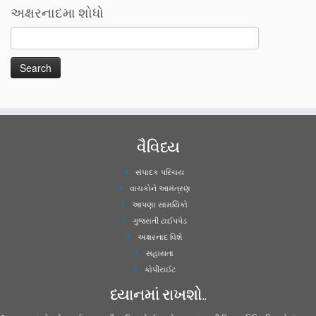
અક્ષરનાદમા શોધો
વૈવિધ્ય
સંપાદક પરિચય
વાચકોને આમંત્રણ
આપણા સામયિકો
ગુજરાતી ટાઈપપેડ
અક્ષરનાદ વિશે
સહાયતા
કોપીરાઈટ
ધ્યાનમાં રાખશો..