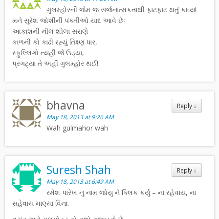
ગુલમ્હોરની જેમ જ સર્જનાત્મકતાથી ફાટફાટ થતું કાવ્ય!
મને સુરેશ જોશીની પંક્તીઓ યાદ આવે છેઃ
આકાશની નીલ શીલા સરાણે
કાળની કો કાઢી રહ્યું તિક્ષ્ણ ધાર,
સ્ફુલ્લિંગો ત્યહીં જે ઉડ્યા,
પ્રગટ્યા તે અહીં ગુલમ્હોર થઈ!
bhavna
Reply
↓
May 18, 2013 at 9:26 AM
Wah gulmahor wah
Suresh Shah
Reply
↓
May 18, 2013 at 6:49 AM
રમેશ પારેખ નુ નામ જોયુ ને ક્લિક કર્યું – ના રહેવાય, ના
સહેવાય માણ્યા વિના.