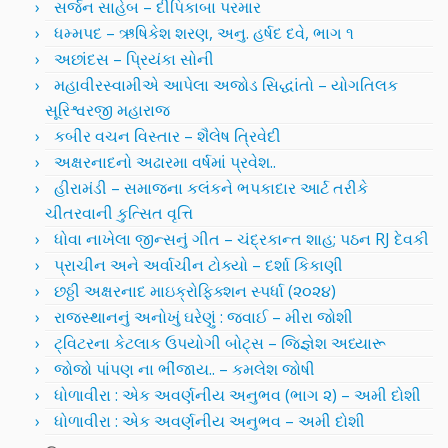
સર્જન સાહેબ – દીપિકાબા પરમાર
ધમ્મપદ – ઋષિકેશ શરણ, અનુ. હર્ષદ દવે, ભાગ ૧
અછાંદસ – પ્રિયંકા સોની
મહાવીરસ્વામીએ આપેલા અજોડ સિદ્ધાંતો – યોગતિલક
સૂરિશ્વરજી મહારાજ
કબીર વચન વિસ્તાર – શૈલેષ ત્રિવેદી
અક્ષરનાદનો અઢારમા વર્ષમાં પ્રવેશ..
હીરામંડી – સમાજના કલંકને ભપકાદાર આર્ટ તરીકે
ચીતરવાની કુત્સિત વૃત્તિ
ધોવા નાખેલા જીન્સનું ગીત – ચંદ્રકાન્ત શાહ; પઠન RJ દેવકી
પ્રાચીન અને અર્વાચીન ટોક્યો – દર્શા કિકાણી
છઠ્ઠી અક્ષરનાદ માઇક્રોફિક્શન સ્પર્ધા (૨૦૨૪)
રાજસ્થાનનું અનોખું ઘરેણું : જવાઈ – મીરા જોશી
ટ્વિટરના કેટલાક ઉપયોગી બોટ્સ – જિજ્ઞેશ અધ્યારૂ
જોજો પાંપણ ના ભીંજાય.. – કમલેશ જોષી
ધોળાવીરા : એક અવર્ણનીય અનુભવ (ભાગ ૨) – અમી દોશી
ધોળાવીરા : એક અવર્ણનીય અનુભવ – અમી દોશી