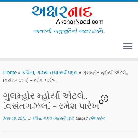
અંતરની અનુભૂતિનો અક્ષર ધ્વનિ..
Skip
to
Home
»
કવિતા, ગઝલ તથા સર્વ પદ્ય
»
ગુલમ્હોર મ્હોર્યા એટલે..
content
(વસંતગઝલ) – રમેશ પારેખ
ગુલમ્હોર મ્હોર્યા એટલે..
9
(વસંતગઝલ) – રમેશ પારેખ
May 18, 2013
in
કવિતા, ગઝલ તથા સર્વ પદ્ય
tagged
રમેશ પારેખ