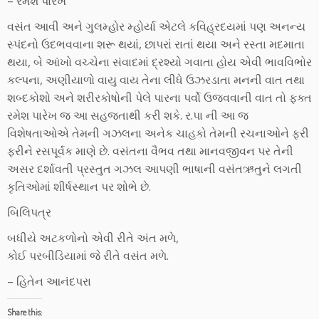
– રમેશ પારેખ
વસંત આવી અને ગુલમ્હોર મ્હોર્યા એટલે કવિહ્રદયમાં પણ અનન્ય
સ્પંદનો ઉદભવવાના શરૂ થયાં, છાપરાં રાતાં થયા અને રસ્તા મદમાતા
થયા, બે આંખો વચ્ચેના સંવાદમાં દ્રશ્યો ગવાતા હોય એવી ભાવવિભોર
કલ્પના, અણીયાળો વાયુ વાય તેના લીધે ઉઝરડાતા મનની વાત તથા
શબ્દકોશો અને શરીરકોષોની પેલે પારના પર્વો ઉજવવાની વાત તો ફક્ત
રમેશ પારેખ જ આ સહજતાથી કરી શકે. ર.પા ની આ જ
વિશેષતાઓએ તેમની ગઝલના અનેક ચાહકો તેમની રચનાઓને ફરી
ફરીને રસપૂર્વક માણે છે. વસંતના વૈભવ તથા માનવજીવન પર તેની
અસર દર્શાવતી પ્રસ્તુત ગઝલ આપણી ભાષાની વસંતઋતુને લગતી
કૃતિઓમાં શીર્ષસ્થાન પર શોભે છે.
બિલિપત્ર
બધીયે અટકળોનો એવી રીતે અંત મળે,
કોઈ પરબીડિયામાં જે રીતે વસંત મળે.
– હિતેન આનંદપરા
Share this: