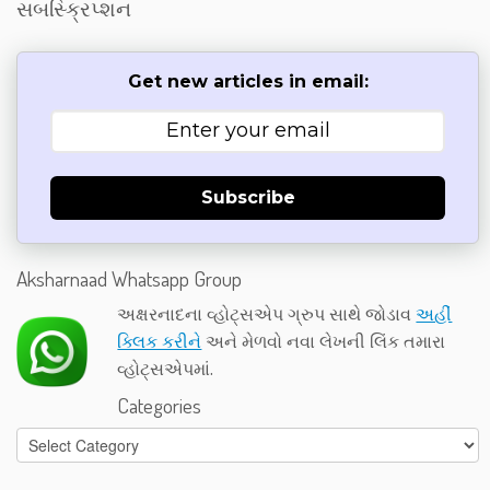
સબસ્ક્રિપ્શન
Get new articles in email:
Subscribe
Aksharnaad Whatsapp Group
અક્ષરનાદના વ્હોટ્સએપ ગ્રુપ સાથે જોડાવ
અહીં
ક્લિક કરીને
અને મેળવો નવા લેખની લિંક તમારા
વ્હોટ્સએપમાં.
Categories
Categories