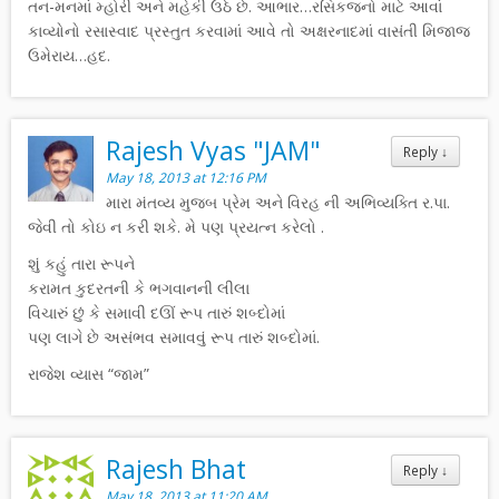
તન-મનમાં મ્હોરી અને મહેકી ઉઠે છે. આભાર…રસિકજનો માટે આવાં
કાવ્યોનો રસાસ્વાદ પ્રસ્તુત કરવામાં આવે તો અક્ષરનાદમાં વાસંતી મિજાજ
ઉમેરાય…હદ.
Rajesh Vyas "JAM"
Reply
↓
May 18, 2013 at 12:16 PM
મારા મંતવ્ય મુજબ પ્રેમ અને વિરહ ની અભિવ્યક્તિ ર.પા.
જેવી તો કોઇ ન કરી શકે. મે પણ પ્રયત્ન કરેલો .
શું કહું તારા રૂપને
કરામત કુદરતની કે ભગવાનની લીલા
વિચારું છું કે સમાવી દઊં રૂપ તારું શબ્દોમાં
પણ લાગે છે અસંભવ સમાવવું રૂપ તારું શબ્દોમાં.
રાજેશ વ્યાસ “જામ”
Rajesh Bhat
Reply
↓
May 18, 2013 at 11:20 AM