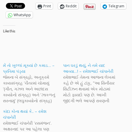
Print
Reddit
Telegram
WhatsApp
Like this:
મેં તો ખુલ્લાં મૂક્યાં છે કમાડ… –
પાન ઘરડું થયું, ને તમે યાદ
પ્રતિમા પંડ્યા
આવ્યા…! – રમેશભાઈ ચાંપાનેરી
જેમના બે સંગ્રહો, અનુક્રમે
રમેશભાઈ તેમના આજના લેખમાં
કાવ્યસંગ્રહ 'ચૈતરમાં ચોમાસું
કહે છે એ હું ટાંકુ, "આ સિનીયર
'(ગીત, ગઝલ અને અછાંદસ
સિટીઝન થવામાં એક મોટામાં
કાવ્યોનો સંગ્રહ) અને 'ઝાકળનું
મોટો ફાયદો પણ છે. આખી
સરનામું' (લઘુકાવ્યોનો સંગ્રહ)
જીંદગી ભલે આપણે રાવણની
પ્રસિદ્ધ થયા છે તેવા કવયિત્રી
વિચારધારામાં કાઢી હોય, પણ
કાંદા કોના થયાં કે.. – રમેશ
પ્રતિમાબેન પંડ્યા એક
સિનીયર સિટીઝન થયાં પછી, એ
ચંપાનેરી
ઋજુહ્રદય રચનાકાર છે. પ્રસ્તુત
બિલકુલ મહાત્મા ગાંધીની નજીક
રમેશભાઈ ચંપાનેરી 'રસમંજન'.
રચના 'ખુલ્લાં મૂક્યાં છે કમાડ...'
આવી જાય. કઈ રીતે બોલ બકા.
અક્ષરનાદ પર આ પહેલા પણ
આતુરતા, વ્હાલભીની લાગણી,
કારણ, પહેલી ઓક્ટોબર એટલે "