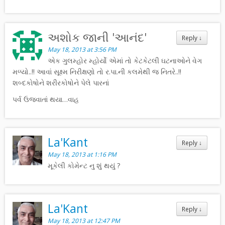
અશોક જાની 'આનંદ'
Reply
↓
May 18, 2013 at 3:56 PM
એક ગુલમ્હોર મ્હોર્યો એમાં તો કેટકેટલી ઘટનાઓને વેગ
મળ્યો..!! આવાં સૂક્ષ્મ નિરીક્ષણો તો ર.પા.ની કલમેથી જ નિતરે..!!
શબ્દકોષોને શરીરકોષોને પેલે પારનાં
પર્વ ઉજવાતાં થયા…વાહ
La'Kant
Reply
↓
May 18, 2013 at 1:16 PM
મૂકેલી કોમેન્ટ નુ શું થયું ?
La'Kant
Reply
↓
May 18, 2013 at 12:47 PM