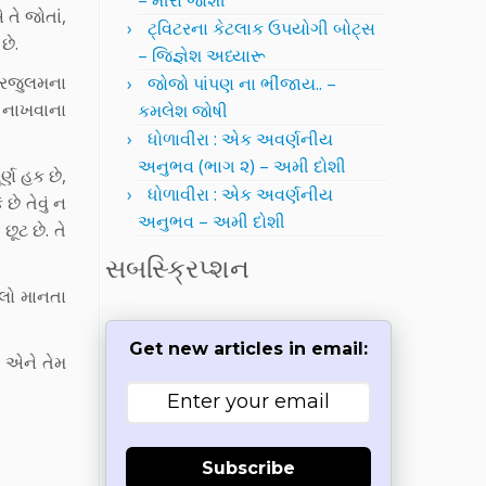
– મીરા જોશી
તે જોતાં,
ટ્વિટરના કેટલાક ઉપયોગી બોટ્સ
છે.
– જિજ્ઞેશ અધ્યારૂ
ોરજુલમના
જોજો પાંપણ ના ભીંજાય.. –
ી નાખવાના
કમલેશ જોષી
ધોળાવીરા : એક અવર્ણનીય
અનુભવ (ભાગ ૨) – અમી દોશી
ર્ણ હક છે,
ધોળાવીરા : એક અવર્ણનીય
ે તેવું ન
અનુભવ – અમી દોશી
ૂટ છે. તે
સબસ્ક્રિપ્શન
ીલો માનતા
Get new articles in email:
ે એને તેમ
Subscribe