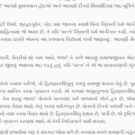
શું? આપણે મુસલમાન હોઇએ અને આપણો દીકરો શિવમંદિરમાં જઇ મૂર્તિને 
ે, શ્રદ્ધાપૂર્વક, કોઇ પણ જાતના સ્વાર્થ વિના ખ્રિસ્તી ધર્મ અંગી
સાહિત્યમાં જે અમર છે, તે કવિ ‘કાન્તે’ ખ્રિસ્તી ધર્મ અંગીકાર કર્યો, ત
ંતરાય ઠાકોરે એમના આ પગલાના વિરોધમાં લખી જણાવ્યું : આપણી મૈત
રિસ્તી, મૈત્રીમાં શો બાધ આવે, ભલા? તે કાળે આપણું સમાજજીવન એટલ
ભેર જીવવું અશક્ય થઇ પડતું હતું. કવિ ‘કાન્ત’ ને એ જ વાતાવરણની ગ
ંધનોનો ખ્યાલ કરીએ, તો હિરણ્યકશિપુનું પગલું સમજી શકાય તેવું છે. પુ
વોપરિતા સાબિત કરવા પ્રયત્ન કરતો. એ કાળમાં અસુરકુળના હિરણ્યકશિપ
ાથી કેમ સહ્યું જાય? પોતાનો મનપસંદ ધર્મ પાળવાનો એને હક છે, એ
નાખવા તૈયાર થયો. તેનું કારણ ધર્મઝનૂન છે. પોતાનો દીકરો પરધર્મી બને
નાશ કરવા તૈયાર થયો છે. હિરણ્યકશિપુ રાક્ષસ છે, પાપી છે, એ દૃષ્ટ
નો પ્રયત્ન કરવામાં આવે, તો તેની નિર્દયતાને પામી શકાય.
ર્શ રાજવીમાં પણ તે સંસ્કાર જોવા મળે છે. વનવાસ વખતે રાવણની બહેન