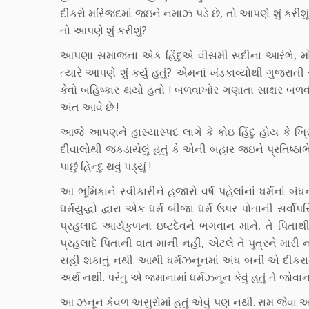
દીકરો મસ્જિદમાં જઇને નમાઝ પડે છે, તો આપણે શું કરી
તો આપણે શું કરીશું?
આપણા સમાજના એક હિંદુએ વીસમી સદીના આરંભે, મોટી ઉંમર
ત્યારે આપણે શું કર્યું હતું? એમનાં ખંડકાવ્યોથી ગુજરાતી 
કેવો બહિષ્કાર થયો હતો ! બળવાખોર ગણાતા સાક્ષર બળવ
અંત આવે છે !
આજે આપણને હાસ્યાસ્પદ લાગે કે કોઇ હિંદુ હોય કે ખ્
દીવાલોથી જકડાયેલું હતું કે એની બહાર જઇને પ્રતિષ્ઠા
પાછું હિન્દુ થવું પડ્યું !
આ ભૂમિકાને સ્વીકારીને હજારો વર્ષ પહેલાંનાં ધર્મનાં બ
ધર્મયુદ્ધો દ્વારા એક ધર્મ બીજા ધર્મ ઉપર પોતાની સર્
પ્રહલાદ આર્યકુળના ઇષ્ટદેવને ભગવાન માને, તે પિત
પ્રહલાદે પિતાની વાત માની નહીં, એટલે તે પુત્રને મારી 
સહી શકાતું નથી. આથી ધર્મઝનૂનમાં અંધ બની એ દીકરાનો 
અર્થ નથી. પરંતુ એ જમાનામાં ધર્મઝનૂન કેવું હતું તે જોવા
આ ઝનૂન કેવળ અસુરોમાં હતું એવું પણ નથી. રામ જેવા આદ