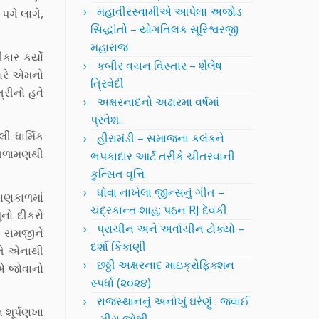
મહાવીરસ્વામીએ આપેલા અજોડ
પગે લાગે,
સિદ્ધાંતો – યોગતિલક સૂરિશ્વરજી
મહારાજ
કાર કર્યો
કબીર વચન વિસ્તાર – શૈલેષ
્યારે એમનો
ત્રિવેદી
્રીનો હવે
અક્ષરનાદનો અઢારમા વર્ષમાં
પ્રવેશ..
ી ધાર્મિક
હીરામંડી – સમાજના કલંકને
ૂંગળામણથી
ભપકાદાર આર્ટ તરીકે ચીતરવાની
કુત્સિત વૃત્તિ
ધોવા નાખેલા જીન્સનું ગીત –
રાણકાળમાં
ચંદ્રકાન્ત શાહ; પઠન RJ દેવકી
ુનો દીકરો
પ્રાચીન અને અર્વાચીન ટોક્યો –
મ સમજીને
દર્શા કિકાણી
 તે એનાથી
છઠ્ઠી અક્ષરનાદ માઇક્રોફિક્શન
િએ જોવાનો
સ્પર્ધા (૨૦૨૪)
રાજસ્થાનનું અનોખું ઘરેણું : જવાઈ
 શૂર્પણખા