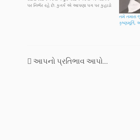
પર નિર્ભર રહે છે. કુતર્ક એ આપણા પગ પર કુહાડો
મારવા સમાન છે. વ્યવહારમાં પણ એવું જ…
તમે તમારા જ
કૃષ્ણમૂર્તિ, 
આપનો પ્રતિભાવ આપો....