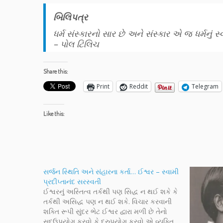
બિલિપત્ર
ધર્મ સંસ્કારનો સાર છે અને સંસ્કાર એ જ ધર્મનું સ્
– પોલ ટિલિચ
Share this:
Print
Reddit
Telegram
Like this:
સર્જન સ્થિતિ અને સંહારના કર્તા… ઈશ્વર – સ્વામી
પ્રદીપ્તાનંદ સરસ્વતી
ઈશ્વરનું અસ્તિત્વ તર્કથી પણ સિદ્ધ ન થઈ શકે કે
તર્કથી અસિદ્ધ પણ ન થઈ શકે. વિચાર કરવાની
શક્તિ રૂપી સુંદર ભેટ ઈશ્વર દ્વારા મળી છે તેનો
સદઉપયોગ કરવો કે દુરુપયોગ કરવો એ વ્યક્તિ