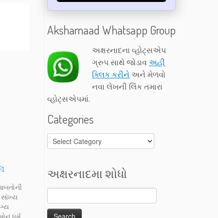
Aksharnaad Whatsapp Group
અક્ષરનાદના વ્હોટ્સએપ
ગ્રુપ સાથે જોડાવ
અહીં
ક્લિક કરીને
અને મેળવો
નવા લેખની લિંક તમારા
વ્હોટ્સએપમાં.
Categories
Categories
લુ
અક્ષરનાદમા શોધો
,
 બાબતોની
સાંખ્ય
ોગ્ય
નું ધર્મ