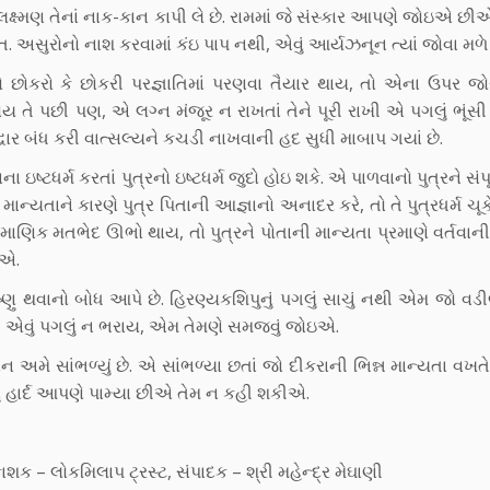
લક્ષ્મણ તેનાં નાક-કાન કાપી લે છે. રામમાં જે સંસ્કાર આપણે જોઇએ છીએ 
. અસુરોનો નાશ કરવામાં કંઇ પાપ નથી, એવું આર્યઝનૂન ત્યાં જોવા મળે 
 છોકરો કે છોકરી પરજ્ઞાતિમાં પરણવા તૈયાર થાય, તો એના ઉપર જ
 તે પછી પણ, એ લગ્ન મંજૂર ન રાખતાં તેને પૂરી રાખી એ પગલું ભૂંસ
દ્વાર બંધ કરી વાત્સલ્યને કચડી નાખવાની હદ સુધી માબાપ ગયાં છે.
ષ્ટધર્મ કરતાં પુત્રનો ઇષ્ટધર્મ જુદો હોઇ શકે. એ પાળવાનો પુત્રને સંપૂ
યતાને કારણે પુત્ર પિતાની આજ્ઞાનો અનાદર કરે, તો તે પુત્રધર્મ ચૂકે છ
માણિક મતભેદ ઊભો થાય, તો પુત્રને પોતાની માન્યતા પ્રમાણે વર્તવાની છ
ઇએ.
્ણુ થવાનો બોધ આપે છે. હિરણ્યકશિપુનું પગલું સાચું નથી એમ જો વડ
ી એવું પગલું ન ભરાય, એમ તેમણે સમજવું જોઇએ.
ે સાંભળ્યું છે. એ સાંભળ્યા છતાં જો દીકરાની ભિન્ન માન્યતા વખત
ું હાર્દ આપણે પામ્યા છીએ તેમ ન કહી શકીએ.
ાશક – લોકમિલાપ ટ્રસ્ટ, સંપાદક – શ્રી મહેન્દ્ર મેઘાણી