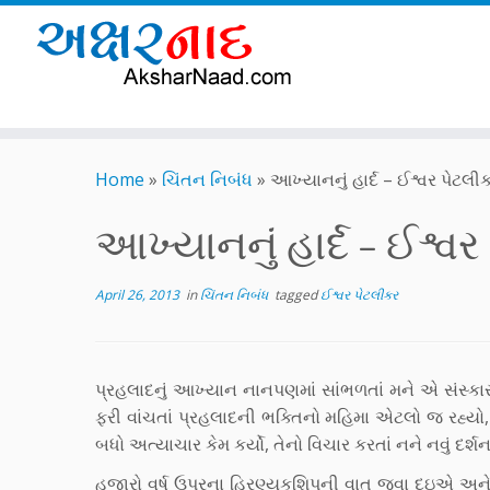
Skip
to
Home
»
ચિંતન નિબંધ
»
આખ્યાનનું હાર્દ – ઈશ્વર પેટલી
content
આખ્યાનનું હાર્દ – ઈશ્વ
April 26, 2013
in
ચિંતન નિબંધ
tagged
ઈશ્વર પેટલીકર
પ્રહલાદનું આખ્યાન નાનપણમાં સાંભળતાં મને એ સંસ્કા
ફરી વાંચતાં પ્રહલાદની ભક્તિનો મહિમા એટલો જ રહ્યો, 
બધો અત્યાચાર કેમ કર્યો, તેનો વિચાર કરતાં નને નવું દર્શન
હજારો વર્ષ ઉપરના હિરણ્યકશિપુની વાત જવા દઇએ 