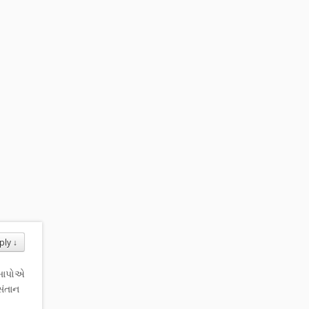
ply
↓
ાબાપોએ
સંતાન