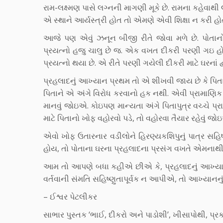
રામ-લક્ષ્મણ પાસે લગ્નની માગણી મૂકે છે. રામના કહેવાથી 
એ સ્થાને આર્યસ્ત્રી હોત તો એમણે એવી શિક્ષા ન કરી હોત
આજે પણ એવું ઝનૂન બીજી રીતે જોવા મળે છે. પોતાનો
પ્રયત્નો હજુ ચાલુ છે જ. એક વખત દીકરી પરણી ગઇ હોય
પ્રયત્નો થયા છે. એ રીતે પરણી ગયેલી દીકરી માટે ઘરનાં 
પ્રહલાદનું આખ્યાન પ્રથમ તો એ શીખવી જાય છે કે પિતાના ઇ
પિતાને એ અંગે વિરોધ કરવાનો હક નથી. એવી પ્રામાણિક માન્
માનવું જોઇએ. કોઇપણ માન્યતા અંગે પિતાપુત્ર વચ્ચે પ્રા
માટે પિતાનો ખોફ વહોરવો પડે, તો વહોરવા તૈયાર રહેવું જો
એવો ખોફ ઉતારનાર વડીલોને હિરણ્યકશિપુનું પાત્ર સહિષ
હોય, તો પોતાના ઘરના પ્રહલાદના પ્રસંગ વખતે એમનાથ
આમ તો આપણે બધા કહીએ છીએ કે, પ્રહલાદનું આખ્યાન અમ
વર્તવાની સંમતિ સહિષ્ણુતાપૂર્વક ન આપીએ, તો આખ્યાનન
– ઈશ્વર પેટલીકર
સાભાર પુસ્તક ‘ભાઈ, દીકરો અને પાડોશી’, ખીસાપોથી, પ્રક