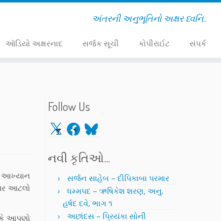
અંતરની અનુભૂતિનો અક્ષર ધ્વનિ..
ઑડિયો અક્ષરનાદ
સર્જક સૂચી
કોપીરાઈટ
સંપર્ક
Follow Us
X
Facebook
Bluesky
નવી કૃતિઓ…
 એ આખ્યાન
સર્જન સાહેબ – દીપિકાબા પરમાર
 ઉપર આટલો
ધમ્મપદ – ઋષિકેશ શરણ, અનુ.
હર્ષદ દવે, ભાગ ૧
અછાંદસ – પ્રિયંકા સોની
 કે આપણો