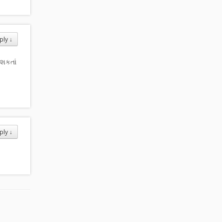
ply
↓
શકતાં
ply
↓