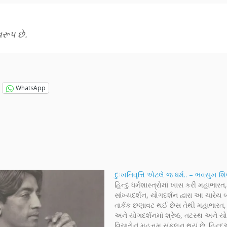
વરૂપ છે.
WhatsApp
દુઃખનિવૃત્તિ એટલે જ ધર્મ.. – ભવસુખ શિ
હિન્દુ ધર્મશાસ્ત્રોમાં ખાસ કરી મહાભારત
સાંખ્યદર્શન, યોગદર્શન દ્વારા આ ચારેય
તાર્કક છણાવટ થઈ છેસ તેથી મહાભારત, 
અને યોગદર્શનમાં શ્રેષ્ઠ, તટસ્થ અને ય
વિચારોનું મહત્તમ સંકલન થયું છે. હિન્દુઓ