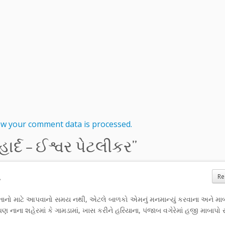
w your comment data is processed.
ાર્દ – ઈશ્વર પેટલીકર
”
.
Re
ંતાનો માટે આપવાનો સમય નથી, એટલે બાળકો એમનું મનમાન્યું કરવાના અને મ
, પણ નાના શહેરમાં કે ગામડામાં, ખાસ કરીને હરિયાના, પંજાબ વગેરેમાં હજી માબાપો 