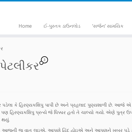
Home
ઈ-પુસ્તક ડાઉનલોડ
‘સર્જન’ સામયિક
કર
3
ર પેટલીકર
ર પડેલા કે હિરણ્યકશિપુ પાપી છે અને પ્રહલાદ પુણ્યશાળી છે. આજે
પણ હિરણ્યકશિપુ પ્રત્યે જે ધિક્કાર હતો તે ચાલ્યો ગયો. એણે પુત્ર
 થયું.
અને આજની જ વાત લઇએ, આપણે હિંદુ હોઇએ અને આપણને ખબર પડે