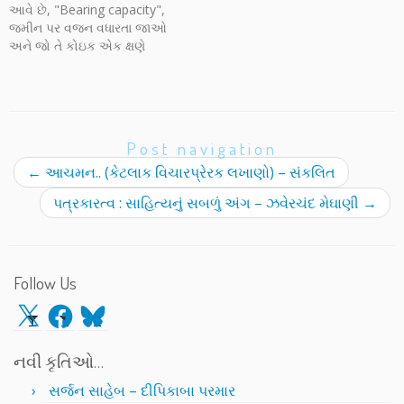
આવે છે, "Bearing capacity",
જમીન પર વજન વધારતા જાઓ
અને જો તે કોઇક એક ક્ષણે
જમીનમાં ઉતરવાનું શરૂ કરી દે તો
એ વજનને કહેવાય એ જમીનની
ધારણ ક્ષમતા. પહેલા કોઇ ચોક્કસ
જમીનનો તેની ધારણ ક્ષમતા
ચકાસવા માટે પ્રયોગ કરવામાં
Post navigation
આવે અને જો તે સફળ થાય…
←
આચમન.. (કેટલાક વિચારપ્રેરક લખાણો) – સંકલિત
પત્રકારત્વ : સાહિત્યનું સબળું અંગ – ઝવેરચંદ મેઘાણી
→
Follow Us
X
Facebook
Bluesky
નવી કૃતિઓ…
સર્જન સાહેબ – દીપિકાબા પરમાર