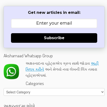
Get new articles in email:
Subscribe
Aksharnaad Whatsapp Group
અક્ષરનાદના વ્હોટ્સએપ ગ્રુપ સાથે જોડાવ
અહીં
ક્લિક કરીને
અને મેળવો નવા લેખની લિંક તમારા
વ્હોટ્સએપમાં.
Categories
Categories
અક્ષરનાદમા શોધો