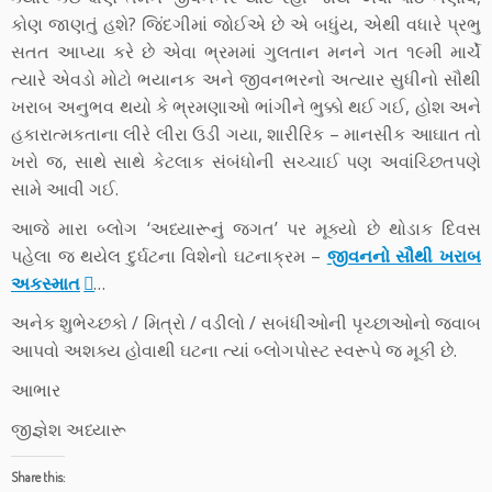
કોણ જાણતું હશે? જિંદગીમાં જોઈએ છે એ બધુંય, એથી વધારે પ્રભુ
સતત આપ્યા કરે છે એવા ભ્રમમાં ગુલતાન મનને ગત ૧૯મી માર્ચે
ત્યારે એવડો મોટો ભયાનક અને જીવનભરનો અત્યાર સુધીનો સૌથી
ખરાબ અનુભવ થયો કે ભ્રમણાઓ ભાંગીને ભુક્કો થઈ ગઈ, હોશ અને
હકારાત્મકતાના લીરે લીરા ઉડી ગયા, શારીરિક – માનસીક આઘાત તો
ખરો જ, સાથે સાથે કેટલાક સંબંધોની સચ્ચાઈ પણ અવાંચ્છિતપણે
સામે આવી ગઈ.
આજે મારા બ્લોગ ‘અધ્યારૂનું જગત’ પર મૂક્યો છે થોડાક દિવસ
પહેલા જ થયેલ દુર્ઘટના વિશેનો ઘટનાક્રમ –
જીવનનો સૌથી ખરાબ
અકસ્માત
…
અનેક શુભેચ્છકો / મિત્રો / વડીલો / સબંધીઓની પૃચ્છાઓનો જવાબ
આપવો અશક્ય હોવાથી ઘટના ત્યાં બ્લોગપોસ્ટ સ્વરૂપે જ મૂકી છે.
આભાર
જીજ્ઞેશ અધ્યારૂ
Share this: