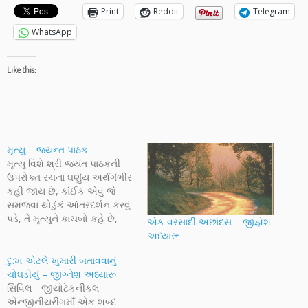
Print
Reddit
Telegram
WhatsApp
Like this:
મૃત્યુ – જયન્ત પાઠક
મૃત્યુ વિશે શ્રી જયંત પાઠકની
ઉપરોક્ત રચના ઘણુંય અર્થગંભીર
કહી જાય છે, કાંઈક એવું જે
સમજવા થોડુંકં આંતરદર્શન કરવું
પડે, તે મૃત્યુને કાચબો કહે છે,
એક વરસાદી અછાંદસ – જીજ્ઞેશ
મધમાખી કહે છે, ઈંડુ કહે છે અને
અધ્યારૂ
એ બધાંયના સ્પષ્ટીકરણ પણ
તેમની આગવી છટામાં આપે છે.
દુ:ખ એટલે ખુમારી બતાવવાનું
જીવનની ઘણી તારીખો, ક્ષણો
ચોઘડીયું – જીગ્નેશ અધ્યારૂ
આખાય જીવનની દિશા બદલી
સિવિલ - જીયોટેકનીકલ
દેતી…
એંન્જીનીયરીંગમાઁ એક શબ્દ