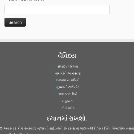
વૈવિધ્ય
સંપાદક પરિચય
વાચકોને આમંત્રણ
આપણા સામયિકો
ગુજરાતી ટાઈપપેડ
અક્ષરનાદ વિશે
સહાયતા
કોપીરાઈટ
ધ્યાનમાં રાખશો..
© અક્ષરનાદ.કોમ વેબસાઈટ ગુજરાતી સાહિત્યને ઈન્ટરનેટના માધ્યમથી વિશ્વના વિવિધ વિભાગોમાં વસતા