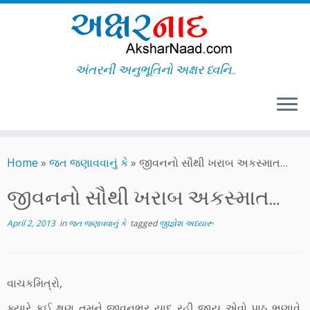
અંતરની અનુભૂતિનો અક્ષર ધ્વનિ..
Skip
to
Home
»
જત જણાવવાનું કે
»
જીવનનો સૌથી ખરાબ અકસ્માત…
content
જીવનનો સૌથી ખરાબ અકસ્માત…
April 2, 2013
in
જત જણાવવાનું કે
tagged
જીજ્ઞેશ અધ્યારૂ
વાચકમિત્રો,
ક્યારે કઈ ક્ષણ તમને જીવનભર યાદ રહી જાય એવો પાઠ ભણાવે,