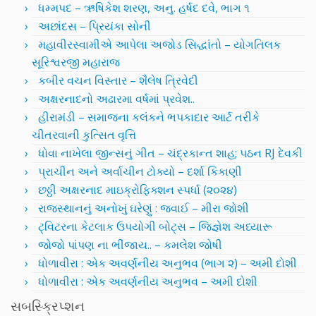
ધમ્મપદ – ઋષિકેશ શરણ, અનુ. હર્ષદ દવે, ભાગ ૧
અછાંદસ – પ્રિયંકા સોની
મહાવીરસ્વામીએ આપેલા અજોડ સિદ્ધાંતો – યોગતિલક
સૂરિશ્વરજી મહારાજ
કબીર વચન વિસ્તાર – શૈલેષ ત્રિવેદી
અક્ષરનાદનો અઢારમા વર્ષમાં પ્રવેશ..
હીરામંડી – સમાજના કલંકને ભપકાદાર આર્ટ તરીકે
ચીતરવાની કુત્સિત વૃત્તિ
ધોવા નાખેલા જીન્સનું ગીત – ચંદ્રકાન્ત શાહ; પઠન RJ દેવકી
પ્રાચીન અને અર્વાચીન ટોક્યો – દર્શા કિકાણી
છઠ્ઠી અક્ષરનાદ માઇક્રોફિક્શન સ્પર્ધા (૨૦૨૪)
રાજસ્થાનનું અનોખું ઘરેણું : જવાઈ – મીરા જોશી
ટ્વિટરના કેટલાક ઉપયોગી બોટ્સ – જિજ્ઞેશ અધ્યારૂ
જોજો પાંપણ ના ભીંજાય.. – કમલેશ જોષી
ધોળાવીરા : એક અવર્ણનીય અનુભવ (ભાગ ૨) – અમી દોશી
ધોળાવીરા : એક અવર્ણનીય અનુભવ – અમી દોશી
સબસ્ક્રિપ્શન