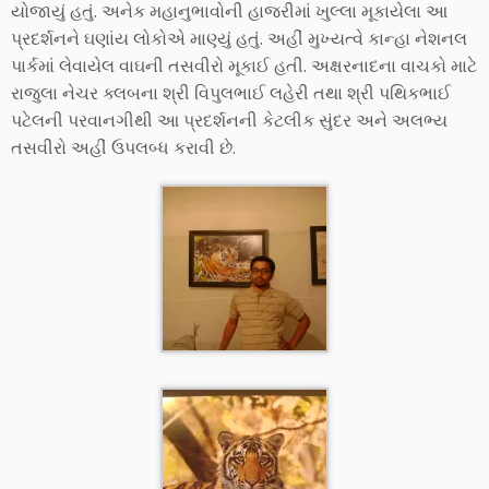
યોજાયું હતું. અનેક મહાનુભાવોની હાજરીમાં ખુલ્લા મૂકાયેલા આ
પ્રદર્શનને ઘણાંય લોકોએ માણ્યું હતું. અહીં મુખ્યત્વે કાન્હા નેશનલ
પાર્કમાં લેવાયેલ વાઘની તસવીરો મૂકાઈ હતી. અક્ષરનાદના વાચકો માટે
રાજુલા નેચર ક્લબના શ્રી વિપુલભાઈ લહેરી તથા શ્રી પથિકભાઈ
પટેલની પરવાનગીથી આ પ્રદર્શનની કેટલીક સુંદર અને અલભ્ય
તસવીરો અહીં ઉપલબ્ધ કરાવી છે.