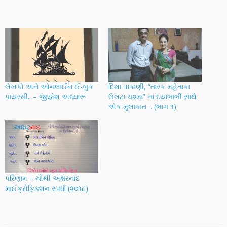
લેખકો અને ઓનલાઈન ઈ-બુક
દિશા વાકાણી, “તારક મહેતાકા
પાયરસી.. – જીજ્ઞેશ અધ્યારૂ
ઉલટા ચશ્મા” ના દયાભાભી સાથે
એક મુલાકાત… (ભાગ ૧)
પરિણામ – ચોથી અક્ષરનાદ
માઈક્રોફિક્શન સ્પર્ધા (૨૦૧૮)‌‌‌‌‌‌‌‌‌‌‌‌‌‌‌‌‌‌‌‌‌‌‌‌‌‌‌