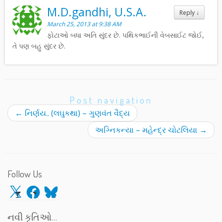
M.D.gandhi, U.S.A.
Reply
↓
March 25, 2013 at 9:38 AM
ફોટાઓ બધા અતિ સુંદર છે. પથિકભાઈની વેબસાઈટ જોઈ,
તે પણ બહુ સુંદર છે.
Post navigation
←
નિર્ણય.. (લઘુકથા) – ગુણવંત વૈદ્ય
અગ્નિકન્યા – મહેન્દ્ર ચોટલિયા
→
Follow Us
X
Facebook
Bluesky
નવી કૃતિઓ…