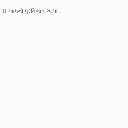
આપનો પ્રતિભાવ આપો....