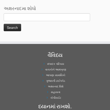
અક્ષરનાદમા શોધો
વૈવિધ્ય
સંપાદક પરિચય
વાચકોને આમંત્રણ
આપણા સામયિકો
ગુજરાતી ટાઈપપેડ
અક્ષરનાદ વિશે
સહાયતા
કોપીરાઈટ
ધ્યાનમાં રાખશો..