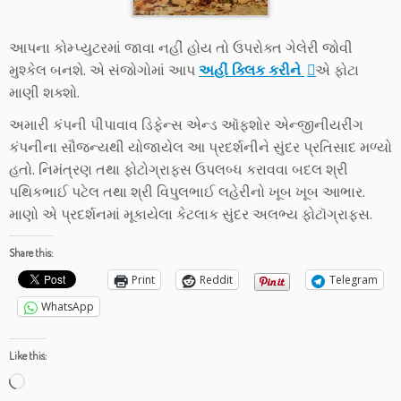
આપના કોમ્પ્યુટરમાં જાવા નહીં હોય તો ઉપરોક્ત ગેલેરી જોવી
મુશ્કેલ બનશે. એ સંજોગોમાં આપ
અહીં ક્લિક કરીને
એ ફોટા
માણી શક્શો.
અમારી કંપની પીપાવાવ ડિફેન્સ એન્ડ ઑફશોર એન્જીનીયરીંગ
કંપનીના સૌજન્યથી યોજાયેલ આ પ્રદર્શનીને સુંદર પ્રતિસાદ મળ્યો
હતો. નિમંત્રણ તથા ફોટોગ્રાફ્સ ઉપલબ્ધ કરાવવા બદલ શ્રી
પથિકભાઈ પટેલ તથા શ્રી વિપુલભાઈ લહેરીનો ખૂબ ખૂબ આભાર.
માણો એ પ્રદર્શનમાં મૂકાયેલા કેટલાક સુંદર અલભ્ય ફોટૉગ્રાફ્સ.
Share this:
Print
Reddit
Telegram
WhatsApp
Like this:
Loading…