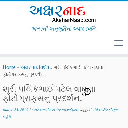
અંતરની અનુભૂતિનો અક્ષર ધ્વનિ..
Skip
to
Home
»
અક્ષરનાદ વિશેષ
»
શ્રી પથિકભાઈ પટેલ વાઘના
content
ફોટોગ્રાફ્સનું પ્રદર્શન..
શ્રી પથિકભાઈ પટેલ વાઘના
8
ફોટોગ્રાફ્સનું પ્રદર્શન..
March 25, 2013
in
અક્ષરનાદ વિશેષ
/
અન્ય સાહિત્ય
tagged
પથિક પટેલ
/
વિપુલ
લહેરી