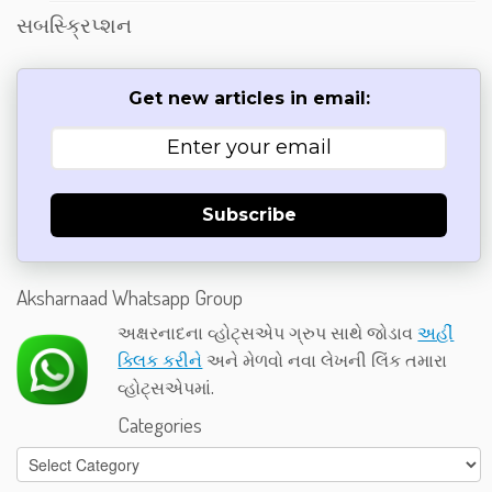
સબસ્ક્રિપ્શન
Get new articles in email:
Subscribe
Aksharnaad Whatsapp Group
અક્ષરનાદના વ્હોટ્સએપ ગ્રુપ સાથે જોડાવ
અહીં
ક્લિક કરીને
અને મેળવો નવા લેખની લિંક તમારા
વ્હોટ્સએપમાં.
Categories
Categories