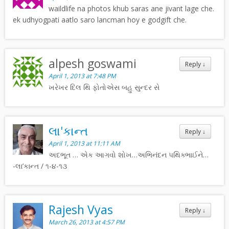
waildlife na photos khub saras ane jivant lage che.
ek udhyogpati aatlo saro lancman hoy e godgift che.
alpesh goswami
Reply
↓
April 1, 2013 at 7:48 PM
ખરેખર દિલ થિ ફોતોએસ બહુ સુન્દર સે
લા'કાન્ત
Reply
↓
April 1, 2013 at 11:11 AM
અદભૂત … એક આગવો શોખ…અભિનંદન પથિક્ભાઈને…
-લા’કાન્ત / ૧-૪-૧૩
Rajesh Vyas
Reply
↓
March 26, 2013 at 4:57 PM