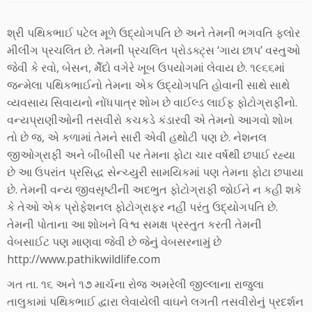
શ્રી પથિકભાઈ પટેલ મૂળે ઉદ્યોગપતિ છે અને તેમની ભગવતિ ફ્લોર
મીલીંગ પ્રચલિત છે. તેમની પ્રચલિત પ્રોડક્ટ્સ ‘ગાય છાપ’ વસ્તુઓ
જેવી કે રવો, બેસન, મેઁદો વગેરે ખૂબ ઉપયોગમાં લેવાય છે. ૧૯૬૬માં
જન્મેલા પથિકભાઈનો તેમના એક ઉદ્યોગપતિ હોવાની સાથે સાથે
વ્યવસાય સિવાયનો નોંધપાત્ર શોખ છે વાઈલ્ડ લાઈફ ફોટોગ્રાફીનો.
વન્યપ્રાણીઓની તસવીરો કચકડે કંડારવી એ તેમનો આગવો શોખ
તો છે જ, એ કળામાં તેમને સારી એવી હથોટી પણ છે. નેશનલ
જીઓગ્રાફી અને બીબીસી પર તેમના ફોટા ચાર વર્ષથી છપાઈ રહ્યા
છે આ ઉપરાંત પ્રસિદ્ધ સેન્ચ્યુરી સામયિકમાં પણ તેમના ફોટા છપાયા
છે. તેમની વન્ય જીવસૃષ્ટીની અદભુત ફોટોગ્રાફી જોઈને ન કહી શકે
કે તેઓ એક પ્રોફેશનલ ફોટોગ્રાફર નહીં પરંતુ ઉદ્યોગપતિ છે.
તેમની પોતાના આ શોખને વિશ્વ સમક્ષ પ્રસ્તુત કરતી તેમની
વેબસાઈટ પણ માણવા જેવી છે જેનું વેબસરનામું છે
http://www.pathikwildlife.com
ગત તા. ૧૬ અને ૧૭ માર્ચના રોજ અમરેલી જીલ્લાના રાજુલા
તાલુકામાં પથિકભાઈ દ્વારા લેવાયેલી વાઘને લગતી તસવીરોનું પ્રદર્શન