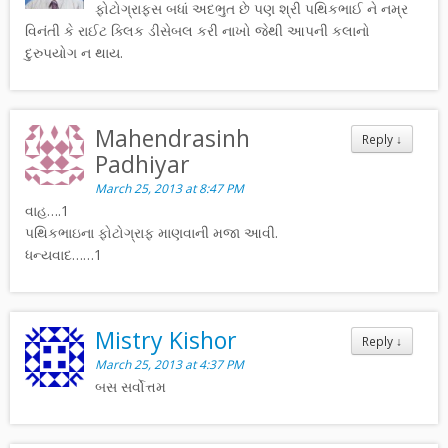
ફોટોગ્રાફ્સ બધાં અદભુત છે પણ શ્રી પથિકભાઈ ને નમ્ર
વિનંતી કે રાઈટ ક્લિક ડીસેબલ કરી નાખો જેથી આપની કલાનો
દુરુપયોગ ન થાય.
Mahendrasinh
Reply
↓
Padhiyar
March 25, 2013 at 8:47 PM
વાહ….1
પથિકભાઇના ફોટોગ્રાફ માણવાની મજા આવી.
ધન્યવાદ……1
Mistry Kishor
Reply
↓
March 25, 2013 at 4:37 PM
બસ સર્વોત્તમ