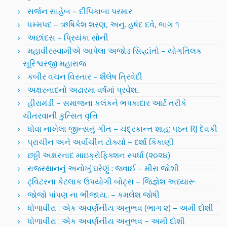
સર્જન સાહેબ – દીપિકાબા પરમાર
ધમ્મપદ – ઋષિકેશ શરણ, અનુ. હર્ષદ દવે, ભાગ ૧
અછાંદસ – પ્રિયંકા સોની
મહાવીરસ્વામીએ આપેલા અજોડ સિદ્ધાંતો – યોગતિલક
સૂરિશ્વરજી મહારાજ
કબીર વચન વિસ્તાર – શૈલેષ ત્રિવેદી
અક્ષરનાદનો અઢારમા વર્ષમાં પ્રવેશ..
હીરામંડી – સમાજના કલંકને ભપકાદાર આર્ટ તરીકે
ચીતરવાની કુત્સિત વૃત્તિ
ધોવા નાખેલા જીન્સનું ગીત – ચંદ્રકાન્ત શાહ; પઠન RJ દેવકી
પ્રાચીન અને અર્વાચીન ટોક્યો – દર્શા કિકાણી
છઠ્ઠી અક્ષરનાદ માઇક્રોફિક્શન સ્પર્ધા (૨૦૨૪)
રાજસ્થાનનું અનોખું ઘરેણું : જવાઈ – મીરા જોશી
ટ્વિટરના કેટલાક ઉપયોગી બોટ્સ – જિજ્ઞેશ અધ્યારૂ
જોજો પાંપણ ના ભીંજાય.. – કમલેશ જોષી
ધોળાવીરા : એક અવર્ણનીય અનુભવ (ભાગ ૨) – અમી દોશી
ધોળાવીરા : એક અવર્ણનીય અનુભવ – અમી દોશી