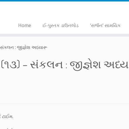
Home
ઈ-પુસ્તક ડાઉનલોડ
‘સર્જન’ સામયિક
ંકલન : જીજ્ઞેશ અધ્યારૂ
૧૩) – સંકલન : જીજ્ઞેશ અધ્ય
ટ ટાઈમ.