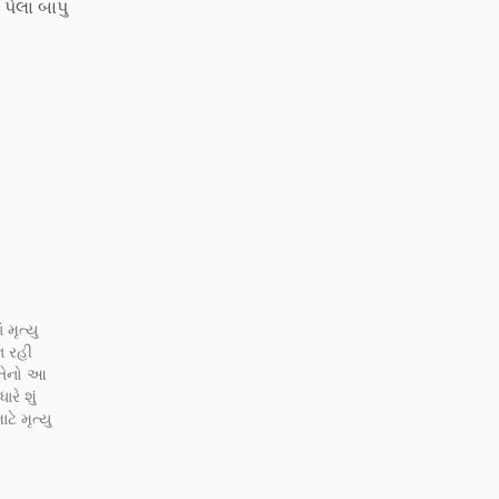
પેલા બાપુ
 મૃત્યુ
 ન રહી
 તેનો આ
રે શું
ટે મૃત્યુ