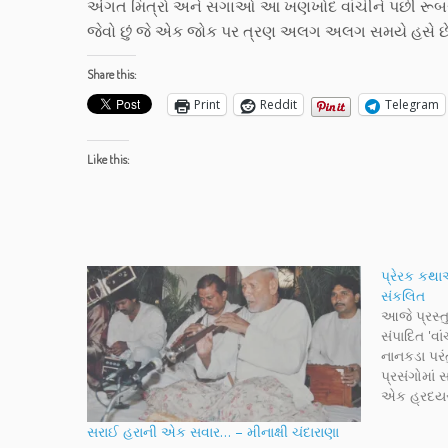
અંગત મિત્રો અને સગાઓ આ ખણખોદ વાંચીને પછી રૂબરૂ મળે
જેવો છું જે એક જોક પર ત્રણ અલગ અલગ સમયે હસે છે. ચા
Share this:
Print
Reddit
Telegram
Like this:
પ્રેરક કથા
‌સંકલિત
આજે પ્રસ્તુત
સંપાદિત 'વા
નાનકડા પરં
પ્રસંગોમાં 
એક હ્રદયસ્
મુખ્યમંત્ર
સરાઈ હરાની એક સવાર… – મીનાક્ષી ચંદારાણા
પટેલના કેટ