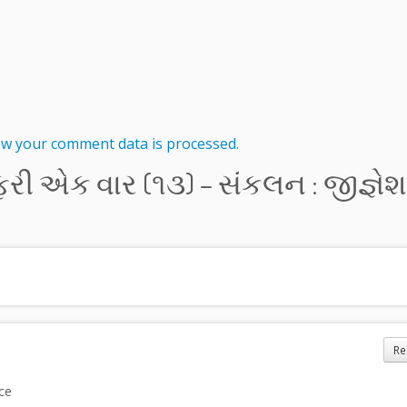
w your comment data is processed.
ી એક વાર (૧૩) – સંકલન : જીજ્ઞેશ
Re
ce