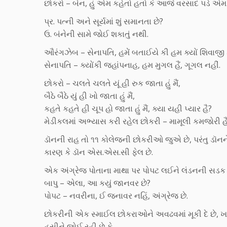
છોકરો – બેન, હું એમ કહેતો હતો કે આજે વરસાદ પડે એમ 
પ્ર. પત્ની અને સૂર્યમાં શું સમાનતા છે?
ઉ. બંનેની સામે જોઈ શકાતું નથી.
ઔરંગઝેબ – સેનાપતિ, હમેં બતાઈયે કી હમ ક્યોં શિવાજી કો 
સેનાપતિ – ક્યોંકી જહાંપનાહ, હમ મુગલ હૈં, ગૂગલ નહીં.
છોકરો – ચલતે ચલતે યૂં હી રુક જાતા હું મૈં,
બૈઠે બૈઠે યું હી ખો જાતા હું મૈં,
કહતે કહતે હી ચૂપ હો જાતા હું મૈં, ક્યા યહી પ્યાર હૈ?
મેડીકલમાં અભ્યાસ કરી રહેલ છોકરી – મામૂલી કમજોરી હૈ,
ડૉનની રાહ તો ૧૧ કોલેજની છોકરીઓ જુએ છે, પરંતુ ડૉનને
કારણ કે ડૉન એસ.એસ.સી ફેલ છે.
એક અંગ્રેજ પોતાના માથા પર પોપટ લઈને લંડનની સડક 
બાપુ – એલા, આ કયું જાનવર છે?
પોપટ – નવરીના, ઈ જનાવર નહિં, અંગ્રેજ છે.
છોકરીની એક સ્માઈલ છોકરાઓને અવઢવમાં મૂકી દે છે, 
હસીને જોઈ રહી છે કે