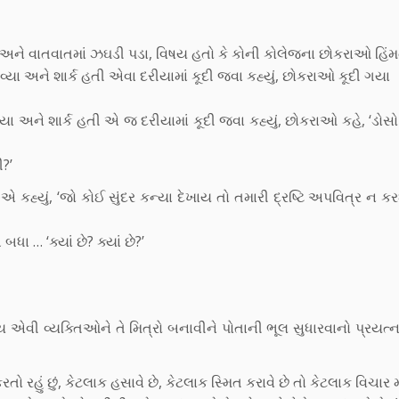
અને વાતવાતમાં ઝઘડી પડા, વિષય હતો કે કોની કોલેજના છોકરાઓ હિંમ
યા અને શાર્ક હતી એવા દરીયામાં કૂદી જવા કહ્યું, છોકરાઓ કૂદી ગયા
ા અને શાર્ક હતી એ જ દરીયામાં કૂદી જવા કહ્યું, છોકરાઓ કહે, ‘ડોસો
?’
કહ્યું, ‘જો કોઈ સુંદર કન્યા દેખાય તો તમારી દ્રષ્ટિ અપવિત્ર ન ક
… ‘ક્યાં છે? ક્યાં છે?’
ય એવી વ્યક્તિઓને તે મિત્રો બનાવીને પોતાની ભૂલ સુધારવાનો પ્રયત્ન
રહું છું, કેટલાક હસાવે છે, કેટલાક સ્મિત કરાવે છે તો કેટલાક વિચાર મા