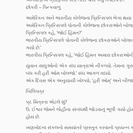
છોકરી – પિન્કવાળુ
અમેરિકન અને ભારતીય કોલેજના પ્રિન્સિપલ ભેગા થયા 
અમેરિકન પ્રિન્સિપલે પોતાની કોલેજના છોકરાઓને બોલાવ્
પ્રિન્સિપલ કહે, ‘જોઈ હિંમત?’
ભારતીય પ્રિન્સિપલે પોતાની કોલેજના છોકરાઓને બોલાવ્ય
ગયો છે.’
ભારતીય પ્રિન્સિપલ કહે, ‘જોઈ હિંમત અમારા છોકરાઓની
યુવાન સાધુઓનો એક સંઘ યાત્રાએ નીકળ્યો. તેમના ગુરુએ 
બંધ કરી હરી ઓમ બોલજો.’ સંઘ આગળ વધ્યો.
એક દિવસ એક અનુયાયી બોલ્યો, ‘હરી ઓમ્’ અને બીજા બધા 
બિલિપત્ર
પ્ર. મિત્રતા એટલે શું?
ઉ. ઈશ્વર જેમને લોહીના સંબંધથી જોડવાનું ભૂલી ગયો હો
હોય છે.
ખણખોદના સંકલનો સમયાંતરે પ્રસ્તુત કરવાનો પ્રયત્ન કરતો 