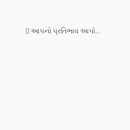
નાનકડી વા
જ આશા…
આપનો પ્રતિભાવ આપો....