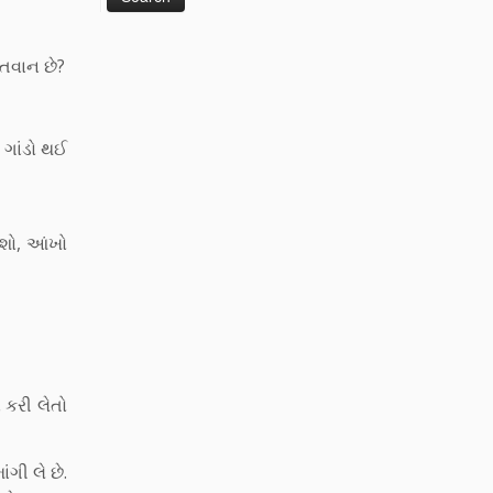
તવાન છે?
 ગાંડો થઈ
રશો, આંખો
 કરી લેતો
ંગી લે છે.