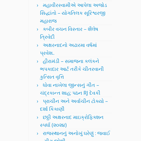
મહાવીરસ્વામીએ આપેલા અજોડ
સિદ્ધાંતો – યોગતિલક સૂરિશ્વરજી
મહારાજ
કબીર વચન વિસ્તાર – શૈલેષ
ત્રિવેદી
અક્ષરનાદનો અઢારમા વર્ષમાં
પ્રવેશ..
હીરામંડી – સમાજના કલંકને
ભપકાદાર આર્ટ તરીકે ચીતરવાની
કુત્સિત વૃત્તિ
ધોવા નાખેલા જીન્સનું ગીત –
ચંદ્રકાન્ત શાહ; પઠન RJ દેવકી
પ્રાચીન અને અર્વાચીન ટોક્યો –
દર્શા કિકાણી
છઠ્ઠી અક્ષરનાદ માઇક્રોફિક્શન
સ્પર્ધા (૨૦૨૪)
રાજસ્થાનનું અનોખું ઘરેણું : જવાઈ