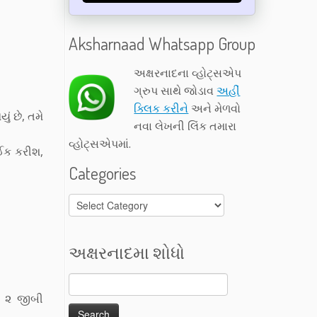
Aksharnaad Whatsapp Group
અક્ષરનાદના વ્હોટ્સએપ
ગ્રુપ સાથે જોડાવ
અહીં
ક્લિક કરીને
અને મેળવો
ં છે, તમે
નવા લેખની લિંક તમારા
વ્હોટ્સએપમાં.
ાઈક કરીશ,
Categories
Categories
અક્ષરનાદમા શોધો
ે ૨ જીબી