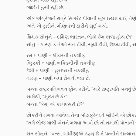
જોઈને હસી રહી છે.
એક અંગ્રેજને રાત્રે સિગરેટ પીવાની ખૂબ ઇચ્છા થઈ, તેણે 
અંતે એ હારીને, મીણબત્તી ઠારીને સૂઈ ગયો.
શિક્ષક સોનુને – દક્ષિણ ભારતના લોકો કેમ કાળા હોય છે?
સોનુ – કારણ કે તેઓ સન ટીવી, સૂર્યા ટીવી, ઉદય ટીવી,
રમ + પાણી = લીવરની તકલીફ
વ્હિસ્કી + પાણી = કિડનીની તકલીફ
દેશી + પાણી = હ્રદયની તકલીહ
તારણ – પાણી બધા રોગની જડ છે.
બન્તા રાષ્ટ્રપતિભવન ફોન કરીને, “મારે રાષ્ટ્રપતિ બનવું છે
સામેથી, “મૂરખ છે કે?”
બન્તા “કેમ, એ કમ્પલ્સરી છે?”
છોકરીને મળવા આવેલા તેના બોયફ્રેન્ડને જોઈને એ છોક
“તમે લોજ માલી બેનને મલવા આવો છો તો તમાલી પોતાની
સંત સોનુને, “વત્સ, ગાંધીજીએ કહ્યું છે કે પત્નીને સન્માન