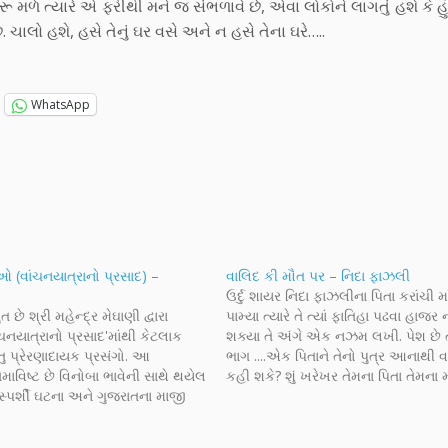
 ત્યારે એ ફરીથી મને જ સંભળાવે છે, એવા લોકોને લાગતું હશે કે હું 
લો હશે, હસે તેનું ઘર વસે અને ન હસે તેના ઘરે…..
WhatsApp
ઓ (વાંચનયાત્રાનો પ્રસાદ) –
વાલિદ કી મૌત પર – નિદા ફાઝલી
ઉર્દુ શાયર નિદા ફાઝલીના પિતા કરાંચી માં
 છે શ્રી મહેન્દ્ર મેઘાણી દ્વારા
પામ્યા ત્યારે તે ત્યાં ફાતિહા પઢવા હાજર
ંચનયાત્રાનો પ્રસાદ'માંથી કેટલાક
શક્યા તે અંગે એક નઝમ લખી. પેશ છે
તુ પ્રેરણાદાયક પ્રસંગો. આ
ભાગ ....એક પિતાને તેનો પુત્ર આનાથી વધા
સમાવિષ્ટ છે વિનોબા ભાવેની સાથે થયેલ
કહી શકે? શું ખરેખર તેમના પિતા તેમના મા
પર્શી ઘટના અને ગુજરાતના માજી
પામ્યા છે? વાલિદ કી મૌત પર…
ી શ્રી બાબુભાઈ વિશેના મણિભાઈ
લાક પ્રેરણાદાયક અનુભવો. ક્યારેક