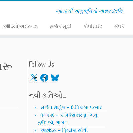
અંતરની અનુભૂતિનો અક્ષર ધ્વનિ..
ઑડિયો અક્ષરનાદ
સર્જક સૂચી
કોપીરાઈટ
સંપર્ક
ારૂ
Follow Us
X
Facebook
Bluesky
નવી કૃતિઓ…
સર્જન સાહેબ – દીપિકાબા પરમાર
ધમ્મપદ – ઋષિકેશ શરણ, અનુ.
હર્ષદ દવે, ભાગ ૧
અછાંદસ – પ્રિયંકા સોની