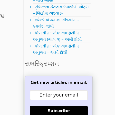
– મીરા જોશી
ટ્વિટરના કેટલાક ઉપયોગી બોટ્સ
– જિજ્ઞેશ અધ્યારૂ
ું.
જોજો પાંપણ ના ભીંજાય.. –
કમલેશ જોષી
ધોળાવીરા : એક અવર્ણનીય
અનુભવ (ભાગ ૨) – અમી દોશી
ધોળાવીરા : એક અવર્ણનીય
અનુભવ – અમી દોશી
સબસ્ક્રિપ્શન
Get new articles in email:
Subscribe