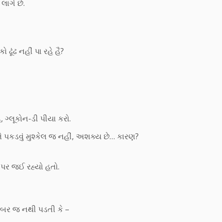
લાગે છે.
ઢૂંઢ નહીં પા રહે હૈ?
 ગ્લૂકોન-ડી પીયા કરો.
 પકડવું મુશ્કેલ જ નહીં, અશક્ય છે… કારણ?
પર જઈ રહ્યો હતો.
ખબર જ નથી પડતી કે –