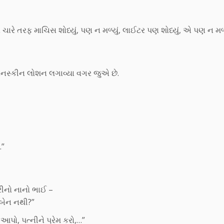
ચારે તરફ માચિસ શોધ્યું, પણ ન મળ્યું, લાઈટર પણ શોધ્યું, એ પણ ન મળ્ય
 સનસ્કીન લોશન લગાવ્યા વગર જુએ છે.
.”
રીનો નાનો ભાઈ –
 બેન નથી?”
 આપો, પત્નીને પ્રેમ કરો,…”