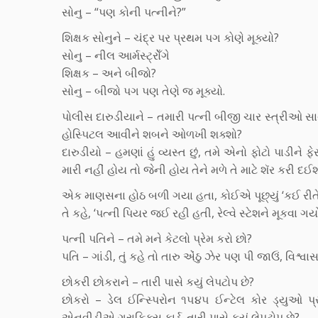
સોનુ – “પણ કોની પત્નીને?”
શિક્ષક સોનુને – ચંદ્ર પર પ્રથમ પગ કોણે મૂક્યો?
સોનુ – નીલ આર્મસ્ટ્રોઁગે
શિક્ષક – અને બીજો?
સોનુ – બીજો પગ પણ તેણે જ મૂક્યો.
પોલીસ દારુડીયાને – તમારી પત્ની બીજી ચાર સ્ત્રીઓ સાથે 
હોસ્પિટલ આવીને શબને ઓળખી શક્શો?
દારુડીયો – હમણાં હું વ્યસ્ત છું, તમે એનો ફોટો પાડીને
મારી નહીં હોય તો જેની હોય તેને મળે તે માટે શૅર કરી દ
એક માણસના હોઠ બળી ગયા હતા, કોઈએ પૂછ્યું ‘કઈ રીત
તે કહે, ‘પત્ની પિયર જઈ રહી હતી, રેલ્વે સ્ટેશને મૂકવા ગ
પત્ની પતિને – તમે મને કેટલો પ્રેમ કરો છો?
પતિ – ગાંડી, તું કહે તો તારુ એંઠુ ઝેર પણ પી જાઉં, વિ
છોકરી છોકરાને – તારી પાસે કયું લેપટોપ છે?
છોકરો – ડેલ ઈન્સ્પિરોન ૧૫૪૫ ઈન્ટેલ કોર ડ્યુઓ પ્
એનવીડીએ ગ્રાફિક્સ કાર્ડ. તારી પાસે કયું લેપટોપ છે?