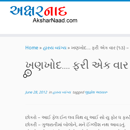
Skip
to
Home
»
હાસ્ય વ્યંગ્ય
»
ખણખોદ…. ફરી એક વાર (૧૩) – સ
content
ખણખોદ…. ફરી એક વાર (
14
June 28, 2012
in
હાસ્ય વ્યંગ્ય
tagged
જીજ્ઞેશ અધ્યારૂ
છોકરો – આઈ ફેલ ઈન લવ વિથ યૂ આઈ સો યુ ફોર ધ ફર્સ્
છોકરી – ગુજરાતીમાં બોલોને, મને ઈંગ્લીશ નથ આવડતું.