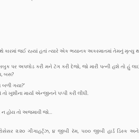
કારમાં જઈ રહ્યાં હતાં ત્યારે એક ભયાનક અકસ્માતમાં તેમનું મૃત્યુ થયુ
 ફેસબુક પર અપલોડ કરી મને ટૅગ કરી દેજો, જો મારી પત્ની હશે તો હું લ
ઈશ, બસ?
ે બળી ગયા?’
યો તો ખુશીના માર્યા એન્જીનને પપ્પી કરી લીધી.
શ્વાસ ન હોય તો અજમાવી જો…
રોસેસર ૨.૨૦ ગીગાહર્ટ્ઝ, ૪ જીબી રૅમ, ૫૦૦ જીબી હાર્ડ ડિસ્ક અન