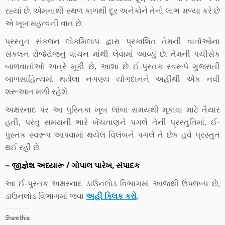
રહ્યાં છે. એમનાથી સ્થળ કાળથી દૂર અનેકોને તેનો લાભ મળ્યા કરે છે
એ ખૂબ મહત્વની વાત છે.
પ્રસ્તુત સંકલન લોકમિલાપ દ્વારા પ્રકાશિત તેમની વાર્તાઓના
સંકલન રોજેરોજનું વાંચન માંથી લેવામાં આવ્યું છે. તેમની પચીસેક
બાળવાર્તાઓ અત્રે મૂકી છે, આશા છે ઈ-પુસ્તક સ્વરૂપે ગુજરાતી
બાળસાહિત્યમાં થયેલા નગણ્ય યોગદાનને અહીંથી એક નવી
શરૂઆત મળી રહેશે.
અક્ષરનાદ પર આ પુસ્તિકા ખૂબ લાંબા સમયથી મૂકાવા માટે તૈયાર
હતી, પરંતુ સમયની ભારે ખેંચતાણને પગલે તેની પ્રસ્તુતિમાં, ઈ-
પુસ્તક સ્વરૂપ આપવામાં થયેલ વિલંબને પગલે તે છેક હવે પ્રસ્તુત
થઈ રહી છે.
– જીજ્ઞેશ અધ્યારૂ / ગોપાલ પારેખ, સંપાદક
આ ઈ-પુસ્તક અક્ષરનાદ ડાઉનલોડ વિભાગમાં આજથી ઉપલબ્ધ છે,
ડાઉનલોડ વિભાગમાં જવા
અહીં ક્લિક કરો
.
Share this: