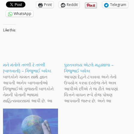
Print
Reddit
Telegram
WhatsApp
Like this:
મને મંતોલે તલ્લી રે તલ્લી
પુસ્તકાલય એટલે મહાશાળા –
(બાળવાર્તા) – ગિજુભાઈ બધેકા
ગિજુભાઈ બધેકા
બાળકોને ગમ્મત સાથે જ્ઞાન
આપણા દેહને ટકાવવા અને તેનો
આપતી અનેક બાળવાર્તાઓ
ઉપયોગ કરવા દરરોજ તેને અન્ન
ગિજુભાઈએ ગુજરાતી બાળકોને
આપીએ છીએ તે જ રીતે આપણાં
તેમની પોતાની ભાષામાં
ચિત્તને વાચન રૂપે રોજ પોષણ
સાહિત્યવારસામાં આપી છે. આ
આપવાની જરૂર છે. અને આ
વાર્તાઓનું એક સંકલન પુસ્તક
વાંચનક્ષુધા છીપાવવાની પરબો
ટૂંક સમયમાં અક્ષરનાદ પરથી
એટલે પુસ્તકાલયો,
પ્રસ્તુત થશે. આજે પ્રસ્તુત છે
પુસ્તકાલયોનું મહત્વ આપણે ત્યાં
એ જ સંકલનમાંથી એક સુંદર
હજી જોઈએ એટલું સમજાયું
અને ખડખડાટ હસાવતી તોતડી
નથી. ગિજુભાઈ પ્રસ્તુત લેખમાં