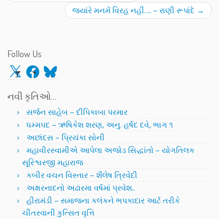
જ્યાંરે મનમેં વિરહ નહીં…. – રાણી રૂપાંદે
→
Follow Us
X
Facebook
Bluesky
નવી કૃતિઓ…
સર્જન સાહેબ – દીપિકાબા પરમાર
ધમ્મપદ – ઋષિકેશ શરણ, અનુ. હર્ષદ દવે, ભાગ ૧
અછાંદસ – પ્રિયંકા સોની
મહાવીરસ્વામીએ આપેલા અજોડ સિદ્ધાંતો – યોગતિલક
સૂરિશ્વરજી મહારાજ
કબીર વચન વિસ્તાર – શૈલેષ ત્રિવેદી
અક્ષરનાદનો અઢારમા વર્ષમાં પ્રવેશ..
હીરામંડી – સમાજના કલંકને ભપકાદાર આર્ટ તરીકે
ચીતરવાની કુત્સિત વૃત્તિ