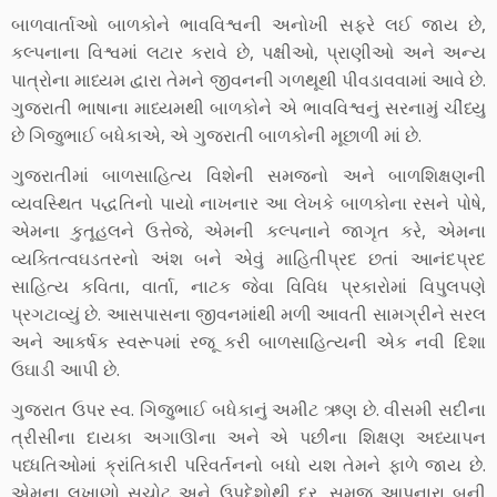
બાળવાર્તાઓ બાળકોને ભાવવિશ્વની અનોખી સફરે લઈ જાય છે,
કલ્પનાના વિશ્વમાં લટાર કરાવે છે, પક્ષીઓ, પ્રાણીઓ અને અન્ય
પાત્રોના માધ્યમ દ્વારા તેમને જીવનની ગળથૂથી પીવડાવવામાં આવે છે.
ગુજરાતી ભાષાના માધ્યમથી બાળકોને એ ભાવવિશ્વનું સરનામું ચીંધ્યુ
છે ગિજુભાઈ બધેકાએ, એ ગુજરાતી બાળકોની મૂછાળી માં છે.
ગુજરાતીમાં બાળસાહિત્ય વિશેની સમજનો અને બાળશિક્ષણની
વ્યવસ્થિત પદ્ધતિનો પાયો નાખનાર આ લેખકે બાળકોના રસને પોષે,
એમના કુતૂહલને ઉત્તેજે, એમની કલ્પનાને જાગૃત કરે, એમના
વ્યક્તિત્વઘડતરનો અંશ બને એવું માહિતીપ્રદ છતાં આનંદપ્રદ
સાહિત્ય કવિતા, વાર્તા, નાટક જેવા વિવિધ પ્રકારોમાં વિપુલપણે
પ્રગટાવ્યું છે. આસપાસના જીવનમાંથી મળી આવતી સામગ્રીને સરલ
અને આકર્ષક સ્વરૂપમાં રજૂ કરી બાળસાહિત્યની એક નવી દિશા
ઉઘાડી આપી છે.
ગુજરાત ઉપર સ્વ. ગિજુભાઈ બધેકાનું અમીટ ઋણ છે. વીસમી સદીના
ત્રીસીના દાયકા અગાઊના અને એ પછીના શિક્ષણ અધ્યાપન
પધ્ધતિઓમાં ક્રાંતિકારી પરિવર્તનનો બધો યશ તેમને ફાળે જાય છે.
એમના લખાણો સચોટ અને ઉપદેશોથી દૂર, સમજ આપનારા બની