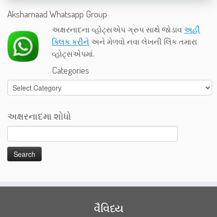
Aksharnaad Whatsapp Group
અક્ષરનાદના વ્હોટ્સએપ ગ્રુપ સાથે જોડાવ
અહીં
ક્લિક કરીને
અને મેળવો નવા લેખની લિંક તમારા
વ્હોટ્સએપમાં.
Categories
Categories
અક્ષરનાદમા શોધો
વૈવિધ્ય