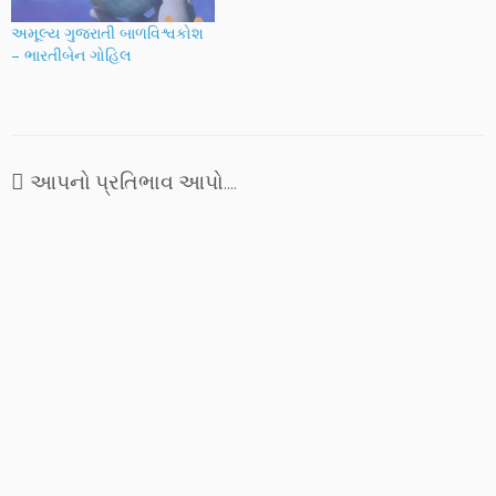
રાણીઓની વાર્તા, "મને મતોલે
એ છતું કરે છે. ગુજરાત ઉપર સ્વ.
તલ્લી રે તલ્લી".
…
અમૂલ્ય ગુજરાતી બાળવિશ્વકોશ
– ભારતીબેન ગોહિલ
આપનો પ્રતિભાવ આપો....