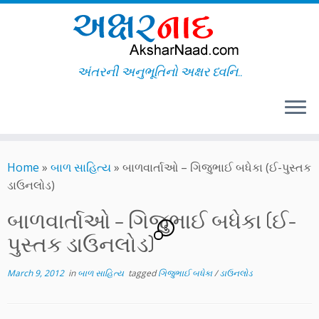
અંતરની અનુભૂતિનો અક્ષર ધ્વનિ..
Skip
to
Home
»
બાળ સાહિત્ય
»
બાળવાર્તાઓ – ગિજુભાઈ બધેકા (ઈ-પુસ્તક
content
ડાઉનલોડ)
બાળવાર્તાઓ – ગિજુભાઈ બધેકા (ઈ-
8
પુસ્તક ડાઉનલોડ)
March 9, 2012
in
બાળ સાહિત્ય
tagged
ગિજુભાઈ બધેકા
/
ડાઉનલોડ