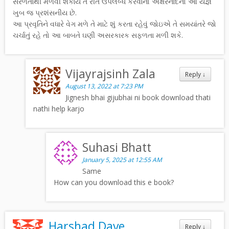
સરળતાથી મેળવી શકાય તે રીતે ઉપલબ્ધ કરવાનો અક્ષરનાદનો આ યજ્ઞ
ખુબ જ પ્રશંસનીય છે.
આ પ્રવૃતિને વધારે વેગ મળે તે માટે શું કરતા રહેવું જોઇએ તે સમયાંતરે જો
ચર્ચાતું રહે તો આ બાબતે ઘણી અસરકારક સફળતા મળી શકે.
Vijayrajsinh Zala
Reply
↓
August 13, 2022 at 7:23 PM
Jignesh bhai gijubhai ni book download thati
nathi help karjo
Suhasi Bhatt
January 5, 2025 at 12:55 AM
Same
How can you download this e book?
Harshad Dave
Reply
↓