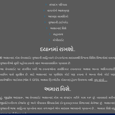
સંપાદક પરિચય
વાચકોને આમંત્રણ
આપણા સામયિકો
ગુજરાતી ટાઈપપેડ
અક્ષરનાદ વિશે
સહાયતા
કોપીરાઈટ
ધ્યાનમાં રાખશો..
© અક્ષરનાદ.કોમ વેબસાઈટ ગુજરાતી સાહિત્યને ઈન્ટરનેટના માધ્યમથી વિશ્વના વિવિધ વિભાગોમાં વસતા
ગુજરાતીઓ સુધી પહોંચાડવાનો તદ્દન અવ્યાવસાયિક પ્રયાસ છે.
આ વેબસાઈટ પર સંકલિત બધી જ રચનાઓના સર્વાધિકાર રચનાકાર અથવા અન્ય અધિકારધારી
વ્યક્તિ પાસે સુરક્ષિત છે. માટે અક્ષરનાદ પર પ્રસિધ્ધ કોઈ પણ રચના કે અન્ય લેખો કોઈ પણ
સાર્વજનિક લાઈસંસ (જેમ કે GFDL અથવા ક્રિએટીવ કોમન્સ) હેઠળ ઉપલબ્ધ નથી.
વધુ વાંચો ...
અમારા વિશે..
હું, જીજ્ઞેશ અધ્યારૂ, આ વેબસાઈટ અક્ષરનાદ.કોમ ના સંપાદક તરીકે કામ કરૂં છું. વ્યવસાયે મરીન
જીયોટેકનીકલ ઈજનેર છું અને પીપાવાવ શિપયાર્ડમાં ઈન્ફ્રાસ્ટ્રક્ચર વિભાગમાં મેનેજર છું. અક્ષરનાદ
ગુજરાતી ભાષા સાહિત્ય પ્રત્યેના મારા વળગણને એક માધ્યમ આપવાનો પ્રયત્ન છે... અમારા વિશે વધુ
વાંચવા
અહીં ક્લિક કરો...