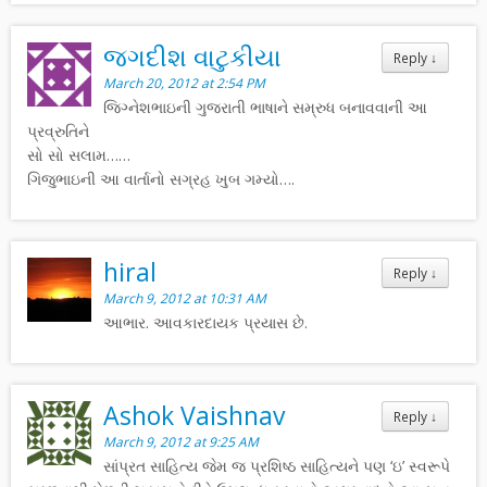
જગદીશ વાટુકીયા
Reply
↓
March 20, 2012 at 2:54 PM
જિગ્નેશભાઇની ગુજરાતી ભાષાને સમ્રુધ બનાવવાની આ
પ્રવ્રુતિને
સો સો સલામ……
ગિજુભાઇની આ વાર્તાનો સગ્રહ ખુબ ગમ્યો….
hiral
Reply
↓
March 9, 2012 at 10:31 AM
આભાર. આવકારદાયક પ્રયાસ છે.
Ashok Vaishnav
Reply
↓
March 9, 2012 at 9:25 AM
સાંપ્રત સાહિત્ય જેમ જ પ્રશિષ્ઠ સાહિત્યને પણ ‘ઇ’ સ્વરૂપે