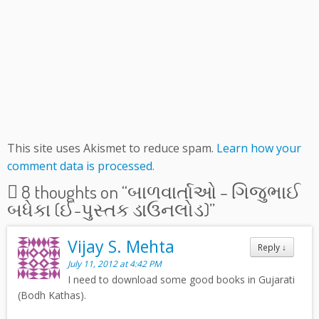
This site uses Akismet to reduce spam.
Learn how your
comment data is processed.
8 thoughts on “
બાળવાર્તાઓ – ગિજુભાઈ
બધેકા (ઈ-પુસ્તક ડાઉનલોડ)
”
Vijay S. Mehta
Reply
↓
July 11, 2012 at 4:42 PM
I need to download some good books in Gujarati
(Bodh Kathas).