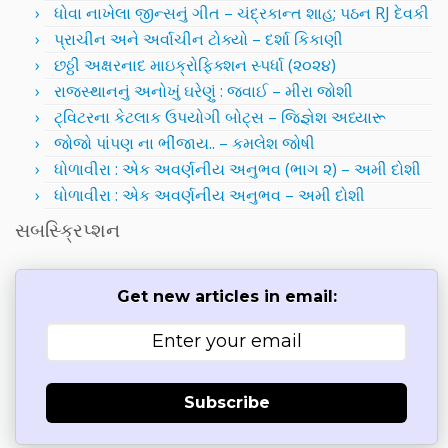
ધોવા નાખેલા જીન્સનું ગીત – ચંદ્રકાન્ત શાહ; પઠન RJ દેવકી
પ્રાચીન અને અર્વાચીન ટોક્યો – દર્શા કિકાણી
છઠ્ઠી અક્ષરનાદ માઇક્રોફિક્શન સ્પર્ધા (૨૦૨૪)
રાજસ્થાનનું અનોખું ઘરેણું : જવાઈ – મીરા જોશી
ટ્વિટરના કેટલાક ઉપયોગી બોટ્સ – જિજ્ઞેશ અધ્યારૂ
જોજો પાંપણ ના ભીંજાય.. – કમલેશ જોષી
ધોળાવીરા : એક અવર્ણનીય અનુભવ (ભાગ ૨) – અમી દોશી
ધોળાવીરા : એક અવર્ણનીય અનુભવ – અમી દોશી
સબસ્ક્રિપ્શન
Get new articles in email:
Subscribe