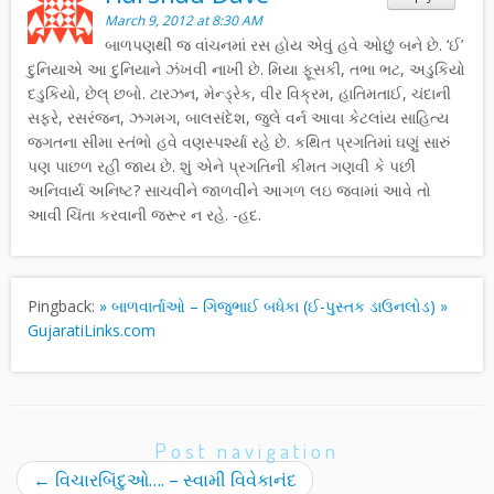
March 9, 2012 at 8:30 AM
બાળપણથી જ વાંચનમાં રસ હોય એવું હવે ઓછું બને છે. ‘ઈ’
દુનિયાએ આ દુનિયાને ઝંખવી નાખી છે. મિયા ફૂસકી, તભા ભટ, અડુકિયો
દડુકિયો, છેલ્ છબો. ટારઝન, મેન્ડ્રેક, વીર વિક્રમ, હાતિમતાઈ, ચંદાની
સફરે, રસરંજન, ઝગમગ, બાલસંદેશ, જુલે વર્ન આવા કેટલાંય સાહિત્ય
જગતના સીમા સ્તંભો હવે વણસ્પર્શ્યા રહે છે. કથિત પ્રગતિમાં ઘણું સારું
પણ પાછળ રહી જાય છે. શું એને પ્રગતિની કીમત ગણવી કે પછી
અનિવાર્ય અનિષ્ટ? સાચવીને જાળવીને આગળ લઇ જવામાં આવે તો
આવી ચિંતા કરવાની જરૂર ન રહે. -હદ.
Pingback:
» બાળવાર્તાઓ – ગિજુભાઈ બધેકા (ઈ-પુસ્તક ડાઉનલોડ) »
GujaratiLinks.com
Post navigation
←
વિચારબિંદુઓ…. – સ્વામી વિવેકાનંદ