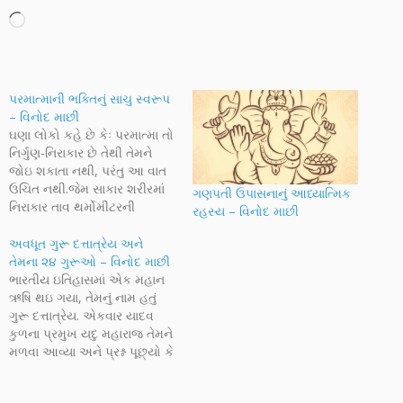
Loading…
પરમાત્માની ભક્તિનું સાચુ સ્વરૂપ
– વિનોદ માછી
ઘણા લોકો કહે છે કેઃ પરમાત્મા તો
નિર્ગુણ-નિરાકાર છે તેથી તેમને
જોઇ શકાતા નથી, પરંતુ આ વાત
ઉચિત નથી.જેમ સાકાર શરીરમાં
ગણપતી ઉપાસનાનું આધ્યાત્મિક
નિરાકાર તાવ થર્મોમીટરની
રહસ્ય – વિનોદ માછી
આંખથી જોઇ શકાય છે,
ન્યૂમોનિયા સ્ટેથોસ્કોપની
અવધૂત ગુરૂ દત્તાત્રેય અને
આંખથી જોઇ શકાય છે..તેવી જ
તેમના ૨૪ ગુરૂઓ – વિનોદ માછી
રીતે સદગુરૂ દ્વારા આપવામાં
ભારતીય ઇતિહાસમાં એક મહાન
આવેલ જ્ઞાનથી કણ કણમાં
ઋષિ થઇ ગયા, તેમનું નામ હતું
પ્રભુ-૫રમાત્માને જોઇ શકાય છે.
ગુરૂ દત્તાત્રેય. એકવાર યાદવ
જોયા બાદ જ…
કુળના પ્રમુખ યદુ મહારાજ તેમને
મળવા આવ્યા અને પ્રશ્ન પૂછ્યો કે
મહાત્માજી, આ૫ આટલા મહાન
જ્ઞાની, વ્યનવહાર કુશળ અને