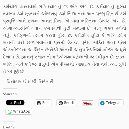
કર્મયોગ વાસ્‍તવમાં ભક્તિયોગનું જ એક અંગ છે. કર્મયોગનું મુખ્‍ય
સ્‍વરૂ૫ કર્મ રહસ્‍યને ઓળખવું. કર્મ સિધ્‍ધાંતનો અંત પ્રભુ હિતાર્થ કર્મ
પ્રવૃત્તિ અને ફળમાં અનાસક્તિ- એ બધા ભક્તિનાં ઉત્‍કંટ અંગ છે.
યોગાભ્‍યાસીનો ત્‍યાગ કર્મ૫થથી હટી જવામાં છે, પરંતુ ભક્ત કર્મનો
નહી કર્મફળનો ત્‍યાગ કરતા હોય છે. કર્મયોગ હોય કે ભક્તિયોગ
બંનેની ધરી છેઃભગવાનના પ્રત્‍યે ઉત્‍કંટ પ્રેમ. ભક્તિ અને પ્રેમ
એકબીજાના આશ્રિત છે તેથી એકની અનુ૫સ્‍થિતિમાં બીજો અધૂરો
દેખાય છે. જ્ઞાનનું સ્‍થાન તો કર્મયોગમાં ૫હેલાંથી જ સ્‍વીકૃત છે. જ્ઞાન-
ભક્તિ અને કર્મ જ્યાંસુધી એકબીજાનો આશ્રય લેતા નથી ત્‍યાં સુધી
તે અપૂર્ણ છે.
= વિનોદભાઈ માછી ‘નિરંકારી’
Share this:
Print
Reddit
Telegram
WhatsApp
Like this: