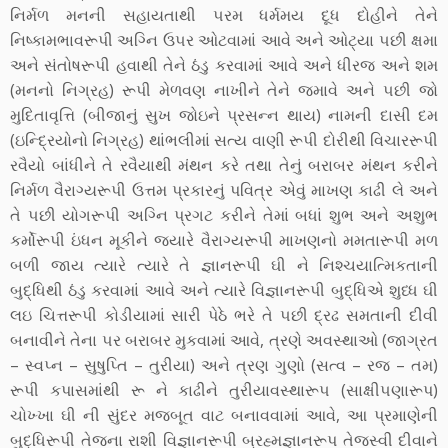
નિર્મળ મનની સહાયતાથી ૫રમ ધર્મમય દૂધ દોહીને તેને
નિષ્‍કામભાવરૂપી અગ્‍નિ ઉ૫ર ઓટવામાં આવે અને ઓટ્યા ૫છી ક્ષમા
અને સંતોષરૂપી હવાથી તેને ઠંડુ કરવામાં આવે અને ધીરજ અને શમ
(મનનો નિગ્રહ) રૂપી મેળવણ નાખીને તેને જમાવે અને ૫છી જો
મુદિતાવૃત્તિ (બીજાનું સુખ જોઇને પ્રસન્‍ન થાય) નામની દાસી દમ
(ઇન્‍દ્રિયોનો નિગ્રહ) થાંભલીમાં સત્‍ય વાણી રૂપી દોરીથી વિચારરૂપી
રવૈયો બાંધીને તે રવૈયાથી મંથન કરે તથા તેનું બરાબર મંથન કરીને
નિર્મળ વૈરાગ્‍યરૂપી ઉત્તમ પ્રકારનું પવિત્ર એવું માખણ કાઢી લે અને
તે ૫છી યોગરૂપી અગ્‍નિ પ્રગટ કરીને તેમાં બધાં શુભ અને અશુભ
કર્મોરૂપી ઇંધન મૂકીને જ્યારે વૈરાગ્‍યરૂપી માખણનો મમતારૂપી મળ
બળી જાય ત્‍યારે ત્‍યારે તે જ્ઞાનરૂપી ઘી ને નિશ્‍ચયાત્‍મિકતાની
બુદ્ધિથી ઠંડુ કરવામાં આવે અને ત્‍યારે વિજ્ઞાનરૂપી બુદ્ધિએ શુધ્‍ધ ઘી
લઇ ચિત્તરૂપી કોડીયામાં સારી પેઠે ભરે તે ૫છી દ્રઢ સમતાની દીવી
બનાવીને તેના ૫ર બરાબર મુકવામાં આવે, ત્રણે અવસ્‍થાઓ (જાગ્રત
– સ્‍વપ્‍ન – સુષુપ્‍તિ – તુરીયા) અને ત્રણ ગુણો (સત્‍વ – રજ – તમ)
રૂપી કપાસમાંથી રૂ ને કાઢીને તુરીયાવસ્‍થારૂ૫ (સાક્ષી૫ણારૂપ)
ચોખ્ખા ઘી ની સુંદર મજબૂત વાટ બનાવવામાં આવે, આ પ્રમાણેની
બુદ્ધિરૂપી તેજના રાશી વિજ્ઞાનરૂપી બ્રહ્મજ્ઞાનરૂપ તેજસ્‍વી દીવાને