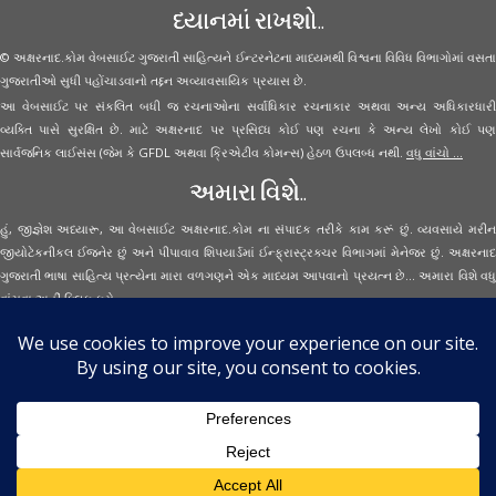
ધ્યાનમાં રાખશો..
© અક્ષરનાદ.કોમ વેબસાઈટ ગુજરાતી સાહિત્યને ઈન્ટરનેટના માધ્યમથી વિશ્વના વિવિધ વિભાગોમાં વસતા
ગુજરાતીઓ સુધી પહોંચાડવાનો તદ્દન અવ્યાવસાયિક પ્રયાસ છે.
આ વેબસાઈટ પર સંકલિત બધી જ રચનાઓના સર્વાધિકાર રચનાકાર અથવા અન્ય અધિકારધારી
વ્યક્તિ પાસે સુરક્ષિત છે. માટે અક્ષરનાદ પર પ્રસિધ્ધ કોઈ પણ રચના કે અન્ય લેખો કોઈ પણ
સાર્વજનિક લાઈસંસ (જેમ કે GFDL અથવા ક્રિએટીવ કોમન્સ) હેઠળ ઉપલબ્ધ નથી.
વધુ વાંચો ...
અમારા વિશે..
હું, જીજ્ઞેશ અધ્યારૂ, આ વેબસાઈટ અક્ષરનાદ.કોમ ના સંપાદક તરીકે કામ કરૂં છું. વ્યવસાયે મરીન
જીયોટેકનીકલ ઈજનેર છું અને પીપાવાવ શિપયાર્ડમાં ઈન્ફ્રાસ્ટ્રક્ચર વિભાગમાં મેનેજર છું. અક્ષરનાદ
ગુજરાતી ભાષા સાહિત્ય પ્રત્યેના મારા વળગણને એક માધ્યમ આપવાનો પ્રયત્ન છે... અમારા વિશે વધુ
વાંચવા
અહીં ક્લિક કરો...
Secured Site Assurance
· © 2026
Aksharnaad.com
By Jignesh Adhyaru ·
· All Rights Reserved ·
Back to top