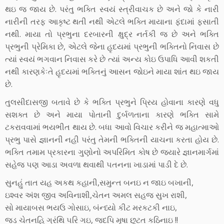
થઇ જ જાય છે. પરંતુ ભક્તિ સ્‍વયં સ્‍ત્રીવાચક છે અને જો કે નારી
નારીની તરફ આકૃષ્‍ટ થતી નથી એટલે ભક્તિ માયાના ફંદામાં ફસાતી
નથી. માયા તો પ્રભુના દરબારની ક્ષુદ્ર નર્તકી જ છે અને ભક્તિ
પ્રભુની પ્રેમિકા છે, એટલે જેના હૃદયમાં પ્રભુની ભક્તિનો નિવાસ છે
ત્‍યાં સ્‍વયં ભગવાન નિવાસ કરે છે ત્‍યાં અન્‍ય કોઇ ઉપાધિ આવી શકતી
નથી કારણકેઃતે હૃદયમાં ભક્તિનું આસન જોઇને માયા શાંત થઇ જાય
છે.
તુલસીદાસજી બતાવે છે કે ભક્તિ પ્રભુને પ્રિય હોવાના કારણે વધુ
સશક્ત છે અને માયા પોતાની દુર્બળતાના કારણે ભક્તિ સામે
ટકરાવવામાં ભયભીત થાય છે. બધા આવો વિચાર કરીને જ મહાત્‍માઓ
પ્રભુ પાસે જ્ઞાનની નહી પરંતુ તેમની ભક્તિની યાચના કરતા હોય છે.
ભક્તિ તમામ પ્રકારના ગુણોનો અપરિમિત કોષ છે જયારે જ્ઞાનમાર્ગમાં
સહેજ ૫ણ આડા અવળા થવાથી ૫તનના ખાડામાં પાડી દે છે.
સુનહું તાત યહ અકથ કહાની,સમુન્‍ત બનઇ ન જાઇ બખાની,
ઇશ્‍વર અંશ જીવ અવિનાશી,ચેતન અમલ સહજ સુખ રાશી,
સો માયાબસ ભયઉ ગોસાઇ, બંન્‍ધ્‍યો કીટ મરકટકી નાઇ,
જડ ચેતનહિ ગ્રંથિ ૫રિ ગઇ, જદપિ મૃષા છૂટત કઠિનાઇ !!