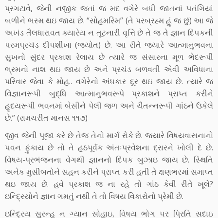
પ્રગટાવે, જેની નજીક જતાં જ મદ વગેરે બધી જાતનાં ૫તંગિયાં
બળીને ભસ્‍મ થઇ જાય છે. “સોહમસ્‍મિ” (તે પરબ્રહ્મ હું જ છું) આ જે
અખંડ તૈલધારાવત ક્યારેય ન તૂટનારી વૃત્તિ છે તે જ તે જ્ઞાન દિ૫કની
૫રમપ્રચંડ દી૫શીખા (જ્યોત) છે. આ રીતે જ્યારે આત્‍માનુભવના
સુખનો સુંદર પ્રકાશ રેલાય છે ત્‍યારે જ સંસારના મૂળ ભેદરૂપી
ભ્રમનો નાશ થઇ જાય છે અને પ્રચંડ બળવતી એવી અવિધાના
પરિવાર જેવા કે મોહ.. વગેરેનો અંધકાર દૂર થઇ જાય છે. ત્‍યારે જ
વિજ્ઞાનરૂપી બુદ્ધિ આત્‍માનુભવરૂપે પ્રકાશને પ્રાપ્‍ત કરીને
હૃદયરૂપી ભવનમાં બેસીને પેલી જળ અને ચૈતન્‍નરૂપી ગાંઠને ઉકેલે
છે.” (રામચરીત માનસ ૧૧૭)
જીવ જેની પૂજા કરે છે તેજ તેનો માર્ગ રોકે છે. જ્યારે વિષયવાસનાનો
૫વન ફુંકાય છે તો તે હઠપૂર્વક અંતઃપ્રવેશના દ્રારને ખોલી દે છે.
વિષય-પ્રભંજનના વેગથી જ્ઞાનનો દિ૫ક બુઝાઇ જાય છે. સ્‍થિતિ
અનેક મુસીબતોને સહન કરીને પ્રાપ્‍ત કરી હતી તે ક્ષણભરમાં સમાપ્‍ત
થઇ જાય છે. હવે પ્રકાશ જ ના રહે તો ગાંઠ કેવી રીતે ખૂલે?
ઇન્‍દ્રિયોને જ્ઞાન ગમતું નથી તે તો વિષય વિકારોનો પ્રેમી છે.
ઇન્‍દ્રિય સુરન્‍હ ન ગ્‍યાન સોહાઇ, વિષય ભોગ ૫ર પ્રિતિ સદાઇ