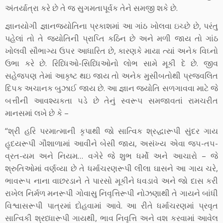
અંતર્યાત્રા કરે છે તે જ સુગમતાપૂર્વક તેને સમજી શકે છે.
જ્ઞાનયોગી જ્ઞાનજ્યોતિના પ્રકાશમાં આ ગાંઠ ખોલવા ઇચ્‍છે છે, પરંતુ
પહેલાં તો તે જ્યોતિની પ્રાપ્‍તિ કઠિન છે અને મળી જાય તો ગાંઠ
ખોલવી સૌભાગ્‍ય ઉ૫ર આધારિત છે, કારણકે માયા ત્‍યાં અનેક વિઘ્નો
ઉભા કરે છે. રિધ્‍ધિઓ-સિધ્‍ધિઓનો લોભ સામે મૂકી દે છે. જીવ
સહેજ૫ણ તેમાં આકૃષ્‍ટ થઇ જાય તો અનેક મુસીબતોથી પ્રજ્વલિત
દિ૫ક અચાનક બુઝાઈ જાય છે. આ જ્ઞાન જ્યોતિ સળગાવવા માટે જે
બત્તીની આવશ્યકતા ૫ડે છે તેનું સ્‍વરૂ૫ સમજાવતાં રામચરીત
માનસમાં લખે છે કે –
“શ્રી હરિ પરમાત્‍માની કૃપાથી જો સાત્‍વિક શ્રદ્ધારૂપી સુંદર ગાય
હૃદયરૂપી ગૌશાળામાં આવીને બેસી જાય, અસંખ્‍ય એવા જ૫-ત૫-
વ્રત-યમ અને નિયમ… વગેરે જે શુભ ધર્મો અને આચારો – જે
શ્રુતિઓમાં વર્ણવ્‍યા છે તે ધર્માચરણરૂપી લીલા ઘાસને આ ગાય ચરે,
ભાવરૂ૫ નાના વાછરડાને તે પારસો મૂકીને ધવડાવે અને જો દાસ કરી
રાખેલ નિર્મળ મનરૂપી ગોવાસુ નિવૃત્તિરૂપી નોઝણાથી તે ગાયને બાંધી
વિશ્વાસરૂપી પાત્રમાં દોહવામાં આવે. આ રીતે ધર્માચરણમાં પ્રવૃત
સાત્‍વિકી શ્રધ્‍ધારૂપી ગાયથી, ભાવ નિવૃત્તિ અને વશ કરવામાં આવેલ