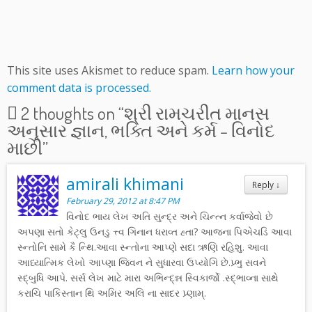
This site uses Akismet to reduce spam.
Learn how your
comment data is processed.
2 thoughts on “
શ્રી રામચરીત માનસ
અનુસાર જ્ઞાન, ભક્તિ અને કર્મ – વિનોદ
માછી
”
amirali khimani
Reply
↓
February 29, 2012 at 8:47 PM
વિનોદ ભાય લેખ અતિ સુન્દ્ર અને ચિન્ત્ન કર્વાજેવો છે
અપણા સતો કેટ્લુ ઉનડુ ત્ત્વ ગિનાન ધરાવ્ત હ્તા? આજ્ના પિએચડિ આવા
સ્ન્તોનિ સામે કૈ ન્થિ.આવા સ્ન્તોના આપ્ણે સદા ઋણિ રહિશુ. આવા
આધ્યાત્મિક લેખો આપ્ણા જિવન ને સુધારવા ઉપ્યોગિ છે.પ્ર્ભુ સવને
સ્દ્બુધિ આપે. સર્સ લેખ માટે મારા અભિન્દ્ન્ન સ્વિકાર્જો .સ્દ્ભાવ્ના સાથે
કરાચિ પાકિસ્તાન થિ અમિર અલિ ના સાદર પ્ર્ણામ્.