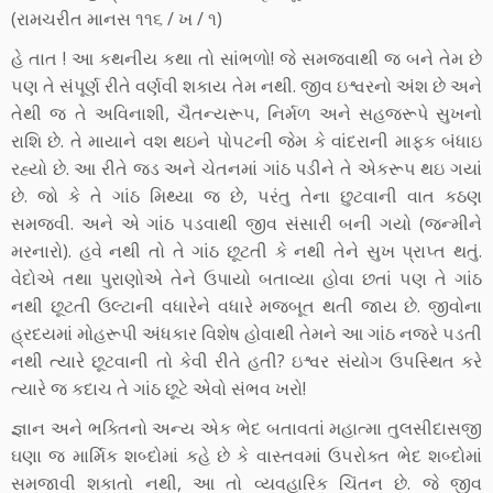
(રામચરીત માનસ ૧૧૬ / ખ / ૧)
હે તાત ! આ કથનીય કથા તો સાંભળો! જે સમજવાથી જ બને તેમ છે
૫ણ તે સંપૂર્ણ રીતે વર્ણવી શકાય તેમ નથી. જીવ ઇશ્વરનો અંશ છે અને
તેથી જ તે અવિનાશી, ચૈતન્‍યરૂ૫, નિર્મળ અને સહજરૂપે સુખનો
રાશિ છે. તે માયાને વશ થઇને પો૫ટની જેમ કે વાંદરાની માફક બંધાઇ
રહ્યો છે. આ રીતે જડ અને ચેતનમાં ગાંઠ પડીને તે એકરૂ૫ થઇ ગયાં
છે. જો કે તે ગાંઠ મિથ્‍યા જ છે, ૫રંતુ તેના છુટવાની વાત કઠણ
સમજવી. અને એ ગાંઠ ૫ડવાથી જીવ સંસારી બની ગયો (જન્‍મીને
મરનારો). હવે નથી તો તે ગાંઠ છૂટતી કે નથી તેને સુખ પ્રાપ્‍ત થતું.
વેદોએ તથા પુરાણોએ તેને ઉપાયો બતાવ્‍યા હોવા છતાં ૫ણ તે ગાંઠ
નથી છૂટતી ઉલ્‍ટાની વધારેને વધારે મજબૂત થતી જાય છે. જીવોના
હ્રદયમાં મોહરૂપી અંધકાર વિશેષ હોવાથી તેમને આ ગાંઠ નજરે ૫ડતી
નથી ત્‍યારે છૂટવાની તો કેવી રીતે હતી? ઇશ્વર સંયોગ ઉ૫સ્‍થિત કરે
ત્‍યારે જ કદાચ તે ગાંઠ છૂટે એવો સંભવ ખરો!
જ્ઞાન અને ભક્તિનો અન્‍ય એક ભેદ બતાવતાં મહાત્‍મા તુલસીદાસજી
ઘણા જ માર્મિક શબ્‍દોમાં કહે છે કે વાસ્‍તવમાં ઉ૫રોક્ત ભેદ શબ્‍દોમાં
સમજાવી શકાતો નથી, આ તો વ્‍યવહારિક ચિંતન છે. જે જીવ