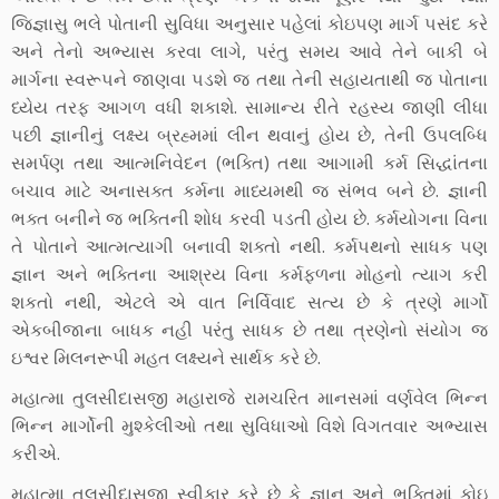
જિજ્ઞાસુ ભલે પોતાની સુવિધા અનુસાર ૫હેલાં કોઇ૫ણ માર્ગ ૫સંદ કરે
અને તેનો અભ્‍યાસ કરવા લાગે, પરંતુ સમય આવે તેને બાકી બે
માર્ગના સ્‍વરૂ૫ને જાણવા ૫ડશે જ તથા તેની સહાયતાથી જ પોતાના
ધ્‍યેય તરફ આગળ વધી શકાશે. સામાન્‍ય રીતે રહસ્‍ય જાણી લીધા
૫છી જ્ઞાનીનું લક્ષ્‍ય બ્રહ્મમાં લીન થવાનું હોય છે, તેની ઉ૫લબ્‍ધિ
સમર્પણ તથા આત્‍મનિવેદન (ભક્તિ) તથા આગામી કર્મ સિદ્ધાંતના
બચાવ માટે અનાસક્ત કર્મના માધ્‍યમથી જ સંભવ બને છે. જ્ઞાની
ભક્ત બનીને જ ભક્તિની શોધ કરવી ૫ડતી હોય છે. કર્મયોગના વિના
તે પોતાને આત્‍મત્‍યાગી બનાવી શક્તો નથી. કર્મ૫થનો સાધક ૫ણ
જ્ઞાન અને ભક્તિના આશ્રય વિના કર્મફળના મોહનો ત્‍યાગ કરી
શકતો નથી, એટલે એ વાત નિર્વિવાદ સત્‍ય છે કે ત્રણે માર્ગો
એકબીજાના બાધક નહી પરંતુ સાધક છે તથા ત્રણેનો સંયોગ જ
ઇશ્વર મિલનરૂપી મહત લક્ષ્‍યને સાર્થક કરે છે.
મહાત્‍મા તુલસીદાસજી મહારાજે રામચરિત માનસમાં વર્ણવેલ ભિન્‍ન
ભિન્‍ન માર્ગોની મુશ્‍કેલીઓ તથા સુવિધાઓ વિશે વિગતવાર અભ્‍યાસ
કરીએ.
મહાત્‍મા તુલસીદાસજી સ્‍વીકાર કરે છે કે જ્ઞાન અને ભક્તિમાં કોઇ