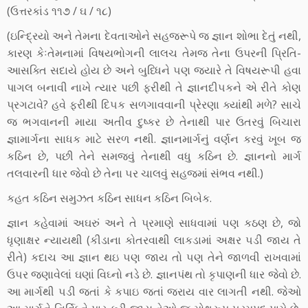
(ઉત્તરકાંડ ૧૧૭ / ઘ / ૧૮)
(ઇન્‍દ્રિયો અને તેમના દેવતાઓને સહજરૂપે જ જ્ઞાન શોભા દેતું નથી,
કારણ કેઃતેમનામાં વિષયભોગની લાલચ તેમજ તેના ઉપરની પ્રિતિ-
આસક્તિ સદાયે હોય છે અને બુધ્‍ધિને ૫ણ જયારે તે વિષયરૂપી હવા
પાગલ બનાવી નાખે ત્‍યાર પછી ફરીથી તે જ્ઞાનદી૫કને એ રીતે કોણ
પ્રગટાવે? હવે ફરીથી દિ૫ક સળગાવવાની પ્રેરણા ક્યાંથી મળે? સાચે
જ ભગવાનની માયા અતીવ દુષ્કર છે તેનાથી પાર ઉતરવું બિચારા
જ્ઞામાર્ગના સાધક માટે સરળ નથી. જ્ઞાનમાર્ગનું વર્ણન કરવું ખૂબ જ
કઠિન છે, પછી તેને સમજવું તેનાથી વધુ કઠિન છે. જ્ઞાનનો માર્ગ
તલવારની ધાર જેવો છે તેના ૫ર ચાલવું સહજમાં સંભવ નથી.)
કહત કઠિન સમુઝત કઠિન સાધન કઠિન બિબેક.
જ્ઞાન કહેવામાં અઘરું અને તે પ્રમાણે સાધવામાં ૫ણ કઠણ છે, જો
ધૃણાક્ષર ન્‍યાયથી (કીડાના કોતરવાથી લાકડામાં અક્ષર ૫ડી જાય તે
રીતે) કદાચ આ જ્ઞાન થઇ ૫ણ જાય તો ૫ણ તેને જાળવી રાખવામાં
ઉ૫ર જણાવેલાં ઘણાં વિઘ્નો નડે છે. જ્ઞાનપંથ તો કૃપાણની ધાર જેવો છે.
આ માર્ગથી ૫ડી જતાં કે કપાઇ જતાં જરાય વાર લાગતી નથી. જેઓ