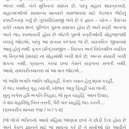
અંતર નથી. બંને મુક્તિનાં સાધન છે, પરંતુ મહાન શાસ્‍ત્રકારો,
મહાત્‍માઓએ સામાન્‍ય માનવને સમજાવવા માટે કેટલાક ભેદોનું
સ્‍પષ્‍ટીકરણ કર્યું છે. તુલસીદાસજી લખે છે કે જ્ઞાન – યોગ – વૈરાગ્‍ય
વગેરે તમામ શબ્‍દ પુલ્‍લિંગ પુરૂષ સશક્ત હોય છે અને સ્‍ત્રી અબળા
અને જડ સ્‍વભાવની હોય છે એટલે પુરૂષે સ્‍ત્રીઓની મોહજાળથી
બચવું જોઇએ, પરંતુ આ સકામ કલ્‍પના જ છે, વાસ્‍તવિક જીવનમાં
આવું હોતું નથી. ફક્ત ઇન્‍દ્રિયજીત – વિરક્ત અને વિવેકશીલ વ્‍યક્તિ
જ સ્‍ત્રિઓ (માયા) ના મોહમાંથી બચી શકે છે, અન્‍ય સંસારી બચી
શકતા નથી. પ્રયત્‍ન કરવા છતાં તેમને સફળતા મળતી નથી.
આવો, રામચરીતમાનસ માં આ વાત જોઇએ….
જે અસિ ભગતિ જાનિ પરિહરહીં, કેવલ ગ્‍યાન હેતુ શ્રમ કરહીં,
તે જડ કામધેનુ ગૃહ ત્‍યાગી, ખોજત આકુ ફિરહીં ૫ય લાગી,
સુનુ ખગેસ હરિ ભગતિ બિહાઇ, જે સુખ ચાહહિં આન ઉપાઇ,
તે શઠ મહાસિંધુ બિન તરની, પૈરી પાર ચાહહિં જડ કરની…..
(રામચરીત માનસ ૧૧૪ / ખ / ૧-૨)
(જે લોકો ભક્તિનો આવો મહિમા જાણવા છતાં તે છોડી દેતા હોય છે
અને કેવળ જ્ઞાનને માટે જ સાધના કરે છે તે મૂર્ખાઓ ઘેર આવીને