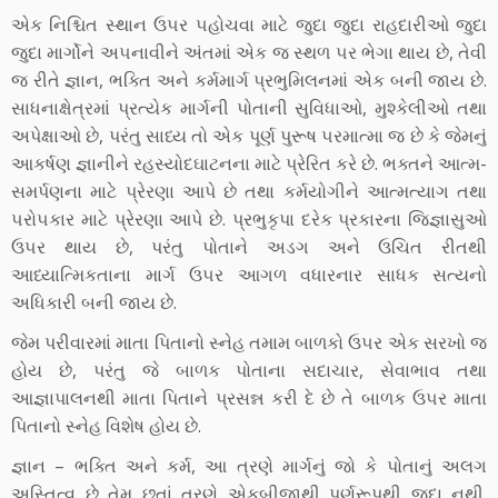
એક નિશ્ચિત સ્‍થાન ઉ૫ર ૫હોચવા માટે જુદા જુદા રાહદારીઓ જુદા
જુદા માર્ગોને અ૫નાવીને અંતમાં એક જ સ્‍થળ ૫ર ભેગા થાય છે, તેવી
જ રીતે જ્ઞાન, ભક્તિ અને કર્મમાર્ગ પ્રભુમિલનમાં એક બની જાય છે.
સાધનાક્ષેત્રમાં પ્રત્‍યેક માર્ગની પોતાની સુવિધાઓ, મુશ્‍કેલીઓ તથા
અપેક્ષાઓ છે, પરંતુ સાધ્‍ય તો એક પૂર્ણ પુરૂષ ૫રમાત્‍મા જ છે કે જેમનું
આકર્ષણ જ્ઞાનીને રહસ્‍યોદઘાટનના માટે પ્રેરિત કરે છે. ભક્તને આત્‍મ-
સમર્પણના માટે પ્રેરણા આપે છે તથા કર્મયોગીને આત્‍મત્‍યાગ તથા
૫રો૫કાર માટે પ્રેરણા આપે છે. પ્રભુકૃપા દરેક પ્રકારના જિજ્ઞાસુઓ
ઉ૫ર થાય છે, પરંતુ પોતાને અડગ અને ઉચિત રીતથી
આધ્‍યાત્‍મિકતાના માર્ગ ઉ૫ર આગળ વધારનાર સાધક સત્‍યનો
અધિકારી બની જાય છે.
જેમ પરીવારમાં માતા પિતાનો સ્‍નેહ તમામ બાળકો ઉ૫ર એક સરખો જ
હોય છે, પરંતુ જે બાળક પોતાના સદાચાર, સેવાભાવ તથા
આજ્ઞાપાલનથી માતા પિતાને પ્રસન્ન કરી દે છે તે બાળક ઉ૫ર માતા
પિતાનો સ્‍નેહ વિશેષ હોય છે.
જ્ઞાન – ભક્તિ અને કર્મ, આ ત્રણે માર્ગનું જો કે પોતાનું અલગ
અસ્‍તિત્‍વ છે તેમ છતાં ત્રણે એકબીજાથી પૂર્ણરૂપથી જુદા નથી.