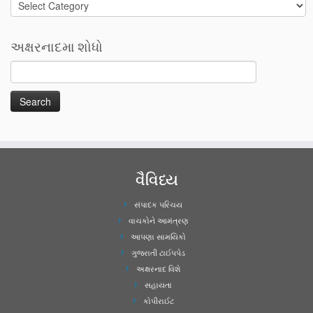
Categories
અક્ષરનાદમા શોધો
વૈવિધ્ય
સંપાદક પરિચય
વાચકોને આમંત્રણ
આપણા સામયિકો
ગુજરાતી ટાઈપપેડ
અક્ષરનાદ વિશે
સહાયતા
કોપીરાઈટ