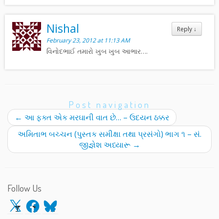
Nishal
Reply
↓
February 23, 2012 at 11:13 AM
વિનોદભાઈ તમારો ખુબ ખુબ આભાર….
Post navigation
←
આ ફક્ત એક મરઘાની વાત છે… – ઉદયન ઠક્કર
અમિતાભ બચ્ચન (પુસ્તક સમીક્ષા તથા પ્રસંગો) ભાગ ૧ – સં.
જીજ્ઞેશ અધ્યારૂ
→
Follow Us
X
Facebook
Bluesky