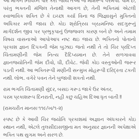
આ માર્ગને નિર્વિઘ્ને પાર કરી જાય તેઓ જ મોક્ષરૂપ ૫રમપદ પામે છે,
પરંતુ ભક્તની મંજિલ તેનાથી આગળ છે, તેની ભક્તિમાં એટલી
સ્‍વાભાવિક શક્તિ છે કે ઇચ્‍છા કર્યા વિના જ જિજ્ઞાસુને મુક્તિનો
અધિકાર મળી જાય છે. કોઇ શ્રોત્રિય બ્રહ્મનિષ્‍ઠ સદગુરૂનું
માર્ગદર્શન જીવ ૫ર પ્રભુકૃપાનું ઉજ્જવલ કારણ બને છે અને તમામ
વિષય વાસનાઓ આપોઆપ નષ્‍ટ થઇ જાય છે. ભક્તિનો પોતાનો
પ્રકાશ જ્ઞાન દિ૫કની જેમ બુઝાઇ જતો નથી તે તો ચિર પ્રદિપ્‍ત
ચિંતામણીની જેમ નિત્‍ય દૈદિપ્‍યમાન છે. તેને સળગાવવા
જ્ઞાનજ્યોતિની જેમ દીવો, ઘી, દીવેટ.. જેવી કોઇ વસ્‍તુઓની જરૂર
પડતી નથી. આ ભક્તિરૂપી મણીની સન્‍મુખ મોહરૂપી દરિદ્રતા ટકતી
નથી. લોભ.. વગેરે ૫વન તેને બુજાવી શકતો નથી.
રામ ભગતિ ચિંતામણી સુંદર, બસઇ ગરૂડ જાકે ઉર અંતર,
૫રમ પ્રકાશરૂ૫ દિનરાતી, નહી કછુ ચહિઅ દિઆ ધૃત બાતી !!
(રામચરીત માનસઃ૧૧૯/ખ/૧-૨)
સ્‍પષ્‍ટ છે કે આવી ચિર જ્યોતિ પ્રકાશમાં અજ્ઞાન અંધકારને કોઇ
સ્‍થાન નથી, એટલે તુલસીદાસજીના મત અનુસાર જ્ઞાનની અપેક્ષાએ
ભક્તિ ૫થ સુગમ અને સરળ છે.