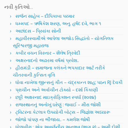
નવી કૃતિઓ…
સર્જન સાહેબ – દીપિકાબા પરમાર
ધમ્મપદ – ઋષિકેશ શરણ, અનુ. હર્ષદ દવે, ભાગ ૧
અછાંદસ – પ્રિયંકા સોની
મહાવીરસ્વામીએ આપેલા અજોડ સિદ્ધાંતો – યોગતિલક
સૂરિશ્વરજી મહારાજ
કબીર વચન વિસ્તાર – શૈલેષ ત્રિવેદી
અક્ષરનાદનો અઢારમા વર્ષમાં પ્રવેશ..
હીરામંડી – સમાજના કલંકને ભપકાદાર આર્ટ તરીકે
ચીતરવાની કુત્સિત વૃત્તિ
ધોવા નાખેલા જીન્સનું ગીત – ચંદ્રકાન્ત શાહ; પઠન RJ દેવકી
પ્રાચીન અને અર્વાચીન ટોક્યો – દર્શા કિકાણી
છઠ્ઠી અક્ષરનાદ માઇક્રોફિક્શન સ્પર્ધા (૨૦૨૪)
રાજસ્થાનનું અનોખું ઘરેણું : જવાઈ – મીરા જોશી
ટ્વિટરના કેટલાક ઉપયોગી બોટ્સ – જિજ્ઞેશ અધ્યારૂ
જોજો પાંપણ ના ભીંજાય.. – કમલેશ જોષી
ધોળાવીરા : એક અવર્ણનીય અનુભવ (ભાગ ૨) – અમી દોશી