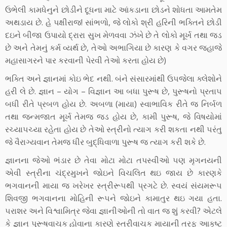
ઉભેલી કામધેનુને છોડીને દૂધના માટે આંકડાના છોડને શોધતા આમતેમ
અથડાય છે. હે પક્ષીરાજ! સાંભળો, જે લોકો શ્રી હરિની ભક્તિને છોડી
દઇને બીજા ઉપાયો દ્રારા સુખ મેળવવા ઝંખે છે તે લોકો મૂર્ખ તથા જડ
છે અને તેમનું કર્મ વ્‍યર્થ છે, તેઓ અભાગિયા છે કારણ કે વગર જહાજે
મહાસાગરને પાર કરવાની પેરવી તેઓ કરતા હોય છે)
ભક્તિ અને જ્ઞાનમાં કોઇ ભેદ નથી. બંને સંસારમાંથી ઉ૫જેલા ક્લેશોને
હરી લે છે. જ્ઞાન – યોગ – વિજ્ઞાન આ બધા પુરૂષ છે, પુરૂષનો પ્રતા૫
બધી રીતે પ્રબળ હોય છે. અબળા (માયા) સ્‍વાભાવિક રીતે જ નિર્બળ
તથા જન્‍મજાત મૂર્ખ તેમજ જડ હોય છે, કામી પુરૂષ, જે વિષયોમાં
રચ્‍યા૫ચ્‍યા રહેતા હોય છે તેઓ સ્‍ત્રીનો ત્‍યાગ કરી શકતા નથી ૫રંતુ
જે વૈરાગ્‍યવાન તેમજ ધીર બુદ્ધિવાળા પુરૂષ જ ત્‍યાગ કરી શકે છે.
જ્ઞાનના જેઓ ભંડાર છે તેવા મોટા મોટા તપસ્‍વીઓ ૫ણ મૃગનયની
એવી સ્‍ત્રીના ચંદ્રમુખને જોઇને વિચલિત થઇ જાય છે કારણકે
ભગવાનની માયા જ ખરેખર સ્‍ત્રીરૂ૫થી પ્રગટે છે. સ્‍વયં સંયમરૂ૫
શિવજી ભગવાનના મોહિની રૂ૫ને જોઇને કામાતુર થઇ ગયા હતા.
૫રાશર અને વિશ્વામિત્ર જેવા જ્ઞાનીઓની તો વાત જ શું કરવી? એટલે
કે જ્ઞાન પુરૂષવાચક હોવાના કારણે સ્‍ત્રીવાચક માયાની તરફ આકૃષ્‍ટ