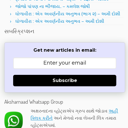
જોજો પાંપણ ના ભીંજાય.. – કમલેશ જોષી
ધોળાવીરા : એક અવર્ણનીય અનુભવ (ભાગ ૨) – અમી દોશી
ધોળાવીરા : એક અવર્ણનીય અનુભવ – અમી દોશી
સબસ્ક્રિપ્શન
Get new articles in email:
Subscribe
Aksharnaad Whatsapp Group
અક્ષરનાદના વ્હોટ્સએપ ગ્રુપ સાથે જોડાવ
અહીં
ક્લિક કરીને
અને મેળવો નવા લેખની લિંક તમારા
વ્હોટ્સએપમાં.