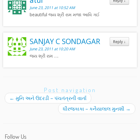
atul
Reply
↓
June 23, 2011 at 10:52 AM
beautiful જય શ્રી રામ મજા આવિ ગઈ
SANJAY C SONDAGAR
Reply
↓
June 23, 2011 at 10:20 AM
જય શ્રી રામ ….
Post navigation
←
મુનિ અને ઉંદરડી – પંચતંત્રની વાર્તા
ધીરજકાકા – કનૈયાલાલ મુનશી
→
Follow Us