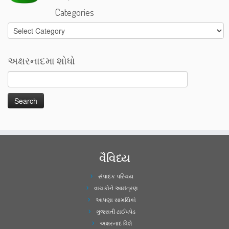
Categories
Categories
અક્ષરનાદમા શોધો
વૈવિધ્ય
સંપાદક પરિચય
વાચકોને આમંત્રણ
આપણા સામયિકો
ગુજરાતી ટાઈપપેડ
અક્ષરનાદ વિશે