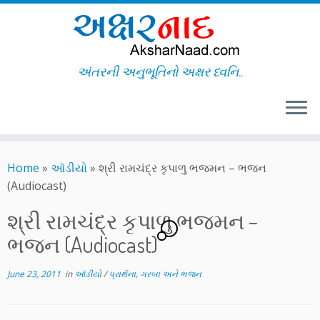
અંતરની અનુભૂતિનો અક્ષર ધ્વનિ..
Skip
to
Home
»
ઑડીયો
»
શ્રી રામચંદ્ર કૃપાળુ ભજમન – ભજન
content
(Audiocast)
શ્રી રામચંદ્ર કૃપાળુ ભજમન –
7
ભજન (Audiocast)
June 23, 2011
in
ઑડીયો
/
પ્રાર્થના, ગરબા અને ભજન