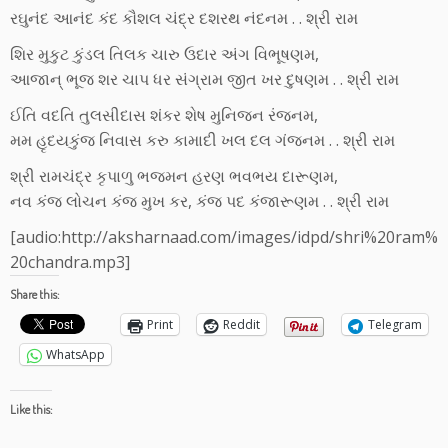
રઘુનંદ આનંદ કંદ કૌશલ ચંદ્ર દશરથ નંદનમ . . શ્રી રામ
શિર મુકુટ કુંડલ તિલક ચારુ ઉદાર અંગ વિભૂષણમ,
આજાન્ ભૂજ શર ચાપ ધર સંગ્રામ જીત ખર દુષણમ . . શ્રી રામ
ઈતિ વદતિ તુલસીદાસ શંકર શેષ મુનિજન રંજનમ,
મમ હૃદયકુંજ નિવાસ કરુ કામાદી ખલ દલ ગંજનમ . . શ્રી રામ
શ્રી રામચંદ્ર કૃપાળુ ભજમન હરણ ભવભય દારૂણમ,
નવ કંજ લોચન કંજ મુખ કર, કંજ પદ કંજારૂણમ . . શ્રી રામ
[audio:http://aksharnaad.com/images/idpd/shri%20ram%
20chandra.mp3]
Share this:
Print
Reddit
Telegram
WhatsApp
Like this: