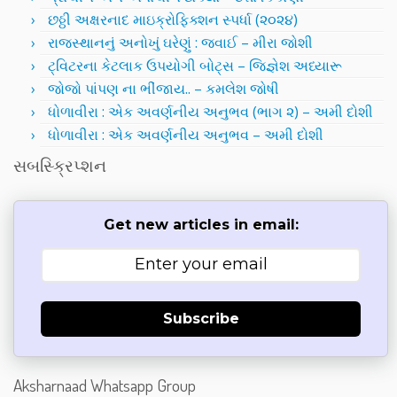
છઠ્ઠી અક્ષરનાદ માઇક્રોફિક્શન સ્પર્ધા (૨૦૨૪)
રાજસ્થાનનું અનોખું ઘરેણું : જવાઈ – મીરા જોશી
ટ્વિટરના કેટલાક ઉપયોગી બોટ્સ – જિજ્ઞેશ અધ્યારૂ
જોજો પાંપણ ના ભીંજાય.. – કમલેશ જોષી
ધોળાવીરા : એક અવર્ણનીય અનુભવ (ભાગ ૨) – અમી દોશી
ધોળાવીરા : એક અવર્ણનીય અનુભવ – અમી દોશી
સબસ્ક્રિપ્શન
Get new articles in email:
Subscribe
Aksharnaad Whatsapp Group