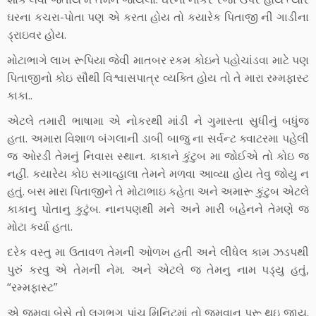
ઘરના કચરા-પોતા પણ એ કરતા હોય તો કયારેક પિતાજી ની ગાડીના
ડ્રાઇવર હોય.
મોટાભાગે લાખ રૂપિયા જેવી માતબર રકમ કોઇને પહોચાંડવા માટે પણ
પિતાજીનો કોઇ સૌથી વિશ્વાસપાત્ર વ્યક્તિ હોય તો તે મારા રમ્મફાસ્ટ
કાકા..
એટલે તમારી ભાષામા એ નોકરથી માંડી ને ગુમાસ્તા સુધીનું બધુંજ
હતા. અમારા વિશાળ બંગલાની ડાબી બાજુ ના સર્વન્ટ ક્વાટરમા પહેલી
જ ઓરડી તેમનું નિવાસ સ્થાન. કાકાને કુંટુબ મા જોઈએ તો કોઇ જ
નહીં. કયારેય કોઇ સગાવ્હાલા તેમને મળવા આવ્યા હોય તેવુ જોયુ ન
હતું. બસ મારા પિતાજીને તે મોટાભાઇ કહેતા અને અમારૂ કુંટુબ એટલે
કાકાનુ પોતાનુ કુટુંબ. નાનપણથી મને અને મારી બહેનને તેમણે જ
મોટા કર્યા હતા.
દરેક વસ્તુ મા ઉતાવળ તેમની ઓળખ હતી અને લીધેલ કામ ઝડપથી
પુરું કરવુ એ તેમની નેમ. અને એટલે જ તેમનુ નામ પડ્યુ હતું,
“રમ્મફાસ્ટ”
એ જમવા બેસે તો લગભગ પાંચ મિનિટમાં તો જમવાનુ પુરૂ થઇ જાય.