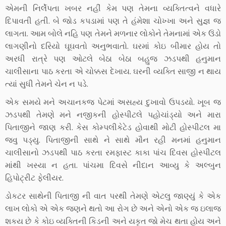
એમની નિર્લેપતા ખબર નહીં કેમ પણ તેમના વ્યક્તિત્વને વધારે
દિપાવતી હતી. બે જોડ કપડામાં પણ તે હંમેશા ચોખ્ખા અને સુજ્ઞ જ
લાગતા. આમ બોલે નહિ પણ તેમને મળનાર લોકોને તેમનામાં એક ઉંડો
લાગણીનો દરિયો ઘૂઘવતો અનુભવાતો. ઘરમાં કોઇ બીમાર હોય તો
અરધી રાત્રે પણ ઓટલે બેઠા બેઠા બહુજ ઝડપથી હનુમાન
ચાલીસાના પાઠ કરતા એ ચોક્કસ દેખાય. ઘરની વ્યક્તિ સાજી ન થાય
ત્યાં સુધી તેમને ચેન ન પડે.
એક સમયે મને અચાનકજ પેટમાં અસહ્ય દુખાવો ઉપડયો. ખૂબ જ
ઝડપથી તેમણે મને નજીકની હોસ્પીટલે પહોચાંડ્યો અને મારા
પિતાજીને જાણ કરી. કેસ કોમ્પલીકેટેડ હોવાથી મોટી હોસ્પીટલ મા
જવુ પડ્યુ. પિતાજીની સાથે ને સાથે મૌન રહી મનમાં હનુમાન
ચાલીસાનો ઝડપથી પાઠ કરતા રમફાસ્ટ કાકા પાંચ દિવસ હોસ્પીટલ
માંથી ખસ્યા ન હતા. પાંચમા દિવસે નીદાન આવ્યુ કે અલ્બુન
હિપોટ્રીટ ફેલીયર.
ડોકટર સાથેની પિતાજી ની વાત પરથી તેમણે એટલુ જાણ્યું કે એક
લાખ લોકો એ એક જણને થતો આ રોગ છે અને એનો એક જ ઇલાજ
શકય છે કે કોઇ વ્યક્તિની કિડની અને યકૃત જો મેચ થતા હોય અને