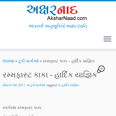
અંતરની અનુભૂતિનો અક્ષર ધ્વનિ..
Skip
to
Home
»
ટૂંકી વાર્તાઓ
»
રમ્મફાસ્ટ કાકા – હાર્દિક યાજ્ઞિક
content
14
રમ્મફાસ્ટ કાકા – હાર્દિક યાજ્ઞિક
March 30, 2011
in
ટૂંકી વાર્તાઓ
tagged
ડૉ. હાર્દિક યાજ્ઞિક
સ્વર્ગસ્થ રમ્મફાસ્ટ કાકા