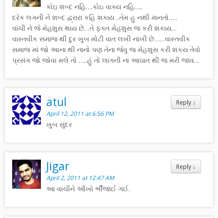
કોઇ શબ્દ નહિ….કોઇ વાક્ય નહિ…..
દરેક લગની ને શબ્દ દ્વ્રારા કહિ શકાય ..તેમ હુ નથી માનતો…..
વાંચી ને જે મેહશુસ થાય છે…તે ફક્ત મેહશુસ જ કરી શકાય…
વાસ્તવીક સમાજ થી દુર ખુબ મોટી વાત લખી નાખી છે……વાસ્તવીક
સમાજ માં જો આના થી નાનો પણ તેના જેવુ જ મેહશુસ કરી શકય તેવો
પ્રસંગ જો જોવા મલે તો …..હું તો લાગની ના આઘાત થી જ મરી જાવ…
atul
Reply
↓
April 12, 2011 at 6:56 PM
ખુબ સુંદર
Jigar
Reply
↓
April 2, 2011 at 12:47 AM
આ વાચીને આઁખો ભીઁજાઈ ગઈ.