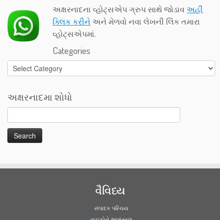
અક્ષરનાદના વ્હોટ્સએપ ગ્રુપ સાથે જોડાવ
અહીં
ક્લિક કરીને
અને મેળવો નવા લેખની લિંક તમારા
વ્હોટ્સએપમાં.
Categories
Categories
અક્ષરનાદમા શોધો
વૈવિધ્ય
સંપાદક પરિચય
વાચકોને આમંત્રણ