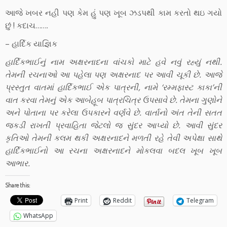
આજે ખબર નહી પણ કેમ હું પણ ખૂબ ઝડપથી કામ કરતો થઇ ગયો
છું ! કદાચ…….
– હાર્દિક યાજ્ઞિક
હાર્દિકભાઈનું નામ અક્ષરનાદના વાંચકો માટે હવે નવું રહ્યું નથી.
તેમની રચનાઓ આ પહેલા પણ અક્ષરનાદ પર આવી ચૂકી છે. આજે
પ્રસ્તુત વાતમાં હાર્દિકભાઈ એક પાત્રની, નામે ‘રમ્મફાસ્ટ કાકા’ની
વાત કરવા તેમનું એક આબેહૂબ પાત્રચિત્ર ઉપસાવે છે. તેમના ગુણોને
અને પોતાના પર કરેલા ઉપકારને વર્ણવે છે. વાર્તાનો અંત તેની સતત
જકડી રાખતી પ્રવાહિતા જેટલો જ સુંદર આપ્યો છે. આવી સુંદર
કૃતિઓ તેમની કલમ થકી અક્ષરનાદને મળતી રહે તેવી અપેક્ષા સાથે
હાર્દિકભાઈનો આ રચના અક્ષરનાદને મોકલવા બદલ ખૂબ ખૂબ
આભાર.
Share this:
Print
Reddit
Telegram
WhatsApp