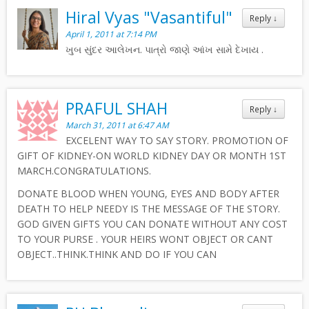
Hiral Vyas "Vasantiful"
Reply
↓
April 1, 2011 at 7:14 PM
ખુબ સુંદર આલેખન. પાત્રો જાણે આંખ સામે દેખાય .
PRAFUL SHAH
Reply
↓
March 31, 2011 at 6:47 AM
EXCELENT WAY TO SAY STORY. PROMOTION OF
GIFT OF KIDNEY-ON WORLD KIDNEY DAY OR MONTH 1ST
MARCH.CONGRATULATIONS.
DONATE BLOOD WHEN YOUNG, EYES AND BODY AFTER
DEATH TO HELP NEEDY IS THE MESSAGE OF THE STORY.
GOD GIVEN GIFTS YOU CAN DONATE WITHOUT ANY COST
TO YOUR PURSE . YOUR HEIRS WONT OBJECT OR CANT
OBJECT..THINK.THINK AND DO IF YOU CAN