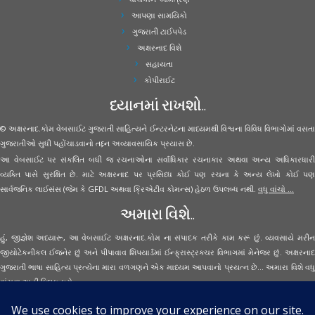
આપણા સામયિકો
ગુજરાતી ટાઈપપેડ
અક્ષરનાદ વિશે
સહાયતા
કોપીરાઈટ
ધ્યાનમાં રાખશો..
© અક્ષરનાદ.કોમ વેબસાઈટ ગુજરાતી સાહિત્યને ઈન્ટરનેટના માધ્યમથી વિશ્વના વિવિધ વિભાગોમાં વસતા
ગુજરાતીઓ સુધી પહોંચાડવાનો તદ્દન અવ્યાવસાયિક પ્રયાસ છે.
આ વેબસાઈટ પર સંકલિત બધી જ રચનાઓના સર્વાધિકાર રચનાકાર અથવા અન્ય અધિકારધારી
વ્યક્તિ પાસે સુરક્ષિત છે. માટે અક્ષરનાદ પર પ્રસિધ્ધ કોઈ પણ રચના કે અન્ય લેખો કોઈ પણ
સાર્વજનિક લાઈસંસ (જેમ કે GFDL અથવા ક્રિએટીવ કોમન્સ) હેઠળ ઉપલબ્ધ નથી.
વધુ વાંચો ...
અમારા વિશે..
હું, જીજ્ઞેશ અધ્યારૂ, આ વેબસાઈટ અક્ષરનાદ.કોમ ના સંપાદક તરીકે કામ કરૂં છું. વ્યવસાયે મરીન
જીયોટેકનીકલ ઈજનેર છું અને પીપાવાવ શિપયાર્ડમાં ઈન્ફ્રાસ્ટ્રક્ચર વિભાગમાં મેનેજર છું. અક્ષરનાદ
ગુજરાતી ભાષા સાહિત્ય પ્રત્યેના મારા વળગણને એક માધ્યમ આપવાનો પ્રયત્ન છે... અમારા વિશે વધુ
વાંચવા
અહીં ક્લિક કરો...
Secured Site Assurance