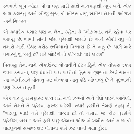
સ્વભાવે ખૂબ ઓછા બોલા પણ મારી સાથે નાનપણથી ખૂબ બને. એક
લાલ કલરનુ અને બીજુ ભુરું, બે ખીસ્સાવાળુ ખમીસ તેમની ઓળખ
અને મિલ્કત.
એ ક્યારેય પગાર પણ ન લેતાં, કહેતા કે “મોટાભાઇ, તમે રહેવા ઘર
આપ્યુ છે. ભાભી માંની જેમ પ્રેમથી જમાડે છે અને સૌથી વધુ તો
તમારો મારી ઉપર કરોડ રૂપિયાનો વિશ્વાસ છે તે બહુ છે. પછી મારે
પગારનું શું કરવું છે? મારે જોઈશે તો કો’ક દી’ લઈ લઇશ”
પિતાજી તેના નામે ઍકાઉન્ટ ખોલાવીને દર મહિને એક ચોક્કસ રકમ
જમા કરાવતા, પણ ધંધાની પાઇ પાઈ નો હિસાબ જીભના ટેરવે રાખતા
આ ઓલીયાને પોતાનુ કઇ બેન્કમાં ખાતુ શેઠે ખોલાવ્યું છે તે પૂછવાની
પણ ફિકર ન હતી.
એક વાર હુ રમ્મફાસ્ટ કાકા માંટે નવો ઝભ્ભો અને લેંઘો લઇને આવેલો,
અને તેમને તે પહેરવા ફરજ પાડેલી, ત્યારે હસીને તેમણે કહ્યુ કે,
“ભયલુ, ભાઈ તમે પ્રેમથી લાવ્યા છો તો તમારા જ કોઇ પ્રસંગે
પહેરીશ, બસ !” અને ફરી પાછુ એમના એજ બે ખમીસ અને કાળા બે
પાટલુનમાં સજ્જ થઇ પોતાના કામે ઝટ લાગી ગયા હોય.