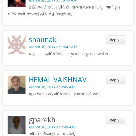
March 30, 2011 at 10:45 AM
હાર્દિકભાઈ સરસ કૃતિ છે .વાંચતા વાંચતા પાત્ર આબેહુબ
નજર સામે તરવરતું હોય તેવું અનુભવ્યું .
shaunak
Reply
↓
March 30, 2011 at 10:41 AM
વાહ…….. હાર્દિકભાઇ……..you r a great writer…
HEMAL VAISHNAV
Reply
↓
March 30, 2011 at 9:45 AM
ખુબ જ સરસ હાર્દિકભાઈ…લખતા રહો યાર…
gparekh
Reply
↓
March 30, 2011 at 7:49 AM
આઁખો ભીઁજાણી આ વાચીને,