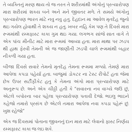
તે વ્યક્તિનું મરણ થાય તો જ તરત તે શરીરમાંથી અંગોનું પ્રત્યારોપણ
મારા શરીરમાં શકય બને અને મને જીવતર મળે. તે સમયે અંગોનુ
પ્રત્યારોપણ ભારત માંટે નવુ નવુ હતુ. દેહદાન મા આવેલ મૃતદેહ જુનો
થઇ ગયેલ હોવાથી તે શકય ન હતુ. ખબર નહિ કેમ પણ તે દિવસે મારા
રૂમમાંથી રમ્મફાસ્ટ કાકા ગુમ થઇ ગયા. લગભગ સાંજે સાત વાગે તે
એક પાંચ મીનીટ માટે મારા રૂમમાં આવ્યા હતા. મારા માથા પર ઝડપ
થી હાથ ફેરવી તેમની એ જ જાણીતી ઝડપી ચાલે રૂમમાંથી બહાર
નીકળી ગયા હતા.
બીજા દિવસે સવારે તેમનો મૃતદેહ તેમના રૂમમા મળ્યો. તેમણે મારા
આપેલા કપડા પહેર્યા હતા. બાજુમાં ડોકટર ના ટેસ્ટ રીપોર્ટ હતા જેમા
છેક ઉપર સર્ટીફીકેટ હતુ કે તેમના અંગો મારા પ્રત્યારોપણ માટે
અનુરૂપ છે. અને એક ચીઠ્ઠી હતી કે “સવારના નવ વાગ્યે જઉં છું,
એટલે બપોરના બાર પહેલા પ્રત્યારોપણ પતાવી દેજો. ભઇલુ ભાઇને
કહેજો તમારો પ્રસંગ છે એટલે તમારા આપેલા નવા કપડા પહેરૂં છું.
ખુશ રહેજો”
એક જ દિવસમાં પોતાના જીવનનું દાન મારા માટે લેવાનો ફાસ્ટ નિર્ણય
રમ્મફાસ્ટ કાકા જ લઇ શકે.