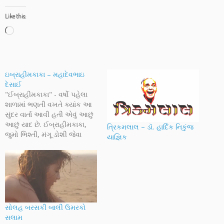
Like this:
Loading…
ઇબ્રાહીમકાકા – મહાદેવભાઇ
દેસાઈ
"ઈબ્રાહીમકાકા" - વર્ષો પહેલા
શાળામાં ભણતી વખતે ક્યાંક આ
સુંદર વાર્તા આવી હતી એવું આછું
આછું યાદ છે. ઈબ્રાહીમકાકા,
ત્રિકમલાલ – ડૉ. હાર્દિક નિકુંજ
જુમો ભિશ્તી, મંગૂ ડોશી જેવા
યાજ્ઞિક
પાત્રોની વચ્ચે વસતું, તેમના
વિચારોમાં ખોવાઈ જતું એ
બાંળપણ કેટલું સુંદર હતું,
લેખકના શબ્દો ક્યાંક મારા માટે
પણ એટલા જ સાચા છે, આ
ચમત્કારનો અર્થ ને…
સોલહ બરસકી બાલી ઉમરકો
સલામ