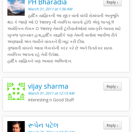
PH Bharadia
Reply
↓
March 31, 2011 at 1:36 AM
હાર્દિક યાજ્ઞિકની આ સુંદર વાર્તા વાંચી રોમાંચની અનુભૂતિ
થઇ કે જાણે ઓ O ‘Henry ની નવલિકા વાંચતો હોઉ એવું લાગ્યું !!!
અમેરિકન લેખક O ‘Henry તેમની ટૂંકીવાર્તાઓમાં ચમત્કૃતિ લાવવા માટે
ખુબજ પ્રખ્યાત હતા,હાર્દિક યાજ્ઞીકે પણ તેમની વાર્તામાં આવીજ રીતે
અણધાર્યો અંત લાવીને વાંચકને દિગ્મૂઢ કરી દીધા.
ગુજરાતી વાંચકો આવા લેખકોની કદર કરે છે અને ઉતરોત્તર સરસ
નવલિકા આપતા રહે તેવી ઉપેક્ષા.
હાર્દિક યાજ્ઞિકને પણ અમારા અભિનંદન.
vijay sharma
Reply
↓
March 31, 2011 at 12:13 AM
Interesting n Good Stuff
રૂપેન પટેલ
Reply
↓