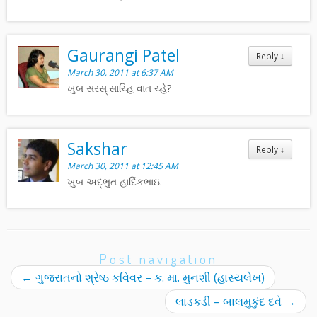
Gaurangi Patel
Reply
↓
March 30, 2011 at 6:37 AM
ખુબ સરસ્.સાચ્હિ વાત ચ્હે?
Sakshar
Reply
↓
March 30, 2011 at 12:45 AM
ખુબ અદ્ભુત હાર્દિકભાઇ.
Post navigation
←
ગુજરાતનો શ્રેષ્ઠ કવિવર – ક. મા. મુનશી (હાસ્યલેખ)
લાડકડી – બાલમુકુંદ દવે
→