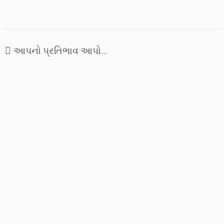
આપનો પ્રતિભાવ આપો....