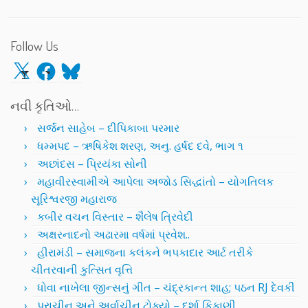
Follow Us
X
Facebook
Bluesky
નવી કૃતિઓ…
સર્જન સાહેબ – દીપિકાબા પરમાર
ધમ્મપદ – ઋષિકેશ શરણ, અનુ. હર્ષદ દવે, ભાગ ૧
અછાંદસ – પ્રિયંકા સોની
મહાવીરસ્વામીએ આપેલા અજોડ સિદ્ધાંતો – યોગતિલક
સૂરિશ્વરજી મહારાજ
કબીર વચન વિસ્તાર – શૈલેષ ત્રિવેદી
અક્ષરનાદનો અઢારમા વર્ષમાં પ્રવેશ..
હીરામંડી – સમાજના કલંકને ભપકાદાર આર્ટ તરીકે
ચીતરવાની કુત્સિત વૃત્તિ
ધોવા નાખેલા જીન્સનું ગીત – ચંદ્રકાન્ત શાહ; પઠન RJ દેવકી
પ્રાચીન અને અર્વાચીન ટોક્યો – દર્શા કિકાણી