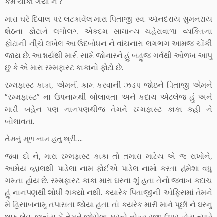
કેમ ચોંકી ગયા ને ?
મારા ઘરે દિવાલ પર લટકાવેલ મારા પિતાજી સ્વ. આંનદરાય સુમનરાય
શેઠના ફોટાને લગોલગ એકદમ સામાન્ય ચહેરાવાળા વ્યકિતના
ફોટાની ની્ચે લખેલ આ ઉદબોધન ને વાંચનારા લગભગ આમજ ચોંકી
જાય છે. આશ્ચર્યથી મારી સામે જોનારને હું બહુજ ગર્વથી ઓળખ આપુ
છુ કે એ મારા રમ્મફાસ્ટ કાકાનો ફોટો છે.
રમ્મફાસ્ટ કાકા, એમની કામ કરવાની ઝડપ જોઇને પિતાજી એમને
“રમ્મફાસ્ટ” ના ઉપનામથી બોલાવતા અને કદાચ એટલેજ હું અને
મારી બહેન પણ નાનપણથીજ તેમને રમ્મફાસ્ટ કાકા કહી ને
બોલાવતા.
તેમનું મૂળ નામ હતુ શ્રી….
જવા દો ને, મારા રમ્મફાસ્ટ કાકા તો તમારા માટેય એ જ રાખોને,
આમેય વ્હાલથી પાડેલા નામ ફોઈએ પાડેલ નામો કરતા હંમેશા વધુ
ગમતા હોય છે. રમ્મફાસ્ટ કાકા મારા ઘરના શું હતા તેનો જવાબ કદાચ
હું નાનપણથી શોધી શકયો નથી. કયારેક પિતાજીની ઓફિસમાં તેમને
મે હિસાબનામું તપાસતા જોયા હતા. તો કયરેક મારી માને પૂછી ને ઘરનું
શાક લેવા જતાંય મેં તેમને જોયેલા. ઘરનો નોકર રજા ઉપર હોય ત્યારે