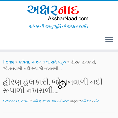
અંતરની અનુભૂતિનો અક્ષર ધ્વનિ..
Skip
to
Home
»
કવિતા, ગઝલ તથા સર્વ પદ્ય
»
હીરણ હલકારી,
content
જોબનવાળી નદી રૂપાળી નખરાળી….
હીરણ હલકારી, જોબનવાળી નદી
9
રૂપાળી નખરાળી….
October 11, 2010
in
કવિતા, ગઝલ તથા સર્વ પદ્ય
tagged
કવિ દાદ
/
ગીર