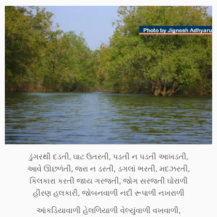
ડુંગરથી દડતી, ઘાટ ઉતરતી, પડતી ન પડતી આખડતી,
આવે ઊછળંતી, જરા ન ડરતી, ડગલાં ભરતી, મદઝરતી,
કિલકારા કરતી જાય ગરજતી, જોગ સરજતી ઘોરાળી
હીરણ હલકારી, જોબનવાળી નદી રૂપાળી નખરાળી
આંકડિયાવાળી હેલળિયાળી વેલ્યુંવાળી વખવાળી,