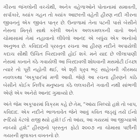
ગીરના જંગલોની વચ્ચેથી, અનેક વહેળાઓને પોતાનામાં સમાવતી,
સર્પાકારે, ક્યાંક ગહન તો ક્યાંક આછરતી વહેતી હીરણ નદી ગીરના
જીવનનું એક જીવંત પાત્ર છે. ઉનાળામાં તેના પટની પાસે બેસીને
નેસના મિત્રો સાથે કરેલી અનેક અલકમલકની વાતો અને
ચોમાસામાં તેમાં નહાવાનો લીધેલો આનંદ એ બધુંય એક અનોખો
અનુભવ છે. કવિદાદની પ્રસ્તુત રચના આ હીરણ નદીને અપાયેલી
કદાચ સૌથી ઉચિત બિરદાવલી હોઈ શકે. મને યાદ છે લીલાપાણી
નેસમાં કાનાને કંઠે ગવાયેલી આ બિરદાવલી શોધવાની મસમોટી ઈચ્છા
ત્યારે તો પૂરી નહોતી થઈ, એ શ્રી ધ્રૃવ ભટ્ટ સાહેબની ગીરમય
નવલકથા ‘અકૂપાર’માં મળી આવી. જેણે આ રચના હીરણને કાંઠે
બેસીને કોઈક નિર્લેપ મનુષ્યના કંઠે લલકારીને ગવાતી નથી સાંભળી
એણે એક અનેરો આનંદ ગુમાવ્યો છે.
અંતે જેમ અકૂપારમાં વિક્રમ કહે છે તેમ, “આંય ખિલ્યો હશે તો બાપ,
કવિદાદ. એક નદીને ભાળતાવેંત જેને આવું કવિત જડ્યું તયેં ઈનો
રૂદિયો કેટલો રાજી થ્યો હશે ! ઈ તો આંય, આ ગયરમાં આ જીગ્યાએ
નાચ્યો હશે.” હીરણનો પ્રસ્તુત ફોટો ૨૦૦૭ ના ચોમાસા પછીની
ગયરની મુલાકાત વખતનો છે.