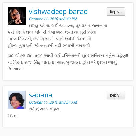
vishwadeep barad
Reply
↓
October 11, 2010 at 8:49 PM
રાણ્યુ કદંબા, લઈ અવડંબા, ધૂડ ધડંબા જળબંબા
કરી કેશ કલબા બીખરી લંબા જય જગદંબા શ્રી અંબા
દાદલ દિલરંગી, છંદ ત્રિભંગી, બની ઉમંગી બિરદાળી
હીરણ હલકારી જોબનવાળી નદી રૂપાળી નખરાળી.
દાદ..એટલે દાદ..મજા આવી ગઈ…ગિરનારની સુંદર સરિતાના વહેતા વહેણ!!
ના ગિરનો રાજા સિઁહ પોતાનેી પ્યાસ બુજાવતો હોય એ દ્રશ્ય જોયું
છે..આભાર.
sapana
Reply
↓
October 11, 2010 at 8:54 AM
નદીનું સરસ વર્ણન..
સપના