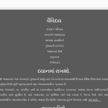
વૈવિધ્ય
સંપાદક પરિચય
વાચકોને આમંત્રણ
આપણા સામયિકો
ગુજરાતી ટાઈપપેડ
અક્ષરનાદ વિશે
સહાયતા
કોપીરાઈટ
ધ્યાનમાં રાખશો..
© અક્ષરનાદ.કોમ વેબસાઈટ ગુજરાતી સાહિત્યને ઈન્ટરનેટના માધ્યમથી વિશ્વના વિવિધ વિભાગોમાં વસતા
ગુજરાતીઓ સુધી પહોંચાડવાનો તદ્દન અવ્યાવસાયિક પ્રયાસ છે.
આ વેબસાઈટ પર સંકલિત બધી જ રચનાઓના સર્વાધિકાર રચનાકાર અથવા અન્ય અધિકારધારી
વ્યક્તિ પાસે સુરક્ષિત છે. માટે અક્ષરનાદ પર પ્રસિધ્ધ કોઈ પણ રચના કે અન્ય લેખો કોઈ પણ
સાર્વજનિક લાઈસંસ (જેમ કે GFDL અથવા ક્રિએટીવ કોમન્સ) હેઠળ ઉપલબ્ધ નથી.
વધુ વાંચો ...