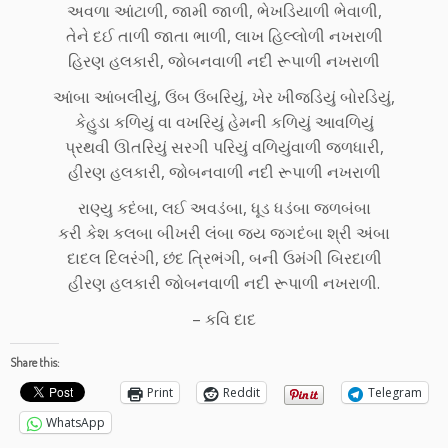
અવળા આંટાળી, જામી જાળી, ભેખડિયાળી ભેવાળી,
તેને દઈ તાળી જાતા ભાળી, લાખ હિલ્લોળી નખરાળી
હિરણ હલકારી, જોબનવાળી નદી રૂપાળી નખરાળી
આંબા આંબલીયું, ઉંબ ઉંબરિયું, ખેર ખીજડિયું બોરડિયું,
કેહુડા કળિયું વા વખરિયું હેમની કળિયું આવળિયું
પ્રથવી ઊતરિયું સરગી પરિયું વળિયુંવાળી જળધારી,
હીરણ હલકારી, જોબનવાળી નદી રૂપાળી નખરાળી
રાણ્યુ કદંબા, લઈ અવડંબા, ધૂડ ધડંબા જળબંબા
કરી કેશ કલબા બીખરી લંબા જય જગદંબા શ્રી અંબા
દાદલ દિલરંગી, છંદ ત્રિભંગી, બની ઉમંગી બિરદાળી
હીરણ હલકારી જોબનવાળી નદી રૂપાળી નખરાળી.
– કવિ દાદ
Share this:
Print
Reddit
Telegram
WhatsApp