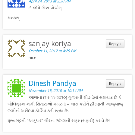
April 24, 2013 at 2:30 PM
ઈ લોવે થિસ પોએમ્
થન્ક્સ્
sanjay koriya
Reply
↓
October 11, 2012 at 4:29 PM
nice
Dinesh Pandya
Reply
↓
November 15, 2010 at 10:14 PM
આજના (૧૫-૧૧-૨૦૧૦) ગુજરાતી મીડ-ડેમાં સમાચાર છે કે
બોલિવુડના નામી સિતારાઓ ગયરમાં – ખાસ કરીને હીરણની આજુબાજુ
જમીનો ખરીદવા કોશિષ કરી રહ્યા છે.
ધ્રુવભટ્ટની “અકૂપાર” ગીરના જંગલની સફર (સફારી) કરાવે છે!