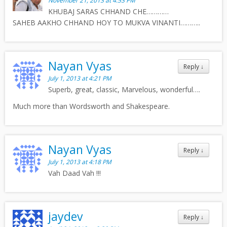
November 21, 2013 at 4:53 PM
KHUBAJ SARAS CHHAND CHE…………
SAHEB AAKHO CHHAND HOY TO MUKVA VINANTI………..
Nayan Vyas
Reply
↓
July 1, 2013 at 4:21 PM
Superb, great, classic, Marvelous, wonderful….
Much more than Wordsworth and Shakespeare.
Nayan Vyas
Reply
↓
July 1, 2013 at 4:18 PM
Vah Daad Vah !!!
jaydev
Reply
↓