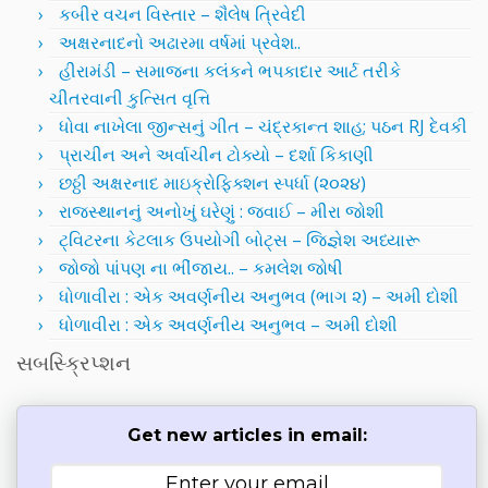
કબીર વચન વિસ્તાર – શૈલેષ ત્રિવેદી
અક્ષરનાદનો અઢારમા વર્ષમાં પ્રવેશ..
હીરામંડી – સમાજના કલંકને ભપકાદાર આર્ટ તરીકે
ચીતરવાની કુત્સિત વૃત્તિ
ધોવા નાખેલા જીન્સનું ગીત – ચંદ્રકાન્ત શાહ; પઠન RJ દેવકી
પ્રાચીન અને અર્વાચીન ટોક્યો – દર્શા કિકાણી
છઠ્ઠી અક્ષરનાદ માઇક્રોફિક્શન સ્પર્ધા (૨૦૨૪)
રાજસ્થાનનું અનોખું ઘરેણું : જવાઈ – મીરા જોશી
ટ્વિટરના કેટલાક ઉપયોગી બોટ્સ – જિજ્ઞેશ અધ્યારૂ
જોજો પાંપણ ના ભીંજાય.. – કમલેશ જોષી
ધોળાવીરા : એક અવર્ણનીય અનુભવ (ભાગ ૨) – અમી દોશી
ધોળાવીરા : એક અવર્ણનીય અનુભવ – અમી દોશી
સબસ્ક્રિપ્શન
Get new articles in email: