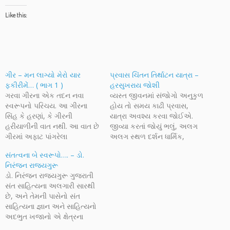
Like this:
ગીર – મન લાગ્યો મેરો યાર
પ્રવાસ ચિંતન તિર્થાટન યાત્રા –
ફકીરીમેં… ( ભાગ 1 )
હરસુખરાય જોશી
ગરવા ગીરના એક તદન નવા
વ્યસ્ત જીવનમાં સંજોગો અનુકુળ
સ્વરૂપનો પરિચય. આ ગીરના
હોય તો સમય કાઢી પ્રવાસ,
સિંહ કે હરણાં, કે ગીરની
યાત્રા અવશ્ય કરવા જોઈએ.
હરીયાળીની વાત નથી. આ વાત છે
જીવ્યા કરતાં જોયું ભલું, અલગ
ગીરમાં અફાટ પાંગરેલા
અલગ સ્થળ દર્શન ધાર્મિક,
અધ્યાત્મની, તેની સંત પરંપરાઓ
ઐતિહાસિક સ્થળો અને તેની
સંતત્વના બે સ્વરૂપો…. – ડો.
અને ગીરની સ્વાભાવિક ફકીરીની.
સાથે સંલગ્ન કથાઓ ક્યાંક
નિરંજન રાજ્યગુરૂ
માણો અમારો ગીરનો અનોખો
અનુકુળતાઓ તો કયાંક
ડો. નિરંજન રાજ્યગુરૂ ગુજરાતી
અનુભવ.
પ્રતિકુળતાઓ, જીવનમાં થોડા
સંત સાહિત્યના અલગારી સારથી
સમય માટે આવતું પરિવર્તન
છે, અને તેમની પાસેનો સંત
તાજગી આપે છે. ભવિષ્યમાં તેના
સાહિત્યના જ્ઞાન અને સાહિત્યનો
સંસ્મરણો વાતચિત વગેરે માનસિક
અદભુત ખજાનો એ ક્ષેત્રના
આનંદ…
રસિકો માટે તેમણે ખૂબ ભાવથી,