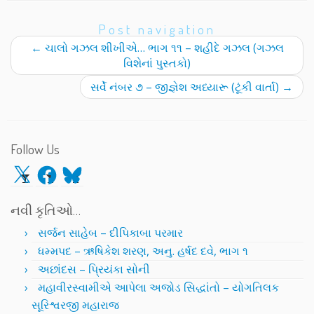
Post navigation
←
ચાલો ગઝલ શીખીએ… ભાગ ૧૧ – શહીદે ગઝલ (ગઝલ
વિશેનાં પુસ્તકો)
સર્વે નંબર ૭ – જીજ્ઞેશ અધ્યારૂ (ટૂંકી વાર્તા)
→
Follow Us
X
Facebook
Bluesky
નવી કૃતિઓ…
સર્જન સાહેબ – દીપિકાબા પરમાર
ધમ્મપદ – ઋષિકેશ શરણ, અનુ. હર્ષદ દવે, ભાગ ૧
અછાંદસ – પ્રિયંકા સોની
મહાવીરસ્વામીએ આપેલા અજોડ સિદ્ધાંતો – યોગતિલક
સૂરિશ્વરજી મહારાજ