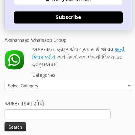
Subscribe
Aksharnaad Whatsapp Group
અક્ષરનાદના વ્હોટ્સએપ ગ્રુપ સાથે જોડાવ
અહીં
ક્લિક કરીને
અને મેળવો નવા લેખની લિંક તમારા
વ્હોટ્સએપમાં.
Categories
Categories
અક્ષરનાદમા શોધો