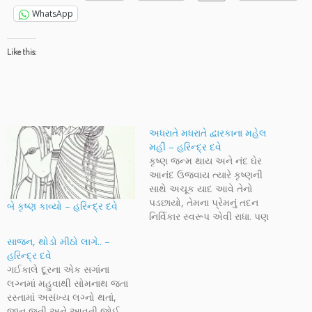
WhatsApp
Like this:
અધરાતે મધરાતે દ્વારકાના મહેલ
મહીં – હરિન્દ્ર દવે
કૃષ્ણ જન્મ થાય અને નંદ ઘેર
આનંદ ઉજવાય ત્યારે કૃષ્ણની
સાથે અચૂક યાદ આવે તેનો
પડછાયો, તેમના પ્રેમનું તદન
બે કૃષ્ણ કાવ્યો – હરિન્દ્ર દવે
નિર્વિકાર સ્વરૂપ એવી રાધા. પણ
મથુરા ગયા પછી કૃષ્ણ એ રાધાને
સાજન, થોડો મીઠો લાગે.. –
યાદ કરે છે? હરિન્દ્ર દવેના
હરિન્દ્ર દવે
શબ્દોમાં વાંચો કૃષ્ણની આ
ગઈકાલે દૂરના એક સગાંના
વ્યથાની અને તેમની તડપની એક
લગ્નમાં મહુવાથી સોમનાથ જતા
રૂપરેખા.
રસ્તામાં અસંખ્ય લગ્નો થતાં,
જાન જતી અને આવતી જોઈ