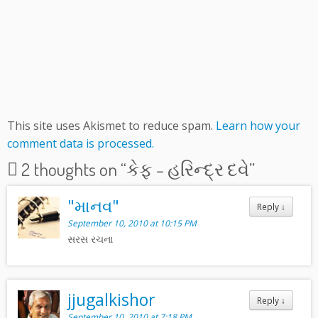
This site uses Akismet to reduce spam.
Learn how your
comment data is processed.
2 thoughts on “
કેફ – હરિન્દ્ર દવે
”
"માનવ"
Reply
↓
September 10, 2010 at 10:15 PM
સરસ રચના
jjugalkishor
Reply
↓
September 10, 2010 at 7:18 PM