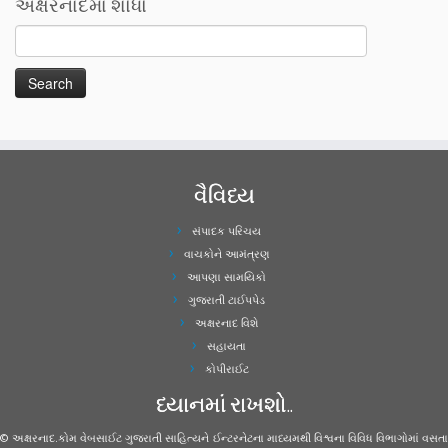
અક્ષરનાદમા શોધો
વૈવિધ્ય
સંપાદક પરિચય
વાચકોને આમંત્રણ
આપણા સામયિકો
ગુજરાતી ટાઈપપેડ
અક્ષરનાદ વિશે
સહાયતા
કોપીરાઈટ
ધ્યાનમાં રાખશો..
© અક્ષરનાદ.કોમ વેબસાઈટ ગુજરાતી સાહિત્યને ઈન્ટરનેટના માધ્યમથી વિશ્વના વિવિધ વિભાગોમાં વસતા