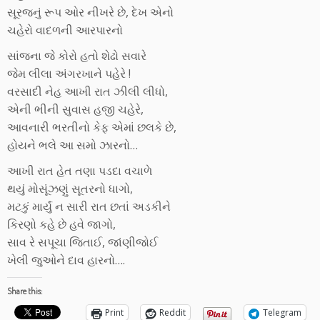
સૂરજનું રૂપ ઓર નીખરે છે, દેખ એનો
ચહેરો વાદળની આરપારનો
સાંજના જે કોરો હતો શેઢો સવારે
જેમ લીલા અંગરખાને પહેરે !
વરસાદી નેહ આખી રાત ઝીલી લીધો,
એની ભીની સુવાસ હજી ચહેરે,
આવનારી ભરતીનો કેફ એમાં છલકે છે,
હોયને ભલે આ સમો ઝારનો…
આખી રાત હેત તણા પડદા વચાળે
થયું મોસૂંઝણું સૂતરનો ધાગો,
મટકું માર્યું ન સારી રાત છતાં અડકીને
કિરણો કહે છે હવે જાગો,
સાવ રે સપૂચા જિતાઈ, જાંણીજોઈ
ખેલી જુઓને દાવ હારનો….
Share this:
Print
Reddit
Telegram