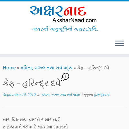
અંતરની અનુભૂતિનો અક્ષર ધ્વનિ..
Skip
to
Home
»
કવિતા, ગઝલ તથા સર્વ પદ્ય
»
કેફ – હરિન્દ્ર દવે
content
2
કેફ – હરિન્દ્ર દવે
September 10, 2010
in
કવિતા, ગઝલ તથા સર્વ પદ્ય
tagged
હરિન્દ્ર દવે
તારા વિખરાયા વાળને સમાર નહીં
સહેજ મને જોવા દે થાક આ સવારનો