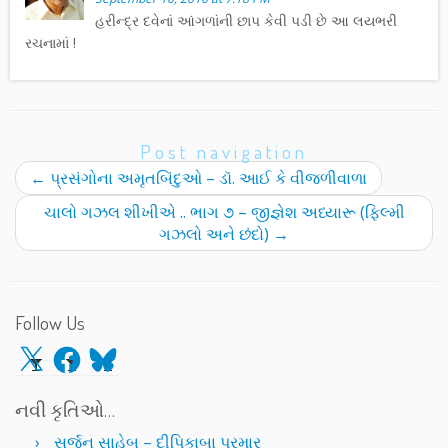
હરીન્દ્ર દવેનાં આંગળાંની છાપ કેવી પડી છે આ લયભરી
રચનામાં !
Post navigation
←
પ્રસંગોના અમૃતબિંદુઓ – ડૉ. આઈ કે વીજળીવાળા
ચાલો ગઝલ શીખીએ .. ભાગ ૭ – જીજ્ઞેશ અધ્યારૂ (ફિલ્મી
ગઝલો અને છંદો)
→
Follow Us
X
Facebook
Bluesky
નવી કૃતિઓ…
સર્જન સાહેબ – દીપિકાબા પરમાર