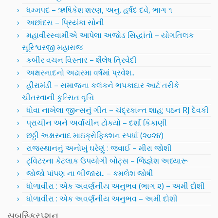
ધમ્મપદ – ઋષિકેશ શરણ, અનુ. હર્ષદ દવે, ભાગ ૧
અછાંદસ – પ્રિયંકા સોની
મહાવીરસ્વામીએ આપેલા અજોડ સિદ્ધાંતો – યોગતિલક
સૂરિશ્વરજી મહારાજ
કબીર વચન વિસ્તાર – શૈલેષ ત્રિવેદી
અક્ષરનાદનો અઢારમા વર્ષમાં પ્રવેશ..
હીરામંડી – સમાજના કલંકને ભપકાદાર આર્ટ તરીકે
ચીતરવાની કુત્સિત વૃત્તિ
ધોવા નાખેલા જીન્સનું ગીત – ચંદ્રકાન્ત શાહ; પઠન RJ દેવકી
પ્રાચીન અને અર્વાચીન ટોક્યો – દર્શા કિકાણી
છઠ્ઠી અક્ષરનાદ માઇક્રોફિક્શન સ્પર્ધા (૨૦૨૪)
રાજસ્થાનનું અનોખું ઘરેણું : જવાઈ – મીરા જોશી
ટ્વિટરના કેટલાક ઉપયોગી બોટ્સ – જિજ્ઞેશ અધ્યારૂ
જોજો પાંપણ ના ભીંજાય.. – કમલેશ જોષી
ધોળાવીરા : એક અવર્ણનીય અનુભવ (ભાગ ૨) – અમી દોશી
ધોળાવીરા : એક અવર્ણનીય અનુભવ – અમી દોશી
સબસ્ક્રિપ્શન