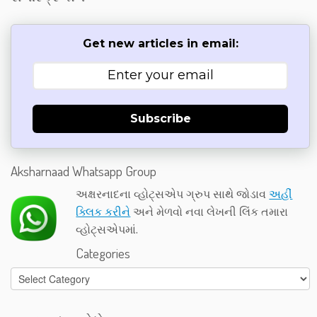
Get new articles in email:
Subscribe
Aksharnaad Whatsapp Group
અક્ષરનાદના વ્હોટ્સએપ ગ્રુપ સાથે જોડાવ
અહીં
ક્લિક કરીને
અને મેળવો નવા લેખની લિંક તમારા
વ્હોટ્સએપમાં.
Categories
Categories