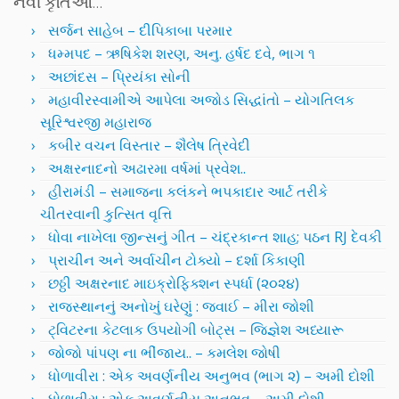
નવી કૃતિઓ…
સર્જન સાહેબ – દીપિકાબા પરમાર
ધમ્મપદ – ઋષિકેશ શરણ, અનુ. હર્ષદ દવે, ભાગ ૧
અછાંદસ – પ્રિયંકા સોની
મહાવીરસ્વામીએ આપેલા અજોડ સિદ્ધાંતો – યોગતિલક
સૂરિશ્વરજી મહારાજ
કબીર વચન વિસ્તાર – શૈલેષ ત્રિવેદી
અક્ષરનાદનો અઢારમા વર્ષમાં પ્રવેશ..
હીરામંડી – સમાજના કલંકને ભપકાદાર આર્ટ તરીકે
ચીતરવાની કુત્સિત વૃત્તિ
ધોવા નાખેલા જીન્સનું ગીત – ચંદ્રકાન્ત શાહ; પઠન RJ દેવકી
પ્રાચીન અને અર્વાચીન ટોક્યો – દર્શા કિકાણી
છઠ્ઠી અક્ષરનાદ માઇક્રોફિક્શન સ્પર્ધા (૨૦૨૪)
રાજસ્થાનનું અનોખું ઘરેણું : જવાઈ – મીરા જોશી
ટ્વિટરના કેટલાક ઉપયોગી બોટ્સ – જિજ્ઞેશ અધ્યારૂ
જોજો પાંપણ ના ભીંજાય.. – કમલેશ જોષી
ધોળાવીરા : એક અવર્ણનીય અનુભવ (ભાગ ૨) – અમી દોશી