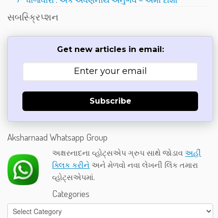
ધોળાવીરા : એક અવર્ણનીય અનુભવ – અમી દોશી
સબસ્ક્રિપ્શન
Get new articles in email:
Subscribe
Aksharnaad Whatsapp Group
અક્ષરનાદના વ્હોટ્સએપ ગ્રુપ સાથે જોડાવ
અહીં
ક્લિક કરીને
અને મેળવો નવા લેખની લિંક તમારા
વ્હોટ્સએપમાં.
Categories
Categories