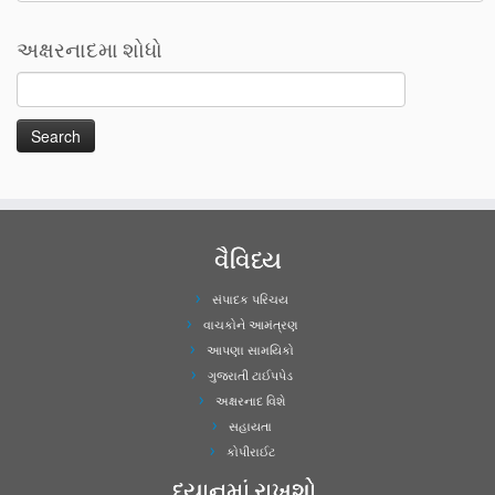
અક્ષરનાદમા શોધો
વૈવિધ્ય
સંપાદક પરિચય
વાચકોને આમંત્રણ
આપણા સામયિકો
ગુજરાતી ટાઈપપેડ
અક્ષરનાદ વિશે
સહાયતા
કોપીરાઈટ
ધ્યાનમાં રાખશો..