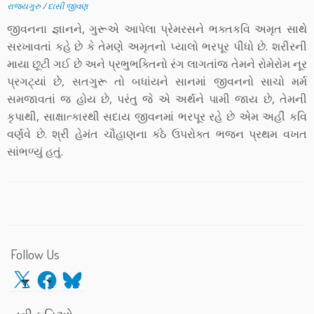
રાજ્યગુરુ
/
દાસી જીવણ
જીવનના જ્ઞાનને, ગુરૂએ આપેલા પ્રેમરસને ભક્તકવિ અમૃત સાથે
સરખાવતાં કહે છે કે તેમણે અમૃતનો પ્યાલો ભરપૂર પીધો છે. શરીરની
માયા છૂટી ગઈ છે અને પ્રભુભક્તિનો રંગ લાગતાંજ તેમને રોમેરોમ નૂર
પ્રગટ્યાં છે, સતગુરૂ તો બધાંયને સાનમાં જીવનનો સાચો મર્મ
સમજાવતાં જ હોય છે, પરંતુ જે એ અર્થને પામી જાય છે, તેમની
કૃપાથી, સાક્ષાત્કારથી સદાય જીવનમાં ભરપૂર રહે છે એમ અહીં કવિ
વર્ણવે છે. શ્રી હેમંત ચૌહાણના કંઠે ઉપરોક્ત ભજન પ્રથમ વખત
સાંભળ્યું હતું.
Follow Us
X
Facebook
Bluesky