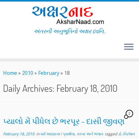
અંતરની અનુભૂતિનો અક્ષર ધ્વનિ..
Skip
to
Home
»
2010
»
February
»
18
content
Daily Archives:
February 18, 2010
2
પ્યાલો મેં પીધેલ છે ભરપૂર – દાસી જીવણ
February 18, 2010
in
ધર્મ અધ્યાત્મ
/
પ્રાર્થના, ગરબા અને ભજન
tagged
ડો. નિરંજન