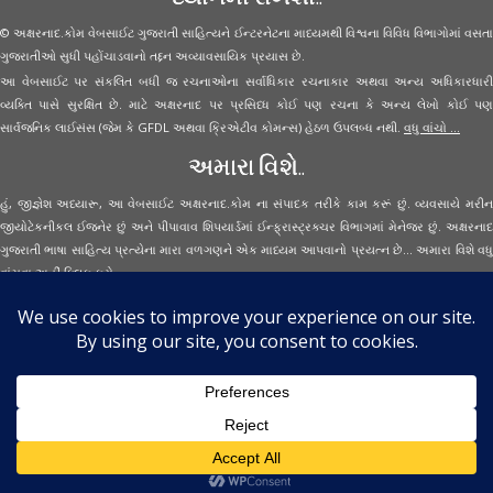
© અક્ષરનાદ.કોમ વેબસાઈટ ગુજરાતી સાહિત્યને ઈન્ટરનેટના માધ્યમથી વિશ્વના વિવિધ વિભાગોમાં વસતા
ગુજરાતીઓ સુધી પહોંચાડવાનો તદ્દન અવ્યાવસાયિક પ્રયાસ છે.
આ વેબસાઈટ પર સંકલિત બધી જ રચનાઓના સર્વાધિકાર રચનાકાર અથવા અન્ય અધિકારધારી
વ્યક્તિ પાસે સુરક્ષિત છે. માટે અક્ષરનાદ પર પ્રસિધ્ધ કોઈ પણ રચના કે અન્ય લેખો કોઈ પણ
સાર્વજનિક લાઈસંસ (જેમ કે GFDL અથવા ક્રિએટીવ કોમન્સ) હેઠળ ઉપલબ્ધ નથી.
વધુ વાંચો ...
અમારા વિશે..
હું, જીજ્ઞેશ અધ્યારૂ, આ વેબસાઈટ અક્ષરનાદ.કોમ ના સંપાદક તરીકે કામ કરૂં છું. વ્યવસાયે મરીન
જીયોટેકનીકલ ઈજનેર છું અને પીપાવાવ શિપયાર્ડમાં ઈન્ફ્રાસ્ટ્રક્ચર વિભાગમાં મેનેજર છું. અક્ષરનાદ
ગુજરાતી ભાષા સાહિત્ય પ્રત્યેના મારા વળગણને એક માધ્યમ આપવાનો પ્રયત્ન છે... અમારા વિશે વધુ
વાંચવા
અહીં ક્લિક કરો...
Secured Site Assurance
· © 2026
Aksharnaad.com
By Jignesh Adhyaru ·
· All Rights Reserved ·
Back to top