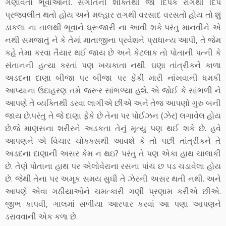
ગણાવતા ભૂવાઓની. સંગીતની શક્તિથી જો દિપક રાગથી દિપ
પ્રજ્વલીત થતો હોય અને મલ્હાર રાગથી વરસાદ વરસતો હોય તો શું
ડાકલા ના તાલથી ભૂવાને ઘ્રૂજારી ના આવી શકે પરંતુ માનવીને એ
નથી સમજાતું ને કે તેમાં માતાજીના પ્રવેશને પ્રાધાન્ય આપી, તે જેમ
કહે તેમા કરવા તૈયાર થઈ જાય છે અને કેટલાક તો પોતાની પત્ની કે
સંતાનની હત્યા કરતાં પણ ખચકાતા નથી. ઘણા તાંત્રીકને કાળા
અડદના દાણા બીજા પર બીજા પર ફેંકી મારી નાંખવાની ધમકી
આપ્યાના ઉદાહરણ તમે જરૂર સાંભળ્યા હશે. એ જોઈ કે સાંભળી ને
આપણે તે વ્યક્તિથી ડરવા લાગીએ છીએ અને તેજ આપણો ગુરુ બની
જાય છે.પરંતુ તે જે દાણા ફેંકે છે તેના પર પોઈઝન (ઝેર) લગાવેલ હોય
છે.જે માણસના શરીરને અડકતા તેનું મૃત્યુ પણ થઈ શકે છે. હવે
આપણને એ વિચાર ચોક્ક્સથી આવશે કે તો પછી તાંત્રીકને તે
અડદના દાણાની અસર કેમ ન થઇ? પરંતુ તે પણ એકા હાથ ચાલાકી
છે. તેણે પોતાના હાથ પર એલોવેરાના રસના પાંચ છ પડ ચડાવેલા હોય
છે. જેથી તેના પર અમૂક સમય સુઘી તે ઝેરની અસર થતી નથી. અને
આપણે એવા ગઠીયાઓને ચમત્કારી ગણી પ્રણામ કરીએ છીએ.
જીભ કાપવી, ગાલમાં સળીયા આરપાર કરવાં આ પણા આપણને
ડરાવવાની એક કળા છે.