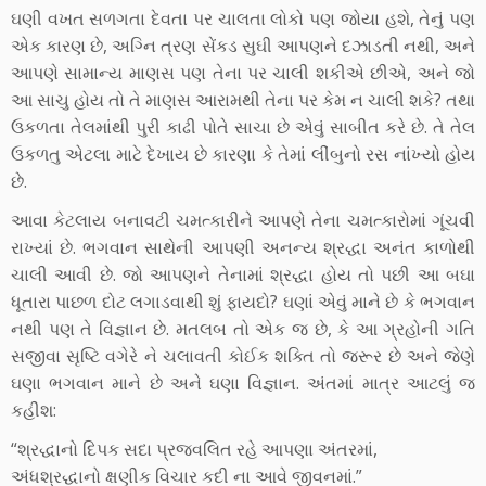
ઘણી વખત સળગતા દેવતા પર ચાલતા લોકો પણ જોયા હશે, તેનું પણ
એક કારણ છે, અગ્નિ ત્રણ સેંકડ સુઘી આપણને દઝાડતી નથી, અને
આપણે સામાન્ય માણસ પણ તેના પર ચાલી શકીએ છીએ, અને જો
આ સાચુ હોય તો તે માણસ આરામથી તેના પર કેમ ન ચાલી શકે? તથા
ઉકળતા તેલમાંથી પુરી કાઢી પોતે સાચા છે એવું સાબીત કરે છે. તે તેલ
ઉકળતુ એટલા માટે દેખાય છે કારણા કે તેમાં લીંબુનો રસ નાંખ્યો હોય
છે.
આવા કેટલાય બનાવટી ચમત્કારીને આપણે તેના ચમત્કારોમાં ગૂંચવી
રાખ્યાં છે. ભગવાન સાથેની આપણી અનન્ય શ્રદ્ધા અનંત કાળોથી
ચાલી આવી છે. જો આપણને તેનામાં શ્રદ્ધા હોય તો પછી આ બઘા
ધૂતારા પાછળ દોટ લગાડવાથી શું ફાયદો? ઘણાં એવું માને છે કે ભગવાન
નથી પણ તે વિજ્ઞાન છે. મતલબ તો એક જ છે, કે આ ગ્રહોની ગતિ
સજીવા સૃષ્ટિ વગેરે ને ચલાવતી કોઈક શક્તિ તો જરૂર છે અને જેણે
ઘણા ભગવાન માને છે અને ઘણા વિજ્ઞાન. અંતમાં માત્ર આટલું જ
કહીશ:
“શ્રદ્ધાનો દિપક સદા પ્રજ્વલિત રહે આપણા અંતરમાં,
અંધશ્રદ્ધાનો ક્ષણીક વિચાર કદી ના આવે જીવનમાં.”