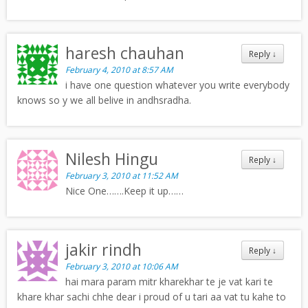
haresh chauhan
Reply
↓
February 4, 2010 at 8:57 AM
i have one question whatever you write everybody
knows so y we all belive in andhsradha.
Nilesh Hingu
Reply
↓
February 3, 2010 at 11:52 AM
Nice One…….Keep it up……
jakir rindh
Reply
↓
February 3, 2010 at 10:06 AM
hai mara param mitr kharekhar te je vat kari te
khare khar sachi chhe dear i proud of u tari aa vat tu kahe to