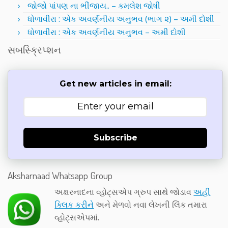
જોજો પાંપણ ના ભીંજાય.. – કમલેશ જોષી
ધોળાવીરા : એક અવર્ણનીય અનુભવ (ભાગ ૨) – અમી દોશી
ધોળાવીરા : એક અવર્ણનીય અનુભવ – અમી દોશી
સબસ્ક્રિપ્શન
Get new articles in email:
Subscribe
Aksharnaad Whatsapp Group
અક્ષરનાદના વ્હોટ્સએપ ગ્રુપ સાથે જોડાવ
અહીં
ક્લિક કરીને
અને મેળવો નવા લેખની લિંક તમારા
વ્હોટ્સએપમાં.