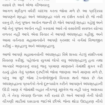
વસાવે છે. અને એજ ચીજવસ્તુ
આગળ શ્રીફળ વધેરી ચાંદલા કરતા જોવા મળે છે. આ પ્રક્રિયા
આપણને શ્રદ્ધા અને અંધશ્રદ્ધા બંન્ને ના દર્શન કરાવે છે. જે નવી
વસ્તુ છે, તેનું પૂજન અર્ચન જરૂરી છે. જેને આપણે શ્રદ્ધા કહેશું અને
જો તેનું પૂજન અર્ચન નહી કરવામાં આવે તો વસાવેલી સવલત યોગ્ય
વળતર નહી આપે. એવા વિચાર ને આપણે અંધશ્રદ્ધા કહીશું, અને
આમા વર્તનારા મહામાનવોને આપણે ક્રમશ: બે વર્ગમાં વિભાજીત
કરીશું – શ્રદ્ધાળુ અને અંધશ્રદ્ધાળુ.
આજે આપણે મહામાનવોની અંઘશ્રદ્ધા વિષે શક્ય તેટલું સંક્ષીપ્તમાં
વિવરણ કરીશું, પહેલાંના યુગમાં લોકો વઘુ અંધશ્રદ્ધાળુ હતા તથા
અત્યારે ભણતરનું વઘતું જતુ પ્રમાણ માણસને તેમાંથી મુક્ત કરી
રહ્યું હોય તેવું પ્રથમ દ્રષ્ટીએ જોવા જાણવા અને માણવા મળે છે,
પરંતુ આ શું? જેમા ટેકનોલોજીનો વિકાસ થતો જાય છે તેમ
અંધશ્રદ્ધાના પ્રવર્તકો તેનો દૂરૂપયોગ કરીને આપણને અંધશ્રદ્ધાની
ઊંડી ખાણ કે જેમાંથી બહાર નીકળવું મૂશ્કેલ જ નહી પરંતુ અશક્ય
છે, તે તેરફ ખેચાણ ઉત્પન્ન કરી રહ્યાં છે. અને આપણે તેની પોચી
ચીકણી માટીમાં ઘસડાતા જઈએ છીએ. જેના થોડા ઉદાહરણ નીચે