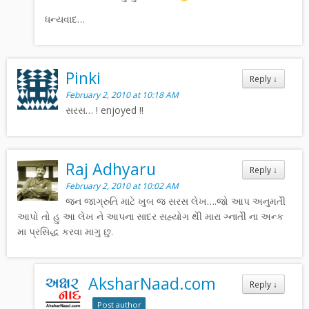
ધન્યવાદ…
Pinki
Reply
↓
February 2, 2010 at 10:18 AM
સરસ… ! enjoyed !!
Raj Adhyaru
Reply
↓
February 2, 2010 at 10:02 AM
જન જાગ્રુતિ માટે ખુબ જ સરસ લેખ….જો આપ અનુમતેી
આપો તો હુ આ લેખ ને આપના સાદર સહ્યોગ થેી મારા ગ્નાતેી ના અન્ક
મા પ્રસિદ્ધ કરવા માગુ છુ.
AksharNaad.com
Reply
↓
Post author