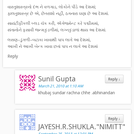
વાસ્તુશાસ્ત્રનો દંભ ને વળગાડ, લોકોને પીડે આ દેશમાં;
ફાલતુશાસ્ત્ર છે એ, છેતરાશો નહીં, ઠગનારા ઘણા છે આ દેશમાં.
સાયંટીફીકલી બ્લડ ચૅક કરી, ઍંગેજમેન્ટ કરે પશ્ચીમમાં,
સંતાનોને ફસાવી જન્મકુંડળીમાં, લગ્નકુંડાળાં થાય આ દેશમાં.
લસણ–ડુંગળી–બટાકા ખાવાથી પાપ લાગે આ દેશમાં,
આખી ને આખી બેન્ક ખાવા છતાં પાપ ન લાગે આ દેશમાં
Reply
Sunil Gupta
Reply
↓
March 21, 2010 at 1:10 AM
khubaj sundar rachna chhe .abhinandan
Reply
↓
JAYESH.R.SHUKLA."NIMITT"
September 25, 2013 at 12:01 PM