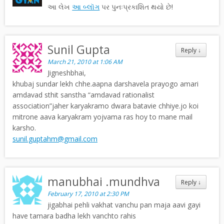
આ લેખ
આ બ્લૉગ
પર પુનઃપ્રકાશિત થયો છે!
Sunil Gupta
Reply
↓
March 21, 2010 at 1:06 AM
Jigneshbhai,
khubaj sundar lekh chhe.aapna darshavela prayogo amari
amdavad sthit sanstha “amdavad rationalist
association”jaher karyakramo dwara batavie chhiye.jo koi
mitrone aava karyakram yojvama ras hoy to mane mail
karsho.
sunil.guptahm@gmail.com
manubhai .mundhva
Reply
↓
February 17, 2010 at 2:30 PM
jigabhai pehli vakhat vanchu pan maja aavi gayi
have tamara badha lekh vanchto rahis