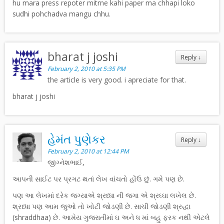
hu mara press repoter mitrne kahi paper ma chhapi loko
sudhi pohchadva mangu chhu.
bharat j joshi
Reply
↓
February 2, 2010 at 5:35 PM
the article is very good. i apreciate for that.
bharat j joshi
હેમંત પુણેકર
Reply
↓
February 2, 2010 at 12:44 PM
જીગ્નેશભાઈ,
આપની સાઈટ પર પ્રગટ થતાં લેખ વાંચતો હોંઉ છું. ગમે પણ છે.
પણ આ લેખમાં દરેક જગ્યાએ શ્રધ્ધા ની જગા એ શ્રઘ્ઘા લખેલ છે.
શ્રધ્ધા પણ આમ જુઓ તો ખોટી જોડણી છે. સાચી જોડણી શ્રદ્ધા
(shraddhaa) છે. આમેય ગુજરાતીમાં ઘ અને ધ માં બહુ ફરક નથી એટલે