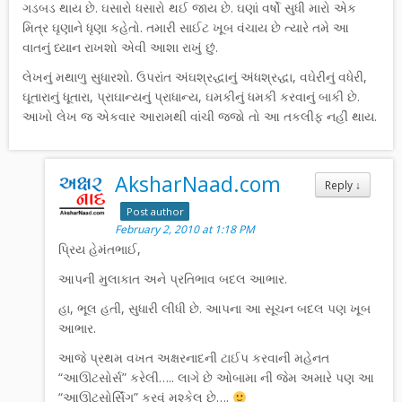
ગડબડ થાય છે. ઘસારો ધસારો થઈ જાય છે. ઘણાં વર્ષો સુધી મારો એક
મિત્ર ઘૃણાને ધૃણા કહેતો. તમારી સાઈટ ખૂબ વંચાય છે ત્યારે તમે આ
વાતનું ધ્યાન રાખશો એવી આશા રાખું છું.
લેખનું મથાળુ સુધારશો. ઉપરાંત અંઘશ્રદ્ધાનું અંધશ્રદ્ધા, વઘેરીનું વધેરી,
ઘૂતારાનું ધૂતારા, પ્રાઘાન્યનું પ્રાધાન્ય, ઘમકીનું ધમકી કરવાનું બાકી છે.
આખો લેખ જ એકવાર આરામથી વાંચી જજો તો આ તકલીફ નહીં થાય.
AksharNaad.com
Reply
↓
Post author
February 2, 2010 at 1:18 PM
પ્રિય હેમંતભાઈ,
આપની મુલાકાત અને પ્રતિભાવ બદલ આભાર.
હા, ભૂલ હતી, સુધારી લીધી છે. આપના આ સૂચન બદલ પણ ખૂબ
આભાર.
આજે પ્રથમ વખત અક્ષરનાદની ટાઈપ કરવાની મહેનત
“આઊટસોર્સ” કરેલી….. લાગે છે ઓબામા ની જેમ અમારે પણ આ
“આઊટસોર્સિંગ” કરવું મુશ્કેલ છે….