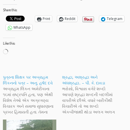
Share this:
Print
Reddit
Telegram
WhatsApp
Like this:
Loading…
પુત્રના શિક્ષક પર અબ્રાહમ
શ્રદ્ધા, અશ્રદ્ધા અને
લિંકનનો પત્ર – અનુ. હર્ષદ દવે
અંધશ્રદ્ધા.. – પી. કે. દાવડા
અબ્રાહમ લિંકન અમેરીકાના
ભરોસો, વિશ્વાસ વગેરે શબ્દો
૧૬માં રાષ્ટ્રપતિ હતા, પણ એથી
આપણે શ્રદ્ધા શબ્દની બદલીમાં
વિશેષ તેઓ એક અગ્રગણ્ય
વાપરીએ છીએ. વધારે બારીકીથી
વિચારક અને સમાજ સુધારણાના
વિચારીએ તો આ શબ્દો
પ્રખર હિમાયતી હતા. તેમના
એકબીજાથી થોડા અલગ અલગ
પુત્રના શાળા પ્રવેશ વખતે તેના
છે. વિશ્વાસ અને ભરોસો
શિક્ષકને તેમણે લખેલો પત્ર એક
એકબીજાની વધારે નજીક છે,
અનોખો દસ્તાવેજ છે. આ પત્રનો
પણ શ્રદ્ધા એ થોડો અલગ શબ્દ