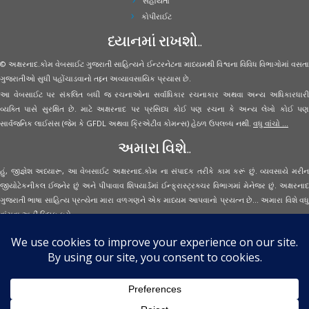
સહાયતા
કોપીરાઈટ
ધ્યાનમાં રાખશો..
© અક્ષરનાદ.કોમ વેબસાઈટ ગુજરાતી સાહિત્યને ઈન્ટરનેટના માધ્યમથી વિશ્વના વિવિધ વિભાગોમાં વસતા
ગુજરાતીઓ સુધી પહોંચાડવાનો તદ્દન અવ્યાવસાયિક પ્રયાસ છે.
આ વેબસાઈટ પર સંકલિત બધી જ રચનાઓના સર્વાધિકાર રચનાકાર અથવા અન્ય અધિકારધારી
વ્યક્તિ પાસે સુરક્ષિત છે. માટે અક્ષરનાદ પર પ્રસિધ્ધ કોઈ પણ રચના કે અન્ય લેખો કોઈ પણ
સાર્વજનિક લાઈસંસ (જેમ કે GFDL અથવા ક્રિએટીવ કોમન્સ) હેઠળ ઉપલબ્ધ નથી.
વધુ વાંચો ...
અમારા વિશે..
હું, જીજ્ઞેશ અધ્યારૂ, આ વેબસાઈટ અક્ષરનાદ.કોમ ના સંપાદક તરીકે કામ કરૂં છું. વ્યવસાયે મરીન
જીયોટેકનીકલ ઈજનેર છું અને પીપાવાવ શિપયાર્ડમાં ઈન્ફ્રાસ્ટ્રક્ચર વિભાગમાં મેનેજર છું. અક્ષરનાદ
ગુજરાતી ભાષા સાહિત્ય પ્રત્યેના મારા વળગણને એક માધ્યમ આપવાનો પ્રયત્ન છે... અમારા વિશે વધુ
વાંચવા
અહીં ક્લિક કરો...
Secured Site Assurance
· © 2026
Aksharnaad.com
By Jignesh Adhyaru ·