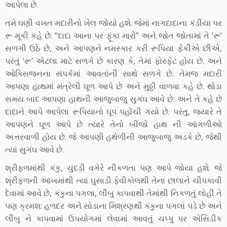
આપેલા છે.
તમે ઘણી વખત મદારીનો ખેલ જોયો હશે. જેમાં નાગદાદાના કંડીયા પર
રૂ મૂકી કહે છે. “દાદા આના પર ફૂંકા મારો” અને જોત જોતામાં તે ‘રૂ’
સળગી ઉઠે છે, અને આપણને નમસ્કાર કરી રૂપિયા ફેંકીએ છીએ,
પરંતું ‘રૂ’ એટલા માટે સળગે છે કારણ કે, તેમાં ફોસ્ફેટ હોય છે. અને
ઓક્સિજનના સંપર્કમાં આવતાંની સાથે સળગે છે. તેમજ મદારી
આપણા હાથમાં મંત્રેલી ઘૂળ આપે છે અને મુઠ્ઠી વાળવા કહે છે. થોડા
સમય બાદ આપણા હાથની આજુબાજુ સુગંઘ આવે છે. અને તે કહે છે
દાદાને આપે આપેલા રૂપિયાનો ઘૂપ પહોંચી ગયો છે. પરંતુ, જ્યારે તે
આપણને ઘૂળ આપે છે ત્યારે તેનો બીજો હાથ ની આંગળીઓ
અત્તરવાળી હોય છે. જે આપણી હથેળીની આજુબાજુ અડકે છે, જેથી
ત્યાં સુગંઘ આવે છે.
શ્રીફળમાંથી કંકુ, ચુંદડી વગેરે નીકળતા પણ આપે જોયા હશે. જે
શ્રીફળની આંખમાંથી ત્યાં ઘુસાડી ફેવીકોલથી તેના છાલાને ચીપકાવી
દેવામાં આવે છે, કંકુના પગલા, લીંબુ કાપવાથી તેમાંથી નિકળતું લોહી તે
પણ ક્રમશ: હળદર અને સોડાના મિશ્રણથી કંકુના પગલાં પડે છે અને
લીંબુ ને કાપવામાં ઉપયોગમાં લેવામાં આવતું ચપ્પુ પર એસિડીક