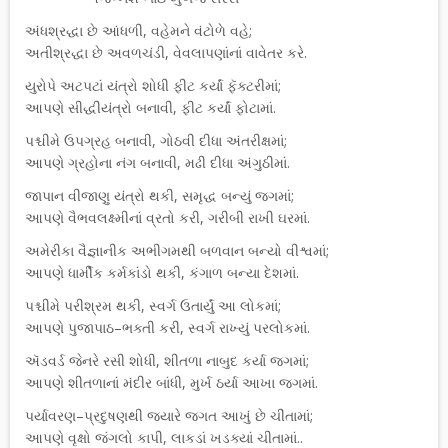
અંધશ્રદ્ધા છે આંધળી, વહેમને વંટોળે વહે;
અતીશ્રદ્ધા છે અવળચંડી, વેવલાપણાંનાં વાવેતર કરે.
યુરોપે અટપટાં યંત્રો શોધી ફીટ કર્યાં ફૅક્ટરીમાં;
આપણે સીદ્ધીયંત્રો બનાવી, ફીટ કર્યાં ફોટામાં.
પશ્ચીમે ઉપગ્રહ બનાવી, ગોઠવી દીધા અંતરીક્ષમાં;
આપણે ગ્રહોના નંગ બનાવી, મઢી દીધા અંગુઠીમાં.
જાપાન વીજાણુ યંત્રો થકી, સમૃદ્ધ બન્યું જગમાં;
આપણે વૈભવલક્ષ્મીનાં વ્રતો કરી, ગરીબી રાખી ઘરમાં.
અમેરીકા વૈજ્ઞાનીક અભીગમથી બળવાન બન્યો વીશ્વમાં;
આપણે ધાર્મીક કર્મકાંડો થકી, કંગાળ બન્યા દેશમાં.
પશ્ચીમે પરીશ્રમ થકી, સ્વર્ગ ઉતાર્યું આ લોકમાં;
આપણે પુજાપાઠ–ભક્તી કરી, સ્વર્ગ રાખ્યું પરલોકમાં.
ઍડવર્ડ જેનરે રસી શોધી, શીતળા નાબુદ કર્યા જગમાં;
આપણે શીતળાનાં મંદીર બાંધી, મુર્ખ ઠર્યા આખા જગમાં.
પર્યાવરણ–પ્રદુષણથી જયારે જગત આખું છે ચીંતામાં;
આપણે વૃક્ષો જંગલો કાપી, લાકડાં ખડક્યાં ચીતામાં..