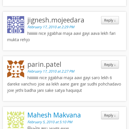
jignesh.mojeedara
Reply
↓
February 17, 2010 at 2:29 PM
hiiiiiiiii nice jigabhai maja aavi gayi aava lekh fari
mukta rehjo
parin.patel
Reply
↓
February 17, 2010 at 2:27 PM
hiiiiiiiiii nice jigabhai maja aavi gayi saro lekh 6
dareke vanchvo joie aa lekh aane gare gar sudhi pohchadavo
joie jethi badha jani sake satya haquiqut
Mahesh Makvana
Reply
↓
February 5, 2010 at 5:10 PM
જિગ્નેશ ભાઇ ખુબજ સરસ