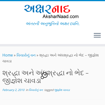
અંતરની અનુભૂતિનો અક્ષર ધ્વનિ..
Skip
to
Home
»
વિચારોનું વન
»
શ્રદ્ધા અને અંધશ્રદ્ધા નો ભેદ – જીજ્ઞેશ
content
ચાવડા
શ્રદ્ધા અને અંધશ્રદ્ધા નો ભેદ –
19
જીજ્ઞેશ ચાવડા
February 2, 2010
in
વિચારોનું વન
tagged
જીજ્ઞેશ ચાવડા