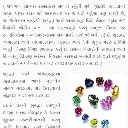
{ લગભગ ચોક્કસ સમયાંતરે મળતી રહેતી શ્રી જીજ્ઞેશ ચાવડાની
ગદ્ય પદ્ય રચનાઓ અક્ષરનાદ પર આપણે પહેલા પણ માણી છે,
આજે તેમના તરફથી શ્રદ્ધા અને અંધશ્રદ્ધા વિશે, તેમના સૂક્ષ્મ ભેદ
વિશેની થોડીક વાત. આ મહત્વપૂર્ણ પરંતુ અછૂતા વિષય પર
સામયિકોમાં – બ્લોગજગતમાં સમયાંતરે ચર્ચાઓ થતી રહે છે. શ્રદ્ધા,
અશ્રદ્ધા અને અંધશ્રદ્ધાના તફાવત અને તેની સૂક્ષ્મ ભેદરેખા વિશે
અહીં તેમણે વિશદ છણાવટ કરી છે. તેમના વિચારોની સ્પષ્ટતા અને
ચિંતનનું ઊંડાણ ખરેખર વિષયને રસમય બનાવી દે છે. શ્રી જીજ્ઞેશ
ચાવડાનો સંપર્ક +91 97277 77404 પર કરી શકાય છે. }
શ્રદ્ધા અને અંધશ્રદ્ધાના
મહાસાગરમાં આજે પ્રત્યેક
માનવ ભવસાગર પાર ઉતરવાની
મહેચ્છા કે ઝંખના ઘરાવે છે.
વઘારે પડતી શ્રદ્ધા બાજુની
દોટમાં માનવ કોમ્પુટર કે અન્ય
જીવન જરૂરીયાતની વસ્તુ
અતિ ઉત્સાહ અને ઉમંગથી