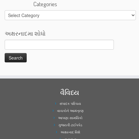
Categories
Categories
અક્ષરનાદમા શોધો
વૈવિધ્ય
સંપાદક પરિચય
વાચકોને આમંત્રણ
આપણા સામયિકો
ગુજરાતી ટાઈપપેડ
અક્ષરનાદ વિશે