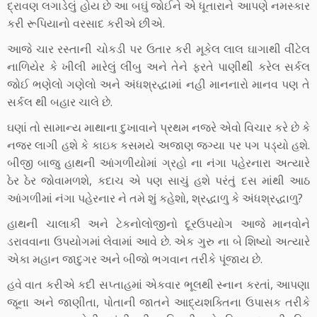
દ્રાવણ લગાડેલું હોય છે આ બઘું જોઈને એ ધૂતારાને આપણે નમસ્કાર
કરી રૂપિયાનો વરસાદ કરીએ છીએ.
આજે ચાર રસ્તાની ચોકડી પર ઉતાર કરી મૂકેલ લાલ ઘાગાથી વીંટેલ
નાળિયેર કે ખીલી મારેલું લીંબુ અને તેને ફરતે પાણીથી કરેલ સર્કલ
જોઈ ભણેલો ગણેલો અને અંધશ્રદ્ધામાં નહી માનનારો માનવ પણ તે
સર્કલ થી બહાર ચાલે છે.
ઘણાં તો સામાન્ય માથાના દુખાવાને પ્રથમ નજરે એવો વિચાર કરે છે કે
નજર લાગી હશે કે કાઇક કસમયે અજાણ જગ્યા પર પગ પડ્યો હશે.
બીજી બાજુ હાથની આંગળીયોમાં ગ્રહો ના નંગા પહેરનારા અત્યારે
ઠેર ઠેર જોવામળશે, કદાચ એ પણ સાચું હશે પરંતું દસ માંથી આઠ
આંગળીમાં નંગા પહેરનાર ને તમે શું કહેશો, શ્રદ્ધાળુ કે અંધશ્રદ્ધાળુ?
હાથની ચાલાકી અને ટેકનોલોજીનો દૂરઉપયોગ આજે માનવોને
ડરાવવાના ઉપયોગમાં લેવામાં આવે છે. એક ગુરુ ના બે શિષ્યો અત્યારે
એકા મહાન જાદુગર અને બીજો ભગવાન તરીકે પૂંજાય છે.
હવે વાત કરીએ કદી સપ્તાહમાં એકવાર ભૂલથી સ્નાન કરતાં, આપણા
જૂના અને જાણીતા, પોતાની જાતને આદ્યશક્તિના ઉપાસક તરીકે