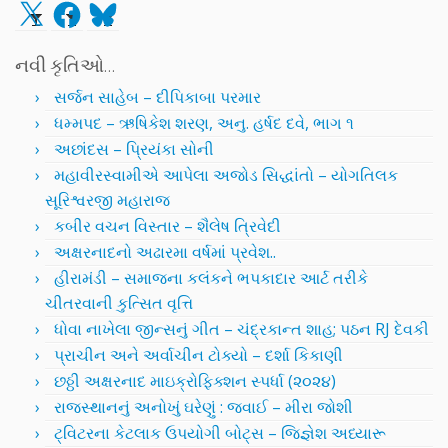
X
Facebook
Bluesky
નવી કૃતિઓ…
સર્જન સાહેબ – દીપિકાબા પરમાર
ધમ્મપદ – ઋષિકેશ શરણ, અનુ. હર્ષદ દવે, ભાગ ૧
અછાંદસ – પ્રિયંકા સોની
મહાવીરસ્વામીએ આપેલા અજોડ સિદ્ધાંતો – યોગતિલક
સૂરિશ્વરજી મહારાજ
કબીર વચન વિસ્તાર – શૈલેષ ત્રિવેદી
અક્ષરનાદનો અઢારમા વર્ષમાં પ્રવેશ..
હીરામંડી – સમાજના કલંકને ભપકાદાર આર્ટ તરીકે
ચીતરવાની કુત્સિત વૃત્તિ
ધોવા નાખેલા જીન્સનું ગીત – ચંદ્રકાન્ત શાહ; પઠન RJ દેવકી
પ્રાચીન અને અર્વાચીન ટોક્યો – દર્શા કિકાણી
છઠ્ઠી અક્ષરનાદ માઇક્રોફિક્શન સ્પર્ધા (૨૦૨૪)
રાજસ્થાનનું અનોખું ઘરેણું : જવાઈ – મીરા જોશી
ટ્વિટરના કેટલાક ઉપયોગી બોટ્સ – જિજ્ઞેશ અધ્યારૂ