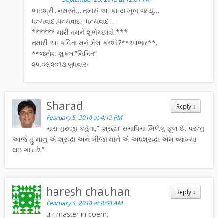
ભાઇશ્રી;..નમસ્તે….તમારું આ કાવ્ય ખૂબ ગમ્યું…
ધન્યવાદ..ધન્યવાદ…ધન્યવાદ…
****** મારી તમને શુભેચ્છાવો.***
તમારી આ કવિતા મને મેલ કરશો?**આભાર**.
**જયેશ શુક્લ.”નિમિત”
૨૫.૦૯.૨૦૧૩.બુધવાર॰
Sharad
Reply
↓
February 5, 2010 at 4:12 PM
મારા ગુરુજી કહેતા,” ‘શ્રદ્ધા’ સમાધિમા ખિલેલુ ફૂલ છે. પરન્તુ
આજે હુ માનુ એ શ્રદ્ધા અને બીજા માને એ અંધશ્રદ્ધા એમ વ્યાખ્યા
થઇ ગઇ છે.”
haresh chauhan
Reply
↓
February 4, 2010 at 8:58 AM
u r master in poem.