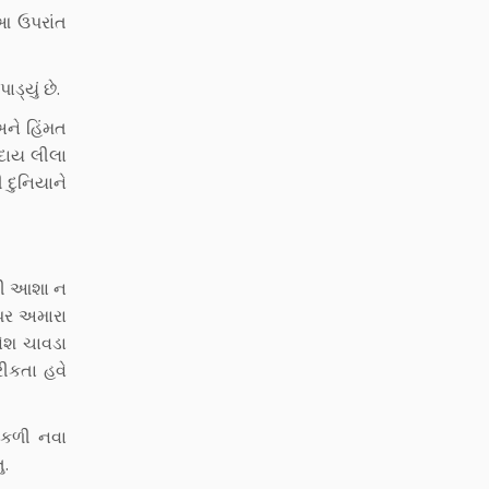
આ ઉપરાંત
્યું છે.
અને હિંમત
સદાય લીલા
 દુનિયાને
ની આશા ન
પર અમારા
નેશ ચાવડા
ીકતા હવે
ીકળી નવા
ુ.