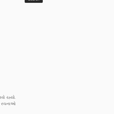
વો રહ્યો.
 એ રચનાઓ