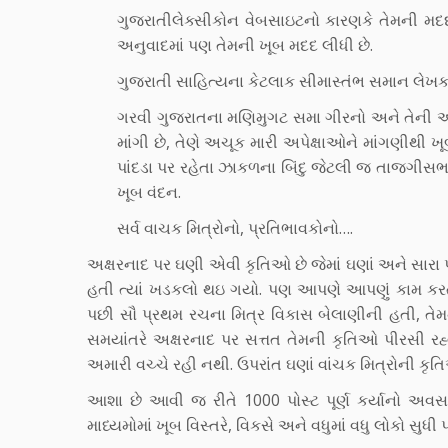
ગુજરાતીલેક્સીકોન વેબસાઇટનો કારણકે તેમની 
અનુવાદમાં પણ તેમની ખૂબ મદદ લીધી છે.
ગુજરાતી સાહિત્યના કેટલાક સીમાસ્તંભ સમાન લેખક વડી
ગરવી ગુજરાતના મણિમુગટ સમા ગીરનો અને તેની આધ્યા
માંગી છે, તેણે અચૂક મારી અપેક્ષાઓને માંગણીથી ખ
પાંદડા પર રહેતા ઝાકળના બિંદુ જેટલી જ તાજગીસભ
ખૂબ વંદન.
સર્વ વાચક મિત્રોનો, પ્રતિભાવકોનો….
અક્ષરનાદ પર ઘણી એવી કૃતિઓ છે જેમાં ઘણાં અને સાર
હતી ત્યાં ખડકલો થઇ ગયો. પણ આપણે આપણું કામ કર
પછી સૌ પ્રથમ રચના મિત્ર વિકાસ બેલાણીની હતી, તેમન
સમયાંતરે અક્ષરનાદ પર સત્તત તેમની કૃતિઓ પીરસી ર
અમારી વચ્ચે રહી નથી. ઉપરાંત ઘણાં વાંચક મિત્રોની કૃ
આશા છે આવી જ રીતે 1000 પોસ્ટ પૂર્ણ કર્યાનો અ
માધ્યમોમાં ખૂબ વિસ્તરે, વિકસે અને વધુમાં વધુ લોકો સુધી પ