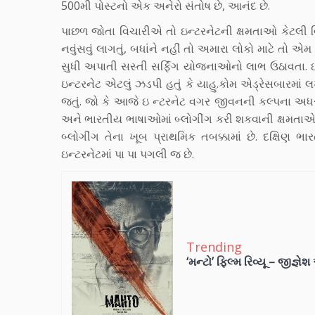
500મી પોસ્ટનો એક અનેરો સંતોષ છે, આનંદ છે.
પાછળ જોતા વિચારીએ તો ઇન્ટરનેટની ક્ષમતાઓ કેટલી વ
નવુંસવું લાગતું, બધાંને નહીં તો અમારા લોકો માટે તો 
સુધી અપાતી સસ્તી સર્ફિંગ યોજનાઓનો લાભ ઉઠાવતા. ઇ -
ઇન્ટરનેટ એટલું ઝડપી હતું કે યાહુ.કોમ એડ્રેસબારમાં લ
જતું. જો કે આજે ઇ ન્ટરનેટ વગર જીવનની કલ્પના અધરી 
અને ભારતીય ભાષાઓમાં બ્લોગીંગ કરી શકવાની ક્ષમતાએ
બ્લોગીંગ તેના ખૂબ પ્રાથમિક તબક્કામાં છે. દક્ષિણ
ઇન્ટરનેટમાં પા પા પગલી જ છે.
Trending
‘મન્ટો’ ફિલ્મ રિવ્યૂ – જીજ્ઞે