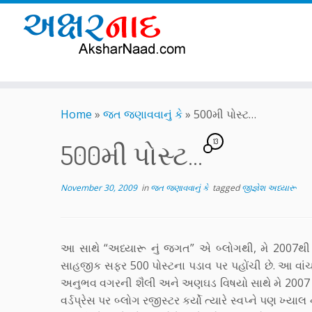
Skip
to
Home
»
જત જણાવવાનું કે
»
500મી પોસ્ટ…
content
13
500મી પોસ્ટ…
November 30, 2009
in
જત જણાવવાનું કે
tagged
જીજ્ઞેશ અધ્યારૂ
આ સાથે “અધ્યારૂ નું જગત” એ બ્લોગથી, મે 2007થી 
સાહજીક સફર 500 પોસ્ટના પડાવ પર પહોંચી છે. આ વાંચ
અનુભવ વગરની શૈલી અને અણઘડ વિષયો સાથે મે 2007 માં 
વર્ડપ્રેસ પર બ્લોગ રજીસ્ટર કર્યો ત્યારે સ્વપ્ને પણ 