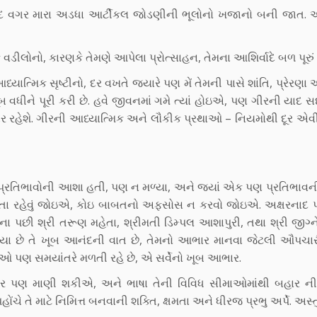
મદદ વગર મારા અડધા આર્ટીકલ જોડણીની ભૂલોનો ખજાનો બની જાત. 
લોનો, કારણકે તેમણે આપેલા પ્રોત્સાહન, તેમના આશિર્વાદે બળ પૂરું પાડ
ત્મિક સૃષ્ટીનો, દર વખતે જ્યારે પણ મેં તેમની પાસે શાંતિ, પ્રેરણા 
ૂબ વધીને પૂરી કરી છે. હવે જીવનમાં ગમે ત્યાં હોઇએ, પણ ગીરની યાદ 
ર રહેશે. ગીરની આધ્યાત્મિક અને લૌકીક પ્રથાઓ – નિયમોથી દૂર એવી
ા પ્રતિભાવોની આશા હતી, પણ ન મળ્યા, અને જ્યાં એક પણ પ્રતિભાવ
તા રહેવું જોઇએ, કોઇ બાબતનો અફસોસ ન કરવો જોઇએ. અક્ષરનાદ 
ા પછી શ્રી તરૂણ મહેતા, શ્રીમતી ડિમ્પલ આશાપુરી, તથા શ્રી જીગ્
હ્યા છે તે ખૂબ આનંદની વાત છે, તેમનો આભાર માનવા જેટલી ઔપચાર
તિઓ પણ સમયાંતરે મળતી રહે છે, એ સર્વેનો ખૂબ આભાર.
વસર પણ માણી શકીએ, અને ભાષા તેની વિવિધ સીમાઓમાંથી બહાર ન
હોંચે તે માટે નિમિત્ત બનવાની શક્તિ, ક્ષમતા અને ધીરજ પ્રભુ અર્પે. અસ્ત