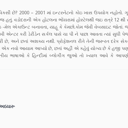
િકસી છે? 2000 – 2001 માં ઇન્ટરનેટનો કોઇ ખાસ ઉપયોગ નહોતો. ગૂ
એમ જ હતું. વડોદરાની એક હોટલના ભોંયરામાં હોસ્ટેલથી જઇ રાત્રે 12 થી
મેલ એકાઉન્ટ બનાવતા, યાહૂ કે કેમછો.કોમ જેવી વેબસાઇટ જોતાં. જો 
ખી એન્ટર કરી ડેરીડેન સર્કલ પાસે ચા પી ને પાછા આવતા ત્યાં સુધી પ
છે, અને છતાં અશક્ય નથી. પ્રોફેશનલ રીતે તેની જરૂરત દરેક સેકન્ડ
 એક નવો આયામ આપ્યો છે, છતાં અહીં એ કહેવું યોગ્ય છે કે હજી પ
 ભારતીય ભાષાઓ કે હિન્દીમાં બ્લોગીંગ જુઓ તો ખ્યાલ આવે કે આપણ
શ અધ્યારૂ