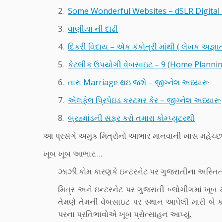
2.
Some Wonderful Websites – dSLR Digita
3.
વાણીયા ની દાઢી
4.
દિકરી વિદાય – એક કંકોત્રી માંથી ( લેખક અજ્ઞા
5.
કેટલીક ઉપયોગી વેબસાઇટ – 9 (Home Planni
6.
તારા Marriage થઇ જશે – જીગ્નેશ અધ્યારૂ
7.
એલફેલ પ્રિપેઇડ કસ્ટમર કેર – જીગ્નેશ અધ્યારૂ
8.
બ્રહ્માંડની સફર કરો તમારા કોમ્પ્યુટરથી
આ પ્રસંગે અમુક મિત્રોનો આભાર માનવાની ખાસ મહેચ્છા
ખૂબ ખૂબ આભાર….
ઝાઝી.કોમ કારણકે ઇન્ટરનેટ પર ગુજરાતીના અસ્તિત્
મિત્ર અને ઇન્ટરનેટ પર ગુજરાતી બ્લોગીંગમાં ખૂ
તેમણે તેમની વેબસાઇટ પર સ્થાન આપેલી મારી બ
પરના પ્રતિભાવોએ ખૂબ પ્રોત્સાહન આપ્યું.