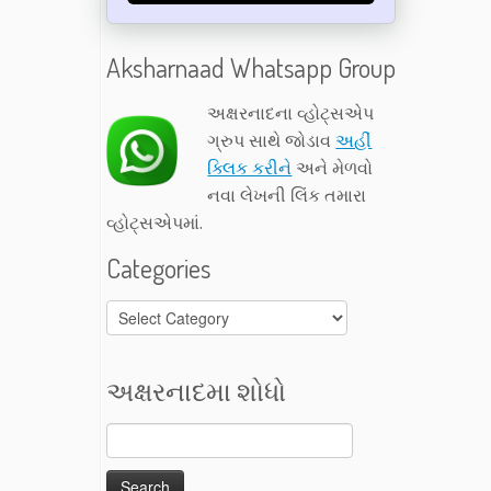
Aksharnaad Whatsapp Group
અક્ષરનાદના વ્હોટ્સએપ
ગ્રુપ સાથે જોડાવ
અહીં
ક્લિક કરીને
અને મેળવો
નવા લેખની લિંક તમારા
વ્હોટ્સએપમાં.
Categories
Categories
અક્ષરનાદમા શોધો