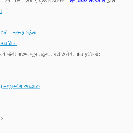
ૂ
,- 26 – 05 – 2007, પ્રથમ કોમેન્ટ :
શ્રી ધવલ રાજગીરા
દ્વારા
ી
ાદકો – તરૂણ મહેતા
 રચયિતા
જેની પાછળ ખૂબ મહેનત કરી છે તેવી પાંચ કૃતિઓ :
સ) – જીગ્નેશ અધ્યારૂ
:-