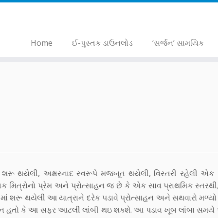
Home
ઈ-પુસ્તક ડાઉનલોડ
‘સર્જન’ સામયિક
શરૂ થયેલી, અક્ષરનાદ સ્વરૂપે મજબૂત થયેલી, વિસ્તરી રહેલી એક
ક મિત્રોનો પ્રેમ અને પ્રોત્સાહન જ છે કે એક સાવ પ્રાથમિક સ્તરથ
શરૂ થયેલી આ યાત્રાને દરેક પડાવે પ્રોત્સાહન અને સથવારો મળ્યો છ
ખ્યાલ ન હતો કે આ સફર આટલી લાંબી થઇ શક્શે. આ પડાવ ખૂબ લાંબા સમયે 