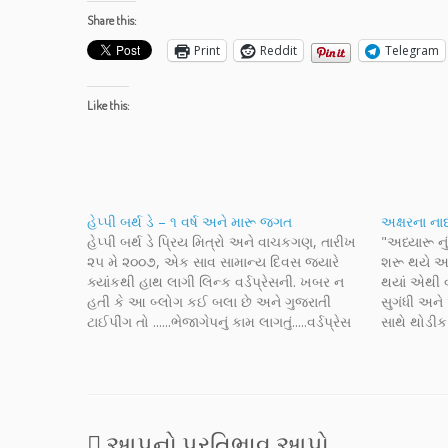
Share this:
Print
Reddit
Telegram
Like this:
હેપ્પી બર્થ ડે – ૧ વર્ષ અને મારૂ જગત
અક્ષરના નાદ
હેપ્પી બર્થ ડે પ્રિય મિત્રો અને વાચકગણ, તારીખ
"અધ્યારૂ નુ
૨૫ મે ૨૦૦૭, એક સાવ સામાન્ય દિવસ જ્યારે
શરૂ થયે આજે
ક્યાંકથી હાથ લાગી લિન્ક વર્ડપ્રેસની. ખબર ન
થયાં એથી વધ
હતી કે આ બ્લોગ કઈ બલા છે અને ગુજરાતી
સુગંધી અન
ટાઈપીંગ તો ......ભેજાગેપનું કામ લાગતું.....વર્ડપ્રેસ
સાથે થોડી
જોયું, થયુ લાવ કાંઈક નવુ કરીએ....રજીસ્ટર
અક્ષરનાદને
કર્યુ....બ્લોગ બન્યો અને શરુ થઈ એક નવી…
કરી રહ્યો 
આપનો પ્રતિભાવ આપો....