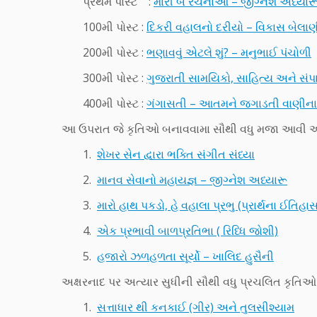
પ્રથમ પોસ્ટ :
મારી બે રચનાઓ – જીગ્નેશ અધ્યાર
100મી પોસ્ટ :
દિકરી વહાલનો દરીયો – વિકાસ બેલાણ
200મી પોસ્ટ :
ભણાવવું એટલે શું? – મનુભાઈ પંચોળી
300મી પોસ્ટ :
ગુજરાતી સામયિકો, સાહિત્ય અને સંપ
400મી પોસ્ટ :
ગંગાસતી – આતમને જગાડતી વાણીના
આ ઉપરાત જે કૃતિઓ બનાવવામા સૌથી વધુ મજા આવી અને 
1.
શેખર સેન દ્વારા ભક્તિ સંગીત સંધ્યા
2.
માનવ સેવાનો મહાયજ્ઞ – જીગ્નેશ અધ્યારૂ
3.
મારો હાથ પકડો, હે વહાલા પ્રભુ (પ્રાર્થના ઈતિહા
4.
એક પ્રભાવી બાળપ્રતિભા ( રિધ્ધિ જોશી)
5.
હજારો ઝળહળતા સૂર્યો – ખાલિદ હુસૈની
અક્ષરનાદ પર અત્યાર સુધીની સૌથી વધુ પ્રચલિત કૃતિઓ 
1.
સત્તાધાર થી કનકાઈ (ગીર) અને તુલસીશ્યામ