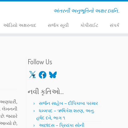
અંતરની અનુભૂતિનો અક્ષર ધ્વનિ..
ઑડિયો અક્ષરનાદ
સર્જક સૂચી
કોપીરાઈટ
સંપર્ક
Follow Us
X
Facebook
Bluesky
નવી કૃતિઓ…
 અણધારી,
સર્જન સાહેબ – દીપિકાબા પરમાર
ી, લેખનની
ધમ્મપદ – ઋષિકેશ શરણ, અનુ.
ે. જ્યારે
હર્ષદ દવે, ભાગ ૧
આવ્યો છે,
અછાંદસ – પ્રિયંકા સોની