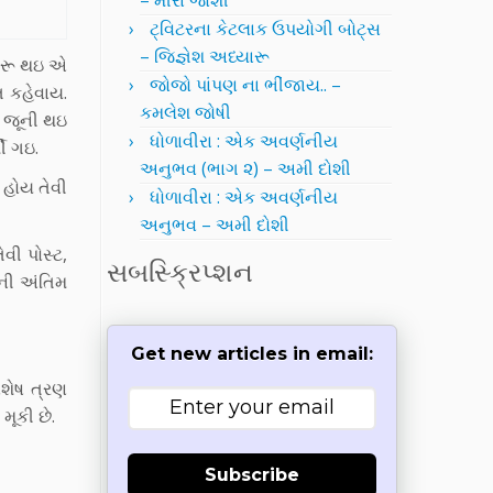
– મીરા જોશી
ટ્વિટરના કેટલાક ઉપયોગી બોટ્સ
– જિજ્ઞેશ અધ્યારૂ
 શરૂ થઇ એ
જોજો પાંપણ ના ભીંજાય.. –
ત કહેવાય.
કમલેશ જોષી
ે જૂની થઇ
ધોળાવીરા : એક અવર્ણનીય
ી ગઇ.
અનુભવ (ભાગ ૨) – અમી દોશી
 હોય તેવી
ધોળાવીરા : એક અવર્ણનીય
અનુભવ – અમી દોશી
વી પોસ્ટ,
સબસ્ક્રિપ્શન
તની અંતિમ
Get new articles in email:
િશેષ ત્રણ
મૂકી છે.
Subscribe