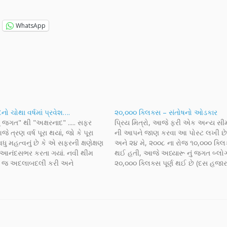
WhatsApp
નો ચોથા વર્ષમાં પ્રવેશ….
૨૦,૦૦૦ ક્લિક્સ – સંતોષનો ઓડકાર
ં જગત" થી "અક્ષરનાદ" ..... સફર
પ્રિય મિત્રો, આજે ફરી એક અન્ય સી
 ત્રણ વર્ષ પૂરા થયાં, જો કે પૂરા
ની આપને જાણ કરવા આ પોસ્ટ લખી છે
ુ મહત્વનું છે કે એ સફરની ક્ષણેક્ષણ
અને ૨૪ મે, ૨૦૦૮ ના રોજ ૧૦,૦૦૦ ક્લિક્
ે આનંદસભર કરતા ગયાં. નવી થીમ
થઈ હતી, આજે અધ્યારૂ નું જગત બ્લો
ક જ અદલાબદલી કરી અને
૨૦,૦૦૦ ક્લિક્સ પૂર્ણ થઈ છે (દસ હજાર
 એક નવા સ્વરૂપે મૂકવાની ઈચ્છા પૂરી
જૂન અને જુલાઈ માં). જ્યારે આ બ્લોગ 
છું. આ…
ત્યારે હું અને…