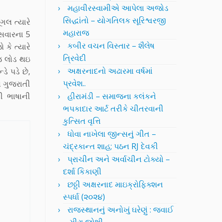
મહાવીરસ્વામીએ આપેલા અજોડ
સિદ્ધાંતો – યોગતિલક સૂરિશ્વરજી
ગલ ત્યારે
મહારાજ
 સવારના 5
કબીર વચન વિસ્તાર – શૈલેષ
કે ત્યારે
ત્રિવેદી
ેજ લોડ થઇ
અક્ષરનાદનો અઢારમા વર્ષમાં
ે પડે છે,
પ્રવેશ..
ણ ગુજરાતી
ી ભાષાની
હીરામંડી – સમાજના કલંકને
ભપકાદાર આર્ટ તરીકે ચીતરવાની
કુત્સિત વૃત્તિ
ધોવા નાખેલા જીન્સનું ગીત –
ચંદ્રકાન્ત શાહ; પઠન RJ દેવકી
પ્રાચીન અને અર્વાચીન ટોક્યો –
દર્શા કિકાણી
છઠ્ઠી અક્ષરનાદ માઇક્રોફિક્શન
સ્પર્ધા (૨૦૨૪)
રાજસ્થાનનું અનોખું ઘરેણું : જવાઈ