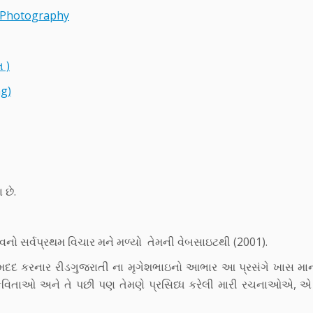
l Photography
ત )
ng)
 છે.
વનો સર્વપ્રથમ વિચાર મને મળ્યો તેમની વેબસાઇટથી (2001).
બ મદદ કરનાર રીડગુજરાતી ના મૃગેશભાઇનો આભાર આ પ્રસંગે ખાસ માન
ે કવિતાઓ અને તે પછી પણ તેમણે પ્રસિધ્ધ કરેલી મારી રચનાઓએ,