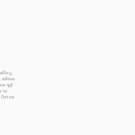
માચિન્હ
. શનિવાર
સ પૂર્ણ
ગ પર
 ક્લિક્સ
શરૂ કર્યો