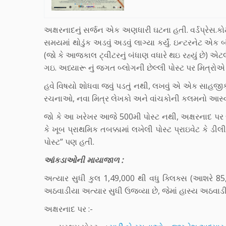
અક્ષરનાદનું સર્જન એક અણધારી ઘટના હતી. વર્ડપ્રેસ.ક
સમયમાં થોડુંક અડવું અડવું લાગ્યા કર્યું. ઇન્ટરનેટ એક 
(જો કે આજકાલ ટ્વીટરનું બંધાણ વધારે થઇ રહ્યું છે) એ
ગઇ. અધ્યારૂ નું જગત બ્લોગની છેલ્લી પોસ્ટ પર મિત્રો
હવે વિષયો શોધવા જવું પડતું નથી, લખવું એ એક સાહજીક
રચનાઓ, નવા મિત્ર લેખકો અને વાંચકોની કલમનો આસ્વાદ 
જો કે આ ખરેખર આજે 500મી પોસ્ટ નથી, અક્ષરનાદ પર જ્
કે ખૂબ પ્રાથમિક તબક્કામાં લખેલી પોસ્ટ પ્રાઇવેટ કે ડ
પોસ્ટ” પણ હતી.
આંકડાઓની માયાજાળ :
અત્યાર સુધી કુલ 1,49,000 થી વધુ ક્લિક્સ (આશરે 85
અઠવાડીયા અત્યાર સુધી ઉજવ્યા છે, જેમાં હાસ્ય અઠવાડીય
અક્ષરનાદ પર :-