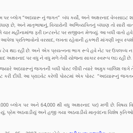
ોમ પર બ્લોગ “અધ્યારૂ નું જગત” બંધ કર્યો, અને અક્ષરનાદ વેબસાઇટ
બંધાણ છે, અને માતૃભાષાનું, વિચારોની અભિવ્યક્તિનું બંધાણ તો સારી વા
ટલે ચાર મહીનામાંજ ફરી ઇન્ટરનેટ પર સજીવન મેળવ્યું. આ બધી વાતો હવ
એ આપેલા પ્રતિભાવોનો વરસાદ, લખતા રહેવાની હકભરી માંગણી ખૂબ સ્પર્શ
 ટેવ થઇ રહી છે. અને એક પ્રયત્નના ભાગ રૂપે હવે નેટ પર ઉપલબ્ધ ન
અક્ષરનાદ પર વધુ ને વધુ મળે તેવી યોજના સાકાર સ્વરૂપ લઇ રહી છે.
યારે અધ્યારૂનું જગતની બધી પોસ્ટ લીધી ત્યારે અમુક બાલિશ લાગે તે
ીલીટ કરી દીધી. આ પ્રાઇવેટ કરેલી પોસ્ટમાં એક પોસ્ટ “અધ્યારૂનું જગ
,000 બ્લોગ પર અને 64,000 થી વધુ અક્ષરનાદ પર) મળી છે. વિષય વ
ું, પ્રેમ અઠવાડીયું અને હજી ગયા અઠવાડીયે માતૃવંદના વિશેષ કૃતિઓ 