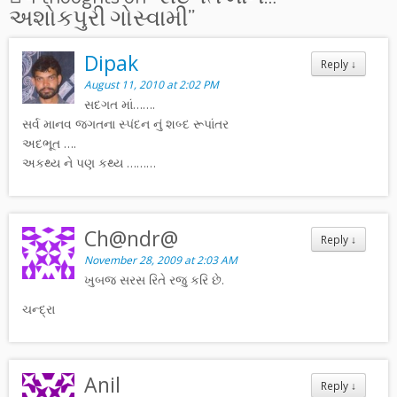
અશોકપુરી ગોસ્વામી
”
Dipak
Reply
↓
August 11, 2010 at 2:02 PM
સદગત માં…….
સર્વ માનવ જગતના સ્‍પંદન નું શબ્‍દ રૂપાંતર
અદભૂત ….
અકથ્‍ય ને પણ કથ્‍ય ………
Ch@ndr@
Reply
↓
November 28, 2009 at 2:03 AM
ખુબજ સરસ રિતે રજુ કરિ છે.
ચન્દ્રા
Anil
Reply
↓