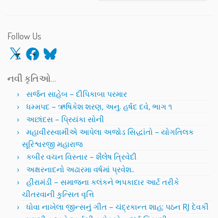
Follow Us
X
Facebook
Bluesky
નવી કૃતિઓ…
સર્જન સાહેબ – દીપિકાબા પરમાર
ધમ્મપદ – ઋષિકેશ શરણ, અનુ. હર્ષદ દવે, ભાગ ૧
અછાંદસ – પ્રિયંકા સોની
મહાવીરસ્વામીએ આપેલા અજોડ સિદ્ધાંતો – યોગતિલક
સૂરિશ્વરજી મહારાજ
કબીર વચન વિસ્તાર – શૈલેષ ત્રિવેદી
અક્ષરનાદનો અઢારમા વર્ષમાં પ્રવેશ..
હીરામંડી – સમાજના કલંકને ભપકાદાર આર્ટ તરીકે
ચીતરવાની કુત્સિત વૃત્તિ
ધોવા નાખેલા જીન્સનું ગીત – ચંદ્રકાન્ત શાહ; પઠન RJ દેવકી