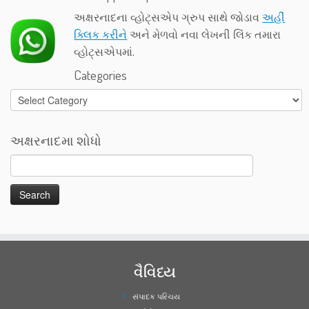
અક્ષરનાદના વ્હોટ્સએપ ગ્રુપ સાથે જોડાવ
અહીં
ક્લિક કરીને
અને મેળવો નવા લેખની લિંક તમારા
વ્હોટ્સએપમાં.
Categories
Categories
અક્ષરનાદમા શોધો
વૈવિધ્ય
સંપાદક પરિચય