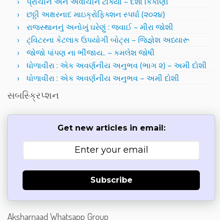
પ્રાચીન અને અર્વાચીન ટોક્યો – દર્શા કિકાણી
છઠ્ઠી અક્ષરનાદ માઇક્રોફિક્શન સ્પર્ધા (૨૦૨૪)
રાજસ્થાનનું અનોખું ઘરેણું : જવાઈ – મીરા જોશી
ટ્વિટરના કેટલાક ઉપયોગી બોટ્સ – જિજ્ઞેશ અધ્યારૂ
જોજો પાંપણ ના ભીંજાય.. – કમલેશ જોષી
ધોળાવીરા : એક અવર્ણનીય અનુભવ (ભાગ ૨) – અમી દોશી
ધોળાવીરા : એક અવર્ણનીય અનુભવ – અમી દોશી
સબસ્ક્રિપ્શન
Get new articles in email:
Subscribe
Aksharnaad Whatsapp Group