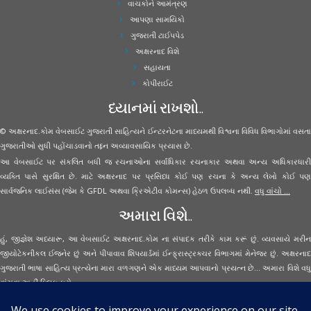
વાચકોને આમંત્રણ
આપણા સામયિકો
ગુજરાતી ટાઈપપેડ
અક્ષરનાદ વિશે
સહાયતા
કોપીરાઈટ
ધ્યાનમાં રાખશો..
© અક્ષરનાદ.કોમ વેબસાઈટ ગુજરાતી સાહિત્યને ઈન્ટરનેટના માધ્યમથી વિશ્વના વિવિધ વિભાગોમાં વસતા
ગુજરાતીઓ સુધી પહોંચાડવાનો તદ્દન અવ્યાવસાયિક પ્રયાસ છે.
આ વેબસાઈટ પર સંકલિત બધી જ રચનાઓના સર્વાધિકાર રચનાકાર અથવા અન્ય અધિકારધારી
વ્યક્તિ પાસે સુરક્ષિત છે. માટે અક્ષરનાદ પર પ્રસિધ્ધ કોઈ પણ રચના કે અન્ય લેખો કોઈ પણ
સાર્વજનિક લાઈસંસ (જેમ કે GFDL અથવા ક્રિએટીવ કોમન્સ) હેઠળ ઉપલબ્ધ નથી.
વધુ વાંચો ...
અમારા વિશે..
હું, જીજ્ઞેશ અધ્યારૂ, આ વેબસાઈટ અક્ષરનાદ.કોમ ના સંપાદક તરીકે કામ કરૂં છું. વ્યવસાયે મરીન
જીયોટેકનીકલ ઈજનેર છું અને પીપાવાવ શિપયાર્ડમાં ઈન્ફ્રાસ્ટ્રક્ચર વિભાગમાં મેનેજર છું. અક્ષરનાદ
ગુજરાતી ભાષા સાહિત્ય પ્રત્યેના મારા વળગણને એક માધ્યમ આપવાનો પ્રયત્ન છે... અમારા વિશે વધુ
વાંચવા
અહીં ક્લિક કરો...
Secured Site Assurance