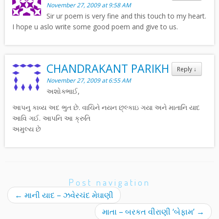
November 27, 2009 at 9:58 AM
Sir ur poem is very fine and this touch to my heart.
I hope u aslo write some good poem and give to us.
CHANDRAKANT PARIKH
Reply
↓
November 27, 2009 at 6:55 AM
અશોક્ભાઈ,
આપનુ કાવ્ય અદ ભુત છે. વાચિને નયન છ્લ્કાઇ ગયા અને માતાનિ યાદ
આવિ ગઈ. આપનિ આ ક્રુતિ
અમુલ્ય છે
Post navigation
←
માની યાદ – ઝવેરચંદ મેઘાણી
માતા – બરકત વીરાણી ‘બેફામ’
→