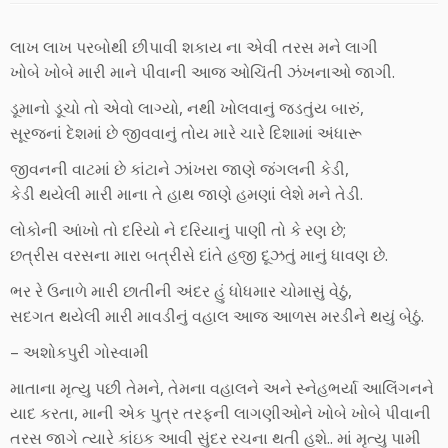
લાખ લાખ પરબોથી છીપાવી શકાય ના એવી તરસ મને લાગી
ખોબે ખોબે મારી માને પીવાની આજ ઓચિંતી ઝંખનાઓ જાગી.
ડૂમાનો ડૂચો તો એવો લાગ્યો, નથી ખોલવાનું જડતુંય બારું,
સૂરજનાં દેશમાં છે જીવવાનું તોય મારે ચારે દિશામાં અંધારૂ
જીવનની વાટમાં છે કાંટાને ઝાંખરા જાણે જંગલની કેડી,
કેડી થયેલી મારી માના તે હાથ જાણે હમણાં લેશે મને તેડી.
લોકોની આંખો તો દરિયો ને દરિયાનું પાણી તો કે રણ છે;
છત્રીસ વરસના મારા બત્રીસે દાંતે હજી દૂઝતું માનું ધાવણ છે.
ભર રે ઉનાળે મારી છાતીની અંદર હું ધોધમાર ચોમાસું વેઠું,
સદગત થયેલી મારી માવડીનું વહાલ આજ આળસ મરડીને થયું બેઠું.
– અશોકપુરી ગોસ્વામી
માતાના મૃત્યુ પછી તેમને, તેમના વહાલને અને સ્નેહભર્યા આલિંગનને
યાદ કરતા, માની એક પુત્ર તરફની લાગણીઓને ખોબે ખોબે પીવાની
તરસ જાગે ત્યારે કાંઇક આવી સુંદર રચના થતી હશે.. માં મૃત્યુ પામી