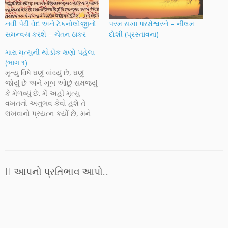
નવી પેઢી વેદ અને ટેકનોલોજીનો
પરમ સખા પરમેશ્વરને – નીલમ
સમન્વય કરશે – ચેતન ઠાકર
દોશી (પ્રસ્તાવના)
મારા મૃત્યુની થોડીક ક્ષણો પહેલા
(ભાગ ૧)
મૃત્યુ વિષે ઘણું વાંચ્યું છે, ઘણું
જોયું છે અને ખૂબ ઓછું સમજ્યું
કે મેળવ્યું છે. મેં અહીં મૃત્યુ
વખતનો અનુભવ કેવો હશે તે
લખવાનો પ્રયત્ન કર્યો છે, મને
લાગે છે કે જે સંજોગો વિષે બીજા
કોઈ વિચારવા ન માંગતા હોય તેના
વિષે આપણે વિચારવું
જોઈએ....મારા મૃત્યુ પહેલાનો
અને પછીનો સમય…
આપનો પ્રતિભાવ આપો....