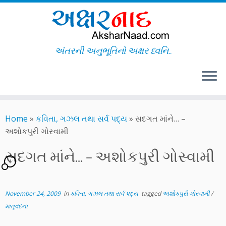
અંતરની અનુભૂતિનો અક્ષર ધ્વનિ..
Skip
to
Home
»
કવિતા, ગઝલ તથા સર્વ પદ્ય
»
સદગત માંને… –
content
અશોકપુરી ગોસ્વામી
સદગત માંને… – અશોકપુરી ગોસ્વામી
4
November 24, 2009
in
કવિતા, ગઝલ તથા સર્વ પદ્ય
tagged
અશોકપુરી ગોસ્વામી
/
માતૃવંદના